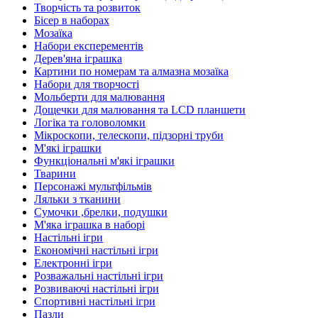
Творчість та розвиток
Бісер в наборах
Мозаїка
Набори експерементів
Дерев'яна іграшка
Картини по номерам та алмазна мозаїка
Набори для творчості
Мольберти для малювання
Дощечки для малювання та LCD планшети
Логіка та головоломки
Мікроскопи, телескопи, підзорні труби
М'які іграшки
Функціональні м'які іграшки
Тварини
Персонажі мультфільмів
Ляльки з тканини
Сумочки ,брелки, подушки
М'яка іграшка в наборі
Настільні ігри
Економічні настільні ігри
Електронні ігри
Розважальні настільні ігри
Розвиваючі настільні ігри
Спортивні настільні ігри
Пазли