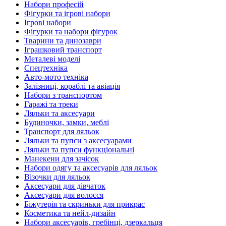
Набори професій
Фігурки та ігрові набори
Ігрові набори
Фігурки та набори фігурок
Тварини та динозаври
Іграшковий транспорт
Металеві моделі
Спецтехніка
Авто-мото техніка
Залізниці, кораблі та авіація
Набори з транспортом
Гаражі та треки
Ляльки та аксесуари
Будиночки, замки, меблі
Транспорт для ляльок
Ляльки та пупси з аксесуарами
Ляльки та пупси функціональні
Манекени для зачісок
Набори одягу та аксесуарів для ляльок
Візочки для ляльок
Аксесуари для дівчаток
Аксесуари для волосся
Біжутерія та скриньки для прикрас
Косметика та нейл-дизайн
Набори аксесуарів, гребінці, дзеркальця