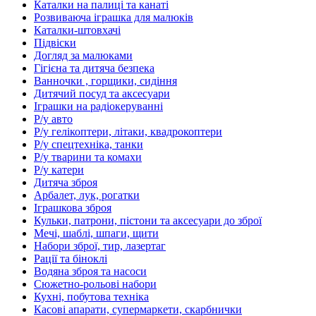
Каталки на палиці та канаті
Розвиваюча іграшка для малюків
Каталки-штовхачі
Підвіски
Догляд за малюками
Гігієна та дитяча безпека
Ванночки , горщики, сидіння
Дитячий посуд та аксесуари
Іграшки на радіокеруванні
Р/у авто
Р/у гелікоптери, літаки, квадрокоптери
Р/у спецтехніка, танки
Р/у тварини та комахи
Р/у катери
Дитяча зброя
Арбалет, лук, рогатки
Іграшкова зброя
Кульки, патрони, пістони та аксесуари до зброї
Мечі, шаблі, шпаги, щити
Набори зброї, тир, лазертаг
Рації та біноклі
Водяна зброя та насоси
Сюжетно-рольові набори
Кухні, побутова техніка
Касові апарати, супермаркети, скарбнички