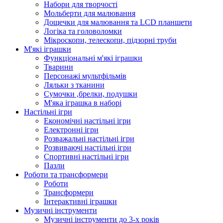
Набори для творчості
Мольберти для малювання
Дощечки для малювання та LCD планшети
Логіка та головоломки
Мікроскопи, телескопи, підзорні труби
М'які іграшки
Функціональні м'які іграшки
Тварини
Персонажі мультфільмів
Ляльки з тканини
Сумочки ,брелки, подушки
М'яка іграшка в наборі
Настільні ігри
Економічні настільні ігри
Електронні ігри
Розважальні настільні ігри
Розвиваючі настільні ігри
Спортивні настільні ігри
Пазли
Роботи та трансформери
Роботи
Трансформери
Інтерактивні іграшки
Музичні інструменти
Музичні інструменти до 3-х років