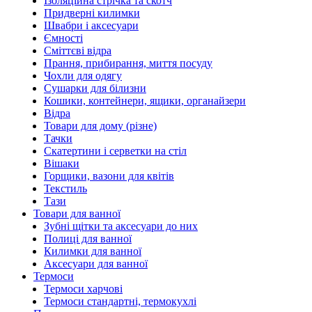
Ізоляційна стрічка та скотч
Придверні килимки
Швабри і аксесуари
Ємності
Сміттєві відра
Прання, прибирання, миття посуду
Чохли для одягу
Сушарки для білизни
Кошики, контейнери, ящики, органайзери
Відра
Товари для дому (різне)
Тачки
Скатертини і серветки на стіл
Вішаки
Горщики, вазони для квітів
Текстиль
Тази
Товари для ванної
Зубні щітки та аксесуари до них
Полиці для ванної
Килимки для ванної
Аксесуари для ванної
Термоси
Термоси харчові
Термоси стандартні, термокухлі