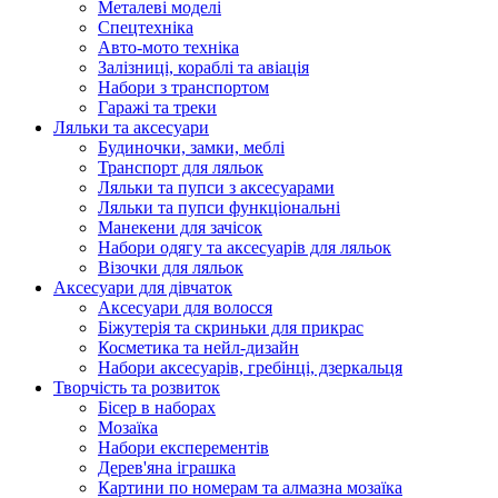
Металеві моделі
Спецтехніка
Авто-мото техніка
Залізниці, кораблі та авіація
Набори з транспортом
Гаражі та треки
Ляльки та аксесуари
Будиночки, замки, меблі
Транспорт для ляльок
Ляльки та пупси з аксесуарами
Ляльки та пупси функціональні
Манекени для зачісок
Набори одягу та аксесуарів для ляльок
Візочки для ляльок
Аксесуари для дівчаток
Аксесуари для волосся
Біжутерія та скриньки для прикрас
Косметика та нейл-дизайн
Набори аксесуарів, гребінці, дзеркальця
Творчість та розвиток
Бісер в наборах
Мозаїка
Набори експерементів
Дерев'яна іграшка
Картини по номерам та алмазна мозаїка