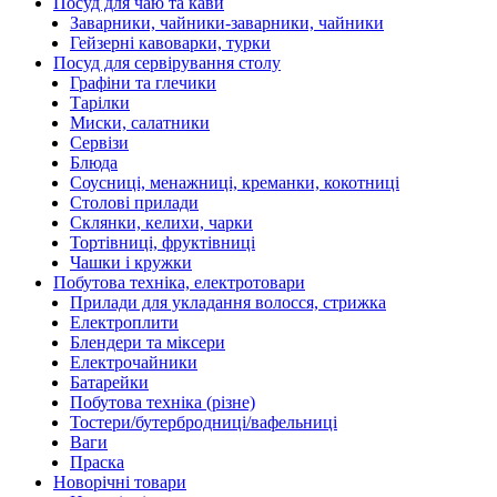
Посуд для чаю та кави
Заварники, чайники-заварники, чайники
Гейзерні кавоварки, турки
Посуд для сервірування столу
Графіни та глечики
Тарілки
Миски, салатники
Сервізи
Блюда
Соусниці, менажниці, креманки, кокотниці
Столові прилади
Склянки, келихи, чарки
Тортівниці, фруктівниці
Чашки і кружки
Побутова техніка, електротовари
Прилади для укладання волосся, стрижка
Електроплити
Блендери та міксери
Електрочайники
Батарейки
Побутова техніка (різне)
Тостери/бутербродниці/вафельниці
Ваги
Праска
Новорічні товари