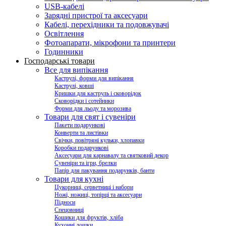
USB-кабелі
Зарядні пристрої та аксесуари
Кабелі, перехідники та подовжувачі
Освітлення
Фотоапарати, мікрофони та принтери
Годинники
Господарські товари
Все для випікання
Каструлі, форми для випікання
Каструлі, ковші
Кришки для каструль і сковорідок
Сковорідки і сотейники
Форми для льоду та морозива
Товари для свят і сувеніри
Пакети подарункові
Конверти та листівки
Свічки, повітряні кульки, хлопавки
Коробки подарункові
Аксесуари для карнавалу та святковий декор
Сувеніри та ігри, брелки
Папір для пакування подарунків, банти
Товари для кухні
Цукорниці, серветниці і набори
Ножі, ножиці, топірці та аксесуари
Підноси
Спецовниці
Кошики для фруктів, хліба
Кухонні дошки