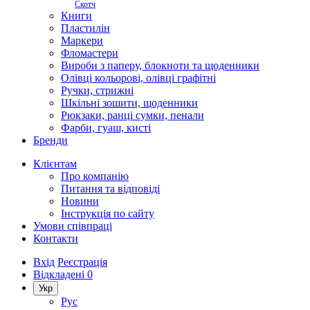
Скотч
Книги
Пластилін
Маркери
Фломастери
Вироби з паперу, блокноти та щоденники
Олівці кольорові, олівці графітні
Ручки, стрижні
Шкільні зошити, щоденники
Рюкзаки, ранці сумки, пенали
Фарби, гуаш, кисті
Бренди
Клієнтам
Про компанію
Питання та відповіді
Новини
Інструкція по сайту
Умови співпраці
Контакти
Вхід
Реєстрація
Відкладені
0
Укр
Рус