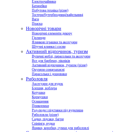
Електрочайники
Батарейки
Побутова техніка (різне)
Тостери/бутербродниці/вафельниці
Ваги
Праска
Новорічні товари
Новорічні елементи декору
Гірлянди
Ялинкові іграшки та аксесуари
Штучні ялинки і сосни
Активний відпочинок, туризм
Вуличні меблі, парасольки та аксесуари
Все для барбекю, пікніків
Активний відпочинок, туризм (різне)
Окуляри сонцезахисні
Парасольки і дощовики
Риболовля
Аксесуари для вудок
Блешня, воблера
Котушки
Кормушки
Оснащення
Прикормки
Род-поди і підставки під вудилища
Риболовля (різне)
Садки, підсаки, багри
Спінінги, вудки
Ящики, коробки, сумки для риболовлі