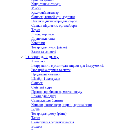
Кондитерські товари
Миски
Кухонний інвентар
Ємності, контейнери, судочки
Пляшки, диспенсери для соусів
Сушки, підставки, органайзери
Терки
Лійки, воронки
Друшляки, сита
Ковшики
Товари для кухні (різне)
Банки та ємності
Товари для дому
Клейонка
Інструменти, мультитули, ящики для інструментів
Ізоляційна стрічка та скотч
Придверні килимки
Швабри і аксесуари
Ємності
Сміттєві відра
Прання, прибирання, миття посуду
Чохли для одягу
Сушарки для білизни
Кошики, контейнери, ящики, органайзери
Відра
Товари для дому (різне)
Тачки
Скатертини і серветки на стіл
Вішаки