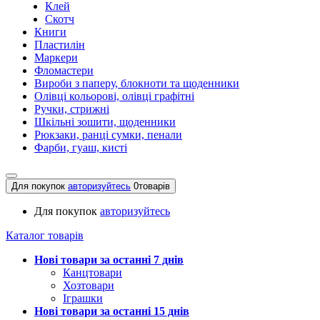
Клей
Скотч
Книги
Пластилін
Маркери
Фломастери
Вироби з паперу, блокноти та щоденники
Олівці кольорові, олівці графітні
Ручки, стрижні
Шкільні зошити, щоденники
Рюкзаки, ранці сумки, пенали
Фарби, гуаш, кисті
Для покупок
авторизуйтесь
0
товарів
Для покупок
авторизуйтесь
Каталог товарів
Нові товари за останнi 7 днiв
Канцтовари
Хозтовари
Іграшки
Нові товари за останнi 15 днiв