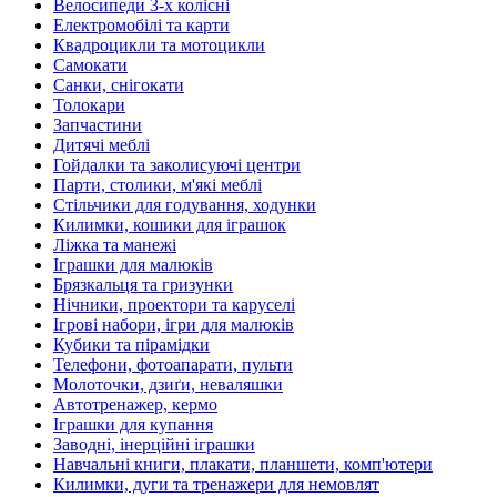
Велосипеди 3-х колісні
Електромобілі та карти
Квадроцикли та мотоцикли
Самокати
Санки, снігокати
Толокари
Запчастини
Дитячі меблі
Гойдалки та заколисуючі центри
Парти, столики, м'які меблі
Стільчики для годування, ходунки
Килимки, кошики для іграшок
Ліжка та манежі
Іграшки для малюків
Брязкальця та гризунки
Нічники, проектори та каруселі
Ігрові набори, ігри для малюків
Кубики та пірамідки
Телефони, фотоапарати, пульти
Молоточки, дзиґи, неваляшки
Автотренажер, кермо
Іграшки для купання
Заводні, інерційні іграшки
Навчальні книги, плакати, планшети, комп'ютери
Килимки, дуги та тренажери для немовлят