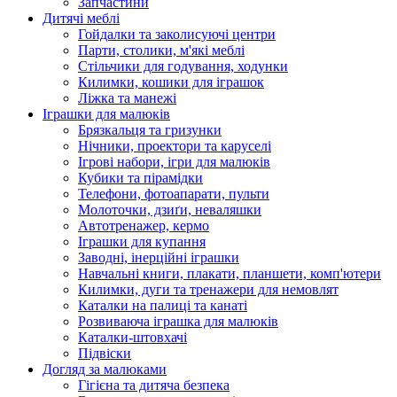
Запчастини
Дитячі меблі
Гойдалки та заколисуючі центри
Парти, столики, м'які меблі
Стільчики для годування, ходунки
Килимки, кошики для іграшок
Ліжка та манежі
Іграшки для малюків
Брязкальця та гризунки
Нічники, проектори та каруселі
Ігрові набори, ігри для малюків
Кубики та пірамідки
Телефони, фотоапарати, пульти
Молоточки, дзиґи, неваляшки
Автотренажер, кермо
Іграшки для купання
Заводні, інерційні іграшки
Навчальні книги, плакати, планшети, комп'ютери
Килимки, дуги та тренажери для немовлят
Каталки на палиці та канаті
Розвиваюча іграшка для малюків
Каталки-штовхачі
Підвіски
Догляд за малюками
Гігієна та дитяча безпека