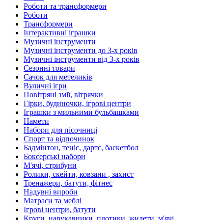
Роботи та трансформери
Роботи
Трансформери
Інтерактивні іграшки
Музичні інструменти
Музичні інструменти до 3-х років
Музичні інструменти від 3-х років
Сезонні товари
Сачок для метеликів
Вуличні ігри
Повітряні змії, вітрячки
Гірки, будиночки, ігрові центри
Іграшки з мильними бульбашками
Намети
Набори для пісочниці
Спорт та відпочинок
Бадмінтон, теніс, дартс, баскетбол
Боксерські набори
М'ячі, стрибуни
Ролики, скейти, ковзани , захист
Тренажери, батути, фітнес
Надувні вироби
Матраси та меблі
Ігрові центри, батути
Круги, нарукавники, плотики, жилети, м'ячі