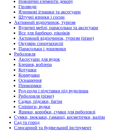
Новорічні елементи декору
Гірлянди
Ялинкові іграшки та аксесуари
Штучні ялинки і сосни
Активний відпочинок, туризм
Вуличні меблі, парасольки та аксесуари
Все для барбекю, пікніків
Активний відпочинок, туризм (різне)
Окуляри сонцезахисні
Парасольки і дощовики
Риболовля
Аксесуари для вудок
Блешня, воблера
Котушки
Кормушки
Оснащення
Прикормки
Род-поди і підставки під вудилища
Риболовля (різне)
Садки, підсаки, багри
Спінінги, вудки
Ящики, коробки, сумки для риболовлі
Сумки, рюкзаки, гаманці, косметички, валізи
Сад та город
Слюсарний та будівельний інструмент