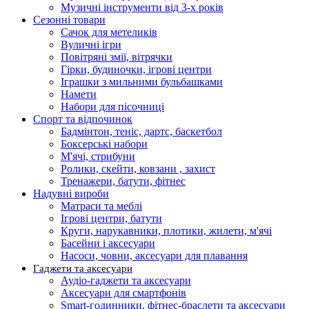
Музичні інструменти від 3-х років
Сезонні товари
Сачок для метеликів
Вуличні ігри
Повітряні змії, вітрячки
Гірки, будиночки, ігрові центри
Іграшки з мильними бульбашками
Намети
Набори для пісочниці
Спорт та відпочинок
Бадмінтон, теніс, дартс, баскетбол
Боксерські набори
М'ячі, стрибуни
Ролики, скейти, ковзани , захист
Тренажери, батути, фітнес
Надувні вироби
Матраси та меблі
Ігрові центри, батути
Круги, нарукавники, плотики, жилети, м'ячі
Басейни і аксесуари
Насоси, човни, аксесуари для плавання
Гаджети та аксесуари
Аудіо-гаджети та аксесуари
Аксесуари для смартфонів
Smart-годинники, фітнес-браслети та аксесуари