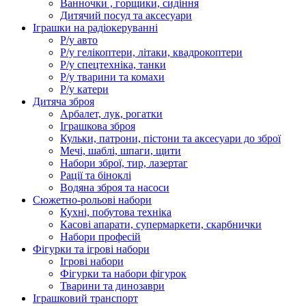
Ванночки , горщики, сидіння
Дитячий посуд та аксесуари
Іграшки на радіокеруванні
Р/у авто
Р/у гелікоптери, літаки, квадрокоптери
Р/у спецтехніка, танки
Р/у тварини та комахи
Р/у катери
Дитяча зброя
Арбалет, лук, рогатки
Іграшкова зброя
Кульки, патрони, пістони та аксесуари до зброї
Мечі, шаблі, шпаги, щити
Набори зброї, тир, лазертаг
Рації та біноклі
Водяна зброя та насоси
Сюжетно-рольові набори
Кухні, побутова техніка
Касові апарати, супермаркети, скарбнички
Набори професій
Фігурки та ігрові набори
Ігрові набори
Фігурки та набори фігурок
Тварини та динозаври
Іграшковий транспорт