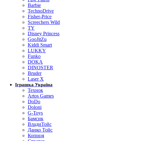
Barbie
TechnoDrive
Fisher-Price
Screechers Wild
TY
Disney Princess
GooJitZu
Kiddi Smart
LUKKY
Funko
DOKA
DINOSTER
Bruder
Laser X
Іграшка Україна
Технок
Artos Games
DoDo
Doloni
G-Toys
Бамсик
ВладиТойс
Данко Тойс
Копиця