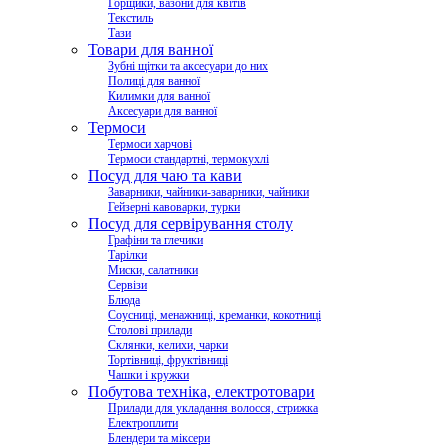
Горщики, вазони для квітів
Текстиль
Тази
Товари для ванної
Зубні щітки та аксесуари до них
Полиці для ванної
Килимки для ванної
Аксесуари для ванної
Термоси
Термоси харчові
Термоси стандартні, термокухлі
Посуд для чаю та кави
Заварники, чайники-заварники, чайники
Гейзерні кавоварки, турки
Посуд для сервірування столу
Графіни та глечики
Тарілки
Миски, салатники
Сервізи
Блюда
Соусниці, менажниці, креманки, кокотниці
Столові прилади
Склянки, келихи, чарки
Тортівниці, фруктівниці
Чашки і кружки
Побутова техніка, електротовари
Прилади для укладання волосся, стрижка
Електроплити
Блендери та міксери