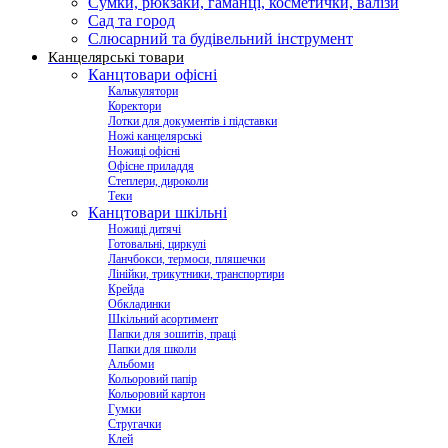
Сумки, рюкзаки, гаманці, косметички, валізи
Сад та город
Слюсарний та будівельний інструмент
Канцелярські товари
Канцтовари офісні
Калькулятори
Коректори
Лотки для документів і підставки
Ножі канцелярські
Ножиці офісні
Офісне приладдя
Степлери, дироколи
Теки
Канцтовари шкільні
Ножиці дитячі
Готовальні, циркулі
Ланчбокси, термоси, пляшечки
Лінійки, трикутники, транспортири
Крейда
Обкладинки
Шкільний асортимент
Папки для зошитів, праці
Папки для школи
Альбоми
Кольоровий папір
Кольоровий картон
Гумки
Стругачки
Клей