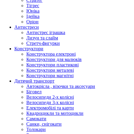
Стратег
Тігрес
Юніка
Ідейка
Оріон
Антистреси
Антистрес іграшка
Лизун та слайм
Стретч-фигурки
Конструктори
Конструктора електроні
Конструктори для малюків
Конструктори пластикові
Конструктори металеві
Конструктори магнітні
Дитячий транспорт
Автокрісла , візочки та аксесуари
Біговел
Велосипеди 2-х колісні
Велосипеди 3-х колісні
Електромобілі та карти
Квадроцикли та мотоцикли
Самокати
Санки, снігокати
Толокари