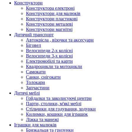
Конструктори
Конструктора електроні
Конструктори для малюків
Конструктори пластикові
Конструктори металеві
Конструктори магнітні
Дитячий транспорт
Автокрісла , візочки та аксесуари
Біговел
Велосипеди 2-х колісні
Велосипеди 3-х колісні
Електромобілі та карти
Квадроцикли та мотоцикли
Самокати
Санки, снігокати
Толокари
Запчастини
Дитячі меблі
Гойдалки та заколисуючі центри
Парти, столики, м'які меблі
Стільчики для годування, ходунки
Килимки, кошики для іграшок
Ліжка та манежі
Іграшки для малюків
Брязкальця та гризунки