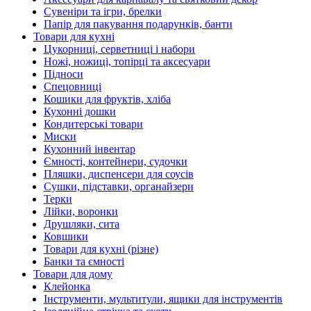
Сувеніри та ігри, брелки
Папір для пакування подарунків, банти
Товари для кухні
Цукорниці, серветниці і набори
Ножі, ножиці, топірці та аксесуари
Підноси
Спецовниці
Кошики для фруктів, хліба
Кухонні дошки
Кондитерські товари
Миски
Кухонний інвентар
Ємності, контейнери, судочки
Пляшки, диспенсери для соусів
Сушки, підставки, органайзери
Терки
Лійки, воронки
Друшляки, сита
Ковшики
Товари для кухні (різне)
Банки та ємності
Товари для дому
Клейонка
Інструменти, мультитули, ящики для інструментів