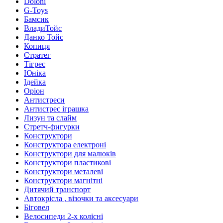
Doloni
G-Toys
Бамсик
ВладиТойс
Данко Тойс
Копиця
Стратег
Тігрес
Юніка
Ідейка
Оріон
Антистреси
Антистрес іграшка
Лизун та слайм
Стретч-фигурки
Конструктори
Конструктора електроні
Конструктори для малюків
Конструктори пластикові
Конструктори металеві
Конструктори магнітні
Дитячий транспорт
Автокрісла , візочки та аксесуари
Біговел
Велосипеди 2-х колісні