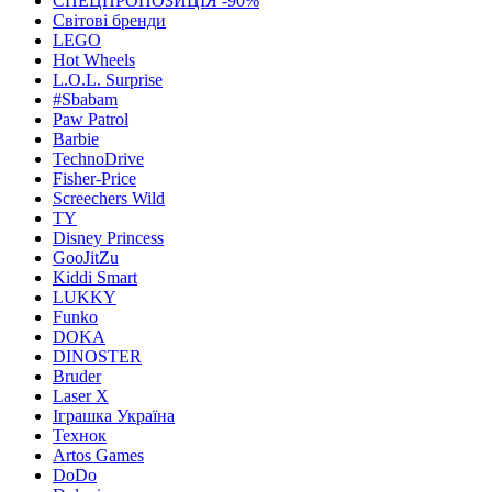
СПЕЦПРОПОЗИЦІЯ -90%
Світові бренди
LEGO
Hot Wheels
L.O.L. Surprise
#Sbabam
Paw Patrol
Barbie
TechnoDrive
Fisher-Price
Screechers Wild
TY
Disney Princess
GooJitZu
Kiddi Smart
LUKKY
Funko
DOKA
DINOSTER
Bruder
Laser X
Іграшка Україна
Технок
Artos Games
DoDo