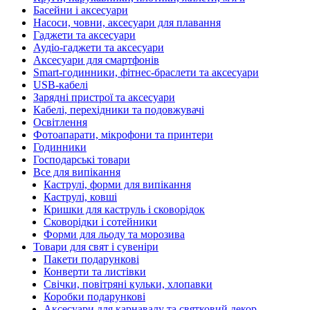
Басейни і аксесуари
Насоси, човни, аксесуари для плавання
Гаджети та аксесуари
Аудіо-гаджети та аксесуари
Аксесуари для смартфонів
Smart-годинники, фітнес-браслети та аксесуари
USB-кабелі
Зарядні пристрої та аксесуари
Кабелі, перехідники та подовжувачі
Освітлення
Фотоапарати, мікрофони та принтери
Годинники
Господарські товари
Все для випікання
Каструлі, форми для випікання
Каструлі, ковші
Кришки для каструль і сковорідок
Сковорідки і сотейники
Форми для льоду та морозива
Товари для свят і сувеніри
Пакети подарункові
Конверти та листівки
Свічки, повітряні кульки, хлопавки
Коробки подарункові
Аксесуари для карнавалу та святковий декор