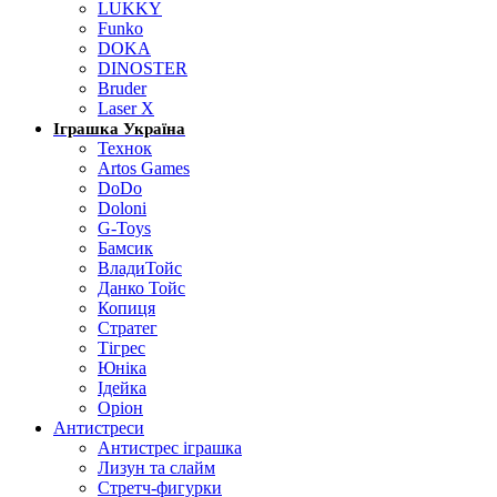
LUKKY
Funko
DOKA
DINOSTER
Bruder
Laser X
Іграшка Україна
Технок
Artos Games
DoDo
Doloni
G-Toys
Бамсик
ВладиТойс
Данко Тойс
Копиця
Стратег
Тігрес
Юніка
Ідейка
Оріон
Антистреси
Антистрес іграшка
Лизун та слайм
Стретч-фигурки