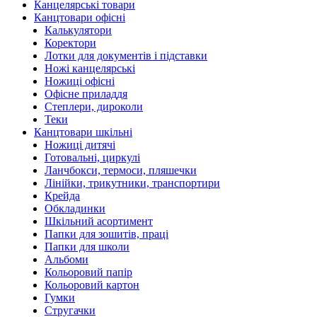
Канцелярські товари
Канцтовари офісні
Калькулятори
Коректори
Лотки для документів і підставки
Ножі канцелярські
Ножиці офісні
Офісне приладдя
Степлери, дироколи
Теки
Канцтовари шкільні
Ножиці дитячі
Готовальні, циркулі
Ланчбокси, термоси, пляшечки
Лінійки, трикутники, транспортири
Крейда
Обкладинки
Шкільний асортимент
Папки для зошитів, праці
Папки для школи
Альбоми
Кольоровий папір
Кольоровий картон
Гумки
Стругачки