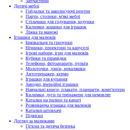
Запчастини
Дитячі меблі
Гойдалки та заколисуючі центри
Парти, столики, м'які меблі
Стільчики для годування, ходунки
Килимки, кошики для іграшок
Ліжка та манежі
Іграшки для малюків
Брязкальця та гризунки
Нічники, проектори та каруселі
Ігрові набори, ігри для малюків
Кубики та пірамідки
Телефони, фотоапарати, пульти
Молоточки, дзиґи, неваляшки
Автотренажер, кермо
Іграшки для купання
Заводні, інерційні іграшки
Навчальні книги, плакати, планшети, комп'ютери
Килимки, дуги та тренажери для немовлят
Каталки на палиці та канаті
Розвиваюча іграшка для малюків
Каталки-штовхачі
Підвіски
Догляд за малюками
Гігієна та дитяча безпека