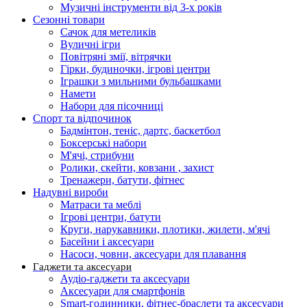
Музичні інструменти від 3-х років
Сезонні товари
Сачок для метеликів
Вуличні ігри
Повітряні змії, вітрячки
Гірки, будиночки, ігрові центри
Іграшки з мильними бульбашками
Намети
Набори для пісочниці
Спорт та відпочинок
Бадмінтон, теніс, дартс, баскетбол
Боксерські набори
М'ячі, стрибуни
Ролики, скейти, ковзани , захист
Тренажери, батути, фітнес
Надувні вироби
Матраси та меблі
Ігрові центри, батути
Круги, нарукавники, плотики, жилети, м'ячі
Басейни і аксесуари
Насоси, човни, аксесуари для плавання
Гаджети та аксесуари
Аудіо-гаджети та аксесуари
Аксесуари для смартфонів
Smart-годинники, фітнес-браслети та аксесуари