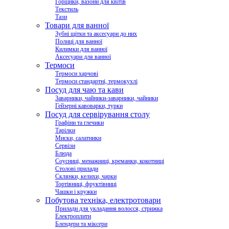
Горщики, вазони для квітів
Текстиль
Тази
Товари для ванної
Зубні щітки та аксесуари до них
Полиці для ванної
Килимки для ванної
Аксесуари для ванної
Термоси
Термоси харчові
Термоси стандартні, термокухлі
Посуд для чаю та кави
Заварники, чайники-заварники, чайники
Гейзерні кавоварки, турки
Посуд для сервірування столу
Графіни та глечики
Тарілки
Миски, салатники
Сервізи
Блюда
Соусниці, менажниці, креманки, кокотниці
Столові прилади
Склянки, келихи, чарки
Тортівниці, фруктівниці
Чашки і кружки
Побутова техніка, електротовари
Прилади для укладання волосся, стрижка
Електроплити
Блендери та міксери