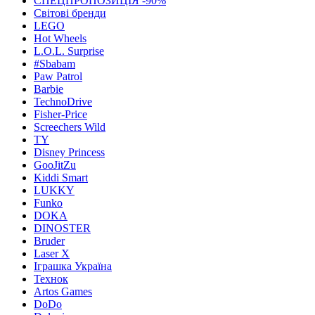
СПЕЦПРОПОЗИЦІЯ -90%
Світові бренди
LEGO
Hot Wheels
L.O.L. Surprise
#Sbabam
Paw Patrol
Barbie
TechnoDrive
Fisher-Price
Screechers Wild
TY
Disney Princess
GooJitZu
Kiddi Smart
LUKKY
Funko
DOKA
DINOSTER
Bruder
Laser X
Іграшка Україна
Технок
Artos Games
DoDo