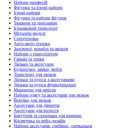
Набори професій
Фігурки та ігрові набори
Ігрові набори
Фігурки та набори фігурок
Тварини та динозаври
Іграшковий транспорт
Металеві моделі
Спецтехніка
Авто-мото техніка
Залізниці, кораблі та авіація
Набори з транспортом
Гаражі та треки
Ляльки та аксесуари
Будиночки, замки, меблі
Транспорт для ляльок
Ляльки та пупси з аксесуарами
Ляльки та пупси функціональні
Манекени для зачісок
Набори одягу та аксесуарів для ляльок
Візочки для ляльок
Аксесуари для дівчаток
Аксесуари для волосся
Біжутерія та скриньки для прикрас
Косметика та нейл-дизайн
Набори аксесуарів, гребінці, дзеркальця