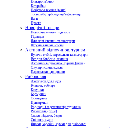
Електрочайники
Батарейки
Побутова техніка (різне)
Тостери/бутербродниці/вафельниці
Ваги
Праска
Новорічні товари
Новорічні елементи декору
Гірлянди
Ялинкові іграшки та аксесуари
Штучні ялинки і сосни
Активний відпочинок, туризм
Вуличні меблі, парасольки та аксесуари
Все для барбекю, пікніків
Активний відпочинок, туризм (різне)
Окуляри сонцезахисні
Парасольки і дощовики
Риболовля
Аксесуари для вудок
Блешня, воблера
Котушки
Кормушки
Оснащення
Прикормки
Род-поди і підставки під вудилища
Риболовля (різне)
Садки, підсаки, багри
Спінінги, вудки
Ящики, коробки, сумки для риболовлі