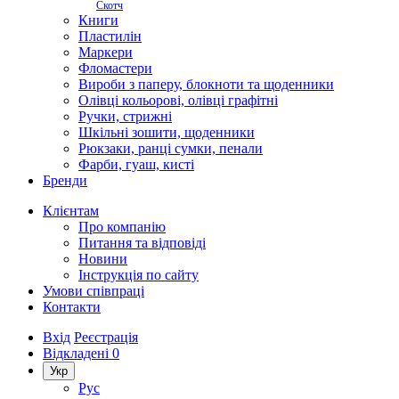
Скотч
Книги
Пластилін
Маркери
Фломастери
Вироби з паперу, блокноти та щоденники
Олівці кольорові, олівці графітні
Ручки, стрижні
Шкільні зошити, щоденники
Рюкзаки, ранці сумки, пенали
Фарби, гуаш, кисті
Бренди
Клієнтам
Про компанію
Питання та відповіді
Новини
Інструкція по сайту
Умови співпраці
Контакти
Вхід
Реєстрація
Відкладені
0
Укр
Рус