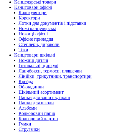
Канцелярські товари
Канцтовари офісні
Калькулятори
Коректори
Лотки для документів і підставки
Ножі канцелярські
Ножиці офісні
Офісне приладдя
Степлери, дироколи
Теки
Канцтовари шкільні
Ножиці дитячі
Готовальні, циркулі
Ланчбокси, термоси, пляшечки
Лінійки, трикутники, транспортири
Крейда
Обкладинки
Шкільний асортимент
Папки для зошитів, праці
Папки для школи
Альбоми
Кольоровий папір
Кольоровий картон
Гумки
Стругачки