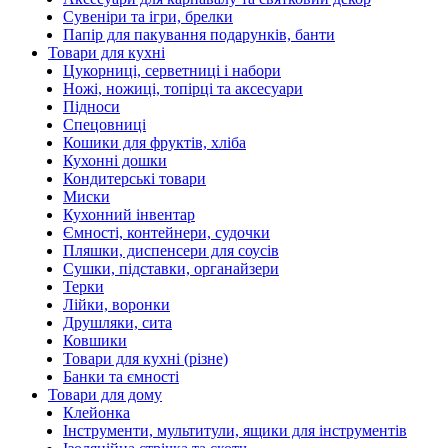
Сувеніри та ігри, брелки
Папір для пакування подарунків, банти
Товари для кухні
Цукорниці, серветниці і набори
Ножі, ножиці, топірці та аксесуари
Підноси
Спецовниці
Кошики для фруктів, хліба
Кухонні дошки
Кондитерські товари
Миски
Кухонний інвентар
Ємності, контейнери, судочки
Пляшки, диспенсери для соусів
Сушки, підставки, органайзери
Терки
Лійки, воронки
Друшляки, сита
Ковшики
Товари для кухні (різне)
Банки та ємності
Товари для дому
Клейонка
Інструменти, мультитули, ящики для інструментів