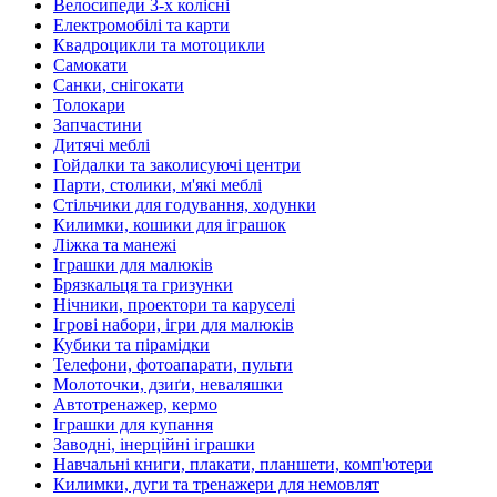
Велосипеди 3-х колісні
Електромобілі та карти
Квадроцикли та мотоцикли
Самокати
Санки, снігокати
Толокари
Запчастини
Дитячі меблі
Гойдалки та заколисуючі центри
Парти, столики, м'які меблі
Стільчики для годування, ходунки
Килимки, кошики для іграшок
Ліжка та манежі
Іграшки для малюків
Брязкальця та гризунки
Нічники, проектори та каруселі
Ігрові набори, ігри для малюків
Кубики та пірамідки
Телефони, фотоапарати, пульти
Молоточки, дзиґи, неваляшки
Автотренажер, кермо
Іграшки для купання
Заводні, інерційні іграшки
Навчальні книги, плакати, планшети, комп'ютери
Килимки, дуги та тренажери для немовлят