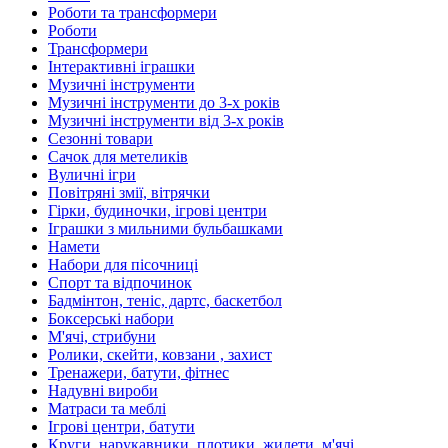
Роботи та трансформери
Роботи
Трансформери
Інтерактивні іграшки
Музичні інструменти
Музичні інструменти до 3-х років
Музичні інструменти від 3-х років
Сезонні товари
Сачок для метеликів
Вуличні ігри
Повітряні змії, вітрячки
Гірки, будиночки, ігрові центри
Іграшки з мильними бульбашками
Намети
Набори для пісочниці
Спорт та відпочинок
Бадмінтон, теніс, дартс, баскетбол
Боксерські набори
М'ячі, стрибуни
Ролики, скейти, ковзани , захист
Тренажери, батути, фітнес
Надувні вироби
Матраси та меблі
Ігрові центри, батути
Круги, нарукавники, плотики, жилети, м'ячі