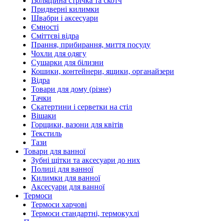
Ізоляційна стрічка та скотч
Придверні килимки
Швабри і аксесуари
Ємності
Сміттєві відра
Прання, прибирання, миття посуду
Чохли для одягу
Сушарки для білизни
Кошики, контейнери, ящики, органайзери
Відра
Товари для дому (різне)
Тачки
Скатертини і серветки на стіл
Вішаки
Горщики, вазони для квітів
Текстиль
Тази
Товари для ванної
Зубні щітки та аксесуари до них
Полиці для ванної
Килимки для ванної
Аксесуари для ванної
Термоси
Термоси харчові
Термоси стандартні, термокухлі