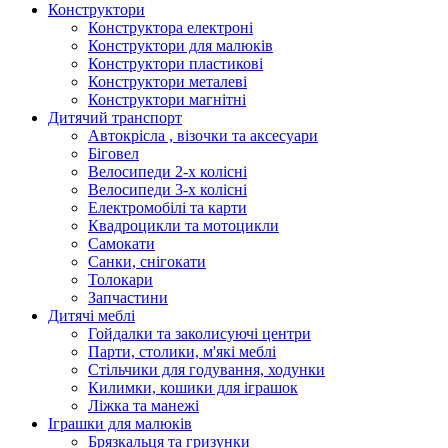
Конструктори
Конструктора електроні
Конструктори для малюків
Конструктори пластикові
Конструктори металеві
Конструктори магнітні
Дитячий транспорт
Автокрісла , візочки та аксесуари
Біговел
Велосипеди 2-х колісні
Велосипеди 3-х колісні
Електромобілі та карти
Квадроцикли та мотоцикли
Самокати
Санки, снігокати
Толокари
Запчастини
Дитячі меблі
Гойдалки та заколисуючі центри
Парти, столики, м'які меблі
Стільчики для годування, ходунки
Килимки, кошики для іграшок
Ліжка та манежі
Іграшки для малюків
Брязкальця та гризунки