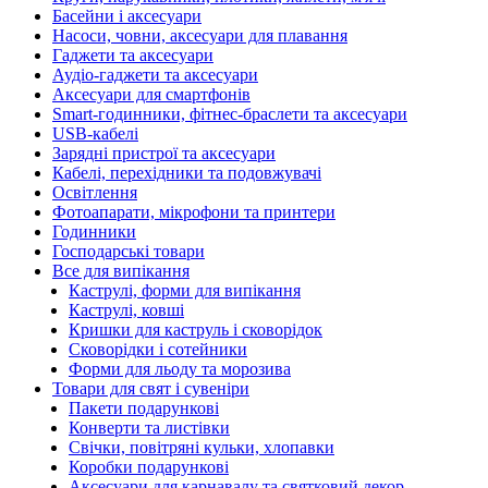
Басейни і аксесуари
Насоси, човни, аксесуари для плавання
Гаджети та аксесуари
Аудіо-гаджети та аксесуари
Аксесуари для смартфонів
Smart-годинники, фітнес-браслети та аксесуари
USB-кабелі
Зарядні пристрої та аксесуари
Кабелі, перехідники та подовжувачі
Освітлення
Фотоапарати, мікрофони та принтери
Годинники
Господарські товари
Все для випікання
Каструлі, форми для випікання
Каструлі, ковші
Кришки для каструль і сковорідок
Сковорідки і сотейники
Форми для льоду та морозива
Товари для свят і сувеніри
Пакети подарункові
Конверти та листівки
Свічки, повітряні кульки, хлопавки
Коробки подарункові
Аксесуари для карнавалу та святковий декор