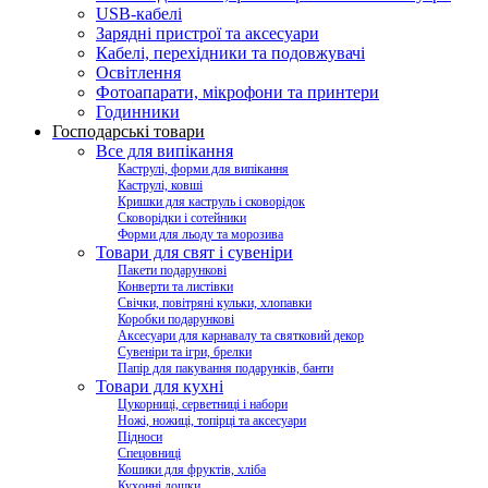
USB-кабелі
Зарядні пристрої та аксесуари
Кабелі, перехідники та подовжувачі
Освітлення
Фотоапарати, мікрофони та принтери
Годинники
Господарські товари
Все для випікання
Каструлі, форми для випікання
Каструлі, ковші
Кришки для каструль і сковорідок
Сковорідки і сотейники
Форми для льоду та морозива
Товари для свят і сувеніри
Пакети подарункові
Конверти та листівки
Свічки, повітряні кульки, хлопавки
Коробки подарункові
Аксесуари для карнавалу та святковий декор
Сувеніри та ігри, брелки
Папір для пакування подарунків, банти
Товари для кухні
Цукорниці, серветниці і набори
Ножі, ножиці, топірці та аксесуари
Підноси
Спецовниці
Кошики для фруктів, хліба
Кухонні дошки