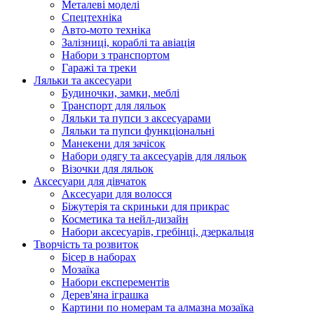
Металеві моделі
Спецтехніка
Авто-мото техніка
Залізниці, кораблі та авіація
Набори з транспортом
Гаражі та треки
Ляльки та аксесуари
Будиночки, замки, меблі
Транспорт для ляльок
Ляльки та пупси з аксесуарами
Ляльки та пупси функціональні
Манекени для зачісок
Набори одягу та аксесуарів для ляльок
Візочки для ляльок
Аксесуари для дівчаток
Аксесуари для волосся
Біжутерія та скриньки для прикрас
Косметика та нейл-дизайн
Набори аксесуарів, гребінці, дзеркальця
Творчість та розвиток
Бісер в наборах
Мозаїка
Набори експерементів
Дерев'яна іграшка
Картини по номерам та алмазна мозаїка