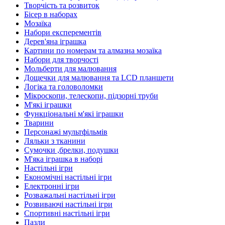
Творчість та розвиток
Бісер в наборах
Мозаїка
Набори експерементів
Дерев'яна іграшка
Картини по номерам та алмазна мозаїка
Набори для творчості
Мольберти для малювання
Дощечки для малювання та LCD планшети
Логіка та головоломки
Мікроскопи, телескопи, підзорні труби
М'які іграшки
Функціональні м'які іграшки
Тварини
Персонажі мультфільмів
Ляльки з тканини
Сумочки ,брелки, подушки
М'яка іграшка в наборі
Настільні ігри
Економічні настільні ігри
Електронні ігри
Розважальні настільні ігри
Розвиваючі настільні ігри
Спортивні настільні ігри
Пазли