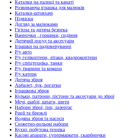
Каталки на палиці та канаті
Розвиваюча іграшка для малюків
Каталки-штовхачі
Підвіски
Догляд за малюками
Гігієна та дитяча безпека
Ванночки , горщики, сидіння
Дитячий посуд та аксесуари
Іграшки на радіокеруванні
Р/у авто
Р/у гелікоптери, літаки, квадрокоптери
Р/у спецтехніка, танки
Р/у тварини та комахи
Р/у катери
Дитяча зброя
Арбалет, лук, рогатки
Іграшкова зброя
Кульки, патрони, пістони та аксесуари до зброї
Мечі, шаблі, шпаги, щити
Набори зброї, тир, лазертаг
Рації та біноклі
Водяна зброя та насоси
Сюжетно-рольові набори
Кухні, побутова техніка
Касові апарати, супермаркети, скарбнички