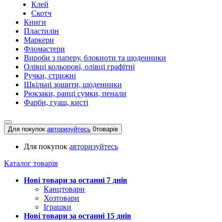
Клей
Скотч
Книги
Пластилін
Маркери
Фломастери
Вироби з паперу, блокноти та щоденники
Олівці кольорові, олівці графітні
Ручки, стрижні
Шкільні зошити, щоденники
Рюкзаки, ранці сумки, пенали
Фарби, гуаш, кисті
Для покупок
авторизуйтесь
0
товарів
Для покупок
авторизуйтесь
Каталог товарів
Нові товари за останнi 7 днiв
Канцтовари
Хозтовари
Іграшки
Нові товари за останнi 15 днiв