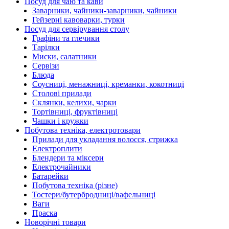
Посуд для чаю та кави
Заварники, чайники-заварники, чайники
Гейзерні кавоварки, турки
Посуд для сервірування столу
Графіни та глечики
Тарілки
Миски, салатники
Сервізи
Блюда
Соусниці, менажниці, креманки, кокотниці
Столові прилади
Склянки, келихи, чарки
Тортівниці, фруктівниці
Чашки і кружки
Побутова техніка, електротовари
Прилади для укладання волосся, стрижка
Електроплити
Блендери та міксери
Електрочайники
Батарейки
Побутова техніка (різне)
Тостери/бутербродниці/вафельниці
Ваги
Праска
Новорічні товари