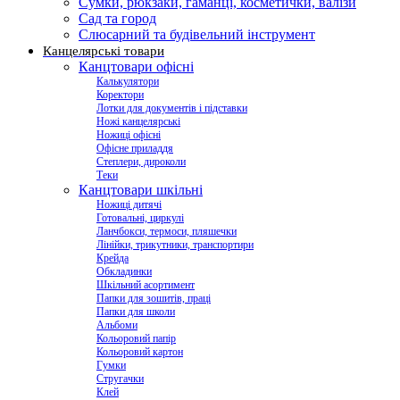
Сумки, рюкзаки, гаманці, косметички, валізи
Сад та город
Слюсарний та будівельний інструмент
Канцелярські товари
Канцтовари офісні
Калькулятори
Коректори
Лотки для документів і підставки
Ножі канцелярські
Ножиці офісні
Офісне приладдя
Степлери, дироколи
Теки
Канцтовари шкільні
Ножиці дитячі
Готовальні, циркулі
Ланчбокси, термоси, пляшечки
Лінійки, трикутники, транспортири
Крейда
Обкладинки
Шкільний асортимент
Папки для зошитів, праці
Папки для школи
Альбоми
Кольоровий папір
Кольоровий картон
Гумки
Стругачки
Клей