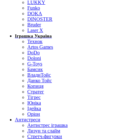
LUKKY
Funko
DOKA
DINOSTER
Bruder
Laser X
Іграшка Україна
Технок
Artos Games
DoDo
Doloni
G-Toys
Бамсик
ВладиТойс
Данко Тойс
Копиця
Стратег
Тігрес
Юніка
Ідейка
Оріон
Антистреси
Антистрес іграшка
Лизун та слайм
Стретч-фигурки