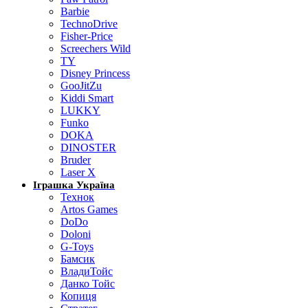
Barbie
TechnoDrive
Fisher-Price
Screechers Wild
TY
Disney Princess
GooJitZu
Kiddi Smart
LUKKY
Funko
DOKA
DINOSTER
Bruder
Laser X
Іграшка Україна
Технок
Artos Games
DoDo
Doloni
G-Toys
Бамсик
ВладиТойс
Данко Тойс
Копиця