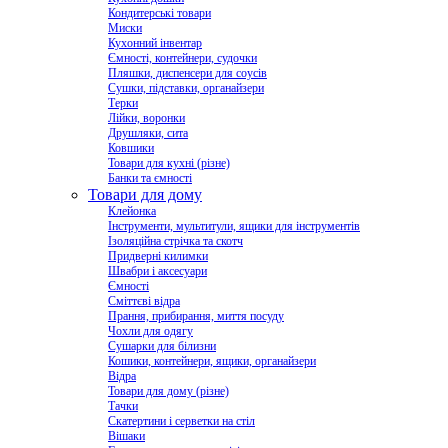
Кондитерські товари
Миски
Кухонний інвентар
Ємності, контейнери, судочки
Пляшки, диспенсери для соусів
Сушки, підставки, органайзери
Терки
Лійки, воронки
Друшляки, сита
Ковшики
Товари для кухні (різне)
Банки та ємності
Товари для дому
Клейонка
Інструменти, мультитули, ящики для інструментів
Ізоляційна стрічка та скотч
Придверні килимки
Швабри і аксесуари
Ємності
Сміттєві відра
Прання, прибирання, миття посуду
Чохли для одягу
Сушарки для білизни
Кошики, контейнери, ящики, органайзери
Відра
Товари для дому (різне)
Тачки
Скатертини і серветки на стіл
Вішаки