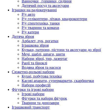
Ванночки , горщики, сидіння
Дитячий посуд та аксесуари
Іграшки на радіокеруванні
Р/у авто
Р/у гелікоптери, літаки, квадрокоптери
Р/у спецтехніка, танки
Р/у тварини та комахи
Р/у катери
Дитяча зброя
Арбалет, лук, рогатки
Іграшкова зброя
Кульки, патрони, пістони та аксесуари до зброї
Мечі, шаблі, шпаги, щити
Набори зброї, тир, лазертаг
Рації та біноклі
Водяна зброя та насоси
Сюжетно-рольові набори
Кухні, побутова техніка
Касові апарати, супермаркети, скарбнички
Набори професій
Фігурки та ігрові набори
Ігрові набори
Фігурки та набори фігурок
Тварини та динозаври
Іграшковий транспорт