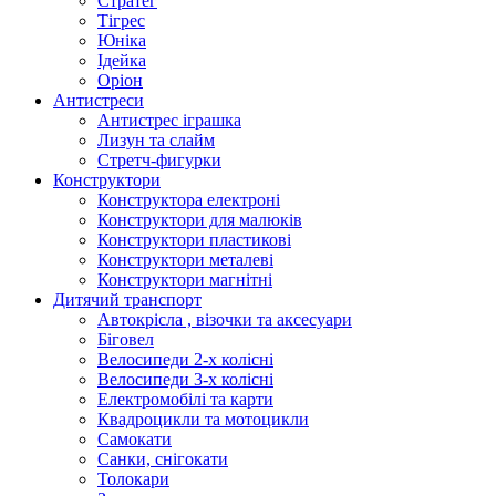
Стратег
Тігрес
Юніка
Ідейка
Оріон
Антистреси
Антистрес іграшка
Лизун та слайм
Стретч-фигурки
Конструктори
Конструктора електроні
Конструктори для малюків
Конструктори пластикові
Конструктори металеві
Конструктори магнітні
Дитячий транспорт
Автокрісла , візочки та аксесуари
Біговел
Велосипеди 2-х колісні
Велосипеди 3-х колісні
Електромобілі та карти
Квадроцикли та мотоцикли
Самокати
Санки, снігокати
Толокари