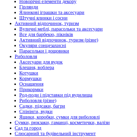
Новорічні елементи декору
Гірлянди
Ялинкові іграшки та аксесуари
Штучні ялинки і сосни
Активний відпочинок, туризм
Вуличні меблі, парасольки та аксесуари
Все для барбекю, пікніків
Активний відпочинок, туризм (різне)
Окуляри сонцезахисні
Парасольки і дощовики
Риболовля
Аксесуари для вудок
Блешня, воблера
Котушки
Кормушки
Оснащення
Прикормки
Род-поди і підставки під вудилища
Риболовля (різне)
Садки, підсаки, багри
Спінінги, вудки
Ящики, коробки, сумки для риболовлі
Сумки, рюкзаки, гаманці, косметички, валізи
Сад та город
Слюсарний та будівельний інструмент