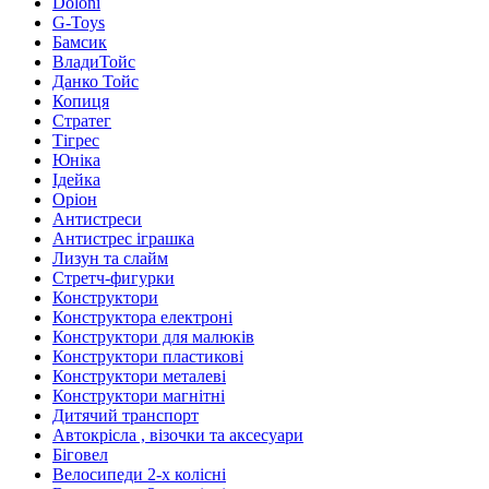
Doloni
G-Toys
Бамсик
ВладиТойс
Данко Тойс
Копиця
Стратег
Тігрес
Юніка
Ідейка
Оріон
Антистреси
Антистрес іграшка
Лизун та слайм
Стретч-фигурки
Конструктори
Конструктора електроні
Конструктори для малюків
Конструктори пластикові
Конструктори металеві
Конструктори магнітні
Дитячий транспорт
Автокрісла , візочки та аксесуари
Біговел
Велосипеди 2-х колісні