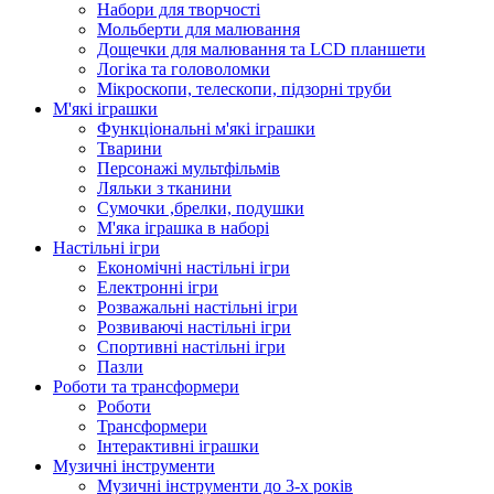
Набори для творчості
Мольберти для малювання
Дощечки для малювання та LCD планшети
Логіка та головоломки
Мікроскопи, телескопи, підзорні труби
М'які іграшки
Функціональні м'які іграшки
Тварини
Персонажі мультфільмів
Ляльки з тканини
Сумочки ,брелки, подушки
М'яка іграшка в наборі
Настільні ігри
Економічні настільні ігри
Електронні ігри
Розважальні настільні ігри
Розвиваючі настільні ігри
Спортивні настільні ігри
Пазли
Роботи та трансформери
Роботи
Трансформери
Інтерактивні іграшки
Музичні інструменти
Музичні інструменти до 3-х років