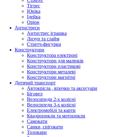
Стратег
Тігрес
Юніка
Ідейка
Оріон
Антистреси
Антистрес іграшка
Лизун та слайм
Стретч-фигурки
Конструктори
Конструктора електроні
Конструктори для малюків
Конструктори пластикові
Конструктори металеві
Конструктори магнітні
Дитячий транспорт
Автокрісла , візочки та аксесуари
Біговел
Велосипеди 2-х колісні
Велосипеди 3-х колісні
Електромобілі та карти
Квадроцикли та мотоцикли
Самокати
Санки, снігокати
Толокари