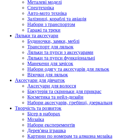
Металеві моделі
Спецтехніка
Авто-мото техніка
Залізниці, кораблі та авіація
Набори з транспортом
Гаражі та треки
Ляльки та аксесуари
Будиночки, замки, меблі
Транспорт для ляльок
Ляльки та пупси з аксесуарами
Ляльки та пупси функціональні
Манекени для зачісок
Набори одягу та аксесуарів для ляльок
Візочки для ляльок
Аксесуари для дівчаток
Аксесуари для волосся
Біжутерія та скриньки для прикрас
Косметика та нейл-дизайн
Набори аксесуарів, гребінці, дзеркальця
Творчість та розвиток
Бісер в наборах
Мозаїка
Набори експерементів
Дерев'яна іграшка
Картини по номерам та алмазна мозаїка