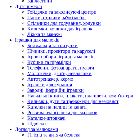
Запчастини
Дитячі меблі
Гойдалки та заколисуючі центри
Парти, столики, м'які меблі
Стільчики для годування, ходунки
Килимки, кошики для іграшок
Ліжка та манежі
Іграшки для малюків
Брязкальця та гризунки
Нічники, проектори та каруселі
Ігрові набори, ігри для малюків
Кубики та пірамідки
Телефони, фотоапарати, пульти
Молоточки, дзиґи, неваляшки
Автотренажер, кермо
Іграшки для купання
Заводні, інерційні іграшки
Навчальні книги, плакати, планшети, комп'ютери
Килимки, дуги та тренажери для немовлят
Каталки на палиці та канаті
Розвиваюча іграшка для малюків
Каталки-штовхачі
Підвіски
Догляд за малюками
Гігієна та дитяча безпека