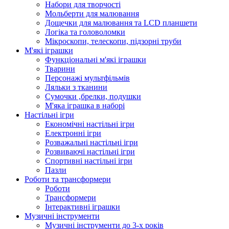
Набори для творчості
Мольберти для малювання
Дощечки для малювання та LCD планшети
Логіка та головоломки
Мікроскопи, телескопи, підзорні труби
М'які іграшки
Функціональні м'які іграшки
Тварини
Персонажі мультфільмів
Ляльки з тканини
Сумочки ,брелки, подушки
М'яка іграшка в наборі
Настільні ігри
Економічні настільні ігри
Електронні ігри
Розважальні настільні ігри
Розвиваючі настільні ігри
Спортивні настільні ігри
Пазли
Роботи та трансформери
Роботи
Трансформери
Інтерактивні іграшки
Музичні інструменти
Музичні інструменти до 3-х років