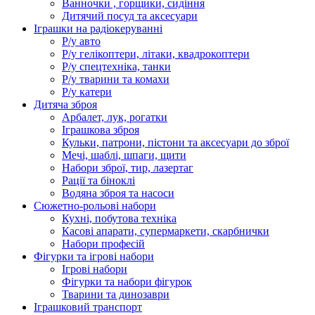
Ванночки , горщики, сидіння
Дитячий посуд та аксесуари
Іграшки на радіокеруванні
Р/у авто
Р/у гелікоптери, літаки, квадрокоптери
Р/у спецтехніка, танки
Р/у тварини та комахи
Р/у катери
Дитяча зброя
Арбалет, лук, рогатки
Іграшкова зброя
Кульки, патрони, пістони та аксесуари до зброї
Мечі, шаблі, шпаги, щити
Набори зброї, тир, лазертаг
Рації та біноклі
Водяна зброя та насоси
Сюжетно-рольові набори
Кухні, побутова техніка
Касові апарати, супермаркети, скарбнички
Набори професій
Фігурки та ігрові набори
Ігрові набори
Фігурки та набори фігурок
Тварини та динозаври
Іграшковий транспорт