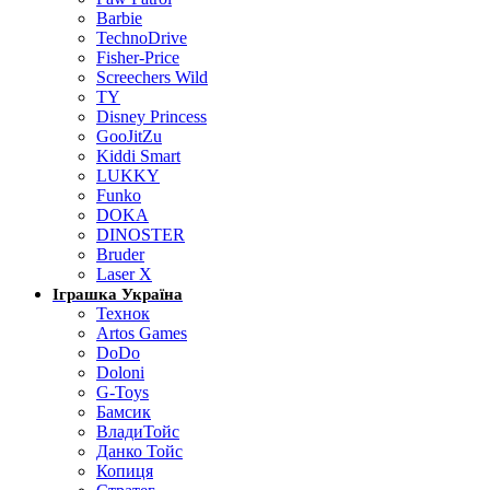
Barbie
TechnoDrive
Fisher-Price
Screechers Wild
TY
Disney Princess
GooJitZu
Kiddi Smart
LUKKY
Funko
DOKA
DINOSTER
Bruder
Laser X
Іграшка Україна
Технок
Artos Games
DoDo
Doloni
G-Toys
Бамсик
ВладиТойс
Данко Тойс
Копиця