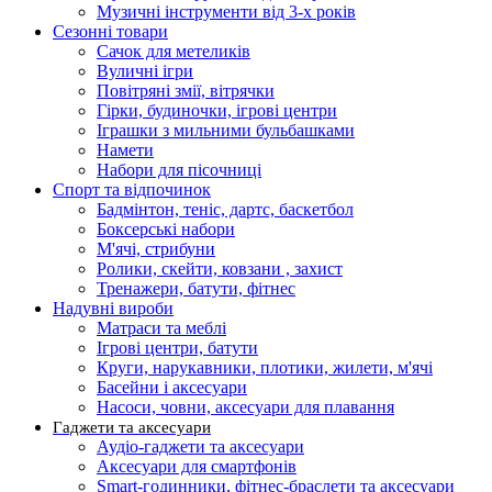
Музичні інструменти від 3-х років
Сезонні товари
Сачок для метеликів
Вуличні ігри
Повітряні змії, вітрячки
Гірки, будиночки, ігрові центри
Іграшки з мильними бульбашками
Намети
Набори для пісочниці
Спорт та відпочинок
Бадмінтон, теніс, дартс, баскетбол
Боксерські набори
М'ячі, стрибуни
Ролики, скейти, ковзани , захист
Тренажери, батути, фітнес
Надувні вироби
Матраси та меблі
Ігрові центри, батути
Круги, нарукавники, плотики, жилети, м'ячі
Басейни і аксесуари
Насоси, човни, аксесуари для плавання
Гаджети та аксесуари
Аудіо-гаджети та аксесуари
Аксесуари для смартфонів
Smart-годинники, фітнес-браслети та аксесуари