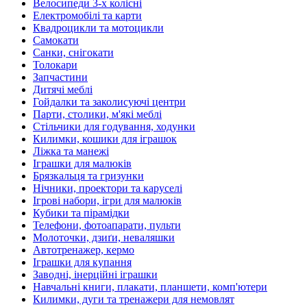
Велосипеди 3-х колісні
Електромобілі та карти
Квадроцикли та мотоцикли
Самокати
Санки, снігокати
Толокари
Запчастини
Дитячі меблі
Гойдалки та заколисуючі центри
Парти, столики, м'які меблі
Стільчики для годування, ходунки
Килимки, кошики для іграшок
Ліжка та манежі
Іграшки для малюків
Брязкальця та гризунки
Нічники, проектори та каруселі
Ігрові набори, ігри для малюків
Кубики та пірамідки
Телефони, фотоапарати, пульти
Молоточки, дзиґи, неваляшки
Автотренажер, кермо
Іграшки для купання
Заводні, інерційні іграшки
Навчальні книги, плакати, планшети, комп'ютери
Килимки, дуги та тренажери для немовлят