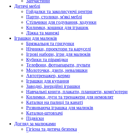
Запчастини
Дитячі меблі
Гойдалки та заколисуючі центри
Парти, столики, м'які меблі
Стільчики для годування, ходунки
Килимки, кошики для іграшок
Ліжка та манежі
Іграшки для малюків
Брязкальця та гризунки
Нічники, проектори та каруселі
Ігрові набори, ігри для малюків
Кубики та пірамідки
Телефони, фотоапарати, пульти
Молоточки, дзиґи, неваляшки
Автотренажер, кермо
Іграшки для купання
Заводні, інерційні іграшки
Навчальні книги, плакати, планшети, комп'ютери
Килимки, дуги та тренажери для немовлят
Каталки на палиці та канаті
Розвиваюча іграшка для малюків
Каталки-штовхачі
Підвіски
Догляд за малюками
Гігієна та дитяча безпека