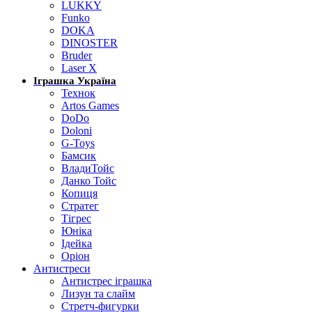
LUKKY
Funko
DOKA
DINOSTER
Bruder
Laser X
Іграшка Україна
Технок
Artos Games
DoDo
Doloni
G-Toys
Бамсик
ВладиТойс
Данко Тойс
Копиця
Стратег
Тігрес
Юніка
Ідейка
Оріон
Антистреси
Антистрес іграшка
Лизун та слайм
Стретч-фигурки