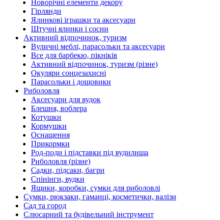
Новорічні елементи декору
Гірлянди
Ялинкові іграшки та аксесуари
Штучні ялинки і сосни
Активний відпочинок, туризм
Вуличні меблі, парасольки та аксесуари
Все для барбекю, пікніків
Активний відпочинок, туризм (різне)
Окуляри сонцезахисні
Парасольки і дощовики
Риболовля
Аксесуари для вудок
Блешня, воблера
Котушки
Кормушки
Оснащення
Прикормки
Род-поди і підставки під вудилища
Риболовля (різне)
Садки, підсаки, багри
Спінінги, вудки
Ящики, коробки, сумки для риболовлі
Сумки, рюкзаки, гаманці, косметички, валізи
Сад та город
Слюсарний та будівельний інструмент