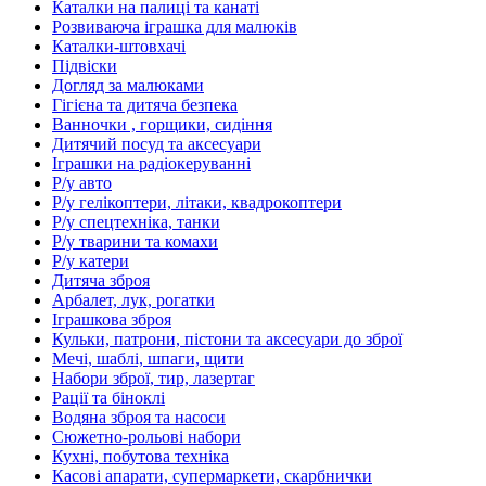
Каталки на палиці та канаті
Розвиваюча іграшка для малюків
Каталки-штовхачі
Підвіски
Догляд за малюками
Гігієна та дитяча безпека
Ванночки , горщики, сидіння
Дитячий посуд та аксесуари
Іграшки на радіокеруванні
Р/у авто
Р/у гелікоптери, літаки, квадрокоптери
Р/у спецтехніка, танки
Р/у тварини та комахи
Р/у катери
Дитяча зброя
Арбалет, лук, рогатки
Іграшкова зброя
Кульки, патрони, пістони та аксесуари до зброї
Мечі, шаблі, шпаги, щити
Набори зброї, тир, лазертаг
Рації та біноклі
Водяна зброя та насоси
Сюжетно-рольові набори
Кухні, побутова техніка
Касові апарати, супермаркети, скарбнички