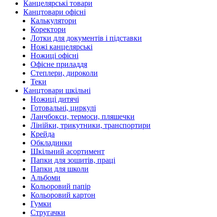
Канцелярські товари
Канцтовари офісні
Калькулятори
Коректори
Лотки для документів і підставки
Ножі канцелярські
Ножиці офісні
Офісне приладдя
Степлери, дироколи
Теки
Канцтовари шкільні
Ножиці дитячі
Готовальні, циркулі
Ланчбокси, термоси, пляшечки
Лінійки, трикутники, транспортири
Крейда
Обкладинки
Шкільний асортимент
Папки для зошитів, праці
Папки для школи
Альбоми
Кольоровий папір
Кольоровий картон
Гумки
Стругачки