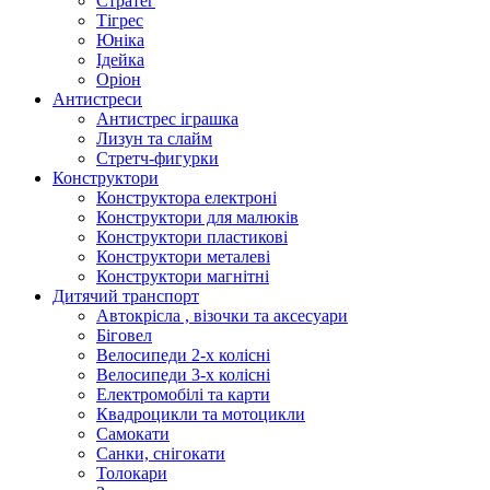
Стратег
Тігрес
Юніка
Ідейка
Оріон
Антистреси
Антистрес іграшка
Лизун та слайм
Стретч-фигурки
Конструктори
Конструктора електроні
Конструктори для малюків
Конструктори пластикові
Конструктори металеві
Конструктори магнітні
Дитячий транспорт
Автокрісла , візочки та аксесуари
Біговел
Велосипеди 2-х колісні
Велосипеди 3-х колісні
Електромобілі та карти
Квадроцикли та мотоцикли
Самокати
Санки, снігокати
Толокари