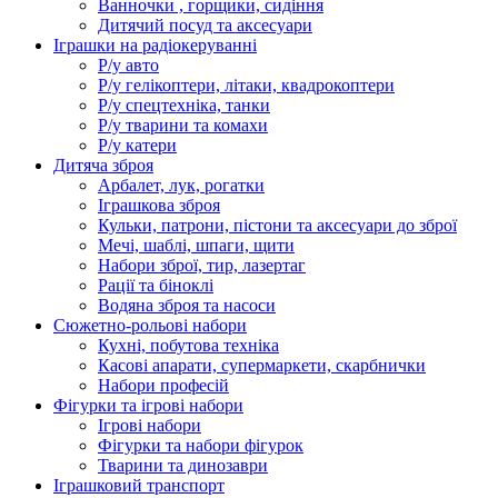
Ванночки , горщики, сидіння
Дитячий посуд та аксесуари
Іграшки на радіокеруванні
Р/у авто
Р/у гелікоптери, літаки, квадрокоптери
Р/у спецтехніка, танки
Р/у тварини та комахи
Р/у катери
Дитяча зброя
Арбалет, лук, рогатки
Іграшкова зброя
Кульки, патрони, пістони та аксесуари до зброї
Мечі, шаблі, шпаги, щити
Набори зброї, тир, лазертаг
Рації та біноклі
Водяна зброя та насоси
Сюжетно-рольові набори
Кухні, побутова техніка
Касові апарати, супермаркети, скарбнички
Набори професій
Фігурки та ігрові набори
Ігрові набори
Фігурки та набори фігурок
Тварини та динозаври
Іграшковий транспорт