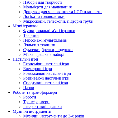
Набори для творчості
Мольберти для малювання
Дощечки для малювання та LCD планшети
Логіка та головоломки
Мікроскопи, телескопи, підзорні труби
М'які іграшки
Функціональні м'які іграшки
Тварини
Персонажі мультфільмів
Ляльки з тканини
Сумочки ,брелки, подушки
М'яка іграшка в наборі
Настільні ігри
Економічні настільні ігри
Електронні ігри
Розважальні настільні ігри
Розвиваючі настільні ігри
Спортивні настільні ігри
Пазли
Роботи та трансформери
Роботи
Трансформери
Інтерактивні іграшки
Музичні інструменти
Музичні інструменти до 3-х років