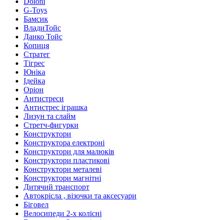
Doloni
G-Toys
Бамсик
ВладиТойс
Данко Тойс
Копиця
Стратег
Тігрес
Юніка
Ідейка
Оріон
Антистреси
Антистрес іграшка
Лизун та слайм
Стретч-фигурки
Конструктори
Конструктора електроні
Конструктори для малюків
Конструктори пластикові
Конструктори металеві
Конструктори магнітні
Дитячий транспорт
Автокрісла , візочки та аксесуари
Біговел
Велосипеди 2-х колісні