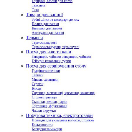
Горщики, вазони для квітів
Текстиль
Тази
Товари для ванної
Зубні щітки та аксесуари до них
Полиці для ванної
Килимки для ванної
Аксесуари для ванної
Термоси
Термоси харчові
Термоси стандартні, термокухлі
Посуд для чаю та кави
Заварники, чайники-заварники, чайники
Гейзерні кавоварки, турки
Посуд для сервірування столу
Графіни та глечики
Тарілки
Миски, салатники
Сервізи
Блюда
Соусниці, менажниці, креманки, кокотниці
Столові прилади
Склянки, келихи, чарки
Тортівниці, фруктівниці
Чашки і кружки
Побутова техніка, електротовари
Прилади для укладання волосся, стрижка
Електроплити
Блендери та міксери