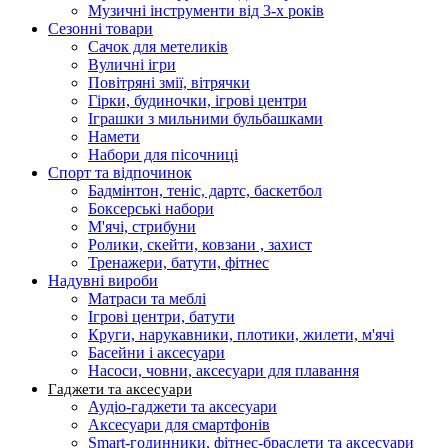
Музичні інструменти від 3-х років
Сезонні товари
Сачок для метеликів
Вуличні ігри
Повітряні змії, вітрячки
Гірки, будиночки, ігрові центри
Іграшки з мильними бульбашками
Намети
Набори для пісочниці
Спорт та відпочинок
Бадмінтон, теніс, дартс, баскетбол
Боксерські набори
М'ячі, стрибуни
Ролики, скейти, ковзани , захист
Тренажери, батути, фітнес
Надувні вироби
Матраси та меблі
Ігрові центри, батути
Круги, нарукавники, плотики, жилети, м'ячі
Басейни і аксесуари
Насоси, човни, аксесуари для плавання
Гаджети та аксесуари
Аудіо-гаджети та аксесуари
Аксесуари для смартфонів
Smart-годинники, фітнес-браслети та аксесуари