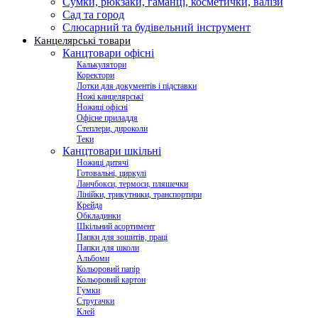
Сумки, рюкзаки, гаманці, косметички, валізи
Сад та город
Слюсарний та будівельний інструмент
Канцелярські товари
Канцтовари офісні
Калькулятори
Коректори
Лотки для документів і підставки
Ножі канцелярські
Ножиці офісні
Офісне приладдя
Степлери, дироколи
Теки
Канцтовари шкільні
Ножиці дитячі
Готовальні, циркулі
Ланчбокси, термоси, пляшечки
Лінійки, трикутники, транспортири
Крейда
Обкладинки
Шкільний асортимент
Папки для зошитів, праці
Папки для школи
Альбоми
Кольоровий папір
Кольоровий картон
Гумки
Стругачки
Клей