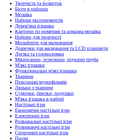
Творчість та розвиток
Бісер в наборах
Мозаїка
Набори експерементів
Дерев'яна іграшка
Картини по номерам та алмазна мозаїка
Набори для творчості
Мольберти для малювання
Дощечки для малювання та LCD планшети
Логіка та головоломки
Мікроскопи, телескопи, підзорні труби
М'які іграшки
Функціональні м'які іграшки
Тварини
Персонажі мультфільмів
Ляльки з тканини
Сумочки ,брелки, подушки
М'яка іграшка в наборі
Настільні ігри
Економічні настільні ігри
Електронні ігри
Розважальні настільні ігри
Розвиваючі настільні ігри
Спортивні настільні ігри
Пазли