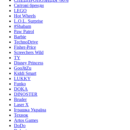
СПЕЦПРОПОЗИЦІЯ -90%
Світові бренди
LEGO
Hot Wheels
L.O.L. Surprise
#Sbabam
Paw Patrol
Barbie
TechnoDrive
Fisher-Price
Screechers Wild
TY
Disney Princess
GooJitZu
Kiddi Smart
LUKKY
Funko
DOKA
DINOSTER
Bruder
Laser X
Іграшка Україна
Технок
Artos Games
DoDo