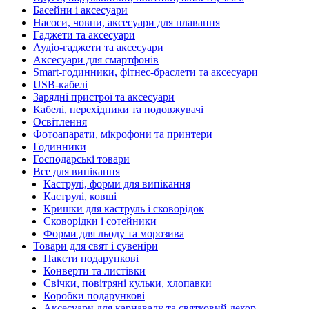
Басейни і аксесуари
Насоси, човни, аксесуари для плавання
Гаджети та аксесуари
Аудіо-гаджети та аксесуари
Аксесуари для смартфонів
Smart-годинники, фітнес-браслети та аксесуари
USB-кабелі
Зарядні пристрої та аксесуари
Кабелі, перехідники та подовжувачі
Освітлення
Фотоапарати, мікрофони та принтери
Годинники
Господарські товари
Все для випікання
Каструлі, форми для випікання
Каструлі, ковші
Кришки для каструль і сковорідок
Сковорідки і сотейники
Форми для льоду та морозива
Товари для свят і сувеніри
Пакети подарункові
Конверти та листівки
Свічки, повітряні кульки, хлопавки
Коробки подарункові
Аксесуари для карнавалу та святковий декор