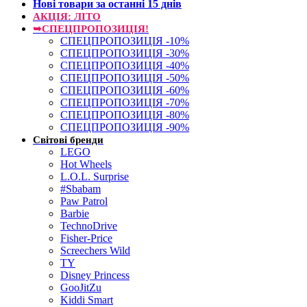
Нові товари за останнi 15 днiв
АКЦІЯ: ЛІТО
➥СПЕЦПРОПОЗИЦІЯ!
СПЕЦПРОПОЗИЦІЯ -10%
СПЕЦПРОПОЗИЦІЯ -30%
СПЕЦПРОПОЗИЦІЯ -40%
СПЕЦПРОПОЗИЦІЯ -50%
СПЕЦПРОПОЗИЦІЯ -60%
СПЕЦПРОПОЗИЦІЯ -70%
СПЕЦПРОПОЗИЦІЯ -80%
СПЕЦПРОПОЗИЦІЯ -90%
Світові бренди
LEGO
Hot Wheels
L.O.L. Surprise
#Sbabam
Paw Patrol
Barbie
TechnoDrive
Fisher-Price
Screechers Wild
TY
Disney Princess
GooJitZu
Kiddi Smart