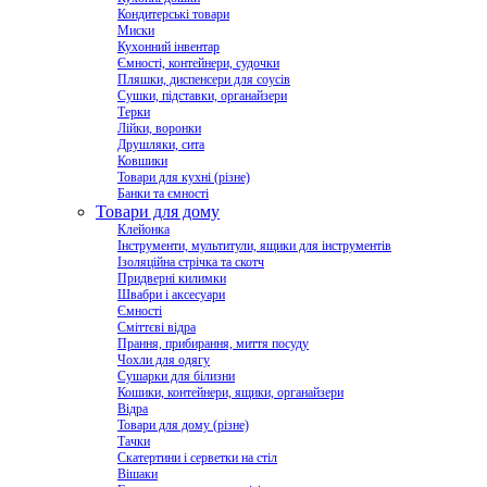
Кондитерські товари
Миски
Кухонний інвентар
Ємності, контейнери, судочки
Пляшки, диспенсери для соусів
Сушки, підставки, органайзери
Терки
Лійки, воронки
Друшляки, сита
Ковшики
Товари для кухні (різне)
Банки та ємності
Товари для дому
Клейонка
Інструменти, мультитули, ящики для інструментів
Ізоляційна стрічка та скотч
Придверні килимки
Швабри і аксесуари
Ємності
Сміттєві відра
Прання, прибирання, миття посуду
Чохли для одягу
Сушарки для білизни
Кошики, контейнери, ящики, органайзери
Відра
Товари для дому (різне)
Тачки
Скатертини і серветки на стіл
Вішаки