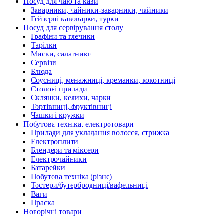
Посуд для чаю та кави
Заварники, чайники-заварники, чайники
Гейзерні кавоварки, турки
Посуд для сервірування столу
Графіни та глечики
Тарілки
Миски, салатники
Сервізи
Блюда
Соусниці, менажниці, креманки, кокотниці
Столові прилади
Склянки, келихи, чарки
Тортівниці, фруктівниці
Чашки і кружки
Побутова техніка, електротовари
Прилади для укладання волосся, стрижка
Електроплити
Блендери та міксери
Електрочайники
Батарейки
Побутова техніка (різне)
Тостери/бутербродниці/вафельниці
Ваги
Праска
Новорічні товари