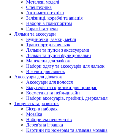
Металеві моделі
Спецтехніка
Авто-мото техніка
Залізниці, кораблі та авіація
Набори з транспортом
Гаражі та треки
Ляльки та аксесуари
Будиночки, замки, меблі
Транспорт для ляльок
Ляльки та пупси з аксесуарами
Ляльки та пупси функціональні
Манекени для зачісок
Набори одягу та аксесуарів для ляльок
Візочки для ляльок
Аксесуари для дівчаток
Аксесуари для волосся
Біжутерія та скриньки для прикрас
Косметика та нейл-дизайн
Набори аксесуарів, гребінці, дзеркальця
Творчість та розвиток
Бісер в наборах
Мозаїка
Набори експерементів
Дерев'яна іграшка
Картини по номерам та алмазна мозаїка