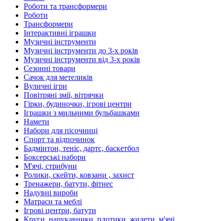
Роботи та трансформери
Роботи
Трансформери
Інтерактивні іграшки
Музичні інструменти
Музичні інструменти до 3-х років
Музичні інструменти від 3-х років
Сезонні товари
Сачок для метеликів
Вуличні ігри
Повітряні змії, вітрячки
Гірки, будиночки, ігрові центри
Іграшки з мильними бульбашками
Намети
Набори для пісочниці
Спорт та відпочинок
Бадмінтон, теніс, дартс, баскетбол
Боксерські набори
М'ячі, стрибуни
Ролики, скейти, ковзани , захист
Тренажери, батути, фітнес
Надувні вироби
Матраси та меблі
Ігрові центри, батути
Круги, нарукавники, плотики, жилети, м'ячі