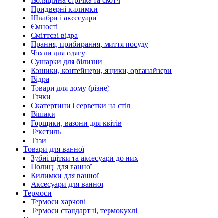
Ізоляційна стрічка та скотч
Придверні килимки
Швабри і аксесуари
Ємності
Сміттєві відра
Прання, прибирання, миття посуду
Чохли для одягу
Сушарки для білизни
Кошики, контейнери, ящики, органайзери
Відра
Товари для дому (різне)
Тачки
Скатертини і серветки на стіл
Вішаки
Горщики, вазони для квітів
Текстиль
Тази
Товари для ванної
Зубні щітки та аксесуари до них
Полиці для ванної
Килимки для ванної
Аксесуари для ванної
Термоси
Термоси харчові
Термоси стандартні, термокухлі