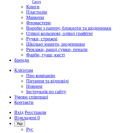
Скотч
Книги
Пластилін
Маркери
Фломастери
Вироби з паперу, блокноти та щоденники
Олівці кольорові, олівці графітні
Ручки, стрижні
Шкільні зошити, щоденники
Рюкзаки, ранці сумки, пенали
Фарби, гуаш, кисті
Бренди
Клієнтам
Про компанію
Питання та відповіді
Новини
Інструкція по сайту
Умови співпраці
Контакти
Вхід
Реєстрація
Відкладені
0
Укр
Рус