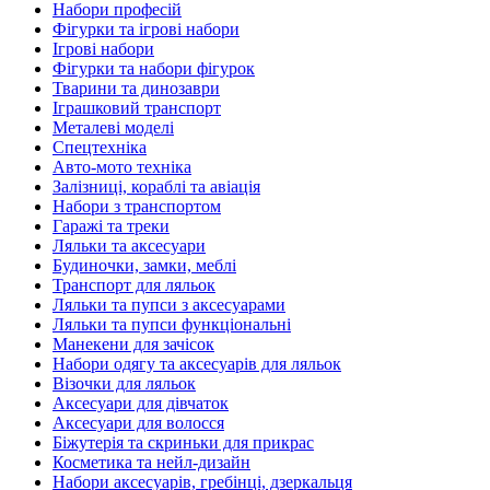
Набори професій
Фігурки та ігрові набори
Ігрові набори
Фігурки та набори фігурок
Тварини та динозаври
Іграшковий транспорт
Металеві моделі
Спецтехніка
Авто-мото техніка
Залізниці, кораблі та авіація
Набори з транспортом
Гаражі та треки
Ляльки та аксесуари
Будиночки, замки, меблі
Транспорт для ляльок
Ляльки та пупси з аксесуарами
Ляльки та пупси функціональні
Манекени для зачісок
Набори одягу та аксесуарів для ляльок
Візочки для ляльок
Аксесуари для дівчаток
Аксесуари для волосся
Біжутерія та скриньки для прикрас
Косметика та нейл-дизайн
Набори аксесуарів, гребінці, дзеркальця