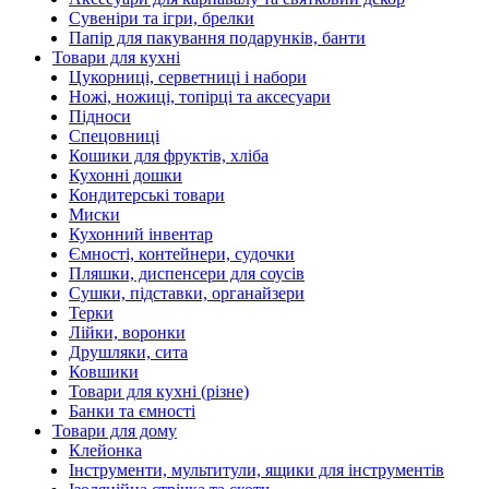
Сувеніри та ігри, брелки
Папір для пакування подарунків, банти
Товари для кухні
Цукорниці, серветниці і набори
Ножі, ножиці, топірці та аксесуари
Підноси
Спецовниці
Кошики для фруктів, хліба
Кухонні дошки
Кондитерські товари
Миски
Кухонний інвентар
Ємності, контейнери, судочки
Пляшки, диспенсери для соусів
Сушки, підставки, органайзери
Терки
Лійки, воронки
Друшляки, сита
Ковшики
Товари для кухні (різне)
Банки та ємності
Товари для дому
Клейонка
Інструменти, мультитули, ящики для інструментів