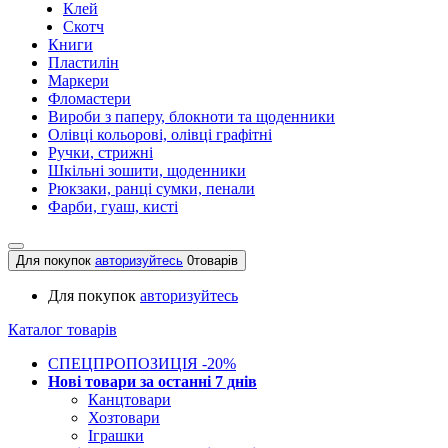
Клей
Скотч
Книги
Пластилін
Маркери
Фломастери
Вироби з паперу, блокноти та щоденники
Олівці кольорові, олівці графітні
Ручки, стрижні
Шкільні зошити, щоденники
Рюкзаки, ранці сумки, пенали
Фарби, гуаш, кисті
Для покупок
авторизуйтесь
0
товарів
Для покупок
авторизуйтесь
Каталог товарів
СПЕЦПРОПОЗИЦІЯ -20%
Нові товари за останнi 7 днiв
Канцтовари
Хозтовари
Іграшки