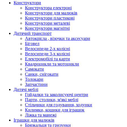
Конструктори
Конструктора електроні
Конструктори для малюків
Конструктори пластикові
Конструктори металеві
Конструктори магнітні
Дитячий транспорт
Автокрісла , візочки та аксесуари
Біговел
Велосипеди 2-х колісні
Велосипеди 3-х колісні
Електромобілі та карти
Квадроцикли та мотоцикли
Самокати
Санки, снігокати
Толокари
Запчастини
Дитячі меблі
Гойдалки та заколисуючі центри
Парти, столики, м'які меблі
Стільчики для годування, ходунки
Килимки, кошики для іграшок
Ліжка та манежі
Іграшки для малюків
Брязкальця та гризунки