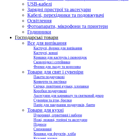
USB-кабелі
Зарядні пристрої та аксесуари
Кабелі, перехідники та подовжувачі
Освітлення
Фотоапарати, мікрофони та принтери
Годинники
Господарські товари
Все для випікання
Каструлі, форми для випікання
Каструлі, ковші
Кришки для каструль і сковорідок
Сковорідки і сотейники
Форми для льоду та морозива
Товари для свят і сувеніри
Пакети подарункові
Конверти та листівки
Свічки, повітряні кульки, хлопавки
Коробки подарункові
Аксесуари для карнавалу та святковий декор
Сувеніри та ігри, брелки
Папір для пакування подарунків, банти
Товари для кухні
Цукорниці, серветниці і набори
Ножі, ножиці, топірці та аксесуари
Підноси
Спецовниці
Кошики для фруктів, хліба
Кухонні дошки