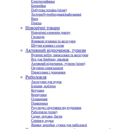
Електрочайники
Батарейки
Побутова техніка (різне)
Тостери/бутербродниці/вафельниці
Ваги
Праска
Новорічні товари
Новорічні елементи декору
Гірлянди
Ялинкові іграшки та аксесуари
Штучні ялинки і сосни
Активний відпочинок, туризм
Вуличні меблі, парасольки та аксесуари
Все для барбекю, пікніків
Активний відпочинок, туризм (різне)
Окуляри сонцезахисні
Парасольки і дощовики
Риболовля
Аксесуари для вудок
Блешня, воблера
Котушки
Кормушки
Оснащення
Прикормки
Род-поди і підставки під вудилища
Риболовля (різне)
Садки, підсаки, багри
Спінінги, вудки
Ящики, коробки, сумки для риболовлі