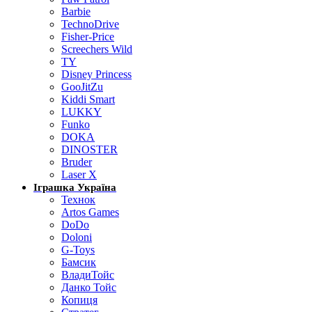
Barbie
TechnoDrive
Fisher-Price
Screechers Wild
TY
Disney Princess
GooJitZu
Kiddi Smart
LUKKY
Funko
DOKA
DINOSTER
Bruder
Laser X
Іграшка Україна
Технок
Artos Games
DoDo
Doloni
G-Toys
Бамсик
ВладиТойс
Данко Тойс
Копиця