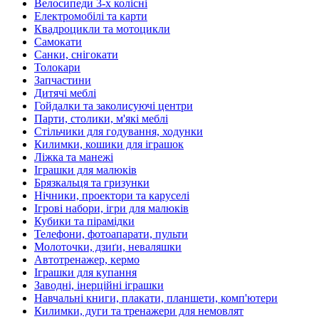
Велосипеди 3-х колісні
Електромобілі та карти
Квадроцикли та мотоцикли
Самокати
Санки, снігокати
Толокари
Запчастини
Дитячі меблі
Гойдалки та заколисуючі центри
Парти, столики, м'які меблі
Стільчики для годування, ходунки
Килимки, кошики для іграшок
Ліжка та манежі
Іграшки для малюків
Брязкальця та гризунки
Нічники, проектори та каруселі
Ігрові набори, ігри для малюків
Кубики та пірамідки
Телефони, фотоапарати, пульти
Молоточки, дзиґи, неваляшки
Автотренажер, кермо
Іграшки для купання
Заводні, інерційні іграшки
Навчальні книги, плакати, планшети, комп'ютери
Килимки, дуги та тренажери для немовлят