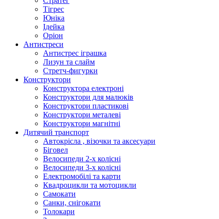
Стратег
Тігрес
Юніка
Ідейка
Оріон
Антистреси
Антистрес іграшка
Лизун та слайм
Стретч-фигурки
Конструктори
Конструктора електроні
Конструктори для малюків
Конструктори пластикові
Конструктори металеві
Конструктори магнітні
Дитячий транспорт
Автокрісла , візочки та аксесуари
Біговел
Велосипеди 2-х колісні
Велосипеди 3-х колісні
Електромобілі та карти
Квадроцикли та мотоцикли
Самокати
Санки, снігокати
Толокари