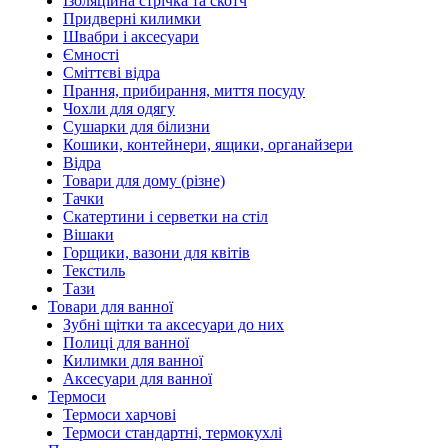
Ізоляційна стрічка та скотч
Придверні килимки
Швабри і аксесуари
Ємності
Сміттєві відра
Прання, прибирання, миття посуду
Чохли для одягу
Сушарки для білизни
Кошики, контейнери, ящики, органайзери
Відра
Товари для дому (різне)
Тачки
Скатертини і серветки на стіл
Вішаки
Горщики, вазони для квітів
Текстиль
Тази
Товари для ванної
Зубні щітки та аксесуари до них
Полиці для ванної
Килимки для ванної
Аксесуари для ванної
Термоси
Термоси харчові
Термоси стандартні, термокухлі