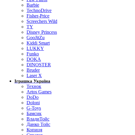
Barbie
TechnoDrive
Fisher-Price
Screechers Wild
TY
Disney Princess
GooJitZu
Kiddi Smart
LUKKY
Funko
DOKA
DINOSTER
Bruder
Laser X
Іграшка Україна
Технок
Artos Games
DoDo
Doloni
G-Toys
Бамсик
ВладиТойс
Данко Тойс
Копиця