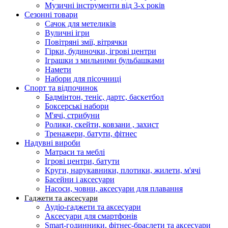
Музичні інструменти від 3-х років
Сезонні товари
Сачок для метеликів
Вуличні ігри
Повітряні змії, вітрячки
Гірки, будиночки, ігрові центри
Іграшки з мильними бульбашками
Намети
Набори для пісочниці
Спорт та відпочинок
Бадмінтон, теніс, дартс, баскетбол
Боксерські набори
М'ячі, стрибуни
Ролики, скейти, ковзани , захист
Тренажери, батути, фітнес
Надувні вироби
Матраси та меблі
Ігрові центри, батути
Круги, нарукавники, плотики, жилети, м'ячі
Басейни і аксесуари
Насоси, човни, аксесуари для плавання
Гаджети та аксесуари
Аудіо-гаджети та аксесуари
Аксесуари для смартфонів
Smart-годинники, фітнес-браслети та аксесуари