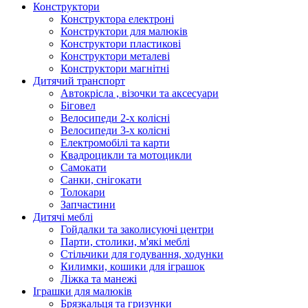
Конструктори
Конструктора електроні
Конструктори для малюків
Конструктори пластикові
Конструктори металеві
Конструктори магнітні
Дитячий транспорт
Автокрісла , візочки та аксесуари
Біговел
Велосипеди 2-х колісні
Велосипеди 3-х колісні
Електромобілі та карти
Квадроцикли та мотоцикли
Самокати
Санки, снігокати
Толокари
Запчастини
Дитячі меблі
Гойдалки та заколисуючі центри
Парти, столики, м'які меблі
Стільчики для годування, ходунки
Килимки, кошики для іграшок
Ліжка та манежі
Іграшки для малюків
Брязкальця та гризунки