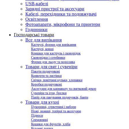
USB-кабелі
Зарядні пристрої та аксесуари
Кабелі, перехідники та подовжувачі
Освітлення
Фотоапарати, мікрофони та принтери
Годинники
Господарські товари
Все для випікання
Каструлі, форми для випікання
Каструлі, ковші
Кришки для каструль і сковорідок
Сковорідки і сотейники
Форми для льоду та морозива
Товари для свят і сувеніри
Пакети подарункові
Конверти та листівки
Свічки, повітряні кульки, хлопавки
Коробки подарункові
Аксесуари для карнавалу та святковий декор
Сувеніри та ігри, брелки
Папір для пакування подарунків, банти
Товари для кухні
Цукорниці, серветниці і набори
Ножі, ножиці, топірці та аксесуари
Підноси
Спецовниці
Кошики для фруктів, хліба
Кухонні дошки