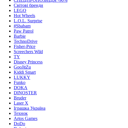
СПЕЦПРОПОЗИЦІЯ -90%
Світові бренди
LEGO
Hot Wheels
L.O.L. Surprise
#Sbabam
Paw Patrol
Barbie
TechnoDrive
Fisher-Price
Screechers Wild
TY
Disney Princess
GooJitZu
Kiddi Smart
LUKKY
Funko
DOKA
DINOSTER
Bruder
Laser X
Іграшка Україна
Технок
Artos Games
DoDo