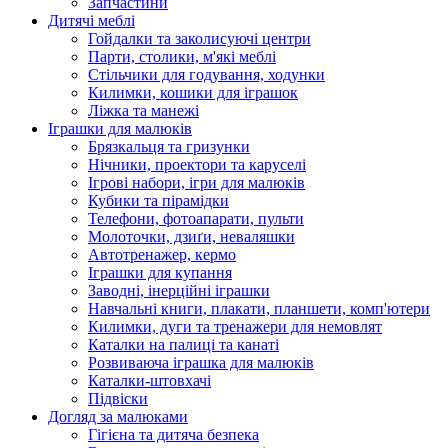
Запчастини
Дитячі меблі
Гойдалки та заколисуючі центри
Парти, столики, м'які меблі
Стільчики для годування, ходунки
Килимки, кошики для іграшок
Ліжка та манежі
Іграшки для малюків
Брязкальця та гризунки
Нічники, проектори та каруселі
Ігрові набори, ігри для малюків
Кубики та пірамідки
Телефони, фотоапарати, пульти
Молоточки, дзиґи, неваляшки
Автотренажер, кермо
Іграшки для купання
Заводні, інерційні іграшки
Навчальні книги, плакати, планшети, комп'ютери
Килимки, дуги та тренажери для немовлят
Каталки на палиці та канаті
Розвиваюча іграшка для малюків
Каталки-штовхачі
Підвіски
Догляд за малюками
Гігієна та дитяча безпека