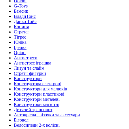
Doloni
G-Toys
Бамсик
ВладиТойс
Данко Тойс
Копиця
Стратег
Тігрес
Юніка
Ідейка
Оріон
Антистреси
Антистрес іграшка
Лизун та слайм
Стретч-фигурки
Конструктори
Конструктора електроні
Конструктори для малюків
Конструктори пластикові
Конструктори металеві
Конструктори магнітні
Дитячий транспорт
Автокрісла , візочки та аксесуари
Біговел
Велосипеди 2-х колісні