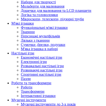
Набори для творчості
Мольберти для малювання
Дощечки для малювання та LCD планшети
Логіка та головоломки
Мікроскопи, телескопи, підзорні труби
М'які іграшки
Функціональні м'які іграшки
Тварини
Персонажі мультфільмів
Ляльки з тканини
Сумочки ,брелки, подушки
М'яка іграшка в наборі
Настільні ігри
Економічні настільні ігри
Електронні ігри
Розважальні настільні ігри
Розвиваючі настільні ігри
Спортивні настільні ігри
Пазли
Роботи та трансформери
Роботи
Трансформери
Інтерактивні іграшки
Музичні інструменти
Музичні інструменти до 3-х років