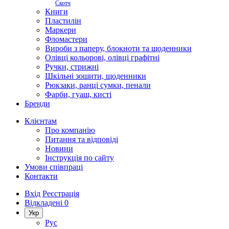
Скотч
Книги
Пластилін
Маркери
Фломастери
Вироби з паперу, блокноти та щоденники
Олівці кольорові, олівці графітні
Ручки, стрижні
Шкільні зошити, щоденники
Рюкзаки, ранці сумки, пенали
Фарби, гуаш, кисті
Бренди
Клієнтам
Про компанію
Питання та відповіді
Новини
Інструкція по сайту
Умови співпраці
Контакти
Вхід
Реєстрація
Відкладені
0
Укр
Рус