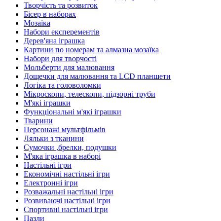
Творчість та розвиток
Бісер в наборах
Мозаїка
Набори експерементів
Дерев'яна іграшка
Картини по номерам та алмазна мозаїка
Набори для творчості
Мольберти для малювання
Дощечки для малювання та LCD планшети
Логіка та головоломки
Мікроскопи, телескопи, підзорні труби
М'які іграшки
Функціональні м'які іграшки
Тварини
Персонажі мультфільмів
Ляльки з тканини
Сумочки ,брелки, подушки
М'яка іграшка в наборі
Настільні ігри
Економічні настільні ігри
Електронні ігри
Розважальні настільні ігри
Розвиваючі настільні ігри
Спортивні настільні ігри
Пазли