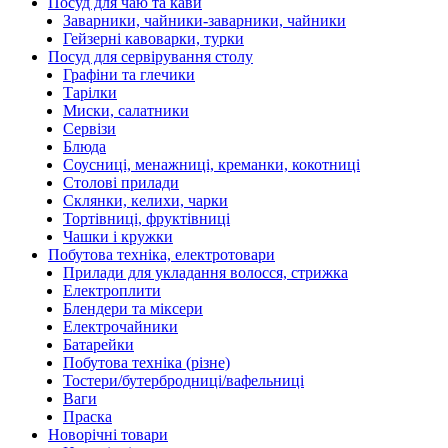
Посуд для чаю та кави
Заварники, чайники-заварники, чайники
Гейзерні кавоварки, турки
Посуд для сервірування столу
Графіни та глечики
Тарілки
Миски, салатники
Сервізи
Блюда
Соусниці, менажниці, креманки, кокотниці
Столові прилади
Склянки, келихи, чарки
Тортівниці, фруктівниці
Чашки і кружки
Побутова техніка, електротовари
Прилади для укладання волосся, стрижка
Електроплити
Блендери та міксери
Електрочайники
Батарейки
Побутова техніка (різне)
Тостери/бутербродниці/вафельниці
Ваги
Праска
Новорічні товари