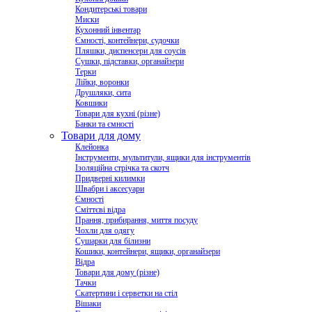
Кондитерські товари
Миски
Кухонний інвентар
Ємності, контейнери, судочки
Пляшки, диспенсери для соусів
Сушки, підставки, органайзери
Терки
Лійки, воронки
Друшляки, сита
Ковшики
Товари для кухні (різне)
Банки та ємності
Товари для дому
Клейонка
Інструменти, мультитули, ящики для інструментів
Ізоляційна стрічка та скотч
Придверні килимки
Швабри і аксесуари
Ємності
Сміттєві відра
Прання, прибирання, миття посуду
Чохли для одягу
Сушарки для білизни
Кошики, контейнери, ящики, органайзери
Відра
Товари для дому (різне)
Тачки
Скатертини і серветки на стіл
Вішаки