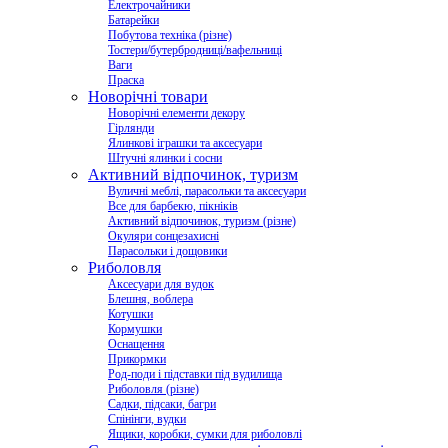
Електрочайники
Батарейки
Побутова техніка (різне)
Тостери/бутербродниці/вафельниці
Ваги
Праска
Новорічні товари
Новорічні елементи декору
Гірлянди
Ялинкові іграшки та аксесуари
Штучні ялинки і сосни
Активний відпочинок, туризм
Вуличні меблі, парасольки та аксесуари
Все для барбекю, пікніків
Активний відпочинок, туризм (різне)
Окуляри сонцезахисні
Парасольки і дощовики
Риболовля
Аксесуари для вудок
Блешня, воблера
Котушки
Кормушки
Оснащення
Прикормки
Род-поди і підставки під вудилища
Риболовля (різне)
Садки, підсаки, багри
Спінінги, вудки
Ящики, коробки, сумки для риболовлі