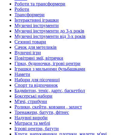
Роботи та трансформери
Роботи
Трансформери
Інтерактивні іграшки
Музичні інструменти
Музичні інструменти до 3-х років
Музичні інструменти від 3-х років
Сезонні товари
Сачок для метеликів
Вуличні ігри
Повітряні змії, вітрячки
Гірки, будиночки, ігрові центри
Іграшки з мильними бульбашками
Намети
Набори для пісочниці
Спорт та відпочинок
Бадмінтон, теніс, дартс, баскетбол
Боксерські набори
М'ячі, стрибуни
Ролики, скейти, ковзани , захист
Тренажери, батути, фітнес
Надувні вироби
Матраси та меблі
Ігрові центри, батути
Круги, нарукавники, плотики, жилети, м'ячі