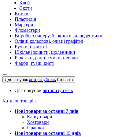
Клей
Скотч
Книги
Пластилін
Маркери
Фломастери
Вироби з паперу, блокноти та щоденники
Олівці кольорові, олівці графітні
Ручки, стрижні
Шкільні зошити, щоденники
Рюкзаки, ранці сумки, пенали
Фарби, гуаш, кисті
Для покупок
авторизуйтесь
0
товарів
Для покупок
авторизуйтесь
Каталог товарів
Нові товари за останнi 7 днiв
Канцтовари
Хозтовари
Іграшки
Нові товари за останнi 15 днiв