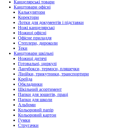
Канцелярські товари
Канцтовари офісні
Калькулятори
Коректори
Лотки для документів і підставки
Ножі канцелярські
Ножиці офісні
Офісне приладдя
Степлери, дироколи
Теки
Канцтовари шкільні
Ножиці дитячі
Готовальні, циркулі
Ланчбокси, термоси, пляшечки
Лінійки, трикутники, транспортири
Крейда
Обкладинки
Шкільний асортимент
Папки для зошитів, праці
Папки для школи
Альбоми
Кольоровий папір
Кольоровий картон
Гумки
Стругачки