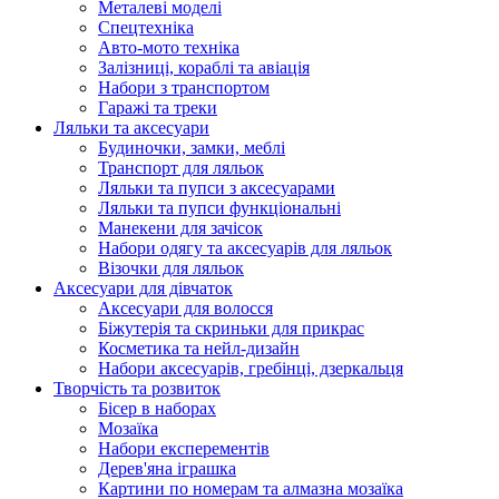
Металеві моделі
Спецтехніка
Авто-мото техніка
Залізниці, кораблі та авіація
Набори з транспортом
Гаражі та треки
Ляльки та аксесуари
Будиночки, замки, меблі
Транспорт для ляльок
Ляльки та пупси з аксесуарами
Ляльки та пупси функціональні
Манекени для зачісок
Набори одягу та аксесуарів для ляльок
Візочки для ляльок
Аксесуари для дівчаток
Аксесуари для волосся
Біжутерія та скриньки для прикрас
Косметика та нейл-дизайн
Набори аксесуарів, гребінці, дзеркальця
Творчість та розвиток
Бісер в наборах
Мозаїка
Набори експерементів
Дерев'яна іграшка
Картини по номерам та алмазна мозаїка