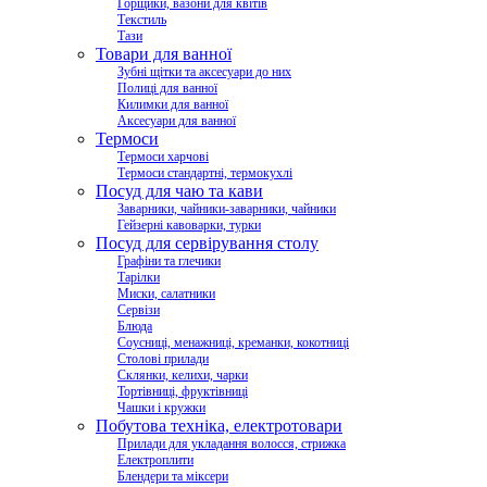
Горщики, вазони для квітів
Текстиль
Тази
Товари для ванної
Зубні щітки та аксесуари до них
Полиці для ванної
Килимки для ванної
Аксесуари для ванної
Термоси
Термоси харчові
Термоси стандартні, термокухлі
Посуд для чаю та кави
Заварники, чайники-заварники, чайники
Гейзерні кавоварки, турки
Посуд для сервірування столу
Графіни та глечики
Тарілки
Миски, салатники
Сервізи
Блюда
Соусниці, менажниці, креманки, кокотниці
Столові прилади
Склянки, келихи, чарки
Тортівниці, фруктівниці
Чашки і кружки
Побутова техніка, електротовари
Прилади для укладання волосся, стрижка
Електроплити
Блендери та міксери