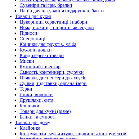
Сувеніри та ігри, брелки
Папір для пакування подарунків, банти
Товари для кухні
Цукорниці, серветниці і набори
Ножі, ножиці, топірці та аксесуари
Підноси
Спецовниці
Кошики для фруктів, хліба
Кухонні дошки
Кондитерські товари
Миски
Кухонний інвентар
Ємності, контейнери, судочки
Пляшки, диспенсери для соусів
Сушки, підставки, органайзери
Терки
Лійки, воронки
Друшляки, сита
Ковшики
Товари для кухні (різне)
Банки та ємності
Товари для дому
Клейонка
Інструменти, мультитули, ящики для інструментів