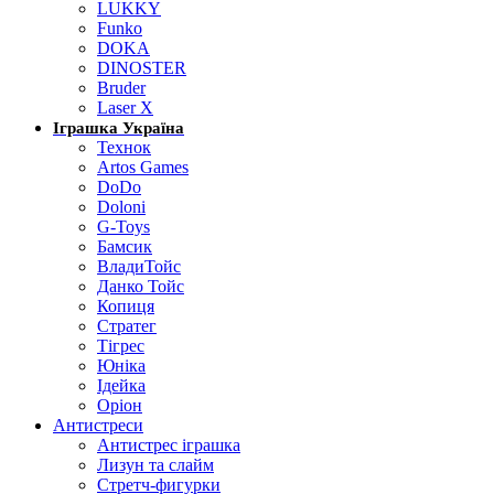
LUKKY
Funko
DOKA
DINOSTER
Bruder
Laser X
Іграшка Україна
Технок
Artos Games
DoDo
Doloni
G-Toys
Бамсик
ВладиТойс
Данко Тойс
Копиця
Стратег
Тігрес
Юніка
Ідейка
Оріон
Антистреси
Антистрес іграшка
Лизун та слайм
Стретч-фигурки