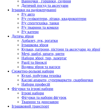
Ванночки , горщики, сидіння
Дитячий посуд та аксесуари
Іграшки на радіокеруванні
Р/у авто
Р/у гелікоптери, літаки, квадрокоптери
Р/у спецтехніка, танки
Р/у тварини та комахи
Р/у катери
Дитяча зброя
Арбалет, лук, рогатки
Іграшкова зброя
Кульки, патрони, пістони та аксесуари до зброї
Мечі, шаблі, шпаги, щити
Набори зброї, тир, лазертаг
Рації та біноклі
Водяна зброя та насоси
Сюжетно-рольові набори
Кухні, побутова техніка
Касові апарати, супермаркети, скарбнички
Набори професій
Фігурки та ігрові набори
Ігрові набори
Фігурки та набори фігурок
Тварини та динозаври
Іграшковий транспорт