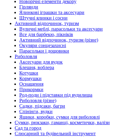
Новорічні елементи декору
Гірлянди
Ялинкові іграшки та аксесуари
Штучні ялинки і сосни
Активний відпочинок, туризм
Вуличні меблі, парасольки та аксесуари
Все для барбекю, пікніків
Активний відпочинок, туризм (різне)
Окуляри сонцезахисні
Парасольки і дощовики
Риболовля
Аксесуари для вудок
Блешня, воблера
Котушки
Кормушки
Оснащення
Прикормки
Род-поди і підставки під вудилища
Риболовля (різне)
Садки, підсаки, багри
Спінінги, вудки
Ящики, коробки, сумки для риболовлі
Сумки, рюкзаки, гаманці, косметички, валізи
Сад та город
Слюсарний та будівельний інструмент