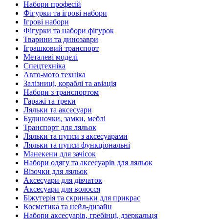
Набори професій
Фігурки та ігрові набори
Ігрові набори
Фігурки та набори фігурок
Тварини та динозаври
Іграшковий транспорт
Металеві моделі
Спецтехніка
Авто-мото техніка
Залізниці, кораблі та авіація
Набори з транспортом
Гаражі та треки
Ляльки та аксесуари
Будиночки, замки, меблі
Транспорт для ляльок
Ляльки та пупси з аксесуарами
Ляльки та пупси функціональні
Манекени для зачісок
Набори одягу та аксесуарів для ляльок
Візочки для ляльок
Аксесуари для дівчаток
Аксесуари для волосся
Біжутерія та скриньки для прикрас
Косметика та нейл-дизайн
Набори аксесуарів, гребінці, дзеркальця