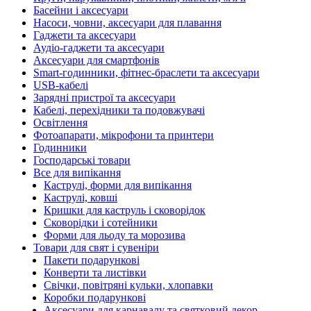
Басейни і аксесуари
Насоси, човни, аксесуари для плавання
Гаджети та аксесуари
Аудіо-гаджети та аксесуари
Аксесуари для смартфонів
Smart-годинники, фітнес-браслети та аксесуари
USB-кабелі
Зарядні пристрої та аксесуари
Кабелі, перехідники та подовжувачі
Освітлення
Фотоапарати, мікрофони та принтери
Годинники
Господарські товари
Все для випікання
Каструлі, форми для випікання
Каструлі, ковші
Кришки для каструль і сковорідок
Сковорідки і сотейники
Форми для льоду та морозива
Товари для свят і сувеніри
Пакети подарункові
Конверти та листівки
Свічки, повітряні кульки, хлопавки
Коробки подарункові
Аксесуари для карнавалу та святковий декор