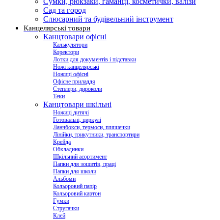
Сумки, рюкзаки, гаманці, косметички, валізи
Сад та город
Слюсарний та будівельний інструмент
Канцелярські товари
Канцтовари офісні
Калькулятори
Коректори
Лотки для документів і підставки
Ножі канцелярські
Ножиці офісні
Офісне приладдя
Степлери, дироколи
Теки
Канцтовари шкільні
Ножиці дитячі
Готовальні, циркулі
Ланчбокси, термоси, пляшечки
Лінійки, трикутники, транспортири
Крейда
Обкладинки
Шкільний асортимент
Папки для зошитів, праці
Папки для школи
Альбоми
Кольоровий папір
Кольоровий картон
Гумки
Стругачки
Клей