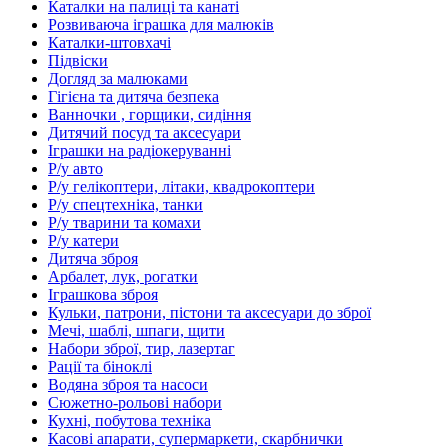
Каталки на палиці та канаті
Розвиваюча іграшка для малюків
Каталки-штовхачі
Підвіски
Догляд за малюками
Гігієна та дитяча безпека
Ванночки , горщики, сидіння
Дитячий посуд та аксесуари
Іграшки на радіокеруванні
Р/у авто
Р/у гелікоптери, літаки, квадрокоптери
Р/у спецтехніка, танки
Р/у тварини та комахи
Р/у катери
Дитяча зброя
Арбалет, лук, рогатки
Іграшкова зброя
Кульки, патрони, пістони та аксесуари до зброї
Мечі, шаблі, шпаги, щити
Набори зброї, тир, лазертаг
Рації та біноклі
Водяна зброя та насоси
Сюжетно-рольові набори
Кухні, побутова техніка
Касові апарати, супермаркети, скарбнички