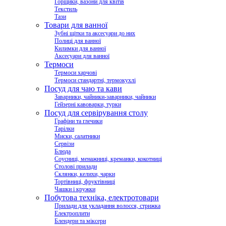
Горщики, вазони для квітів
Текстиль
Тази
Товари для ванної
Зубні щітки та аксесуари до них
Полиці для ванної
Килимки для ванної
Аксесуари для ванної
Термоси
Термоси харчові
Термоси стандартні, термокухлі
Посуд для чаю та кави
Заварники, чайники-заварники, чайники
Гейзерні кавоварки, турки
Посуд для сервірування столу
Графіни та глечики
Тарілки
Миски, салатники
Сервізи
Блюда
Соусниці, менажниці, креманки, кокотниці
Столові прилади
Склянки, келихи, чарки
Тортівниці, фруктівниці
Чашки і кружки
Побутова техніка, електротовари
Прилади для укладання волосся, стрижка
Електроплити
Блендери та міксери