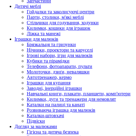
Запчастини
Дитячі меблі
Гойдалки та заколисуючі центри
Парти, столики, м'які меблі
Стільчики для годування, ходунки
Килимки, кошики для іграшок
Ліжка та манежі
Іграшки для малюків
Брязкальця та гризунки
Нічники, проектори та каруселі
Ігрові набори, ігри для малюків
Кубики та пірамідки
Телефони, фотоапарати, пульти
Молоточки, дзиґи, неваляшки
Автотренажер, кермо
Іграшки для купання
Заводні, інерційні іграшки
Навчальні книги, плакати, планшети, комп'ютери
Килимки, дуги та тренажери для немовлят
Каталки на палиці та канаті
Розвиваюча іграшка для малюків
Каталки-штовхачі
Підвіски
Догляд за малюками
Гігієна та дитяча безпека