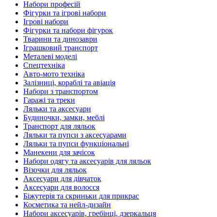
Набори професій
Фігурки та ігрові набори
Ігрові набори
Фігурки та набори фігурок
Тварини та динозаври
Іграшковий транспорт
Металеві моделі
Спецтехніка
Авто-мото техніка
Залізниці, кораблі та авіація
Набори з транспортом
Гаражі та треки
Ляльки та аксесуари
Будиночки, замки, меблі
Транспорт для ляльок
Ляльки та пупси з аксесуарами
Ляльки та пупси функціональні
Манекени для зачісок
Набори одягу та аксесуарів для ляльок
Візочки для ляльок
Аксесуари для дівчаток
Аксесуари для волосся
Біжутерія та скриньки для прикрас
Косметика та нейл-дизайн
Набори аксесуарів, гребінці, дзеркальця