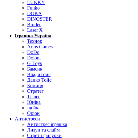
LUKKY
Funko
DOKA
DINOSTER
Bruder
Laser X
Іграшка Україна
Технок
Artos Games
DoDo
Doloni
G-Toys
Бамсик
ВладиТойс
Данко Тойс
Копиця
Стратег
Тігрес
Юніка
Ідейка
Оріон
Антистреси
Антистрес іграшка
Лизун та слайм
Стретч-фигурки