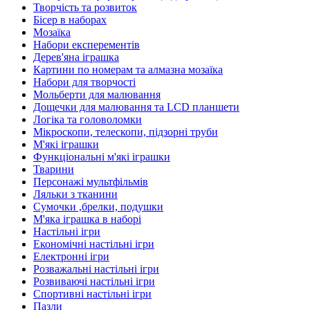
Творчість та розвиток
Бісер в наборах
Мозаїка
Набори експерементів
Дерев'яна іграшка
Картини по номерам та алмазна мозаїка
Набори для творчості
Мольберти для малювання
Дощечки для малювання та LCD планшети
Логіка та головоломки
Мікроскопи, телескопи, підзорні труби
М'які іграшки
Функціональні м'які іграшки
Тварини
Персонажі мультфільмів
Ляльки з тканини
Сумочки ,брелки, подушки
М'яка іграшка в наборі
Настільні ігри
Економічні настільні ігри
Електронні ігри
Розважальні настільні ігри
Розвиваючі настільні ігри
Спортивні настільні ігри
Пазли