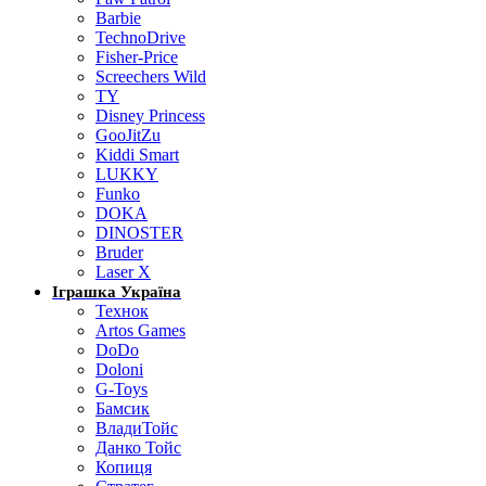
Barbie
TechnoDrive
Fisher-Price
Screechers Wild
TY
Disney Princess
GooJitZu
Kiddi Smart
LUKKY
Funko
DOKA
DINOSTER
Bruder
Laser X
Іграшка Україна
Технок
Artos Games
DoDo
Doloni
G-Toys
Бамсик
ВладиТойс
Данко Тойс
Копиця