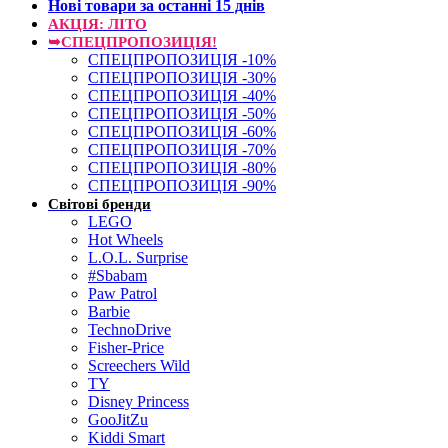
Нові товари за останнi 15 днiв
АКЦІЯ: ЛІТО
➥СПЕЦПРОПОЗИЦІЯ!
СПЕЦПРОПОЗИЦІЯ -10%
СПЕЦПРОПОЗИЦІЯ -30%
СПЕЦПРОПОЗИЦІЯ -40%
СПЕЦПРОПОЗИЦІЯ -50%
СПЕЦПРОПОЗИЦІЯ -60%
СПЕЦПРОПОЗИЦІЯ -70%
СПЕЦПРОПОЗИЦІЯ -80%
СПЕЦПРОПОЗИЦІЯ -90%
Світові бренди
LEGO
Hot Wheels
L.O.L. Surprise
#Sbabam
Paw Patrol
Barbie
TechnoDrive
Fisher-Price
Screechers Wild
TY
Disney Princess
GooJitZu
Kiddi Smart