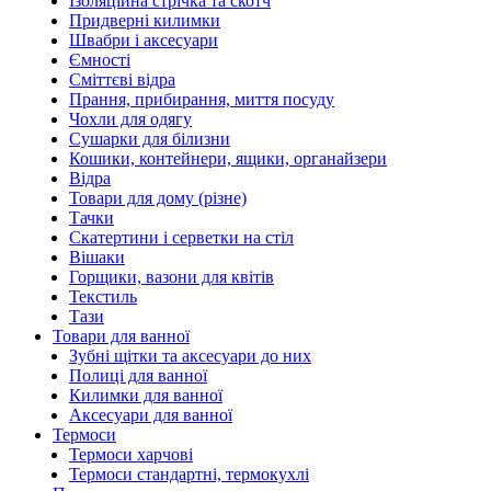
Ізоляційна стрічка та скотч
Придверні килимки
Швабри і аксесуари
Ємності
Сміттєві відра
Прання, прибирання, миття посуду
Чохли для одягу
Сушарки для білизни
Кошики, контейнери, ящики, органайзери
Відра
Товари для дому (різне)
Тачки
Скатертини і серветки на стіл
Вішаки
Горщики, вазони для квітів
Текстиль
Тази
Товари для ванної
Зубні щітки та аксесуари до них
Полиці для ванної
Килимки для ванної
Аксесуари для ванної
Термоси
Термоси харчові
Термоси стандартні, термокухлі