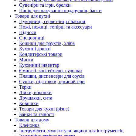
Сувеніри та ігри, брелки
Папір для пакування подарунків, банти
Товари для кухні
Цукорниці, серветниці і набори
Ножі, ножиці, топірці та аксесуари
Підноси
Спецовниці
Кошики для фруктів, хліба
Кухонні дошки
Кондитерські товари
Миски
Кухонний інвентар
Ємності, контейнери, судочки
Пляшки, диспенсери для соусів
Сушки, підставки, органайзери
Терки
Лійки, воронки
Друшляки, сита
Ковшики
Товари для кухні (різне)
Банки та ємності
Товари для дому
Клейонка
Інструменти, мультитули, ящики для інструментів