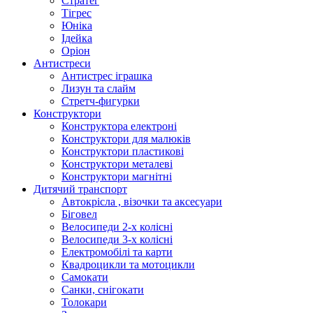
Стратег
Тігрес
Юніка
Ідейка
Оріон
Антистреси
Антистрес іграшка
Лизун та слайм
Стретч-фигурки
Конструктори
Конструктора електроні
Конструктори для малюків
Конструктори пластикові
Конструктори металеві
Конструктори магнітні
Дитячий транспорт
Автокрісла , візочки та аксесуари
Біговел
Велосипеди 2-х колісні
Велосипеди 3-х колісні
Електромобілі та карти
Квадроцикли та мотоцикли
Самокати
Санки, снігокати
Толокари