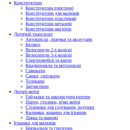
Конструктори
Конструктора електроні
Конструктори для малюків
Конструктори пластикові
Конструктори металеві
Конструктори магнітні
Дитячий транспорт
Автокрісла , візочки та аксесуари
Біговел
Велосипеди 2-х колісні
Велосипеди 3-х колісні
Електромобілі та карти
Квадроцикли та мотоцикли
Самокати
Санки, снігокати
Толокари
Запчастини
Дитячі меблі
Гойдалки та заколисуючі центри
Парти, столики, м'які меблі
Стільчики для годування, ходунки
Килимки, кошики для іграшок
Ліжка та манежі
Іграшки для малюків
Брязкальця та гризунки