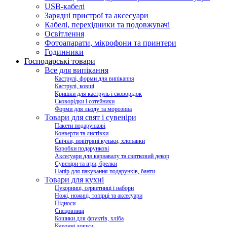
USB-кабелі
Зарядні пристрої та аксесуари
Кабелі, перехідники та подовжувачі
Освітлення
Фотоапарати, мікрофони та принтери
Годинники
Господарські товари
Все для випікання
Каструлі, форми для випікання
Каструлі, ковші
Кришки для каструль і сковорідок
Сковорідки і сотейники
Форми для льоду та морозива
Товари для свят і сувеніри
Пакети подарункові
Конверти та листівки
Свічки, повітряні кульки, хлопавки
Коробки подарункові
Аксесуари для карнавалу та святковий декор
Сувеніри та ігри, брелки
Папір для пакування подарунків, банти
Товари для кухні
Цукорниці, серветниці і набори
Ножі, ножиці, топірці та аксесуари
Підноси
Спецовниці
Кошики для фруктів, хліба
Кухонні дошки