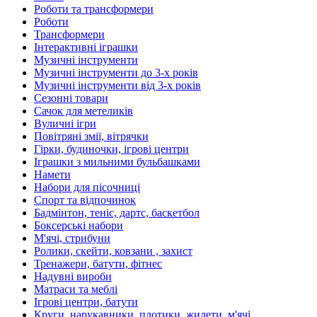
Роботи та трансформери
Роботи
Трансформери
Інтерактивні іграшки
Музичні інструменти
Музичні інструменти до 3-х років
Музичні інструменти від 3-х років
Сезонні товари
Сачок для метеликів
Вуличні ігри
Повітряні змії, вітрячки
Гірки, будиночки, ігрові центри
Іграшки з мильними бульбашками
Намети
Набори для пісочниці
Спорт та відпочинок
Бадмінтон, теніс, дартс, баскетбол
Боксерські набори
М'ячі, стрибуни
Ролики, скейти, ковзани , захист
Тренажери, батути, фітнес
Надувні вироби
Матраси та меблі
Ігрові центри, батути
Круги, нарукавники, плотики, жилети, м'ячі