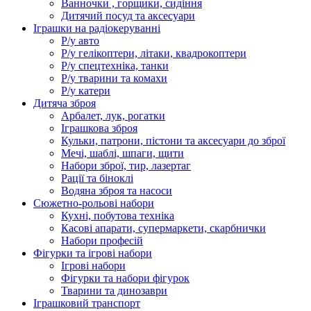
Ванночки , горщики, сидіння
Дитячий посуд та аксесуари
Іграшки на радіокеруванні
Р/у авто
Р/у гелікоптери, літаки, квадрокоптери
Р/у спецтехніка, танки
Р/у тварини та комахи
Р/у катери
Дитяча зброя
Арбалет, лук, рогатки
Іграшкова зброя
Кульки, патрони, пістони та аксесуари до зброї
Мечі, шаблі, шпаги, щити
Набори зброї, тир, лазертаг
Рації та біноклі
Водяна зброя та насоси
Сюжетно-рольові набори
Кухні, побутова техніка
Касові апарати, супермаркети, скарбнички
Набори професій
Фігурки та ігрові набори
Ігрові набори
Фігурки та набори фігурок
Тварини та динозаври
Іграшковий транспорт