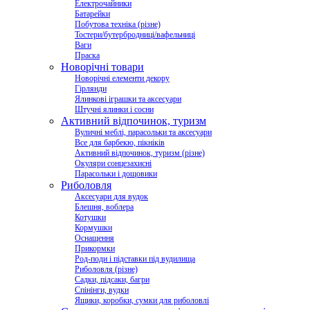
Електрочайники
Батарейки
Побутова техніка (різне)
Тостери/бутербродниці/вафельниці
Ваги
Праска
Новорічні товари
Новорічні елементи декору
Гірлянди
Ялинкові іграшки та аксесуари
Штучні ялинки і сосни
Активний відпочинок, туризм
Вуличні меблі, парасольки та аксесуари
Все для барбекю, пікніків
Активний відпочинок, туризм (різне)
Окуляри сонцезахисні
Парасольки і дощовики
Риболовля
Аксесуари для вудок
Блешня, воблера
Котушки
Кормушки
Оснащення
Прикормки
Род-поди і підставки під вудилища
Риболовля (різне)
Садки, підсаки, багри
Спінінги, вудки
Ящики, коробки, сумки для риболовлі