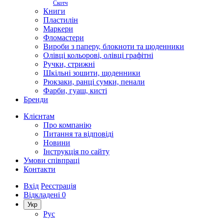
Скотч
Книги
Пластилін
Маркери
Фломастери
Вироби з паперу, блокноти та щоденники
Олівці кольорові, олівці графітні
Ручки, стрижні
Шкільні зошити, щоденники
Рюкзаки, ранці сумки, пенали
Фарби, гуаш, кисті
Бренди
Клієнтам
Про компанію
Питання та відповіді
Новини
Інструкція по сайту
Умови співпраці
Контакти
Вхід
Реєстрація
Відкладені
0
Укр
Рус