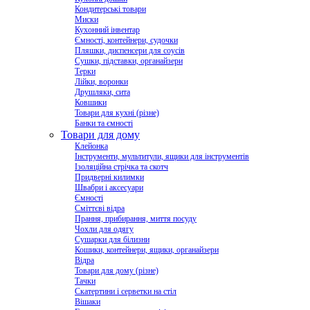
Кондитерські товари
Миски
Кухонний інвентар
Ємності, контейнери, судочки
Пляшки, диспенсери для соусів
Сушки, підставки, органайзери
Терки
Лійки, воронки
Друшляки, сита
Ковшики
Товари для кухні (різне)
Банки та ємності
Товари для дому
Клейонка
Інструменти, мультитули, ящики для інструментів
Ізоляційна стрічка та скотч
Придверні килимки
Швабри і аксесуари
Ємності
Сміттєві відра
Прання, прибирання, миття посуду
Чохли для одягу
Сушарки для білизни
Кошики, контейнери, ящики, органайзери
Відра
Товари для дому (різне)
Тачки
Скатертини і серветки на стіл
Вішаки