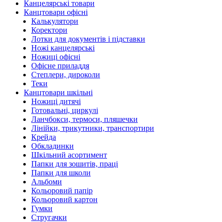
Канцелярські товари
Канцтовари офісні
Калькулятори
Коректори
Лотки для документів і підставки
Ножі канцелярські
Ножиці офісні
Офісне приладдя
Степлери, дироколи
Теки
Канцтовари шкільні
Ножиці дитячі
Готовальні, циркулі
Ланчбокси, термоси, пляшечки
Лінійки, трикутники, транспортири
Крейда
Обкладинки
Шкільний асортимент
Папки для зошитів, праці
Папки для школи
Альбоми
Кольоровий папір
Кольоровий картон
Гумки
Стругачки