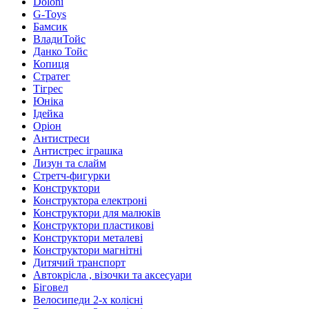
Doloni
G-Toys
Бамсик
ВладиТойс
Данко Тойс
Копиця
Стратег
Тігрес
Юніка
Ідейка
Оріон
Антистреси
Антистрес іграшка
Лизун та слайм
Стретч-фигурки
Конструктори
Конструктора електроні
Конструктори для малюків
Конструктори пластикові
Конструктори металеві
Конструктори магнітні
Дитячий транспорт
Автокрісла , візочки та аксесуари
Біговел
Велосипеди 2-х колісні