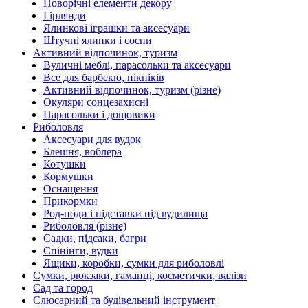
Новорічні елементи декору
Гірлянди
Ялинкові іграшки та аксесуари
Штучні ялинки і сосни
Активний відпочинок, туризм
Вуличні меблі, парасольки та аксесуари
Все для барбекю, пікніків
Активний відпочинок, туризм (різне)
Окуляри сонцезахисні
Парасольки і дощовики
Риболовля
Аксесуари для вудок
Блешня, воблера
Котушки
Кормушки
Оснащення
Прикормки
Род-поди і підставки під вудилища
Риболовля (різне)
Садки, підсаки, багри
Спінінги, вудки
Ящики, коробки, сумки для риболовлі
Сумки, рюкзаки, гаманці, косметички, валізи
Сад та город
Слюсарний та будівельний інструмент