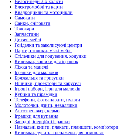
Велосипеди 3-х колісні
Електромобілі та карти
Квадроцикли та мотоцикли
Самокати
Санки, снігокати
Толокари
Запчастини
Дитячі меблі
Гойдалки та заколисуючі центри
Парти, столики, м'які меблі
Стільчики для годування, ходунки
Килимки, кошики для іграшок
Ліжка та манежі
Іграшки для малюків
Брязкальця та гризунки
Нічники, проектори та каруселі
Ігрові набори, ігри для малюків
Кубики та пірамідки
Телефони, фотоапарати, пульти
Молоточки, дзиґи, неваляшки
Автотренажер, кермо
Іграшки для купання
Заводні, інерційні іграшки
Навчальні книги, плакати, планшети, комп'ютери
Килимки, дуги та тренажери для немовлят