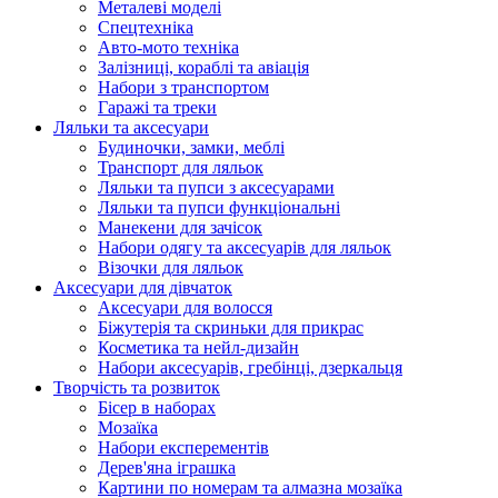
Металеві моделі
Спецтехніка
Авто-мото техніка
Залізниці, кораблі та авіація
Набори з транспортом
Гаражі та треки
Ляльки та аксесуари
Будиночки, замки, меблі
Транспорт для ляльок
Ляльки та пупси з аксесуарами
Ляльки та пупси функціональні
Манекени для зачісок
Набори одягу та аксесуарів для ляльок
Візочки для ляльок
Аксесуари для дівчаток
Аксесуари для волосся
Біжутерія та скриньки для прикрас
Косметика та нейл-дизайн
Набори аксесуарів, гребінці, дзеркальця
Творчість та розвиток
Бісер в наборах
Мозаїка
Набори експерементів
Дерев'яна іграшка
Картини по номерам та алмазна мозаїка