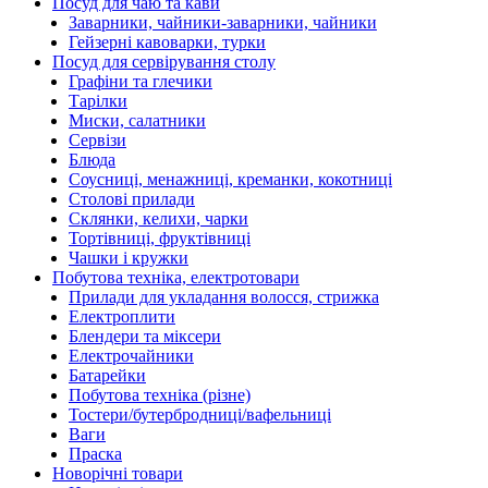
Посуд для чаю та кави
Заварники, чайники-заварники, чайники
Гейзерні кавоварки, турки
Посуд для сервірування столу
Графіни та глечики
Тарілки
Миски, салатники
Сервізи
Блюда
Соусниці, менажниці, креманки, кокотниці
Столові прилади
Склянки, келихи, чарки
Тортівниці, фруктівниці
Чашки і кружки
Побутова техніка, електротовари
Прилади для укладання волосся, стрижка
Електроплити
Блендери та міксери
Електрочайники
Батарейки
Побутова техніка (різне)
Тостери/бутербродниці/вафельниці
Ваги
Праска
Новорічні товари