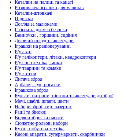
Каталки на палиці та канаті
Розвиваюча іграшка для малюків
Каталки-штовхачі
Підвіски
Догляд за малюками
Гігієна та дитяча безпека
Ванночки , горщики, сидіння
Дитячий посуд та аксесуари
Іграшки на радіокеруванні
Р/у авто
Р/у гелікоптери, літаки, квадрокоптери
Р/у спецтехніка, танки
Р/у тварини та комахи
Р/у катери
Дитяча зброя
Арбалет, лук, рогатки
Іграшкова зброя
Кульки, патрони, пістони та аксесуари до зброї
Мечі, шаблі, шпаги, щити
Набори зброї, тир, лазертаг
Рації та біноклі
Водяна зброя та насоси
Сюжетно-рольові набори
Кухні, побутова техніка
Касові апарати, супермаркети, скарбнички