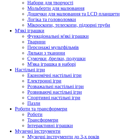
Набори для творчості
Мольберти для малювання
Дощечки для малювання та LCD планшети
Логіка та головоломки
Мікроскопи, телескопи, підзорні труби
М'які іграшки
Функціональні м'які іграшки
Тварини
Персонажі мультфільмів
Ляльки з тканини
Сумочки ,брелки, подушки
М'яка іграшка в наборі
Настільні ігри
Економічні настільні ігри
Електронні ігри
Розважальні настільні ігри
Розвиваючі настільні ігри
Спортивні настільні ігри
Пазли
Роботи та трансформери
Роботи
Трансформери
Інтерактивні іграшки
Музичні інструменти
Музичні інструменти до 3-х років