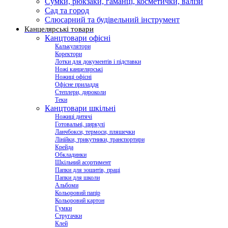
Сумки, рюкзаки, гаманці, косметички, валізи
Сад та город
Слюсарний та будівельний інструмент
Канцелярські товари
Канцтовари офісні
Калькулятори
Коректори
Лотки для документів і підставки
Ножі канцелярські
Ножиці офісні
Офісне приладдя
Степлери, дироколи
Теки
Канцтовари шкільні
Ножиці дитячі
Готовальні, циркулі
Ланчбокси, термоси, пляшечки
Лінійки, трикутники, транспортири
Крейда
Обкладинки
Шкільний асортимент
Папки для зошитів, праці
Папки для школи
Альбоми
Кольоровий папір
Кольоровий картон
Гумки
Стругачки
Клей