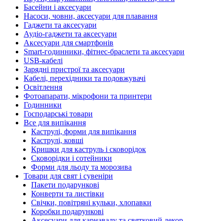
Басейни і аксесуари
Насоси, човни, аксесуари для плавання
Гаджети та аксесуари
Аудіо-гаджети та аксесуари
Аксесуари для смартфонів
Smart-годинники, фітнес-браслети та аксесуари
USB-кабелі
Зарядні пристрої та аксесуари
Кабелі, перехідники та подовжувачі
Освітлення
Фотоапарати, мікрофони та принтери
Годинники
Господарські товари
Все для випікання
Каструлі, форми для випікання
Каструлі, ковші
Кришки для каструль і сковорідок
Сковорідки і сотейники
Форми для льоду та морозива
Товари для свят і сувеніри
Пакети подарункові
Конверти та листівки
Свічки, повітряні кульки, хлопавки
Коробки подарункові
Аксесуари для карнавалу та святковий декор