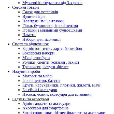
Музичні інструменти від 3-х років
Сезонні товари
Сачок для метеликів
Вуличні ігри
Повітряні змії, вітрячки
Гірки, будиночки, ігрові центри
Іграшки з мильними бульбашками
Намети
Набори для пісочниці
Спорт та відпочинок
Бадмінтон, теніс, дартс, баскетбол
Боксерські набори
М'ячі, стрибуни
Ролики, скейти, ковзани , захист
Тренажери, батути, фітнес
Надувні вироби
Матраси та меблі
Ігрові центри, батути
Круги, нарукавники, плотики, жилети, м'ячі
Басейни і аксесуари
Насоси, човни, аксесуари для плавання
Гаджети та аксесуари
Аудіо-гаджети та аксесуари
Аксесуари для смартфонів
Smart-годинники, фітнес-браслети та аксесуари