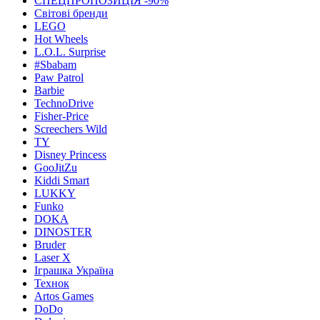
СПЕЦПРОПОЗИЦІЯ -90%
Світові бренди
LEGO
Hot Wheels
L.O.L. Surprise
#Sbabam
Paw Patrol
Barbie
TechnoDrive
Fisher-Price
Screechers Wild
TY
Disney Princess
GooJitZu
Kiddi Smart
LUKKY
Funko
DOKA
DINOSTER
Bruder
Laser X
Іграшка Україна
Технок
Artos Games
DoDo