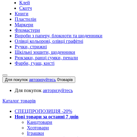
Клей
Скотч
Книги
Пластилін
Маркери
Фломастери
Вироби з паперу, блокноти та щоденники
Олівці кольорові, олівці графітні
Ручки, стрижні
Шкільні зошити, щоденники
Рюкзаки, ранці сумки, пенали
Фарби, гуаш, кисті
Для покупок
авторизуйтесь
0
товарів
Для покупок
авторизуйтесь
Каталог товарів
СПЕЦПРОПОЗИЦІЯ -20%
Нові товари за останнi 7 днiв
Канцтовари
Хозтовари
Іграшки