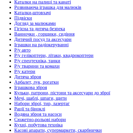
Каталки на палиці та канаті
Розвиваюча іграшка для малюків
Каталки-штовхачі
Підвіски
Догляд за малюками
Гігієна та дитяча безпека
Ванночки , горщики, сидіння
Дитячий посуд та аксесуари
Іграшки на радіокеруванні
Р/у авто
Р/у гелікоптери, літаки, квадрокоптери
Р/у спецтехніка, танки
Р/у тварини та комахи
Р/у катери
Дитяча зброя
Арбалет, лук, рогатки
Іграшкова зброя
Кульки, патрони, пістони та аксесуари до зброї
Мечі, шаблі, шпаги, щити
Набори зброї, тир, лазертаг
Рації та біноклі
Водяна зброя та насоси
Сюжетно-рольові набори
Кухні, побутова техніка
Касові апарати, супермаркети, скарбнички