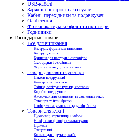
USB-кабелі
Зарядні пристрої та аксесуари
Кабелі, перехідники та подовжувачі
Освітлення
Фотоапарати, мікрофони та принтери
Годинники
Господарські товари
Все для випікання
Каструлі, форми для випікання
Каструлі, ковші
Кришки для каструль і сковорідок
Сковорідки і сотейники
Форми для льоду та морозива
Товари для свят і сувеніри
Пакети подарункові
Конверти та листівки
Свічки, повітряні кульки, хлопавки
Коробки подарункові
Аксесуари для карнавалу та святковий декор
Сувеніри та ігри, брелки
Папір для пакування подарунків, банти
Товари для кухні
Цукорниці, серветниці і набори
Ножі, ножиці, топірці та аксесуари
Підноси
Спецовниці
Кошики для фруктів, хліба
Кухонні дошки