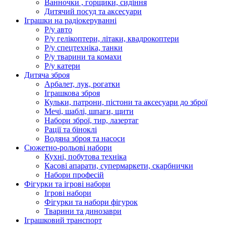
Ванночки , горщики, сидіння
Дитячий посуд та аксесуари
Іграшки на радіокеруванні
Р/у авто
Р/у гелікоптери, літаки, квадрокоптери
Р/у спецтехніка, танки
Р/у тварини та комахи
Р/у катери
Дитяча зброя
Арбалет, лук, рогатки
Іграшкова зброя
Кульки, патрони, пістони та аксесуари до зброї
Мечі, шаблі, шпаги, щити
Набори зброї, тир, лазертаг
Рації та біноклі
Водяна зброя та насоси
Сюжетно-рольові набори
Кухні, побутова техніка
Касові апарати, супермаркети, скарбнички
Набори професій
Фігурки та ігрові набори
Ігрові набори
Фігурки та набори фігурок
Тварини та динозаври
Іграшковий транспорт