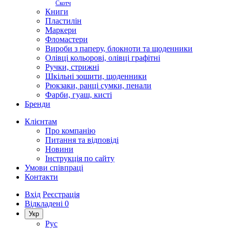
Скотч
Книги
Пластилін
Маркери
Фломастери
Вироби з паперу, блокноти та щоденники
Олівці кольорові, олівці графітні
Ручки, стрижні
Шкільні зошити, щоденники
Рюкзаки, ранці сумки, пенали
Фарби, гуаш, кисті
Бренди
Клієнтам
Про компанію
Питання та відповіді
Новини
Інструкція по сайту
Умови співпраці
Контакти
Вхід
Реєстрація
Відкладені
0
Укр
Рус