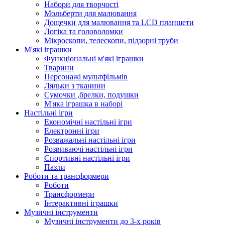
Набори для творчості
Мольберти для малювання
Дощечки для малювання та LCD планшети
Логіка та головоломки
Мікроскопи, телескопи, підзорні труби
М'які іграшки
Функціональні м'які іграшки
Тварини
Персонажі мультфільмів
Ляльки з тканини
Сумочки ,брелки, подушки
М'яка іграшка в наборі
Настільні ігри
Економічні настільні ігри
Електронні ігри
Розважальні настільні ігри
Розвиваючі настільні ігри
Спортивні настільні ігри
Пазли
Роботи та трансформери
Роботи
Трансформери
Інтерактивні іграшки
Музичні інструменти
Музичні інструменти до 3-х років