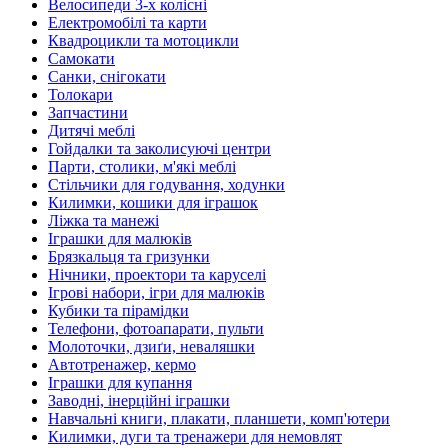
Велосипеди 3-х колісні
Електромобілі та карти
Квадроцикли та мотоцикли
Самокати
Санки, снігокати
Толокари
Запчастини
Дитячі меблі
Гойдалки та заколисуючі центри
Парти, столики, м'які меблі
Стільчики для годування, ходунки
Килимки, кошики для іграшок
Ліжка та манежі
Іграшки для малюків
Брязкальця та гризунки
Нічники, проектори та каруселі
Ігрові набори, ігри для малюків
Кубики та пірамідки
Телефони, фотоапарати, пульти
Молоточки, дзиґи, неваляшки
Автотренажер, кермо
Іграшки для купання
Заводні, інерційні іграшки
Навчальні книги, плакати, планшети, комп'ютери
Килимки, дуги та тренажери для немовлят