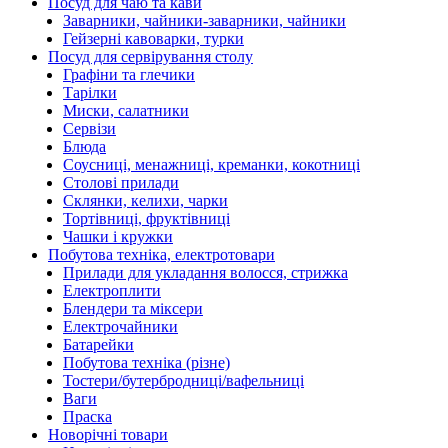
Посуд для чаю та кави
Заварники, чайники-заварники, чайники
Гейзерні кавоварки, турки
Посуд для сервірування столу
Графіни та глечики
Тарілки
Миски, салатники
Сервізи
Блюда
Соусниці, менажниці, креманки, кокотниці
Столові прилади
Склянки, келихи, чарки
Тортівниці, фруктівниці
Чашки і кружки
Побутова техніка, електротовари
Прилади для укладання волосся, стрижка
Електроплити
Блендери та міксери
Електрочайники
Батарейки
Побутова техніка (різне)
Тостери/бутербродниці/вафельниці
Ваги
Праска
Новорічні товари