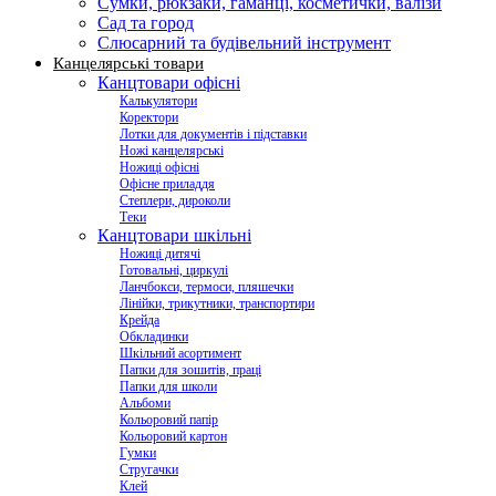
Сумки, рюкзаки, гаманці, косметички, валізи
Сад та город
Слюсарний та будівельний інструмент
Канцелярські товари
Канцтовари офісні
Калькулятори
Коректори
Лотки для документів і підставки
Ножі канцелярські
Ножиці офісні
Офісне приладдя
Степлери, дироколи
Теки
Канцтовари шкільні
Ножиці дитячі
Готовальні, циркулі
Ланчбокси, термоси, пляшечки
Лінійки, трикутники, транспортири
Крейда
Обкладинки
Шкільний асортимент
Папки для зошитів, праці
Папки для школи
Альбоми
Кольоровий папір
Кольоровий картон
Гумки
Стругачки
Клей