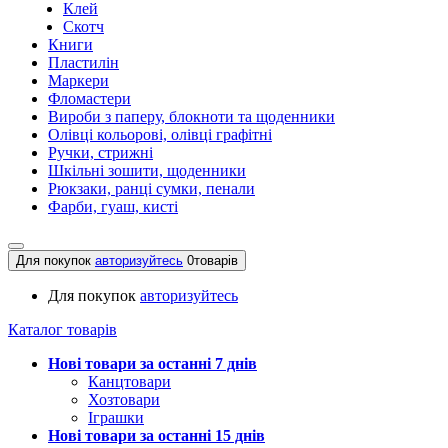
Клей
Скотч
Книги
Пластилін
Маркери
Фломастери
Вироби з паперу, блокноти та щоденники
Олівці кольорові, олівці графітні
Ручки, стрижні
Шкільні зошити, щоденники
Рюкзаки, ранці сумки, пенали
Фарби, гуаш, кисті
Для покупок
авторизуйтесь
0
товарів
Для покупок
авторизуйтесь
Каталог товарів
Нові товари за останнi 7 днiв
Канцтовари
Хозтовари
Іграшки
Нові товари за останнi 15 днiв