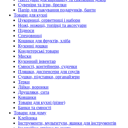
Сувеніри та ігри, брелки
Папір для пакування подарунків, банти
Товари для кухні
Цукорниці, серветниці і набори
Ножі, ножиці, топірці та аксесуари
Підноси
Спецовниці
Кошики для фруктів, хліба
Кухонні дошки
Кондитерські товари
Миски
Кухонний інвентар
Ємності, контейнери, судочки
Пляшки, диспенсери для соусів
Сушки, підставки, органайзери
Терки
Лійки, воронки
Друшляки, сита
Ковшики
Товари для кухні (різне)
Банки та ємності
Товари для дому
Клейонка
Інструменти, мультитули, ящики для інструментів