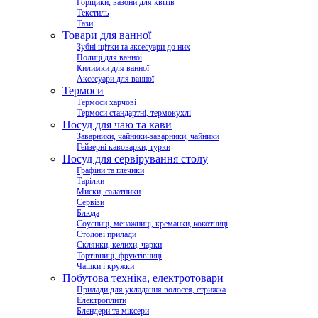
Горщики, вазони для квітів
Текстиль
Тази
Товари для ванної
Зубні щітки та аксесуари до них
Полиці для ванної
Килимки для ванної
Аксесуари для ванної
Термоси
Термоси харчові
Термоси стандартні, термокухлі
Посуд для чаю та кави
Заварники, чайники-заварники, чайники
Гейзерні кавоварки, турки
Посуд для сервірування столу
Графіни та глечики
Тарілки
Миски, салатники
Сервізи
Блюда
Соусниці, менажниці, креманки, кокотниці
Столові прилади
Склянки, келихи, чарки
Тортівниці, фруктівниці
Чашки і кружки
Побутова техніка, електротовари
Прилади для укладання волосся, стрижка
Електроплити
Блендери та міксери