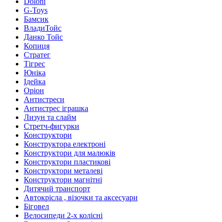
Doloni
G-Toys
Бамсик
ВладиТойс
Данко Тойс
Копиця
Стратег
Тігрес
Юніка
Ідейка
Оріон
Антистреси
Антистрес іграшка
Лизун та слайм
Стретч-фигурки
Конструктори
Конструктора електроні
Конструктори для малюків
Конструктори пластикові
Конструктори металеві
Конструктори магнітні
Дитячий транспорт
Автокрісла , візочки та аксесуари
Біговел
Велосипеди 2-х колісні