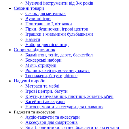
Музичні інструменти від 3-х років
Сезонні товари
Сачок для метеликів
Вуличні ігри
Повітряні змії, вітрячки
Гірки, будиночки, ігрові центри
Іграшки з мильними бульбашками
Намети
Набори для пісочниці
Спорт та відпочинок
Бадмінтон, теніс, дартс, баскетбол
Боксерські набори
М'ячі, стрибуни
Ролики, скейти, ковзани , захист
Тренажери, батути, фітнес
Надувні вироби
Матраси та меблі
Ігрові центри, батути
Круги, нарукавники, плотики, жилети, м'ячі
Басейни і аксесуари
Насоси, човни, аксесуари для плавання
Гаджети та аксесуари
Аудіо-гаджети та аксесуари
Аксесуари для смартфонів
Smart-годинники, фітнес-браслети та аксесуари