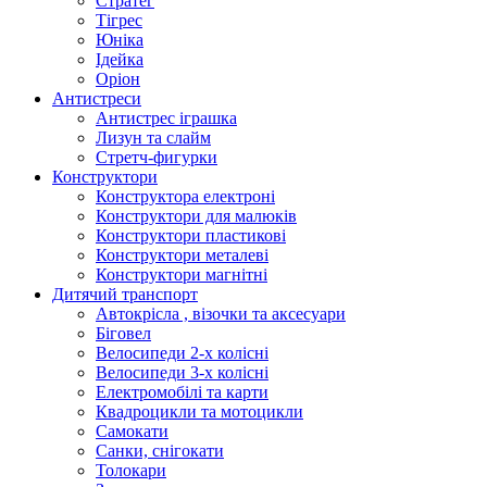
Стратег
Тігрес
Юніка
Ідейка
Оріон
Антистреси
Антистрес іграшка
Лизун та слайм
Стретч-фигурки
Конструктори
Конструктора електроні
Конструктори для малюків
Конструктори пластикові
Конструктори металеві
Конструктори магнітні
Дитячий транспорт
Автокрісла , візочки та аксесуари
Біговел
Велосипеди 2-х колісні
Велосипеди 3-х колісні
Електромобілі та карти
Квадроцикли та мотоцикли
Самокати
Санки, снігокати
Толокари