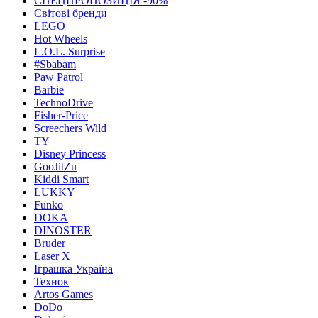
СПЕЦПРОПОЗИЦІЯ -90%
Світові бренди
LEGO
Hot Wheels
L.O.L. Surprise
#Sbabam
Paw Patrol
Barbie
TechnoDrive
Fisher-Price
Screechers Wild
TY
Disney Princess
GooJitZu
Kiddi Smart
LUKKY
Funko
DOKA
DINOSTER
Bruder
Laser X
Іграшка Україна
Технок
Artos Games
DoDo