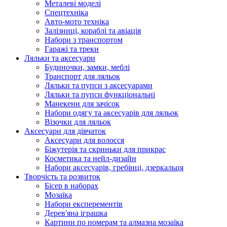
Металеві моделі
Спецтехніка
Авто-мото техніка
Залізниці, кораблі та авіація
Набори з транспортом
Гаражі та треки
Ляльки та аксесуари
Будиночки, замки, меблі
Транспорт для ляльок
Ляльки та пупси з аксесуарами
Ляльки та пупси функціональні
Манекени для зачісок
Набори одягу та аксесуарів для ляльок
Візочки для ляльок
Аксесуари для дівчаток
Аксесуари для волосся
Біжутерія та скриньки для прикрас
Косметика та нейл-дизайн
Набори аксесуарів, гребінці, дзеркальця
Творчість та розвиток
Бісер в наборах
Мозаїка
Набори експерементів
Дерев'яна іграшка
Картини по номерам та алмазна мозаїка