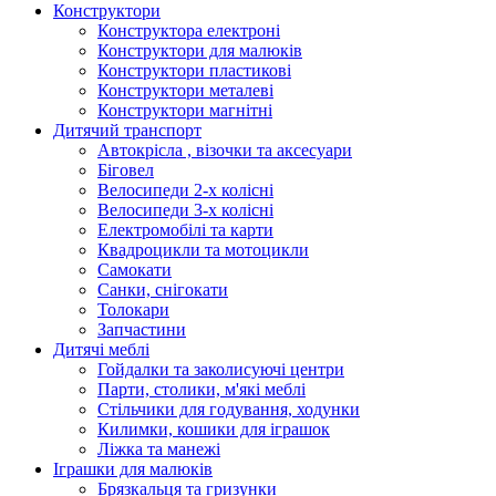
Конструктори
Конструктора електроні
Конструктори для малюків
Конструктори пластикові
Конструктори металеві
Конструктори магнітні
Дитячий транспорт
Автокрісла , візочки та аксесуари
Біговел
Велосипеди 2-х колісні
Велосипеди 3-х колісні
Електромобілі та карти
Квадроцикли та мотоцикли
Самокати
Санки, снігокати
Толокари
Запчастини
Дитячі меблі
Гойдалки та заколисуючі центри
Парти, столики, м'які меблі
Стільчики для годування, ходунки
Килимки, кошики для іграшок
Ліжка та манежі
Іграшки для малюків
Брязкальця та гризунки