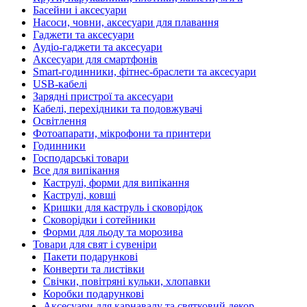
Басейни і аксесуари
Насоси, човни, аксесуари для плавання
Гаджети та аксесуари
Аудіо-гаджети та аксесуари
Аксесуари для смартфонів
Smart-годинники, фітнес-браслети та аксесуари
USB-кабелі
Зарядні пристрої та аксесуари
Кабелі, перехідники та подовжувачі
Освітлення
Фотоапарати, мікрофони та принтери
Годинники
Господарські товари
Все для випікання
Каструлі, форми для випікання
Каструлі, ковші
Кришки для каструль і сковорідок
Сковорідки і сотейники
Форми для льоду та морозива
Товари для свят і сувеніри
Пакети подарункові
Конверти та листівки
Свічки, повітряні кульки, хлопавки
Коробки подарункові
Аксесуари для карнавалу та святковий декор