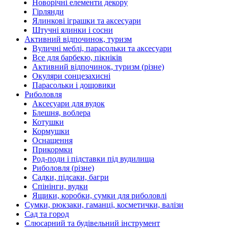
Новорічні елементи декору
Гірлянди
Ялинкові іграшки та аксесуари
Штучні ялинки і сосни
Активний відпочинок, туризм
Вуличні меблі, парасольки та аксесуари
Все для барбекю, пікніків
Активний відпочинок, туризм (різне)
Окуляри сонцезахисні
Парасольки і дощовики
Риболовля
Аксесуари для вудок
Блешня, воблера
Котушки
Кормушки
Оснащення
Прикормки
Род-поди і підставки під вудилища
Риболовля (різне)
Садки, підсаки, багри
Спінінги, вудки
Ящики, коробки, сумки для риболовлі
Сумки, рюкзаки, гаманці, косметички, валізи
Сад та город
Слюсарний та будівельний інструмент