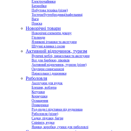
Електрочайники
Батарейки
Побутова техніка (різне)
Тостери/бутербродниці/вафельниці
Ваги
Праска
Новорічні товари
Новорічні елементи декору
Гірлянди
Ялинкові іграшки та аксесуари
Штучні ялинки і сосни
Активний відпочинок, туризм
Вуличні меблі, парасольки та аксесуари
Все для барбекю, пікніків
Активний відпочинок, туризм (різне)
Окуляри сонцезахисні
Парасольки і дощовики
Риболовля
Аксесуари для вудок
Блешня, воблера
Котушки
Кормушки
Оснащення
Прикормки
Род-поди і підставки під вудилища
Риболовля (різне)
Садки, підсаки, багри
Спінінги, вудки
Ящики, коробки, сумки для риболовлі