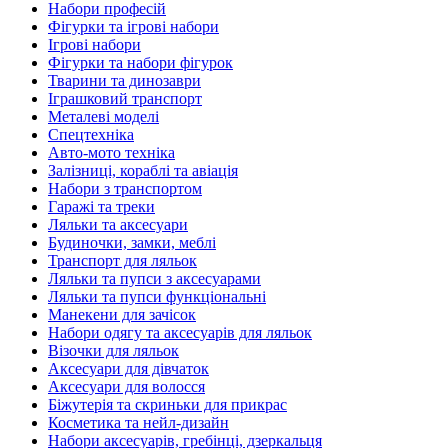
Набори професій
Фігурки та ігрові набори
Ігрові набори
Фігурки та набори фігурок
Тварини та динозаври
Іграшковий транспорт
Металеві моделі
Спецтехніка
Авто-мото техніка
Залізниці, кораблі та авіація
Набори з транспортом
Гаражі та треки
Ляльки та аксесуари
Будиночки, замки, меблі
Транспорт для ляльок
Ляльки та пупси з аксесуарами
Ляльки та пупси функціональні
Манекени для зачісок
Набори одягу та аксесуарів для ляльок
Візочки для ляльок
Аксесуари для дівчаток
Аксесуари для волосся
Біжутерія та скриньки для прикрас
Косметика та нейл-дизайн
Набори аксесуарів, гребінці, дзеркальця