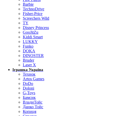
Barbie
TechnoDrive
Fisher-Price
Screechers Wild
TY
Disney Princess
GooJitZu
Kiddi Smart
LUKKY
Funko
DOKA
DINOSTER
Bruder
Laser X
Іграшка Україна
Технок
Artos Games
DoDo
Doloni
G-Toys
Бамсик
ВладиТойс
Данко Тойс
Копиця