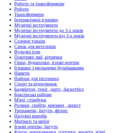
Роботи та трансформери
Роботи
Трансформери
Інтерактивні іграшки
Музичні інструменти
Музичні інструменти до 3-х років
Музичні інструменти від 3-х років
Сезонні товари
Сачок для метеликів
Вуличні ігри
Повітряні змії, вітрячки
Гірки, будиночки, ігрові центри
Іграшки з мильними бульбашками
Намети
Набори для пісочниці
Спорт та відпочинок
Бадмінтон, теніс, дартс, баскетбол
Боксерські набори
М'ячі, стрибуни
Ролики, скейти, ковзани , захист
Тренажери, батути, фітнес
Надувні вироби
Матраси та меблі
Ігрові центри, батути
Круги, нарукавники, плотики, жилети, м'ячі