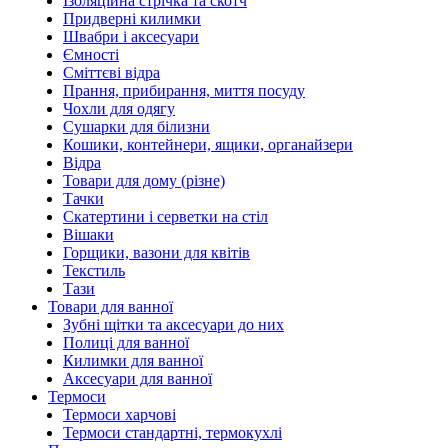
Ізоляційна стрічка та скотч
Придверні килимки
Швабри і аксесуари
Ємності
Сміттєві відра
Прання, прибирання, миття посуду
Чохли для одягу
Сушарки для білизни
Кошики, контейнери, ящики, органайзери
Відра
Товари для дому (різне)
Тачки
Скатертини і серветки на стіл
Вішаки
Горщики, вазони для квітів
Текстиль
Тази
Товари для ванної
Зубні щітки та аксесуари до них
Полиці для ванної
Килимки для ванної
Аксесуари для ванної
Термоси
Термоси харчові
Термоси стандартні, термокухлі