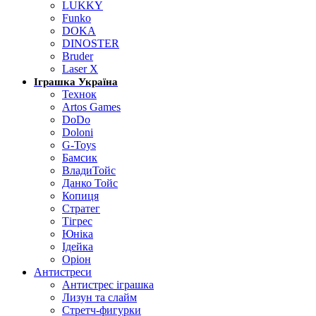
LUKKY
Funko
DOKA
DINOSTER
Bruder
Laser X
Іграшка Україна
Технок
Artos Games
DoDo
Doloni
G-Toys
Бамсик
ВладиТойс
Данко Тойс
Копиця
Стратег
Тігрес
Юніка
Ідейка
Оріон
Антистреси
Антистрес іграшка
Лизун та слайм
Стретч-фигурки