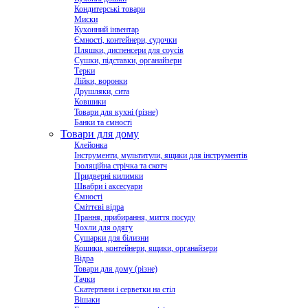
Кондитерські товари
Миски
Кухонний інвентар
Ємності, контейнери, судочки
Пляшки, диспенсери для соусів
Сушки, підставки, органайзери
Терки
Лійки, воронки
Друшляки, сита
Ковшики
Товари для кухні (різне)
Банки та ємності
Товари для дому
Клейонка
Інструменти, мультитули, ящики для інструментів
Ізоляційна стрічка та скотч
Придверні килимки
Швабри і аксесуари
Ємності
Сміттєві відра
Прання, прибирання, миття посуду
Чохли для одягу
Сушарки для білизни
Кошики, контейнери, ящики, органайзери
Відра
Товари для дому (різне)
Тачки
Скатертини і серветки на стіл
Вішаки