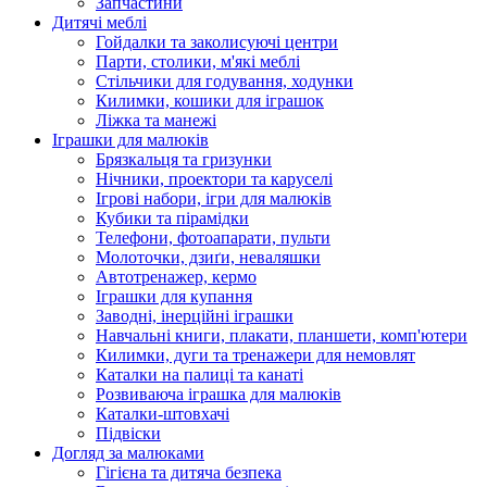
Запчастини
Дитячі меблі
Гойдалки та заколисуючі центри
Парти, столики, м'які меблі
Стільчики для годування, ходунки
Килимки, кошики для іграшок
Ліжка та манежі
Іграшки для малюків
Брязкальця та гризунки
Нічники, проектори та каруселі
Ігрові набори, ігри для малюків
Кубики та пірамідки
Телефони, фотоапарати, пульти
Молоточки, дзиґи, неваляшки
Автотренажер, кермо
Іграшки для купання
Заводні, інерційні іграшки
Навчальні книги, плакати, планшети, комп'ютери
Килимки, дуги та тренажери для немовлят
Каталки на палиці та канаті
Розвиваюча іграшка для малюків
Каталки-штовхачі
Підвіски
Догляд за малюками
Гігієна та дитяча безпека