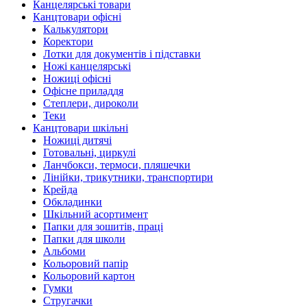
Канцелярські товари
Канцтовари офісні
Калькулятори
Коректори
Лотки для документів і підставки
Ножі канцелярські
Ножиці офісні
Офісне приладдя
Степлери, дироколи
Теки
Канцтовари шкільні
Ножиці дитячі
Готовальні, циркулі
Ланчбокси, термоси, пляшечки
Лінійки, трикутники, транспортири
Крейда
Обкладинки
Шкільний асортимент
Папки для зошитів, праці
Папки для школи
Альбоми
Кольоровий папір
Кольоровий картон
Гумки
Стругачки