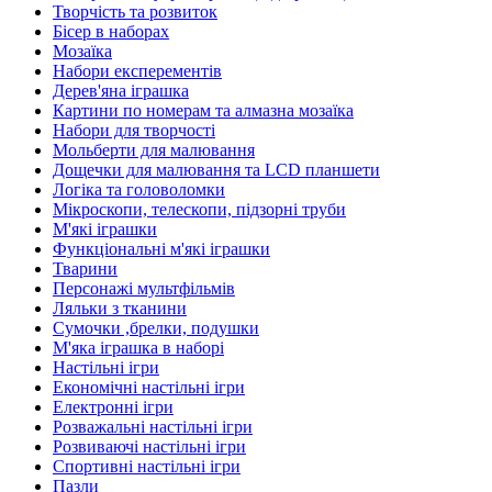
Творчість та розвиток
Бісер в наборах
Мозаїка
Набори експерементів
Дерев'яна іграшка
Картини по номерам та алмазна мозаїка
Набори для творчості
Мольберти для малювання
Дощечки для малювання та LCD планшети
Логіка та головоломки
Мікроскопи, телескопи, підзорні труби
М'які іграшки
Функціональні м'які іграшки
Тварини
Персонажі мультфільмів
Ляльки з тканини
Сумочки ,брелки, подушки
М'яка іграшка в наборі
Настільні ігри
Економічні настільні ігри
Електронні ігри
Розважальні настільні ігри
Розвиваючі настільні ігри
Спортивні настільні ігри
Пазли