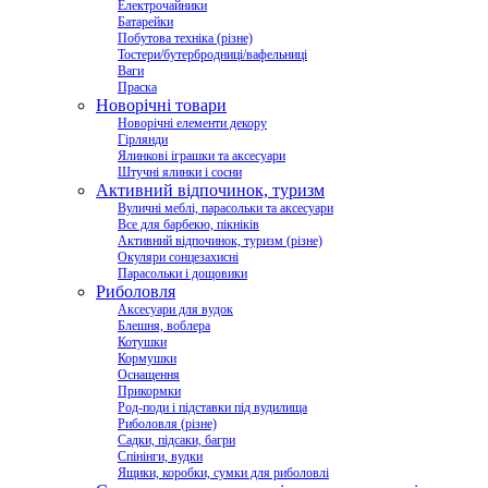
Електрочайники
Батарейки
Побутова техніка (різне)
Тостери/бутербродниці/вафельниці
Ваги
Праска
Новорічні товари
Новорічні елементи декору
Гірлянди
Ялинкові іграшки та аксесуари
Штучні ялинки і сосни
Активний відпочинок, туризм
Вуличні меблі, парасольки та аксесуари
Все для барбекю, пікніків
Активний відпочинок, туризм (різне)
Окуляри сонцезахисні
Парасольки і дощовики
Риболовля
Аксесуари для вудок
Блешня, воблера
Котушки
Кормушки
Оснащення
Прикормки
Род-поди і підставки під вудилища
Риболовля (різне)
Садки, підсаки, багри
Спінінги, вудки
Ящики, коробки, сумки для риболовлі