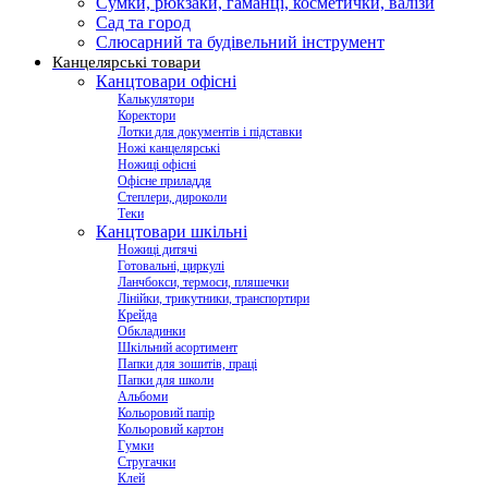
Сумки, рюкзаки, гаманці, косметички, валізи
Сад та город
Слюсарний та будівельний інструмент
Канцелярські товари
Канцтовари офісні
Калькулятори
Коректори
Лотки для документів і підставки
Ножі канцелярські
Ножиці офісні
Офісне приладдя
Степлери, дироколи
Теки
Канцтовари шкільні
Ножиці дитячі
Готовальні, циркулі
Ланчбокси, термоси, пляшечки
Лінійки, трикутники, транспортири
Крейда
Обкладинки
Шкільний асортимент
Папки для зошитів, праці
Папки для школи
Альбоми
Кольоровий папір
Кольоровий картон
Гумки
Стругачки
Клей