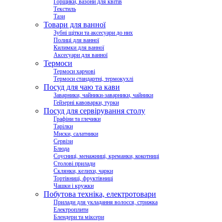
Горщики, вазони для квітів
Текстиль
Тази
Товари для ванної
Зубні щітки та аксесуари до них
Полиці для ванної
Килимки для ванної
Аксесуари для ванної
Термоси
Термоси харчові
Термоси стандартні, термокухлі
Посуд для чаю та кави
Заварники, чайники-заварники, чайники
Гейзерні кавоварки, турки
Посуд для сервірування столу
Графіни та глечики
Тарілки
Миски, салатники
Сервізи
Блюда
Соусниці, менажниці, креманки, кокотниці
Столові прилади
Склянки, келихи, чарки
Тортівниці, фруктівниці
Чашки і кружки
Побутова техніка, електротовари
Прилади для укладання волосся, стрижка
Електроплити
Блендери та міксери