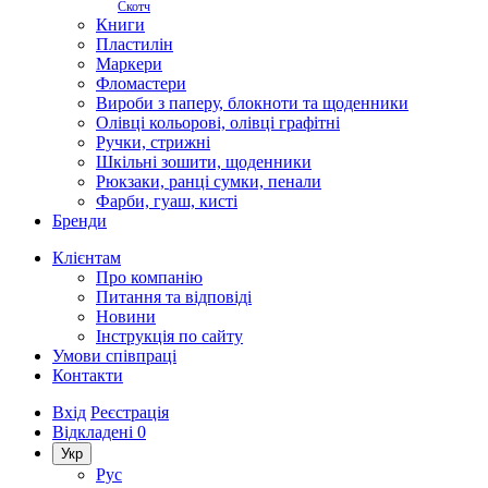
Скотч
Книги
Пластилін
Маркери
Фломастери
Вироби з паперу, блокноти та щоденники
Олівці кольорові, олівці графітні
Ручки, стрижні
Шкільні зошити, щоденники
Рюкзаки, ранці сумки, пенали
Фарби, гуаш, кисті
Бренди
Клієнтам
Про компанію
Питання та відповіді
Новини
Інструкція по сайту
Умови співпраці
Контакти
Вхід
Реєстрація
Відкладені
0
Укр
Рус