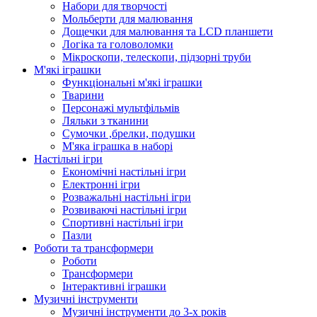
Набори для творчості
Мольберти для малювання
Дощечки для малювання та LCD планшети
Логіка та головоломки
Мікроскопи, телескопи, підзорні труби
М'які іграшки
Функціональні м'які іграшки
Тварини
Персонажі мультфільмів
Ляльки з тканини
Сумочки ,брелки, подушки
М'яка іграшка в наборі
Настільні ігри
Економічні настільні ігри
Електронні ігри
Розважальні настільні ігри
Розвиваючі настільні ігри
Спортивні настільні ігри
Пазли
Роботи та трансформери
Роботи
Трансформери
Інтерактивні іграшки
Музичні інструменти
Музичні інструменти до 3-х років