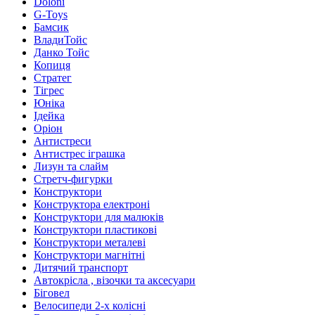
Doloni
G-Toys
Бамсик
ВладиТойс
Данко Тойс
Копиця
Стратег
Тігрес
Юніка
Ідейка
Оріон
Антистреси
Антистрес іграшка
Лизун та слайм
Стретч-фигурки
Конструктори
Конструктора електроні
Конструктори для малюків
Конструктори пластикові
Конструктори металеві
Конструктори магнітні
Дитячий транспорт
Автокрісла , візочки та аксесуари
Біговел
Велосипеди 2-х колісні