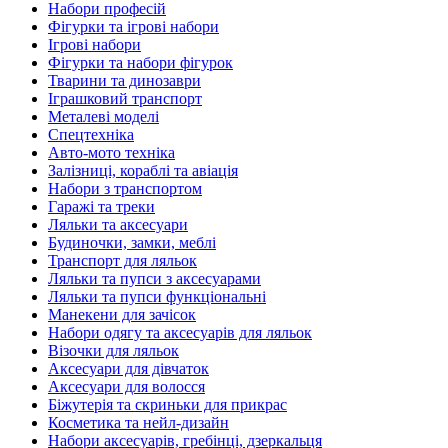
Набори професій
Фігурки та ігрові набори
Ігрові набори
Фігурки та набори фігурок
Тварини та динозаври
Іграшковий транспорт
Металеві моделі
Спецтехніка
Авто-мото техніка
Залізниці, кораблі та авіація
Набори з транспортом
Гаражі та треки
Ляльки та аксесуари
Будиночки, замки, меблі
Транспорт для ляльок
Ляльки та пупси з аксесуарами
Ляльки та пупси функціональні
Манекени для зачісок
Набори одягу та аксесуарів для ляльок
Візочки для ляльок
Аксесуари для дівчаток
Аксесуари для волосся
Біжутерія та скриньки для прикрас
Косметика та нейл-дизайн
Набори аксесуарів, гребінці, дзеркальця