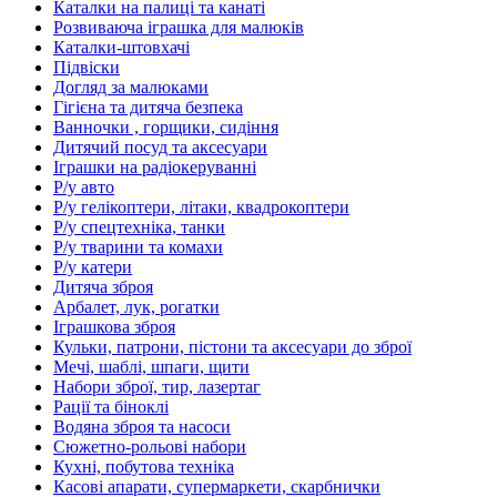
Каталки на палиці та канаті
Розвиваюча іграшка для малюків
Каталки-штовхачі
Підвіски
Догляд за малюками
Гігієна та дитяча безпека
Ванночки , горщики, сидіння
Дитячий посуд та аксесуари
Іграшки на радіокеруванні
Р/у авто
Р/у гелікоптери, літаки, квадрокоптери
Р/у спецтехніка, танки
Р/у тварини та комахи
Р/у катери
Дитяча зброя
Арбалет, лук, рогатки
Іграшкова зброя
Кульки, патрони, пістони та аксесуари до зброї
Мечі, шаблі, шпаги, щити
Набори зброї, тир, лазертаг
Рації та біноклі
Водяна зброя та насоси
Сюжетно-рольові набори
Кухні, побутова техніка
Касові апарати, супермаркети, скарбнички