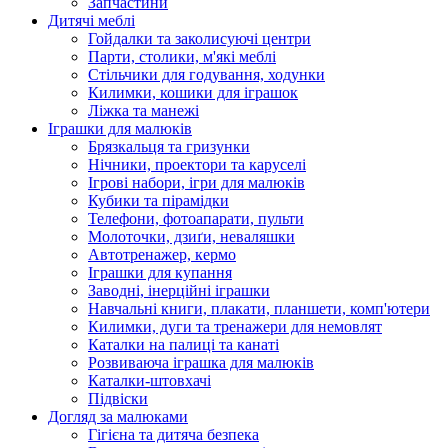
Запчастини
Дитячі меблі
Гойдалки та заколисуючі центри
Парти, столики, м'які меблі
Стільчики для годування, ходунки
Килимки, кошики для іграшок
Ліжка та манежі
Іграшки для малюків
Брязкальця та гризунки
Нічники, проектори та каруселі
Ігрові набори, ігри для малюків
Кубики та пірамідки
Телефони, фотоапарати, пульти
Молоточки, дзиґи, неваляшки
Автотренажер, кермо
Іграшки для купання
Заводні, інерційні іграшки
Навчальні книги, плакати, планшети, комп'ютери
Килимки, дуги та тренажери для немовлят
Каталки на палиці та канаті
Розвиваюча іграшка для малюків
Каталки-штовхачі
Підвіски
Догляд за малюками
Гігієна та дитяча безпека