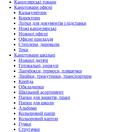
Канцелярські товари
Канцтовари офісні
Калькулятори
Коректори
Лотки для документів і підставки
Ножі канцелярські
Ножиці офісні
Офісне приладдя
Степлери, дироколи
Теки
Канцтовари шкільні
Ножиці дитячі
Готовальні, циркулі
Ланчбокси, термоси, пляшечки
Лінійки, трикутники, транспортири
Крейда
Обкладинки
Шкільний асортимент
Папки для зошитів, праці
Папки для школи
Альбоми
Кольоровий папір
Кольоровий картон
Гумки
Стругачки