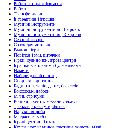
Роботи та трансформери
Роботи
Трансформери
Інтерактивні іграшки
Музичні інструменти
Музичні інструменти до 3-х років
Музичні інструменти від 3-х років
Сезонні товари
Сачок для метеликів
Вуличні ігри
Повітряні змії, вітрячки
Гірки, будиночки, ігрові центри
Іграшки з мильними бульбашками
Намети
Набори для пісочниці
Спорт та відпочинок
Бадмінтон, теніс, дартс, баскетбол
Боксерські набори
М'ячі, стрибуни
Ролики, скейти, ковзани , захист
Тренажери, батути, фітнес
Надувні вироби
Матраси та меблі
Ігрові центри, батути
Круги, нарукавники, плотики, жилети, м'ячі