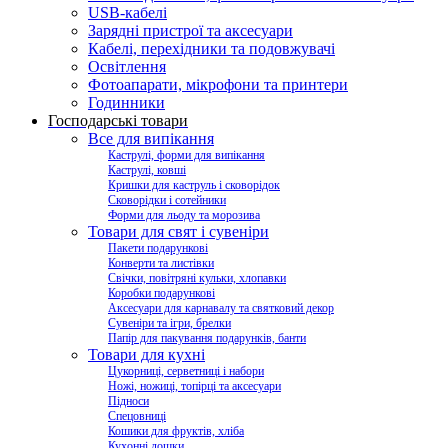
USB-кабелі
Зарядні пристрої та аксесуари
Кабелі, перехідники та подовжувачі
Освітлення
Фотоапарати, мікрофони та принтери
Годинники
Господарські товари
Все для випікання
Каструлі, форми для випікання
Каструлі, ковші
Кришки для каструль і сковорідок
Сковорідки і сотейники
Форми для льоду та морозива
Товари для свят і сувеніри
Пакети подарункові
Конверти та листівки
Свічки, повітряні кульки, хлопавки
Коробки подарункові
Аксесуари для карнавалу та святковий декор
Сувеніри та ігри, брелки
Папір для пакування подарунків, банти
Товари для кухні
Цукорниці, серветниці і набори
Ножі, ножиці, топірці та аксесуари
Підноси
Спецовниці
Кошики для фруктів, хліба
Кухонні дошки