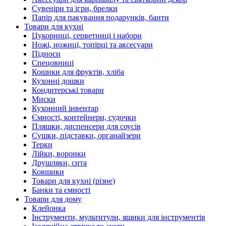
Сувеніри та ігри, брелки
Папір для пакування подарунків, банти
Товари для кухні
Цукорниці, серветниці і набори
Ножі, ножиці, топірці та аксесуари
Підноси
Спецовниці
Кошики для фруктів, хліба
Кухонні дошки
Кондитерські товари
Миски
Кухонний інвентар
Ємності, контейнери, судочки
Пляшки, диспенсери для соусів
Сушки, підставки, органайзери
Терки
Лійки, воронки
Друшляки, сита
Ковшики
Товари для кухні (різне)
Банки та ємності
Товари для дому
Клейонка
Інструменти, мультитули, ящики для інструментів