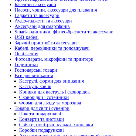
Басейни і аксесуари
Насоси, човни, аксесуари для плавання
Гаджети та аксесуари
Аудіо-гаджети та аксесуари
Аксесуари для смартфонів
Smart-годинники, фітнес-браслети та аксесуари
USB-кабелі
Зарядні пристрої та аксесуари
Кабелі, перехідники та подовжувачі
Освітлення
Фотоапарати, мікрофони та принтери
Годинники
Господарські товари
Все для випікання
Каструлі, форми для випікання
Каструлі, ковші
Кришки для каструль і сковорідок
Сковорідки і сотейники
Форми для льоду та морозива
Товари для свят і сувеніри
Пакети подарункові
Конверти та листівки
Свічки, повітряні кульки, хлопавки
Коробки подарункові
Аксесуари для карнавалу та святковий декор