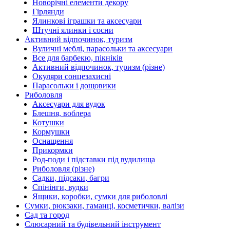
Новорічні елементи декору
Гірлянди
Ялинкові іграшки та аксесуари
Штучні ялинки і сосни
Активний відпочинок, туризм
Вуличні меблі, парасольки та аксесуари
Все для барбекю, пікніків
Активний відпочинок, туризм (різне)
Окуляри сонцезахисні
Парасольки і дощовики
Риболовля
Аксесуари для вудок
Блешня, воблера
Котушки
Кормушки
Оснащення
Прикормки
Род-поди і підставки під вудилища
Риболовля (різне)
Садки, підсаки, багри
Спінінги, вудки
Ящики, коробки, сумки для риболовлі
Сумки, рюкзаки, гаманці, косметички, валізи
Сад та город
Слюсарний та будівельний інструмент