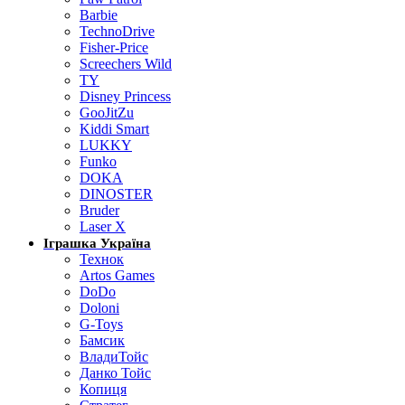
Barbie
TechnoDrive
Fisher-Price
Screechers Wild
TY
Disney Princess
GooJitZu
Kiddi Smart
LUKKY
Funko
DOKA
DINOSTER
Bruder
Laser X
Іграшка Україна
Технок
Artos Games
DoDo
Doloni
G-Toys
Бамсик
ВладиТойс
Данко Тойс
Копиця