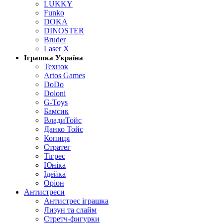
LUKKY
Funko
DOKA
DINOSTER
Bruder
Laser X
Іграшка Україна
Технок
Artos Games
DoDo
Doloni
G-Toys
Бамсик
ВладиТойс
Данко Тойс
Копиця
Стратег
Тігрес
Юніка
Ідейка
Оріон
Антистреси
Антистрес іграшка
Лизун та слайм
Стретч-фигурки