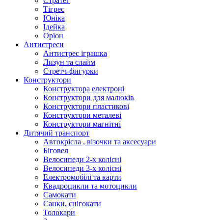
Стратег
Тігрес
Юніка
Ідейка
Оріон
Антистреси
Антистрес іграшка
Лизун та слайм
Стретч-фигурки
Конструктори
Конструктора електроні
Конструктори для малюків
Конструктори пластикові
Конструктори металеві
Конструктори магнітні
Дитячий транспорт
Автокрісла , візочки та аксесуари
Біговел
Велосипеди 2-х колісні
Велосипеди 3-х колісні
Електромобілі та карти
Квадроцикли та мотоцикли
Самокати
Санки, снігокати
Толокари