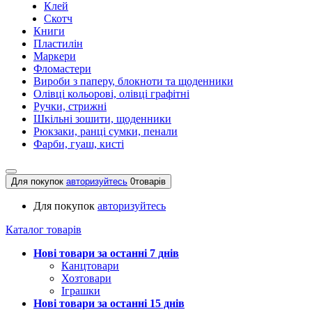
Клей
Скотч
Книги
Пластилін
Маркери
Фломастери
Вироби з паперу, блокноти та щоденники
Олівці кольорові, олівці графітні
Ручки, стрижні
Шкільні зошити, щоденники
Рюкзаки, ранці сумки, пенали
Фарби, гуаш, кисті
Для покупок
авторизуйтесь
0
товарів
Для покупок
авторизуйтесь
Каталог товарів
Нові товари за останнi 7 днiв
Канцтовари
Хозтовари
Іграшки
Нові товари за останнi 15 днiв