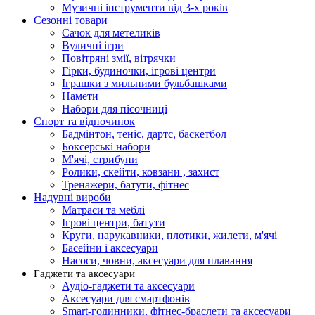
Музичні інструменти від 3-х років
Сезонні товари
Сачок для метеликів
Вуличні ігри
Повітряні змії, вітрячки
Гірки, будиночки, ігрові центри
Іграшки з мильними бульбашками
Намети
Набори для пісочниці
Спорт та відпочинок
Бадмінтон, теніс, дартс, баскетбол
Боксерські набори
М'ячі, стрибуни
Ролики, скейти, ковзани , захист
Тренажери, батути, фітнес
Надувні вироби
Матраси та меблі
Ігрові центри, батути
Круги, нарукавники, плотики, жилети, м'ячі
Басейни і аксесуари
Насоси, човни, аксесуари для плавання
Гаджети та аксесуари
Аудіо-гаджети та аксесуари
Аксесуари для смартфонів
Smart-годинники, фітнес-браслети та аксесуари