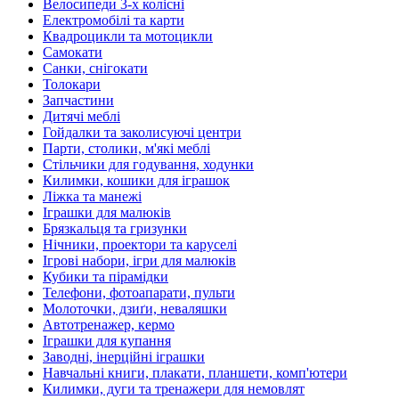
Велосипеди 3-х колісні
Електромобілі та карти
Квадроцикли та мотоцикли
Самокати
Санки, снігокати
Толокари
Запчастини
Дитячі меблі
Гойдалки та заколисуючі центри
Парти, столики, м'які меблі
Стільчики для годування, ходунки
Килимки, кошики для іграшок
Ліжка та манежі
Іграшки для малюків
Брязкальця та гризунки
Нічники, проектори та каруселі
Ігрові набори, ігри для малюків
Кубики та пірамідки
Телефони, фотоапарати, пульти
Молоточки, дзиґи, неваляшки
Автотренажер, кермо
Іграшки для купання
Заводні, інерційні іграшки
Навчальні книги, плакати, планшети, комп'ютери
Килимки, дуги та тренажери для немовлят