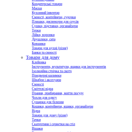
Кондитерські товари
Миски
Кухонний інвентар
Ємності, контейнери, судочки
Пляшки, диспенсери для соусів
Сушки, підставки, органайзери
Терки
Лійки, воронки
Друшляки, сита
Ковшики
Товари для кухні (різне)
Банки та ємності
Товари для дому
Клейонка
Інструменти, мультитули, ящики для інструментів
Ізоляційна стрічка та скотч
Придверні килимки
Швабри і аксесуари
Ємності
Сміттєві відра
Прання, прибирання, миття посуду
Чохли для одягу
Сушарки для білизни
Кошики, контейнери, ящики, органайзери
Відра
Товари для дому (різне)
Тачки
Скатертини і серветки на стіл
Вішаки