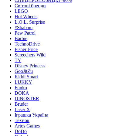
СПЕЦПРОПОЗИЦІЯ -90%
Світові бренди
LEGO
Hot Wheels
L.O.L. Surprise
#Sbabam
Paw Patrol
Barbie
TechnoDrive
Fisher-Price
Screechers Wild
TY
Disney Princess
GooJitZu
Kiddi Smart
LUKKY
Funko
DOKA
DINOSTER
Bruder
Laser X
Іграшка Україна
Технок
Artos Games
DoDo