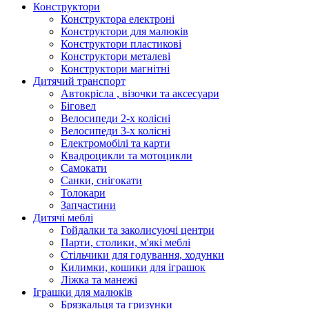
Конструктори
Конструктора електроні
Конструктори для малюків
Конструктори пластикові
Конструктори металеві
Конструктори магнітні
Дитячий транспорт
Автокрісла , візочки та аксесуари
Біговел
Велосипеди 2-х колісні
Велосипеди 3-х колісні
Електромобілі та карти
Квадроцикли та мотоцикли
Самокати
Санки, снігокати
Толокари
Запчастини
Дитячі меблі
Гойдалки та заколисуючі центри
Парти, столики, м'які меблі
Стільчики для годування, ходунки
Килимки, кошики для іграшок
Ліжка та манежі
Іграшки для малюків
Брязкальця та гризунки