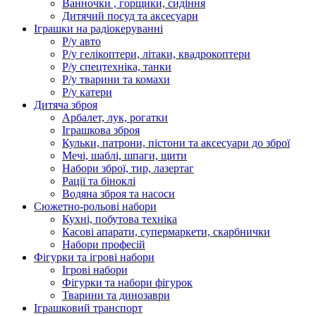
Ванночки , горщики, сидіння
Дитячий посуд та аксесуари
Іграшки на радіокеруванні
Р/у авто
Р/у гелікоптери, літаки, квадрокоптери
Р/у спецтехніка, танки
Р/у тварини та комахи
Р/у катери
Дитяча зброя
Арбалет, лук, рогатки
Іграшкова зброя
Кульки, патрони, пістони та аксесуари до зброї
Мечі, шаблі, шпаги, щити
Набори зброї, тир, лазертаг
Рації та біноклі
Водяна зброя та насоси
Сюжетно-рольові набори
Кухні, побутова техніка
Касові апарати, супермаркети, скарбнички
Набори професій
Фігурки та ігрові набори
Ігрові набори
Фігурки та набори фігурок
Тварини та динозаври
Іграшковий транспорт