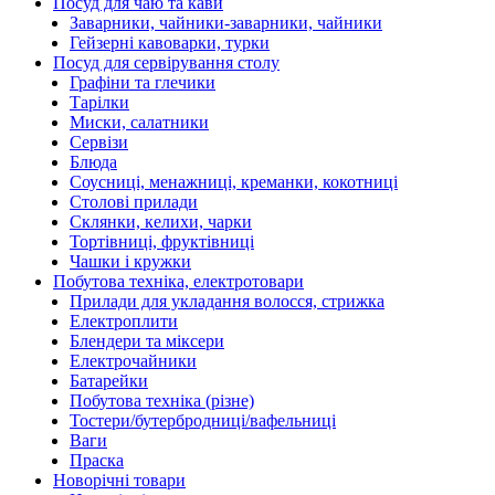
Посуд для чаю та кави
Заварники, чайники-заварники, чайники
Гейзерні кавоварки, турки
Посуд для сервірування столу
Графіни та глечики
Тарілки
Миски, салатники
Сервізи
Блюда
Соусниці, менажниці, креманки, кокотниці
Столові прилади
Склянки, келихи, чарки
Тортівниці, фруктівниці
Чашки і кружки
Побутова техніка, електротовари
Прилади для укладання волосся, стрижка
Електроплити
Блендери та міксери
Електрочайники
Батарейки
Побутова техніка (різне)
Тостери/бутербродниці/вафельниці
Ваги
Праска
Новорічні товари