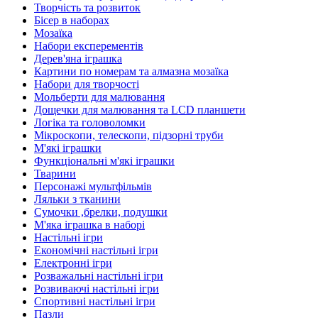
Творчість та розвиток
Бісер в наборах
Мозаїка
Набори експерементів
Дерев'яна іграшка
Картини по номерам та алмазна мозаїка
Набори для творчості
Мольберти для малювання
Дощечки для малювання та LCD планшети
Логіка та головоломки
Мікроскопи, телескопи, підзорні труби
М'які іграшки
Функціональні м'які іграшки
Тварини
Персонажі мультфільмів
Ляльки з тканини
Сумочки ,брелки, подушки
М'яка іграшка в наборі
Настільні ігри
Економічні настільні ігри
Електронні ігри
Розважальні настільні ігри
Розвиваючі настільні ігри
Спортивні настільні ігри
Пазли