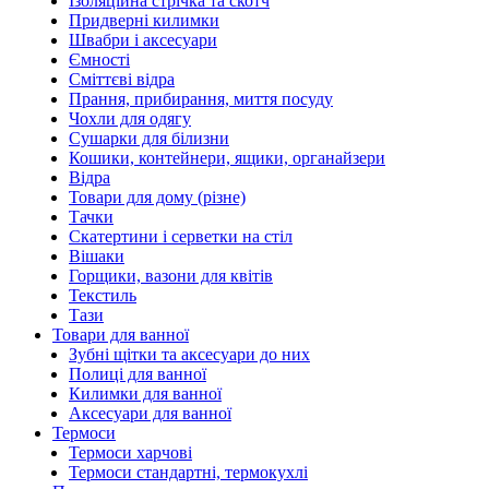
Ізоляційна стрічка та скотч
Придверні килимки
Швабри і аксесуари
Ємності
Сміттєві відра
Прання, прибирання, миття посуду
Чохли для одягу
Сушарки для білизни
Кошики, контейнери, ящики, органайзери
Відра
Товари для дому (різне)
Тачки
Скатертини і серветки на стіл
Вішаки
Горщики, вазони для квітів
Текстиль
Тази
Товари для ванної
Зубні щітки та аксесуари до них
Полиці для ванної
Килимки для ванної
Аксесуари для ванної
Термоси
Термоси харчові
Термоси стандартні, термокухлі