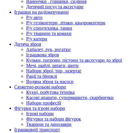
Ванночки , горщики, сидіння
Дитячий посуд та аксесуари
Іграшки на радіокеруванні
Р/у авто
Р/у гелікоптери, літаки, квадрокоптери
Р/у спецтехніка, танки
Р/у тварини та комахи
Р/у катери
Дитяча зброя
Арбалет, лук, рогатки
Іграшкова зброя
Кульки, патрони, пістони та аксесуари до зброї
Мечі, шаблі, шпаги, щити
Набори зброї, тир, лазертаг
Рації та біноклі
Водяна зброя та насоси
Сюжетно-рольові набори
Кухні, побутова техніка
Касові апарати, супермаркети, скарбнички
Набори професій
Фігурки та ігрові набори
Ігрові набори
Фігурки та набори фігурок
Тварини та динозаври
Іграшковий транспорт