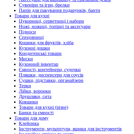
Сувеніри та ігри, брелки
Папір для пакування подарунків, банти
Товари для кухні
Цукорниці, серветниці і набори
Ножі, ножиці, топірці та аксесуари
Підноси
Спецовниці
Кошики для фруктів, хліба
Кухонні дошки
Кондитерські товари
Миски
Кухонний інвентар
Ємності, контейнери, судочки
Пляшки, диспенсери для соусів
Сушки, підставки, органайзери
Терки
Лійки, воронки
Друшляки, сита
Ковшики
Товари для кухні (різне)
Банки та ємності
Товари для дому
Клейонка
Інструменти, мультитули, ящики для інструментів