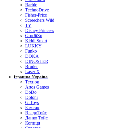
Barbie
TechnoDrive
Fisher-Price
Screechers Wild
TY
Disney Princess
GooJitZu
Kiddi Smart
LUKKY
Funko
DOKA
DINOSTER
Bruder
Laser X
Іграшка Україна
Технок
Artos Games
DoDo
Doloni
G-Toys
Бамсик
ВладиТойс
Данко Тойс
Копиця