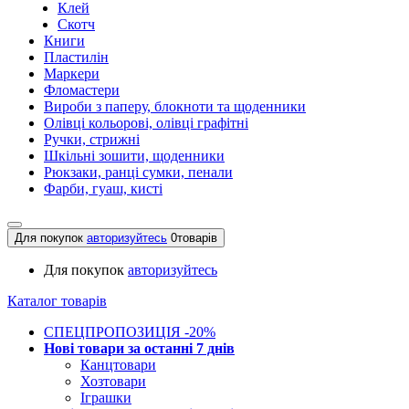
Клей
Скотч
Книги
Пластилін
Маркери
Фломастери
Вироби з паперу, блокноти та щоденники
Олівці кольорові, олівці графітні
Ручки, стрижні
Шкільні зошити, щоденники
Рюкзаки, ранці сумки, пенали
Фарби, гуаш, кисті
Для покупок
авторизуйтесь
0
товарів
Для покупок
авторизуйтесь
Каталог товарів
СПЕЦПРОПОЗИЦІЯ -20%
Нові товари за останнi 7 днiв
Канцтовари
Хозтовари
Іграшки