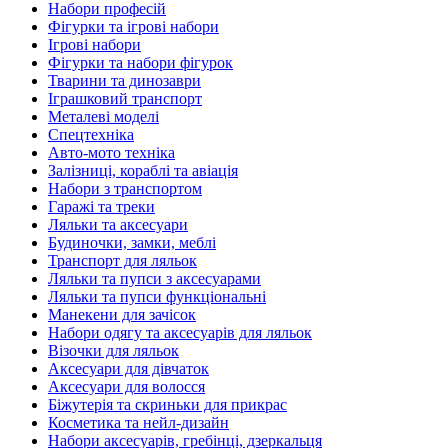
Набори професій
Фігурки та ігрові набори
Ігрові набори
Фігурки та набори фігурок
Тварини та динозаври
Іграшковий транспорт
Металеві моделі
Спецтехніка
Авто-мото техніка
Залізниці, кораблі та авіація
Набори з транспортом
Гаражі та треки
Ляльки та аксесуари
Будиночки, замки, меблі
Транспорт для ляльок
Ляльки та пупси з аксесуарами
Ляльки та пупси функціональні
Манекени для зачісок
Набори одягу та аксесуарів для ляльок
Візочки для ляльок
Аксесуари для дівчаток
Аксесуари для волосся
Біжутерія та скриньки для прикрас
Косметика та нейл-дизайн
Набори аксесуарів, гребінці, дзеркальця