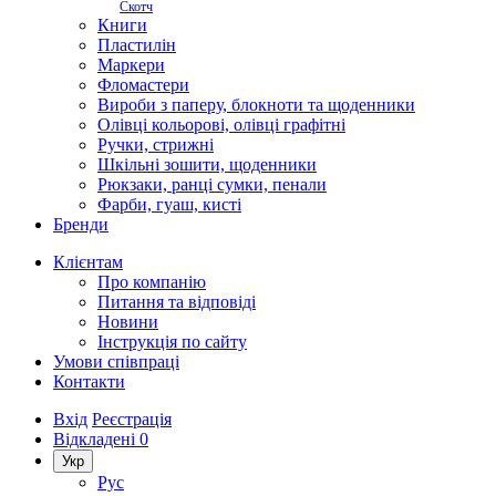
Скотч
Книги
Пластилін
Маркери
Фломастери
Вироби з паперу, блокноти та щоденники
Олівці кольорові, олівці графітні
Ручки, стрижні
Шкільні зошити, щоденники
Рюкзаки, ранці сумки, пенали
Фарби, гуаш, кисті
Бренди
Клієнтам
Про компанію
Питання та відповіді
Новини
Інструкція по сайту
Умови співпраці
Контакти
Вхід
Реєстрація
Відкладені
0
Укр
Рус