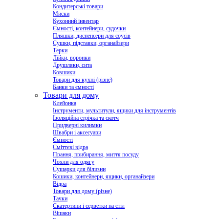
Кондитерські товари
Миски
Кухонний інвентар
Ємності, контейнери, судочки
Пляшки, диспенсери для соусів
Сушки, підставки, органайзери
Терки
Лійки, воронки
Друшляки, сита
Ковшики
Товари для кухні (різне)
Банки та ємності
Товари для дому
Клейонка
Інструменти, мультитули, ящики для інструментів
Ізоляційна стрічка та скотч
Придверні килимки
Швабри і аксесуари
Ємності
Сміттєві відра
Прання, прибирання, миття посуду
Чохли для одягу
Сушарки для білизни
Кошики, контейнери, ящики, органайзери
Відра
Товари для дому (різне)
Тачки
Скатертини і серветки на стіл
Вішаки