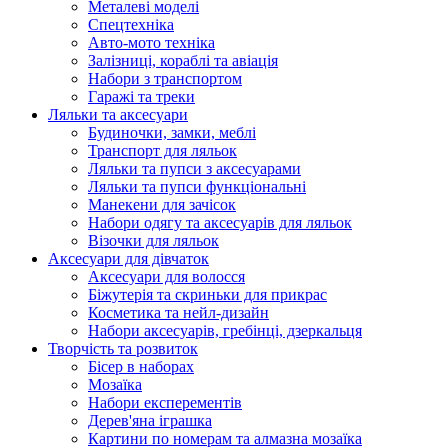
Металеві моделі
Спецтехніка
Авто-мото техніка
Залізниці, кораблі та авіація
Набори з транспортом
Гаражі та треки
Ляльки та аксесуари
Будиночки, замки, меблі
Транспорт для ляльок
Ляльки та пупси з аксесуарами
Ляльки та пупси функціональні
Манекени для зачісок
Набори одягу та аксесуарів для ляльок
Візочки для ляльок
Аксесуари для дівчаток
Аксесуари для волосся
Біжутерія та скриньки для прикрас
Косметика та нейл-дизайн
Набори аксесуарів, гребінці, дзеркальця
Творчість та розвиток
Бісер в наборах
Мозаїка
Набори експерементів
Дерев'яна іграшка
Картини по номерам та алмазна мозаїка