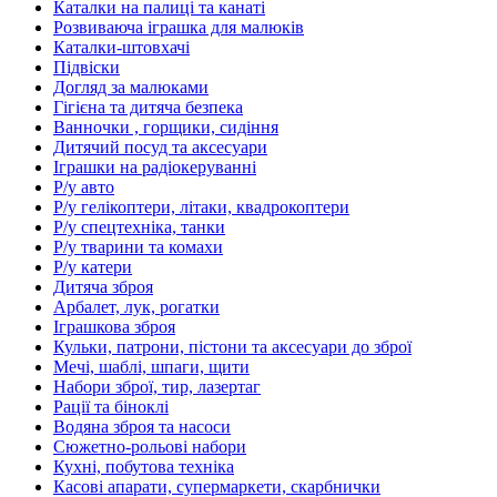
Каталки на палиці та канаті
Розвиваюча іграшка для малюків
Каталки-штовхачі
Підвіски
Догляд за малюками
Гігієна та дитяча безпека
Ванночки , горщики, сидіння
Дитячий посуд та аксесуари
Іграшки на радіокеруванні
Р/у авто
Р/у гелікоптери, літаки, квадрокоптери
Р/у спецтехніка, танки
Р/у тварини та комахи
Р/у катери
Дитяча зброя
Арбалет, лук, рогатки
Іграшкова зброя
Кульки, патрони, пістони та аксесуари до зброї
Мечі, шаблі, шпаги, щити
Набори зброї, тир, лазертаг
Рації та біноклі
Водяна зброя та насоси
Сюжетно-рольові набори
Кухні, побутова техніка
Касові апарати, супермаркети, скарбнички