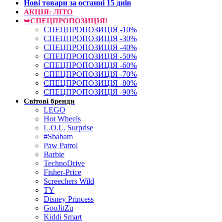
Нові товари за останнi 15 днiв
АКЦІЯ: ЛІТО
➥СПЕЦПРОПОЗИЦІЯ!
СПЕЦПРОПОЗИЦІЯ -10%
СПЕЦПРОПОЗИЦІЯ -30%
СПЕЦПРОПОЗИЦІЯ -40%
СПЕЦПРОПОЗИЦІЯ -50%
СПЕЦПРОПОЗИЦІЯ -60%
СПЕЦПРОПОЗИЦІЯ -70%
СПЕЦПРОПОЗИЦІЯ -80%
СПЕЦПРОПОЗИЦІЯ -90%
Світові бренди
LEGO
Hot Wheels
L.O.L. Surprise
#Sbabam
Paw Patrol
Barbie
TechnoDrive
Fisher-Price
Screechers Wild
TY
Disney Princess
GooJitZu
Kiddi Smart