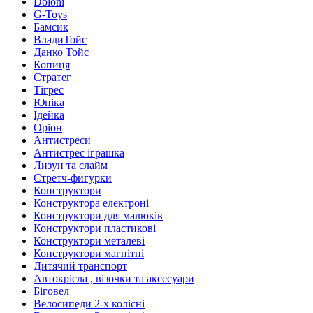
Doloni
G-Toys
Бамсик
ВладиТойс
Данко Тойс
Копиця
Стратег
Тігрес
Юніка
Ідейка
Оріон
Антистреси
Антистрес іграшка
Лизун та слайм
Стретч-фигурки
Конструктори
Конструктора електроні
Конструктори для малюків
Конструктори пластикові
Конструктори металеві
Конструктори магнітні
Дитячий транспорт
Автокрісла , візочки та аксесуари
Біговел
Велосипеди 2-х колісні