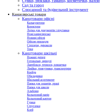
Сумки, рюкзаки, гаманці, косметички, валізи
Сад та город
Слюсарний та будівельний інструмент
Канцелярські товари
Канцтовари офісні
Калькулятори
Коректори
Лотки для документів і підставки
Ножі канцелярські
Ножиці офісні
Офісне приладдя
Степлери, дироколи
Теки
Канцтовари шкільні
Ножиці дитячі
Готовальні, циркулі
Ланчбокси, термоси, пляшечки
Лінійки, трикутники, транспортири
Крейда
Обкладинки
Шкільний асортимент
Папки для зошитів, праці
Папки для школи
Альбоми
Кольоровий папір
Кольоровий картон
Гумки
Стругачки
Клей