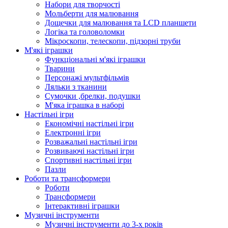
Набори для творчості
Мольберти для малювання
Дощечки для малювання та LCD планшети
Логіка та головоломки
Мікроскопи, телескопи, підзорні труби
М'які іграшки
Функціональні м'які іграшки
Тварини
Персонажі мультфільмів
Ляльки з тканини
Сумочки ,брелки, подушки
М'яка іграшка в наборі
Настільні ігри
Економічні настільні ігри
Електронні ігри
Розважальні настільні ігри
Розвиваючі настільні ігри
Спортивні настільні ігри
Пазли
Роботи та трансформери
Роботи
Трансформери
Інтерактивні іграшки
Музичні інструменти
Музичні інструменти до 3-х років