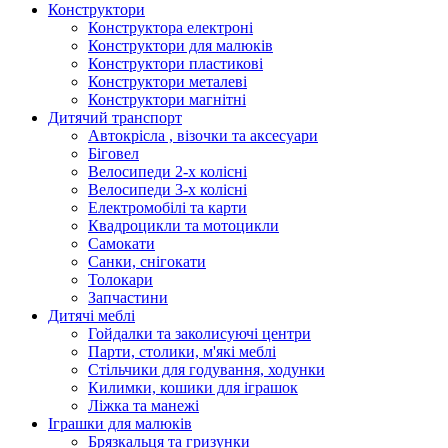
Конструктори
Конструктора електроні
Конструктори для малюків
Конструктори пластикові
Конструктори металеві
Конструктори магнітні
Дитячий транспорт
Автокрісла , візочки та аксесуари
Біговел
Велосипеди 2-х колісні
Велосипеди 3-х колісні
Електромобілі та карти
Квадроцикли та мотоцикли
Самокати
Санки, снігокати
Толокари
Запчастини
Дитячі меблі
Гойдалки та заколисуючі центри
Парти, столики, м'які меблі
Стільчики для годування, ходунки
Килимки, кошики для іграшок
Ліжка та манежі
Іграшки для малюків
Брязкальця та гризунки