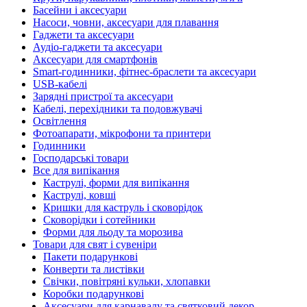
Басейни і аксесуари
Насоси, човни, аксесуари для плавання
Гаджети та аксесуари
Аудіо-гаджети та аксесуари
Аксесуари для смартфонів
Smart-годинники, фітнес-браслети та аксесуари
USB-кабелі
Зарядні пристрої та аксесуари
Кабелі, перехідники та подовжувачі
Освітлення
Фотоапарати, мікрофони та принтери
Годинники
Господарські товари
Все для випікання
Каструлі, форми для випікання
Каструлі, ковші
Кришки для каструль і сковорідок
Сковорідки і сотейники
Форми для льоду та морозива
Товари для свят і сувеніри
Пакети подарункові
Конверти та листівки
Свічки, повітряні кульки, хлопавки
Коробки подарункові
Аксесуари для карнавалу та святковий декор