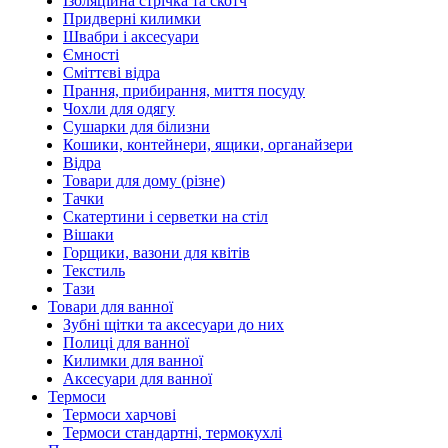
Ізоляційна стрічка та скотч
Придверні килимки
Швабри і аксесуари
Ємності
Сміттєві відра
Прання, прибирання, миття посуду
Чохли для одягу
Сушарки для білизни
Кошики, контейнери, ящики, органайзери
Відра
Товари для дому (різне)
Тачки
Скатертини і серветки на стіл
Вішаки
Горщики, вазони для квітів
Текстиль
Тази
Товари для ванної
Зубні щітки та аксесуари до них
Полиці для ванної
Килимки для ванної
Аксесуари для ванної
Термоси
Термоси харчові
Термоси стандартні, термокухлі