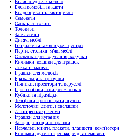
Велосипеди 3-х колісні
Електромобілі та карти
Квадроцикли та мотоцикли
Самокати
Санки, снігокати
Толокари
Запчастини
Дитячі меблі
Гойдалки та заколисуючі центри
Парти, столики, м'які меблі
Стільчики для годування, ходунки
Килимки, кошики для іграшок
Ліжка та манежі
Іграшки для малюків
Брязкальця та гризунки
Нічники, проектори та каруселі
Ігрові набори, ігри для малюків
Кубики та пірамідки
Телефони, фотоапарати, пульти
Молоточки, дзиґи, неваляшки
Автотренажер, кермо
Іграшки для купання
Заводні, інерційні іграшки
Навчальні книги, плакати, планшети, комп'ютери
Килимки, дуги та тренажери для немовлят