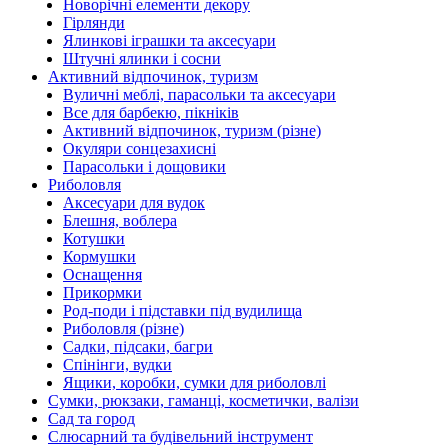
Новорічні елементи декору
Гірлянди
Ялинкові іграшки та аксесуари
Штучні ялинки і сосни
Активний відпочинок, туризм
Вуличні меблі, парасольки та аксесуари
Все для барбекю, пікніків
Активний відпочинок, туризм (різне)
Окуляри сонцезахисні
Парасольки і дощовики
Риболовля
Аксесуари для вудок
Блешня, воблера
Котушки
Кормушки
Оснащення
Прикормки
Род-поди і підставки під вудилища
Риболовля (різне)
Садки, підсаки, багри
Спінінги, вудки
Ящики, коробки, сумки для риболовлі
Сумки, рюкзаки, гаманці, косметички, валізи
Сад та город
Слюсарний та будівельний інструмент