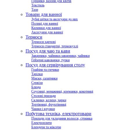
Горщики, вазони для квітів
Текстиль
Тази
Товари для ванної
Зубні щітки та аксесуари до них
Полиці для ванної
Килимки для ванної
Аксесуари для ванної
Термоси
Термоси харчові
Термоси стандартні, термокухлі
Посуд для чаю та кави
Заварники, чайники-заварники, чайники
Гейзерні кавоварки, турки
Посуд для сервірування столу
Графіни та глечики
Тарілки
Миски, салатники
Сервізи
Блюда
Соусниці, менажниці, креманки, кокотниці
Столові прилади
Склянки, келихи, чарки
Тортівниці, фруктівниці
Чашки і кружки
Побутова техніка, електротовари
Прилади для укладання волосся, стрижка
Електроплити
Блендери та міксери