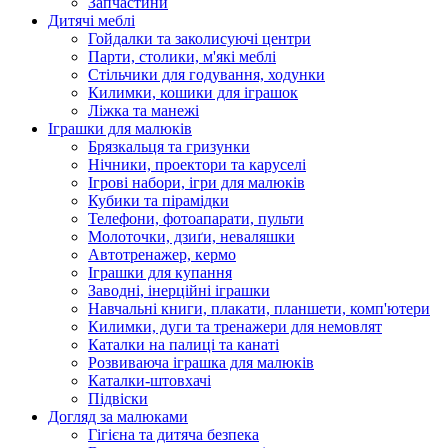
Запчастини
Дитячі меблі
Гойдалки та заколисуючі центри
Парти, столики, м'які меблі
Стільчики для годування, ходунки
Килимки, кошики для іграшок
Ліжка та манежі
Іграшки для малюків
Брязкальця та гризунки
Нічники, проектори та каруселі
Ігрові набори, ігри для малюків
Кубики та пірамідки
Телефони, фотоапарати, пульти
Молоточки, дзиґи, неваляшки
Автотренажер, кермо
Іграшки для купання
Заводні, інерційні іграшки
Навчальні книги, плакати, планшети, комп'ютери
Килимки, дуги та тренажери для немовлят
Каталки на палиці та канаті
Розвиваюча іграшка для малюків
Каталки-штовхачі
Підвіски
Догляд за малюками
Гігієна та дитяча безпека