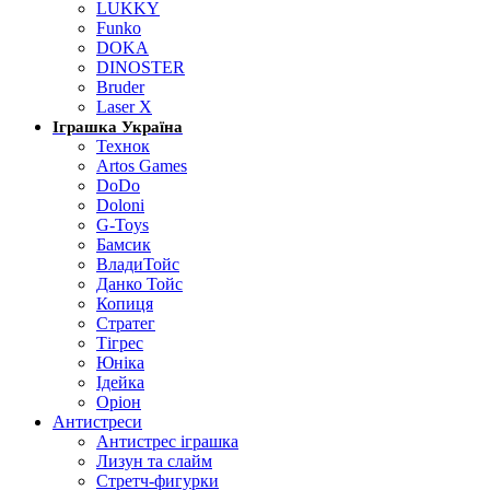
LUKKY
Funko
DOKA
DINOSTER
Bruder
Laser X
Іграшка Україна
Технок
Artos Games
DoDo
Doloni
G-Toys
Бамсик
ВладиТойс
Данко Тойс
Копиця
Стратег
Тігрес
Юніка
Ідейка
Оріон
Антистреси
Антистрес іграшка
Лизун та слайм
Стретч-фигурки