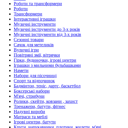
Роботи та трансформери
Роботи
Трансформери
Інтерактивні іграшки
Музичні інструменти
Музичні інструменти до 3-х років
Музичні інструменти від 3-х років
Сезонні товари
Сачок для метеликів
Вуличні ігри
Повітряні змії, вітрячки
Гірки, будиночки, ігрові центри
Іграшки з мильними бульбашками
Намети
Набори для пісочниці
Спорт та відпочинок
Бадмінтон, теніс, дартс, баскетбол
Боксерські набори
М'ячі, стрибуни
Ролики, скейти, ковзани , захист
Тренажери, батути, фітнес
Надувні вироби
Матраси та меблі
Ігрові центри, батути
Круги, нарукавники, плотики, жилети, м'ячі