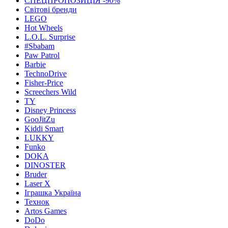
СПЕЦПРОПОЗИЦІЯ -90%
Світові бренди
LEGO
Hot Wheels
L.O.L. Surprise
#Sbabam
Paw Patrol
Barbie
TechnoDrive
Fisher-Price
Screechers Wild
TY
Disney Princess
GooJitZu
Kiddi Smart
LUKKY
Funko
DOKA
DINOSTER
Bruder
Laser X
Іграшка Україна
Технок
Artos Games
DoDo