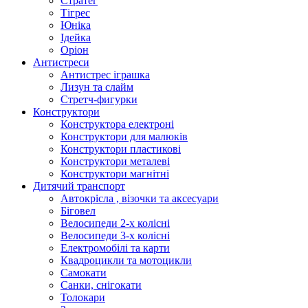
Стратег
Тігрес
Юніка
Ідейка
Оріон
Антистреси
Антистрес іграшка
Лизун та слайм
Стретч-фигурки
Конструктори
Конструктора електроні
Конструктори для малюків
Конструктори пластикові
Конструктори металеві
Конструктори магнітні
Дитячий транспорт
Автокрісла , візочки та аксесуари
Біговел
Велосипеди 2-х колісні
Велосипеди 3-х колісні
Електромобілі та карти
Квадроцикли та мотоцикли
Самокати
Санки, снігокати
Толокари