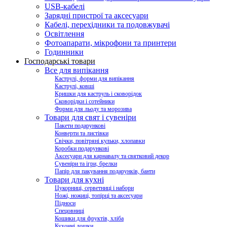
USB-кабелі
Зарядні пристрої та аксесуари
Кабелі, перехідники та подовжувачі
Освітлення
Фотоапарати, мікрофони та принтери
Годинники
Господарські товари
Все для випікання
Каструлі, форми для випікання
Каструлі, ковші
Кришки для каструль і сковорідок
Сковорідки і сотейники
Форми для льоду та морозива
Товари для свят і сувеніри
Пакети подарункові
Конверти та листівки
Свічки, повітряні кульки, хлопавки
Коробки подарункові
Аксесуари для карнавалу та святковий декор
Сувеніри та ігри, брелки
Папір для пакування подарунків, банти
Товари для кухні
Цукорниці, серветниці і набори
Ножі, ножиці, топірці та аксесуари
Підноси
Спецовниці
Кошики для фруктів, хліба
Кухонні дошки