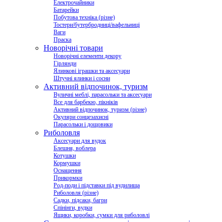
Електрочайники
Батарейки
Побутова техніка (різне)
Тостери/бутербродниці/вафельниці
Ваги
Праска
Новорічні товари
Новорічні елементи декору
Гірлянди
Ялинкові іграшки та аксесуари
Штучні ялинки і сосни
Активний відпочинок, туризм
Вуличні меблі, парасольки та аксесуари
Все для барбекю, пікніків
Активний відпочинок, туризм (різне)
Окуляри сонцезахисні
Парасольки і дощовики
Риболовля
Аксесуари для вудок
Блешня, воблера
Котушки
Кормушки
Оснащення
Прикормки
Род-поди і підставки під вудилища
Риболовля (різне)
Садки, підсаки, багри
Спінінги, вудки
Ящики, коробки, сумки для риболовлі