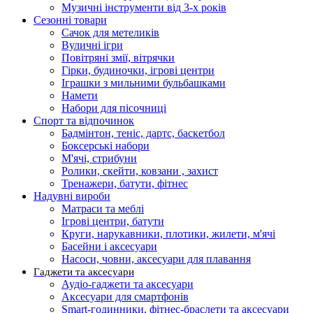
Музичні інструменти від 3-х років
Сезонні товари
Сачок для метеликів
Вуличні ігри
Повітряні змії, вітрячки
Гірки, будиночки, ігрові центри
Іграшки з мильними бульбашками
Намети
Набори для пісочниці
Спорт та відпочинок
Бадмінтон, теніс, дартс, баскетбол
Боксерські набори
М'ячі, стрибуни
Ролики, скейти, ковзани , захист
Тренажери, батути, фітнес
Надувні вироби
Матраси та меблі
Ігрові центри, батути
Круги, нарукавники, плотики, жилети, м'ячі
Басейни і аксесуари
Насоси, човни, аксесуари для плавання
Гаджети та аксесуари
Аудіо-гаджети та аксесуари
Аксесуари для смартфонів
Smart-годинники, фітнес-браслети та аксесуари