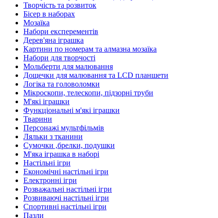
Творчість та розвиток
Бісер в наборах
Мозаїка
Набори експерементів
Дерев'яна іграшка
Картини по номерам та алмазна мозаїка
Набори для творчості
Мольберти для малювання
Дощечки для малювання та LCD планшети
Логіка та головоломки
Мікроскопи, телескопи, підзорні труби
М'які іграшки
Функціональні м'які іграшки
Тварини
Персонажі мультфільмів
Ляльки з тканини
Сумочки ,брелки, подушки
М'яка іграшка в наборі
Настільні ігри
Економічні настільні ігри
Електронні ігри
Розважальні настільні ігри
Розвиваючі настільні ігри
Спортивні настільні ігри
Пазли