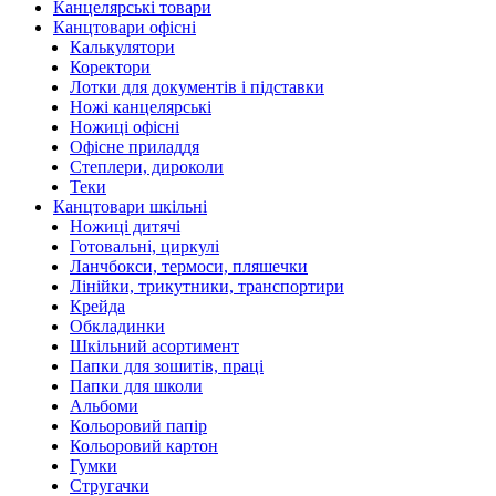
Канцелярські товари
Канцтовари офісні
Калькулятори
Коректори
Лотки для документів і підставки
Ножі канцелярські
Ножиці офісні
Офісне приладдя
Степлери, дироколи
Теки
Канцтовари шкільні
Ножиці дитячі
Готовальні, циркулі
Ланчбокси, термоси, пляшечки
Лінійки, трикутники, транспортири
Крейда
Обкладинки
Шкільний асортимент
Папки для зошитів, праці
Папки для школи
Альбоми
Кольоровий папір
Кольоровий картон
Гумки
Стругачки