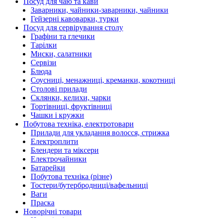
Посуд для чаю та кави
Заварники, чайники-заварники, чайники
Гейзерні кавоварки, турки
Посуд для сервірування столу
Графіни та глечики
Тарілки
Миски, салатники
Сервізи
Блюда
Соусниці, менажниці, креманки, кокотниці
Столові прилади
Склянки, келихи, чарки
Тортівниці, фруктівниці
Чашки і кружки
Побутова техніка, електротовари
Прилади для укладання волосся, стрижка
Електроплити
Блендери та міксери
Електрочайники
Батарейки
Побутова техніка (різне)
Тостери/бутербродниці/вафельниці
Ваги
Праска
Новорічні товари