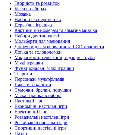
Творчість та розвиток
Бісер в наборах
Мозаїка
Набори експерементів
Дерев'яна іграшка
Картини по номерам та алмазна мозаїка
Набори для творчості
Мольберти для малювання
Дощечки для малювання та LCD планшети
Логіка та головоломки
Мікроскопи, телескопи, підзорні труби
М'які іграшки
Функціональні м'які іграшки
Тварини
Персонажі мультфільмів
Ляльки з тканини
Сумочки ,брелки, подушки
М'яка іграшка в наборі
Настільні ігри
Економічні настільні ігри
Електронні ігри
Розважальні настільні ігри
Розвиваючі настільні ігри
Спортивні настільні ігри
Пазли