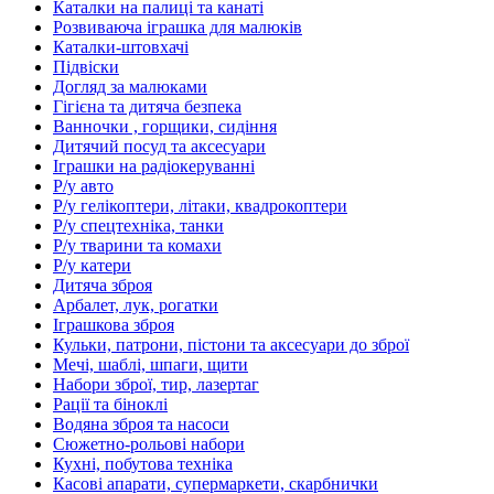
Каталки на палиці та канаті
Розвиваюча іграшка для малюків
Каталки-штовхачі
Підвіски
Догляд за малюками
Гігієна та дитяча безпека
Ванночки , горщики, сидіння
Дитячий посуд та аксесуари
Іграшки на радіокеруванні
Р/у авто
Р/у гелікоптери, літаки, квадрокоптери
Р/у спецтехніка, танки
Р/у тварини та комахи
Р/у катери
Дитяча зброя
Арбалет, лук, рогатки
Іграшкова зброя
Кульки, патрони, пістони та аксесуари до зброї
Мечі, шаблі, шпаги, щити
Набори зброї, тир, лазертаг
Рації та біноклі
Водяна зброя та насоси
Сюжетно-рольові набори
Кухні, побутова техніка
Касові апарати, супермаркети, скарбнички