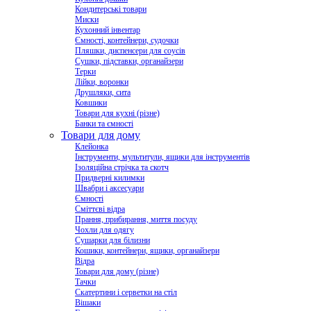
Кондитерські товари
Миски
Кухонний інвентар
Ємності, контейнери, судочки
Пляшки, диспенсери для соусів
Сушки, підставки, органайзери
Терки
Лійки, воронки
Друшляки, сита
Ковшики
Товари для кухні (різне)
Банки та ємності
Товари для дому
Клейонка
Інструменти, мультитули, ящики для інструментів
Ізоляційна стрічка та скотч
Придверні килимки
Швабри і аксесуари
Ємності
Сміттєві відра
Прання, прибирання, миття посуду
Чохли для одягу
Сушарки для білизни
Кошики, контейнери, ящики, органайзери
Відра
Товари для дому (різне)
Тачки
Скатертини і серветки на стіл
Вішаки