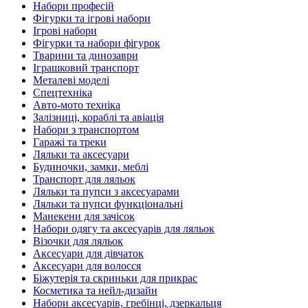
Набори професій
Фігурки та ігрові набори
Ігрові набори
Фігурки та набори фігурок
Тварини та динозаври
Іграшковий транспорт
Металеві моделі
Спецтехніка
Авто-мото техніка
Залізниці, кораблі та авіація
Набори з транспортом
Гаражі та треки
Ляльки та аксесуари
Будиночки, замки, меблі
Транспорт для ляльок
Ляльки та пупси з аксесуарами
Ляльки та пупси функціональні
Манекени для зачісок
Набори одягу та аксесуарів для ляльок
Візочки для ляльок
Аксесуари для дівчаток
Аксесуари для волосся
Біжутерія та скриньки для прикрас
Косметика та нейл-дизайн
Набори аксесуарів, гребінці, дзеркальця