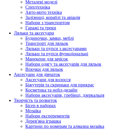
Металеві моделі
Спецтехніка
Авто-мото техніка
Залізниці, кораблі та авіація
Набори з транспортом
Гаражі та треки
Ляльки та аксесуари
Будиночки, замки, меблі
Транспорт для ляльок
Ляльки та пупси з аксесуарами
Ляльки та пупси функціональні
Манекени для зачісок
Набори одягу та аксесуарів для ляльок
Візочки для ляльок
Аксесуари для дівчаток
Аксесуари для волосся
Біжутерія та скриньки для прикрас
Косметика та нейл-дизайн
Набори аксесуарів, гребінці, дзеркальця
Творчість та розвиток
Бісер в наборах
Мозаїка
Набори експерементів
Дерев'яна іграшка
Картини по номерам та алмазна мозаїка