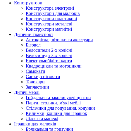
Конструктори
Конструктора електроні
Конструктори для малюків
Конструктори пластикові
Конструктори металеві
Конструктори магнітні
Дитячий транспорт
Автокрісла , візочки та аксесуари
Біговел
Велосипеди 2-х колісні
Велосипеди 3-х колісні
Електромобілі та карти
Квадроцикли та мотоцикли
Самокати
Санки, снігокати
Толокари
Запчастини
Дитячі меблі
Гойдалки та заколисуючі центри
Парти, столики, м'які меблі
Стільчики для годування, ходунки
Килимки, кошики для іграшок
Ліжка та манежі
Іграшки для малюків
Брязкальця та гризунки