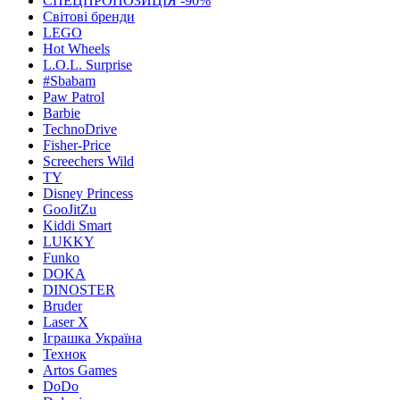
СПЕЦПРОПОЗИЦІЯ -90%
Світові бренди
LEGO
Hot Wheels
L.O.L. Surprise
#Sbabam
Paw Patrol
Barbie
TechnoDrive
Fisher-Price
Screechers Wild
TY
Disney Princess
GooJitZu
Kiddi Smart
LUKKY
Funko
DOKA
DINOSTER
Bruder
Laser X
Іграшка Україна
Технок
Artos Games
DoDo