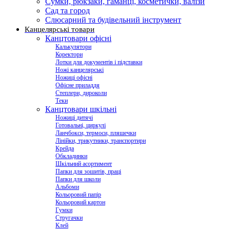
Сумки, рюкзаки, гаманці, косметички, валізи
Сад та город
Слюсарний та будівельний інструмент
Канцелярські товари
Канцтовари офісні
Калькулятори
Коректори
Лотки для документів і підставки
Ножі канцелярські
Ножиці офісні
Офісне приладдя
Степлери, дироколи
Теки
Канцтовари шкільні
Ножиці дитячі
Готовальні, циркулі
Ланчбокси, термоси, пляшечки
Лінійки, трикутники, транспортири
Крейда
Обкладинки
Шкільний асортимент
Папки для зошитів, праці
Папки для школи
Альбоми
Кольоровий папір
Кольоровий картон
Гумки
Стругачки
Клей