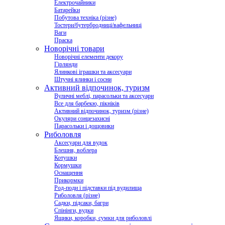
Електрочайники
Батарейки
Побутова техніка (різне)
Тостери/бутербродниці/вафельниці
Ваги
Праска
Новорічні товари
Новорічні елементи декору
Гірлянди
Ялинкові іграшки та аксесуари
Штучні ялинки і сосни
Активний відпочинок, туризм
Вуличні меблі, парасольки та аксесуари
Все для барбекю, пікніків
Активний відпочинок, туризм (різне)
Окуляри сонцезахисні
Парасольки і дощовики
Риболовля
Аксесуари для вудок
Блешня, воблера
Котушки
Кормушки
Оснащення
Прикормки
Род-поди і підставки під вудилища
Риболовля (різне)
Садки, підсаки, багри
Спінінги, вудки
Ящики, коробки, сумки для риболовлі