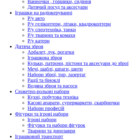
Ванночки , горщики, сидіння
Дитячий посуд та аксесуари
Іграшки на радіокеруванні
Р/у авто
Р/у гелікоптери, літаки, квадрокоптери
Р/у спецтехніка, танки
Р/у тварини та комахи
Р/у катери
Дитяча зброя
Арбалет, лук, рогатки
Іграшкова зброя
Кульки, патрони, пістони та аксесуари до зброї
Мечі, шаблі, шпаги, щити
Набори зброї, тир, лазертаг
Рації та біноклі
Водяна зброя та насоси
Сюжетно-рольові набори
Кухні, побутова техніка
Касові апарати, супермаркети, скарбнички
Набори професій
Фігурки та ігрові набори
Ігрові набори
Фігурки та набори фігурок
Тварини та динозаври
Іграшковий транспорт