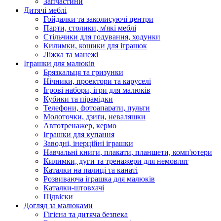
Запчастини
Дитячі меблі
Гойдалки та заколисуючі центри
Парти, столики, м'які меблі
Стільчики для годування, ходунки
Килимки, кошики для іграшок
Ліжка та манежі
Іграшки для малюків
Брязкальця та гризунки
Нічники, проектори та каруселі
Ігрові набори, ігри для малюків
Кубики та пірамідки
Телефони, фотоапарати, пульти
Молоточки, дзиґи, неваляшки
Автотренажер, кермо
Іграшки для купання
Заводні, інерційні іграшки
Навчальні книги, плакати, планшети, комп'ютери
Килимки, дуги та тренажери для немовлят
Каталки на палиці та канаті
Розвиваюча іграшка для малюків
Каталки-штовхачі
Підвіски
Догляд за малюками
Гігієна та дитяча безпека