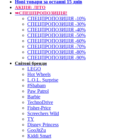
Нові товари за останнi 15 днiв
АКЦІЯ: ЛІТО
➥СПЕЦПРОПОЗИЦІЯ!
СПЕЦПРОПОЗИЦІЯ -10%
СПЕЦПРОПОЗИЦІЯ -30%
СПЕЦПРОПОЗИЦІЯ -40%
СПЕЦПРОПОЗИЦІЯ -50%
СПЕЦПРОПОЗИЦІЯ -60%
СПЕЦПРОПОЗИЦІЯ -70%
СПЕЦПРОПОЗИЦІЯ -80%
СПЕЦПРОПОЗИЦІЯ -90%
Світові бренди
LEGO
Hot Wheels
L.O.L. Surprise
#Sbabam
Paw Patrol
Barbie
TechnoDrive
Fisher-Price
Screechers Wild
TY
Disney Princess
GooJitZu
Kiddi Smart