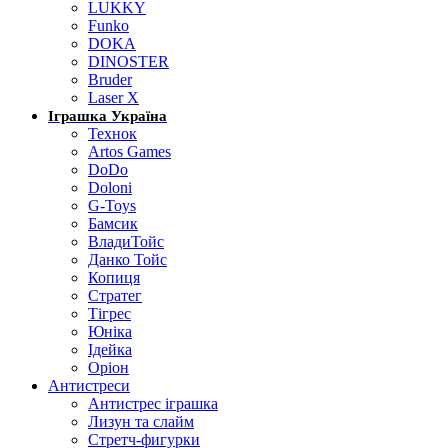
LUKKY
Funko
DOKA
DINOSTER
Bruder
Laser X
Іграшка Україна
Технок
Artos Games
DoDo
Doloni
G-Toys
Бамсик
ВладиТойс
Данко Тойс
Копиця
Стратег
Тігрес
Юніка
Ідейка
Оріон
Антистреси
Антистрес іграшка
Лизун та слайм
Стретч-фигурки