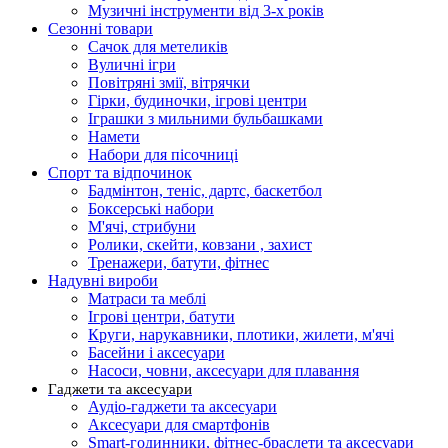
Музичні інструменти від 3-х років
Сезонні товари
Сачок для метеликів
Вуличні ігри
Повітряні змії, вітрячки
Гірки, будиночки, ігрові центри
Іграшки з мильними бульбашками
Намети
Набори для пісочниці
Спорт та відпочинок
Бадмінтон, теніс, дартс, баскетбол
Боксерські набори
М'ячі, стрибуни
Ролики, скейти, ковзани , захист
Тренажери, батути, фітнес
Надувні вироби
Матраси та меблі
Ігрові центри, батути
Круги, нарукавники, плотики, жилети, м'ячі
Басейни і аксесуари
Насоси, човни, аксесуари для плавання
Гаджети та аксесуари
Аудіо-гаджети та аксесуари
Аксесуари для смартфонів
Smart-годинники, фітнес-браслети та аксесуари