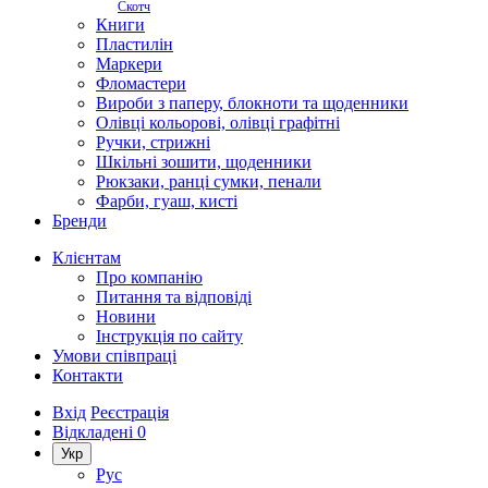
Скотч
Книги
Пластилін
Маркери
Фломастери
Вироби з паперу, блокноти та щоденники
Олівці кольорові, олівці графітні
Ручки, стрижні
Шкільні зошити, щоденники
Рюкзаки, ранці сумки, пенали
Фарби, гуаш, кисті
Бренди
Клієнтам
Про компанію
Питання та відповіді
Новини
Інструкція по сайту
Умови співпраці
Контакти
Вхід
Реєстрація
Відкладені
0
Укр
Рус