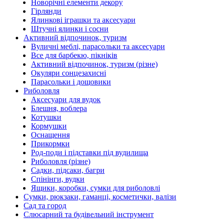
Новорічні елементи декору
Гірлянди
Ялинкові іграшки та аксесуари
Штучні ялинки і сосни
Активний відпочинок, туризм
Вуличні меблі, парасольки та аксесуари
Все для барбекю, пікніків
Активний відпочинок, туризм (різне)
Окуляри сонцезахисні
Парасольки і дощовики
Риболовля
Аксесуари для вудок
Блешня, воблера
Котушки
Кормушки
Оснащення
Прикормки
Род-поди і підставки під вудилища
Риболовля (різне)
Садки, підсаки, багри
Спінінги, вудки
Ящики, коробки, сумки для риболовлі
Сумки, рюкзаки, гаманці, косметички, валізи
Сад та город
Слюсарний та будівельний інструмент