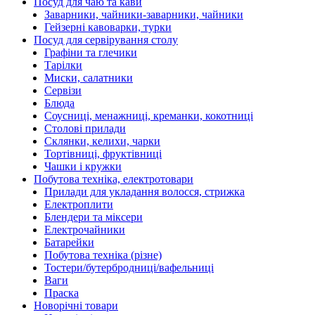
Посуд для чаю та кави
Заварники, чайники-заварники, чайники
Гейзерні кавоварки, турки
Посуд для сервірування столу
Графіни та глечики
Тарілки
Миски, салатники
Сервізи
Блюда
Соусниці, менажниці, креманки, кокотниці
Столові прилади
Склянки, келихи, чарки
Тортівниці, фруктівниці
Чашки і кружки
Побутова техніка, електротовари
Прилади для укладання волосся, стрижка
Електроплити
Блендери та міксери
Електрочайники
Батарейки
Побутова техніка (різне)
Тостери/бутербродниці/вафельниці
Ваги
Праска
Новорічні товари