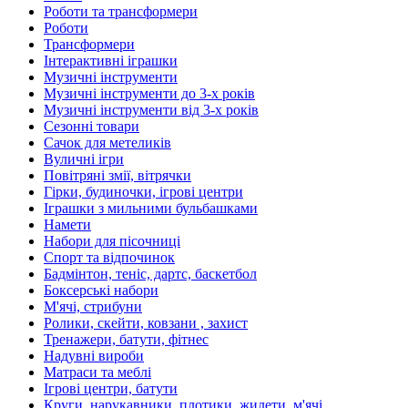
Роботи та трансформери
Роботи
Трансформери
Інтерактивні іграшки
Музичні інструменти
Музичні інструменти до 3-х років
Музичні інструменти від 3-х років
Сезонні товари
Сачок для метеликів
Вуличні ігри
Повітряні змії, вітрячки
Гірки, будиночки, ігрові центри
Іграшки з мильними бульбашками
Намети
Набори для пісочниці
Спорт та відпочинок
Бадмінтон, теніс, дартс, баскетбол
Боксерські набори
М'ячі, стрибуни
Ролики, скейти, ковзани , захист
Тренажери, батути, фітнес
Надувні вироби
Матраси та меблі
Ігрові центри, батути
Круги, нарукавники, плотики, жилети, м'ячі