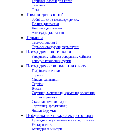
Горщики, вазони для квітів
Текстиль
Тази
Товари для ванної
Зубні щітки та аксесуари до них
Полиці для ванної
Килимки для ванної
Аксесуари для ванної
Термоси
Термоси харчові
Термоси стандартні, термокухлі
Посуд для чаю та кави
Заварники, чайники-заварники, чайники
Гейзерні кавоварки, турки
Посуд для сервірування столу
Графіни та глечики
Тарілки
Миски, салатники
Сервізи
Блюда
Соусниці, менажниці, креманки, кокотниці
Столові прилади
Склянки, келихи, чарки
Тортівниці, фруктівниці
Чашки і кружки
Побутова техніка, електротовари
Прилади для укладання волосся, стрижка
Електроплити
Блендери та міксери