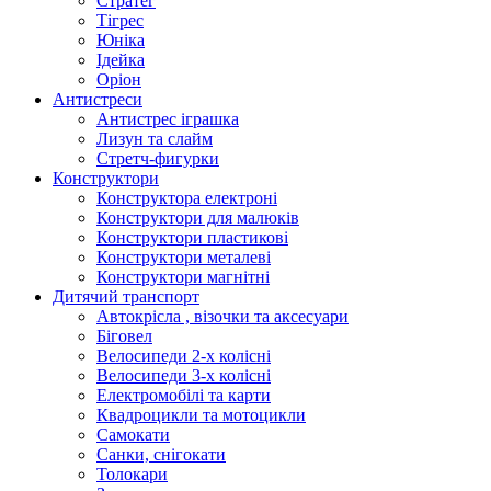
Стратег
Тігрес
Юніка
Ідейка
Оріон
Антистреси
Антистрес іграшка
Лизун та слайм
Стретч-фигурки
Конструктори
Конструктора електроні
Конструктори для малюків
Конструктори пластикові
Конструктори металеві
Конструктори магнітні
Дитячий транспорт
Автокрісла , візочки та аксесуари
Біговел
Велосипеди 2-х колісні
Велосипеди 3-х колісні
Електромобілі та карти
Квадроцикли та мотоцикли
Самокати
Санки, снігокати
Толокари