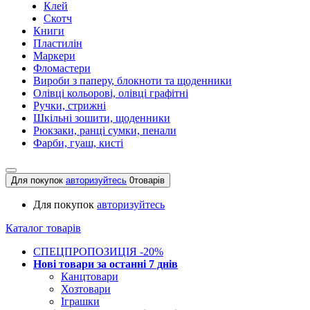
Клей
Скотч
Книги
Пластилін
Маркери
Фломастери
Вироби з паперу, блокноти та щоденники
Олівці кольорові, олівці графітні
Ручки, стрижні
Шкільні зошити, щоденники
Рюкзаки, ранці сумки, пенали
Фарби, гуаш, кисті
Для покупок
авторизуйтесь
0
товарів
Для покупок
авторизуйтесь
Каталог товарів
СПЕЦПРОПОЗИЦІЯ -20%
Нові товари за останнi 7 днiв
Канцтовари
Хозтовари
Іграшки