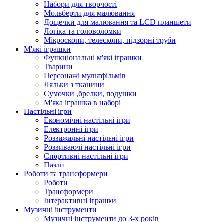
Набори для творчості
Мольберти для малювання
Дощечки для малювання та LCD планшети
Логіка та головоломки
Мікроскопи, телескопи, підзорні труби
М'які іграшки
Функціональні м'які іграшки
Тварини
Персонажі мультфільмів
Ляльки з тканини
Сумочки ,брелки, подушки
М'яка іграшка в наборі
Настільні ігри
Економічні настільні ігри
Електронні ігри
Розважальні настільні ігри
Розвиваючі настільні ігри
Спортивні настільні ігри
Пазли
Роботи та трансформери
Роботи
Трансформери
Інтерактивні іграшки
Музичні інструменти
Музичні інструменти до 3-х років