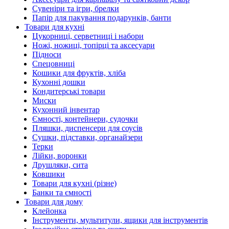
Сувеніри та ігри, брелки
Папір для пакування подарунків, банти
Товари для кухні
Цукорниці, серветниці і набори
Ножі, ножиці, топірці та аксесуари
Підноси
Спецовниці
Кошики для фруктів, хліба
Кухонні дошки
Кондитерські товари
Миски
Кухонний інвентар
Ємності, контейнери, судочки
Пляшки, диспенсери для соусів
Сушки, підставки, органайзери
Терки
Лійки, воронки
Друшляки, сита
Ковшики
Товари для кухні (різне)
Банки та ємності
Товари для дому
Клейонка
Інструменти, мультитули, ящики для інструментів