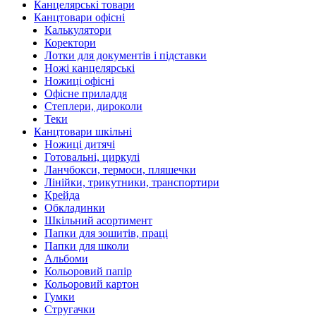
Канцелярські товари
Канцтовари офісні
Калькулятори
Коректори
Лотки для документів і підставки
Ножі канцелярські
Ножиці офісні
Офісне приладдя
Степлери, дироколи
Теки
Канцтовари шкільні
Ножиці дитячі
Готовальні, циркулі
Ланчбокси, термоси, пляшечки
Лінійки, трикутники, транспортири
Крейда
Обкладинки
Шкільний асортимент
Папки для зошитів, праці
Папки для школи
Альбоми
Кольоровий папір
Кольоровий картон
Гумки
Стругачки