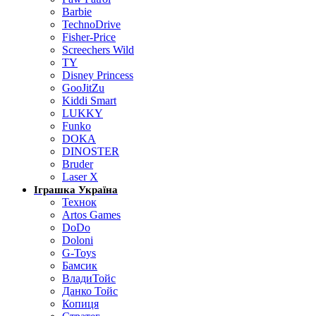
Barbie
TechnoDrive
Fisher-Price
Screechers Wild
TY
Disney Princess
GooJitZu
Kiddi Smart
LUKKY
Funko
DOKA
DINOSTER
Bruder
Laser X
Іграшка Україна
Технок
Artos Games
DoDo
Doloni
G-Toys
Бамсик
ВладиТойс
Данко Тойс
Копиця