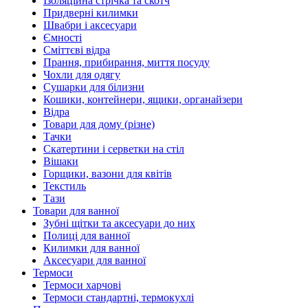
Ізоляційна стрічка та скотч
Придверні килимки
Швабри і аксесуари
Ємності
Сміттєві відра
Прання, прибирання, миття посуду
Чохли для одягу
Сушарки для білизни
Кошики, контейнери, ящики, органайзери
Відра
Товари для дому (різне)
Тачки
Скатертини і серветки на стіл
Вішаки
Горщики, вазони для квітів
Текстиль
Тази
Товари для ванної
Зубні щітки та аксесуари до них
Полиці для ванної
Килимки для ванної
Аксесуари для ванної
Термоси
Термоси харчові
Термоси стандартні, термокухлі