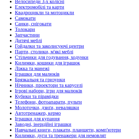
Велосипеди 3-х колісні
Електромобілі та карти
Квадроцикли та мотоцикли
Самокати
Санки, снігокати
Толокари
Запчастини
Дитячі меблі
Гойдалки та заколисуючі центри
Парти, столики, м'які меблі
Стільчики для годування, ходунки
Килимки, кошики для іграшок
Ліжка та манежі
Іграшки для малюків
Брязкальця та гризунки
Нічники, проектори та каруселі
Ігрові набори, ігри для малюків
Кубики та пірамідки
Телефони, фотоапарати, пульти
Молоточки, дзиґи, неваляшки
Автотренажер, кермо
Іграшки для купання
Заводні, інерційні іграшки
Навчальні книги, плакати, планшети, комп'ютери
Килимки, дуги та тренажери для немовлят