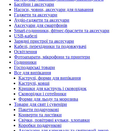
Басейни і аксесуари
Насоси, човни, аксесуари для плавання
Гаджети та аксесуари
Аудіо-гаджети та аксесуари
Аксесуари для смартфонів
Smart-годинники, фітнес-браслети та аксесуари
USB-кабелі
Зарядні пристрої та аксесуари
Кабелі, перехідники та подовжувачі
Освітлення
Фотоапарати, мікрофони та принтери
Годинники
Господарські товари
Все для випікання
Каструлі, форми для випікання
Каструлі, ковші
Кришки для каструль і сковорідок
Сковорідки і сотейники
Форми для льоду та морозива
Товари для свят і сувеніри
Пакети подарункові
Конверти та листівки
Свічки, повітряні кульки, хлопавки
Коробки подарункові
Аксесуари для карнавалу та святковий декор