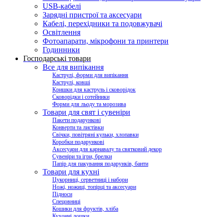
USB-кабелі
Зарядні пристрої та аксесуари
Кабелі, перехідники та подовжувачі
Освітлення
Фотоапарати, мікрофони та принтери
Годинники
Господарські товари
Все для випікання
Каструлі, форми для випікання
Каструлі, ковші
Кришки для каструль і сковорідок
Сковорідки і сотейники
Форми для льоду та морозива
Товари для свят і сувеніри
Пакети подарункові
Конверти та листівки
Свічки, повітряні кульки, хлопавки
Коробки подарункові
Аксесуари для карнавалу та святковий декор
Сувеніри та ігри, брелки
Папір для пакування подарунків, банти
Товари для кухні
Цукорниці, серветниці і набори
Ножі, ножиці, топірці та аксесуари
Підноси
Спецовниці
Кошики для фруктів, хліба
Кухонні дошки