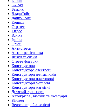
Doloni
G-Toys
Бамсик
ВладиТойс
Данко Тойс
Копиця
Стратег
Тігрес
Юніка
Ідейка
Оріон
Антистреси
Антистрес іграшка
Лизун та слайм
Стретч-фигурки
Конструктори
Конструктора електроні
Конструктори для малюків
Конструктори пластикові
Конструктори металеві
Конструктори магнітні
Дитячий транспорт
Автокрісла , візочки та аксесуари
Біговел
Велосипеди 2-х колісні