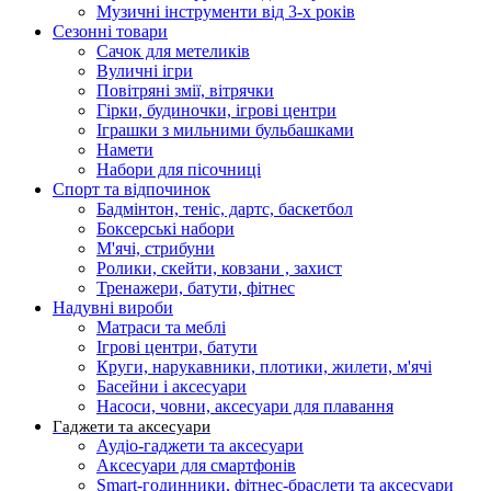
Музичні інструменти від 3-х років
Сезонні товари
Сачок для метеликів
Вуличні ігри
Повітряні змії, вітрячки
Гірки, будиночки, ігрові центри
Іграшки з мильними бульбашками
Намети
Набори для пісочниці
Спорт та відпочинок
Бадмінтон, теніс, дартс, баскетбол
Боксерські набори
М'ячі, стрибуни
Ролики, скейти, ковзани , захист
Тренажери, батути, фітнес
Надувні вироби
Матраси та меблі
Ігрові центри, батути
Круги, нарукавники, плотики, жилети, м'ячі
Басейни і аксесуари
Насоси, човни, аксесуари для плавання
Гаджети та аксесуари
Аудіо-гаджети та аксесуари
Аксесуари для смартфонів
Smart-годинники, фітнес-браслети та аксесуари