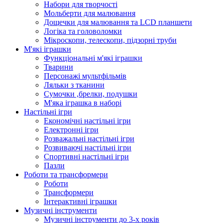
Набори для творчості
Мольберти для малювання
Дощечки для малювання та LCD планшети
Логіка та головоломки
Мікроскопи, телескопи, підзорні труби
М'які іграшки
Функціональні м'які іграшки
Тварини
Персонажі мультфільмів
Ляльки з тканини
Сумочки ,брелки, подушки
М'яка іграшка в наборі
Настільні ігри
Економічні настільні ігри
Електронні ігри
Розважальні настільні ігри
Розвиваючі настільні ігри
Спортивні настільні ігри
Пазли
Роботи та трансформери
Роботи
Трансформери
Інтерактивні іграшки
Музичні інструменти
Музичні інструменти до 3-х років