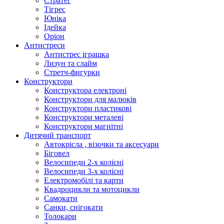
Стратег
Тігрес
Юніка
Ідейка
Оріон
Антистреси
Антистрес іграшка
Лизун та слайм
Стретч-фигурки
Конструктори
Конструктора електроні
Конструктори для малюків
Конструктори пластикові
Конструктори металеві
Конструктори магнітні
Дитячий транспорт
Автокрісла , візочки та аксесуари
Біговел
Велосипеди 2-х колісні
Велосипеди 3-х колісні
Електромобілі та карти
Квадроцикли та мотоцикли
Самокати
Санки, снігокати
Толокари