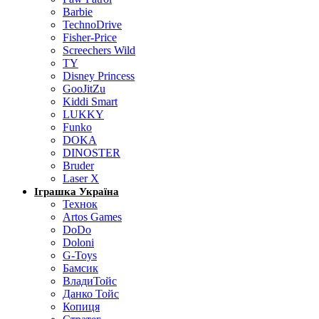
Barbie
TechnoDrive
Fisher-Price
Screechers Wild
TY
Disney Princess
GooJitZu
Kiddi Smart
LUKKY
Funko
DOKA
DINOSTER
Bruder
Laser X
Іграшка Україна
Технок
Artos Games
DoDo
Doloni
G-Toys
Бамсик
ВладиТойс
Данко Тойс
Копиця