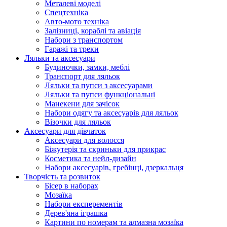
Металеві моделі
Спецтехніка
Авто-мото техніка
Залізниці, кораблі та авіація
Набори з транспортом
Гаражі та треки
Ляльки та аксесуари
Будиночки, замки, меблі
Транспорт для ляльок
Ляльки та пупси з аксесуарами
Ляльки та пупси функціональні
Манекени для зачісок
Набори одягу та аксесуарів для ляльок
Візочки для ляльок
Аксесуари для дівчаток
Аксесуари для волосся
Біжутерія та скриньки для прикрас
Косметика та нейл-дизайн
Набори аксесуарів, гребінці, дзеркальця
Творчість та розвиток
Бісер в наборах
Мозаїка
Набори експерементів
Дерев'яна іграшка
Картини по номерам та алмазна мозаїка