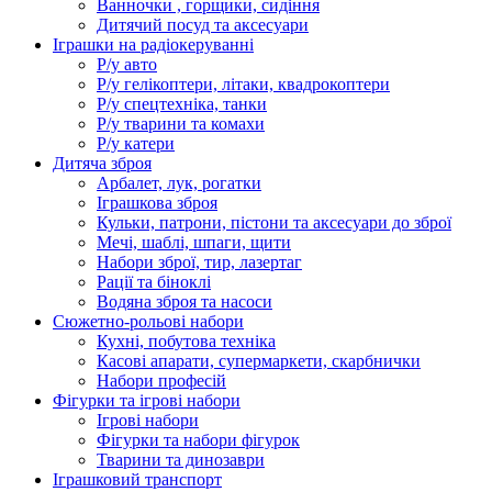
Ванночки , горщики, сидіння
Дитячий посуд та аксесуари
Іграшки на радіокеруванні
Р/у авто
Р/у гелікоптери, літаки, квадрокоптери
Р/у спецтехніка, танки
Р/у тварини та комахи
Р/у катери
Дитяча зброя
Арбалет, лук, рогатки
Іграшкова зброя
Кульки, патрони, пістони та аксесуари до зброї
Мечі, шаблі, шпаги, щити
Набори зброї, тир, лазертаг
Рації та біноклі
Водяна зброя та насоси
Сюжетно-рольові набори
Кухні, побутова техніка
Касові апарати, супермаркети, скарбнички
Набори професій
Фігурки та ігрові набори
Ігрові набори
Фігурки та набори фігурок
Тварини та динозаври
Іграшковий транспорт