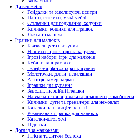
Запчастини
Дитячі меблі
Гойдалки та заколисуючі центри
Парти, столики, м'які меблі
Стільчики для годування, ходунки
Килимки, кошики для іграшок
Ліжка та манежі
Іграшки для малюків
Брязкальця та гризунки
Нічники, проектори та каруселі
Ігрові набори, ігри для малюків
Кубики та пірамідки
Телефони, фотоапарати, пульти
Молоточки, дзиґи, неваляшки
Автотренажер, кермо
Іграшки для купання
Заводні, інерційні іграшки
Навчальні книги, плакати, планшети, комп'ютери
Килимки, дуги та тренажери для немовлят
Каталки на палиці та канаті
Розвиваюча іграшка для малюків
Каталки-штовхачі
Підвіски
Догляд за малюками
Гігієна та дитяча безпека