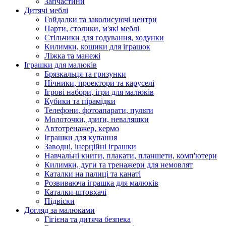
Запчастини
Дитячі меблі
Гойдалки та заколисуючі центри
Парти, столики, м'які меблі
Стільчики для годування, ходунки
Килимки, кошики для іграшок
Ліжка та манежі
Іграшки для малюків
Брязкальця та гризунки
Нічники, проектори та каруселі
Ігрові набори, ігри для малюків
Кубики та пірамідки
Телефони, фотоапарати, пульти
Молоточки, дзиґи, неваляшки
Автотренажер, кермо
Іграшки для купання
Заводні, інерційні іграшки
Навчальні книги, плакати, планшети, комп'ютери
Килимки, дуги та тренажери для немовлят
Каталки на палиці та канаті
Розвиваюча іграшка для малюків
Каталки-штовхачі
Підвіски
Догляд за малюками
Гігієна та дитяча безпека