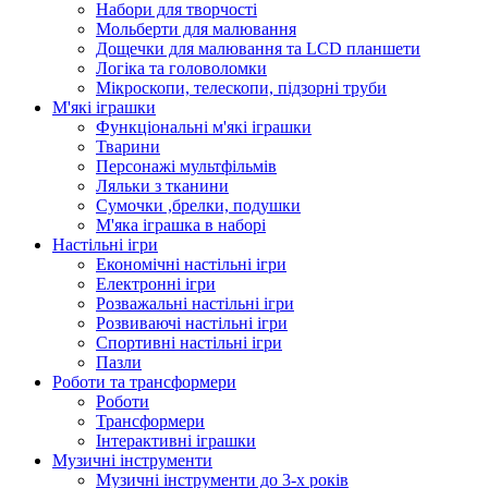
Набори для творчості
Мольберти для малювання
Дощечки для малювання та LCD планшети
Логіка та головоломки
Мікроскопи, телескопи, підзорні труби
М'які іграшки
Функціональні м'які іграшки
Тварини
Персонажі мультфільмів
Ляльки з тканини
Сумочки ,брелки, подушки
М'яка іграшка в наборі
Настільні ігри
Економічні настільні ігри
Електронні ігри
Розважальні настільні ігри
Розвиваючі настільні ігри
Спортивні настільні ігри
Пазли
Роботи та трансформери
Роботи
Трансформери
Інтерактивні іграшки
Музичні інструменти
Музичні інструменти до 3-х років