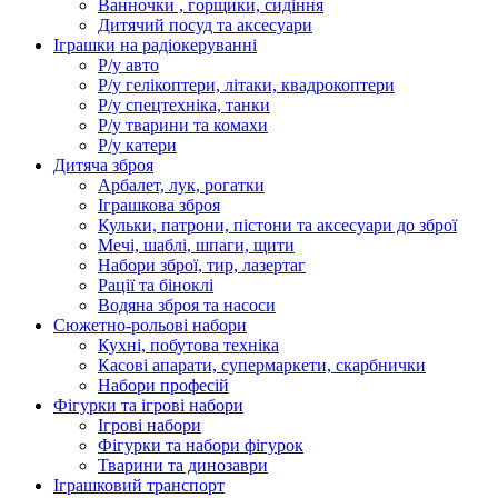
Ванночки , горщики, сидіння
Дитячий посуд та аксесуари
Іграшки на радіокеруванні
Р/у авто
Р/у гелікоптери, літаки, квадрокоптери
Р/у спецтехніка, танки
Р/у тварини та комахи
Р/у катери
Дитяча зброя
Арбалет, лук, рогатки
Іграшкова зброя
Кульки, патрони, пістони та аксесуари до зброї
Мечі, шаблі, шпаги, щити
Набори зброї, тир, лазертаг
Рації та біноклі
Водяна зброя та насоси
Сюжетно-рольові набори
Кухні, побутова техніка
Касові апарати, супермаркети, скарбнички
Набори професій
Фігурки та ігрові набори
Ігрові набори
Фігурки та набори фігурок
Тварини та динозаври
Іграшковий транспорт