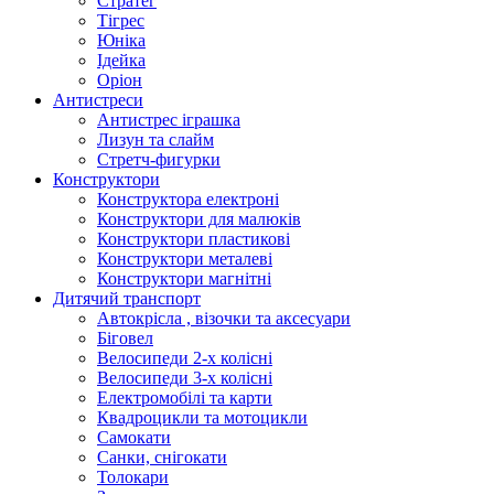
Стратег
Тігрес
Юніка
Ідейка
Оріон
Антистреси
Антистрес іграшка
Лизун та слайм
Стретч-фигурки
Конструктори
Конструктора електроні
Конструктори для малюків
Конструктори пластикові
Конструктори металеві
Конструктори магнітні
Дитячий транспорт
Автокрісла , візочки та аксесуари
Біговел
Велосипеди 2-х колісні
Велосипеди 3-х колісні
Електромобілі та карти
Квадроцикли та мотоцикли
Самокати
Санки, снігокати
Толокари