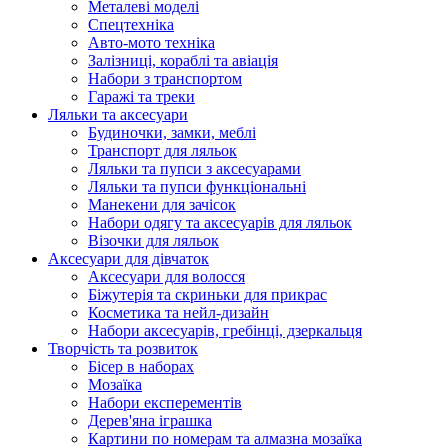
Металеві моделі
Спецтехніка
Авто-мото техніка
Залізниці, кораблі та авіація
Набори з транспортом
Гаражі та треки
Ляльки та аксесуари
Будиночки, замки, меблі
Транспорт для ляльок
Ляльки та пупси з аксесуарами
Ляльки та пупси функціональні
Манекени для зачісок
Набори одягу та аксесуарів для ляльок
Візочки для ляльок
Аксесуари для дівчаток
Аксесуари для волосся
Біжутерія та скриньки для прикрас
Косметика та нейл-дизайн
Набори аксесуарів, гребінці, дзеркальця
Творчість та розвиток
Бісер в наборах
Мозаїка
Набори експерементів
Дерев'яна іграшка
Картини по номерам та алмазна мозаїка