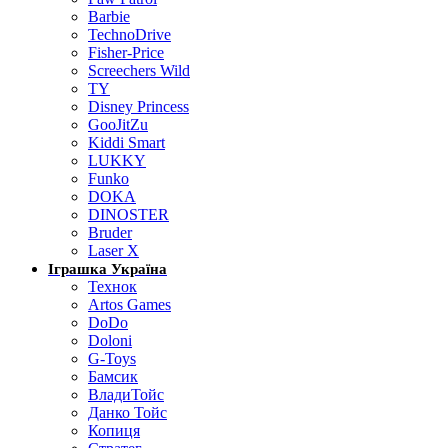
Barbie
TechnoDrive
Fisher-Price
Screechers Wild
TY
Disney Princess
GooJitZu
Kiddi Smart
LUKKY
Funko
DOKA
DINOSTER
Bruder
Laser X
Іграшка Україна
Технок
Artos Games
DoDo
Doloni
G-Toys
Бамсик
ВладиТойс
Данко Тойс
Копиця