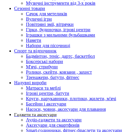
Музичні інструменти від 3-х років
Сезонні товари
Сачок для метеликів
Вуличні ігри
Повітряні змії, вітрячки
Гірки, будиночки, ігрові центри
Іграшки з мильними бульбашками
Намети
Набори для пісочниці
Спорт та відпочинок
Бадмінтон, теніс, дартс, баскетбол
Боксерські набори
М'ячі, стрибуни
Ролики, скейти, ковзани , захист
Тренажери, батути, фітнес
Надувні вироби
Матраси та меблі
Ігрові центри, батути
Круги, нарукавники, плотики, жилети, м'ячі
Басейни і аксесуари
Насоси, човни, аксесуари для плавання
Гаджети та аксесуари
Аудіо-гаджети та аксесуари
Аксесуари для смартфонів
Smart-годинники, фітнес-браслети та аксесуари