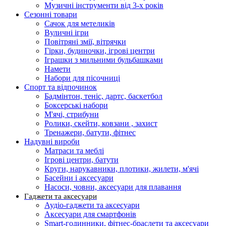
Музичні інструменти від 3-х років
Сезонні товари
Сачок для метеликів
Вуличні ігри
Повітряні змії, вітрячки
Гірки, будиночки, ігрові центри
Іграшки з мильними бульбашками
Намети
Набори для пісочниці
Спорт та відпочинок
Бадмінтон, теніс, дартс, баскетбол
Боксерські набори
М'ячі, стрибуни
Ролики, скейти, ковзани , захист
Тренажери, батути, фітнес
Надувні вироби
Матраси та меблі
Ігрові центри, батути
Круги, нарукавники, плотики, жилети, м'ячі
Басейни і аксесуари
Насоси, човни, аксесуари для плавання
Гаджети та аксесуари
Аудіо-гаджети та аксесуари
Аксесуари для смартфонів
Smart-годинники, фітнес-браслети та аксесуари