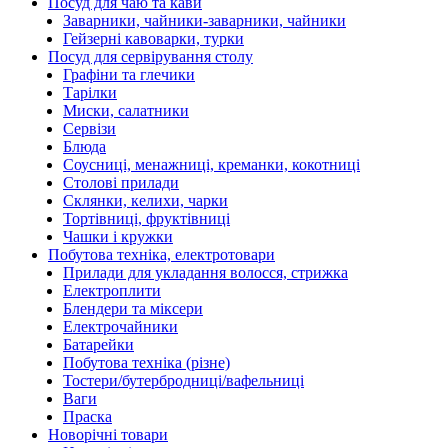
Посуд для чаю та кави
Заварники, чайники-заварники, чайники
Гейзерні кавоварки, турки
Посуд для сервірування столу
Графіни та глечики
Тарілки
Миски, салатники
Сервізи
Блюда
Соусниці, менажниці, креманки, кокотниці
Столові прилади
Склянки, келихи, чарки
Тортівниці, фруктівниці
Чашки і кружки
Побутова техніка, електротовари
Прилади для укладання волосся, стрижка
Електроплити
Блендери та міксери
Електрочайники
Батарейки
Побутова техніка (різне)
Тостери/бутербродниці/вафельниці
Ваги
Праска
Новорічні товари