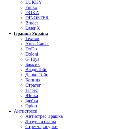
LUKKY
Funko
DOKA
DINOSTER
Bruder
Laser X
Іграшка Україна
Технок
Artos Games
DoDo
Doloni
G-Toys
Бамсик
ВладиТойс
Данко Тойс
Копиця
Стратег
Тігрес
Юніка
Ідейка
Оріон
Антистреси
Антистрес іграшка
Лизун та слайм
Стретч-фигурки