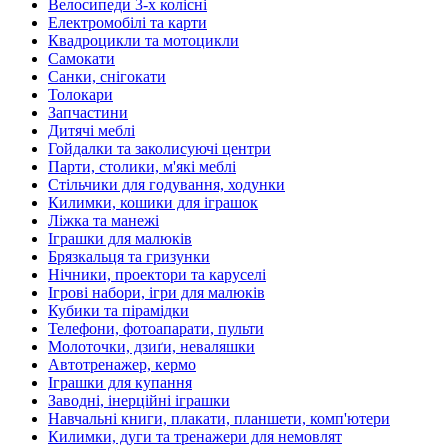
Велосипеди 3-х колісні
Електромобілі та карти
Квадроцикли та мотоцикли
Самокати
Санки, снігокати
Толокари
Запчастини
Дитячі меблі
Гойдалки та заколисуючі центри
Парти, столики, м'які меблі
Стільчики для годування, ходунки
Килимки, кошики для іграшок
Ліжка та манежі
Іграшки для малюків
Брязкальця та гризунки
Нічники, проектори та каруселі
Ігрові набори, ігри для малюків
Кубики та пірамідки
Телефони, фотоапарати, пульти
Молоточки, дзиґи, неваляшки
Автотренажер, кермо
Іграшки для купання
Заводні, інерційні іграшки
Навчальні книги, плакати, планшети, комп'ютери
Килимки, дуги та тренажери для немовлят