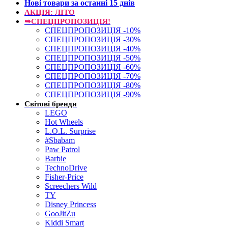
Нові товари за останнi 15 днiв
АКЦІЯ: ЛІТО
➥СПЕЦПРОПОЗИЦІЯ!
СПЕЦПРОПОЗИЦІЯ -10%
СПЕЦПРОПОЗИЦІЯ -30%
СПЕЦПРОПОЗИЦІЯ -40%
СПЕЦПРОПОЗИЦІЯ -50%
СПЕЦПРОПОЗИЦІЯ -60%
СПЕЦПРОПОЗИЦІЯ -70%
СПЕЦПРОПОЗИЦІЯ -80%
СПЕЦПРОПОЗИЦІЯ -90%
Світові бренди
LEGO
Hot Wheels
L.O.L. Surprise
#Sbabam
Paw Patrol
Barbie
TechnoDrive
Fisher-Price
Screechers Wild
TY
Disney Princess
GooJitZu
Kiddi Smart