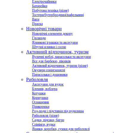
Електрочайники
Батарейки
Побутова техніка (різне)
Тостери/бутербродниці/вафельниці
Ваги
Праска
Новорічні товари
Новорічні елементи декору
Гірлянди
Ялинкові іграшки та аксесуари
Штучні ялинки і сосни
Активний відпочинок, туризм
Вуличні меблі, парасольки та аксесуари
Все для барбекю, пікніків
Активний відпочинок, туризм (різне)
Окуляри сонцезахисні
Парасольки і дощовики
Риболовля
Аксесуари для вудок
Блешня, воблера
Котушки
Кормушки
Оснащення
Прикормки
Род-поди і підставки під вудилища
Риболовля (різне)
Садки, підсаки, багри
Спінінги, вудки
Ящики, коробки, сумки для риболовлі