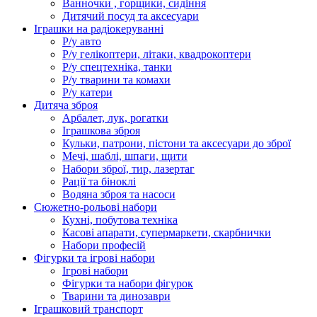
Ванночки , горщики, сидіння
Дитячий посуд та аксесуари
Іграшки на радіокеруванні
Р/у авто
Р/у гелікоптери, літаки, квадрокоптери
Р/у спецтехніка, танки
Р/у тварини та комахи
Р/у катери
Дитяча зброя
Арбалет, лук, рогатки
Іграшкова зброя
Кульки, патрони, пістони та аксесуари до зброї
Мечі, шаблі, шпаги, щити
Набори зброї, тир, лазертаг
Рації та біноклі
Водяна зброя та насоси
Сюжетно-рольові набори
Кухні, побутова техніка
Касові апарати, супермаркети, скарбнички
Набори професій
Фігурки та ігрові набори
Ігрові набори
Фігурки та набори фігурок
Тварини та динозаври
Іграшковий транспорт