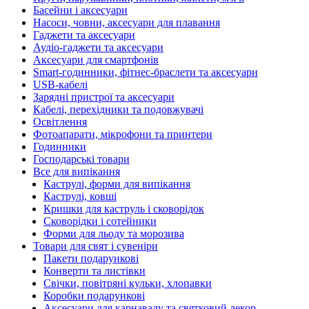
Басейни і аксесуари
Насоси, човни, аксесуари для плавання
Гаджети та аксесуари
Аудіо-гаджети та аксесуари
Аксесуари для смартфонів
Smart-годинники, фітнес-браслети та аксесуари
USB-кабелі
Зарядні пристрої та аксесуари
Кабелі, перехідники та подовжувачі
Освітлення
Фотоапарати, мікрофони та принтери
Годинники
Господарські товари
Все для випікання
Каструлі, форми для випікання
Каструлі, ковші
Кришки для каструль і сковорідок
Сковорідки і сотейники
Форми для льоду та морозива
Товари для свят і сувеніри
Пакети подарункові
Конверти та листівки
Свічки, повітряні кульки, хлопавки
Коробки подарункові
Аксесуари для карнавалу та святковий декор