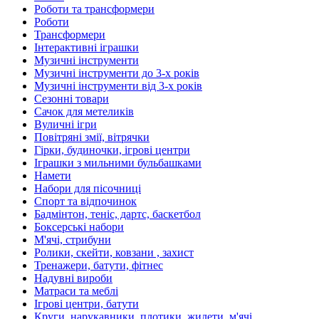
Роботи та трансформери
Роботи
Трансформери
Інтерактивні іграшки
Музичні інструменти
Музичні інструменти до 3-х років
Музичні інструменти від 3-х років
Сезонні товари
Сачок для метеликів
Вуличні ігри
Повітряні змії, вітрячки
Гірки, будиночки, ігрові центри
Іграшки з мильними бульбашками
Намети
Набори для пісочниці
Спорт та відпочинок
Бадмінтон, теніс, дартс, баскетбол
Боксерські набори
М'ячі, стрибуни
Ролики, скейти, ковзани , захист
Тренажери, батути, фітнес
Надувні вироби
Матраси та меблі
Ігрові центри, батути
Круги, нарукавники, плотики, жилети, м'ячі