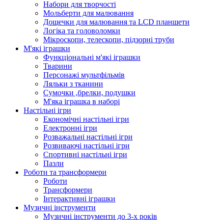
Набори для творчості
Мольберти для малювання
Дощечки для малювання та LCD планшети
Логіка та головоломки
Мікроскопи, телескопи, підзорні труби
М'які іграшки
Функціональні м'які іграшки
Тварини
Персонажі мультфільмів
Ляльки з тканини
Сумочки ,брелки, подушки
М'яка іграшка в наборі
Настільні ігри
Економічні настільні ігри
Електронні ігри
Розважальні настільні ігри
Розвиваючі настільні ігри
Спортивні настільні ігри
Пазли
Роботи та трансформери
Роботи
Трансформери
Інтерактивні іграшки
Музичні інструменти
Музичні інструменти до 3-х років