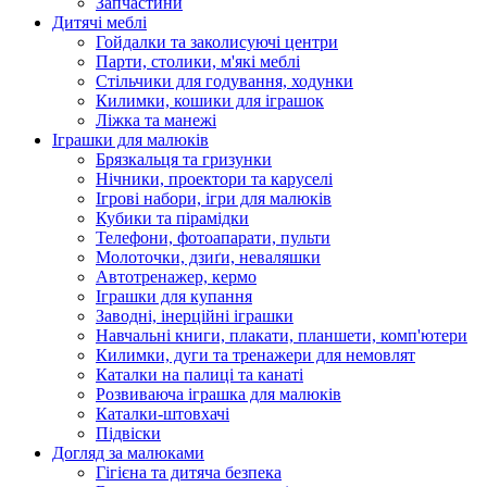
Запчастини
Дитячі меблі
Гойдалки та заколисуючі центри
Парти, столики, м'які меблі
Стільчики для годування, ходунки
Килимки, кошики для іграшок
Ліжка та манежі
Іграшки для малюків
Брязкальця та гризунки
Нічники, проектори та каруселі
Ігрові набори, ігри для малюків
Кубики та пірамідки
Телефони, фотоапарати, пульти
Молоточки, дзиґи, неваляшки
Автотренажер, кермо
Іграшки для купання
Заводні, інерційні іграшки
Навчальні книги, плакати, планшети, комп'ютери
Килимки, дуги та тренажери для немовлят
Каталки на палиці та канаті
Розвиваюча іграшка для малюків
Каталки-штовхачі
Підвіски
Догляд за малюками
Гігієна та дитяча безпека