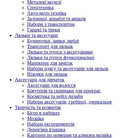
Металеві моделі
Спецтехніка
Авто-мото техніка
Залізниці, кораблі та авіація
Набори з транспортом
Гаражі та треки
Ляльки та аксесуари
Будиночки, замки, меблі
Транспорт для ляльок
Ляльки та пупси з аксесуарами
Ляльки та пупси функціональні
Манекени для зачісок
Набори одягу та аксесуарів для ляльок
Візочки для ляльок
Аксесуари для дівчаток
Аксесуари для волосся
Біжутерія та скриньки для прикрас
Косметика та нейл-дизайн
Набори аксесуарів, гребінці, дзеркальця
Творчість та розвиток
Бісер в наборах
Мозаїка
Набори експерементів
Дерев'яна іграшка
Картини по номерам та алмазна мозаїка