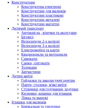
Конструктори
Конструктора електроні
Конструктори для малюків
Конструктори пластикові
Конструктори металеві
Конструктори магнітні
Дитячий транспорт
Автокрісла , візочки та аксесуари
Біговел
Велосипеди 2-х колісні
Велосипеди 3-х колісні
Електромобілі та карти
Квадроцикли та мотоцикли
Самокати
Санки, снігокати
Толокари
Запчастини
Дитячі меблі
Гойдалки та заколисуючі центри
Парти, столики, м'які меблі
Стільчики для годування, ходунки
Килимки, кошики для іграшок
Ліжка та манежі
Іграшки для малюків
Брязкальця та гризунки