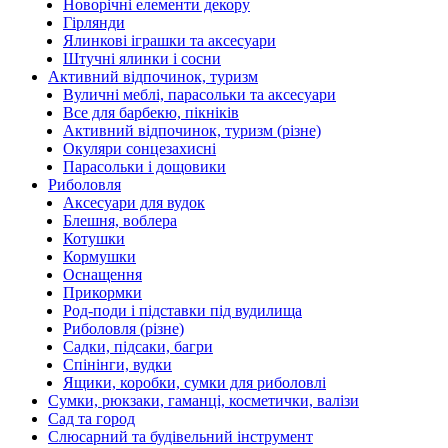
Новорічні елементи декору
Гірлянди
Ялинкові іграшки та аксесуари
Штучні ялинки і сосни
Активний відпочинок, туризм
Вуличні меблі, парасольки та аксесуари
Все для барбекю, пікніків
Активний відпочинок, туризм (різне)
Окуляри сонцезахисні
Парасольки і дощовики
Риболовля
Аксесуари для вудок
Блешня, воблера
Котушки
Кормушки
Оснащення
Прикормки
Род-поди і підставки під вудилища
Риболовля (різне)
Садки, підсаки, багри
Спінінги, вудки
Ящики, коробки, сумки для риболовлі
Сумки, рюкзаки, гаманці, косметички, валізи
Сад та город
Слюсарний та будівельний інструмент