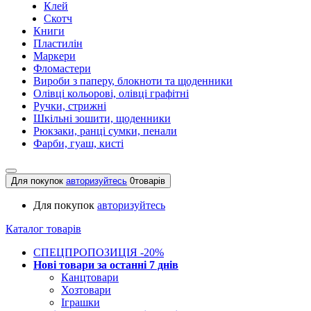
Клей
Скотч
Книги
Пластилін
Маркери
Фломастери
Вироби з паперу, блокноти та щоденники
Олівці кольорові, олівці графітні
Ручки, стрижні
Шкільні зошити, щоденники
Рюкзаки, ранці сумки, пенали
Фарби, гуаш, кисті
Для покупок
авторизуйтесь
0
товарів
Для покупок
авторизуйтесь
Каталог товарів
СПЕЦПРОПОЗИЦІЯ -20%
Нові товари за останнi 7 днiв
Канцтовари
Хозтовари
Іграшки