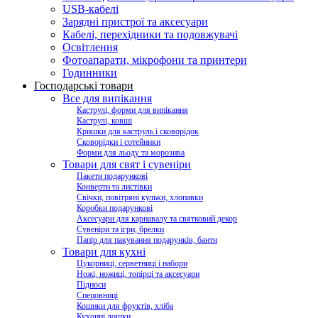
USB-кабелі
Зарядні пристрої та аксесуари
Кабелі, перехідники та подовжувачі
Освітлення
Фотоапарати, мікрофони та принтери
Годинники
Господарські товари
Все для випікання
Каструлі, форми для випікання
Каструлі, ковші
Кришки для каструль і сковорідок
Сковорідки і сотейники
Форми для льоду та морозива
Товари для свят і сувеніри
Пакети подарункові
Конверти та листівки
Свічки, повітряні кульки, хлопавки
Коробки подарункові
Аксесуари для карнавалу та святковий декор
Сувеніри та ігри, брелки
Папір для пакування подарунків, банти
Товари для кухні
Цукорниці, серветниці і набори
Ножі, ножиці, топірці та аксесуари
Підноси
Спецовниці
Кошики для фруктів, хліба
Кухонні дошки