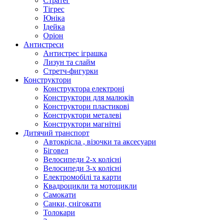
Стратег
Тігрес
Юніка
Ідейка
Оріон
Антистреси
Антистрес іграшка
Лизун та слайм
Стретч-фигурки
Конструктори
Конструктора електроні
Конструктори для малюків
Конструктори пластикові
Конструктори металеві
Конструктори магнітні
Дитячий транспорт
Автокрісла , візочки та аксесуари
Біговел
Велосипеди 2-х колісні
Велосипеди 3-х колісні
Електромобілі та карти
Квадроцикли та мотоцикли
Самокати
Санки, снігокати
Толокари