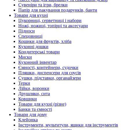
Сувеніри та ігри, брелки
Папір для пакування подарунків, банти
Товари для кухні
Цукорниці, серветниці і набори
Ножі, ножиці, топірці та аксесуари
Підноси
Спецовниці
Кошики для фруктів, хліба
Кухонні дошки
Кондитерські товари
Миски
Кухонний інвентар
Ємності, контейнери, судочки
Пляшки, диспенсери для соусів
Сушки, підставки, органайзери
Терки
Лійки, воронки
Друшляки, сита
Ковшики
Товари для кухні (різне)
Банки та ємності
Товари для дому
Клейонка
Інструменти, мультитули, ящики для інструментів