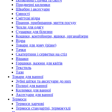
Ізоляційна стрічка та скотч
Придверні килимки
Швабри і аксесуари
Ємності
Сміттєві відра
Прання, прибирання, миття посуду
Чохли для одягу
Сушарки для білизни
Кошики, контейнери, ящики, органайзери
Відра
Товари для дому (різне)
Тачки
Скатертини і серветки на стіл
Вішаки
Горщики, вазони для квітів
Текстиль
Тази
Товари для ванної
Зубні щітки та аксесуари до них
Полиці для ванної
Килимки для ванної
Аксесуари для ванної
Термоси
Термоси харчові
Термоси стандартні, термокухлі