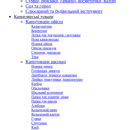
Сумки, рюкзаки, гаманці, косметички, валізи
Сад та город
Слюсарний та будівельний інструмент
Канцелярські товари
Канцтовари офісні
Калькулятори
Коректори
Лотки для документів і підставки
Ножі канцелярські
Ножиці офісні
Офісне приладдя
Степлери, дироколи
Теки
Канцтовари шкільні
Ножиці дитячі
Готовальні, циркулі
Ланчбокси, термоси, пляшечки
Лінійки, трикутники, транспортири
Крейда
Обкладинки
Шкільний асортимент
Папки для зошитів, праці
Папки для школи
Альбоми
Кольоровий папір
Кольоровий картон
Гумки
Стругачки
Клей