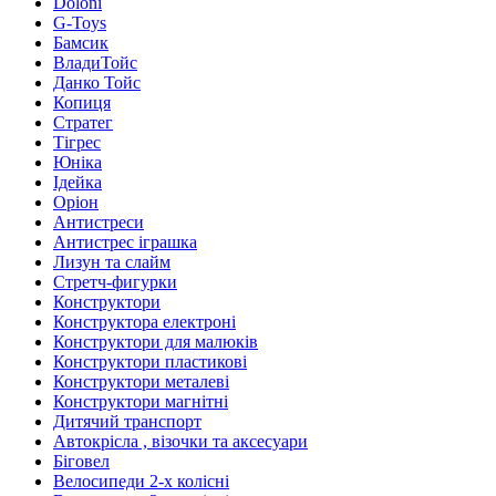
Doloni
G-Toys
Бамсик
ВладиТойс
Данко Тойс
Копиця
Стратег
Тігрес
Юніка
Ідейка
Оріон
Антистреси
Антистрес іграшка
Лизун та слайм
Стретч-фигурки
Конструктори
Конструктора електроні
Конструктори для малюків
Конструктори пластикові
Конструктори металеві
Конструктори магнітні
Дитячий транспорт
Автокрісла , візочки та аксесуари
Біговел
Велосипеди 2-х колісні