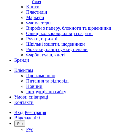
Скотч
Книги
Пластилін
Маркери
Фломастери
Вироби з паперу, блокноти та щоденники
Олівці кольорові, олівці графітні
Ручки, стрижні
Шкільні зошити, щоденники
Рюкзаки, ранці сумки, пенали
Фарби, гуаш, кисті
Бренди
Клієнтам
Про компанію
Питання та відповіді
Новини
Інструкція по сайту
Умови співпраці
Контакти
Вхід
Реєстрація
Відкладені
0
Укр
Рус