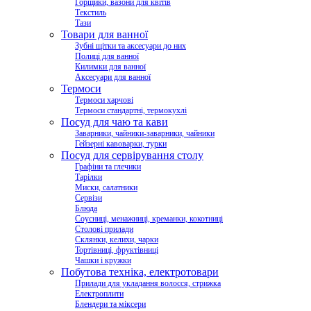
Горщики, вазони для квітів
Текстиль
Тази
Товари для ванної
Зубні щітки та аксесуари до них
Полиці для ванної
Килимки для ванної
Аксесуари для ванної
Термоси
Термоси харчові
Термоси стандартні, термокухлі
Посуд для чаю та кави
Заварники, чайники-заварники, чайники
Гейзерні кавоварки, турки
Посуд для сервірування столу
Графіни та глечики
Тарілки
Миски, салатники
Сервізи
Блюда
Соусниці, менажниці, креманки, кокотниці
Столові прилади
Склянки, келихи, чарки
Тортівниці, фруктівниці
Чашки і кружки
Побутова техніка, електротовари
Прилади для укладання волосся, стрижка
Електроплити
Блендери та міксери