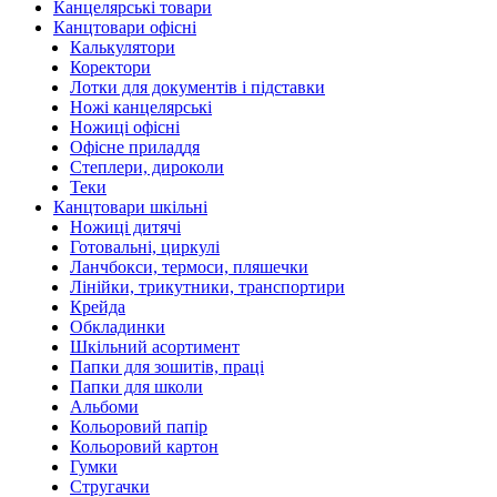
Канцелярські товари
Канцтовари офісні
Калькулятори
Коректори
Лотки для документів і підставки
Ножі канцелярські
Ножиці офісні
Офісне приладдя
Степлери, дироколи
Теки
Канцтовари шкільні
Ножиці дитячі
Готовальні, циркулі
Ланчбокси, термоси, пляшечки
Лінійки, трикутники, транспортири
Крейда
Обкладинки
Шкільний асортимент
Папки для зошитів, праці
Папки для школи
Альбоми
Кольоровий папір
Кольоровий картон
Гумки
Стругачки