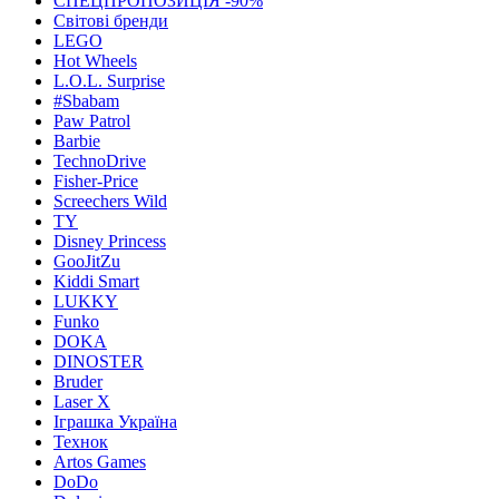
СПЕЦПРОПОЗИЦІЯ -90%
Світові бренди
LEGO
Hot Wheels
L.O.L. Surprise
#Sbabam
Paw Patrol
Barbie
TechnoDrive
Fisher-Price
Screechers Wild
TY
Disney Princess
GooJitZu
Kiddi Smart
LUKKY
Funko
DOKA
DINOSTER
Bruder
Laser X
Іграшка Україна
Технок
Artos Games
DoDo