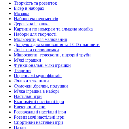
Творчість та розвиток
Бісер в наборах
Мозаїка
Набори експерементів
Дерев'яна іграшка
Картини по номерам та алмазна мозаїка
Набори для творчості
Мольберти для малювання
Дощечки для малювання та LCD планшети
Логіка та головоломки
Мікроскопи, телескопи, підзорні труби
М'які іграшки
Функціональні м'які іграшки
Тварини
Персонажі мультфільмів
Ляльки з тканини
Сумочки ,брелки, подушки
М'яка іграшка в наборі
Настільні ігри
Економічні настільні ігри
Електронні ігри
Розважальні настільні ігри
Розвиваючі настільні ігри
Спортивні настільні ігри
Пазли