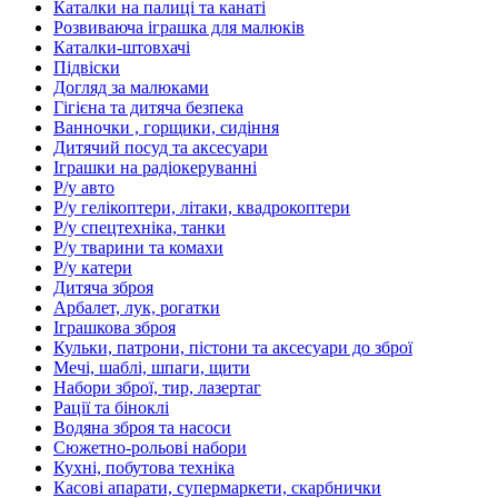
Каталки на палиці та канаті
Розвиваюча іграшка для малюків
Каталки-штовхачі
Підвіски
Догляд за малюками
Гігієна та дитяча безпека
Ванночки , горщики, сидіння
Дитячий посуд та аксесуари
Іграшки на радіокеруванні
Р/у авто
Р/у гелікоптери, літаки, квадрокоптери
Р/у спецтехніка, танки
Р/у тварини та комахи
Р/у катери
Дитяча зброя
Арбалет, лук, рогатки
Іграшкова зброя
Кульки, патрони, пістони та аксесуари до зброї
Мечі, шаблі, шпаги, щити
Набори зброї, тир, лазертаг
Рації та біноклі
Водяна зброя та насоси
Сюжетно-рольові набори
Кухні, побутова техніка
Касові апарати, супермаркети, скарбнички