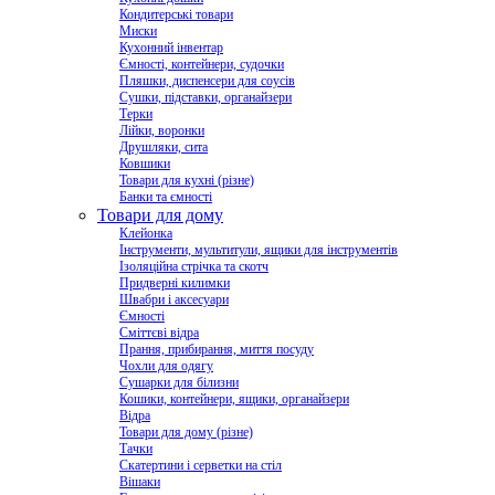
Кондитерські товари
Миски
Кухонний інвентар
Ємності, контейнери, судочки
Пляшки, диспенсери для соусів
Сушки, підставки, органайзери
Терки
Лійки, воронки
Друшляки, сита
Ковшики
Товари для кухні (різне)
Банки та ємності
Товари для дому
Клейонка
Інструменти, мультитули, ящики для інструментів
Ізоляційна стрічка та скотч
Придверні килимки
Швабри і аксесуари
Ємності
Сміттєві відра
Прання, прибирання, миття посуду
Чохли для одягу
Сушарки для білизни
Кошики, контейнери, ящики, органайзери
Відра
Товари для дому (різне)
Тачки
Скатертини і серветки на стіл
Вішаки