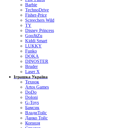
Barbie
TechnoDrive
Fisher-Price
Screechers Wild
TY
Disney Princess
GooJitZu
Kiddi Smart
LUKKY
Funko
DOKA
DINOSTER
Bruder
Laser X
Іграшка Україна
Технок
Artos Games
DoDo
Doloni
G-Toys
Бамсик
ВладиТойс
Данко Тойс
Копиця