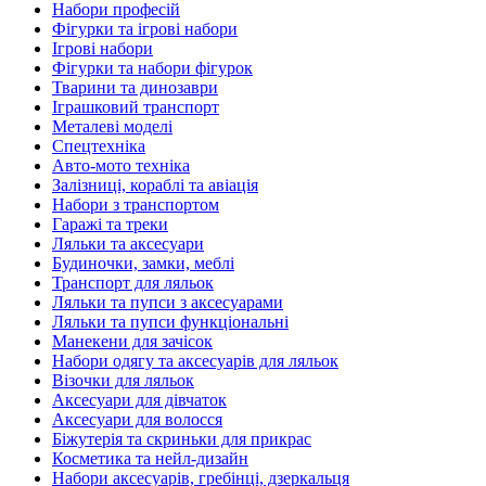
Набори професій
Фігурки та ігрові набори
Ігрові набори
Фігурки та набори фігурок
Тварини та динозаври
Іграшковий транспорт
Металеві моделі
Спецтехніка
Авто-мото техніка
Залізниці, кораблі та авіація
Набори з транспортом
Гаражі та треки
Ляльки та аксесуари
Будиночки, замки, меблі
Транспорт для ляльок
Ляльки та пупси з аксесуарами
Ляльки та пупси функціональні
Манекени для зачісок
Набори одягу та аксесуарів для ляльок
Візочки для ляльок
Аксесуари для дівчаток
Аксесуари для волосся
Біжутерія та скриньки для прикрас
Косметика та нейл-дизайн
Набори аксесуарів, гребінці, дзеркальця