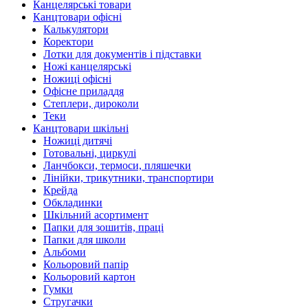
Канцелярські товари
Канцтовари офісні
Калькулятори
Коректори
Лотки для документів і підставки
Ножі канцелярські
Ножиці офісні
Офісне приладдя
Степлери, дироколи
Теки
Канцтовари шкільні
Ножиці дитячі
Готовальні, циркулі
Ланчбокси, термоси, пляшечки
Лінійки, трикутники, транспортири
Крейда
Обкладинки
Шкільний асортимент
Папки для зошитів, праці
Папки для школи
Альбоми
Кольоровий папір
Кольоровий картон
Гумки
Стругачки