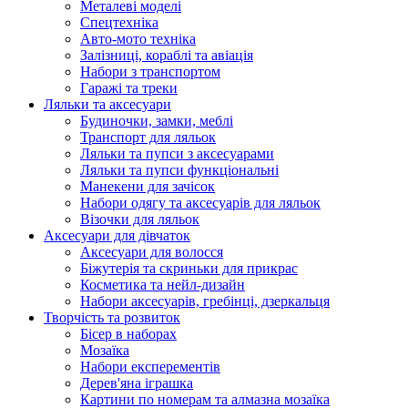
Металеві моделі
Спецтехніка
Авто-мото техніка
Залізниці, кораблі та авіація
Набори з транспортом
Гаражі та треки
Ляльки та аксесуари
Будиночки, замки, меблі
Транспорт для ляльок
Ляльки та пупси з аксесуарами
Ляльки та пупси функціональні
Манекени для зачісок
Набори одягу та аксесуарів для ляльок
Візочки для ляльок
Аксесуари для дівчаток
Аксесуари для волосся
Біжутерія та скриньки для прикрас
Косметика та нейл-дизайн
Набори аксесуарів, гребінці, дзеркальця
Творчість та розвиток
Бісер в наборах
Мозаїка
Набори експерементів
Дерев'яна іграшка
Картини по номерам та алмазна мозаїка