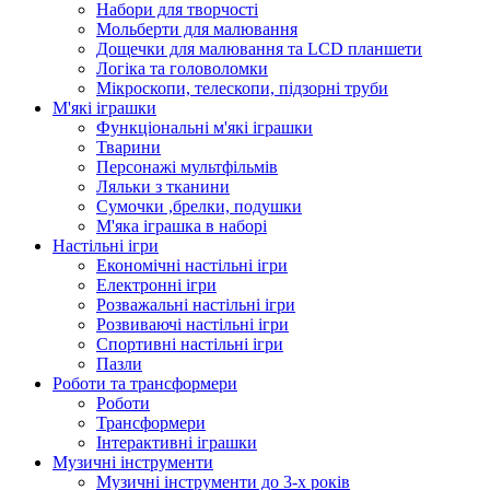
Набори для творчості
Мольберти для малювання
Дощечки для малювання та LCD планшети
Логіка та головоломки
Мікроскопи, телескопи, підзорні труби
М'які іграшки
Функціональні м'які іграшки
Тварини
Персонажі мультфільмів
Ляльки з тканини
Сумочки ,брелки, подушки
М'яка іграшка в наборі
Настільні ігри
Економічні настільні ігри
Електронні ігри
Розважальні настільні ігри
Розвиваючі настільні ігри
Спортивні настільні ігри
Пазли
Роботи та трансформери
Роботи
Трансформери
Інтерактивні іграшки
Музичні інструменти
Музичні інструменти до 3-х років