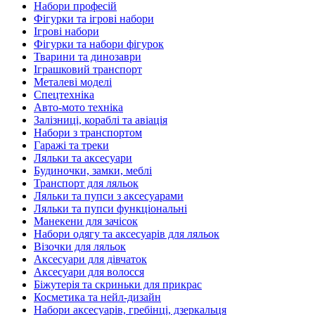
Набори професій
Фігурки та ігрові набори
Ігрові набори
Фігурки та набори фігурок
Тварини та динозаври
Іграшковий транспорт
Металеві моделі
Спецтехніка
Авто-мото техніка
Залізниці, кораблі та авіація
Набори з транспортом
Гаражі та треки
Ляльки та аксесуари
Будиночки, замки, меблі
Транспорт для ляльок
Ляльки та пупси з аксесуарами
Ляльки та пупси функціональні
Манекени для зачісок
Набори одягу та аксесуарів для ляльок
Візочки для ляльок
Аксесуари для дівчаток
Аксесуари для волосся
Біжутерія та скриньки для прикрас
Косметика та нейл-дизайн
Набори аксесуарів, гребінці, дзеркальця