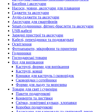
Басейни і аксесуари
Насоси, човни, аксесуари для плавання
Гаджети та аксесуари
Аудіо-гаджети та аксесуари
Аксесуари для смартфонів
Smart-годинники, фітнес-браслети та аксесуари
USB-кабелі
Зарядні пристрої та аксесуари
Кабелі, перехідники та подовжувачі
Освітлення
Фотоапарати, мікрофони та принтери
Годинники
Господарські товари
Все для випікання
Каструлі, форми для випікання
Каструлі, ковші
Кришки для каструль і сковорідок
Сковорідки і сотейники
Форми для льоду та морозива
Товари для свят і сувеніри
Пакети подарункові
Конверти та листівки
Свічки, повітряні кульки, хлопавки
Коробки подарункові
Аксесуари для карнавалу та святковий декор