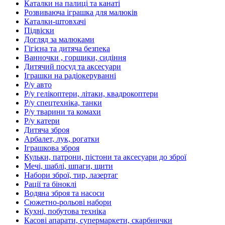
Каталки на палиці та канаті
Розвиваюча іграшка для малюків
Каталки-штовхачі
Підвіски
Догляд за малюками
Гігієна та дитяча безпека
Ванночки , горщики, сидіння
Дитячий посуд та аксесуари
Іграшки на радіокеруванні
Р/у авто
Р/у гелікоптери, літаки, квадрокоптери
Р/у спецтехніка, танки
Р/у тварини та комахи
Р/у катери
Дитяча зброя
Арбалет, лук, рогатки
Іграшкова зброя
Кульки, патрони, пістони та аксесуари до зброї
Мечі, шаблі, шпаги, щити
Набори зброї, тир, лазертаг
Рації та біноклі
Водяна зброя та насоси
Сюжетно-рольові набори
Кухні, побутова техніка
Касові апарати, супермаркети, скарбнички