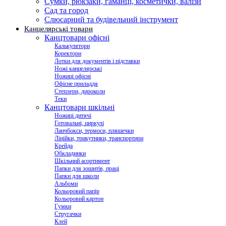
Сумки, рюкзаки, гаманці, косметички, валізи
Сад та город
Слюсарний та будівельний інструмент
Канцелярські товари
Канцтовари офісні
Калькулятори
Коректори
Лотки для документів і підставки
Ножі канцелярські
Ножиці офісні
Офісне приладдя
Степлери, дироколи
Теки
Канцтовари шкільні
Ножиці дитячі
Готовальні, циркулі
Ланчбокси, термоси, пляшечки
Лінійки, трикутники, транспортири
Крейда
Обкладинки
Шкільний асортимент
Папки для зошитів, праці
Папки для школи
Альбоми
Кольоровий папір
Кольоровий картон
Гумки
Стругачки
Клей