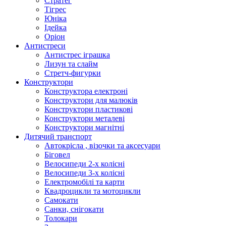
Стратег
Тігрес
Юніка
Ідейка
Оріон
Антистреси
Антистрес іграшка
Лизун та слайм
Стретч-фигурки
Конструктори
Конструктора електроні
Конструктори для малюків
Конструктори пластикові
Конструктори металеві
Конструктори магнітні
Дитячий транспорт
Автокрісла , візочки та аксесуари
Біговел
Велосипеди 2-х колісні
Велосипеди 3-х колісні
Електромобілі та карти
Квадроцикли та мотоцикли
Самокати
Санки, снігокати
Толокари