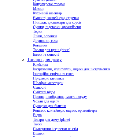
Кондитерські товари
Миски
Кухонний інвентар
Ємності, контейнери, судочки
Пляшки, диспенсери для соусів
Сушки, підставки, органайзери
Терки
Лійки, воронки
Друшляки, сита
Ковшики
Товари для кухні (різне)
Банки та ємності
Товари для дому
Клейонка
Інструменти, мультитули, ящики для інструментів
Ізоляційна стрічка та скотч
Придверні килимки
Швабри і аксесуари
Ємності
Сміттєві відра
Прання, прибирання, миття посуду
Чохли для одягу
Сушарки для білизни
Кошики, контейнери, ящики, органайзери
Відра
Товари для дому (різне)
Тачки
Скатертини і серветки на стіл
Вішаки