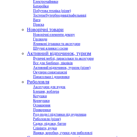
Електрочайники
Батарейки
Побутова техніка (різне)
Тостери/бутербродниці/вафельниці
Ваги
Праска
Новорічні товари
Новорічні елементи декору
Гірлянди
Ялинкові іграшки та аксесуари
Штучні ялинки і сосни
Активний відпочинок, туризм
Вуличні меблі, парасольки та аксесуари
Все для барбекю, пікніків
Активний відпочинок, туризм (різне)
Окуляри сонцезахисні
Парасольки і дощовики
Риболовля
Аксесуари для вудок
Блешня, воблера
Котушки
Кормушки
Оснащення
Прикормки
Род-поди і підставки під вудилища
Риболовля (різне)
Садки, підсаки, багри
Спінінги, вудки
Ящики, коробки, сумки для риболовлі