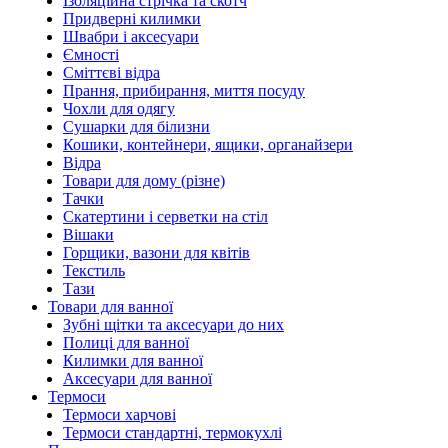
Ізоляційна стрічка та скотч
Придверні килимки
Швабри і аксесуари
Ємності
Сміттєві відра
Прання, прибирання, миття посуду
Чохли для одягу
Сушарки для білизни
Кошики, контейнери, ящики, органайзери
Відра
Товари для дому (різне)
Тачки
Скатертини і серветки на стіл
Вішаки
Горщики, вазони для квітів
Текстиль
Тази
Товари для ванної
Зубні щітки та аксесуари до них
Полиці для ванної
Килимки для ванної
Аксесуари для ванної
Термоси
Термоси харчові
Термоси стандартні, термокухлі