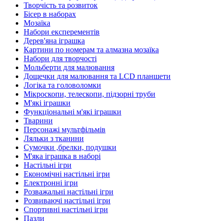
Творчість та розвиток
Бісер в наборах
Мозаїка
Набори експерементів
Дерев'яна іграшка
Картини по номерам та алмазна мозаїка
Набори для творчості
Мольберти для малювання
Дощечки для малювання та LCD планшети
Логіка та головоломки
Мікроскопи, телескопи, підзорні труби
М'які іграшки
Функціональні м'які іграшки
Тварини
Персонажі мультфільмів
Ляльки з тканини
Сумочки ,брелки, подушки
М'яка іграшка в наборі
Настільні ігри
Економічні настільні ігри
Електронні ігри
Розважальні настільні ігри
Розвиваючі настільні ігри
Спортивні настільні ігри
Пазли