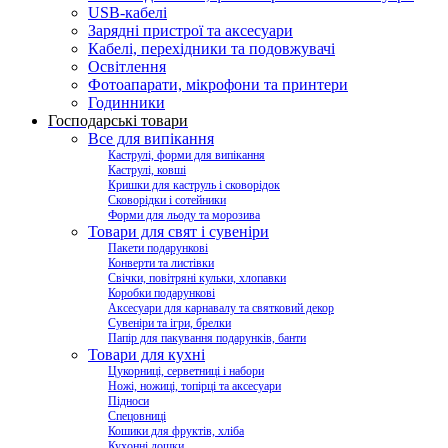
USB-кабелі
Зарядні пристрої та аксесуари
Кабелі, перехідники та подовжувачі
Освітлення
Фотоапарати, мікрофони та принтери
Годинники
Господарські товари
Все для випікання
Каструлі, форми для випікання
Каструлі, ковші
Кришки для каструль і сковорідок
Сковорідки і сотейники
Форми для льоду та морозива
Товари для свят і сувеніри
Пакети подарункові
Конверти та листівки
Свічки, повітряні кульки, хлопавки
Коробки подарункові
Аксесуари для карнавалу та святковий декор
Сувеніри та ігри, брелки
Папір для пакування подарунків, банти
Товари для кухні
Цукорниці, серветниці і набори
Ножі, ножиці, топірці та аксесуари
Підноси
Спецовниці
Кошики для фруктів, хліба
Кухонні дошки