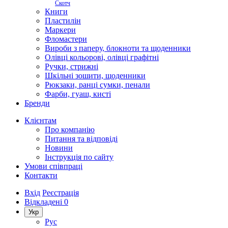
Скотч
Книги
Пластилін
Маркери
Фломастери
Вироби з паперу, блокноти та щоденники
Олівці кольорові, олівці графітні
Ручки, стрижні
Шкільні зошити, щоденники
Рюкзаки, ранці сумки, пенали
Фарби, гуаш, кисті
Бренди
Клієнтам
Про компанію
Питання та відповіді
Новини
Інструкція по сайту
Умови співпраці
Контакти
Вхід
Реєстрація
Відкладені
0
Укр
Рус