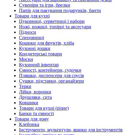
Сувеніри та ігри, брелки
Папір для пакування подарунків, банти
Товари для кухні
Цукорниці, серветниці і набори
Ножі, ножиці, топірці та аксесуари
Підноси
Спецовниці
Кошики для фруктів, хліба
Кухонні дошки
Кондитерські товари
Миски
Кухонний інвентар
Ємності, контейнери, судочки
Пляшки, диспенсери для соусів
Сушки, підставки, органайзери
Терки
Лійки, воронки
Друшляки, сита
Ковшики
Товари для кухні (різне)
Банки та ємності
Товари для дому
Клейонка
Інструменти, мультитули, ящики для інструментів