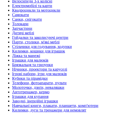
Велосипеди 3-х колісні
Електромобілі та карти
Квадроцикли та мотоцикли
Самокати
Санки, снігокати
Толокари
Запчастини
Дитячі меблі
Гойдалки та заколисуючі центри
Парти, столики, м'які меблі
Стільчики для годування, ходунки
Килимки, кошики для іграшок
Ліжка та манежі
Іграшки для малюків
Брязкальця та гризунки
Нічники, проектори та каруселі
Ігрові набори, ігри для малюків
Кубики та пірамідки
Телефони, фотоапарати, пульти
Молоточки, дзиґи, неваляшки
Автотренажер, кермо
Іграшки для купання
Заводні, інерційні іграшки
Навчальні книги, плакати, планшети, комп'ютери
Килимки, дуги та тренажери для немовлят