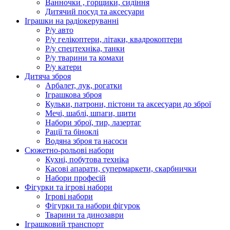
Ванночки , горщики, сидіння
Дитячий посуд та аксесуари
Іграшки на радіокеруванні
Р/у авто
Р/у гелікоптери, літаки, квадрокоптери
Р/у спецтехніка, танки
Р/у тварини та комахи
Р/у катери
Дитяча зброя
Арбалет, лук, рогатки
Іграшкова зброя
Кульки, патрони, пістони та аксесуари до зброї
Мечі, шаблі, шпаги, щити
Набори зброї, тир, лазертаг
Рації та біноклі
Водяна зброя та насоси
Сюжетно-рольові набори
Кухні, побутова техніка
Касові апарати, супермаркети, скарбнички
Набори професій
Фігурки та ігрові набори
Ігрові набори
Фігурки та набори фігурок
Тварини та динозаври
Іграшковий транспорт