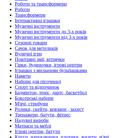
Роботи та трансформери
Роботи
Трансформери
Інтерактивні іграшки
Музичні інструменти
Музичні інструменти до 3-х років
Музичні інструменти від 3-х років
Сезонні товари
Сачок для метеликів
Вуличні ігри
Повітряні змії, вітрячки
Гірки, будиночки, ігрові центри
Іграшки з мильними бульбашками
Намети
Набори для пісочниці
Спорт та відпочинок
Бадмінтон, теніс, дартс, баскетбол
Боксерські набори
М'ячі, стрибуни
Ролики, скейти, ковзани , захист
Тренажери, батути, фітнес
Надувні вироби
Матраси та меблі
Ігрові центри, батути
Круги, нарукавники, плотики, жилети, м'ячі