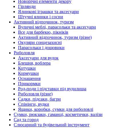
Новорічні елементи декору
Гірлянди
Ялинкові іграшки та аксесуари
Штучні ялинки і сосни
Активний відпочинок, туризм
Вуличні меблі, парасольки та аксесуари
Все для барбекю, пікніків
Активний відпочинок, туризм (різне)
Окуляри сонцезахисні
Парасольки і дощовики
Риболовля
Аксесуари для вудок
Блешня, воблера
Котушки
Кормушки
Оснащення
Прикормки
Род-поди і підставки під вудилища
Риболовля (різне)
Садки, підсаки, багри
Спінінги, вудки
Ящики, коробки, сумки для риболовлі
Сумки, рюкзаки, гаманці, косметички, валізи
Сад та город
Слюсарний та будівельний інструмент