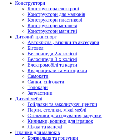
Конструктори
Конструктора електроні
Конструктори для малюків
Конструктори пластикові
Конструктори металеві
Конструктори магнітні
Дитячий транспорт
Автокрісла , візочки та аксесуари
Біговел
Велосипеди 2-х колісні
Велосипеди 3-х колісні
Електромобілі та карти
Квадроцикли та мотоцикли
Самокати
Санки, снігокати
Толокари
Запчастини
Дитячі меблі
Гойдалки та заколисуючі центри
Парти, столики, м'які меблі
Стільчики для годування, ходунки
Килимки, кошики для іграшок
Ліжка та манежі
Іграшки для малюків
Брязкальця та гризунки