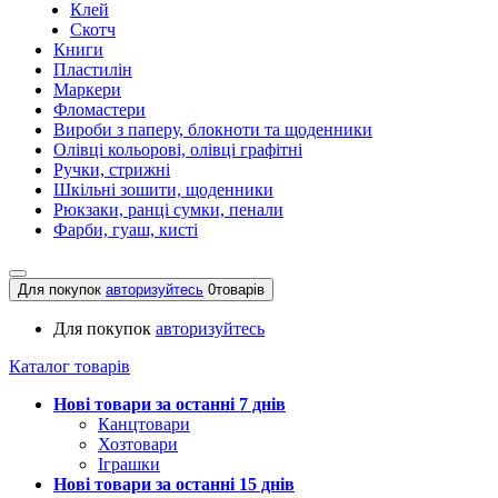
Клей
Скотч
Книги
Пластилін
Маркери
Фломастери
Вироби з паперу, блокноти та щоденники
Олівці кольорові, олівці графітні
Ручки, стрижні
Шкільні зошити, щоденники
Рюкзаки, ранці сумки, пенали
Фарби, гуаш, кисті
Для покупок
авторизуйтесь
0
товарів
Для покупок
авторизуйтесь
Каталог товарів
Нові товари за останнi 7 днiв
Канцтовари
Хозтовари
Іграшки
Нові товари за останнi 15 днiв