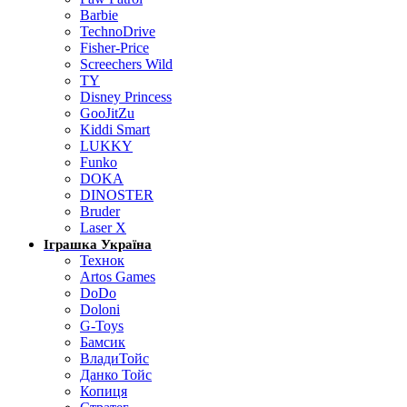
Barbie
TechnoDrive
Fisher-Price
Screechers Wild
TY
Disney Princess
GooJitZu
Kiddi Smart
LUKKY
Funko
DOKA
DINOSTER
Bruder
Laser X
Іграшка Україна
Технок
Artos Games
DoDo
Doloni
G-Toys
Бамсик
ВладиТойс
Данко Тойс
Копиця