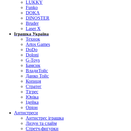
LUKKY
Funko
DOKA
DINOSTER
Bruder
Laser X
Іграшка Україна
Технок
Artos Games
DoDo
Doloni
G-Toys
Бамсик
ВладиТойс
Данко Тойс
Копиця
Стратег
Тігрес
Юніка
Ідейка
Оріон
Антистреси
Антистрес іграшка
Лизун та слайм
Стретч-фигурки