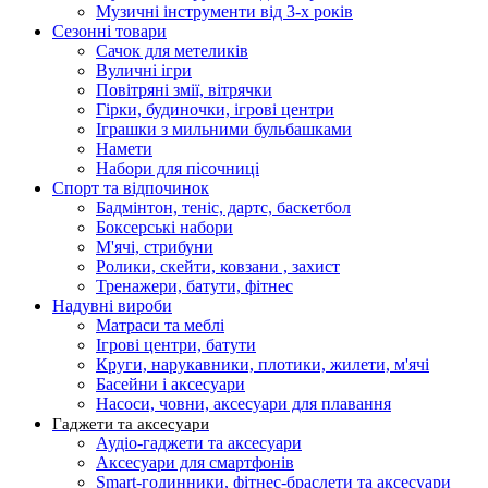
Музичні інструменти від 3-х років
Сезонні товари
Сачок для метеликів
Вуличні ігри
Повітряні змії, вітрячки
Гірки, будиночки, ігрові центри
Іграшки з мильними бульбашками
Намети
Набори для пісочниці
Спорт та відпочинок
Бадмінтон, теніс, дартс, баскетбол
Боксерські набори
М'ячі, стрибуни
Ролики, скейти, ковзани , захист
Тренажери, батути, фітнес
Надувні вироби
Матраси та меблі
Ігрові центри, батути
Круги, нарукавники, плотики, жилети, м'ячі
Басейни і аксесуари
Насоси, човни, аксесуари для плавання
Гаджети та аксесуари
Аудіо-гаджети та аксесуари
Аксесуари для смартфонів
Smart-годинники, фітнес-браслети та аксесуари