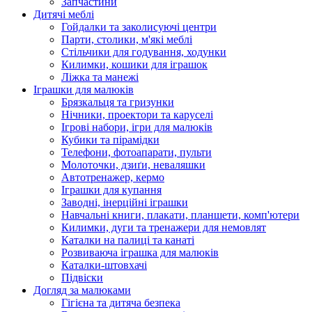
Запчастини
Дитячі меблі
Гойдалки та заколисуючі центри
Парти, столики, м'які меблі
Стільчики для годування, ходунки
Килимки, кошики для іграшок
Ліжка та манежі
Іграшки для малюків
Брязкальця та гризунки
Нічники, проектори та каруселі
Ігрові набори, ігри для малюків
Кубики та пірамідки
Телефони, фотоапарати, пульти
Молоточки, дзиґи, неваляшки
Автотренажер, кермо
Іграшки для купання
Заводні, інерційні іграшки
Навчальні книги, плакати, планшети, комп'ютери
Килимки, дуги та тренажери для немовлят
Каталки на палиці та канаті
Розвиваюча іграшка для малюків
Каталки-штовхачі
Підвіски
Догляд за малюками
Гігієна та дитяча безпека