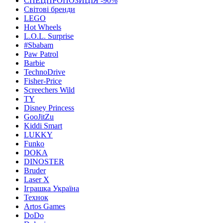
СПЕЦПРОПОЗИЦІЯ -90%
Світові бренди
LEGO
Hot Wheels
L.O.L. Surprise
#Sbabam
Paw Patrol
Barbie
TechnoDrive
Fisher-Price
Screechers Wild
TY
Disney Princess
GooJitZu
Kiddi Smart
LUKKY
Funko
DOKA
DINOSTER
Bruder
Laser X
Іграшка Україна
Технок
Artos Games
DoDo