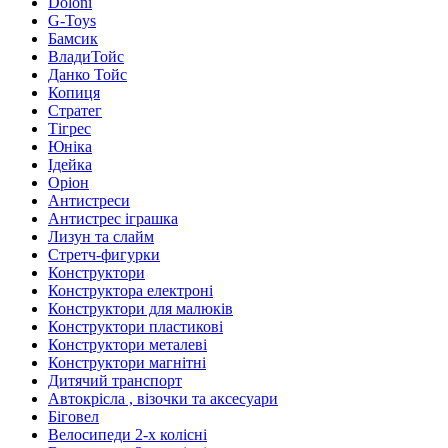
Doloni
G-Toys
Бамсик
ВладиТойс
Данко Тойс
Копиця
Стратег
Тігрес
Юніка
Ідейка
Оріон
Антистреси
Антистрес іграшка
Лизун та слайм
Стретч-фигурки
Конструктори
Конструктора електроні
Конструктори для малюків
Конструктори пластикові
Конструктори металеві
Конструктори магнітні
Дитячий транспорт
Автокрісла , візочки та аксесуари
Біговел
Велосипеди 2-х колісні