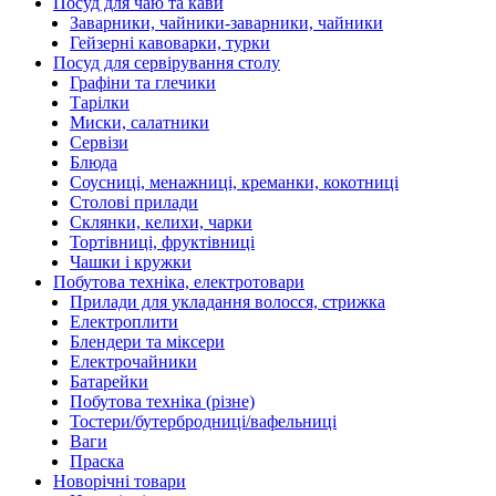
Посуд для чаю та кави
Заварники, чайники-заварники, чайники
Гейзерні кавоварки, турки
Посуд для сервірування столу
Графіни та глечики
Тарілки
Миски, салатники
Сервізи
Блюда
Соусниці, менажниці, креманки, кокотниці
Столові прилади
Склянки, келихи, чарки
Тортівниці, фруктівниці
Чашки і кружки
Побутова техніка, електротовари
Прилади для укладання волосся, стрижка
Електроплити
Блендери та міксери
Електрочайники
Батарейки
Побутова техніка (різне)
Тостери/бутербродниці/вафельниці
Ваги
Праска
Новорічні товари