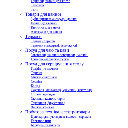
Горщики, вазони для квітів
Текстиль
Тази
Товари для ванної
Зубні щітки та аксесуари до них
Полиці для ванної
Килимки для ванної
Аксесуари для ванної
Термоси
Термоси харчові
Термоси стандартні, термокухлі
Посуд для чаю та кави
Заварники, чайники-заварники, чайники
Гейзерні кавоварки, турки
Посуд для сервірування столу
Графіни та глечики
Тарілки
Миски, салатники
Сервізи
Блюда
Соусниці, менажниці, креманки, кокотниці
Столові прилади
Склянки, келихи, чарки
Тортівниці, фруктівниці
Чашки і кружки
Побутова техніка, електротовари
Прилади для укладання волосся, стрижка
Електроплити
Блендери та міксери