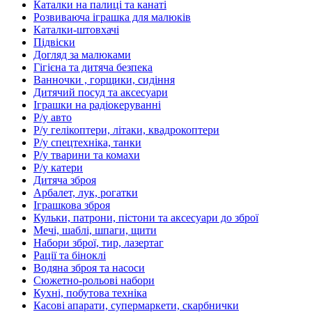
Каталки на палиці та канаті
Розвиваюча іграшка для малюків
Каталки-штовхачі
Підвіски
Догляд за малюками
Гігієна та дитяча безпека
Ванночки , горщики, сидіння
Дитячий посуд та аксесуари
Іграшки на радіокеруванні
Р/у авто
Р/у гелікоптери, літаки, квадрокоптери
Р/у спецтехніка, танки
Р/у тварини та комахи
Р/у катери
Дитяча зброя
Арбалет, лук, рогатки
Іграшкова зброя
Кульки, патрони, пістони та аксесуари до зброї
Мечі, шаблі, шпаги, щити
Набори зброї, тир, лазертаг
Рації та біноклі
Водяна зброя та насоси
Сюжетно-рольові набори
Кухні, побутова техніка
Касові апарати, супермаркети, скарбнички