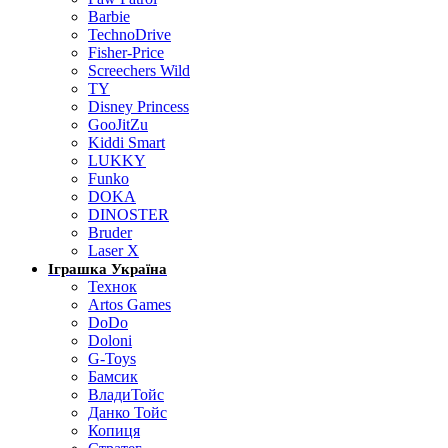
Barbie
TechnoDrive
Fisher-Price
Screechers Wild
TY
Disney Princess
GooJitZu
Kiddi Smart
LUKKY
Funko
DOKA
DINOSTER
Bruder
Laser X
Іграшка Україна
Технок
Artos Games
DoDo
Doloni
G-Toys
Бамсик
ВладиТойс
Данко Тойс
Копиця