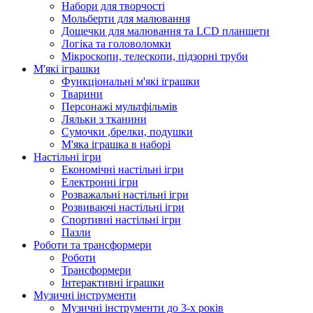
Набори для творчості
Мольберти для малювання
Дощечки для малювання та LCD планшети
Логіка та головоломки
Мікроскопи, телескопи, підзорні труби
М'які іграшки
Функціональні м'які іграшки
Тварини
Персонажі мультфільмів
Ляльки з тканини
Сумочки ,брелки, подушки
М'яка іграшка в наборі
Настільні ігри
Економічні настільні ігри
Електронні ігри
Розважальні настільні ігри
Розвиваючі настільні ігри
Спортивні настільні ігри
Пазли
Роботи та трансформери
Роботи
Трансформери
Інтерактивні іграшки
Музичні інструменти
Музичні інструменти до 3-х років