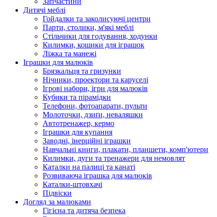
Запчастини
Дитячі меблі
Гойдалки та заколисуючі центри
Парти, столики, м'які меблі
Стільчики для годування, ходунки
Килимки, кошики для іграшок
Ліжка та манежі
Іграшки для малюків
Брязкальця та гризунки
Нічники, проектори та каруселі
Ігрові набори, ігри для малюків
Кубики та пірамідки
Телефони, фотоапарати, пульти
Молоточки, дзиґи, неваляшки
Автотренажер, кермо
Іграшки для купання
Заводні, інерційні іграшки
Навчальні книги, плакати, планшети, комп'ютери
Килимки, дуги та тренажери для немовлят
Каталки на палиці та канаті
Розвиваюча іграшка для малюків
Каталки-штовхачі
Підвіски
Догляд за малюками
Гігієна та дитяча безпека