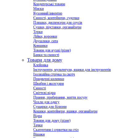
Кондитерські товари
Миски
Кухонний інвентар
Ємності, контейнери, судочки
Пляшки, диспенсери для соусів
Сушки, підставки, органайзери
Терки
Лійки, воронки
Друшляки, сита
Ковшики
Товари для кухні (різне)
Банки та ємності
Товари для дому
Клейонка
Інструменти, мультитули, ящики для інструментів
Ізоляційна стрічка та скотч
Придверні килимки
Швабри і аксесуари
Ємності
Сміттєві відра
Прання, прибирання, миття посуду
Чохли для одягу
Сушарки для білизни
Кошики, контейнери, ящики, органайзери
Відра
Товари для дому (різне)
Тачки
Скатертини і серветки на стіл
Вішаки