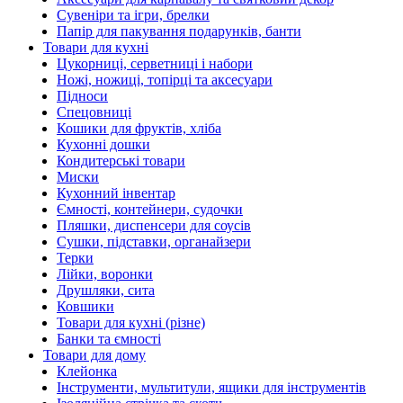
Сувеніри та ігри, брелки
Папір для пакування подарунків, банти
Товари для кухні
Цукорниці, серветниці і набори
Ножі, ножиці, топірці та аксесуари
Підноси
Спецовниці
Кошики для фруктів, хліба
Кухонні дошки
Кондитерські товари
Миски
Кухонний інвентар
Ємності, контейнери, судочки
Пляшки, диспенсери для соусів
Сушки, підставки, органайзери
Терки
Лійки, воронки
Друшляки, сита
Ковшики
Товари для кухні (різне)
Банки та ємності
Товари для дому
Клейонка
Інструменти, мультитули, ящики для інструментів