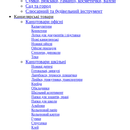
Сумки, рюкзаки, гаманці, косметички, валізи
Сад та город
Слюсарний та будівельний інструмент
Канцелярські товари
Канцтовари офісні
Калькулятори
Коректори
Лотки для документів і підставки
Ножі канцелярські
Ножиці офісні
Офісне приладдя
Степлери, дироколи
Теки
Канцтовари шкільні
Ножиці дитячі
Готовальні, циркулі
Ланчбокси, термоси, пляшечки
Лінійки, трикутники, транспортири
Крейда
Обкладинки
Шкільний асортимент
Папки для зошитів, праці
Папки для школи
Альбоми
Кольоровий папір
Кольоровий картон
Гумки
Стругачки
Клей