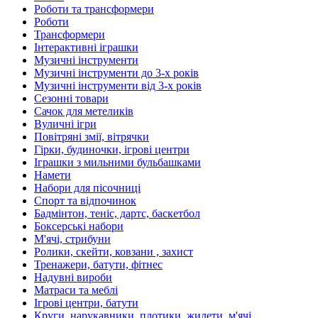
Роботи та трансформери
Роботи
Трансформери
Інтерактивні іграшки
Музичні інструменти
Музичні інструменти до 3-х років
Музичні інструменти від 3-х років
Сезонні товари
Сачок для метеликів
Вуличні ігри
Повітряні змії, вітрячки
Гірки, будиночки, ігрові центри
Іграшки з мильними бульбашками
Намети
Набори для пісочниці
Спорт та відпочинок
Бадмінтон, теніс, дартс, баскетбол
Боксерські набори
М'ячі, стрибуни
Ролики, скейти, ковзани , захист
Тренажери, батути, фітнес
Надувні вироби
Матраси та меблі
Ігрові центри, батути
Круги, нарукавники, плотики, жилети, м'ячі