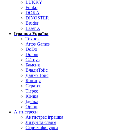
LUKKY
Funko
DOKA
DINOSTER
Bruder
Laser X
Іграшка Україна
Технок
Artos Games
DoDo
Doloni
G-Toys
Бамсик
ВладиТойс
Данко Тойс
Копиця
Стратег
Тігрес
Юніка
Ідейка
Оріон
Антистреси
Антистрес іграшка
Лизун та слайм
Стретч-фигурки