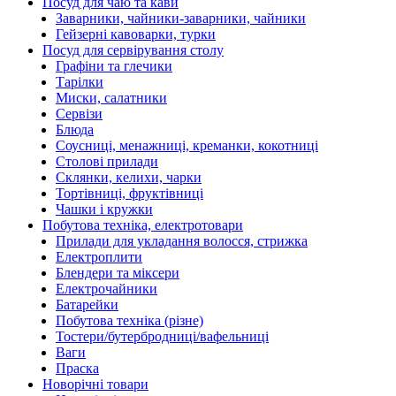
Посуд для чаю та кави
Заварники, чайники-заварники, чайники
Гейзерні кавоварки, турки
Посуд для сервірування столу
Графіни та глечики
Тарілки
Миски, салатники
Сервізи
Блюда
Соусниці, менажниці, креманки, кокотниці
Столові прилади
Склянки, келихи, чарки
Тортівниці, фруктівниці
Чашки і кружки
Побутова техніка, електротовари
Прилади для укладання волосся, стрижка
Електроплити
Блендери та міксери
Електрочайники
Батарейки
Побутова техніка (різне)
Тостери/бутербродниці/вафельниці
Ваги
Праска
Новорічні товари