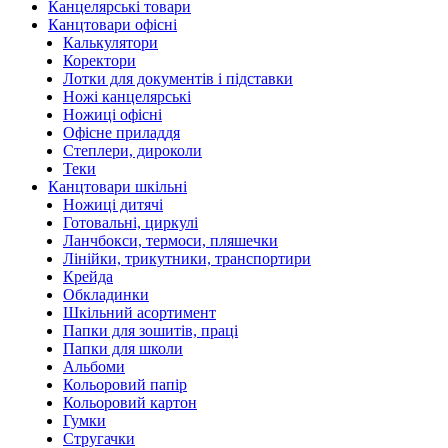
Канцелярські товари
Канцтовари офісні
Калькулятори
Коректори
Лотки для документів і підставки
Ножі канцелярські
Ножиці офісні
Офісне приладдя
Степлери, дироколи
Теки
Канцтовари шкільні
Ножиці дитячі
Готовальні, циркулі
Ланчбокси, термоси, пляшечки
Лінійки, трикутники, транспортири
Крейда
Обкладинки
Шкільний асортимент
Папки для зошитів, праці
Папки для школи
Альбоми
Кольоровий папір
Кольоровий картон
Гумки
Стругачки