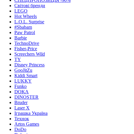
СПЕЦПРОПОЗИЦІЯ -90%
Світові бренди
LEGO
Hot Wheels
L.O.L. Surprise
#Sbabam
Paw Patrol
Barbie
TechnoDrive
Fisher-Price
Screechers Wild
TY
Disney Princess
GooJitZu
Kiddi Smart
LUKKY
Funko
DOKA
DINOSTER
Bruder
Laser X
Іграшка Україна
Технок
Artos Games
DoDo