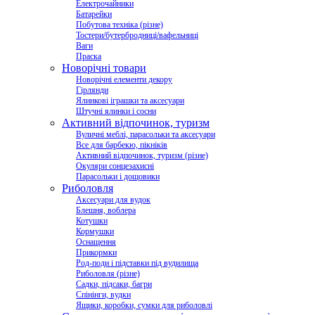
Електрочайники
Батарейки
Побутова техніка (різне)
Тостери/бутербродниці/вафельниці
Ваги
Праска
Новорічні товари
Новорічні елементи декору
Гірлянди
Ялинкові іграшки та аксесуари
Штучні ялинки і сосни
Активний відпочинок, туризм
Вуличні меблі, парасольки та аксесуари
Все для барбекю, пікніків
Активний відпочинок, туризм (різне)
Окуляри сонцезахисні
Парасольки і дощовики
Риболовля
Аксесуари для вудок
Блешня, воблера
Котушки
Кормушки
Оснащення
Прикормки
Род-поди і підставки під вудилища
Риболовля (різне)
Садки, підсаки, багри
Спінінги, вудки
Ящики, коробки, сумки для риболовлі