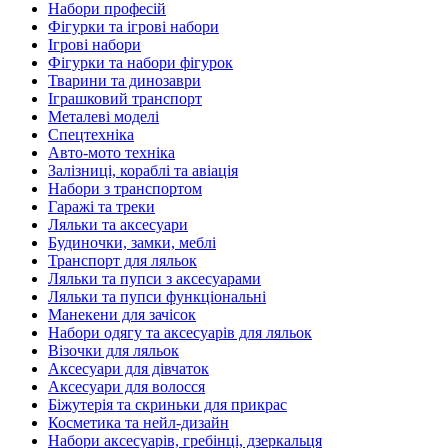
Набори професій
Фігурки та ігрові набори
Ігрові набори
Фігурки та набори фігурок
Тварини та динозаври
Іграшковий транспорт
Металеві моделі
Спецтехніка
Авто-мото техніка
Залізниці, кораблі та авіація
Набори з транспортом
Гаражі та треки
Ляльки та аксесуари
Будиночки, замки, меблі
Транспорт для ляльок
Ляльки та пупси з аксесуарами
Ляльки та пупси функціональні
Манекени для зачісок
Набори одягу та аксесуарів для ляльок
Візочки для ляльок
Аксесуари для дівчаток
Аксесуари для волосся
Біжутерія та скриньки для прикрас
Косметика та нейл-дизайн
Набори аксесуарів, гребінці, дзеркальця