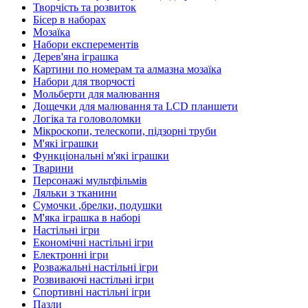
Творчість та розвиток
Бісер в наборах
Мозаїка
Набори експерементів
Дерев'яна іграшка
Картини по номерам та алмазна мозаїка
Набори для творчості
Мольберти для малювання
Дощечки для малювання та LCD планшети
Логіка та головоломки
Мікроскопи, телескопи, підзорні труби
М'які іграшки
Функціональні м'які іграшки
Тварини
Персонажі мультфільмів
Ляльки з тканини
Сумочки ,брелки, подушки
М'яка іграшка в наборі
Настільні ігри
Економічні настільні ігри
Електронні ігри
Розважальні настільні ігри
Розвиваючі настільні ігри
Спортивні настільні ігри
Пазли