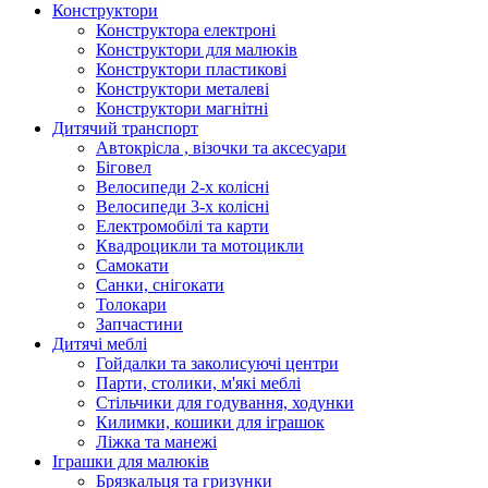
Конструктори
Конструктора електроні
Конструктори для малюків
Конструктори пластикові
Конструктори металеві
Конструктори магнітні
Дитячий транспорт
Автокрісла , візочки та аксесуари
Біговел
Велосипеди 2-х колісні
Велосипеди 3-х колісні
Електромобілі та карти
Квадроцикли та мотоцикли
Самокати
Санки, снігокати
Толокари
Запчастини
Дитячі меблі
Гойдалки та заколисуючі центри
Парти, столики, м'які меблі
Стільчики для годування, ходунки
Килимки, кошики для іграшок
Ліжка та манежі
Іграшки для малюків
Брязкальця та гризунки