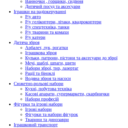
Ванночки , горщики, сидіння
Дитячий посуд та аксесуари
Іграшки на радіокеруванні
Р/у авто
Р/у гелікоптери, літаки, квадрокоптери
Р/у спецтехніка, танки
Р/у тварини та комахи
Р/у катери
Дитяча зброя
Арбалет, лук, рогатки
Іграшкова зброя
Кульки, патрони, пістони та аксесуари до зброї
Мечі, шаблі, шпаги, щити
Набори зброї, тир, лазертаг
Рації та біноклі
Водяна зброя та насоси
Сюжетно-рольові набори
Кухні, побутова техніка
Касові апарати, супермаркети, скарбнички
Набори професій
Фігурки та ігрові набори
Ігрові набори
Фігурки та набори фігурок
Тварини та динозаври
Іграшковий транспорт