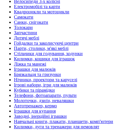
Велосипеди 3-х колісні
Електромобілі та карти
Квадроцикли та мотоцикли
Самокати
Санки, снігокати
Толокари
Запчастини
Дитячі меблі
Гойдалки та заколисуючі центри
Парти, столики, м'які меблі
Стільчики для годування, ходунки
Килимки, кошики для іграшок
Ліжка та манежі
Іграшки для малюків
Брязкальця та гризунки
Нічники, проектори та каруселі
Ігрові набори, ігри для малюків
Кубики та пірамідки
Телефони, фотоапарати, пульти
Молоточки, дзиґи, неваляшки
Автотренажер, кермо
Іграшки для купання
Заводні, інерційні іграшки
Навчальні книги, плакати, планшети, комп'ютери
Килимки, дуги та тренажери для немовлят