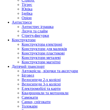
Стратег
Тігрес
Юніка
Ідейка
Оріон
Антистреси
Антистрес іграшка
Лизун та слайм
Стретч-фигурки
Конструктори
Конструктора електроні
Конструктори для малюків
Конструктори пластикові
Конструктори металеві
Конструктори магнітні
Дитячий транспорт
Автокрісла , візочки та аксесуари
Біговел
Велосипеди 2-х колісні
Велосипеди 3-х колісні
Електромобілі та карти
Квадроцикли та мотоцикли
Самокати
Санки, снігокати
Толокари