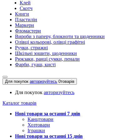
Клей
Скотч
Книги
Пластилін
Маркери
Фломастери
Вироби з паперу, блокноти та щоденники
Олівці кольорові, олівці графітні
Ручки, стрижні
Шкільні зошити, щоденники
Рюкзаки, ранці сумки, пенали
Фарби, гуаш, кисті
Для покупок
авторизуйтесь
0
товарів
Для покупок
авторизуйтесь
Каталог товарів
Нові товари за останнi 7 днiв
Канцтовари
Хозтовари
Іграшки
Нові товари за останнi 15 днiв