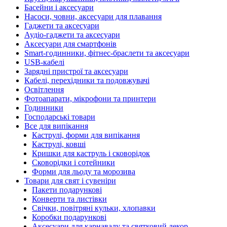
Басейни і аксесуари
Насоси, човни, аксесуари для плавання
Гаджети та аксесуари
Аудіо-гаджети та аксесуари
Аксесуари для смартфонів
Smart-годинники, фітнес-браслети та аксесуари
USB-кабелі
Зарядні пристрої та аксесуари
Кабелі, перехідники та подовжувачі
Освітлення
Фотоапарати, мікрофони та принтери
Годинники
Господарські товари
Все для випікання
Каструлі, форми для випікання
Каструлі, ковші
Кришки для каструль і сковорідок
Сковорідки і сотейники
Форми для льоду та морозива
Товари для свят і сувеніри
Пакети подарункові
Конверти та листівки
Свічки, повітряні кульки, хлопавки
Коробки подарункові
Аксесуари для карнавалу та святковий декор