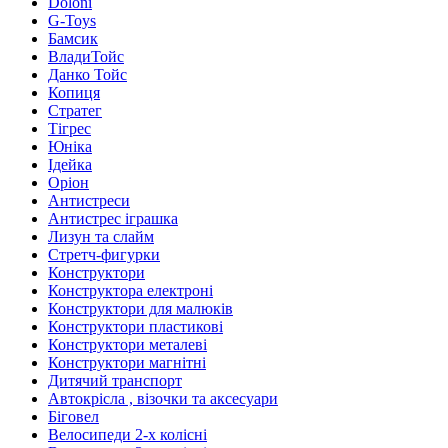
Doloni
G-Toys
Бамсик
ВладиТойс
Данко Тойс
Копиця
Стратег
Тігрес
Юніка
Ідейка
Оріон
Антистреси
Антистрес іграшка
Лизун та слайм
Стретч-фигурки
Конструктори
Конструктора електроні
Конструктори для малюків
Конструктори пластикові
Конструктори металеві
Конструктори магнітні
Дитячий транспорт
Автокрісла , візочки та аксесуари
Біговел
Велосипеди 2-х колісні