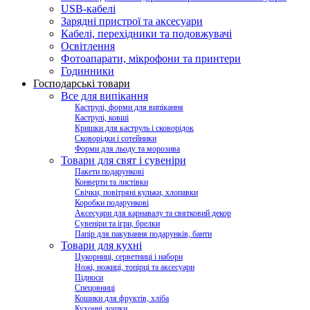
USB-кабелі
Зарядні пристрої та аксесуари
Кабелі, перехідники та подовжувачі
Освітлення
Фотоапарати, мікрофони та принтери
Годинники
Господарські товари
Все для випікання
Каструлі, форми для випікання
Каструлі, ковші
Кришки для каструль і сковорідок
Сковорідки і сотейники
Форми для льоду та морозива
Товари для свят і сувеніри
Пакети подарункові
Конверти та листівки
Свічки, повітряні кульки, хлопавки
Коробки подарункові
Аксесуари для карнавалу та святковий декор
Сувеніри та ігри, брелки
Папір для пакування подарунків, банти
Товари для кухні
Цукорниці, серветниці і набори
Ножі, ножиці, топірці та аксесуари
Підноси
Спецовниці
Кошики для фруктів, хліба
Кухонні дошки