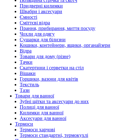
Ізоляційна стрічка та скотч
Придверні килимки
Швабри і аксесуари
Ємності
Сміттєві відра
Прання, прибирання, миття посуду
Чохли для одягу
Сушарки для білизни
Кошики, контейнери, ящики, органайзери
Відра
Товари для дому (різне)
Тачки
Скатертини і серветки на стіл
Вішаки
Горщики, вазони для квітів
Текстиль
Тази
Товари для ванної
Зубні щітки та аксесуари до них
Полиці для ванної
Килимки для ванної
Аксесуари для ванної
Термоси
Термоси харчові
Термоси стандартні, термокухлі