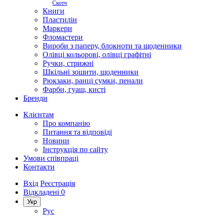
Скотч
Книги
Пластилін
Маркери
Фломастери
Вироби з паперу, блокноти та щоденники
Олівці кольорові, олівці графітні
Ручки, стрижні
Шкільні зошити, щоденники
Рюкзаки, ранці сумки, пенали
Фарби, гуаш, кисті
Бренди
Клієнтам
Про компанію
Питання та відповіді
Новини
Інструкція по сайту
Умови співпраці
Контакти
Вхід
Реєстрація
Відкладені
0
Укр
Рус