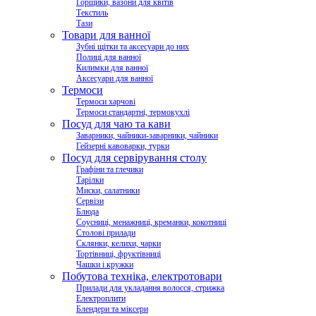
Горщики, вазони для квітів
Текстиль
Тази
Товари для ванної
Зубні щітки та аксесуари до них
Полиці для ванної
Килимки для ванної
Аксесуари для ванної
Термоси
Термоси харчові
Термоси стандартні, термокухлі
Посуд для чаю та кави
Заварники, чайники-заварники, чайники
Гейзерні кавоварки, турки
Посуд для сервірування столу
Графіни та глечики
Тарілки
Миски, салатники
Сервізи
Блюда
Соусниці, менажниці, креманки, кокотниці
Столові прилади
Склянки, келихи, чарки
Тортівниці, фруктівниці
Чашки і кружки
Побутова техніка, електротовари
Прилади для укладання волосся, стрижка
Електроплити
Блендери та міксери