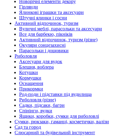
Новорічні елементи декору
Гірлянди
Ялинкові іграшки та аксесуари
Штучні ялинки і сосни
Активний відпочинок, туризм
Вуличні меблі, парасольки та аксесуари
Все для барбекю, пікніків
Активний відпочинок, туризм (різне)
Окуляри сонцезахисні
Парасольки і дощовики
Риболовля
Аксесуари для вудок
Блешня, воблера
Котушки
Кормушки
Оснащення
Прикормки
Род-поди і підставки під вудилища
Риболовля (різне)
Садки, підсаки, багри
Спінінги, вудки
Ящики, коробки, сумки для риболовлі
Сумки, рюкзаки, гаманці, косметички, валізи
Сад та город
Слюсарний та будівельний інструмент