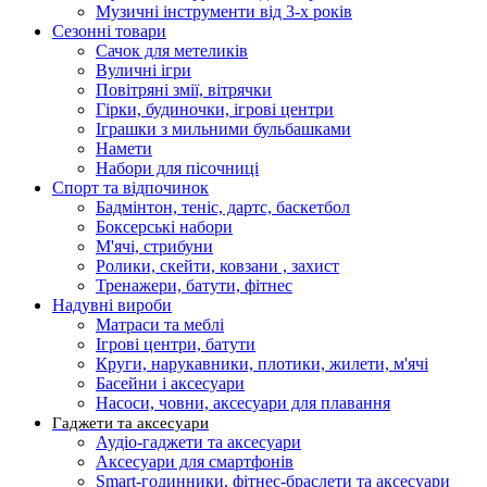
Музичні інструменти від 3-х років
Сезонні товари
Сачок для метеликів
Вуличні ігри
Повітряні змії, вітрячки
Гірки, будиночки, ігрові центри
Іграшки з мильними бульбашками
Намети
Набори для пісочниці
Спорт та відпочинок
Бадмінтон, теніс, дартс, баскетбол
Боксерські набори
М'ячі, стрибуни
Ролики, скейти, ковзани , захист
Тренажери, батути, фітнес
Надувні вироби
Матраси та меблі
Ігрові центри, батути
Круги, нарукавники, плотики, жилети, м'ячі
Басейни і аксесуари
Насоси, човни, аксесуари для плавання
Гаджети та аксесуари
Аудіо-гаджети та аксесуари
Аксесуари для смартфонів
Smart-годинники, фітнес-браслети та аксесуари