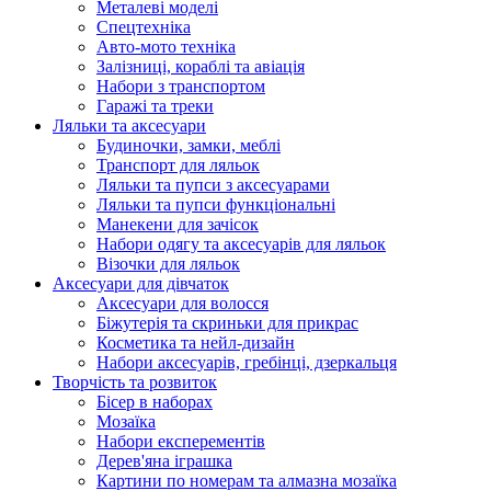
Металеві моделі
Спецтехніка
Авто-мото техніка
Залізниці, кораблі та авіація
Набори з транспортом
Гаражі та треки
Ляльки та аксесуари
Будиночки, замки, меблі
Транспорт для ляльок
Ляльки та пупси з аксесуарами
Ляльки та пупси функціональні
Манекени для зачісок
Набори одягу та аксесуарів для ляльок
Візочки для ляльок
Аксесуари для дівчаток
Аксесуари для волосся
Біжутерія та скриньки для прикрас
Косметика та нейл-дизайн
Набори аксесуарів, гребінці, дзеркальця
Творчість та розвиток
Бісер в наборах
Мозаїка
Набори експерементів
Дерев'яна іграшка
Картини по номерам та алмазна мозаїка