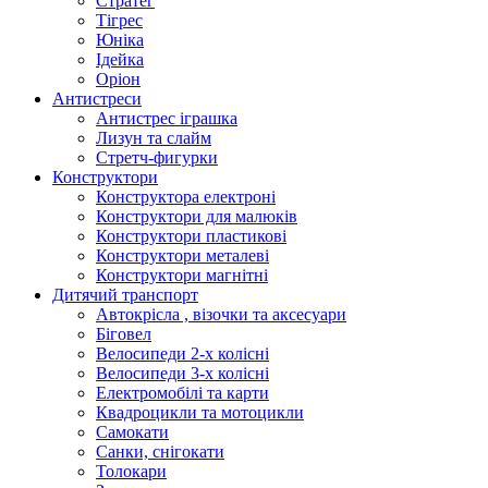
Стратег
Тігрес
Юніка
Ідейка
Оріон
Антистреси
Антистрес іграшка
Лизун та слайм
Стретч-фигурки
Конструктори
Конструктора електроні
Конструктори для малюків
Конструктори пластикові
Конструктори металеві
Конструктори магнітні
Дитячий транспорт
Автокрісла , візочки та аксесуари
Біговел
Велосипеди 2-х колісні
Велосипеди 3-х колісні
Електромобілі та карти
Квадроцикли та мотоцикли
Самокати
Санки, снігокати
Толокари