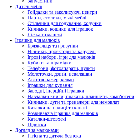
Запчастини
Дитячі меблі
Гойдалки та заколисуючі центри
Парти, столики, м'які меблі
Стільчики для годування, ходунки
Килимки, кошики для іграшок
Ліжка та манежі
Іграшки для малюків
Брязкальця та гризунки
Нічники, проектори та каруселі
Ігрові набори, ігри для малюків
Кубики та пірамідки
Телефони, фотоапарати, пульти
Молоточки, дзиґи, неваляшки
Автотренажер, кермо
Іграшки для купання
Заводні, інерційні іграшки
Навчальні книги, плакати, планшети, комп'ютери
Килимки, дуги та тренажери для немовлят
Каталки на палиці та канаті
Розвиваюча іграшка для малюків
Каталки-штовхачі
Підвіски
Догляд за малюками
Гігієна та дитяча безпека