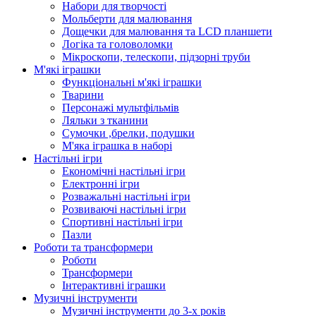
Набори для творчості
Мольберти для малювання
Дощечки для малювання та LCD планшети
Логіка та головоломки
Мікроскопи, телескопи, підзорні труби
М'які іграшки
Функціональні м'які іграшки
Тварини
Персонажі мультфільмів
Ляльки з тканини
Сумочки ,брелки, подушки
М'яка іграшка в наборі
Настільні ігри
Економічні настільні ігри
Електронні ігри
Розважальні настільні ігри
Розвиваючі настільні ігри
Спортивні настільні ігри
Пазли
Роботи та трансформери
Роботи
Трансформери
Інтерактивні іграшки
Музичні інструменти
Музичні інструменти до 3-х років