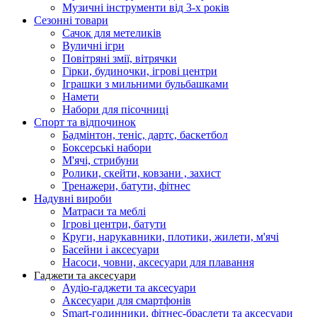
Музичні інструменти від 3-х років
Сезонні товари
Сачок для метеликів
Вуличні ігри
Повітряні змії, вітрячки
Гірки, будиночки, ігрові центри
Іграшки з мильними бульбашками
Намети
Набори для пісочниці
Спорт та відпочинок
Бадмінтон, теніс, дартс, баскетбол
Боксерські набори
М'ячі, стрибуни
Ролики, скейти, ковзани , захист
Тренажери, батути, фітнес
Надувні вироби
Матраси та меблі
Ігрові центри, батути
Круги, нарукавники, плотики, жилети, м'ячі
Басейни і аксесуари
Насоси, човни, аксесуари для плавання
Гаджети та аксесуари
Аудіо-гаджети та аксесуари
Аксесуари для смартфонів
Smart-годинники, фітнес-браслети та аксесуари