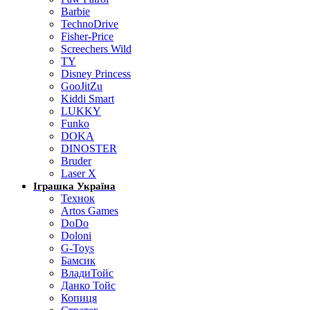
Barbie
TechnoDrive
Fisher-Price
Screechers Wild
TY
Disney Princess
GooJitZu
Kiddi Smart
LUKKY
Funko
DOKA
DINOSTER
Bruder
Laser X
Іграшка Україна
Технок
Artos Games
DoDo
Doloni
G-Toys
Бамсик
ВладиТойс
Данко Тойс
Копиця