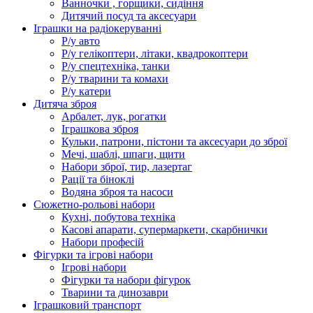
Ванночки , горщики, сидіння
Дитячий посуд та аксесуари
Іграшки на радіокеруванні
Р/у авто
Р/у гелікоптери, літаки, квадрокоптери
Р/у спецтехніка, танки
Р/у тварини та комахи
Р/у катери
Дитяча зброя
Арбалет, лук, рогатки
Іграшкова зброя
Кульки, патрони, пістони та аксесуари до зброї
Мечі, шаблі, шпаги, щити
Набори зброї, тир, лазертаг
Рації та біноклі
Водяна зброя та насоси
Сюжетно-рольові набори
Кухні, побутова техніка
Касові апарати, супермаркети, скарбнички
Набори професій
Фігурки та ігрові набори
Ігрові набори
Фігурки та набори фігурок
Тварини та динозаври
Іграшковий транспорт