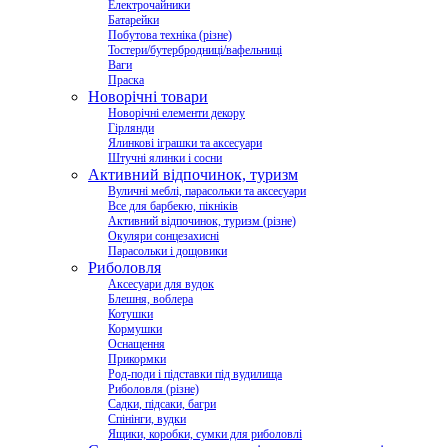
Електрочайники
Батарейки
Побутова техніка (різне)
Тостери/бутербродниці/вафельниці
Ваги
Праска
Новорічні товари
Новорічні елементи декору
Гірлянди
Ялинкові іграшки та аксесуари
Штучні ялинки і сосни
Активний відпочинок, туризм
Вуличні меблі, парасольки та аксесуари
Все для барбекю, пікніків
Активний відпочинок, туризм (різне)
Окуляри сонцезахисні
Парасольки і дощовики
Риболовля
Аксесуари для вудок
Блешня, воблера
Котушки
Кормушки
Оснащення
Прикормки
Род-поди і підставки під вудилища
Риболовля (різне)
Садки, підсаки, багри
Спінінги, вудки
Ящики, коробки, сумки для риболовлі