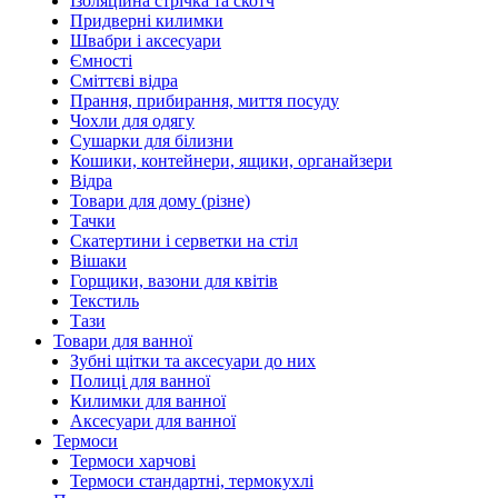
Ізоляційна стрічка та скотч
Придверні килимки
Швабри і аксесуари
Ємності
Сміттєві відра
Прання, прибирання, миття посуду
Чохли для одягу
Сушарки для білизни
Кошики, контейнери, ящики, органайзери
Відра
Товари для дому (різне)
Тачки
Скатертини і серветки на стіл
Вішаки
Горщики, вазони для квітів
Текстиль
Тази
Товари для ванної
Зубні щітки та аксесуари до них
Полиці для ванної
Килимки для ванної
Аксесуари для ванної
Термоси
Термоси харчові
Термоси стандартні, термокухлі