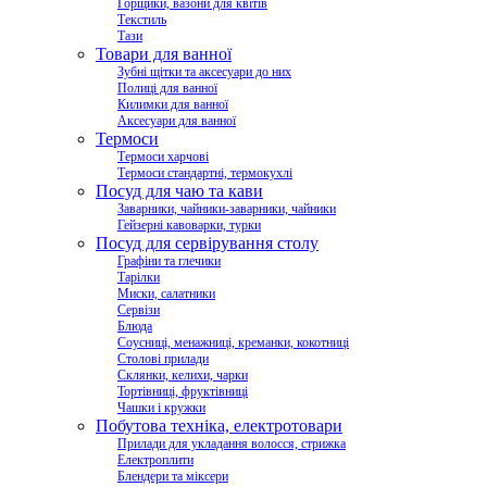
Горщики, вазони для квітів
Текстиль
Тази
Товари для ванної
Зубні щітки та аксесуари до них
Полиці для ванної
Килимки для ванної
Аксесуари для ванної
Термоси
Термоси харчові
Термоси стандартні, термокухлі
Посуд для чаю та кави
Заварники, чайники-заварники, чайники
Гейзерні кавоварки, турки
Посуд для сервірування столу
Графіни та глечики
Тарілки
Миски, салатники
Сервізи
Блюда
Соусниці, менажниці, креманки, кокотниці
Столові прилади
Склянки, келихи, чарки
Тортівниці, фруктівниці
Чашки і кружки
Побутова техніка, електротовари
Прилади для укладання волосся, стрижка
Електроплити
Блендери та міксери