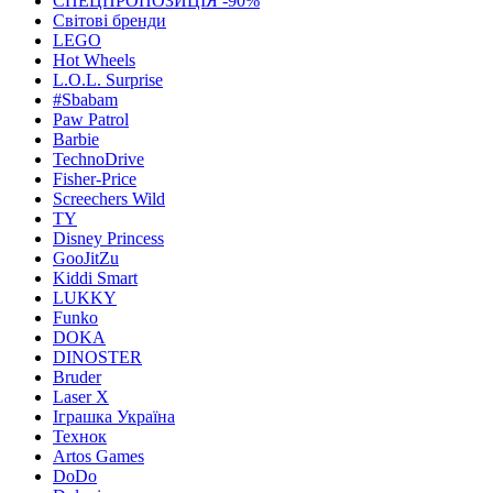
СПЕЦПРОПОЗИЦІЯ -90%
Світові бренди
LEGO
Hot Wheels
L.O.L. Surprise
#Sbabam
Paw Patrol
Barbie
TechnoDrive
Fisher-Price
Screechers Wild
TY
Disney Princess
GooJitZu
Kiddi Smart
LUKKY
Funko
DOKA
DINOSTER
Bruder
Laser X
Іграшка Україна
Технок
Artos Games
DoDo