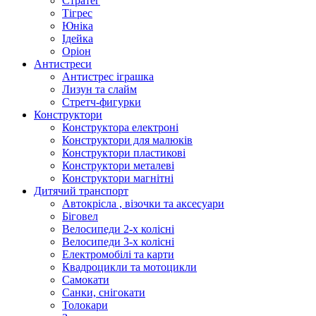
Стратег
Тігрес
Юніка
Ідейка
Оріон
Антистреси
Антистрес іграшка
Лизун та слайм
Стретч-фигурки
Конструктори
Конструктора електроні
Конструктори для малюків
Конструктори пластикові
Конструктори металеві
Конструктори магнітні
Дитячий транспорт
Автокрісла , візочки та аксесуари
Біговел
Велосипеди 2-х колісні
Велосипеди 3-х колісні
Електромобілі та карти
Квадроцикли та мотоцикли
Самокати
Санки, снігокати
Толокари