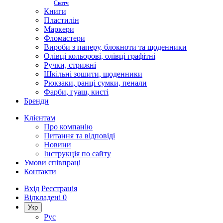
Скотч
Книги
Пластилін
Маркери
Фломастери
Вироби з паперу, блокноти та щоденники
Олівці кольорові, олівці графітні
Ручки, стрижні
Шкільні зошити, щоденники
Рюкзаки, ранці сумки, пенали
Фарби, гуаш, кисті
Бренди
Клієнтам
Про компанію
Питання та відповіді
Новини
Інструкція по сайту
Умови співпраці
Контакти
Вхід
Реєстрація
Відкладені
0
Укр
Рус