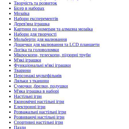
Творчість та розвиток
Бісер в наборах
Мозаїка
Набори експерементів
Дерев'яна іграшка
Картини по номерам та алмазна мозаїка
Набори для творчості
Мольберти для малювання
Дощечки для малювання та LCD планшети
Логіка та головоломки
Мікроскопи, телескопи, підзорні труби
М'які іграшки
Функціональні м'які іграшки
Тварини
Персонажі мультфільмів
Ляльки з тканини
Сумочки ,брелки, подушки
М'яка іграшка в наборі
Настільні ігри
Економічні настільні ігри
Електронні ігри
Розважальні настільні ігри
Розвиваючі настільні ігри
Спортивні настільні ігри
Пазли