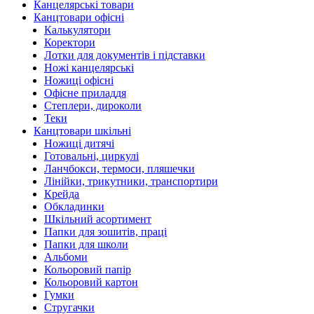
Канцелярські товари
Канцтовари офісні
Калькулятори
Коректори
Лотки для документів і підставки
Ножі канцелярські
Ножиці офісні
Офісне приладдя
Степлери, дироколи
Теки
Канцтовари шкільні
Ножиці дитячі
Готовальні, циркулі
Ланчбокси, термоси, пляшечки
Лінійки, трикутники, транспортири
Крейда
Обкладинки
Шкільний асортимент
Папки для зошитів, праці
Папки для школи
Альбоми
Кольоровий папір
Кольоровий картон
Гумки
Стругачки