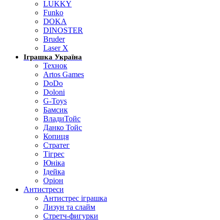
LUKKY
Funko
DOKA
DINOSTER
Bruder
Laser X
Іграшка Україна
Технок
Artos Games
DoDo
Doloni
G-Toys
Бамсик
ВладиТойс
Данко Тойс
Копиця
Стратег
Тігрес
Юніка
Ідейка
Оріон
Антистреси
Антистрес іграшка
Лизун та слайм
Стретч-фигурки