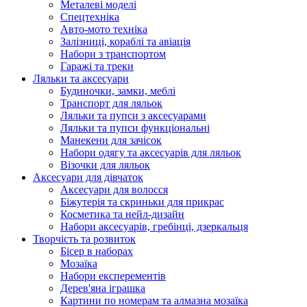
Металеві моделі
Спецтехніка
Авто-мото техніка
Залізниці, кораблі та авіація
Набори з транспортом
Гаражі та треки
Ляльки та аксесуари
Будиночки, замки, меблі
Транспорт для ляльок
Ляльки та пупси з аксесуарами
Ляльки та пупси функціональні
Манекени для зачісок
Набори одягу та аксесуарів для ляльок
Візочки для ляльок
Аксесуари для дівчаток
Аксесуари для волосся
Біжутерія та скриньки для прикрас
Косметика та нейл-дизайн
Набори аксесуарів, гребінці, дзеркальця
Творчість та розвиток
Бісер в наборах
Мозаїка
Набори експерементів
Дерев'яна іграшка
Картини по номерам та алмазна мозаїка