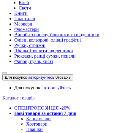
Клей
Скотч
Книги
Пластилін
Маркери
Фломастери
Вироби з паперу, блокноти та щоденники
Олівці кольорові, олівці графітні
Ручки, стрижні
Шкільні зошити, щоденники
Рюкзаки, ранці сумки, пенали
Фарби, гуаш, кисті
Для покупок
авторизуйтесь
0
товарів
Для покупок
авторизуйтесь
Каталог товарів
СПЕЦПРОПОЗИЦІЯ -20%
Нові товари за останнi 7 днiв
Канцтовари
Хозтовари
Іграшки