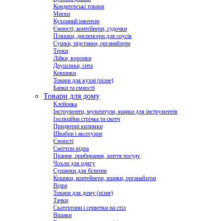
Кондитерські товари
Миски
Кухонний інвентар
Ємності, контейнери, судочки
Пляшки, диспенсери для соусів
Сушки, підставки, органайзери
Терки
Лійки, воронки
Друшляки, сита
Ковшики
Товари для кухні (різне)
Банки та ємності
Товари для дому
Клейонка
Інструменти, мультитули, ящики для інструментів
Ізоляційна стрічка та скотч
Придверні килимки
Швабри і аксесуари
Ємності
Сміттєві відра
Прання, прибирання, миття посуду
Чохли для одягу
Сушарки для білизни
Кошики, контейнери, ящики, органайзери
Відра
Товари для дому (різне)
Тачки
Скатертини і серветки на стіл
Вішаки