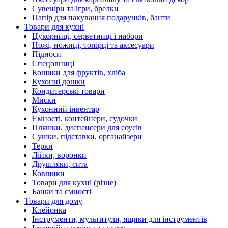
Сувеніри та ігри, брелки
Папір для пакування подарунків, банти
Товари для кухні
Цукорниці, серветниці і набори
Ножі, ножиці, топірці та аксесуари
Підноси
Спецовниці
Кошики для фруктів, хліба
Кухонні дошки
Кондитерські товари
Миски
Кухонний інвентар
Ємності, контейнери, судочки
Пляшки, диспенсери для соусів
Сушки, підставки, органайзери
Терки
Лійки, воронки
Друшляки, сита
Ковшики
Товари для кухні (різне)
Банки та ємності
Товари для дому
Клейонка
Інструменти, мультитули, ящики для інструментів