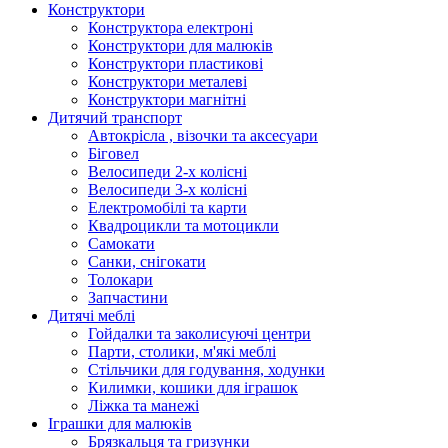
Конструктори
Конструктора електроні
Конструктори для малюків
Конструктори пластикові
Конструктори металеві
Конструктори магнітні
Дитячий транспорт
Автокрісла , візочки та аксесуари
Біговел
Велосипеди 2-х колісні
Велосипеди 3-х колісні
Електромобілі та карти
Квадроцикли та мотоцикли
Самокати
Санки, снігокати
Толокари
Запчастини
Дитячі меблі
Гойдалки та заколисуючі центри
Парти, столики, м'які меблі
Стільчики для годування, ходунки
Килимки, кошики для іграшок
Ліжка та манежі
Іграшки для малюків
Брязкальця та гризунки