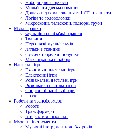
Набори для творчості
Мольберти для малювання
Дощечки для малювання та LCD планшети
Логіка та головоломки
Мікроскопи, телескопи, підзорні труби
М'які іграшки
Функціональні м'які іграшки
Тварини
Персонажі мультфільмів
Ляльки з тканини
Сумочки ,брелки, подушки
М'яка іграшка в наборі
Настільні ігри
Економічні настільні ігри
Електронні ігри
Розважальні настільні ігри
Розвиваючі настільні ігри
Спортивні настільні ігри
Пазли
Роботи та трансформери
Роботи
Трансформери
Інтерактивні іграшки
Музичні інструменти
Музичні інструменти до 3-х років