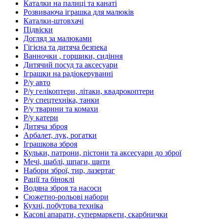
Каталки на палиці та канаті
Розвиваюча іграшка для малюків
Каталки-штовхачі
Підвіски
Догляд за малюками
Гігієна та дитяча безпека
Ванночки , горщики, сидіння
Дитячий посуд та аксесуари
Іграшки на радіокеруванні
Р/у авто
Р/у гелікоптери, літаки, квадрокоптери
Р/у спецтехніка, танки
Р/у тварини та комахи
Р/у катери
Дитяча зброя
Арбалет, лук, рогатки
Іграшкова зброя
Кульки, патрони, пістони та аксесуари до зброї
Мечі, шаблі, шпаги, щити
Набори зброї, тир, лазертаг
Рації та біноклі
Водяна зброя та насоси
Сюжетно-рольові набори
Кухні, побутова техніка
Касові апарати, супермаркети, скарбнички