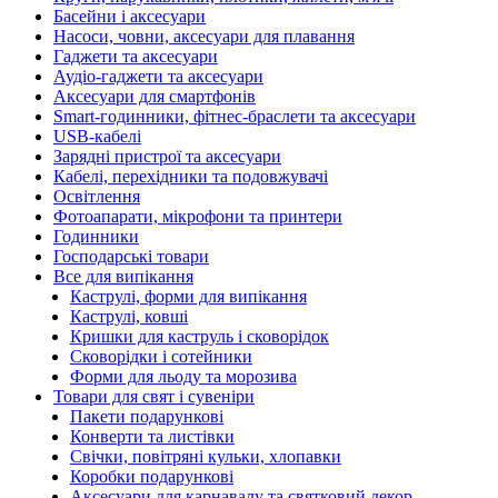
Басейни і аксесуари
Насоси, човни, аксесуари для плавання
Гаджети та аксесуари
Аудіо-гаджети та аксесуари
Аксесуари для смартфонів
Smart-годинники, фітнес-браслети та аксесуари
USB-кабелі
Зарядні пристрої та аксесуари
Кабелі, перехідники та подовжувачі
Освітлення
Фотоапарати, мікрофони та принтери
Годинники
Господарські товари
Все для випікання
Каструлі, форми для випікання
Каструлі, ковші
Кришки для каструль і сковорідок
Сковорідки і сотейники
Форми для льоду та морозива
Товари для свят і сувеніри
Пакети подарункові
Конверти та листівки
Свічки, повітряні кульки, хлопавки
Коробки подарункові
Аксесуари для карнавалу та святковий декор