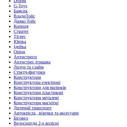
Doloni
G-Toys
Бамсик
ВладиТойс
Данко Тойс
Копиця
Стратег
Тігрес
Юніка
Ідейка
Оріон
Антистреси
Антистрес іграшка
Лизун та слайм
Стретч-фигурки
Конструктори
Конструктора електроні
Конструктори для малюків
Конструктори пластикові
Конструктори металеві
Конструктори магнітні
Дитячий транспорт
Автокрісла , візочки та аксесуари
Біговел
Велосипеди 2-х колісні