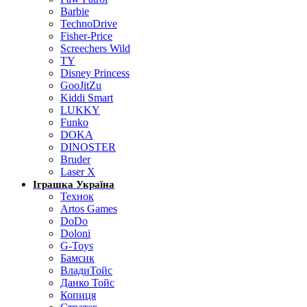
Barbie
TechnoDrive
Fisher-Price
Screechers Wild
TY
Disney Princess
GooJitZu
Kiddi Smart
LUKKY
Funko
DOKA
DINOSTER
Bruder
Laser X
Іграшка Україна
Технок
Artos Games
DoDo
Doloni
G-Toys
Бамсик
ВладиТойс
Данко Тойс
Копиця