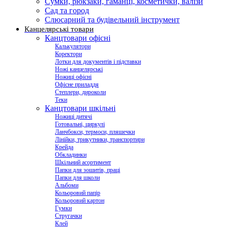
Сумки, рюкзаки, гаманці, косметички, валізи
Сад та город
Слюсарний та будівельний інструмент
Канцелярські товари
Канцтовари офісні
Калькулятори
Коректори
Лотки для документів і підставки
Ножі канцелярські
Ножиці офісні
Офісне приладдя
Степлери, дироколи
Теки
Канцтовари шкільні
Ножиці дитячі
Готовальні, циркулі
Ланчбокси, термоси, пляшечки
Лінійки, трикутники, транспортири
Крейда
Обкладинки
Шкільний асортимент
Папки для зошитів, праці
Папки для школи
Альбоми
Кольоровий папір
Кольоровий картон
Гумки
Стругачки
Клей