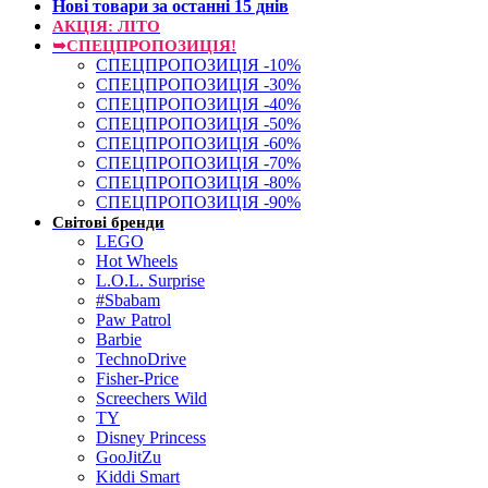
Нові товари за останнi 15 днiв
АКЦІЯ: ЛІТО
➥СПЕЦПРОПОЗИЦІЯ!
СПЕЦПРОПОЗИЦІЯ -10%
СПЕЦПРОПОЗИЦІЯ -30%
СПЕЦПРОПОЗИЦІЯ -40%
СПЕЦПРОПОЗИЦІЯ -50%
СПЕЦПРОПОЗИЦІЯ -60%
СПЕЦПРОПОЗИЦІЯ -70%
СПЕЦПРОПОЗИЦІЯ -80%
СПЕЦПРОПОЗИЦІЯ -90%
Світові бренди
LEGO
Hot Wheels
L.O.L. Surprise
#Sbabam
Paw Patrol
Barbie
TechnoDrive
Fisher-Price
Screechers Wild
TY
Disney Princess
GooJitZu
Kiddi Smart