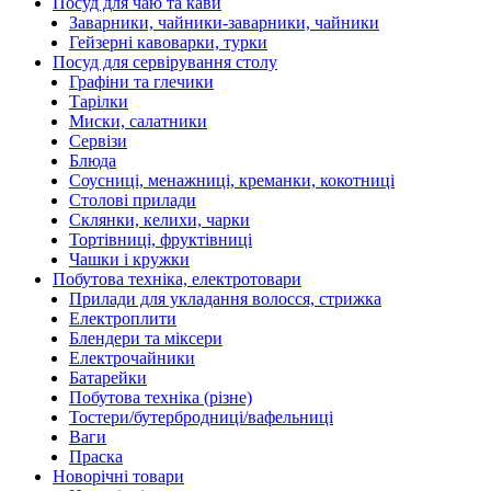
Посуд для чаю та кави
Заварники, чайники-заварники, чайники
Гейзерні кавоварки, турки
Посуд для сервірування столу
Графіни та глечики
Тарілки
Миски, салатники
Сервізи
Блюда
Соусниці, менажниці, креманки, кокотниці
Столові прилади
Склянки, келихи, чарки
Тортівниці, фруктівниці
Чашки і кружки
Побутова техніка, електротовари
Прилади для укладання волосся, стрижка
Електроплити
Блендери та міксери
Електрочайники
Батарейки
Побутова техніка (різне)
Тостери/бутербродниці/вафельниці
Ваги
Праска
Новорічні товари