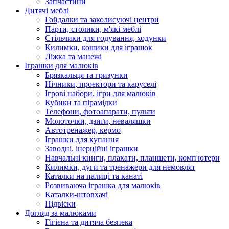
Запчастини
Дитячі меблі
Гойдалки та заколисуючі центри
Парти, столики, м'які меблі
Стільчики для годування, ходунки
Килимки, кошики для іграшок
Ліжка та манежі
Іграшки для малюків
Брязкальця та гризунки
Нічники, проектори та каруселі
Ігрові набори, ігри для малюків
Кубики та пірамідки
Телефони, фотоапарати, пульти
Молоточки, дзиґи, неваляшки
Автотренажер, кермо
Іграшки для купання
Заводні, інерційні іграшки
Навчальні книги, плакати, планшети, комп'ютери
Килимки, дуги та тренажери для немовлят
Каталки на палиці та канаті
Розвиваюча іграшка для малюків
Каталки-штовхачі
Підвіски
Догляд за малюками
Гігієна та дитяча безпека