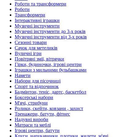
Роботи та трансформери
Роботи
Трансформери
Інтерактивні іграшки
Музичні інструменти
Музичні інструменти до 3-х років
Музичні інструменти від 3-х років
Сезонні товари
Сачок для метеликів
Вуличні ігри
Повітряні змії, вітрячки
Гірки, будиночки, ігрові центри
Іграшки з мильними бульбашками
Намети
Набори для пісочниці
Спорт та відпочинок
Бадмінтон, теніс, дартс, баскетбол
Боксерські набори
М'ячі, стрибуни
Ролики, скейти, ковзани , захист
Тренажери, батути, фітнес
Надувні вироби
Матраси та меблі
Ігрові центри, батути
Круги, нарукавники, плотики, жилети, м'ячі