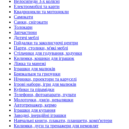
Велосипеди 3-х колісні
Електромобілі та карти
Квадроцикли та мотоцикли
Самокати
Санки, снігокати
Толокари
Запчастини
Дитячі меблі
Гойдалки та заколисуючі центри
Парти, столики, м'які меблі
Стільчики для годування, ходунки
Килимки, кошики для іграшок
Ліжка та манежі
Іграшки для малюків
Брязкальця та гризунки
Нічники, проектори та каруселі
Ігрові набори, ігри для малюків
Кубики та пірамідки
Телефони, фотоапарати, пульти
Молоточки, дзиґи, неваляшки
Автотренажер, кермо
Іграшки для купання
Заводні, інерційні іграшки
Навчальні книги, плакати, планшети, комп'ютери
Килимки, дуги та тренажери для немовлят