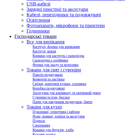
USB-кабелі
Зарядні пристрої та аксесуари
Кабелі, перехідники та подовжувачі
Освітлення
Фотоапарати, мікрофони та принтери
Годинники
Господарські товари
Все для випікання
Каструлі, форми для випікання
Каструлі, ковші
Кришки для каструль і сковорідок
Сковорідки і сотейники
Форми для льоду та морозива
Товари для свят і сувеніри
Пакети подарункові
Конверти та листівки
Свічки, повітряні кульки, хлопавки
Коробки подарункові
Аксесуари для карнавалу та святковий декор
Сувеніри та ігри, брелки
Папір для пакування подарунків, банти
Товари для кухні
Цукорниці, серветниці і набори
Ножі, ножиці, топірці та аксесуари
Підноси
Спецовниці
Кошики для фруктів, хліба
Кухонні дошки