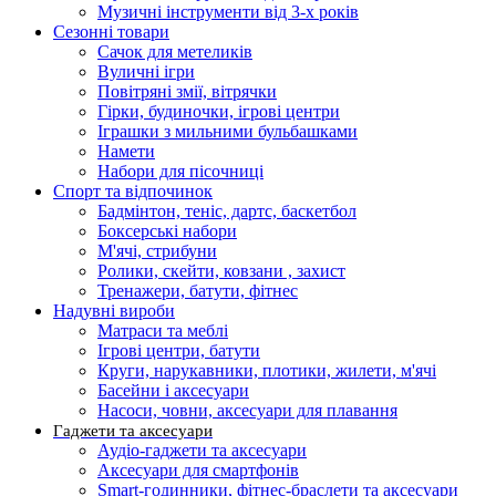
Музичні інструменти від 3-х років
Сезонні товари
Сачок для метеликів
Вуличні ігри
Повітряні змії, вітрячки
Гірки, будиночки, ігрові центри
Іграшки з мильними бульбашками
Намети
Набори для пісочниці
Спорт та відпочинок
Бадмінтон, теніс, дартс, баскетбол
Боксерські набори
М'ячі, стрибуни
Ролики, скейти, ковзани , захист
Тренажери, батути, фітнес
Надувні вироби
Матраси та меблі
Ігрові центри, батути
Круги, нарукавники, плотики, жилети, м'ячі
Басейни і аксесуари
Насоси, човни, аксесуари для плавання
Гаджети та аксесуари
Аудіо-гаджети та аксесуари
Аксесуари для смартфонів
Smart-годинники, фітнес-браслети та аксесуари