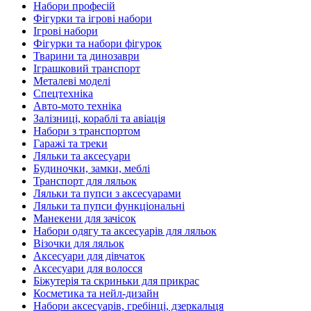
Набори професій
Фігурки та ігрові набори
Ігрові набори
Фігурки та набори фігурок
Тварини та динозаври
Іграшковий транспорт
Металеві моделі
Спецтехніка
Авто-мото техніка
Залізниці, кораблі та авіація
Набори з транспортом
Гаражі та треки
Ляльки та аксесуари
Будиночки, замки, меблі
Транспорт для ляльок
Ляльки та пупси з аксесуарами
Ляльки та пупси функціональні
Манекени для зачісок
Набори одягу та аксесуарів для ляльок
Візочки для ляльок
Аксесуари для дівчаток
Аксесуари для волосся
Біжутерія та скриньки для прикрас
Косметика та нейл-дизайн
Набори аксесуарів, гребінці, дзеркальця