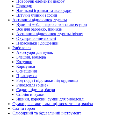
Новорічні елементи декору
Гірлянди
Ялинкові іграшки та аксесуари
Штучні ялинки і сосни
Активний відпочинок, туризм
Вуличні меблі, парасольки та аксесуари
Все для барбекю, пікніків
Активний відпочинок, туризм (різне)
Окуляри сонцезахисні
Парасольки і дощовики
Риболовля
Аксесуари для вудок
Блешня, воблера
Котушки
Кормушки
Оснащення
Прикормки
Род-поди і підставки під вудилища
Риболовля (різне)
Садки, підсаки, багри
Спінінги, вудки
Ящики, коробки, сумки для риболовлі
Сумки, рюкзаки, гаманці, косметички, валізи
Сад та город
Слюсарний та будівельний інструмент