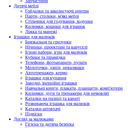
Запчастини
Дитячі меблі
Гойдалки та заколисуючі центри
Парти, столики, м'які меблі
Стільчики для годування, ходунки
Килимки, кошики для іграшок
Ліжка та манежі
Іграшки для малюків
Брязкальця та гризунки
Нічники, проектори та каруселі
Ігрові набори, ігри для малюків
Кубики та пірамідки
Телефони, фотоапарати, пульти
Молоточки, дзиґи, неваляшки
Автотренажер, кермо
Іграшки для купання
Заводні, інерційні іграшки
Навчальні книги, плакати, планшети, комп'ютери
Килимки, дуги та тренажери для немовлят
Каталки на палиці та канаті
Розвиваюча іграшка для малюків
Каталки-штовхачі
Підвіски
Догляд за малюками
Гігієна та дитяча безпека