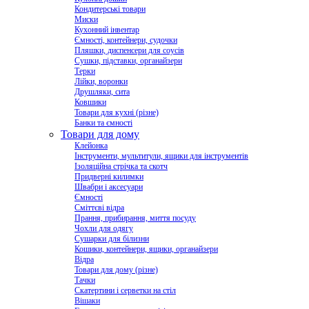
Кондитерські товари
Миски
Кухонний інвентар
Ємності, контейнери, судочки
Пляшки, диспенсери для соусів
Сушки, підставки, органайзери
Терки
Лійки, воронки
Друшляки, сита
Ковшики
Товари для кухні (різне)
Банки та ємності
Товари для дому
Клейонка
Інструменти, мультитули, ящики для інструментів
Ізоляційна стрічка та скотч
Придверні килимки
Швабри і аксесуари
Ємності
Сміттєві відра
Прання, прибирання, миття посуду
Чохли для одягу
Сушарки для білизни
Кошики, контейнери, ящики, органайзери
Відра
Товари для дому (різне)
Тачки
Скатертини і серветки на стіл
Вішаки