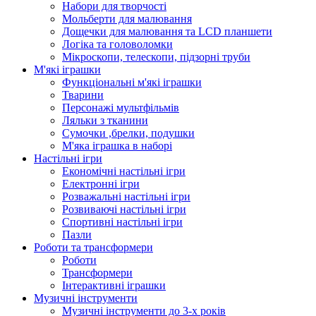
Набори для творчості
Мольберти для малювання
Дощечки для малювання та LCD планшети
Логіка та головоломки
Мікроскопи, телескопи, підзорні труби
М'які іграшки
Функціональні м'які іграшки
Тварини
Персонажі мультфільмів
Ляльки з тканини
Сумочки ,брелки, подушки
М'яка іграшка в наборі
Настільні ігри
Економічні настільні ігри
Електронні ігри
Розважальні настільні ігри
Розвиваючі настільні ігри
Спортивні настільні ігри
Пазли
Роботи та трансформери
Роботи
Трансформери
Інтерактивні іграшки
Музичні інструменти
Музичні інструменти до 3-х років