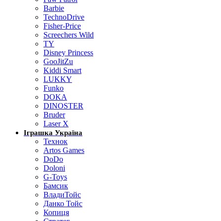
Barbie
TechnoDrive
Fisher-Price
Screechers Wild
TY
Disney Princess
GooJitZu
Kiddi Smart
LUKKY
Funko
DOKA
DINOSTER
Bruder
Laser X
Іграшка Україна
Технок
Artos Games
DoDo
Doloni
G-Toys
Бамсик
ВладиТойс
Данко Тойс
Копиця