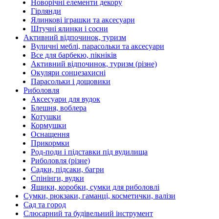
Новорічні елементи декору
Гірлянди
Ялинкові іграшки та аксесуари
Штучні ялинки і сосни
Активний відпочинок, туризм
Вуличні меблі, парасольки та аксесуари
Все для барбекю, пікніків
Активний відпочинок, туризм (різне)
Окуляри сонцезахисні
Парасольки і дощовики
Риболовля
Аксесуари для вудок
Блешня, воблера
Котушки
Кормушки
Оснащення
Прикормки
Род-поди і підставки під вудилища
Риболовля (різне)
Садки, підсаки, багри
Спінінги, вудки
Ящики, коробки, сумки для риболовлі
Сумки, рюкзаки, гаманці, косметички, валізи
Сад та город
Слюсарний та будівельний інструмент