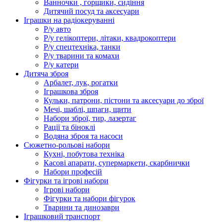
Ванночки , горщики, сидіння
Дитячий посуд та аксесуари
Іграшки на радіокеруванні
Р/у авто
Р/у гелікоптери, літаки, квадрокоптери
Р/у спецтехніка, танки
Р/у тварини та комахи
Р/у катери
Дитяча зброя
Арбалет, лук, рогатки
Іграшкова зброя
Кульки, патрони, пістони та аксесуари до зброї
Мечі, шаблі, шпаги, щити
Набори зброї, тир, лазертаг
Рації та біноклі
Водяна зброя та насоси
Сюжетно-рольові набори
Кухні, побутова техніка
Касові апарати, супермаркети, скарбнички
Набори професій
Фігурки та ігрові набори
Ігрові набори
Фігурки та набори фігурок
Тварини та динозаври
Іграшковий транспорт