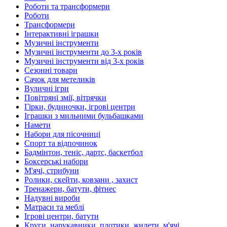
Роботи та трансформери
Роботи
Трансформери
Інтерактивні іграшки
Музичні інструменти
Музичні інструменти до 3-х років
Музичні інструменти від 3-х років
Сезонні товари
Сачок для метеликів
Вуличні ігри
Повітряні змії, вітрячки
Гірки, будиночки, ігрові центри
Іграшки з мильними бульбашками
Намети
Набори для пісочниці
Спорт та відпочинок
Бадмінтон, теніс, дартс, баскетбол
Боксерські набори
М'ячі, стрибуни
Ролики, скейти, ковзани , захист
Тренажери, батути, фітнес
Надувні вироби
Матраси та меблі
Ігрові центри, батути
Круги, нарукавники, плотики, жилети, м'ячі