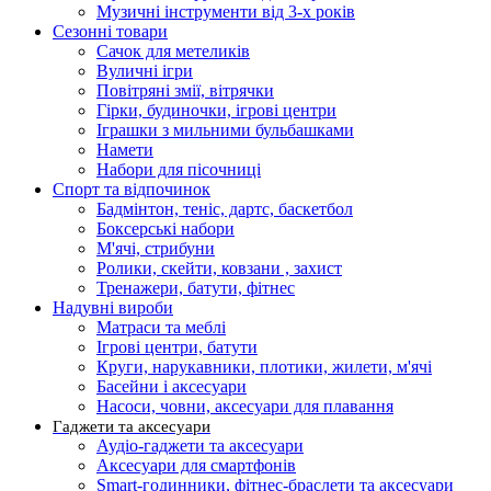
Музичні інструменти від 3-х років
Сезонні товари
Сачок для метеликів
Вуличні ігри
Повітряні змії, вітрячки
Гірки, будиночки, ігрові центри
Іграшки з мильними бульбашками
Намети
Набори для пісочниці
Спорт та відпочинок
Бадмінтон, теніс, дартс, баскетбол
Боксерські набори
М'ячі, стрибуни
Ролики, скейти, ковзани , захист
Тренажери, батути, фітнес
Надувні вироби
Матраси та меблі
Ігрові центри, батути
Круги, нарукавники, плотики, жилети, м'ячі
Басейни і аксесуари
Насоси, човни, аксесуари для плавання
Гаджети та аксесуари
Аудіо-гаджети та аксесуари
Аксесуари для смартфонів
Smart-годинники, фітнес-браслети та аксесуари