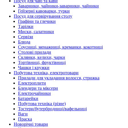
Посуд для чаю та кави
Заварники, чайники-заварники, чайники
Гейзерні кавоварки, турки
Посуд для сервірування столу
Графіни та глечики
Тарілки
Миски, салатники
Сервізи
Блюда
Соусниці, менажниці, креманки, кокотниці
Столові прилади
Склянки, келихи, чарки
Тортівниці, фруктівниці
Чашки і кружки
Побутова техніка, електротовари
Прилади для укладання волосся, стрижка
Електроплити
Блендери та міксери
Електрочайники
Батарейки
Побутова техніка (різне)
Тостери/бутербродниці/вафельниці
Ваги
Праска
Новорічні товари