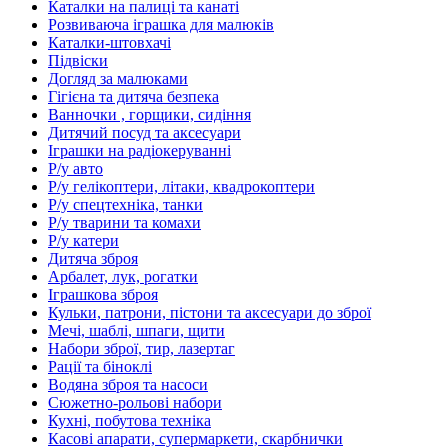
Каталки на палиці та канаті
Розвиваюча іграшка для малюків
Каталки-штовхачі
Підвіски
Догляд за малюками
Гігієна та дитяча безпека
Ванночки , горщики, сидіння
Дитячий посуд та аксесуари
Іграшки на радіокеруванні
Р/у авто
Р/у гелікоптери, літаки, квадрокоптери
Р/у спецтехніка, танки
Р/у тварини та комахи
Р/у катери
Дитяча зброя
Арбалет, лук, рогатки
Іграшкова зброя
Кульки, патрони, пістони та аксесуари до зброї
Мечі, шаблі, шпаги, щити
Набори зброї, тир, лазертаг
Рації та біноклі
Водяна зброя та насоси
Сюжетно-рольові набори
Кухні, побутова техніка
Касові апарати, супермаркети, скарбнички