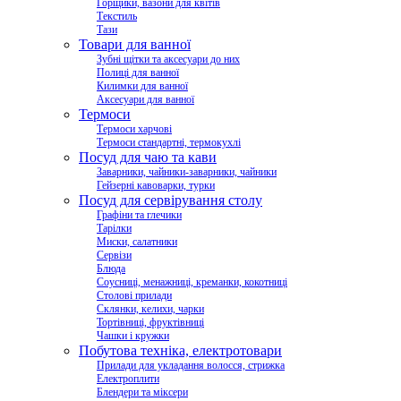
Горщики, вазони для квітів
Текстиль
Тази
Товари для ванної
Зубні щітки та аксесуари до них
Полиці для ванної
Килимки для ванної
Аксесуари для ванної
Термоси
Термоси харчові
Термоси стандартні, термокухлі
Посуд для чаю та кави
Заварники, чайники-заварники, чайники
Гейзерні кавоварки, турки
Посуд для сервірування столу
Графіни та глечики
Тарілки
Миски, салатники
Сервізи
Блюда
Соусниці, менажниці, креманки, кокотниці
Столові прилади
Склянки, келихи, чарки
Тортівниці, фруктівниці
Чашки і кружки
Побутова техніка, електротовари
Прилади для укладання волосся, стрижка
Електроплити
Блендери та міксери