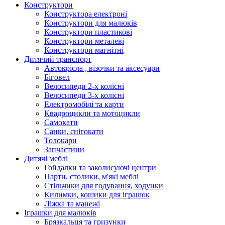
Конструктори
Конструктора електроні
Конструктори для малюків
Конструктори пластикові
Конструктори металеві
Конструктори магнітні
Дитячий транспорт
Автокрісла , візочки та аксесуари
Біговел
Велосипеди 2-х колісні
Велосипеди 3-х колісні
Електромобілі та карти
Квадроцикли та мотоцикли
Самокати
Санки, снігокати
Толокари
Запчастини
Дитячі меблі
Гойдалки та заколисуючі центри
Парти, столики, м'які меблі
Стільчики для годування, ходунки
Килимки, кошики для іграшок
Ліжка та манежі
Іграшки для малюків
Брязкальця та гризунки