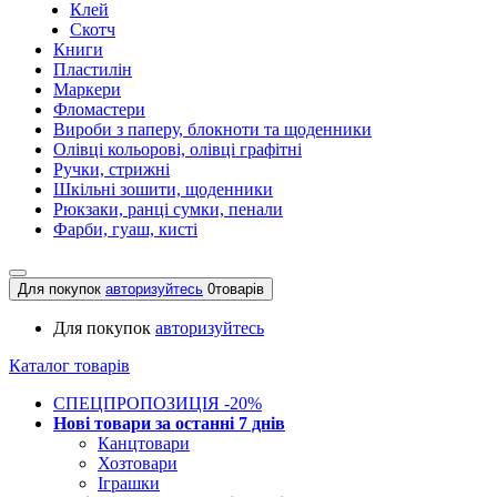
Клей
Скотч
Книги
Пластилін
Маркери
Фломастери
Вироби з паперу, блокноти та щоденники
Олівці кольорові, олівці графітні
Ручки, стрижні
Шкільні зошити, щоденники
Рюкзаки, ранці сумки, пенали
Фарби, гуаш, кисті
Для покупок
авторизуйтесь
0
товарів
Для покупок
авторизуйтесь
Каталог товарів
СПЕЦПРОПОЗИЦІЯ -20%
Нові товари за останнi 7 днiв
Канцтовари
Хозтовари
Іграшки