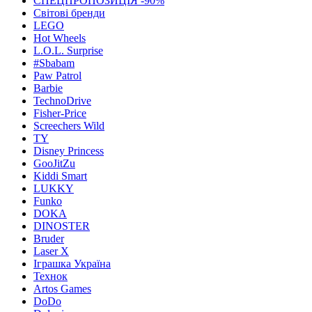
СПЕЦПРОПОЗИЦІЯ -90%
Світові бренди
LEGO
Hot Wheels
L.O.L. Surprise
#Sbabam
Paw Patrol
Barbie
TechnoDrive
Fisher-Price
Screechers Wild
TY
Disney Princess
GooJitZu
Kiddi Smart
LUKKY
Funko
DOKA
DINOSTER
Bruder
Laser X
Іграшка Україна
Технок
Artos Games
DoDo