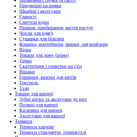
Ізоляційна стрічка та скотч
Придверні килимки
Швабри і аксесуари
Ємності
Сміттєві відра
Прання, прибирання, миття посуду
Чохли для одягу
Сушарки для білизни
Кошики, контейнери, ящики, органайзери
Відра
Товари для дому (різне)
Тачки
Скатертини і серветки на стіл
Вішаки
Горщики, вазони для квітів
Текстиль
Тази
Товари для ванної
Зубні щітки та аксесуари до них
Полиці для ванної
Килимки для ванної
Аксесуари для ванної
Термоси
Термоси харчові
Термоси стандартні, термокухлі