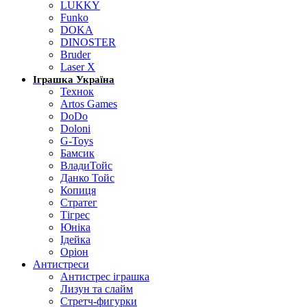
LUKKY
Funko
DOKA
DINOSTER
Bruder
Laser X
Іграшка Україна
Технок
Artos Games
DoDo
Doloni
G-Toys
Бамсик
ВладиТойс
Данко Тойс
Копиця
Стратег
Тігрес
Юніка
Ідейка
Оріон
Антистреси
Антистрес іграшка
Лизун та слайм
Стретч-фигурки