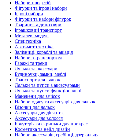
Набори професій
Фігурки та ігрові набори
Ігрові набори
Фігурки та набори фігурок
Тварини та динозаври
Іграшковий транспорт
Металеві моделі
Спецтехніка
Авто-мото техніка
Залізниці, кораблі та авіація
Набори з транспортом
Гаражі та треки
Ляльки та аксесуари
Будиночки, замки, меблі
Транспорт для ляльок
Ляльки та пупси з аксесуарами
Ляльки та пупси функціональні
Манекени для зачісок
Набори одягу та аксесуарів для ляльок
Візочки для ляльок
Аксесуари для дівчаток
Аксесуари для волосся
Біжутерія та скриньки для прикрас
Косметика та нейл-дизайн
Набори аксесуарів, гребінці, дзеркальця