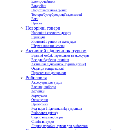
Електрочайники
Батарейки
Побутова техніка (різне)
Тостери/бутербродниці/вафельниці
Ваги
Праска
Новорічні товари
Новорічні елементи декору
Гірлянди
Ялинкові іграшки та аксесуари
Штучні ялинки і сосни
Активний відпочинок, туризм
Вуличні меблі, парасольки та аксесуари
Все для барбекю, пікніків
Активний відпочинок, туризм (різне)
Окуляри сонцезахисні
Парасольки і дощовики
Риболовля
Аксесуари для вудок
Блешня, воблера
Котушки
Кормушки
Оснащення
Прикормки
Род-поди і підставки під вудилища
Риболовля (різне)
Садки, підсаки, багри
Спінінги, вудки
Ящики, коробки, сумки для риболовлі