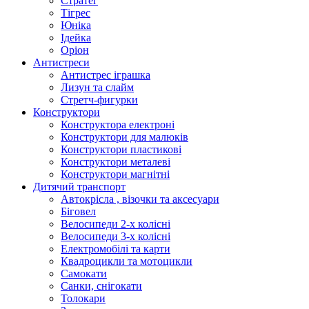
Стратег
Тігрес
Юніка
Ідейка
Оріон
Антистреси
Антистрес іграшка
Лизун та слайм
Стретч-фигурки
Конструктори
Конструктора електроні
Конструктори для малюків
Конструктори пластикові
Конструктори металеві
Конструктори магнітні
Дитячий транспорт
Автокрісла , візочки та аксесуари
Біговел
Велосипеди 2-х колісні
Велосипеди 3-х колісні
Електромобілі та карти
Квадроцикли та мотоцикли
Самокати
Санки, снігокати
Толокари