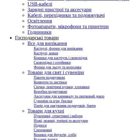
USB-кабелі
Зарядні пристрої та аксесуари
Кабелі, перехідники та подовжувачі
Освітлення
Фотоапарати, мікрофони та принтери
Годинники
Господарські товари
Все для випікання
Каструлі, форми для випікання
Каструлі, ковші
Кришки для каструль і сковорідок
Сковорідки і сотейники
Форми для льоду та морозива
Товари для свят і сувеніри
Пакети подарункові
Конверти та листівки
Свічки, повітряні кульки, хлопавки
Коробки подарункові
Аксесуари для карнавалу та святковий декор
Сувеніри та ігри, брелки
Папір для пакування подарунків, банти
Товари для кухні
Цукорниці, серветниці і набори
Ножі, ножиці, топірці та аксесуари
Підноси
Спецовниці
Кошики для фруктів, хліба
Кухонні дошки