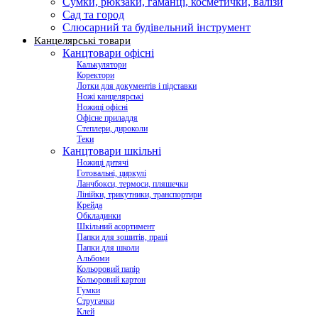
Сумки, рюкзаки, гаманці, косметички, валізи
Сад та город
Слюсарний та будівельний інструмент
Канцелярські товари
Канцтовари офісні
Калькулятори
Коректори
Лотки для документів і підставки
Ножі канцелярські
Ножиці офісні
Офісне приладдя
Степлери, дироколи
Теки
Канцтовари шкільні
Ножиці дитячі
Готовальні, циркулі
Ланчбокси, термоси, пляшечки
Лінійки, трикутники, транспортири
Крейда
Обкладинки
Шкільний асортимент
Папки для зошитів, праці
Папки для школи
Альбоми
Кольоровий папір
Кольоровий картон
Гумки
Стругачки
Клей