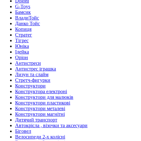
Doloni
G-Toys
Бамсик
ВладиТойс
Данко Тойс
Копиця
Стратег
Тігрес
Юніка
Ідейка
Оріон
Антистреси
Антистрес іграшка
Лизун та слайм
Стретч-фигурки
Конструктори
Конструктора електроні
Конструктори для малюків
Конструктори пластикові
Конструктори металеві
Конструктори магнітні
Дитячий транспорт
Автокрісла , візочки та аксесуари
Біговел
Велосипеди 2-х колісні