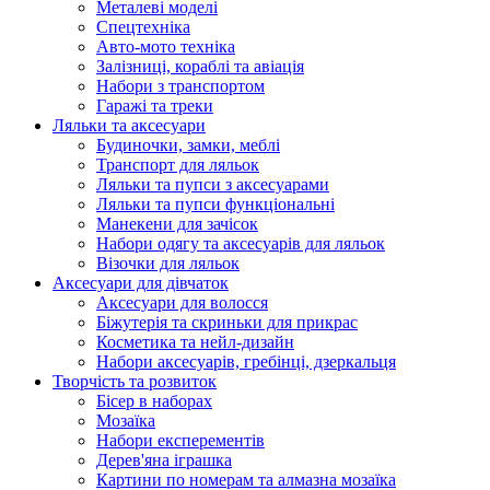
Металеві моделі
Спецтехніка
Авто-мото техніка
Залізниці, кораблі та авіація
Набори з транспортом
Гаражі та треки
Ляльки та аксесуари
Будиночки, замки, меблі
Транспорт для ляльок
Ляльки та пупси з аксесуарами
Ляльки та пупси функціональні
Манекени для зачісок
Набори одягу та аксесуарів для ляльок
Візочки для ляльок
Аксесуари для дівчаток
Аксесуари для волосся
Біжутерія та скриньки для прикрас
Косметика та нейл-дизайн
Набори аксесуарів, гребінці, дзеркальця
Творчість та розвиток
Бісер в наборах
Мозаїка
Набори експерементів
Дерев'яна іграшка
Картини по номерам та алмазна мозаїка