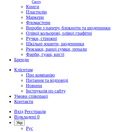
Скотч
Книги
Пластилін
Маркери
Фломастери
Вироби з паперу, блокноти та щоденники
Олівці кольорові, олівці графітні
Ручки, стрижні
Шкільні зошити, щоденники
Рюкзаки, ранці сумки, пенали
Фарби, гуаш, кисті
Бренди
Клієнтам
Про компанію
Питання та відповіді
Новини
Інструкція по сайту
Умови співпраці
Контакти
Вхід
Реєстрація
Відкладені
0
Укр
Рус