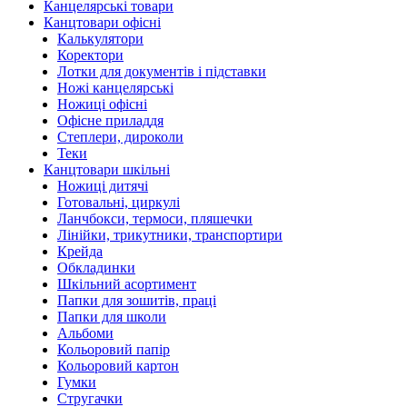
Канцелярські товари
Канцтовари офісні
Калькулятори
Коректори
Лотки для документів і підставки
Ножі канцелярські
Ножиці офісні
Офісне приладдя
Степлери, дироколи
Теки
Канцтовари шкільні
Ножиці дитячі
Готовальні, циркулі
Ланчбокси, термоси, пляшечки
Лінійки, трикутники, транспортири
Крейда
Обкладинки
Шкільний асортимент
Папки для зошитів, праці
Папки для школи
Альбоми
Кольоровий папір
Кольоровий картон
Гумки
Стругачки