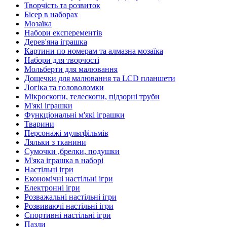
Творчість та розвиток
Бісер в наборах
Мозаїка
Набори експерементів
Дерев'яна іграшка
Картини по номерам та алмазна мозаїка
Набори для творчості
Мольберти для малювання
Дощечки для малювання та LCD планшети
Логіка та головоломки
Мікроскопи, телескопи, підзорні труби
М'які іграшки
Функціональні м'які іграшки
Тварини
Персонажі мультфільмів
Ляльки з тканини
Сумочки ,брелки, подушки
М'яка іграшка в наборі
Настільні ігри
Економічні настільні ігри
Електронні ігри
Розважальні настільні ігри
Розвиваючі настільні ігри
Спортивні настільні ігри
Пазли