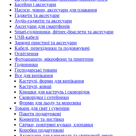
Басейни і аксесуари
Насоси, човни, аксесуари для плавання
Гаджети та аксесуари
Аудіо-гаджети та аксесуари
Аксесуари для смартфонів
Smart-годинники, фітнес-браслети та аксесуари
USB-кабелі
Зарядні пристрої та аксесуари
Кабелі, перехідники та подовжувачі
Освітлення
Фотоапарати, мікрофони та принтери
Годинники
Господарські товари
Все для випікання
Каструлі, форми для випікання
Каструлі, ковші
Кришки для каструль і сковорідок
Сковорідки і сотейники
Форми для льоду та морозива
Товари для свят і сувеніри
Пакети подарункові
Конверти та листівки
Свічки, повітряні кульки, хлопавки
Коробки подарункові
Аксесуари для карнавалу та святковий декор