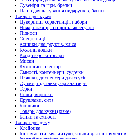
Сувеніри та ігри, брелки
Папір для пакування подарунків, банти
Товари для кухні
Цукорниці, серветниці і набори
Ножі, ножиці, топірці та аксесуари
Підноси
Спецовниці
Кошики для фруктів, хліба
Кухонні дошки
Кондитерські товари
Миски
Кухонний інвентар
Ємності, контейнери, судочки
Пляшки, диспенсери для соусів
Сушки, підставки, органайзери
Терки
Лійки, воронки
Друшляки, сита
Ковшики
Товари для кухні (різне)
Банки та ємності
Товари для дому
Клейонка
Інструменти, мультитули, ящики для інструментів