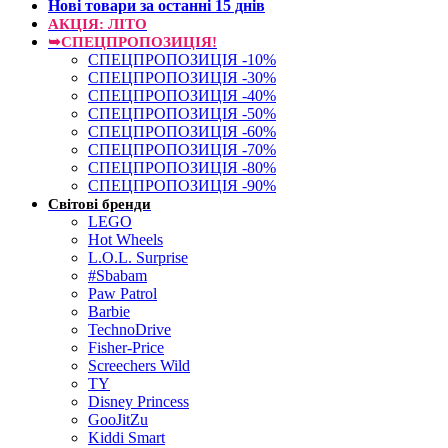
Нові товари за останнi 15 днiв
АКЦІЯ: ЛІТО
➥СПЕЦПРОПОЗИЦІЯ!
СПЕЦПРОПОЗИЦІЯ -10%
СПЕЦПРОПОЗИЦІЯ -30%
СПЕЦПРОПОЗИЦІЯ -40%
СПЕЦПРОПОЗИЦІЯ -50%
СПЕЦПРОПОЗИЦІЯ -60%
СПЕЦПРОПОЗИЦІЯ -70%
СПЕЦПРОПОЗИЦІЯ -80%
СПЕЦПРОПОЗИЦІЯ -90%
Світові бренди
LEGO
Hot Wheels
L.O.L. Surprise
#Sbabam
Paw Patrol
Barbie
TechnoDrive
Fisher-Price
Screechers Wild
TY
Disney Princess
GooJitZu
Kiddi Smart