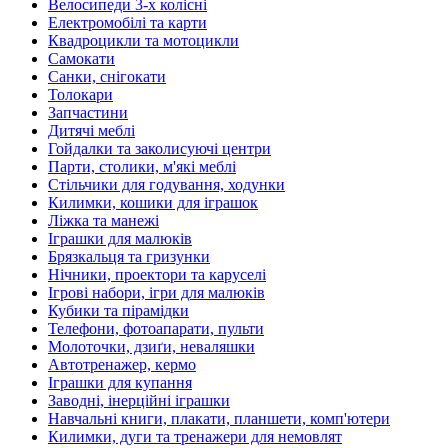
Велосипеди 3-х колісні
Електромобілі та карти
Квадроцикли та мотоцикли
Самокати
Санки, снігокати
Толокари
Запчастини
Дитячі меблі
Гойдалки та заколисуючі центри
Парти, столики, м'які меблі
Стільчики для годування, ходунки
Килимки, кошики для іграшок
Ліжка та манежі
Іграшки для малюків
Брязкальця та гризунки
Нічники, проектори та каруселі
Ігрові набори, ігри для малюків
Кубики та пірамідки
Телефони, фотоапарати, пульти
Молоточки, дзиґи, неваляшки
Автотренажер, кермо
Іграшки для купання
Заводні, інерційні іграшки
Навчальні книги, плакати, планшети, комп'ютери
Килимки, дуги та тренажери для немовлят