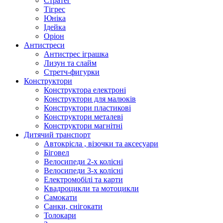
Стратег
Тігрес
Юніка
Ідейка
Оріон
Антистреси
Антистрес іграшка
Лизун та слайм
Стретч-фигурки
Конструктори
Конструктора електроні
Конструктори для малюків
Конструктори пластикові
Конструктори металеві
Конструктори магнітні
Дитячий транспорт
Автокрісла , візочки та аксесуари
Біговел
Велосипеди 2-х колісні
Велосипеди 3-х колісні
Електромобілі та карти
Квадроцикли та мотоцикли
Самокати
Санки, снігокати
Толокари