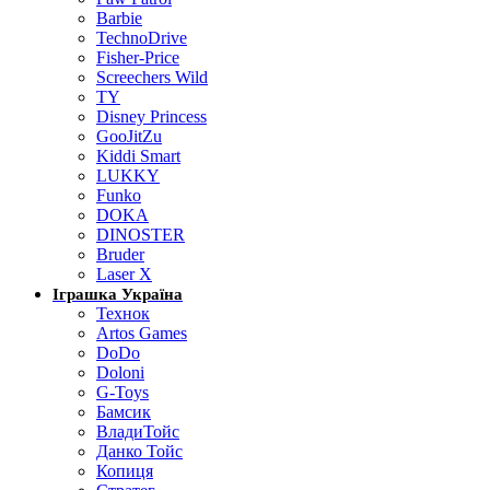
Barbie
TechnoDrive
Fisher-Price
Screechers Wild
TY
Disney Princess
GooJitZu
Kiddi Smart
LUKKY
Funko
DOKA
DINOSTER
Bruder
Laser X
Іграшка Україна
Технок
Artos Games
DoDo
Doloni
G-Toys
Бамсик
ВладиТойс
Данко Тойс
Копиця