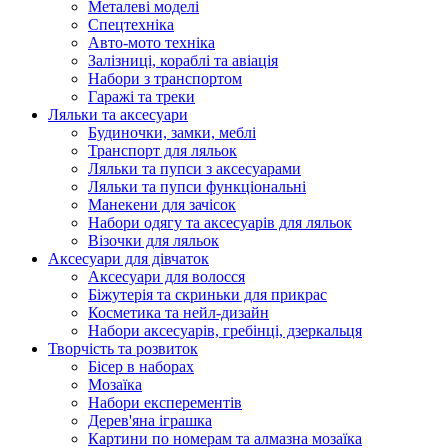
Металеві моделі
Спецтехніка
Авто-мото техніка
Залізниці, кораблі та авіація
Набори з транспортом
Гаражі та треки
Ляльки та аксесуари
Будиночки, замки, меблі
Транспорт для ляльок
Ляльки та пупси з аксесуарами
Ляльки та пупси функціональні
Манекени для зачісок
Набори одягу та аксесуарів для ляльок
Візочки для ляльок
Аксесуари для дівчаток
Аксесуари для волосся
Біжутерія та скриньки для прикрас
Косметика та нейл-дизайн
Набори аксесуарів, гребінці, дзеркальця
Творчість та розвиток
Бісер в наборах
Мозаїка
Набори експерементів
Дерев'яна іграшка
Картини по номерам та алмазна мозаїка