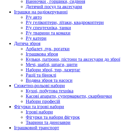
Ванночки , горщики, сидіння
Дитячий посуд та аксесуари
Іграшки на радіокеруванні
Р/у авто
Р/у гелікоптери, літаки, квадрокоптери
Р/у спецтехніка, танки
Р/у тварини та комахи
Р/у катери
Дитяча зброя
Арбалет, лук, рогатки
Іграшкова зброя
Кульки, патрони, пістони та аксесуари до зброї
Мечі, шаблі, шпаги, щити
Набори зброї, тир, лазертаг
Рації та біноклі
Водяна зброя та насоси
Сюжетно-рольові набори
Кухні, побутова техніка
Касові апарати, супермаркети, скарбнички
Набори професій
Фігурки та ігрові набори
Ігрові набори
Фігурки та набори фігурок
Тварини та динозаври
Іграшковий транспорт