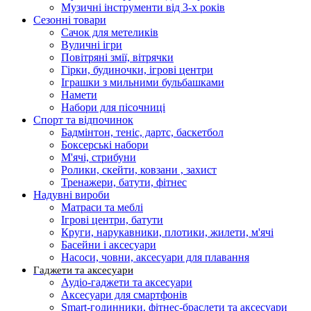
Музичні інструменти від 3-х років
Сезонні товари
Сачок для метеликів
Вуличні ігри
Повітряні змії, вітрячки
Гірки, будиночки, ігрові центри
Іграшки з мильними бульбашками
Намети
Набори для пісочниці
Спорт та відпочинок
Бадмінтон, теніс, дартс, баскетбол
Боксерські набори
М'ячі, стрибуни
Ролики, скейти, ковзани , захист
Тренажери, батути, фітнес
Надувні вироби
Матраси та меблі
Ігрові центри, батути
Круги, нарукавники, плотики, жилети, м'ячі
Басейни і аксесуари
Насоси, човни, аксесуари для плавання
Гаджети та аксесуари
Аудіо-гаджети та аксесуари
Аксесуари для смартфонів
Smart-годинники, фітнес-браслети та аксесуари