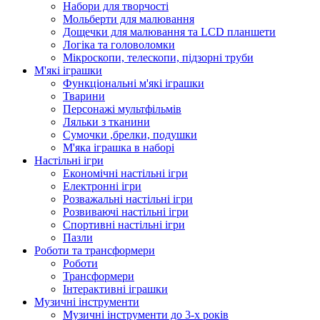
Набори для творчості
Мольберти для малювання
Дощечки для малювання та LCD планшети
Логіка та головоломки
Мікроскопи, телескопи, підзорні труби
М'які іграшки
Функціональні м'які іграшки
Тварини
Персонажі мультфільмів
Ляльки з тканини
Сумочки ,брелки, подушки
М'яка іграшка в наборі
Настільні ігри
Економічні настільні ігри
Електронні ігри
Розважальні настільні ігри
Розвиваючі настільні ігри
Спортивні настільні ігри
Пазли
Роботи та трансформери
Роботи
Трансформери
Інтерактивні іграшки
Музичні інструменти
Музичні інструменти до 3-х років