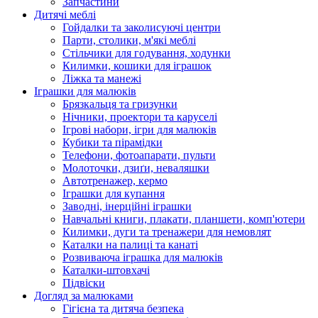
Запчастини
Дитячі меблі
Гойдалки та заколисуючі центри
Парти, столики, м'які меблі
Стільчики для годування, ходунки
Килимки, кошики для іграшок
Ліжка та манежі
Іграшки для малюків
Брязкальця та гризунки
Нічники, проектори та каруселі
Ігрові набори, ігри для малюків
Кубики та пірамідки
Телефони, фотоапарати, пульти
Молоточки, дзиґи, неваляшки
Автотренажер, кермо
Іграшки для купання
Заводні, інерційні іграшки
Навчальні книги, плакати, планшети, комп'ютери
Килимки, дуги та тренажери для немовлят
Каталки на палиці та канаті
Розвиваюча іграшка для малюків
Каталки-штовхачі
Підвіски
Догляд за малюками
Гігієна та дитяча безпека