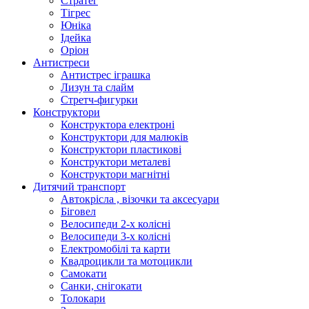
Стратег
Тігрес
Юніка
Ідейка
Оріон
Антистреси
Антистрес іграшка
Лизун та слайм
Стретч-фигурки
Конструктори
Конструктора електроні
Конструктори для малюків
Конструктори пластикові
Конструктори металеві
Конструктори магнітні
Дитячий транспорт
Автокрісла , візочки та аксесуари
Біговел
Велосипеди 2-х колісні
Велосипеди 3-х колісні
Електромобілі та карти
Квадроцикли та мотоцикли
Самокати
Санки, снігокати
Толокари