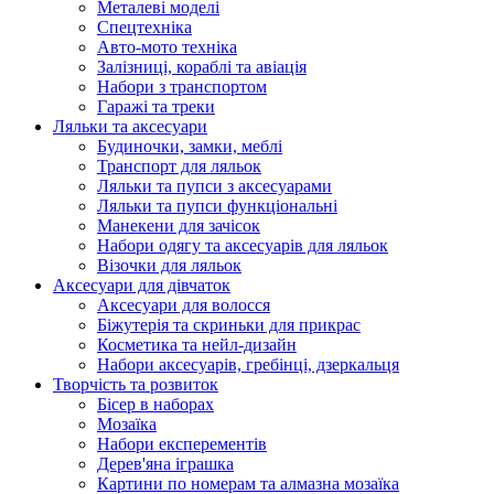
Металеві моделі
Спецтехніка
Авто-мото техніка
Залізниці, кораблі та авіація
Набори з транспортом
Гаражі та треки
Ляльки та аксесуари
Будиночки, замки, меблі
Транспорт для ляльок
Ляльки та пупси з аксесуарами
Ляльки та пупси функціональні
Манекени для зачісок
Набори одягу та аксесуарів для ляльок
Візочки для ляльок
Аксесуари для дівчаток
Аксесуари для волосся
Біжутерія та скриньки для прикрас
Косметика та нейл-дизайн
Набори аксесуарів, гребінці, дзеркальця
Творчість та розвиток
Бісер в наборах
Мозаїка
Набори експерементів
Дерев'яна іграшка
Картини по номерам та алмазна мозаїка