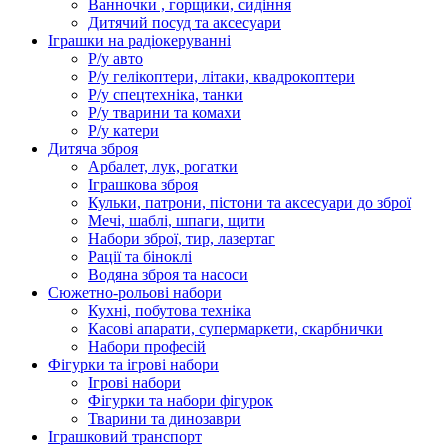
Ванночки , горщики, сидіння
Дитячий посуд та аксесуари
Іграшки на радіокеруванні
Р/у авто
Р/у гелікоптери, літаки, квадрокоптери
Р/у спецтехніка, танки
Р/у тварини та комахи
Р/у катери
Дитяча зброя
Арбалет, лук, рогатки
Іграшкова зброя
Кульки, патрони, пістони та аксесуари до зброї
Мечі, шаблі, шпаги, щити
Набори зброї, тир, лазертаг
Рації та біноклі
Водяна зброя та насоси
Сюжетно-рольові набори
Кухні, побутова техніка
Касові апарати, супермаркети, скарбнички
Набори професій
Фігурки та ігрові набори
Ігрові набори
Фігурки та набори фігурок
Тварини та динозаври
Іграшковий транспорт