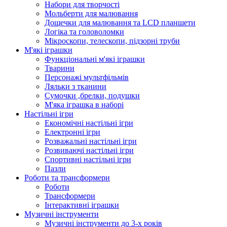
Набори для творчості
Мольберти для малювання
Дощечки для малювання та LCD планшети
Логіка та головоломки
Мікроскопи, телескопи, підзорні труби
М'які іграшки
Функціональні м'які іграшки
Тварини
Персонажі мультфільмів
Ляльки з тканини
Сумочки ,брелки, подушки
М'яка іграшка в наборі
Настільні ігри
Економічні настільні ігри
Електронні ігри
Розважальні настільні ігри
Розвиваючі настільні ігри
Спортивні настільні ігри
Пазли
Роботи та трансформери
Роботи
Трансформери
Інтерактивні іграшки
Музичні інструменти
Музичні інструменти до 3-х років