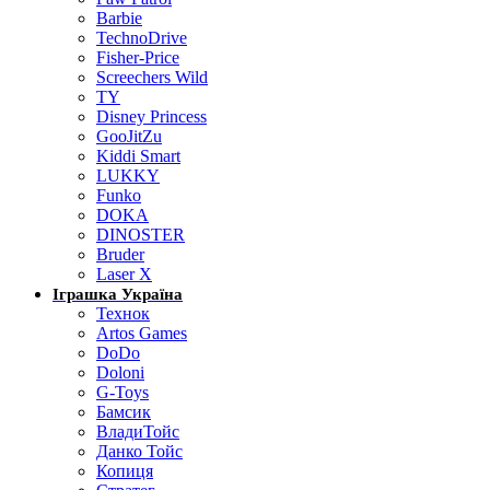
Barbie
TechnoDrive
Fisher-Price
Screechers Wild
TY
Disney Princess
GooJitZu
Kiddi Smart
LUKKY
Funko
DOKA
DINOSTER
Bruder
Laser X
Іграшка Україна
Технок
Artos Games
DoDo
Doloni
G-Toys
Бамсик
ВладиТойс
Данко Тойс
Копиця