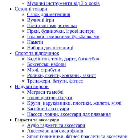
Музичні інструменти від 3-х років
Сезонні товари
Сачок для метеликів
Вуличні ігри
Повітряні змії, вітрячки
Гірки, будиночки, ігрові центри
Іграшки з мильними бульбашками
Намети
Набори для пісочниці
Спорт та відпочинок
Бадмінтон, теніс, дартс, баскетбол
Боксерські набори
М'ячі, стрибуни
Ролики, скейти, ковзани , захист
Тренажери, батути, фітнес
Надувні вироби
Матраси та меблі
Ігрові центри, батути
Круги, нарукавники, плотики, жилети, м'ячі
Басейни і аксесуари
Насоси, човни, аксесуари для плавання
Гаджети та аксесуари
Аудіо-гаджети та аксесуари
Аксесуари для смартфонів
Smart-годинники, фітнес-браслети та аксесуари