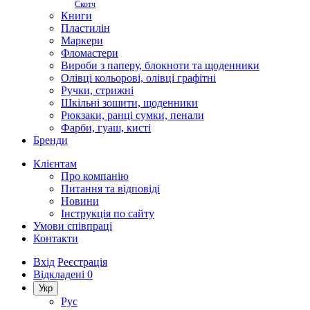
Скотч
Книги
Пластилін
Маркери
Фломастери
Вироби з паперу, блокноти та щоденники
Олівці кольорові, олівці графітні
Ручки, стрижні
Шкільні зошити, щоденники
Рюкзаки, ранці сумки, пенали
Фарби, гуаш, кисті
Бренди
Клієнтам
Про компанію
Питання та відповіді
Новини
Інструкція по сайту
Умови співпраці
Контакти
Вхід
Реєстрація
Відкладені
0
Укр
Рус