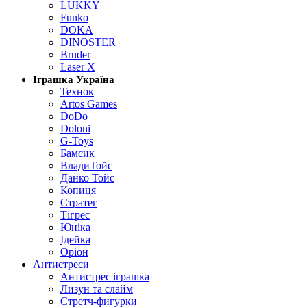
LUKKY
Funko
DOKA
DINOSTER
Bruder
Laser X
Іграшка Україна
Технок
Artos Games
DoDo
Doloni
G-Toys
Бамсик
ВладиТойс
Данко Тойс
Копиця
Стратег
Тігрес
Юніка
Ідейка
Оріон
Антистреси
Антистрес іграшка
Лизун та слайм
Стретч-фигурки