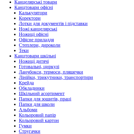
Канцелярські товари
Канцтовари офісні
Калькулятори
Коректори
Лотки для документів і підставки
Ножі канцелярські
Ножиці офісні
Офісне приладдя
Степлери, дироколи
Теки
Канцтовари шкільні
Ножиці дитячі
Готовальні, циркулі
Ланчбокси, термоси, пляшечки
Лінійки, трикутники, транспортири
Крейда
Обкладинки
Шкільний асортимент
Папки для зошитів, праці
Папки для школи
Альбоми
Кольоровий папір
Кольоровий картон
Гумки
Стругачки