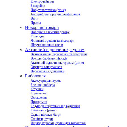
Електрочайники
Батарейки
Побутова техніка (різне)
Тостери/бутербродниці/вафельниці
Ваги
Праска
Новорічні товари
Новорічні елементи декору
Гірлянди
Ялинкові іграшки та аксесуари
Штучні ялинки і сосни
Активний відпочинок, туризм
Вуличні меблі, парасольки та аксесуари
Все для барбекю, пікніків
Активний відпочинок, туризм (різне)
Окуляри сонцезахисні
Парасольки і дощовики
Риболовля
Аксесуари для вудок
Блешня, воблера
Котушки
Кормушки
Оснащення
Прикормки
Род-поди і підставки під вудилища
Риболовля (різне)
Садки, підсаки, багри
Спінінги, вудки
Ящики, коробки, сумки для риболовлі