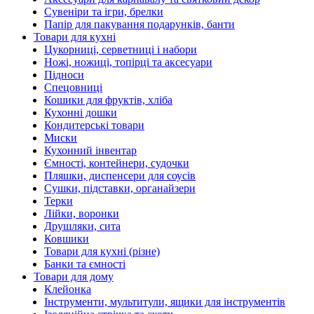
Сувеніри та ігри, брелки
Папір для пакування подарунків, банти
Товари для кухні
Цукорниці, серветниці і набори
Ножі, ножиці, топірці та аксесуари
Підноси
Спецовниці
Кошики для фруктів, хліба
Кухонні дошки
Кондитерські товари
Миски
Кухонний інвентар
Ємності, контейнери, судочки
Пляшки, диспенсери для соусів
Сушки, підставки, органайзери
Терки
Лійки, воронки
Друшляки, сита
Ковшики
Товари для кухні (різне)
Банки та ємності
Товари для дому
Клейонка
Інструменти, мультитули, ящики для інструментів