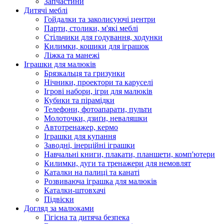
Запчастини
Дитячі меблі
Гойдалки та заколисуючі центри
Парти, столики, м'які меблі
Стільчики для годування, ходунки
Килимки, кошики для іграшок
Ліжка та манежі
Іграшки для малюків
Брязкальця та гризунки
Нічники, проектори та каруселі
Ігрові набори, ігри для малюків
Кубики та пірамідки
Телефони, фотоапарати, пульти
Молоточки, дзиґи, неваляшки
Автотренажер, кермо
Іграшки для купання
Заводні, інерційні іграшки
Навчальні книги, плакати, планшети, комп'ютери
Килимки, дуги та тренажери для немовлят
Каталки на палиці та канаті
Розвиваюча іграшка для малюків
Каталки-штовхачі
Підвіски
Догляд за малюками
Гігієна та дитяча безпека