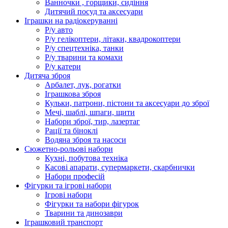
Ванночки , горщики, сидіння
Дитячий посуд та аксесуари
Іграшки на радіокеруванні
Р/у авто
Р/у гелікоптери, літаки, квадрокоптери
Р/у спецтехніка, танки
Р/у тварини та комахи
Р/у катери
Дитяча зброя
Арбалет, лук, рогатки
Іграшкова зброя
Кульки, патрони, пістони та аксесуари до зброї
Мечі, шаблі, шпаги, щити
Набори зброї, тир, лазертаг
Рації та біноклі
Водяна зброя та насоси
Сюжетно-рольові набори
Кухні, побутова техніка
Касові апарати, супермаркети, скарбнички
Набори професій
Фігурки та ігрові набори
Ігрові набори
Фігурки та набори фігурок
Тварини та динозаври
Іграшковий транспорт