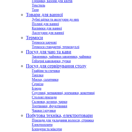
Горщики, вазони для квітів
Текстиль
Тази
Товари для ванної
Зубні щітки та аксесуари до них
Полиці для ванної
Килимки для ванної
Аксесуари для ванної
Термоси
Термоси харчові
Термоси стандартні, термокухлі
Посуд для чаю та кави
Заварники, чайники-заварники, чайники
Гейзерні кавоварки, турки
Посуд для сервірування столу
Графіни та глечики
Тарілки
Миски, салатники
Сервізи
Блюда
Соусниці, менажниці, креманки, кокотниці
Столові прилади
Склянки, келихи, чарки
Тортівниці, фруктівниці
Чашки і кружки
Побутова техніка, електротовари
Прилади для укладання волосся, стрижка
Електроплити
Блендери та міксери