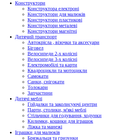
Конструктори
Конструктора електроні
Конструктори для малюків
Конструктори пластикові
Конструктори металеві
Конструктори магнітні
Дитячий транспорт
Автокрісла , візочки та аксесуари
Біговел
Велосипеди 2-х колісні
Велосипеди 3-х колісні
Електромобілі та карти
Квадроцикли та мотоцикли
Самокати
Санки, снігокати
Толокари
Запчастини
Дитячі меблі
Гойдалки та заколисуючі центри
Парти, столики, м'які меблі
Стільчики для годування, ходунки
Килимки, кошики для іграшок
Ліжка та манежі
Іграшки для малюків
Брязкальця та гризунки