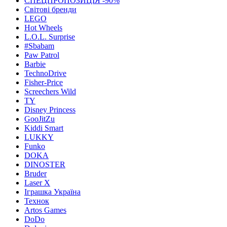
СПЕЦПРОПОЗИЦІЯ -90%
Світові бренди
LEGO
Hot Wheels
L.O.L. Surprise
#Sbabam
Paw Patrol
Barbie
TechnoDrive
Fisher-Price
Screechers Wild
TY
Disney Princess
GooJitZu
Kiddi Smart
LUKKY
Funko
DOKA
DINOSTER
Bruder
Laser X
Іграшка Україна
Технок
Artos Games
DoDo