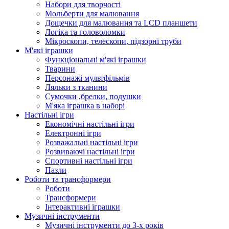
Набори для творчості
Мольберти для малювання
Дощечки для малювання та LCD планшети
Логіка та головоломки
Мікроскопи, телескопи, підзорні труби
М'які іграшки
Функціональні м'які іграшки
Тварини
Персонажі мультфільмів
Ляльки з тканини
Сумочки ,брелки, подушки
М'яка іграшка в наборі
Настільні ігри
Економічні настільні ігри
Електронні ігри
Розважальні настільні ігри
Розвиваючі настільні ігри
Спортивні настільні ігри
Пазли
Роботи та трансформери
Роботи
Трансформери
Інтерактивні іграшки
Музичні інструменти
Музичні інструменти до 3-х років