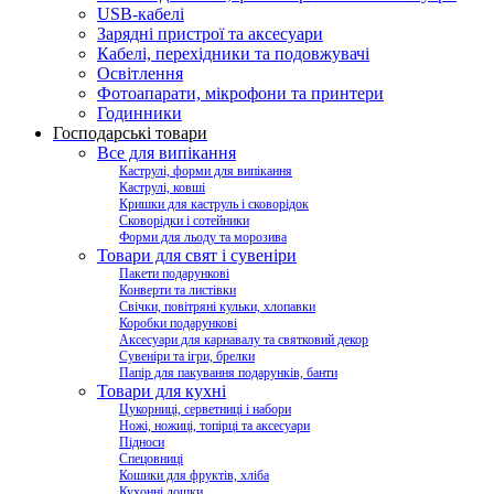
USB-кабелі
Зарядні пристрої та аксесуари
Кабелі, перехідники та подовжувачі
Освітлення
Фотоапарати, мікрофони та принтери
Годинники
Господарські товари
Все для випікання
Каструлі, форми для випікання
Каструлі, ковші
Кришки для каструль і сковорідок
Сковорідки і сотейники
Форми для льоду та морозива
Товари для свят і сувеніри
Пакети подарункові
Конверти та листівки
Свічки, повітряні кульки, хлопавки
Коробки подарункові
Аксесуари для карнавалу та святковий декор
Сувеніри та ігри, брелки
Папір для пакування подарунків, банти
Товари для кухні
Цукорниці, серветниці і набори
Ножі, ножиці, топірці та аксесуари
Підноси
Спецовниці
Кошики для фруктів, хліба
Кухонні дошки