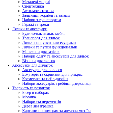
Металеві моделі
Спецтехніка
Авто-мото техніка
Залізниці, кораблі та авіація
Набори з транспортом
Гаражі та треки
Ляльки та аксесуари
Будиночки, замки, меблі
Транспорт для ляльок
Ляльки та пупси з аксесуарами
Ляльки та пупси функціональні
Манекени для зачісок
Набори одягу та аксесуарів для ляльок
Візочки для ляльок
Аксесуари для дівчаток
Аксесуари для волосся
Біжутерія та скриньки для прикрас
Косметика та нейл-дизайн
Набори аксесуарів, гребінці, дзеркальця
Творчість та розвиток
Бісер в наборах
Мозаїка
Набори експерементів
Дерев'яна іграшка
Картини по номерам та алмазна мозаїка