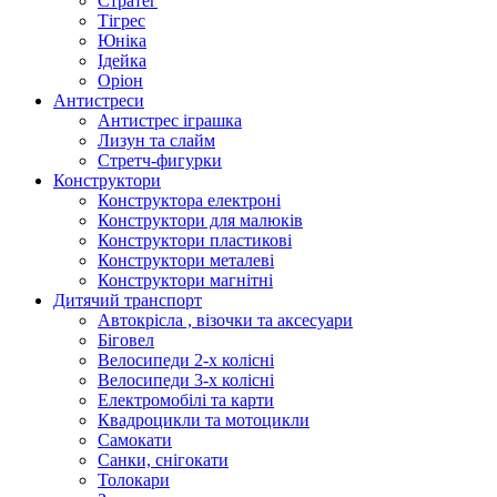
Стратег
Тігрес
Юніка
Ідейка
Оріон
Антистреси
Антистрес іграшка
Лизун та слайм
Стретч-фигурки
Конструктори
Конструктора електроні
Конструктори для малюків
Конструктори пластикові
Конструктори металеві
Конструктори магнітні
Дитячий транспорт
Автокрісла , візочки та аксесуари
Біговел
Велосипеди 2-х колісні
Велосипеди 3-х колісні
Електромобілі та карти
Квадроцикли та мотоцикли
Самокати
Санки, снігокати
Толокари