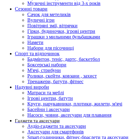
Музичні інструменти від 3-х років
Сезонні товари
Сачок для метеликів
Вуличні ігри
Повітряні змії, вітрячки
Гірки, будиночки, ігрові центри
Іграшки з мильними бульбашками
Намети
Набори для пісочниці
Спорт та відпочинок
Бадмінтон, теніс, дартс, баскетбол
Боксерські набори
М'ячі, стрибуни
Ролики, скейти, ковзани , захист
Тренажери, батути, фітнес
Надувні вироби
Матраси та меблі
Ігрові центри, батути
Круги, нарукавники, плотики, жилети, м'ячі
Басейни і аксесуари
Насоси, човни, аксесуари для плавання
Гаджети та аксесуари
Аудіо-гаджети та аксесуари
Аксесуари для смартфонів
Smart-годинники, фітнес-браслети та аксесуари