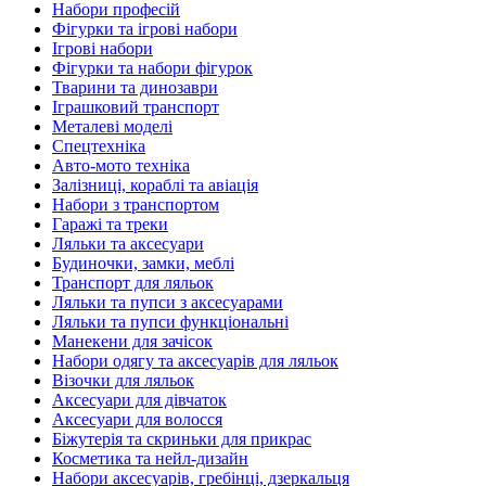
Набори професій
Фігурки та ігрові набори
Ігрові набори
Фігурки та набори фігурок
Тварини та динозаври
Іграшковий транспорт
Металеві моделі
Спецтехніка
Авто-мото техніка
Залізниці, кораблі та авіація
Набори з транспортом
Гаражі та треки
Ляльки та аксесуари
Будиночки, замки, меблі
Транспорт для ляльок
Ляльки та пупси з аксесуарами
Ляльки та пупси функціональні
Манекени для зачісок
Набори одягу та аксесуарів для ляльок
Візочки для ляльок
Аксесуари для дівчаток
Аксесуари для волосся
Біжутерія та скриньки для прикрас
Косметика та нейл-дизайн
Набори аксесуарів, гребінці, дзеркальця