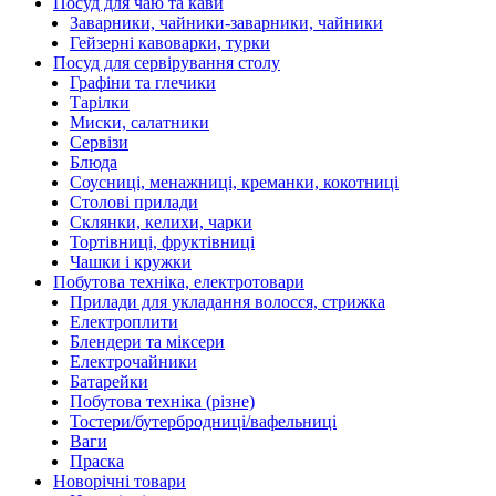
Посуд для чаю та кави
Заварники, чайники-заварники, чайники
Гейзерні кавоварки, турки
Посуд для сервірування столу
Графіни та глечики
Тарілки
Миски, салатники
Сервізи
Блюда
Соусниці, менажниці, креманки, кокотниці
Столові прилади
Склянки, келихи, чарки
Тортівниці, фруктівниці
Чашки і кружки
Побутова техніка, електротовари
Прилади для укладання волосся, стрижка
Електроплити
Блендери та міксери
Електрочайники
Батарейки
Побутова техніка (різне)
Тостери/бутербродниці/вафельниці
Ваги
Праска
Новорічні товари