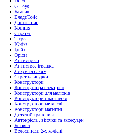
Doloni
G-Toys
Бамсик
ВладиТойс
Данко Тойс
Копиця
Стратег
Тігрес
Юніка
Ідейка
Оріон
Антистреси
Антистрес іграшка
Лизун та слайм
Стретч-фигурки
Конструктори
Конструктора електроні
Конструктори для малюків
Конструктори пластикові
Конструктори металеві
Конструктори магнітні
Дитячий транспорт
Автокрісла , візочки та аксесуари
Біговел
Велосипеди 2-х колісні