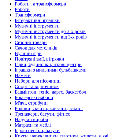
Роботи та трансформери
Роботи
Трансформери
Інтерактивні іграшки
Музичні інструменти
Музичні інструменти до 3-х років
Музичні інструменти від 3-х років
Сезонні товари
Сачок для метеликів
Вуличні ігри
Повітряні змії, вітрячки
Гірки, будиночки, ігрові центри
Іграшки з мильними бульбашками
Намети
Набори для пісочниці
Спорт та відпочинок
Бадмінтон, теніс, дартс, баскетбол
Боксерські набори
М'ячі, стрибуни
Ролики, скейти, ковзани , захист
Тренажери, батути, фітнес
Надувні вироби
Матраси та меблі
Ігрові центри, батути
Круги, нарукавники, плотики, жилети, м'ячі