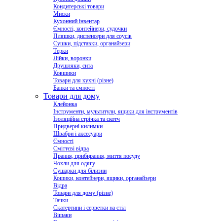
Кондитерські товари
Миски
Кухонний інвентар
Ємності, контейнери, судочки
Пляшки, диспенсери для соусів
Сушки, підставки, органайзери
Терки
Лійки, воронки
Друшляки, сита
Ковшики
Товари для кухні (різне)
Банки та ємності
Товари для дому
Клейонка
Інструменти, мультитули, ящики для інструментів
Ізоляційна стрічка та скотч
Придверні килимки
Швабри і аксесуари
Ємності
Сміттєві відра
Прання, прибирання, миття посуду
Чохли для одягу
Сушарки для білизни
Кошики, контейнери, ящики, органайзери
Відра
Товари для дому (різне)
Тачки
Скатертини і серветки на стіл
Вішаки