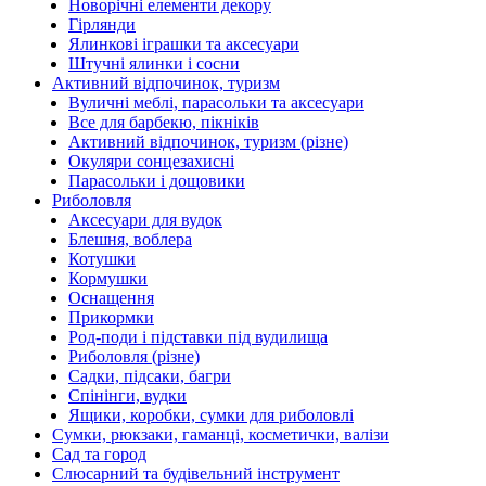
Новорічні елементи декору
Гірлянди
Ялинкові іграшки та аксесуари
Штучні ялинки і сосни
Активний відпочинок, туризм
Вуличні меблі, парасольки та аксесуари
Все для барбекю, пікніків
Активний відпочинок, туризм (різне)
Окуляри сонцезахисні
Парасольки і дощовики
Риболовля
Аксесуари для вудок
Блешня, воблера
Котушки
Кормушки
Оснащення
Прикормки
Род-поди і підставки під вудилища
Риболовля (різне)
Садки, підсаки, багри
Спінінги, вудки
Ящики, коробки, сумки для риболовлі
Сумки, рюкзаки, гаманці, косметички, валізи
Сад та город
Слюсарний та будівельний інструмент