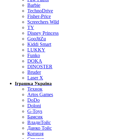
Barbie
TechnoDrive
Fisher-Price
Screechers Wild
TY
Disney Princess
GooJitZu
Kiddi Smart
LUKKY
Funko
DOKA
DINOSTER
Bruder
Laser X
Іграшка Україна
Технок
Artos Games
DoDo
Doloni
G-Toys
Бамсик
ВладиТойс
Данко Тойс
Копиця