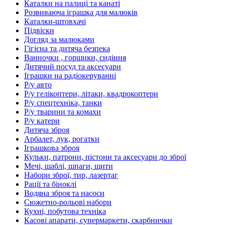
Каталки на палиці та канаті
Розвиваюча іграшка для малюків
Каталки-штовхачі
Підвіски
Догляд за малюками
Гігієна та дитяча безпека
Ванночки , горщики, сидіння
Дитячий посуд та аксесуари
Іграшки на радіокеруванні
Р/у авто
Р/у гелікоптери, літаки, квадрокоптери
Р/у спецтехніка, танки
Р/у тварини та комахи
Р/у катери
Дитяча зброя
Арбалет, лук, рогатки
Іграшкова зброя
Кульки, патрони, пістони та аксесуари до зброї
Мечі, шаблі, шпаги, щити
Набори зброї, тир, лазертаг
Рації та біноклі
Водяна зброя та насоси
Сюжетно-рольові набори
Кухні, побутова техніка
Касові апарати, супермаркети, скарбнички