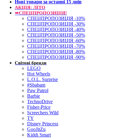
Нові товари за останнi 15 днiв
АКЦІЯ: ЛІТО
➥СПЕЦПРОПОЗИЦІЯ!
СПЕЦПРОПОЗИЦІЯ -10%
СПЕЦПРОПОЗИЦІЯ -30%
СПЕЦПРОПОЗИЦІЯ -40%
СПЕЦПРОПОЗИЦІЯ -50%
СПЕЦПРОПОЗИЦІЯ -60%
СПЕЦПРОПОЗИЦІЯ -70%
СПЕЦПРОПОЗИЦІЯ -80%
СПЕЦПРОПОЗИЦІЯ -90%
Світові бренди
LEGO
Hot Wheels
L.O.L. Surprise
#Sbabam
Paw Patrol
Barbie
TechnoDrive
Fisher-Price
Screechers Wild
TY
Disney Princess
GooJitZu
Kiddi Smart