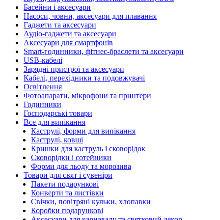
Басейни і аксесуари
Насоси, човни, аксесуари для плавання
Гаджети та аксесуари
Аудіо-гаджети та аксесуари
Аксесуари для смартфонів
Smart-годинники, фітнес-браслети та аксесуари
USB-кабелі
Зарядні пристрої та аксесуари
Кабелі, перехідники та подовжувачі
Освітлення
Фотоапарати, мікрофони та принтери
Годинники
Господарські товари
Все для випікання
Каструлі, форми для випікання
Каструлі, ковші
Кришки для каструль і сковорідок
Сковорідки і сотейники
Форми для льоду та морозива
Товари для свят і сувеніри
Пакети подарункові
Конверти та листівки
Свічки, повітряні кульки, хлопавки
Коробки подарункові
Аксесуари для карнавалу та святковий декор