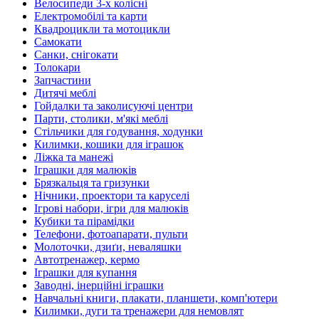
Велосипеди 3-х колісні
Електромобілі та карти
Квадроцикли та мотоцикли
Самокати
Санки, снігокати
Толокари
Запчастини
Дитячі меблі
Гойдалки та заколисуючі центри
Парти, столики, м'які меблі
Стільчики для годування, ходунки
Килимки, кошики для іграшок
Ліжка та манежі
Іграшки для малюків
Брязкальця та гризунки
Нічники, проектори та каруселі
Ігрові набори, ігри для малюків
Кубики та пірамідки
Телефони, фотоапарати, пульти
Молоточки, дзиґи, неваляшки
Автотренажер, кермо
Іграшки для купання
Заводні, інерційні іграшки
Навчальні книги, плакати, планшети, комп'ютери
Килимки, дуги та тренажери для немовлят