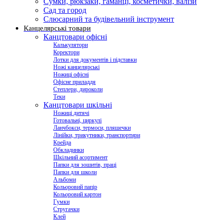
Сумки, рюкзаки, гаманці, косметички, валізи
Сад та город
Слюсарний та будівельний інструмент
Канцелярські товари
Канцтовари офісні
Калькулятори
Коректори
Лотки для документів і підставки
Ножі канцелярські
Ножиці офісні
Офісне приладдя
Степлери, дироколи
Теки
Канцтовари шкільні
Ножиці дитячі
Готовальні, циркулі
Ланчбокси, термоси, пляшечки
Лінійки, трикутники, транспортири
Крейда
Обкладинки
Шкільний асортимент
Папки для зошитів, праці
Папки для школи
Альбоми
Кольоровий папір
Кольоровий картон
Гумки
Стругачки
Клей