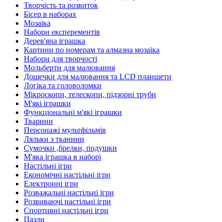
Творчість та розвиток
Бісер в наборах
Мозаїка
Набори експерементів
Дерев'яна іграшка
Картини по номерам та алмазна мозаїка
Набори для творчості
Мольберти для малювання
Дощечки для малювання та LCD планшети
Логіка та головоломки
Мікроскопи, телескопи, підзорні труби
М'які іграшки
Функціональні м'які іграшки
Тварини
Персонажі мультфільмів
Ляльки з тканини
Сумочки ,брелки, подушки
М'яка іграшка в наборі
Настільні ігри
Економічні настільні ігри
Електронні ігри
Розважальні настільні ігри
Розвиваючі настільні ігри
Спортивні настільні ігри
Пазли