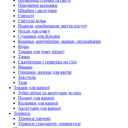
Ізоляційна стрічка та скотч
Придверні килимки
Швабри і аксесуари
Ємності
Сміттєві відра
Прання, прибирання, миття посуду
Чохли для одягу
Сушарки для білизни
Кошики, контейнери, ящики, органайзери
Відра
Товари для дому (різне)
Тачки
Скатертини і серветки на стіл
Вішаки
Горщики, вазони для квітів
Текстиль
Тази
Товари для ванної
Зубні щітки та аксесуари до них
Полиці для ванної
Килимки для ванної
Аксесуари для ванної
Термоси
Термоси харчові
Термоси стандартні, термокухлі