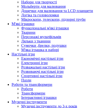
Набори для творчості
Мольберти для малювання
Дощечки для малювання та LCD планшети
Логіка та головоломки
Мікроскопи, телескопи, підзорні труби
М'які іграшки
Функціональні м'які іграшки
Тварини
Персонажі мультфільмів
Ляльки з тканини
Сумочки ,брелки, подушки
М'яка іграшка в наборі
Настільні ігри
Економічні настільні ігри
Електронні ігри
Розважальні настільні ігри
Розвиваючі настільні ігри
Спортивні настільні ігри
Пазли
Роботи та трансформери
Роботи
Трансформери
Інтерактивні іграшки
Музичні інструменти
Музичні інструменти до 3-х років