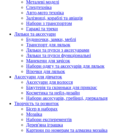
Металеві моделі
Спецтехніка
Авто-мото техніка
Залізниці, кораблі та авіація
Набори з транспортом
Гаражі та треки
Ляльки та аксесуари
Будиночки, замки, меблі
Транспорт для ляльок
Ляльки та пупси з аксесуарами
Ляльки та пупси функціональні
Манекени для зачісок
Набори одягу та аксесуарів для ляльок
Візочки для ляльок
Аксесуари для дівчаток
Аксесуари для волосся
Біжутерія та скриньки для прикрас
Косметика та нейл-дизайн
Набори аксесуарів, гребінці, дзеркальця
Творчість та розвиток
Бісер в наборах
Мозаїка
Набори експерементів
Дерев'яна іграшка
Картини по номерам та алмазна мозаїка