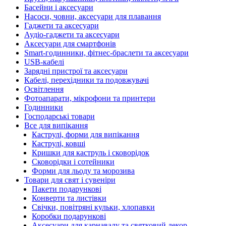
Басейни і аксесуари
Насоси, човни, аксесуари для плавання
Гаджети та аксесуари
Аудіо-гаджети та аксесуари
Аксесуари для смартфонів
Smart-годинники, фітнес-браслети та аксесуари
USB-кабелі
Зарядні пристрої та аксесуари
Кабелі, перехідники та подовжувачі
Освітлення
Фотоапарати, мікрофони та принтери
Годинники
Господарські товари
Все для випікання
Каструлі, форми для випікання
Каструлі, ковші
Кришки для каструль і сковорідок
Сковорідки і сотейники
Форми для льоду та морозива
Товари для свят і сувеніри
Пакети подарункові
Конверти та листівки
Свічки, повітряні кульки, хлопавки
Коробки подарункові
Аксесуари для карнавалу та святковий декор