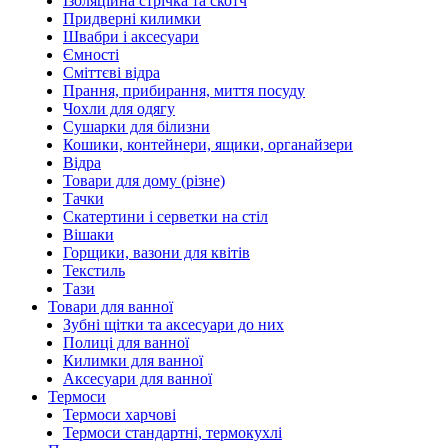
Ізоляційна стрічка та скотч
Придверні килимки
Швабри і аксесуари
Ємності
Сміттєві відра
Прання, прибирання, миття посуду
Чохли для одягу
Сушарки для білизни
Кошики, контейнери, ящики, органайзери
Відра
Товари для дому (різне)
Тачки
Скатертини і серветки на стіл
Вішаки
Горщики, вазони для квітів
Текстиль
Тази
Товари для ванної
Зубні щітки та аксесуари до них
Полиці для ванної
Килимки для ванної
Аксесуари для ванної
Термоси
Термоси харчові
Термоси стандартні, термокухлі