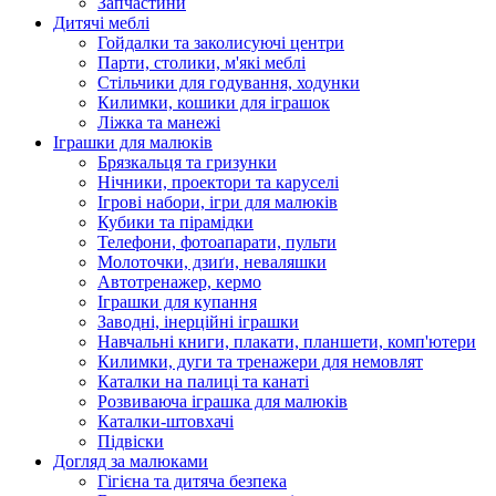
Запчастини
Дитячі меблі
Гойдалки та заколисуючі центри
Парти, столики, м'які меблі
Стільчики для годування, ходунки
Килимки, кошики для іграшок
Ліжка та манежі
Іграшки для малюків
Брязкальця та гризунки
Нічники, проектори та каруселі
Ігрові набори, ігри для малюків
Кубики та пірамідки
Телефони, фотоапарати, пульти
Молоточки, дзиґи, неваляшки
Автотренажер, кермо
Іграшки для купання
Заводні, інерційні іграшки
Навчальні книги, плакати, планшети, комп'ютери
Килимки, дуги та тренажери для немовлят
Каталки на палиці та канаті
Розвиваюча іграшка для малюків
Каталки-штовхачі
Підвіски
Догляд за малюками
Гігієна та дитяча безпека