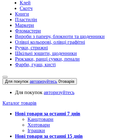
Клей
Скотч
Книги
Пластилін
Маркери
Фломастери
Вироби з паперу, блокноти та щоденники
Олівці кольорові, олівці графітні
Ручки, стрижні
Шкільні зошити, щоденники
Рюкзаки, ранці сумки, пенали
Фарби, гуаш, кисті
Для покупок
авторизуйтесь
0
товарів
Для покупок
авторизуйтесь
Каталог товарів
Нові товари за останнi 7 днiв
Канцтовари
Хозтовари
Іграшки
Нові товари за останнi 15 днiв