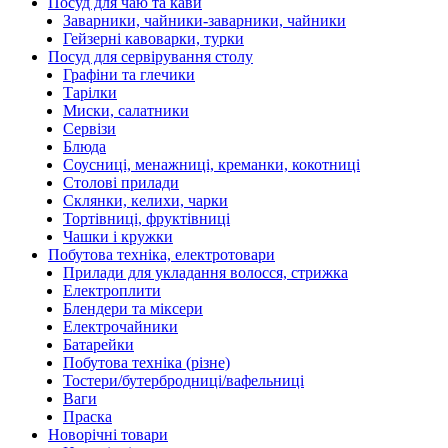
Посуд для чаю та кави
Заварники, чайники-заварники, чайники
Гейзерні кавоварки, турки
Посуд для сервірування столу
Графіни та глечики
Тарілки
Миски, салатники
Сервізи
Блюда
Соусниці, менажниці, креманки, кокотниці
Столові прилади
Склянки, келихи, чарки
Тортівниці, фруктівниці
Чашки і кружки
Побутова техніка, електротовари
Прилади для укладання волосся, стрижка
Електроплити
Блендери та міксери
Електрочайники
Батарейки
Побутова техніка (різне)
Тостери/бутербродниці/вафельниці
Ваги
Праска
Новорічні товари