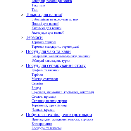
Горщики, вазони для квітів
Текстиль
Тази
Товари для ванної
Зубні щітки та аксесуари до них
Полиці для ванної
Килимки для ванної
Аксесуари для ванної
Термоси
Термоси харчові
Термоси стандартні, термокухлі
Посуд для чаю та кави
Заварники, чайники-заварники, чайники
Гейзерні кавоварки, турки
Посуд для сервірування столу
Графіни та глечики
Тарілки
Миски, салатники
Сервізи
Блюда
Соусниці, менажниці, креманки, кокотниці
Столові прилади
Склянки, келихи, чарки
Тортівниці, фруктівниці
Чашки і кружки
Побутова техніка, електротовари
Прилади для укладання волосся, стрижка
Електроплити
Блендери та міксери