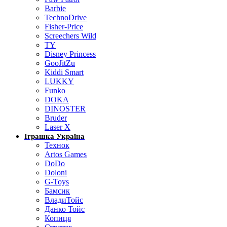
Barbie
TechnoDrive
Fisher-Price
Screechers Wild
TY
Disney Princess
GooJitZu
Kiddi Smart
LUKKY
Funko
DOKA
DINOSTER
Bruder
Laser X
Іграшка Україна
Технок
Artos Games
DoDo
Doloni
G-Toys
Бамсик
ВладиТойс
Данко Тойс
Копиця