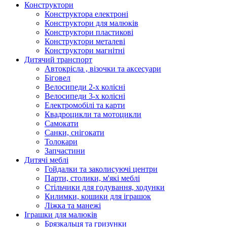
Конструктори
Конструктора електроні
Конструктори для малюків
Конструктори пластикові
Конструктори металеві
Конструктори магнітні
Дитячий транспорт
Автокрісла , візочки та аксесуари
Біговел
Велосипеди 2-х колісні
Велосипеди 3-х колісні
Електромобілі та карти
Квадроцикли та мотоцикли
Самокати
Санки, снігокати
Толокари
Запчастини
Дитячі меблі
Гойдалки та заколисуючі центри
Парти, столики, м'які меблі
Стільчики для годування, ходунки
Килимки, кошики для іграшок
Ліжка та манежі
Іграшки для малюків
Брязкальця та гризунки