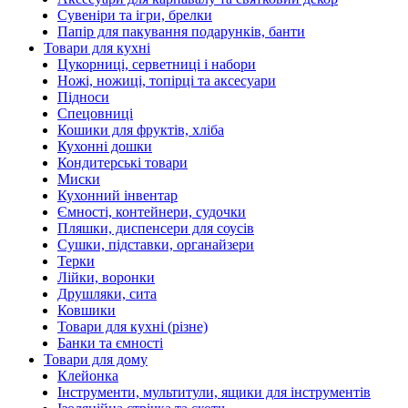
Сувеніри та ігри, брелки
Папір для пакування подарунків, банти
Товари для кухні
Цукорниці, серветниці і набори
Ножі, ножиці, топірці та аксесуари
Підноси
Спецовниці
Кошики для фруктів, хліба
Кухонні дошки
Кондитерські товари
Миски
Кухонний інвентар
Ємності, контейнери, судочки
Пляшки, диспенсери для соусів
Сушки, підставки, органайзери
Терки
Лійки, воронки
Друшляки, сита
Ковшики
Товари для кухні (різне)
Банки та ємності
Товари для дому
Клейонка
Інструменти, мультитули, ящики для інструментів