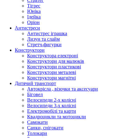
Стратег
Тігрес
Юніка
Ідейка
Оріон
Антистреси
Антистрес іграшка
Лизун та слайм
Стретч-фигурки
Конструктори
Конструктора електроні
Конструктори для малюків
Конструктори пластикові
Конструктори металеві
Конструктори магнітні
Дитячий транспорт
Автокрісла , візочки та аксесуари
Біговел
Велосипеди 2-х колісні
Велосипеди 3-х колісні
Електромобілі та карти
Квадроцикли та мотоцикли
Самокати
Санки, снігокати
Толокари