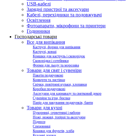
USB-кабелі
Зарядні пристрої та аксесуари
Кабелі, перехідники та подовжувачі
Освітлення
Фотоапарати, мікрофони та принтери
Годинники
Господарські товари
Все для випікання
Каструлі, форми для випікання
Каструлі, ковші
Кришки для каструль і сковорідок
Сковорідки і сотейники
Форми для льоду та морозива
Товари для свят і сувеніри
Пакети подарункові
Конверти та листівки
Свічки, повітряні кульки, хлопавки
Коробки подарункові
Аксесуари для карнавалу та святковий декор
Сувеніри та ігри, брелки
Папір для пакування подарунків, банти
Товари для кухні
Цукорниці, серветниці і набори
Ножі, ножиці, топірці та аксесуари
Підноси
Спецовниці
Кошики для фруктів, хліба
Кухонні дошки