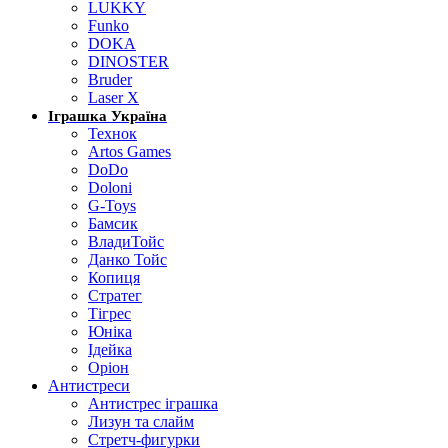
LUKKY
Funko
DOKA
DINOSTER
Bruder
Laser X
Іграшка Україна
Технок
Artos Games
DoDo
Doloni
G-Toys
Бамсик
ВладиТойс
Данко Тойс
Копиця
Стратег
Тігрес
Юніка
Ідейка
Оріон
Антистреси
Антистрес іграшка
Лизун та слайм
Стретч-фигурки