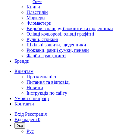
Скотч
Книги
Пластилін
Маркери
Фломастери
Вироби з паперу, блокноти та щоденники
Олівці кольорові, олівці графітні
Ручки, стрижні
Шкільні зошити, щоденники
Рюкзаки, ранці сумки, пенали
Фарби, гуаш, кисті
Бренди
Клієнтам
Про компанію
Питання та відповіді
Новини
Інструкція по сайту
Умови співпраці
Контакти
Вхід
Реєстрація
Відкладені
0
Укр
Рус