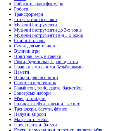
Роботи та трансформери
Роботи
Трансформери
Інтерактивні іграшки
Музичні інструменти
Музичні інструменти до 3-х років
Музичні інструменти від 3-х років
Сезонні товари
Сачок для метеликів
Вуличні ігри
Повітряні змії, вітрячки
Гірки, будиночки, ігрові центри
Іграшки з мильними бульбашками
Намети
Набори для пісочниці
Спорт та відпочинок
Бадмінтон, теніс, дартс, баскетбол
Боксерські набори
М'ячі, стрибуни
Ролики, скейти, ковзани , захист
Тренажери, батути, фітнес
Надувні вироби
Матраси та меблі
Ігрові центри, батути
Круги, нарукавники, плотики, жилети, м'ячі