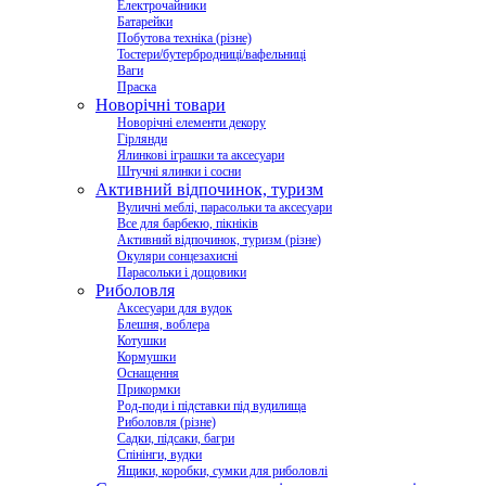
Електрочайники
Батарейки
Побутова техніка (різне)
Тостери/бутербродниці/вафельниці
Ваги
Праска
Новорічні товари
Новорічні елементи декору
Гірлянди
Ялинкові іграшки та аксесуари
Штучні ялинки і сосни
Активний відпочинок, туризм
Вуличні меблі, парасольки та аксесуари
Все для барбекю, пікніків
Активний відпочинок, туризм (різне)
Окуляри сонцезахисні
Парасольки і дощовики
Риболовля
Аксесуари для вудок
Блешня, воблера
Котушки
Кормушки
Оснащення
Прикормки
Род-поди і підставки під вудилища
Риболовля (різне)
Садки, підсаки, багри
Спінінги, вудки
Ящики, коробки, сумки для риболовлі