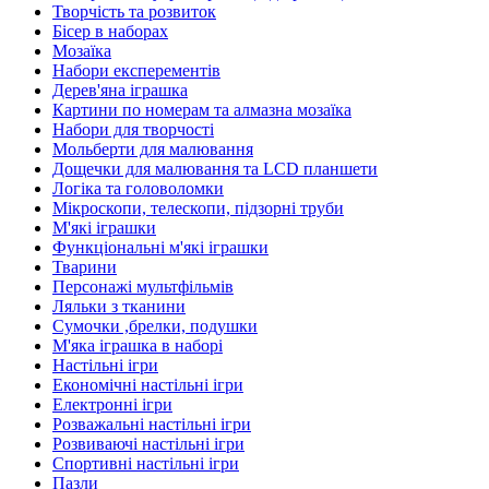
Творчість та розвиток
Бісер в наборах
Мозаїка
Набори експерементів
Дерев'яна іграшка
Картини по номерам та алмазна мозаїка
Набори для творчості
Мольберти для малювання
Дощечки для малювання та LCD планшети
Логіка та головоломки
Мікроскопи, телескопи, підзорні труби
М'які іграшки
Функціональні м'які іграшки
Тварини
Персонажі мультфільмів
Ляльки з тканини
Сумочки ,брелки, подушки
М'яка іграшка в наборі
Настільні ігри
Економічні настільні ігри
Електронні ігри
Розважальні настільні ігри
Розвиваючі настільні ігри
Спортивні настільні ігри
Пазли