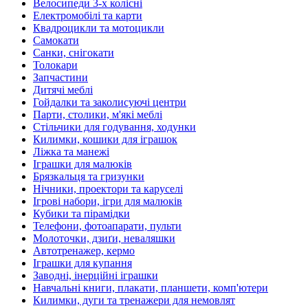
Велосипеди 3-х колісні
Електромобілі та карти
Квадроцикли та мотоцикли
Самокати
Санки, снігокати
Толокари
Запчастини
Дитячі меблі
Гойдалки та заколисуючі центри
Парти, столики, м'які меблі
Стільчики для годування, ходунки
Килимки, кошики для іграшок
Ліжка та манежі
Іграшки для малюків
Брязкальця та гризунки
Нічники, проектори та каруселі
Ігрові набори, ігри для малюків
Кубики та пірамідки
Телефони, фотоапарати, пульти
Молоточки, дзиґи, неваляшки
Автотренажер, кермо
Іграшки для купання
Заводні, інерційні іграшки
Навчальні книги, плакати, планшети, комп'ютери
Килимки, дуги та тренажери для немовлят