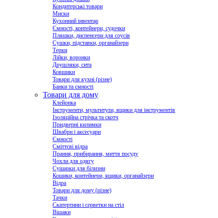
Кондитерські товари
Миски
Кухонний інвентар
Ємності, контейнери, судочки
Пляшки, диспенсери для соусів
Сушки, підставки, органайзери
Терки
Лійки, воронки
Друшляки, сита
Ковшики
Товари для кухні (різне)
Банки та ємності
Товари для дому
Клейонка
Інструменти, мультитули, ящики для інструментів
Ізоляційна стрічка та скотч
Придверні килимки
Швабри і аксесуари
Ємності
Сміттєві відра
Прання, прибирання, миття посуду
Чохли для одягу
Сушарки для білизни
Кошики, контейнери, ящики, органайзери
Відра
Товари для дому (різне)
Тачки
Скатертини і серветки на стіл
Вішаки