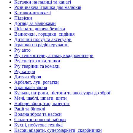
Каталки на палиці та канаті
Розвиваюча іграшка для малюків
Каталки-штовхачі
Підвіски
Догляд за малюками
Гігієна та дитяча безпека
Ванночки , горщики, сидіння
Дитячий посуд та аксесуари
Іграшки на радіокеруванні
Р/у авто
Р/у гелікоптери, літаки, квадрокоптери
Р/у спецтехніка, танки
Р/у тварини та комахи
Р/у катери
Дитяча зброя
Арбалет, лук, рогатки
Іграшкова зброя
Кульки, патрони, пістони та аксесуари до зброї
Мечі, шаблі, шпаги, щити
Набори зброї, тир, лазертаг
Рації та біноклі
Водяна зброя та насоси
Сюжетно-рольові набори
Кухні, побутова техніка
Касові апарати, супермаркети, скарбнички