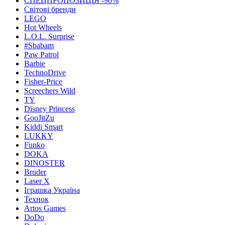
СПЕЦПРОПОЗИЦІЯ -90%
Світові бренди
LEGO
Hot Wheels
L.O.L. Surprise
#Sbabam
Paw Patrol
Barbie
TechnoDrive
Fisher-Price
Screechers Wild
TY
Disney Princess
GooJitZu
Kiddi Smart
LUKKY
Funko
DOKA
DINOSTER
Bruder
Laser X
Іграшка Україна
Технок
Artos Games
DoDo