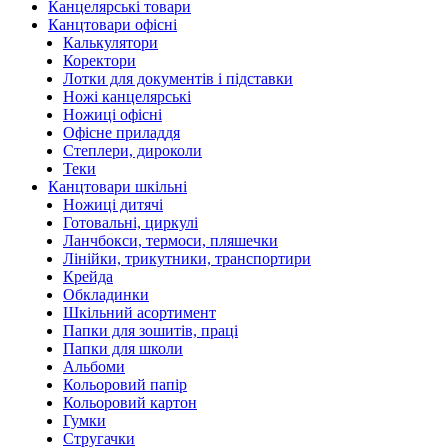
Канцелярські товари
Канцтовари офісні
Калькулятори
Коректори
Лотки для документів і підставки
Ножі канцелярські
Ножиці офісні
Офісне приладдя
Степлери, дироколи
Теки
Канцтовари шкільні
Ножиці дитячі
Готовальні, циркулі
Ланчбокси, термоси, пляшечки
Лінійки, трикутники, транспортири
Крейда
Обкладинки
Шкільний асортимент
Папки для зошитів, праці
Папки для школи
Альбоми
Кольоровий папір
Кольоровий картон
Гумки
Стругачки