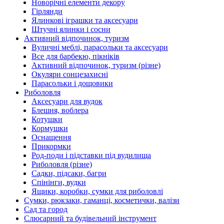
Новорічні елементи декору
Гірлянди
Ялинкові іграшки та аксесуари
Штучні ялинки і сосни
Активний відпочинок, туризм
Вуличні меблі, парасольки та аксесуари
Все для барбекю, пікніків
Активний відпочинок, туризм (різне)
Окуляри сонцезахисні
Парасольки і дощовики
Риболовля
Аксесуари для вудок
Блешня, воблера
Котушки
Кормушки
Оснащення
Прикормки
Род-поди і підставки під вудилища
Риболовля (різне)
Садки, підсаки, багри
Спінінги, вудки
Ящики, коробки, сумки для риболовлі
Сумки, рюкзаки, гаманці, косметички, валізи
Сад та город
Слюсарний та будівельний інструмент