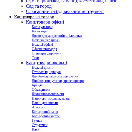
Сумки, рюкзаки, гаманці, косметички, валізи
Сад та город
Слюсарний та будівельний інструмент
Канцелярські товари
Канцтовари офісні
Калькулятори
Коректори
Лотки для документів і підставки
Ножі канцелярські
Ножиці офісні
Офісне приладдя
Степлери, дироколи
Теки
Канцтовари шкільні
Ножиці дитячі
Готовальні, циркулі
Ланчбокси, термоси, пляшечки
Лінійки, трикутники, транспортири
Крейда
Обкладинки
Шкільний асортимент
Папки для зошитів, праці
Папки для школи
Альбоми
Кольоровий папір
Кольоровий картон
Гумки
Стругачки
Клей