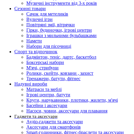
Музичні інструменти від 3-х років
Сезонні товари
Сачок для метеликів
Вуличні ігри
Повітряні змії, вітрячки
Гірки, будиночки, ігрові центри
Іграшки з мильними бульбашками
Намети
Набори для пісочниці
Спорт та відпочинок
Бадмінтон, теніс, дартс, баскетбол
Боксерські набори
М'ячі, стрибуни
Ролики, скейти, ковзани , захист
Тренажери, батути, фітнес
Надувні вироби
Матраси та меблі
Ігрові центри, батути
Круги, нарукавники, плотики, жилети, м'ячі
Басейни і аксесуари
Насоси, човни, аксесуари для плавання
Гаджети та аксесуари
Аудіо-гаджети та аксесуари
Аксесуари для смартфонів
Smart-годинники, фітнес-браслети та аксесуари