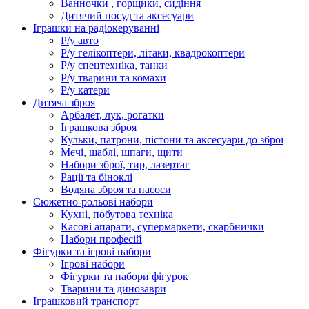
Ванночки , горщики, сидіння
Дитячий посуд та аксесуари
Іграшки на радіокеруванні
Р/у авто
Р/у гелікоптери, літаки, квадрокоптери
Р/у спецтехніка, танки
Р/у тварини та комахи
Р/у катери
Дитяча зброя
Арбалет, лук, рогатки
Іграшкова зброя
Кульки, патрони, пістони та аксесуари до зброї
Мечі, шаблі, шпаги, щити
Набори зброї, тир, лазертаг
Рації та біноклі
Водяна зброя та насоси
Сюжетно-рольові набори
Кухні, побутова техніка
Касові апарати, супермаркети, скарбнички
Набори професій
Фігурки та ігрові набори
Ігрові набори
Фігурки та набори фігурок
Тварини та динозаври
Іграшковий транспорт