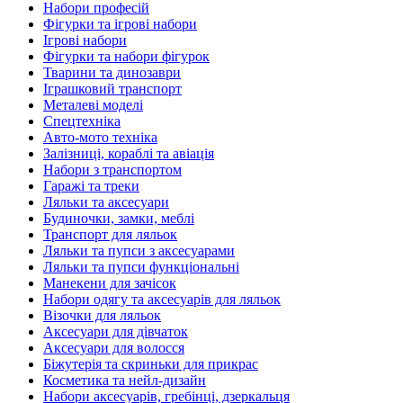
Набори професій
Фігурки та ігрові набори
Ігрові набори
Фігурки та набори фігурок
Тварини та динозаври
Іграшковий транспорт
Металеві моделі
Спецтехніка
Авто-мото техніка
Залізниці, кораблі та авіація
Набори з транспортом
Гаражі та треки
Ляльки та аксесуари
Будиночки, замки, меблі
Транспорт для ляльок
Ляльки та пупси з аксесуарами
Ляльки та пупси функціональні
Манекени для зачісок
Набори одягу та аксесуарів для ляльок
Візочки для ляльок
Аксесуари для дівчаток
Аксесуари для волосся
Біжутерія та скриньки для прикрас
Косметика та нейл-дизайн
Набори аксесуарів, гребінці, дзеркальця