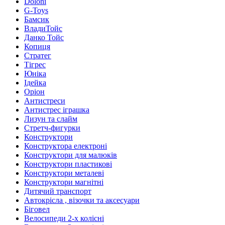
Doloni
G-Toys
Бамсик
ВладиТойс
Данко Тойс
Копиця
Стратег
Тігрес
Юніка
Ідейка
Оріон
Антистреси
Антистрес іграшка
Лизун та слайм
Стретч-фигурки
Конструктори
Конструктора електроні
Конструктори для малюків
Конструктори пластикові
Конструктори металеві
Конструктори магнітні
Дитячий транспорт
Автокрісла , візочки та аксесуари
Біговел
Велосипеди 2-х колісні