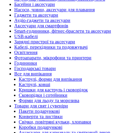
Басейни і аксесуари
Насоси, човни, аксесуари для плавання
Гаджети та аксесуари
Аудіо-гаджети та аксесуари
Аксесуари для смартфонів
Smart-годинники, фітнес-браслети та аксесуари
USB-кабелі
Зарядні пристрої та аксесуари
Кабелі, перехідники та подовжувачі
Освітлення
Фотоапарати, мікрофони та принтери
Годинники
Господарські товари
Все для випікання
Каструлі, форми для випікання
Каструлі, ковші
Кришки для каструль і сковорідок
Сковорідки і сотейники
Форми для льоду та морозива
Товари для свят і сувеніри
Пакети подарункові
Конверти та листівки
Свічки, повітряні кульки, хлопавки
Коробки подарункові
Аксесуари для карнавалу та святковий декор