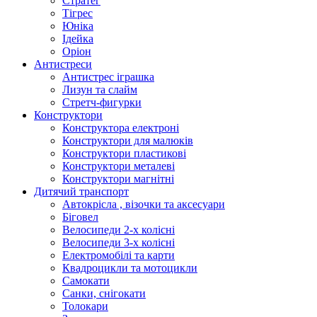
Стратег
Тігрес
Юніка
Ідейка
Оріон
Антистреси
Антистрес іграшка
Лизун та слайм
Стретч-фигурки
Конструктори
Конструктора електроні
Конструктори для малюків
Конструктори пластикові
Конструктори металеві
Конструктори магнітні
Дитячий транспорт
Автокрісла , візочки та аксесуари
Біговел
Велосипеди 2-х колісні
Велосипеди 3-х колісні
Електромобілі та карти
Квадроцикли та мотоцикли
Самокати
Санки, снігокати
Толокари