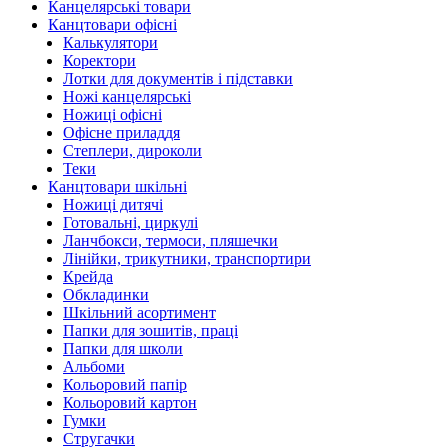
Канцелярські товари
Канцтовари офісні
Калькулятори
Коректори
Лотки для документів і підставки
Ножі канцелярські
Ножиці офісні
Офісне приладдя
Степлери, дироколи
Теки
Канцтовари шкільні
Ножиці дитячі
Готовальні, циркулі
Ланчбокси, термоси, пляшечки
Лінійки, трикутники, транспортири
Крейда
Обкладинки
Шкільний асортимент
Папки для зошитів, праці
Папки для школи
Альбоми
Кольоровий папір
Кольоровий картон
Гумки
Стругачки