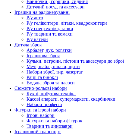
Ванночки , горщики, сидіння
Дитячий посуд та аксесуари
Іграшки на радіокеруванні
Р/у авто
Р/у гелікоптери, літаки, квадрокоптери
Р/у спецтехніка, танки
Р/у тварини та комахи
Р/у катери
Дитяча зброя
Арбалет, лук, рогатки
Іграшкова зброя
Кульки, патрони, пістони та аксесуари до зброї
Мечі, шаблі, шпаги, щити
Набори зброї, тир, лазертаг
Рації та біноклі
Водяна зброя та насоси
Сюжетно-рольові набори
Кухні, побутова техніка
Касові апарати, супермаркети, скарбнички
Набори професій
Фігурки та ігрові набори
Ігрові набори
Фігурки та набори фігурок
Тварини та динозаври
Іграшковий транспорт