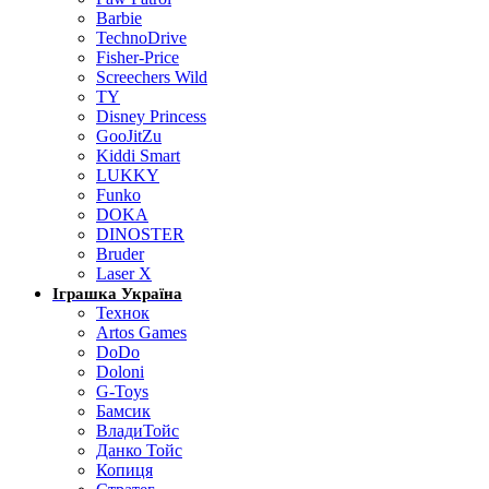
Barbie
TechnoDrive
Fisher-Price
Screechers Wild
TY
Disney Princess
GooJitZu
Kiddi Smart
LUKKY
Funko
DOKA
DINOSTER
Bruder
Laser X
Іграшка Україна
Технок
Artos Games
DoDo
Doloni
G-Toys
Бамсик
ВладиТойс
Данко Тойс
Копиця