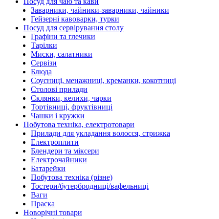
Посуд для чаю та кави
Заварники, чайники-заварники, чайники
Гейзерні кавоварки, турки
Посуд для сервірування столу
Графіни та глечики
Тарілки
Миски, салатники
Сервізи
Блюда
Соусниці, менажниці, креманки, кокотниці
Столові прилади
Склянки, келихи, чарки
Тортівниці, фруктівниці
Чашки і кружки
Побутова техніка, електротовари
Прилади для укладання волосся, стрижка
Електроплити
Блендери та міксери
Електрочайники
Батарейки
Побутова техніка (різне)
Тостери/бутербродниці/вафельниці
Ваги
Праска
Новорічні товари