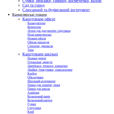
Сумки, рюкзаки, гаманці, косметички, валізи
Сад та город
Слюсарний та будівельний інструмент
Канцелярські товари
Канцтовари офісні
Калькулятори
Коректори
Лотки для документів і підставки
Ножі канцелярські
Ножиці офісні
Офісне приладдя
Степлери, дироколи
Теки
Канцтовари шкільні
Ножиці дитячі
Готовальні, циркулі
Ланчбокси, термоси, пляшечки
Лінійки, трикутники, транспортири
Крейда
Обкладинки
Шкільний асортимент
Папки для зошитів, праці
Папки для школи
Альбоми
Кольоровий папір
Кольоровий картон
Гумки
Стругачки
Клей