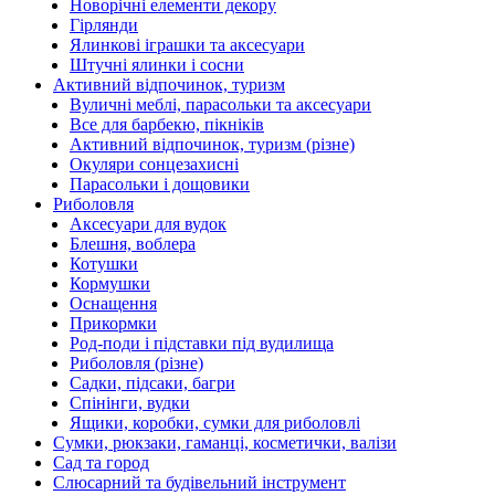
Новорічні елементи декору
Гірлянди
Ялинкові іграшки та аксесуари
Штучні ялинки і сосни
Активний відпочинок, туризм
Вуличні меблі, парасольки та аксесуари
Все для барбекю, пікніків
Активний відпочинок, туризм (різне)
Окуляри сонцезахисні
Парасольки і дощовики
Риболовля
Аксесуари для вудок
Блешня, воблера
Котушки
Кормушки
Оснащення
Прикормки
Род-поди і підставки під вудилища
Риболовля (різне)
Садки, підсаки, багри
Спінінги, вудки
Ящики, коробки, сумки для риболовлі
Сумки, рюкзаки, гаманці, косметички, валізи
Сад та город
Слюсарний та будівельний інструмент