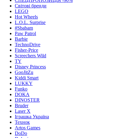
СПЕЦПРОПОЗИЦІЯ -90%
Світові бренди
LEGO
Hot Wheels
L.O.L. Surprise
#Sbabam
Paw Patrol
Barbie
TechnoDrive
Fisher-Price
Screechers Wild
TY
Disney Princess
GooJitZu
Kiddi Smart
LUKKY
Funko
DOKA
DINOSTER
Bruder
Laser X
Іграшка Україна
Технок
Artos Games
DoDo