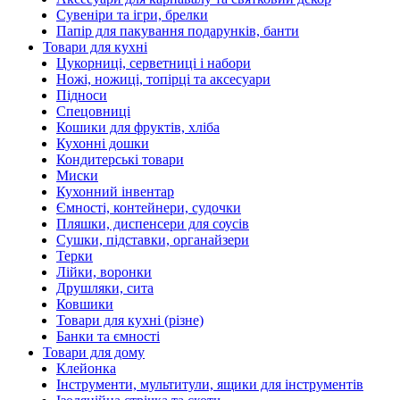
Сувеніри та ігри, брелки
Папір для пакування подарунків, банти
Товари для кухні
Цукорниці, серветниці і набори
Ножі, ножиці, топірці та аксесуари
Підноси
Спецовниці
Кошики для фруктів, хліба
Кухонні дошки
Кондитерські товари
Миски
Кухонний інвентар
Ємності, контейнери, судочки
Пляшки, диспенсери для соусів
Сушки, підставки, органайзери
Терки
Лійки, воронки
Друшляки, сита
Ковшики
Товари для кухні (різне)
Банки та ємності
Товари для дому
Клейонка
Інструменти, мультитули, ящики для інструментів