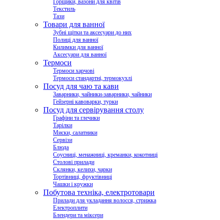
Горщики, вазони для квітів
Текстиль
Тази
Товари для ванної
Зубні щітки та аксесуари до них
Полиці для ванної
Килимки для ванної
Аксесуари для ванної
Термоси
Термоси харчові
Термоси стандартні, термокухлі
Посуд для чаю та кави
Заварники, чайники-заварники, чайники
Гейзерні кавоварки, турки
Посуд для сервірування столу
Графіни та глечики
Тарілки
Миски, салатники
Сервізи
Блюда
Соусниці, менажниці, креманки, кокотниці
Столові прилади
Склянки, келихи, чарки
Тортівниці, фруктівниці
Чашки і кружки
Побутова техніка, електротовари
Прилади для укладання волосся, стрижка
Електроплити
Блендери та міксери