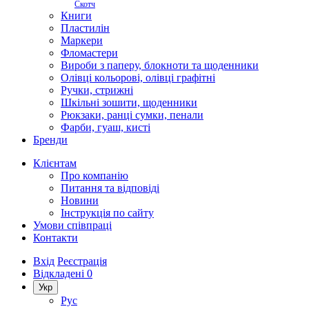
Скотч
Книги
Пластилін
Маркери
Фломастери
Вироби з паперу, блокноти та щоденники
Олівці кольорові, олівці графітні
Ручки, стрижні
Шкільні зошити, щоденники
Рюкзаки, ранці сумки, пенали
Фарби, гуаш, кисті
Бренди
Клієнтам
Про компанію
Питання та відповіді
Новини
Інструкція по сайту
Умови співпраці
Контакти
Вхід
Реєстрація
Відкладені
0
Укр
Рус