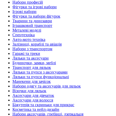
Набори професій
Фігурки та ігрові набори
Ігрові набори
Фігурки та набори фігурок
Тварини та динозаври
Іграшковий транспорт
Металеві моделі
Спецтехніка
Авто-мото техніка
Залізниці, кораблі та авіація
Набори з транспортом
Гаражі та треки
Ляльки та аксесуари
Будиночки, замки, меблі
Транспорт для ляльок
Ляльки та пупси з аксесуарами
Ляльки та пупси функціональні
Манекени для зачісок
Набори одягу та аксесуарів для ляльок
Візочки для ляльок
Аксесуари для дівчаток
Аксесуари для волосся
Біжутерія та скриньки для прикрас
Косметика та нейл-дизайн
Набори аксесуарів, гребінці, дзеркальця