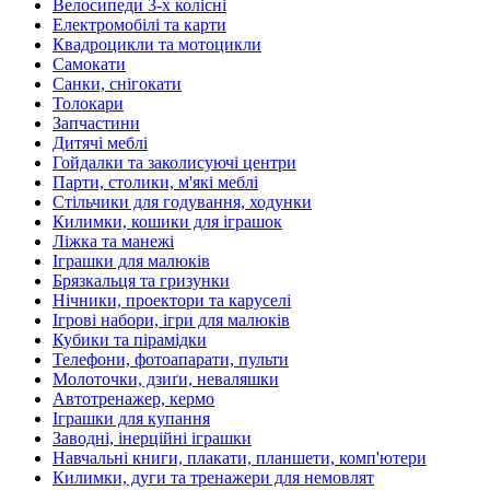
Велосипеди 3-х колісні
Електромобілі та карти
Квадроцикли та мотоцикли
Самокати
Санки, снігокати
Толокари
Запчастини
Дитячі меблі
Гойдалки та заколисуючі центри
Парти, столики, м'які меблі
Стільчики для годування, ходунки
Килимки, кошики для іграшок
Ліжка та манежі
Іграшки для малюків
Брязкальця та гризунки
Нічники, проектори та каруселі
Ігрові набори, ігри для малюків
Кубики та пірамідки
Телефони, фотоапарати, пульти
Молоточки, дзиґи, неваляшки
Автотренажер, кермо
Іграшки для купання
Заводні, інерційні іграшки
Навчальні книги, плакати, планшети, комп'ютери
Килимки, дуги та тренажери для немовлят