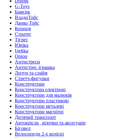
Doloni
G-Toys
Бамсик
ВладиТойс
Данко Тойс
Копиця
Стратег
Тігрес
Юніка
Ідейка
Оріон
Антистреси
Антистрес іграшка
Лизун та слайм
Стретч-фигурки
Конструктори
Конструктора електроні
Конструктори для малюків
Конструктори пластикові
Конструктори металеві
Конструктори магнітні
Дитячий транспорт
Автокрісла , візочки та аксесуари
Біговел
Велосипеди 2-х колісні