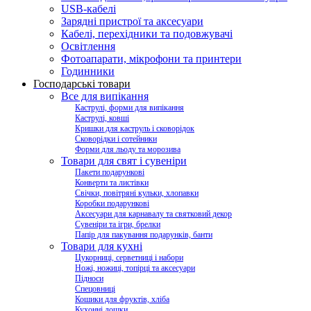
USB-кабелі
Зарядні пристрої та аксесуари
Кабелі, перехідники та подовжувачі
Освітлення
Фотоапарати, мікрофони та принтери
Годинники
Господарські товари
Все для випікання
Каструлі, форми для випікання
Каструлі, ковші
Кришки для каструль і сковорідок
Сковорідки і сотейники
Форми для льоду та морозива
Товари для свят і сувеніри
Пакети подарункові
Конверти та листівки
Свічки, повітряні кульки, хлопавки
Коробки подарункові
Аксесуари для карнавалу та святковий декор
Сувеніри та ігри, брелки
Папір для пакування подарунків, банти
Товари для кухні
Цукорниці, серветниці і набори
Ножі, ножиці, топірці та аксесуари
Підноси
Спецовниці
Кошики для фруктів, хліба
Кухонні дошки