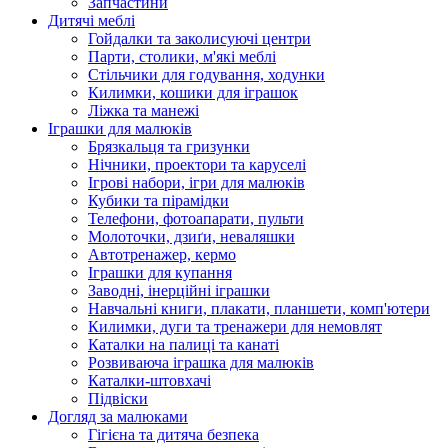
Запчастини
Дитячі меблі
Гойдалки та заколисуючі центри
Парти, столики, м'які меблі
Стільчики для годування, ходунки
Килимки, кошики для іграшок
Ліжка та манежі
Іграшки для малюків
Брязкальця та гризунки
Нічники, проектори та каруселі
Ігрові набори, ігри для малюків
Кубики та пірамідки
Телефони, фотоапарати, пульти
Молоточки, дзиґи, неваляшки
Автотренажер, кермо
Іграшки для купання
Заводні, інерційні іграшки
Навчальні книги, плакати, планшети, комп'ютери
Килимки, дуги та тренажери для немовлят
Каталки на палиці та канаті
Розвиваюча іграшка для малюків
Каталки-штовхачі
Підвіски
Догляд за малюками
Гігієна та дитяча безпека