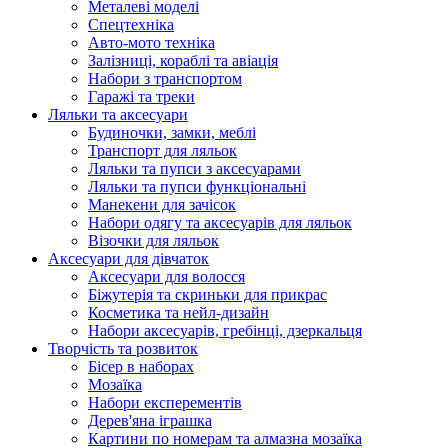
Металеві моделі
Спецтехніка
Авто-мото техніка
Залізниці, кораблі та авіація
Набори з транспортом
Гаражі та треки
Ляльки та аксесуари
Будиночки, замки, меблі
Транспорт для ляльок
Ляльки та пупси з аксесуарами
Ляльки та пупси функціональні
Манекени для зачісок
Набори одягу та аксесуарів для ляльок
Візочки для ляльок
Аксесуари для дівчаток
Аксесуари для волосся
Біжутерія та скриньки для прикрас
Косметика та нейл-дизайн
Набори аксесуарів, гребінці, дзеркальця
Творчість та розвиток
Бісер в наборах
Мозаїка
Набори експерементів
Дерев'яна іграшка
Картини по номерам та алмазна мозаїка