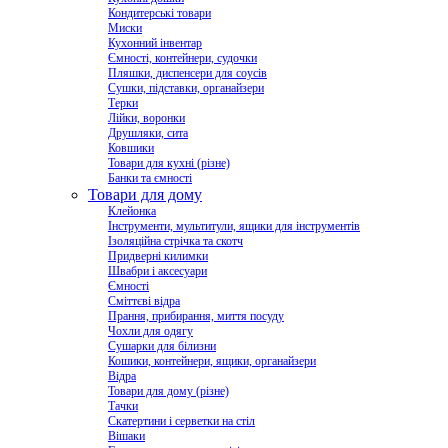
Кондитерські товари
Миски
Кухонний інвентар
Ємності, контейнери, судочки
Пляшки, диспенсери для соусів
Сушки, підставки, органайзери
Терки
Лійки, воронки
Друшляки, сита
Ковшики
Товари для кухні (різне)
Банки та ємності
Товари для дому
Клейонка
Інструменти, мультитули, ящики для інструментів
Ізоляційна стрічка та скотч
Придверні килимки
Швабри і аксесуари
Ємності
Сміттєві відра
Прання, прибирання, миття посуду
Чохли для одягу
Сушарки для білизни
Кошики, контейнери, ящики, органайзери
Відра
Товари для дому (різне)
Тачки
Скатертини і серветки на стіл
Вішаки