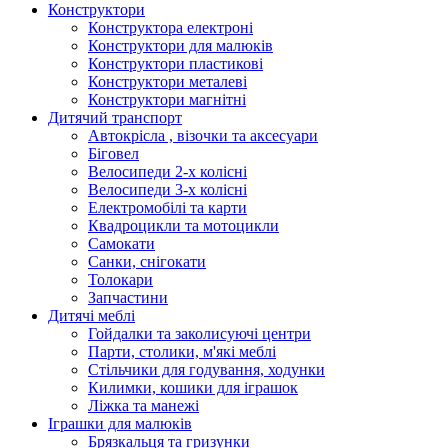
Конструктори
Конструктора електроні
Конструктори для малюків
Конструктори пластикові
Конструктори металеві
Конструктори магнітні
Дитячий транспорт
Автокрісла , візочки та аксесуари
Біговел
Велосипеди 2-х колісні
Велосипеди 3-х колісні
Електромобілі та карти
Квадроцикли та мотоцикли
Самокати
Санки, снігокати
Толокари
Запчастини
Дитячі меблі
Гойдалки та заколисуючі центри
Парти, столики, м'які меблі
Стільчики для годування, ходунки
Килимки, кошики для іграшок
Ліжка та манежі
Іграшки для малюків
Брязкальця та гризунки