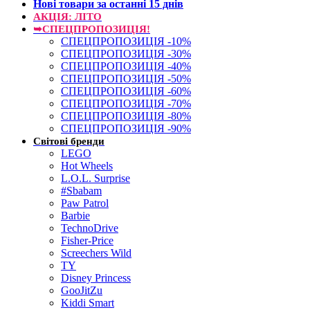
Нові товари за останнi 15 днiв
АКЦІЯ: ЛІТО
➥СПЕЦПРОПОЗИЦІЯ!
СПЕЦПРОПОЗИЦІЯ -10%
СПЕЦПРОПОЗИЦІЯ -30%
СПЕЦПРОПОЗИЦІЯ -40%
СПЕЦПРОПОЗИЦІЯ -50%
СПЕЦПРОПОЗИЦІЯ -60%
СПЕЦПРОПОЗИЦІЯ -70%
СПЕЦПРОПОЗИЦІЯ -80%
СПЕЦПРОПОЗИЦІЯ -90%
Світові бренди
LEGO
Hot Wheels
L.O.L. Surprise
#Sbabam
Paw Patrol
Barbie
TechnoDrive
Fisher-Price
Screechers Wild
TY
Disney Princess
GooJitZu
Kiddi Smart