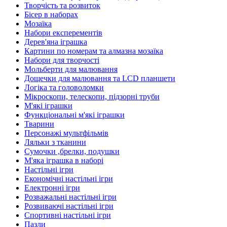
Творчість та розвиток
Бісер в наборах
Мозаїка
Набори експерементів
Дерев'яна іграшка
Картини по номерам та алмазна мозаїка
Набори для творчості
Мольберти для малювання
Дощечки для малювання та LCD планшети
Логіка та головоломки
Мікроскопи, телескопи, підзорні труби
М'які іграшки
Функціональні м'які іграшки
Тварини
Персонажі мультфільмів
Ляльки з тканини
Сумочки ,брелки, подушки
М'яка іграшка в наборі
Настільні ігри
Економічні настільні ігри
Електронні ігри
Розважальні настільні ігри
Розвиваючі настільні ігри
Спортивні настільні ігри
Пазли