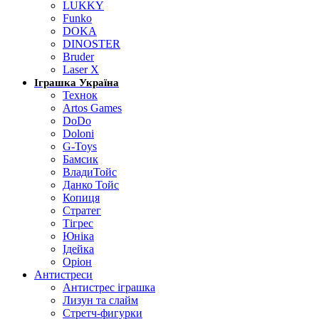
LUKKY
Funko
DOKA
DINOSTER
Bruder
Laser X
Іграшка Україна
Технок
Artos Games
DoDo
Doloni
G-Toys
Бамсик
ВладиТойс
Данко Тойс
Копиця
Стратег
Тігрес
Юніка
Ідейка
Оріон
Антистреси
Антистрес іграшка
Лизун та слайм
Стретч-фигурки