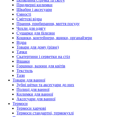
Ізоляційна стрічка та скотч
Придверні килимки
Швабри і аксесуари
Ємності
Сміттєві відра
Прання, прибирання, миття посуду
Чохли для одягу
Сушарки для білизни
Кошики, контейнери, ящики, органайзери
Відра
Товари для дому (різне)
Тачки
Скатертини і серветки на стіл
Вішаки
Горщики, вазони для квітів
Текстиль
Тази
Товари для ванної
Зубні щітки та аксесуари до них
Полиці для ванної
Килимки для ванної
Аксесуари для ванної
Термоси
Термоси харчові
Термоси стандартні, термокухлі