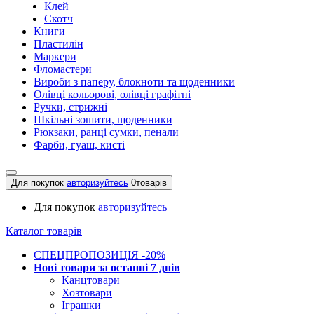
Клей
Скотч
Книги
Пластилін
Маркери
Фломастери
Вироби з паперу, блокноти та щоденники
Олівці кольорові, олівці графітні
Ручки, стрижні
Шкільні зошити, щоденники
Рюкзаки, ранці сумки, пенали
Фарби, гуаш, кисті
Для покупок
авторизуйтесь
0
товарів
Для покупок
авторизуйтесь
Каталог товарів
СПЕЦПРОПОЗИЦІЯ -20%
Нові товари за останнi 7 днiв
Канцтовари
Хозтовари
Іграшки