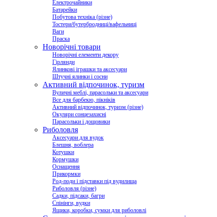
Електрочайники
Батарейки
Побутова техніка (різне)
Тостери/бутербродниці/вафельниці
Ваги
Праска
Новорічні товари
Новорічні елементи декору
Гірлянди
Ялинкові іграшки та аксесуари
Штучні ялинки і сосни
Активний відпочинок, туризм
Вуличні меблі, парасольки та аксесуари
Все для барбекю, пікніків
Активний відпочинок, туризм (різне)
Окуляри сонцезахисні
Парасольки і дощовики
Риболовля
Аксесуари для вудок
Блешня, воблера
Котушки
Кормушки
Оснащення
Прикормки
Род-поди і підставки під вудилища
Риболовля (різне)
Садки, підсаки, багри
Спінінги, вудки
Ящики, коробки, сумки для риболовлі