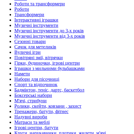
Роботи та трансформери
Роботи
Трансформери
Інтерактивні іграшки
Музичні інструменти
Музичні інструменти до 3-х років
Музичні інструменти від 3-х років
Сезонні товари
Сачок для метеликів
Вуличні ігри
Повітряні змії, вітрячки
Гірки, будиночки, ігрові центри
Іграшки з мильними бульбашками
Намети
Набори для пісочниці
Спорт та відпочинок
Бадмінтон, теніс, дартс, баскетбол
Боксерські набори
М'ячі, стрибуни
Ролики, скейти, ковзани , захист
Тренажери, батути, фітнес
Надувні вироби
Матраси та меблі
Ігрові центри, батути
Круги, нарукавники, плотики, жилети, м'ячі