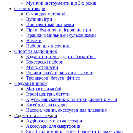
Музичні інструменти від 3-х років
Сезонні товари
Сачок для метеликів
Вуличні ігри
Повітряні змії, вітрячки
Гірки, будиночки, ігрові центри
Іграшки з мильними бульбашками
Намети
Набори для пісочниці
Спорт та відпочинок
Бадмінтон, теніс, дартс, баскетбол
Боксерські набори
М'ячі, стрибуни
Ролики, скейти, ковзани , захист
Тренажери, батути, фітнес
Надувні вироби
Матраси та меблі
Ігрові центри, батути
Круги, нарукавники, плотики, жилети, м'ячі
Басейни і аксесуари
Насоси, човни, аксесуари для плавання
Гаджети та аксесуари
Аудіо-гаджети та аксесуари
Аксесуари для смартфонів
Smart-годинники, фітнес-браслети та аксесуари