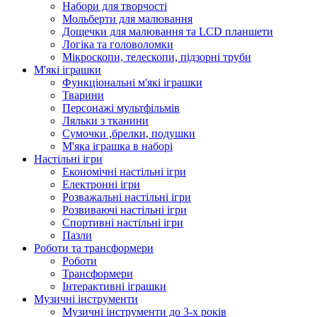
Набори для творчості
Мольберти для малювання
Дощечки для малювання та LCD планшети
Логіка та головоломки
Мікроскопи, телескопи, підзорні труби
М'які іграшки
Функціональні м'які іграшки
Тварини
Персонажі мультфільмів
Ляльки з тканини
Сумочки ,брелки, подушки
М'яка іграшка в наборі
Настільні ігри
Економічні настільні ігри
Електронні ігри
Розважальні настільні ігри
Розвиваючі настільні ігри
Спортивні настільні ігри
Пазли
Роботи та трансформери
Роботи
Трансформери
Інтерактивні іграшки
Музичні інструменти
Музичні інструменти до 3-х років