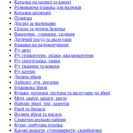
Каталки на палиці та канаті
Розвиваюча іграшка для малюків
Каталки-штовхачі
Підвіски
Догляд за малюками
Гігієна та дитяча безпека
Ванночки , горщики, сидіння
Дитячий посуд та аксесуари
Іграшки на радіокеруванні
Р/у авто
Р/у гелікоптери, літаки, квадрокоптери
Р/у спецтехніка, танки
Р/у тварини та комахи
Р/у катери
Дитяча зброя
Арбалет, лук, рогатки
Іграшкова зброя
Кульки, патрони, пістони та аксесуари до зброї
Мечі, шаблі, шпаги, щити
Набори зброї, тир, лазертаг
Рації та біноклі
Водяна зброя та насоси
Сюжетно-рольові набори
Кухні, побутова техніка
Касові апарати, супермаркети, скарбнички