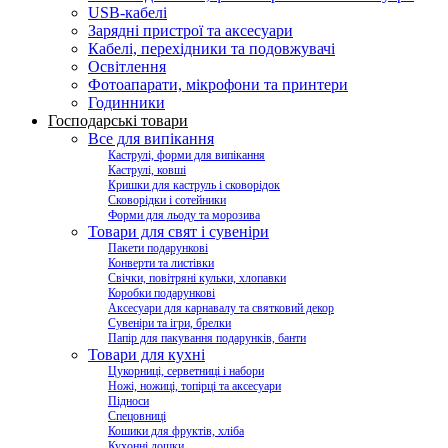
USB-кабелі
Зарядні пристрої та аксесуари
Кабелі, перехідники та подовжувачі
Освітлення
Фотоапарати, мікрофони та принтери
Годинники
Господарські товари
Все для випікання
Каструлі, форми для випікання
Каструлі, ковші
Кришки для каструль і сковорідок
Сковорідки і сотейники
Форми для льоду та морозива
Товари для свят і сувеніри
Пакети подарункові
Конверти та листівки
Свічки, повітряні кульки, хлопавки
Коробки подарункові
Аксесуари для карнавалу та святковий декор
Сувеніри та ігри, брелки
Папір для пакування подарунків, банти
Товари для кухні
Цукорниці, серветниці і набори
Ножі, ножиці, топірці та аксесуари
Підноси
Спецовниці
Кошики для фруктів, хліба
Кухонні дошки