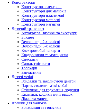
Конструктори
Конструктора електроні
Конструктори для малюків
Конструктори пластикові
Конструктори металеві
Конструктори магнітні
Дитячий транспорт
Автокрісла , візочки та аксесуари
Біговел
Велосипеди 2-х колісні
Велосипеди 3-х колісні
Електромобілі та карти
Квадроцикли та мотоцикли
Самокати
Санки, снігокати
Толокари
Запчастини
Дитячі меблі
Гойдалки та заколисуючі центри
Парти, столики, м'які меблі
Стільчики для годування, ходунки
Килимки, кошики для іграшок
Ліжка та манежі
Іграшки для малюків
Брязкальця та гризунки