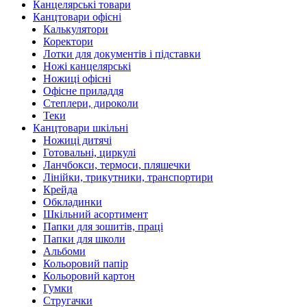
Канцелярські товари
Канцтовари офісні
Калькулятори
Коректори
Лотки для документів і підставки
Ножі канцелярські
Ножиці офісні
Офісне приладдя
Степлери, дироколи
Теки
Канцтовари шкільні
Ножиці дитячі
Готовальні, циркулі
Ланчбокси, термоси, пляшечки
Лінійки, трикутники, транспортири
Крейда
Обкладинки
Шкільний асортимент
Папки для зошитів, праці
Папки для школи
Альбоми
Кольоровий папір
Кольоровий картон
Гумки
Стругачки