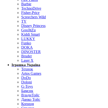
Barbie
TechnoDrive
Fisher-Price
Screechers Wild
TY
Disney Princess
GooJitZu
Kiddi Smart
LUKKY
Funko
DOKA
DINOSTER
Bruder
Laser X
Іграшка Україна
Технок
Artos Games
DoDo
Doloni
G-Toys
Бамсик
ВладиТойс
Данко Тойс
Копиця