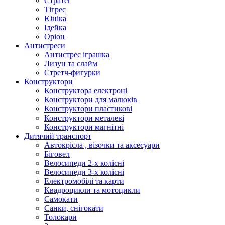
Стратег
Тігрес
Юніка
Ідейка
Оріон
Антистреси
Антистрес іграшка
Лизун та слайм
Стретч-фигурки
Конструктори
Конструктора електроні
Конструктори для малюків
Конструктори пластикові
Конструктори металеві
Конструктори магнітні
Дитячий транспорт
Автокрісла , візочки та аксесуари
Біговел
Велосипеди 2-х колісні
Велосипеди 3-х колісні
Електромобілі та карти
Квадроцикли та мотоцикли
Самокати
Санки, снігокати
Толокари