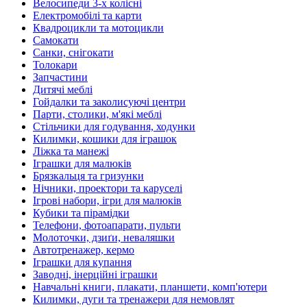
Велосипеди 3-х колісні
Електромобілі та карти
Квадроцикли та мотоцикли
Самокати
Санки, снігокати
Толокари
Запчастини
Дитячі меблі
Гойдалки та заколисуючі центри
Парти, столики, м'які меблі
Стільчики для годування, ходунки
Килимки, кошики для іграшок
Ліжка та манежі
Іграшки для малюків
Брязкальця та гризунки
Нічники, проектори та каруселі
Ігрові набори, ігри для малюків
Кубики та пірамідки
Телефони, фотоапарати, пульти
Молоточки, дзиґи, неваляшки
Автотренажер, кермо
Іграшки для купання
Заводні, інерційні іграшки
Навчальні книги, плакати, планшети, комп'ютери
Килимки, дуги та тренажери для немовлят