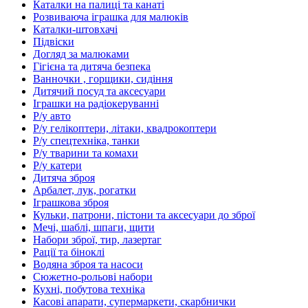
Каталки на палиці та канаті
Розвиваюча іграшка для малюків
Каталки-штовхачі
Підвіски
Догляд за малюками
Гігієна та дитяча безпека
Ванночки , горщики, сидіння
Дитячий посуд та аксесуари
Іграшки на радіокеруванні
Р/у авто
Р/у гелікоптери, літаки, квадрокоптери
Р/у спецтехніка, танки
Р/у тварини та комахи
Р/у катери
Дитяча зброя
Арбалет, лук, рогатки
Іграшкова зброя
Кульки, патрони, пістони та аксесуари до зброї
Мечі, шаблі, шпаги, щити
Набори зброї, тир, лазертаг
Рації та біноклі
Водяна зброя та насоси
Сюжетно-рольові набори
Кухні, побутова техніка
Касові апарати, супермаркети, скарбнички