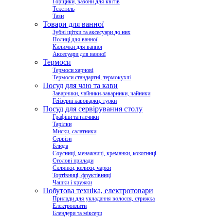
Горщики, вазони для квітів
Текстиль
Тази
Товари для ванної
Зубні щітки та аксесуари до них
Полиці для ванної
Килимки для ванної
Аксесуари для ванної
Термоси
Термоси харчові
Термоси стандартні, термокухлі
Посуд для чаю та кави
Заварники, чайники-заварники, чайники
Гейзерні кавоварки, турки
Посуд для сервірування столу
Графіни та глечики
Тарілки
Миски, салатники
Сервізи
Блюда
Соусниці, менажниці, креманки, кокотниці
Столові прилади
Склянки, келихи, чарки
Тортівниці, фруктівниці
Чашки і кружки
Побутова техніка, електротовари
Прилади для укладання волосся, стрижка
Електроплити
Блендери та міксери