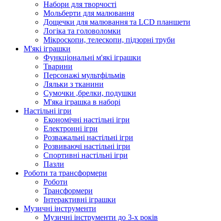
Набори для творчості
Мольберти для малювання
Дощечки для малювання та LCD планшети
Логіка та головоломки
Мікроскопи, телескопи, підзорні труби
М'які іграшки
Функціональні м'які іграшки
Тварини
Персонажі мультфільмів
Ляльки з тканини
Сумочки ,брелки, подушки
М'яка іграшка в наборі
Настільні ігри
Економічні настільні ігри
Електронні ігри
Розважальні настільні ігри
Розвиваючі настільні ігри
Спортивні настільні ігри
Пазли
Роботи та трансформери
Роботи
Трансформери
Інтерактивні іграшки
Музичні інструменти
Музичні інструменти до 3-х років