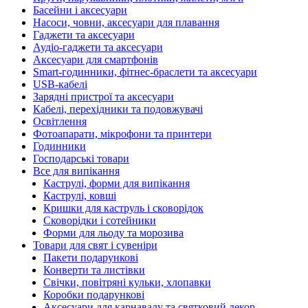
Басейни і аксесуари
Насоси, човни, аксесуари для плавання
Гаджети та аксесуари
Аудіо-гаджети та аксесуари
Аксесуари для смартфонів
Smart-годинники, фітнес-браслети та аксесуари
USB-кабелі
Зарядні пристрої та аксесуари
Кабелі, перехідники та подовжувачі
Освітлення
Фотоапарати, мікрофони та принтери
Годинники
Господарські товари
Все для випікання
Каструлі, форми для випікання
Каструлі, ковші
Кришки для каструль і сковорідок
Сковорідки і сотейники
Форми для льоду та морозива
Товари для свят і сувеніри
Пакети подарункові
Конверти та листівки
Свічки, повітряні кульки, хлопавки
Коробки подарункові
Аксесуари для карнавалу та святковий декор