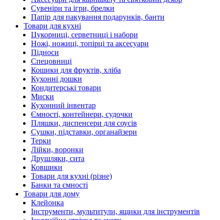
Сувеніри та ігри, брелки
Папір для пакування подарунків, банти
Товари для кухні
Цукорниці, серветниці і набори
Ножі, ножиці, топірці та аксесуари
Підноси
Спецовниці
Кошики для фруктів, хліба
Кухонні дошки
Кондитерські товари
Миски
Кухонний інвентар
Ємності, контейнери, судочки
Пляшки, диспенсери для соусів
Сушки, підставки, органайзери
Терки
Лійки, воронки
Друшляки, сита
Ковшики
Товари для кухні (різне)
Банки та ємності
Товари для дому
Клейонка
Інструменти, мультитули, ящики для інструментів