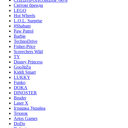
СПЕЦПРОПОЗИЦІЯ -90%
Світові бренди
LEGO
Hot Wheels
L.O.L. Surprise
#Sbabam
Paw Patrol
Barbie
TechnoDrive
Fisher-Price
Screechers Wild
TY
Disney Princess
GooJitZu
Kiddi Smart
LUKKY
Funko
DOKA
DINOSTER
Bruder
Laser X
Іграшка Україна
Технок
Artos Games
DoDo