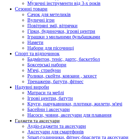
Музичні інструменти від 3-х років
Сезонні товари
Сачок для метеликів
Вуличні ігри
Повітряні змії, вітрячки
Гірки, будиночки, ігрові центри
Іграшки з мильними бульбашками
Намети
Набори для пісочниці
Спорт та відпочинок
Бадмінтон, теніс, дартс, баскетбол
Боксерські набори
М'ячі, стрибуни
Ролики, скейти, ковзани , захист
Тренажери, батути, фітнес
Надувні вироби
Матраси та меблі
Ігрові центри, батути
Круги, нарукавники, плотики, жилети, м'ячі
Басейни і аксесуари
Насоси, човни, аксесуари для плавання
Гаджети та аксесуари
Аудіо-гаджети та аксесуари
Аксесуари для смартфонів
Smart-годинники, фітнес-браслети та аксесуари