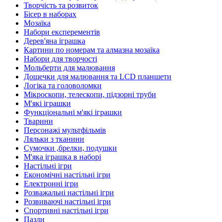
Творчість та розвиток
Бісер в наборах
Мозаїка
Набори експерементів
Дерев'яна іграшка
Картини по номерам та алмазна мозаїка
Набори для творчості
Мольберти для малювання
Дощечки для малювання та LCD планшети
Логіка та головоломки
Мікроскопи, телескопи, підзорні труби
М'які іграшки
Функціональні м'які іграшки
Тварини
Персонажі мультфільмів
Ляльки з тканини
Сумочки ,брелки, подушки
М'яка іграшка в наборі
Настільні ігри
Економічні настільні ігри
Електронні ігри
Розважальні настільні ігри
Розвиваючі настільні ігри
Спортивні настільні ігри
Пазли