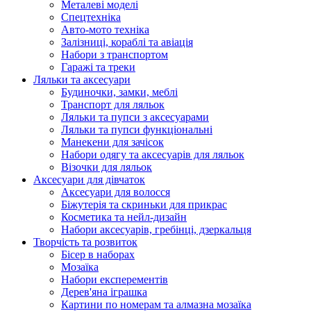
Металеві моделі
Спецтехніка
Авто-мото техніка
Залізниці, кораблі та авіація
Набори з транспортом
Гаражі та треки
Ляльки та аксесуари
Будиночки, замки, меблі
Транспорт для ляльок
Ляльки та пупси з аксесуарами
Ляльки та пупси функціональні
Манекени для зачісок
Набори одягу та аксесуарів для ляльок
Візочки для ляльок
Аксесуари для дівчаток
Аксесуари для волосся
Біжутерія та скриньки для прикрас
Косметика та нейл-дизайн
Набори аксесуарів, гребінці, дзеркальця
Творчість та розвиток
Бісер в наборах
Мозаїка
Набори експерементів
Дерев'яна іграшка
Картини по номерам та алмазна мозаїка