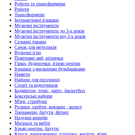
Роботи та трансформери
Роботи
Трансформери
Інтерактивні іграшки
Музичні інструменти
Музичні інструменти до 3-х років
Музичні інструменти від 3-х років
Сезонні товари
Сачок для метеликів
Вуличні ігри
Повітряні змії, вітрячки
Гірки, будиночки, ігрові центри
Іграшки з мильними бульбашками
Намети
Набори для пісочниці
Спорт та відпочинок
Бадмінтон, теніс, дартс, баскетбол
Боксерські набори
М'ячі, стрибуни
Ролики, скейти, ковзани , захист
Тренажери, батути, фітнес
Надувні вироби
Матраси та меблі
Ігрові центри, батути
Круги, нарукавники, плотики, жилети, м'ячі