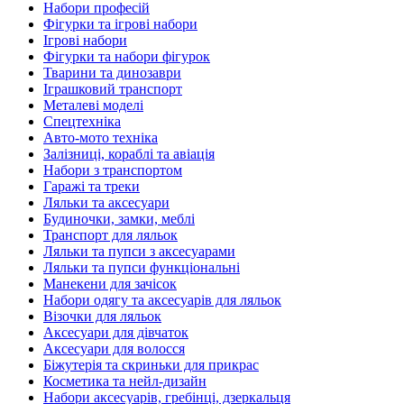
Набори професій
Фігурки та ігрові набори
Ігрові набори
Фігурки та набори фігурок
Тварини та динозаври
Іграшковий транспорт
Металеві моделі
Спецтехніка
Авто-мото техніка
Залізниці, кораблі та авіація
Набори з транспортом
Гаражі та треки
Ляльки та аксесуари
Будиночки, замки, меблі
Транспорт для ляльок
Ляльки та пупси з аксесуарами
Ляльки та пупси функціональні
Манекени для зачісок
Набори одягу та аксесуарів для ляльок
Візочки для ляльок
Аксесуари для дівчаток
Аксесуари для волосся
Біжутерія та скриньки для прикрас
Косметика та нейл-дизайн
Набори аксесуарів, гребінці, дзеркальця