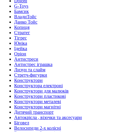
Doloni
G-Toys
Бамсик
ВладиТойс
Данко Тойс
Копиця
Стратег
Тігрес
Юніка
Ідейка
Оріон
Антистреси
Антистрес іграшка
Лизун та слайм
Стретч-фигурки
Конструктори
Конструктора електроні
Конструктори для малюків
Конструктори пластикові
Конструктори металеві
Конструктори магнітні
Дитячий транспорт
Автокрісла , візочки та аксесуари
Біговел
Велосипеди 2-х колісні