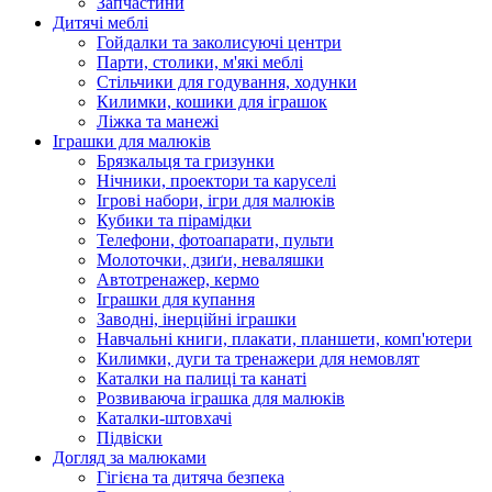
Запчастини
Дитячі меблі
Гойдалки та заколисуючі центри
Парти, столики, м'які меблі
Стільчики для годування, ходунки
Килимки, кошики для іграшок
Ліжка та манежі
Іграшки для малюків
Брязкальця та гризунки
Нічники, проектори та каруселі
Ігрові набори, ігри для малюків
Кубики та пірамідки
Телефони, фотоапарати, пульти
Молоточки, дзиґи, неваляшки
Автотренажер, кермо
Іграшки для купання
Заводні, інерційні іграшки
Навчальні книги, плакати, планшети, комп'ютери
Килимки, дуги та тренажери для немовлят
Каталки на палиці та канаті
Розвиваюча іграшка для малюків
Каталки-штовхачі
Підвіски
Догляд за малюками
Гігієна та дитяча безпека