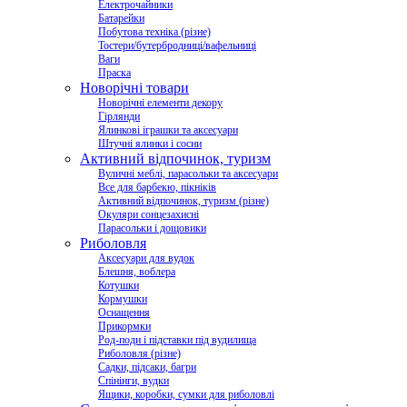
Електрочайники
Батарейки
Побутова техніка (різне)
Тостери/бутербродниці/вафельниці
Ваги
Праска
Новорічні товари
Новорічні елементи декору
Гірлянди
Ялинкові іграшки та аксесуари
Штучні ялинки і сосни
Активний відпочинок, туризм
Вуличні меблі, парасольки та аксесуари
Все для барбекю, пікніків
Активний відпочинок, туризм (різне)
Окуляри сонцезахисні
Парасольки і дощовики
Риболовля
Аксесуари для вудок
Блешня, воблера
Котушки
Кормушки
Оснащення
Прикормки
Род-поди і підставки під вудилища
Риболовля (різне)
Садки, підсаки, багри
Спінінги, вудки
Ящики, коробки, сумки для риболовлі