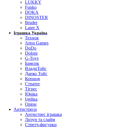
LUKKY
Funko
DOKA
DINOSTER
Bruder
Laser X
Іграшка Україна
Технок
Artos Games
DoDo
Doloni
G-Toys
Бамсик
ВладиТойс
Данко Тойс
Копиця
Стратег
Тігрес
Юніка
Ідейка
Оріон
Антистреси
Антистрес іграшка
Лизун та слайм
Стретч-фигурки