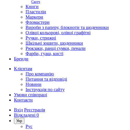
Скотч
Книги
Пластилін
Маркери
Фломастери
Вироби з паперу, блокноти та щоденники
Олівці кольорові, олівці графітні
Ручки, стрижні
Шкільні зошити, щоденники
Рюкзаки, ранці сумки, пенали
Фарби, гуаш, кисті
Бренди
Клієнтам
Про компанію
Питання та відповіді
Новини
Інструкція по сайту
Умови співпраці
Контакти
Вхід
Реєстрація
Відкладені
0
Укр
Рус