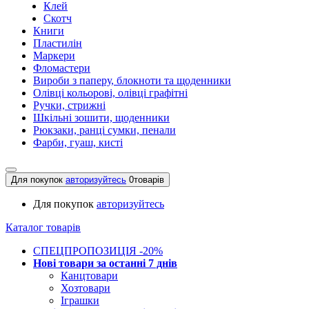
Клей
Скотч
Книги
Пластилін
Маркери
Фломастери
Вироби з паперу, блокноти та щоденники
Олівці кольорові, олівці графітні
Ручки, стрижні
Шкільні зошити, щоденники
Рюкзаки, ранці сумки, пенали
Фарби, гуаш, кисті
Для покупок
авторизуйтесь
0
товарів
Для покупок
авторизуйтесь
Каталог товарів
СПЕЦПРОПОЗИЦІЯ -20%
Нові товари за останнi 7 днiв
Канцтовари
Хозтовари
Іграшки