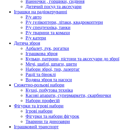
Ванночки , горщики, сидіння
Дитячий посуд та аксесуари
Іграшки на радіокеруванні
Р/у авто
Р/у гелікоптери, літаки, квадрокоптери
Р/у спецтехніка, танки
Р/у тварини та комахи
Р/у катери
Дитяча зброя
Арбалет, лук, рогатки
Іграшкова зброя
Кульки, патрони, пістони та аксесуари до зброї
Мечі, шаблі, шпаги, щити
Набори зброї, тир, лазертаг
Рації та біноклі
Водяна зброя та насоси
Сюжетно-рольові набори
Кухні, побутова техніка
Касові апарати, супермаркети, скарбнички
Набори професій
Фігурки та ігрові набори
Ігрові набори
Фігурки та набори фігурок
Тварини та динозаври
Іграшковий транспорт