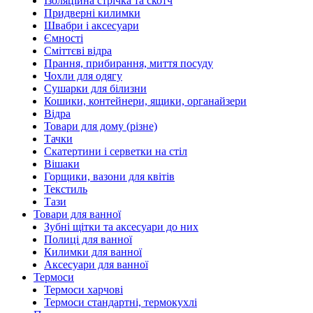
Ізоляційна стрічка та скотч
Придверні килимки
Швабри і аксесуари
Ємності
Сміттєві відра
Прання, прибирання, миття посуду
Чохли для одягу
Сушарки для білизни
Кошики, контейнери, ящики, органайзери
Відра
Товари для дому (різне)
Тачки
Скатертини і серветки на стіл
Вішаки
Горщики, вазони для квітів
Текстиль
Тази
Товари для ванної
Зубні щітки та аксесуари до них
Полиці для ванної
Килимки для ванної
Аксесуари для ванної
Термоси
Термоси харчові
Термоси стандартні, термокухлі