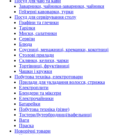
Посуд для чаю та кави
Заварники, чайники-заварники, чайники
Гейзерні кавоварки, турки
Посуд для сервірування столу
Графіни та глечики
Тарілки
Миски, салатники
Сервізи
Блюда
Соусниці, менажниці, креманки, кокотниці
Столові прилади
Склянки, келихи, чарки
Тортівниці, фруктівниці
Чашки і кружки
Побутова техніка, електротовари
Прилади для укладання волосся, стрижка
Електроплити
Блендери та міксери
Електрочайники
Батарейки
Побутова техніка (різне)
Тостери/бутербродниці/вафельниці
Ваги
Праска
Новорічні товари