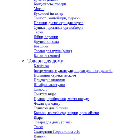
Кондитерські товари
Миски
Кухонний інвентар
Ємності, контейнери, судочки
Пляшки, диспенсери для соусів
Сушки, підставки, органайзери
Терки
Лійки, воронки
Друшляки, сита
Ковшики
Товари для кухні (різне)
Банки та ємності
Товари для дому
Клейонка
Інструменти, мультитули, ящики для інструментів
Ізоляційна стрічка та скотч
Придверні килимки
Швабри і аксесуари
Ємності
Сміттєві відра
Прання, прибирання, миття посуду
Чохли для одягу
Сушарки для білизни
Кошики, контейнери, ящики, органайзери
Відра
Товари для дому (різне)
Тачки
Скатертини і серветки на стіл
Вішаки