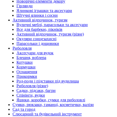
Новорічні елементи декору
Гірлянди
Ялинкові іграшки та аксесуари
Штучні ялинки і сосни
Активний відпочинок, туризм
Вуличні меблі, парасольки та аксесуари
Все для барбекю, пікніків
Активний відпочинок, туризм (різне)
Окуляри сонцезахисні
Парасольки і дощовики
Риболовля
Аксесуари для вудок
Блешня, воблера
Котушки
Кормушки
Оснащення
Прикормки
Род-поди і підставки під вудилища
Риболовля (різне)
Садки, підсаки, багри
Спінінги, вудки
Ящики, коробки, сумки для риболовлі
Сумки, рюкзаки, гаманці, косметички, валізи
Сад та город
Слюсарний та будівельний інструмент