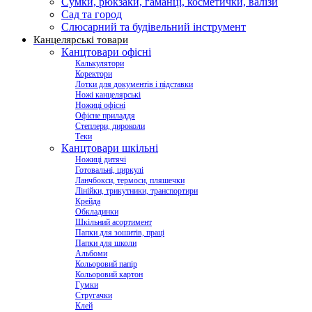
Сумки, рюкзаки, гаманці, косметички, валізи
Сад та город
Слюсарний та будівельний інструмент
Канцелярські товари
Канцтовари офісні
Калькулятори
Коректори
Лотки для документів і підставки
Ножі канцелярські
Ножиці офісні
Офісне приладдя
Степлери, дироколи
Теки
Канцтовари шкільні
Ножиці дитячі
Готовальні, циркулі
Ланчбокси, термоси, пляшечки
Лінійки, трикутники, транспортири
Крейда
Обкладинки
Шкільний асортимент
Папки для зошитів, праці
Папки для школи
Альбоми
Кольоровий папір
Кольоровий картон
Гумки
Стругачки
Клей