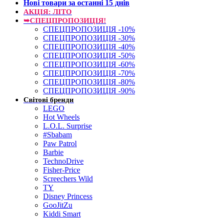
Нові товари за останнi 15 днiв
АКЦІЯ: ЛІТО
➥СПЕЦПРОПОЗИЦІЯ!
СПЕЦПРОПОЗИЦІЯ -10%
СПЕЦПРОПОЗИЦІЯ -30%
СПЕЦПРОПОЗИЦІЯ -40%
СПЕЦПРОПОЗИЦІЯ -50%
СПЕЦПРОПОЗИЦІЯ -60%
СПЕЦПРОПОЗИЦІЯ -70%
СПЕЦПРОПОЗИЦІЯ -80%
СПЕЦПРОПОЗИЦІЯ -90%
Світові бренди
LEGO
Hot Wheels
L.O.L. Surprise
#Sbabam
Paw Patrol
Barbie
TechnoDrive
Fisher-Price
Screechers Wild
TY
Disney Princess
GooJitZu
Kiddi Smart