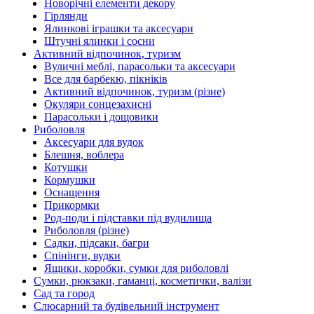
Новорічні елементи декору
Гірлянди
Ялинкові іграшки та аксесуари
Штучні ялинки і сосни
Активний відпочинок, туризм
Вуличні меблі, парасольки та аксесуари
Все для барбекю, пікніків
Активний відпочинок, туризм (різне)
Окуляри сонцезахисні
Парасольки і дощовики
Риболовля
Аксесуари для вудок
Блешня, воблера
Котушки
Кормушки
Оснащення
Прикормки
Род-поди і підставки під вудилища
Риболовля (різне)
Садки, підсаки, багри
Спінінги, вудки
Ящики, коробки, сумки для риболовлі
Сумки, рюкзаки, гаманці, косметички, валізи
Сад та город
Слюсарний та будівельний інструмент