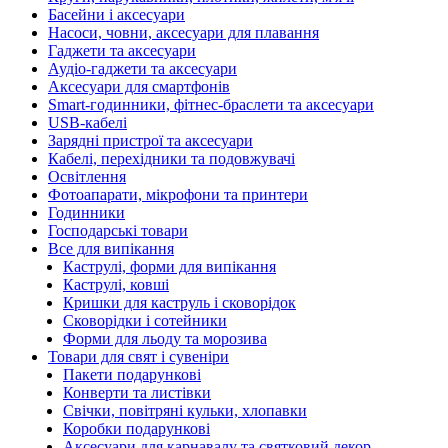
Басейни і аксесуари
Насоси, човни, аксесуари для плавання
Гаджети та аксесуари
Аудіо-гаджети та аксесуари
Аксесуари для смартфонів
Smart-годинники, фітнес-браслети та аксесуари
USB-кабелі
Зарядні пристрої та аксесуари
Кабелі, перехідники та подовжувачі
Освітлення
Фотоапарати, мікрофони та принтери
Годинники
Господарські товари
Все для випікання
Каструлі, форми для випікання
Каструлі, ковші
Кришки для каструль і сковорідок
Сковорідки і сотейники
Форми для льоду та морозива
Товари для свят і сувеніри
Пакети подарункові
Конверти та листівки
Свічки, повітряні кульки, хлопавки
Коробки подарункові
Аксесуари для карнавалу та святковий декор