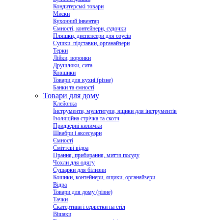
Кондитерські товари
Миски
Кухонний інвентар
Ємності, контейнери, судочки
Пляшки, диспенсери для соусів
Сушки, підставки, органайзери
Терки
Лійки, воронки
Друшляки, сита
Ковшики
Товари для кухні (різне)
Банки та ємності
Товари для дому
Клейонка
Інструменти, мультитули, ящики для інструментів
Ізоляційна стрічка та скотч
Придверні килимки
Швабри і аксесуари
Ємності
Сміттєві відра
Прання, прибирання, миття посуду
Чохли для одягу
Сушарки для білизни
Кошики, контейнери, ящики, органайзери
Відра
Товари для дому (різне)
Тачки
Скатертини і серветки на стіл
Вішаки