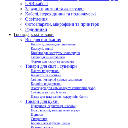
USB-кабелі
Зарядні пристрої та аксесуари
Кабелі, перехідники та подовжувачі
Освітлення
Фотоапарати, мікрофони та принтери
Годинники
Господарські товари
Все для випікання
Каструлі, форми для випікання
Каструлі, ковші
Кришки для каструль і сковорідок
Сковорідки і сотейники
Форми для льоду та морозива
Товари для свят і сувеніри
Пакети подарункові
Конверти та листівки
Свічки, повітряні кульки, хлопавки
Коробки подарункові
Аксесуари для карнавалу та святковий декор
Сувеніри та ігри, брелки
Папір для пакування подарунків, банти
Товари для кухні
Цукорниці, серветниці і набори
Ножі, ножиці, топірці та аксесуари
Підноси
Спецовниці
Кошики для фруктів, хліба
Кухонні дошки