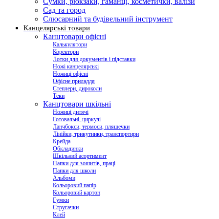
Сумки, рюкзаки, гаманці, косметички, валізи
Сад та город
Слюсарний та будівельний інструмент
Канцелярські товари
Канцтовари офісні
Калькулятори
Коректори
Лотки для документів і підставки
Ножі канцелярські
Ножиці офісні
Офісне приладдя
Степлери, дироколи
Теки
Канцтовари шкільні
Ножиці дитячі
Готовальні, циркулі
Ланчбокси, термоси, пляшечки
Лінійки, трикутники, транспортири
Крейда
Обкладинки
Шкільний асортимент
Папки для зошитів, праці
Папки для школи
Альбоми
Кольоровий папір
Кольоровий картон
Гумки
Стругачки
Клей