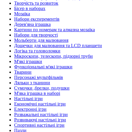
Творчість та розвиток
Бісер в наборах
Мозаїка
Набори експерементів
Дерев'яна іграшка
Картини по номерам та алмазна мозаїка
Набори для творчості
Мольберти для малювання
Дощечки для малювання та LCD планшети
Логіка та головоломки
Мікроскопи, телескопи, підзорні труби
М'які іграшки
Функціональні м'які іграшки
Тварини
Персонажі мультфільмів
Ляльки з тканини
Сумочки ,брелки, подушки
М'яка іграшка в наборі
Настільні ігри
Економічні настільні ігри
Електронні ігри
Розважальні настільні ігри
Розвиваючі настільні ігри
Спортивні настільні ігри
Пазли