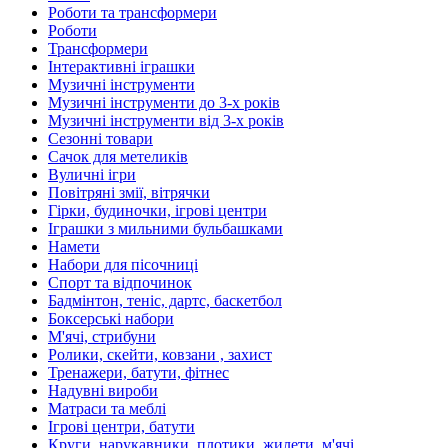
Роботи та трансформери
Роботи
Трансформери
Інтерактивні іграшки
Музичні інструменти
Музичні інструменти до 3-х років
Музичні інструменти від 3-х років
Сезонні товари
Сачок для метеликів
Вуличні ігри
Повітряні змії, вітрячки
Гірки, будиночки, ігрові центри
Іграшки з мильними бульбашками
Намети
Набори для пісочниці
Спорт та відпочинок
Бадмінтон, теніс, дартс, баскетбол
Боксерські набори
М'ячі, стрибуни
Ролики, скейти, ковзани , захист
Тренажери, батути, фітнес
Надувні вироби
Матраси та меблі
Ігрові центри, батути
Круги, нарукавники, плотики, жилети, м'ячі