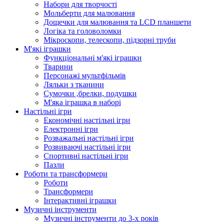
Набори для творчості
Мольберти для малювання
Дощечки для малювання та LCD планшети
Логіка та головоломки
Мікроскопи, телескопи, підзорні труби
М'які іграшки
Функціональні м'які іграшки
Тварини
Персонажі мультфільмів
Ляльки з тканини
Сумочки ,брелки, подушки
М'яка іграшка в наборі
Настільні ігри
Економічні настільні ігри
Електронні ігри
Розважальні настільні ігри
Розвиваючі настільні ігри
Спортивні настільні ігри
Пазли
Роботи та трансформери
Роботи
Трансформери
Інтерактивні іграшки
Музичні інструменти
Музичні інструменти до 3-х років