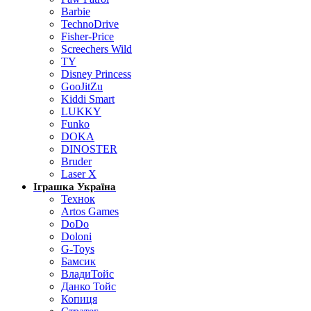
Barbie
TechnoDrive
Fisher-Price
Screechers Wild
TY
Disney Princess
GooJitZu
Kiddi Smart
LUKKY
Funko
DOKA
DINOSTER
Bruder
Laser X
Іграшка Україна
Технок
Artos Games
DoDo
Doloni
G-Toys
Бамсик
ВладиТойс
Данко Тойс
Копиця