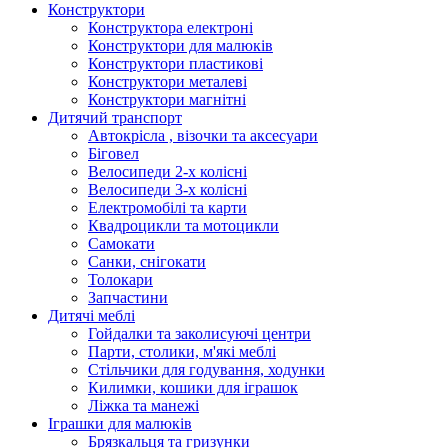
Конструктори
Конструктора електроні
Конструктори для малюків
Конструктори пластикові
Конструктори металеві
Конструктори магнітні
Дитячий транспорт
Автокрісла , візочки та аксесуари
Біговел
Велосипеди 2-х колісні
Велосипеди 3-х колісні
Електромобілі та карти
Квадроцикли та мотоцикли
Самокати
Санки, снігокати
Толокари
Запчастини
Дитячі меблі
Гойдалки та заколисуючі центри
Парти, столики, м'які меблі
Стільчики для годування, ходунки
Килимки, кошики для іграшок
Ліжка та манежі
Іграшки для малюків
Брязкальця та гризунки