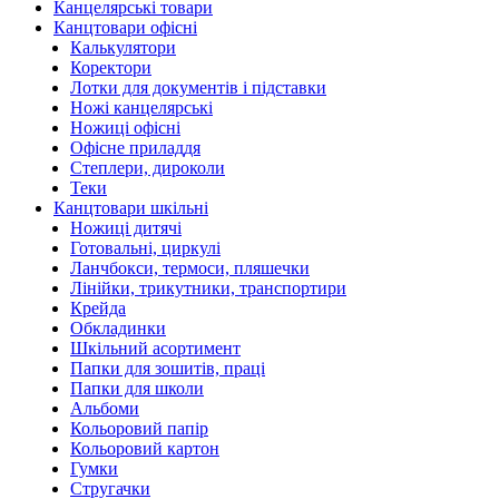
Канцелярські товари
Канцтовари офісні
Калькулятори
Коректори
Лотки для документів і підставки
Ножі канцелярські
Ножиці офісні
Офісне приладдя
Степлери, дироколи
Теки
Канцтовари шкільні
Ножиці дитячі
Готовальні, циркулі
Ланчбокси, термоси, пляшечки
Лінійки, трикутники, транспортири
Крейда
Обкладинки
Шкільний асортимент
Папки для зошитів, праці
Папки для школи
Альбоми
Кольоровий папір
Кольоровий картон
Гумки
Стругачки