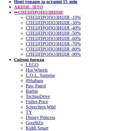
Нові товари за останнi 15 днiв
АКЦІЯ: ЛІТО
➥СПЕЦПРОПОЗИЦІЯ!
СПЕЦПРОПОЗИЦІЯ -10%
СПЕЦПРОПОЗИЦІЯ -30%
СПЕЦПРОПОЗИЦІЯ -40%
СПЕЦПРОПОЗИЦІЯ -50%
СПЕЦПРОПОЗИЦІЯ -60%
СПЕЦПРОПОЗИЦІЯ -70%
СПЕЦПРОПОЗИЦІЯ -80%
СПЕЦПРОПОЗИЦІЯ -90%
Світові бренди
LEGO
Hot Wheels
L.O.L. Surprise
#Sbabam
Paw Patrol
Barbie
TechnoDrive
Fisher-Price
Screechers Wild
TY
Disney Princess
GooJitZu
Kiddi Smart