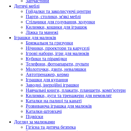
Запчастини
Дитячі меблі
Гойдалки та заколисуючі центри
Парти, столики, м'які меблі
Стільчики для годування, ходунки
Килимки, кошики для іграшок
Ліжка та манежі
Іграшки для малюків
Брязкальця та гризунки
Нічники, проектори та каруселі
Ігрові набори, ігри для малюків
Кубики та пірамідки
Телефони, фотоапарати, пульти
Молоточки, дзиґи, неваляшки
Автотренажер, кермо
Іграшки для купання
Заводні, інерційні іграшки
Навчальні книги, плакати, планшети, комп'ютери
Килимки, дуги та тренажери для немовлят
Каталки на палиці та канаті
Розвиваюча іграшка для малюків
Каталки-штовхачі
Підвіски
Догляд за малюками
Гігієна та дитяча безпека