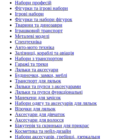
Набори професій
Фігурки та ігрові набори
Ігрові набори
Фігурки та набори фігурок
Тварини та динозаври
Іграшковий транспорт
Металеві моделі
Спецтехніка
Авто-мото техніка
Залізниці, кораблі та авіація
Набори з транспортом
Гаражі та треки
Ляльки та аксесуари
Будиночки, замки, меблі
Транспорт для ляльок
Ляльки та пупси з аксесуарами
Ляльки та пупси функціональні
Манекени для зачісок
Набори одягу та аксесуарів для ляльок
Візочки для ляльок
Аксесуари для дівчаток
Аксесуари для волосся
Біжутерія та скриньки для прикрас
Косметика та нейл-дизайн
Набори аксесуарів, гребінці, дзеркальця