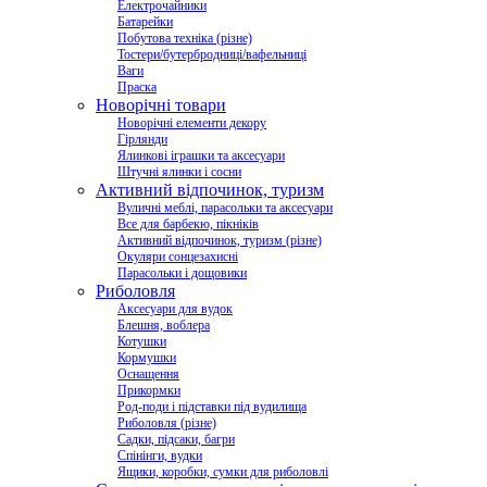
Електрочайники
Батарейки
Побутова техніка (різне)
Тостери/бутербродниці/вафельниці
Ваги
Праска
Новорічні товари
Новорічні елементи декору
Гірлянди
Ялинкові іграшки та аксесуари
Штучні ялинки і сосни
Активний відпочинок, туризм
Вуличні меблі, парасольки та аксесуари
Все для барбекю, пікніків
Активний відпочинок, туризм (різне)
Окуляри сонцезахисні
Парасольки і дощовики
Риболовля
Аксесуари для вудок
Блешня, воблера
Котушки
Кормушки
Оснащення
Прикормки
Род-поди і підставки під вудилища
Риболовля (різне)
Садки, підсаки, багри
Спінінги, вудки
Ящики, коробки, сумки для риболовлі