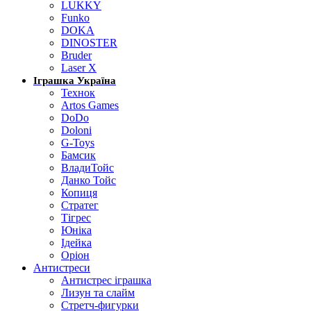
LUKKY
Funko
DOKA
DINOSTER
Bruder
Laser X
Іграшка Україна
Технок
Artos Games
DoDo
Doloni
G-Toys
Бамсик
ВладиТойс
Данко Тойс
Копиця
Стратег
Тігрес
Юніка
Ідейка
Оріон
Антистреси
Антистрес іграшка
Лизун та слайм
Стретч-фигурки