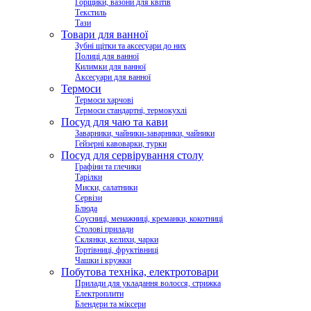
Горщики, вазони для квітів
Текстиль
Тази
Товари для ванної
Зубні щітки та аксесуари до них
Полиці для ванної
Килимки для ванної
Аксесуари для ванної
Термоси
Термоси харчові
Термоси стандартні, термокухлі
Посуд для чаю та кави
Заварники, чайники-заварники, чайники
Гейзерні кавоварки, турки
Посуд для сервірування столу
Графіни та глечики
Тарілки
Миски, салатники
Сервізи
Блюда
Соусниці, менажниці, креманки, кокотниці
Столові прилади
Склянки, келихи, чарки
Тортівниці, фруктівниці
Чашки і кружки
Побутова техніка, електротовари
Прилади для укладання волосся, стрижка
Електроплити
Блендери та міксери