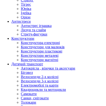
Стратег
Тігрес
Юніка
Ідейка
Оріон
Антистреси
Антистрес іграшка
Лизун та слайм
Стретч-фигурки
Конструктори
Конструктора електроні
Конструктори для малюків
Конструктори пластикові
Конструктори металеві
Конструктори магнітні
Дитячий транспорт
Автокрісла , візочки та аксесуари
Біговел
Велосипеди 2-х колісні
Велосипеди 3-х колісні
Електромобілі та карти
Квадроцикли та мотоцикли
Самокати
Санки, снігокати
Толокари