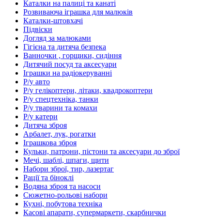
Каталки на палиці та канаті
Розвиваюча іграшка для малюків
Каталки-штовхачі
Підвіски
Догляд за малюками
Гігієна та дитяча безпека
Ванночки , горщики, сидіння
Дитячий посуд та аксесуари
Іграшки на радіокеруванні
Р/у авто
Р/у гелікоптери, літаки, квадрокоптери
Р/у спецтехніка, танки
Р/у тварини та комахи
Р/у катери
Дитяча зброя
Арбалет, лук, рогатки
Іграшкова зброя
Кульки, патрони, пістони та аксесуари до зброї
Мечі, шаблі, шпаги, щити
Набори зброї, тир, лазертаг
Рації та біноклі
Водяна зброя та насоси
Сюжетно-рольові набори
Кухні, побутова техніка
Касові апарати, супермаркети, скарбнички