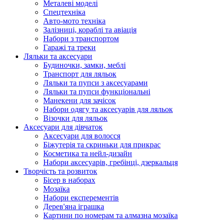
Металеві моделі
Спецтехніка
Авто-мото техніка
Залізниці, кораблі та авіація
Набори з транспортом
Гаражі та треки
Ляльки та аксесуари
Будиночки, замки, меблі
Транспорт для ляльок
Ляльки та пупси з аксесуарами
Ляльки та пупси функціональні
Манекени для зачісок
Набори одягу та аксесуарів для ляльок
Візочки для ляльок
Аксесуари для дівчаток
Аксесуари для волосся
Біжутерія та скриньки для прикрас
Косметика та нейл-дизайн
Набори аксесуарів, гребінці, дзеркальця
Творчість та розвиток
Бісер в наборах
Мозаїка
Набори експерементів
Дерев'яна іграшка
Картини по номерам та алмазна мозаїка