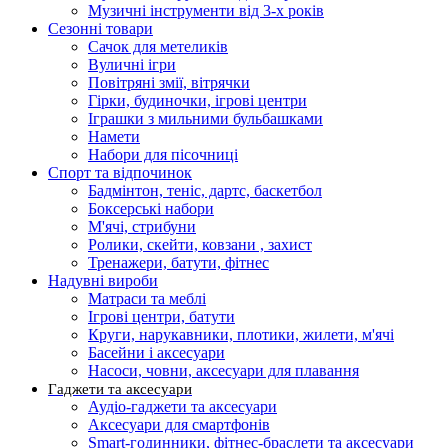
Музичні інструменти від 3-х років
Сезонні товари
Сачок для метеликів
Вуличні ігри
Повітряні змії, вітрячки
Гірки, будиночки, ігрові центри
Іграшки з мильними бульбашками
Намети
Набори для пісочниці
Спорт та відпочинок
Бадмінтон, теніс, дартс, баскетбол
Боксерські набори
М'ячі, стрибуни
Ролики, скейти, ковзани , захист
Тренажери, батути, фітнес
Надувні вироби
Матраси та меблі
Ігрові центри, батути
Круги, нарукавники, плотики, жилети, м'ячі
Басейни і аксесуари
Насоси, човни, аксесуари для плавання
Гаджети та аксесуари
Аудіо-гаджети та аксесуари
Аксесуари для смартфонів
Smart-годинники, фітнес-браслети та аксесуари