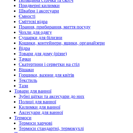
Ізоляційна стрічка та скотч
Придверні килимки
Швабри і аксесуари
Ємності
Сміттєві відра
Прання, прибирання, миття посуду
Чохли для одягу
Сушарки для білизни
Кошики, контейнери, ящики, органайзери
Відра
Товари для дому (різне)
Тачки
Скатертини і серветки на стіл
Вішаки
Горщики, вазони для квітів
Текстиль
Тази
Товари для ванної
Зубні щітки та аксесуари до них
Полиці для ванної
Килимки для ванної
Аксесуари для ванної
Термоси
Термоси харчові
Термоси стандартні, термокухлі