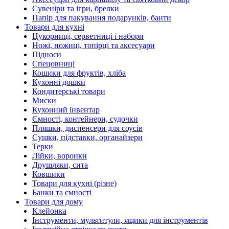
Сувеніри та ігри, брелки
Папір для пакування подарунків, банти
Товари для кухні
Цукорниці, серветниці і набори
Ножі, ножиці, топірці та аксесуари
Підноси
Спецовниці
Кошики для фруктів, хліба
Кухонні дошки
Кондитерські товари
Миски
Кухонний інвентар
Ємності, контейнери, судочки
Пляшки, диспенсери для соусів
Сушки, підставки, органайзери
Терки
Лійки, воронки
Друшляки, сита
Ковшики
Товари для кухні (різне)
Банки та ємності
Товари для дому
Клейонка
Інструменти, мультитули, ящики для інструментів