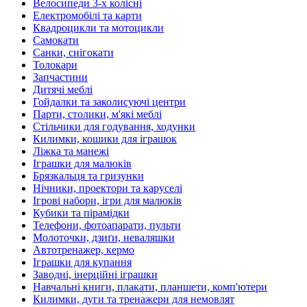
Велосипеди 3-х колісні
Електромобілі та карти
Квадроцикли та мотоцикли
Самокати
Санки, снігокати
Толокари
Запчастини
Дитячі меблі
Гойдалки та заколисуючі центри
Парти, столики, м'які меблі
Стільчики для годування, ходунки
Килимки, кошики для іграшок
Ліжка та манежі
Іграшки для малюків
Брязкальця та гризунки
Нічники, проектори та каруселі
Ігрові набори, ігри для малюків
Кубики та пірамідки
Телефони, фотоапарати, пульти
Молоточки, дзиґи, неваляшки
Автотренажер, кермо
Іграшки для купання
Заводні, інерційні іграшки
Навчальні книги, плакати, планшети, комп'ютери
Килимки, дуги та тренажери для немовлят