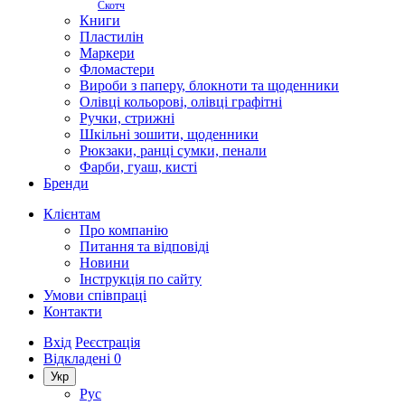
Скотч
Книги
Пластилін
Маркери
Фломастери
Вироби з паперу, блокноти та щоденники
Олівці кольорові, олівці графітні
Ручки, стрижні
Шкільні зошити, щоденники
Рюкзаки, ранці сумки, пенали
Фарби, гуаш, кисті
Бренди
Клієнтам
Про компанію
Питання та відповіді
Новини
Інструкція по сайту
Умови співпраці
Контакти
Вхід
Реєстрація
Відкладені
0
Укр
Рус