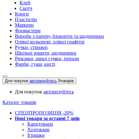
Клей
Скотч
Книги
Пластилін
Маркери
Фломастери
Вироби з паперу, блокноти та щоденники
Олівці кольорові, олівці графітні
Ручки, стрижні
Шкільні зошити, щоденники
Рюкзаки, ранці сумки, пенали
Фарби, гуаш, кисті
Для покупок
авторизуйтесь
0
товарів
Для покупок
авторизуйтесь
Каталог товарів
СПЕЦПРОПОЗИЦІЯ -20%
Нові товари за останнi 7 днiв
Канцтовари
Хозтовари
Іграшки