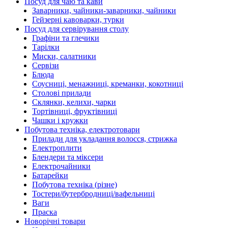
Посуд для чаю та кави
Заварники, чайники-заварники, чайники
Гейзерні кавоварки, турки
Посуд для сервірування столу
Графіни та глечики
Тарілки
Миски, салатники
Сервізи
Блюда
Соусниці, менажниці, креманки, кокотниці
Столові прилади
Склянки, келихи, чарки
Тортівниці, фруктівниці
Чашки і кружки
Побутова техніка, електротовари
Прилади для укладання волосся, стрижка
Електроплити
Блендери та міксери
Електрочайники
Батарейки
Побутова техніка (різне)
Тостери/бутербродниці/вафельниці
Ваги
Праска
Новорічні товари