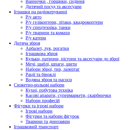
Ванночки , горщики, сидіння
Дитячий посуд та аксесуари
Іграшки на радіокеруванні
Р/у авто
Р/у гелікоптери, літаки, квадрокоптери
Р/у спецтехніка, танки
Р/у тварини та комахи
Р/у катери
Дитяча зброя
Арбалет, лук, рогатки
Іграшкова зброя
Кульки, патрони, пістони та аксесуари до зброї
Мечі, шаблі, шпаги, щити
Набори зброї, тир, лазертаг
Рації та біноклі
Водяна зброя та насоси
Сюжетно-рольові набори
Кухні, побутова техніка
Касові апарати, супермаркети, скарбнички
Набори професій
Фігурки та ігрові набори
Ігрові набори
Фігурки та набори фігурок
Тварини та динозаври
Іграшковий транспорт