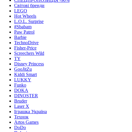
СПЕЦПРОПОЗИЦІЯ -90%
Світові бренди
LEGO
Hot Wheels
L.O.L. Surprise
#Sbabam
Paw Patrol
Barbie
TechnoDrive
Fisher-Price
Screechers Wild
TY
Disney Princess
GooJitZu
Kiddi Smart
LUKKY
Funko
DOKA
DINOSTER
Bruder
Laser X
Іграшка Україна
Технок
Artos Games
DoDo