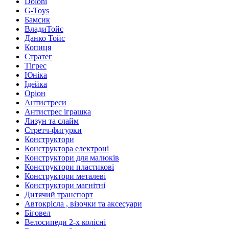
Doloni
G-Toys
Бамсик
ВладиТойс
Данко Тойс
Копиця
Стратег
Тігрес
Юніка
Ідейка
Оріон
Антистреси
Антистрес іграшка
Лизун та слайм
Стретч-фигурки
Конструктори
Конструктора електроні
Конструктори для малюків
Конструктори пластикові
Конструктори металеві
Конструктори магнітні
Дитячий транспорт
Автокрісла , візочки та аксесуари
Біговел
Велосипеди 2-х колісні