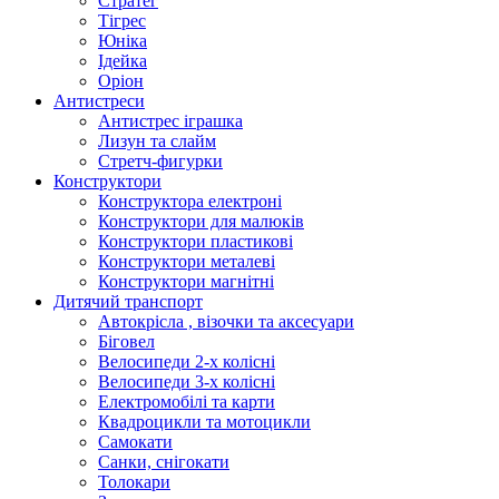
Стратег
Тігрес
Юніка
Ідейка
Оріон
Антистреси
Антистрес іграшка
Лизун та слайм
Стретч-фигурки
Конструктори
Конструктора електроні
Конструктори для малюків
Конструктори пластикові
Конструктори металеві
Конструктори магнітні
Дитячий транспорт
Автокрісла , візочки та аксесуари
Біговел
Велосипеди 2-х колісні
Велосипеди 3-х колісні
Електромобілі та карти
Квадроцикли та мотоцикли
Самокати
Санки, снігокати
Толокари