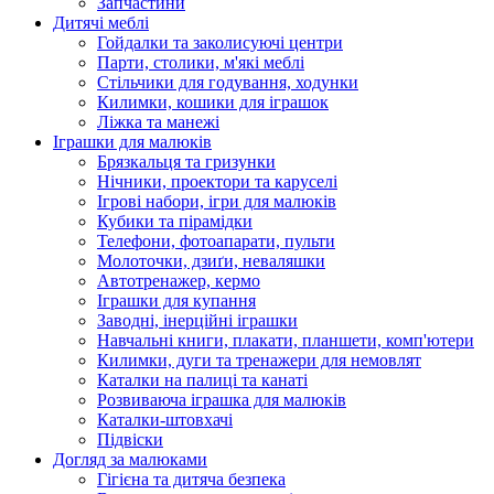
Запчастини
Дитячі меблі
Гойдалки та заколисуючі центри
Парти, столики, м'які меблі
Стільчики для годування, ходунки
Килимки, кошики для іграшок
Ліжка та манежі
Іграшки для малюків
Брязкальця та гризунки
Нічники, проектори та каруселі
Ігрові набори, ігри для малюків
Кубики та пірамідки
Телефони, фотоапарати, пульти
Молоточки, дзиґи, неваляшки
Автотренажер, кермо
Іграшки для купання
Заводні, інерційні іграшки
Навчальні книги, плакати, планшети, комп'ютери
Килимки, дуги та тренажери для немовлят
Каталки на палиці та канаті
Розвиваюча іграшка для малюків
Каталки-штовхачі
Підвіски
Догляд за малюками
Гігієна та дитяча безпека