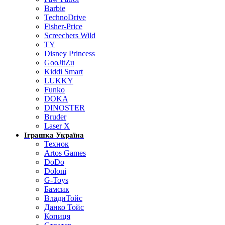
Barbie
TechnoDrive
Fisher-Price
Screechers Wild
TY
Disney Princess
GooJitZu
Kiddi Smart
LUKKY
Funko
DOKA
DINOSTER
Bruder
Laser X
Іграшка Україна
Технок
Artos Games
DoDo
Doloni
G-Toys
Бамсик
ВладиТойс
Данко Тойс
Копиця