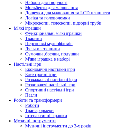
Набори для творчості
Мольберти для малювання
Дощечки для малювання та LCD планшети
Логіка та головоломки
Мікроскопи, телескопи, підзорні труби
М'які іграшки
Функціональні м'які іграшки
Тварини
Персонажі мультфільмів
Ляльки з тканини
Сумочки ,брелки, подушки
М'яка іграшка в наборі
Настільні ігри
Економічні настільні ігри
Електронні ігри
Розважальні настільні ігри
Розвиваючі настільні ігри
Спортивні настільні ігри
Пазли
Роботи та трансформери
Роботи
Трансформери
Інтерактивні іграшки
Музичні інструменти
Музичні інструменти до 3-х років