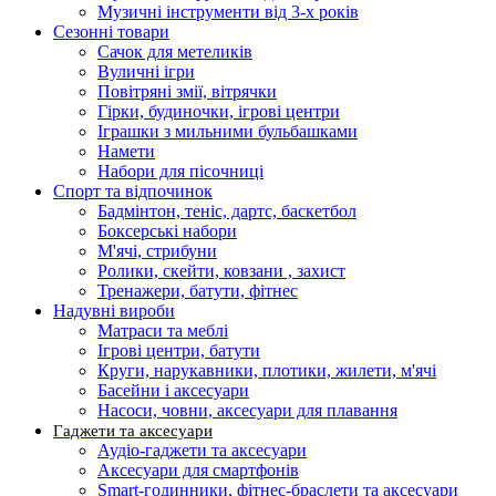
Музичні інструменти від 3-х років
Сезонні товари
Сачок для метеликів
Вуличні ігри
Повітряні змії, вітрячки
Гірки, будиночки, ігрові центри
Іграшки з мильними бульбашками
Намети
Набори для пісочниці
Спорт та відпочинок
Бадмінтон, теніс, дартс, баскетбол
Боксерські набори
М'ячі, стрибуни
Ролики, скейти, ковзани , захист
Тренажери, батути, фітнес
Надувні вироби
Матраси та меблі
Ігрові центри, батути
Круги, нарукавники, плотики, жилети, м'ячі
Басейни і аксесуари
Насоси, човни, аксесуари для плавання
Гаджети та аксесуари
Аудіо-гаджети та аксесуари
Аксесуари для смартфонів
Smart-годинники, фітнес-браслети та аксесуари