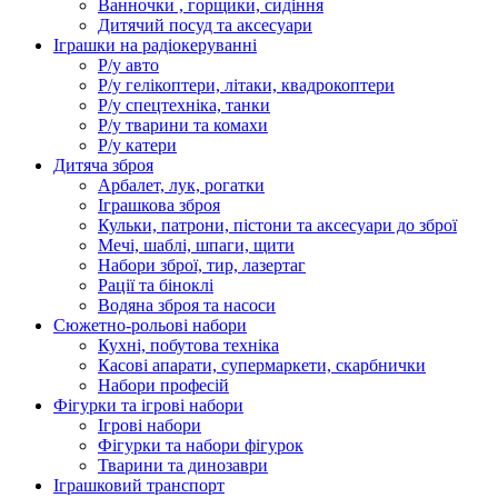
Ванночки , горщики, сидіння
Дитячий посуд та аксесуари
Іграшки на радіокеруванні
Р/у авто
Р/у гелікоптери, літаки, квадрокоптери
Р/у спецтехніка, танки
Р/у тварини та комахи
Р/у катери
Дитяча зброя
Арбалет, лук, рогатки
Іграшкова зброя
Кульки, патрони, пістони та аксесуари до зброї
Мечі, шаблі, шпаги, щити
Набори зброї, тир, лазертаг
Рації та біноклі
Водяна зброя та насоси
Сюжетно-рольові набори
Кухні, побутова техніка
Касові апарати, супермаркети, скарбнички
Набори професій
Фігурки та ігрові набори
Ігрові набори
Фігурки та набори фігурок
Тварини та динозаври
Іграшковий транспорт