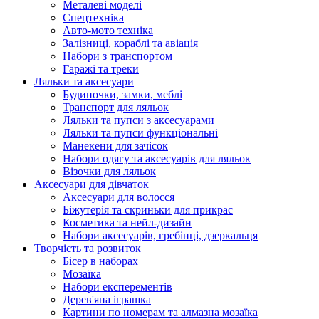
Металеві моделі
Спецтехніка
Авто-мото техніка
Залізниці, кораблі та авіація
Набори з транспортом
Гаражі та треки
Ляльки та аксесуари
Будиночки, замки, меблі
Транспорт для ляльок
Ляльки та пупси з аксесуарами
Ляльки та пупси функціональні
Манекени для зачісок
Набори одягу та аксесуарів для ляльок
Візочки для ляльок
Аксесуари для дівчаток
Аксесуари для волосся
Біжутерія та скриньки для прикрас
Косметика та нейл-дизайн
Набори аксесуарів, гребінці, дзеркальця
Творчість та розвиток
Бісер в наборах
Мозаїка
Набори експерементів
Дерев'яна іграшка
Картини по номерам та алмазна мозаїка