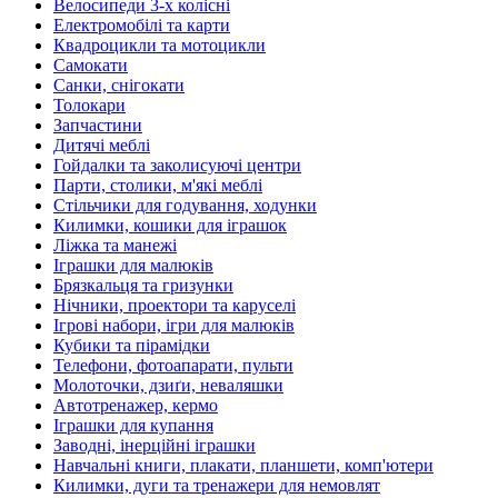
Велосипеди 3-х колісні
Електромобілі та карти
Квадроцикли та мотоцикли
Самокати
Санки, снігокати
Толокари
Запчастини
Дитячі меблі
Гойдалки та заколисуючі центри
Парти, столики, м'які меблі
Стільчики для годування, ходунки
Килимки, кошики для іграшок
Ліжка та манежі
Іграшки для малюків
Брязкальця та гризунки
Нічники, проектори та каруселі
Ігрові набори, ігри для малюків
Кубики та пірамідки
Телефони, фотоапарати, пульти
Молоточки, дзиґи, неваляшки
Автотренажер, кермо
Іграшки для купання
Заводні, інерційні іграшки
Навчальні книги, плакати, планшети, комп'ютери
Килимки, дуги та тренажери для немовлят