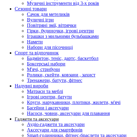
Музичні інструменти від 3-х років
Сезонні товари
Сачок для метеликів
Вуличні ігри
Повітряні змії, вітрячки
Гірки, будиночки, ігрові центри
Іграшки з мильними бульбашками
Намети
Набори для пісочниці
Спорт та відпочинок
Бадмінтон, теніс, дартс, баскетбол
Боксерські набори
М'ячі, стрибуни
Ролики, скейти, ковзани , захист
Тренажери, батути, фітнес
Надувні вироби
Матраси та меблі
Ігрові центри, батути
Круги, нарукавники, плотики, жилети, м'ячі
Басейни і аксесуари
Насоси, човни, аксесуари для плавання
Гаджети та аксесуари
Аудіо-гаджети та аксесуари
Аксесуари для смартфонів
Smart-годинники, фітнес-браслети та аксесуари