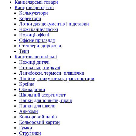
Канцелярські товари
Канцтовари офісні
Калькулятори
Коректори
Лотки для документів і підставки
Ножі канцелярські
Ножиці офісні
Офісне приладдя
Степлери, дироколи
Теки
Канцтовари шкільні
Ножиці дитячі
Готовальні, циркулі
Ланчбокси, термоси, пляшечки
Лінійки, трикутники, транспортири
Крейда
Обкладинки
Шкільний асортимент
Папки для зошитів, праці
Папки для школи
Альбоми
Кольоровий папір
Кольоровий картон
Гумки
Стругачки