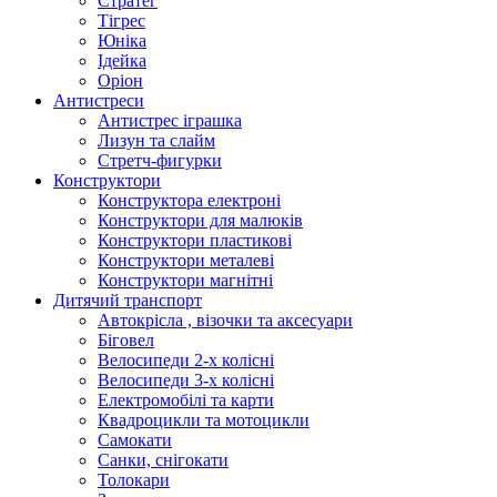
Стратег
Тігрес
Юніка
Ідейка
Оріон
Антистреси
Антистрес іграшка
Лизун та слайм
Стретч-фигурки
Конструктори
Конструктора електроні
Конструктори для малюків
Конструктори пластикові
Конструктори металеві
Конструктори магнітні
Дитячий транспорт
Автокрісла , візочки та аксесуари
Біговел
Велосипеди 2-х колісні
Велосипеди 3-х колісні
Електромобілі та карти
Квадроцикли та мотоцикли
Самокати
Санки, снігокати
Толокари