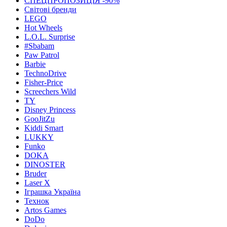
СПЕЦПРОПОЗИЦІЯ -90%
Світові бренди
LEGO
Hot Wheels
L.O.L. Surprise
#Sbabam
Paw Patrol
Barbie
TechnoDrive
Fisher-Price
Screechers Wild
TY
Disney Princess
GooJitZu
Kiddi Smart
LUKKY
Funko
DOKA
DINOSTER
Bruder
Laser X
Іграшка Україна
Технок
Artos Games
DoDo