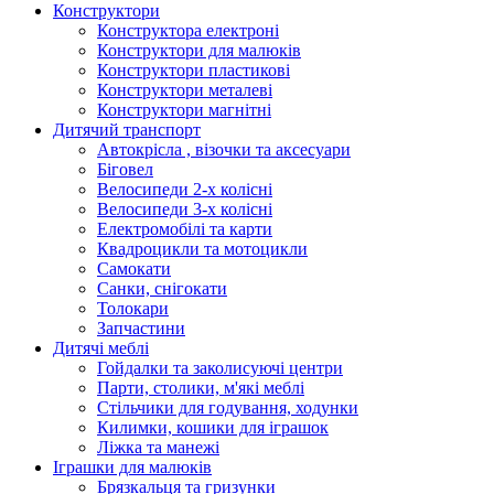
Конструктори
Конструктора електроні
Конструктори для малюків
Конструктори пластикові
Конструктори металеві
Конструктори магнітні
Дитячий транспорт
Автокрісла , візочки та аксесуари
Біговел
Велосипеди 2-х колісні
Велосипеди 3-х колісні
Електромобілі та карти
Квадроцикли та мотоцикли
Самокати
Санки, снігокати
Толокари
Запчастини
Дитячі меблі
Гойдалки та заколисуючі центри
Парти, столики, м'які меблі
Стільчики для годування, ходунки
Килимки, кошики для іграшок
Ліжка та манежі
Іграшки для малюків
Брязкальця та гризунки