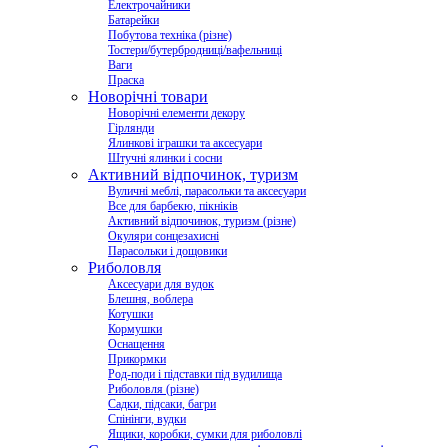
Електрочайники
Батарейки
Побутова техніка (різне)
Тостери/бутербродниці/вафельниці
Ваги
Праска
Новорічні товари
Новорічні елементи декору
Гірлянди
Ялинкові іграшки та аксесуари
Штучні ялинки і сосни
Активний відпочинок, туризм
Вуличні меблі, парасольки та аксесуари
Все для барбекю, пікніків
Активний відпочинок, туризм (різне)
Окуляри сонцезахисні
Парасольки і дощовики
Риболовля
Аксесуари для вудок
Блешня, воблера
Котушки
Кормушки
Оснащення
Прикормки
Род-поди і підставки під вудилища
Риболовля (різне)
Садки, підсаки, багри
Спінінги, вудки
Ящики, коробки, сумки для риболовлі