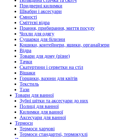
Ізоляційна стрічка та скотч
Придверні килимки
Швабри і аксесуари
Ємності
Сміттєві відра
Прання, прибирання, миття посуду
Чохли для одягу
Сушарки для білизни
Кошики, контейнери, ящики, органайзери
Відра
Товари для дому (різне)
Тачки
Скатертини і серветки на стіл
Вішаки
Горщики, вазони для квітів
Текстиль
Тази
Товари для ванної
Зубні щітки та аксесуари до них
Полиці для ванної
Килимки для ванної
Аксесуари для ванної
Термоси
Термоси харчові
Термоси стандартні, термокухлі