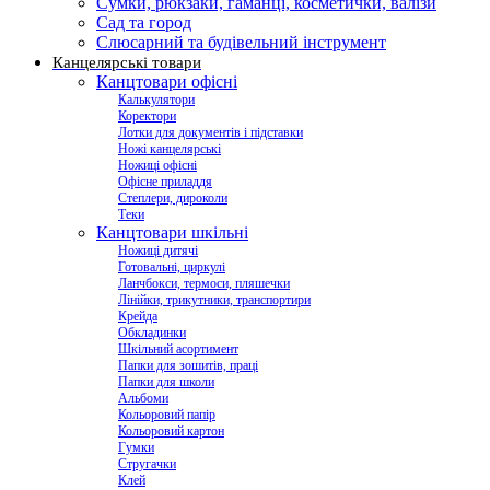
Сумки, рюкзаки, гаманці, косметички, валізи
Сад та город
Слюсарний та будівельний інструмент
Канцелярські товари
Канцтовари офісні
Калькулятори
Коректори
Лотки для документів і підставки
Ножі канцелярські
Ножиці офісні
Офісне приладдя
Степлери, дироколи
Теки
Канцтовари шкільні
Ножиці дитячі
Готовальні, циркулі
Ланчбокси, термоси, пляшечки
Лінійки, трикутники, транспортири
Крейда
Обкладинки
Шкільний асортимент
Папки для зошитів, праці
Папки для школи
Альбоми
Кольоровий папір
Кольоровий картон
Гумки
Стругачки
Клей