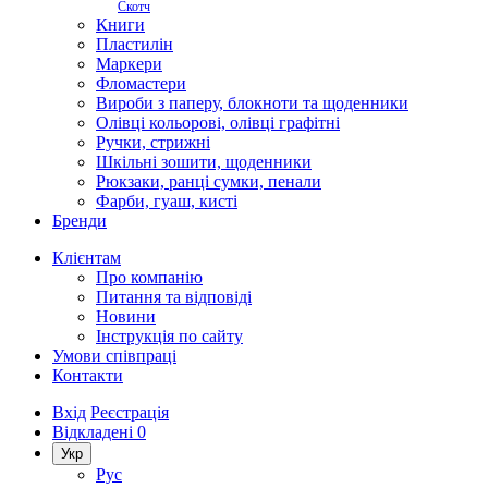
Скотч
Книги
Пластилін
Маркери
Фломастери
Вироби з паперу, блокноти та щоденники
Олівці кольорові, олівці графітні
Ручки, стрижні
Шкільні зошити, щоденники
Рюкзаки, ранці сумки, пенали
Фарби, гуаш, кисті
Бренди
Клієнтам
Про компанію
Питання та відповіді
Новини
Інструкція по сайту
Умови співпраці
Контакти
Вхід
Реєстрація
Відкладені
0
Укр
Рус