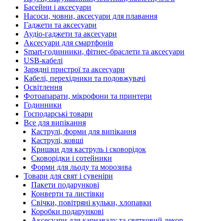
Басейни і аксесуари
Насоси, човни, аксесуари для плавання
Гаджети та аксесуари
Аудіо-гаджети та аксесуари
Аксесуари для смартфонів
Smart-годинники, фітнес-браслети та аксесуари
USB-кабелі
Зарядні пристрої та аксесуари
Кабелі, перехідники та подовжувачі
Освітлення
Фотоапарати, мікрофони та принтери
Годинники
Господарські товари
Все для випікання
Каструлі, форми для випікання
Каструлі, ковші
Кришки для каструль і сковорідок
Сковорідки і сотейники
Форми для льоду та морозива
Товари для свят і сувеніри
Пакети подарункові
Конверти та листівки
Свічки, повітряні кульки, хлопавки
Коробки подарункові
Аксесуари для карнавалу та святковий декор