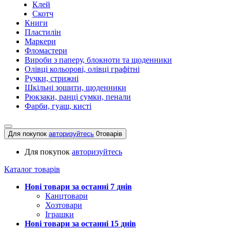
Клей
Скотч
Книги
Пластилін
Маркери
Фломастери
Вироби з паперу, блокноти та щоденники
Олівці кольорові, олівці графітні
Ручки, стрижні
Шкільні зошити, щоденники
Рюкзаки, ранці сумки, пенали
Фарби, гуаш, кисті
Для покупок
авторизуйтесь
0
товарів
Для покупок
авторизуйтесь
Каталог товарів
Нові товари за останнi 7 днiв
Канцтовари
Хозтовари
Іграшки
Нові товари за останнi 15 днiв