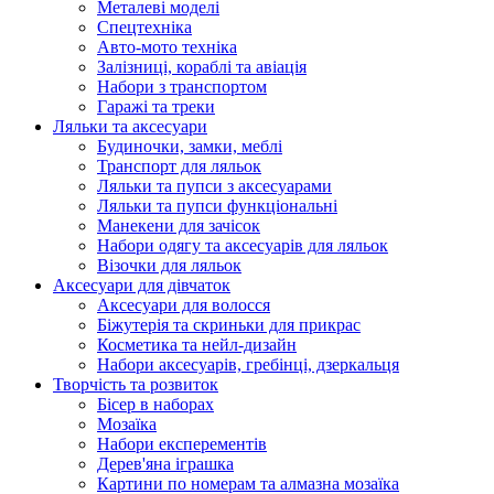
Металеві моделі
Спецтехніка
Авто-мото техніка
Залізниці, кораблі та авіація
Набори з транспортом
Гаражі та треки
Ляльки та аксесуари
Будиночки, замки, меблі
Транспорт для ляльок
Ляльки та пупси з аксесуарами
Ляльки та пупси функціональні
Манекени для зачісок
Набори одягу та аксесуарів для ляльок
Візочки для ляльок
Аксесуари для дівчаток
Аксесуари для волосся
Біжутерія та скриньки для прикрас
Косметика та нейл-дизайн
Набори аксесуарів, гребінці, дзеркальця
Творчість та розвиток
Бісер в наборах
Мозаїка
Набори експерементів
Дерев'яна іграшка
Картини по номерам та алмазна мозаїка