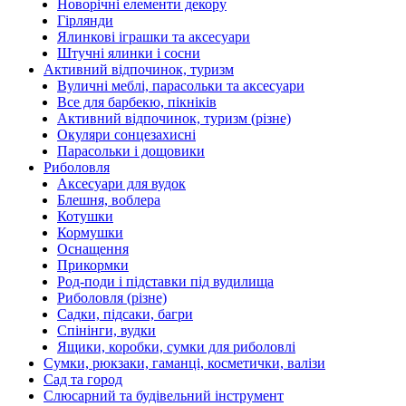
Новорічні елементи декору
Гірлянди
Ялинкові іграшки та аксесуари
Штучні ялинки і сосни
Активний відпочинок, туризм
Вуличні меблі, парасольки та аксесуари
Все для барбекю, пікніків
Активний відпочинок, туризм (різне)
Окуляри сонцезахисні
Парасольки і дощовики
Риболовля
Аксесуари для вудок
Блешня, воблера
Котушки
Кормушки
Оснащення
Прикормки
Род-поди і підставки під вудилища
Риболовля (різне)
Садки, підсаки, багри
Спінінги, вудки
Ящики, коробки, сумки для риболовлі
Сумки, рюкзаки, гаманці, косметички, валізи
Сад та город
Слюсарний та будівельний інструмент