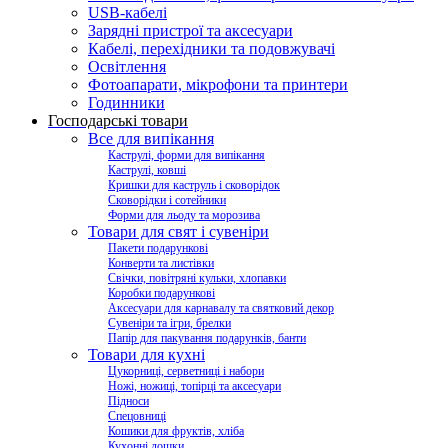
USB-кабелі
Зарядні пристрої та аксесуари
Кабелі, перехідники та подовжувачі
Освітлення
Фотоапарати, мікрофони та принтери
Годинники
Господарські товари
Все для випікання
Каструлі, форми для випікання
Каструлі, ковші
Кришки для каструль і сковорідок
Сковорідки і сотейники
Форми для льоду та морозива
Товари для свят і сувеніри
Пакети подарункові
Конверти та листівки
Свічки, повітряні кульки, хлопавки
Коробки подарункові
Аксесуари для карнавалу та святковий декор
Сувеніри та ігри, брелки
Папір для пакування подарунків, банти
Товари для кухні
Цукорниці, серветниці і набори
Ножі, ножиці, топірці та аксесуари
Підноси
Спецовниці
Кошики для фруктів, хліба
Кухонні дошки