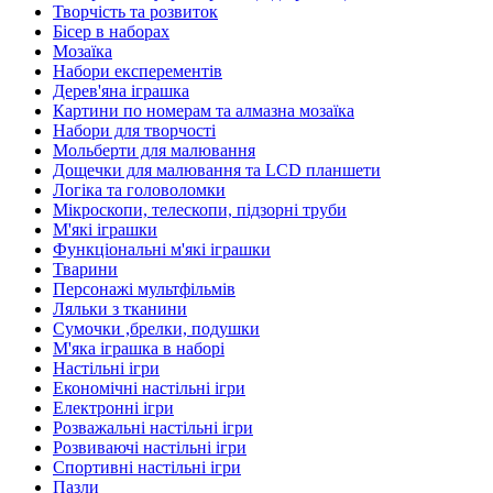
Творчість та розвиток
Бісер в наборах
Мозаїка
Набори експерементів
Дерев'яна іграшка
Картини по номерам та алмазна мозаїка
Набори для творчості
Мольберти для малювання
Дощечки для малювання та LCD планшети
Логіка та головоломки
Мікроскопи, телескопи, підзорні труби
М'які іграшки
Функціональні м'які іграшки
Тварини
Персонажі мультфільмів
Ляльки з тканини
Сумочки ,брелки, подушки
М'яка іграшка в наборі
Настільні ігри
Економічні настільні ігри
Електронні ігри
Розважальні настільні ігри
Розвиваючі настільні ігри
Спортивні настільні ігри
Пазли