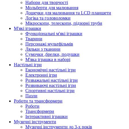
Набори для творчості
Мольберти для малювання
Дощечки для малювання та LCD планшети
Логіка та головоломки
Мікроскопи, телескопи, підзорні труби
М'які іграшки
Функціональні м'які іграшки
Тварини
Персонажі мультфільмів
Ляльки з тканини
Сумочки ,брелки, подушки
М'яка іграшка в наборі
Настільні ігри
Економічні настільні ігри
Електронні ігри
Розважальні настільні ігри
Розвиваючі настільні ігри
Спортивні настільні ігри
Пазли
Роботи та трансформери
Роботи
Трансформери
Інтерактивні іграшки
Музичні інструменти
Музичні інструменти до 3-х років