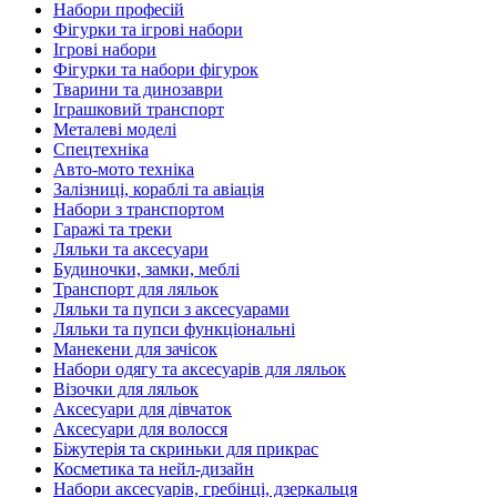
Набори професій
Фігурки та ігрові набори
Ігрові набори
Фігурки та набори фігурок
Тварини та динозаври
Іграшковий транспорт
Металеві моделі
Спецтехніка
Авто-мото техніка
Залізниці, кораблі та авіація
Набори з транспортом
Гаражі та треки
Ляльки та аксесуари
Будиночки, замки, меблі
Транспорт для ляльок
Ляльки та пупси з аксесуарами
Ляльки та пупси функціональні
Манекени для зачісок
Набори одягу та аксесуарів для ляльок
Візочки для ляльок
Аксесуари для дівчаток
Аксесуари для волосся
Біжутерія та скриньки для прикрас
Косметика та нейл-дизайн
Набори аксесуарів, гребінці, дзеркальця