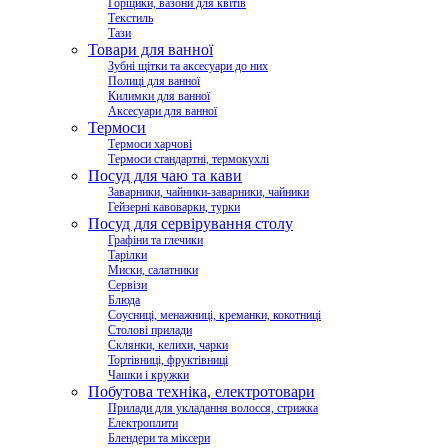
Горщики, вазони для квітів
Текстиль
Тази
Товари для ванної
Зубні щітки та аксесуари до них
Полиці для ванної
Килимки для ванної
Аксесуари для ванної
Термоси
Термоси харчові
Термоси стандартні, термокухлі
Посуд для чаю та кави
Заварники, чайники-заварники, чайники
Гейзерні кавоварки, турки
Посуд для сервірування столу
Графіни та глечики
Тарілки
Миски, салатники
Сервізи
Блюда
Соусниці, менажниці, креманки, кокотниці
Столові прилади
Склянки, келихи, чарки
Тортівниці, фруктівниці
Чашки і кружки
Побутова техніка, електротовари
Прилади для укладання волосся, стрижка
Електроплити
Блендери та міксери