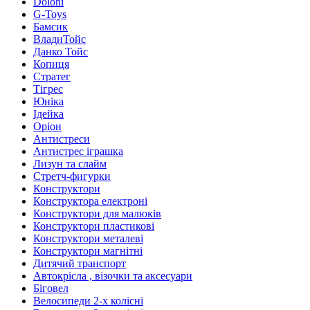
Doloni
G-Toys
Бамсик
ВладиТойс
Данко Тойс
Копиця
Стратег
Тігрес
Юніка
Ідейка
Оріон
Антистреси
Антистрес іграшка
Лизун та слайм
Стретч-фигурки
Конструктори
Конструктора електроні
Конструктори для малюків
Конструктори пластикові
Конструктори металеві
Конструктори магнітні
Дитячий транспорт
Автокрісла , візочки та аксесуари
Біговел
Велосипеди 2-х колісні