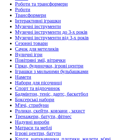
Роботи та трансформери
Роботи
Трансформери
Інтерактивні іграшки
Музичні інструменти
Музичні інструменти до 3-х років
Музичні інструменти від 3-х років
Сезонні товари
Сачок для метеликів
Вуличні ігри
Повітряні змії, вітрячки
Гірки, будиночки, ігрові центри
Іграшки з мильними бульбашками
Намети
Набори для пісочниці
Спорт та відпочинок
Бадмінтон, теніс, дартс, баскетбол
Боксерські набори
М'ячі, стрибуни
Ролики, скейти, ковзани , захист
Тренажери, батути, фітнес
Надувні вироби
Матраси та меблі
Ігрові центри, батути
Круги, нарукавники, плотики, жилети, м'ячі