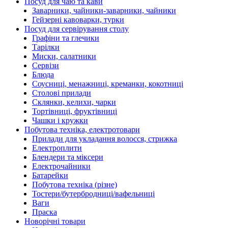
Посуд для чаю та кави
Заварники, чайники-заварники, чайники
Гейзерні кавоварки, турки
Посуд для сервірування столу
Графіни та глечики
Тарілки
Миски, салатники
Сервізи
Блюда
Соусниці, менажниці, креманки, кокотниці
Столові прилади
Склянки, келихи, чарки
Тортівниці, фруктівниці
Чашки і кружки
Побутова техніка, електротовари
Прилади для укладання волосся, стрижка
Електроплити
Блендери та міксери
Електрочайники
Батарейки
Побутова техніка (різне)
Тостери/бутербродниці/вафельниці
Ваги
Праска
Новорічні товари