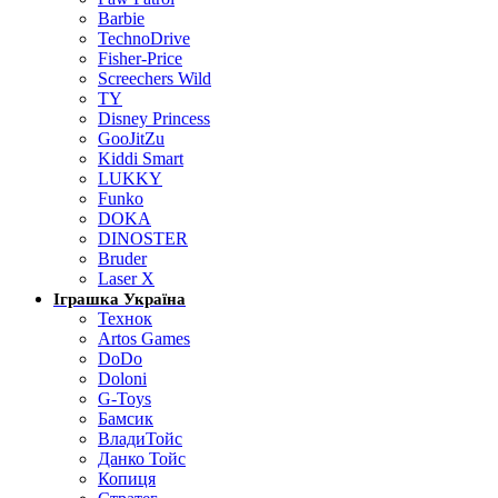
Barbie
TechnoDrive
Fisher-Price
Screechers Wild
TY
Disney Princess
GooJitZu
Kiddi Smart
LUKKY
Funko
DOKA
DINOSTER
Bruder
Laser X
Іграшка Україна
Технок
Artos Games
DoDo
Doloni
G-Toys
Бамсик
ВладиТойс
Данко Тойс
Копиця