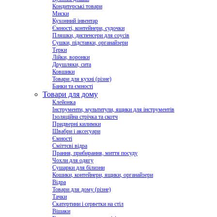
Кондитерські товари
Миски
Кухонний інвентар
Ємності, контейнери, судочки
Пляшки, диспенсери для соусів
Сушки, підставки, органайзери
Терки
Лійки, воронки
Друшляки, сита
Ковшики
Товари для кухні (різне)
Банки та ємності
Товари для дому
Клейонка
Інструменти, мультитули, ящики для інструментів
Ізоляційна стрічка та скотч
Придверні килимки
Швабри і аксесуари
Ємності
Сміттєві відра
Прання, прибирання, миття посуду
Чохли для одягу
Сушарки для білизни
Кошики, контейнери, ящики, органайзери
Відра
Товари для дому (різне)
Тачки
Скатертини і серветки на стіл
Вішаки