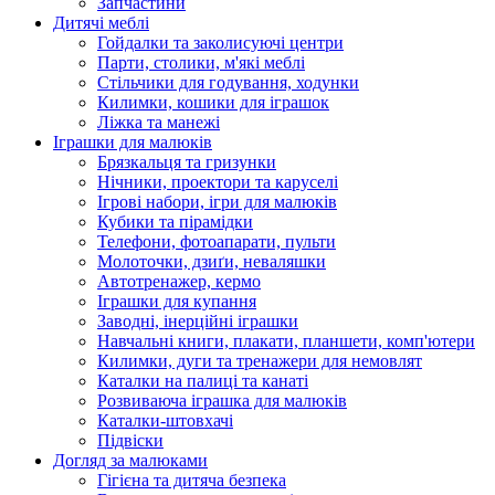
Запчастини
Дитячі меблі
Гойдалки та заколисуючі центри
Парти, столики, м'які меблі
Стільчики для годування, ходунки
Килимки, кошики для іграшок
Ліжка та манежі
Іграшки для малюків
Брязкальця та гризунки
Нічники, проектори та каруселі
Ігрові набори, ігри для малюків
Кубики та пірамідки
Телефони, фотоапарати, пульти
Молоточки, дзиґи, неваляшки
Автотренажер, кермо
Іграшки для купання
Заводні, інерційні іграшки
Навчальні книги, плакати, планшети, комп'ютери
Килимки, дуги та тренажери для немовлят
Каталки на палиці та канаті
Розвиваюча іграшка для малюків
Каталки-штовхачі
Підвіски
Догляд за малюками
Гігієна та дитяча безпека