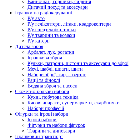
Ванночки , горщики, сидіння
Дитячий посуд та аксесуари
Іграшки на радіокеруванні
Р/у авто
Р/у гелікоптери, літаки, квадрокоптери
Р/у спецтехніка, танки
Р/у тварини та комахи
Р/у катери
Дитяча зброя
Арбалет, лук, рогатки
Іграшкова зброя
Кульки, патрони, пістони та аксесуари до зброї
Мечі, шаблі, шпаги, щити
Набори зброї, тир, лазертаг
Рації та біноклі
Водяна зброя та насоси
Сюжетно-рольові набори
Кухні, побутова техніка
Касові апарати, супермаркети, скарбнички
Набори професій
Фігурки та ігрові набори
Ігрові набори
Фігурки та набори фігурок
Тварини та динозаври
Іграшковий транспорт