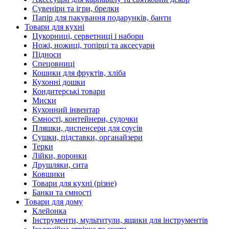
Сувеніри та ігри, брелки
Папір для пакування подарунків, банти
Товари для кухні
Цукорниці, серветниці і набори
Ножі, ножиці, топірці та аксесуари
Підноси
Спецовниці
Кошики для фруктів, хліба
Кухонні дошки
Кондитерські товари
Миски
Кухонний інвентар
Ємності, контейнери, судочки
Пляшки, диспенсери для соусів
Сушки, підставки, органайзери
Терки
Лійки, воронки
Друшляки, сита
Ковшики
Товари для кухні (різне)
Банки та ємності
Товари для дому
Клейонка
Інструменти, мультитули, ящики для інструментів