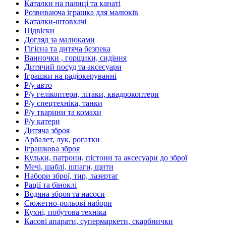
Каталки на палиці та канаті
Розвиваюча іграшка для малюків
Каталки-штовхачі
Підвіски
Догляд за малюками
Гігієна та дитяча безпека
Ванночки , горщики, сидіння
Дитячий посуд та аксесуари
Іграшки на радіокеруванні
Р/у авто
Р/у гелікоптери, літаки, квадрокоптери
Р/у спецтехніка, танки
Р/у тварини та комахи
Р/у катери
Дитяча зброя
Арбалет, лук, рогатки
Іграшкова зброя
Кульки, патрони, пістони та аксесуари до зброї
Мечі, шаблі, шпаги, щити
Набори зброї, тир, лазертаг
Рації та біноклі
Водяна зброя та насоси
Сюжетно-рольові набори
Кухні, побутова техніка
Касові апарати, супермаркети, скарбнички