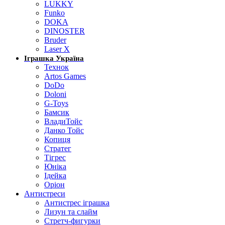
LUKKY
Funko
DOKA
DINOSTER
Bruder
Laser X
Іграшка Україна
Технок
Artos Games
DoDo
Doloni
G-Toys
Бамсик
ВладиТойс
Данко Тойс
Копиця
Стратег
Тігрес
Юніка
Ідейка
Оріон
Антистреси
Антистрес іграшка
Лизун та слайм
Стретч-фигурки