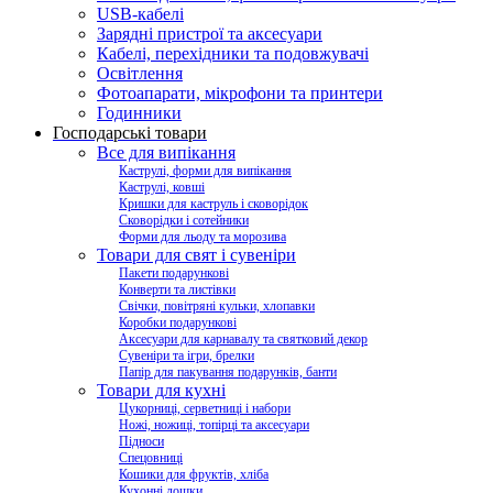
USB-кабелі
Зарядні пристрої та аксесуари
Кабелі, перехідники та подовжувачі
Освітлення
Фотоапарати, мікрофони та принтери
Годинники
Господарські товари
Все для випікання
Каструлі, форми для випікання
Каструлі, ковші
Кришки для каструль і сковорідок
Сковорідки і сотейники
Форми для льоду та морозива
Товари для свят і сувеніри
Пакети подарункові
Конверти та листівки
Свічки, повітряні кульки, хлопавки
Коробки подарункові
Аксесуари для карнавалу та святковий декор
Сувеніри та ігри, брелки
Папір для пакування подарунків, банти
Товари для кухні
Цукорниці, серветниці і набори
Ножі, ножиці, топірці та аксесуари
Підноси
Спецовниці
Кошики для фруктів, хліба
Кухонні дошки