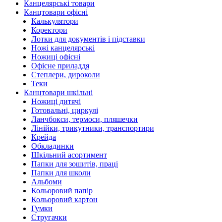
Канцелярські товари
Канцтовари офісні
Калькулятори
Коректори
Лотки для документів і підставки
Ножі канцелярські
Ножиці офісні
Офісне приладдя
Степлери, дироколи
Теки
Канцтовари шкільні
Ножиці дитячі
Готовальні, циркулі
Ланчбокси, термоси, пляшечки
Лінійки, трикутники, транспортири
Крейда
Обкладинки
Шкільний асортимент
Папки для зошитів, праці
Папки для школи
Альбоми
Кольоровий папір
Кольоровий картон
Гумки
Стругачки