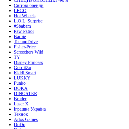
СПЕЦПРОПОЗИЦІЯ -90%
Світові бренди
LEGO
Hot Wheels
L.O.L. Surprise
#Sbabam
Paw Patrol
Barbie
TechnoDrive
Fisher-Price
Screechers Wild
TY
Disney Princess
GooJitZu
Kiddi Smart
LUKKY
Funko
DOKA
DINOSTER
Bruder
Laser X
Іграшка Україна
Технок
Artos Games
DoDo