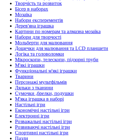
Творчість та розвиток
Бісер в наборах
Мозаїка
Набори експерементів
Дерев'яна іграшка
Картини по номерам та алмазна мозаїка
Набори для творчості
Мольберти для малювання
Дощечки для малювання та LCD планшети
Логіка та головоломки
Мікроскопи, телескопи, підзорні труби
М'які іграшки
Функціональні м'які іграшки
Тварини
Персонажі мультфільмів
Ляльки з тканини
Сумочки ,брелки, подушки
М'яка іграшка в наборі
Настільні ігри
Економічні настільні ігри
Електронні ігри
Розважальні настільні ігри
Розвиваючі настільні ігри
Спортивні настільні ігри
Пазли