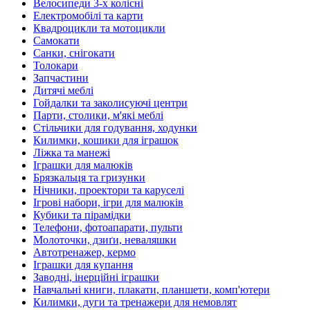
Велосипеди 3-х колісні
Електромобілі та карти
Квадроцикли та мотоцикли
Самокати
Санки, снігокати
Толокари
Запчастини
Дитячі меблі
Гойдалки та заколисуючі центри
Парти, столики, м'які меблі
Стільчики для годування, ходунки
Килимки, кошики для іграшок
Ліжка та манежі
Іграшки для малюків
Брязкальця та гризунки
Нічники, проектори та каруселі
Ігрові набори, ігри для малюків
Кубики та пірамідки
Телефони, фотоапарати, пульти
Молоточки, дзиґи, неваляшки
Автотренажер, кермо
Іграшки для купання
Заводні, інерційні іграшки
Навчальні книги, плакати, планшети, комп'ютери
Килимки, дуги та тренажери для немовлят