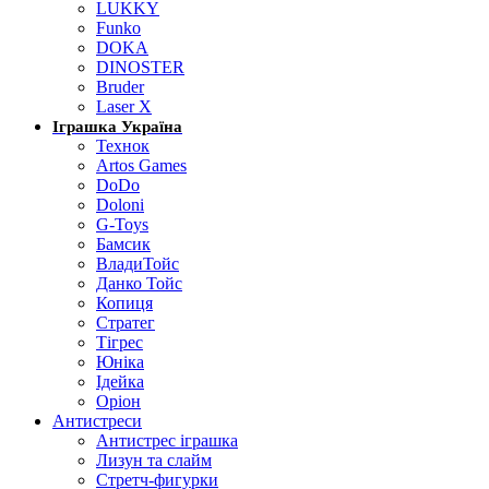
LUKKY
Funko
DOKA
DINOSTER
Bruder
Laser X
Іграшка Україна
Технок
Artos Games
DoDo
Doloni
G-Toys
Бамсик
ВладиТойс
Данко Тойс
Копиця
Стратег
Тігрес
Юніка
Ідейка
Оріон
Антистреси
Антистрес іграшка
Лизун та слайм
Стретч-фигурки