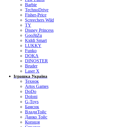
Barbie
TechnoDrive
Fisher-Price
Screechers Wild
TY
Disney Princess
GooJitZu
Kiddi Smart
LUKKY
Funko
DOKA
DINOSTER
Bruder
Laser X
Іграшка Україна
Технок
Artos Games
DoDo
Doloni
G-Toys
Бамсик
ВладиТойс
Данко Тойс
Копиця