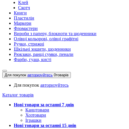
Клей
Скотч
Книги
Пластилін
Маркери
Фломастери
Вироби з паперу, блокноти та щоденники
Олівці кольорові, олівці графітні
Ручки, стрижні
Шкільні зошити, щоденники
Рюкзаки, ранці сумки, пенали
Фарби, гуаш, кисті
Для покупок
авторизуйтесь
0
товарів
Для покупок
авторизуйтесь
Каталог товарів
Нові товари за останнi 7 днiв
Канцтовари
Хозтовари
Іграшки
Нові товари за останнi 15 днiв