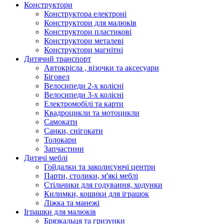
Конструктори
Конструктора електроні
Конструктори для малюків
Конструктори пластикові
Конструктори металеві
Конструктори магнітні
Дитячий транспорт
Автокрісла , візочки та аксесуари
Біговел
Велосипеди 2-х колісні
Велосипеди 3-х колісні
Електромобілі та карти
Квадроцикли та мотоцикли
Самокати
Санки, снігокати
Толокари
Запчастини
Дитячі меблі
Гойдалки та заколисуючі центри
Парти, столики, м'які меблі
Стільчики для годування, ходунки
Килимки, кошики для іграшок
Ліжка та манежі
Іграшки для малюків
Брязкальця та гризунки