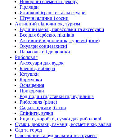
Новорічні елементи декору
Гірлянди
Ялинкові іграшки та аксесуари
Штучні ялинки і сосни
Активний відпочинок, туризм
Вуличні меблі, парасольки та аксесуари
Все для барбекю, пікніків
Активний відпочинок, туризм (різне)
Окуляри сонцезахисні
Парасольки і дощовики
Риболовля
Аксесуари для вудок
Блешня, воблера
Котушки
Кормушки
Оснащення
Прикормки
Род-поди і підставки під вудилища
Риболовля (різне)
Садки, підсаки, багри
Спінінги, вудки
Ящики, коробки, сумки для риболовлі
Сумки, рюкзаки, гаманці, косметички, валізи
Сад та город
Слюсарний та будівельний інструмент