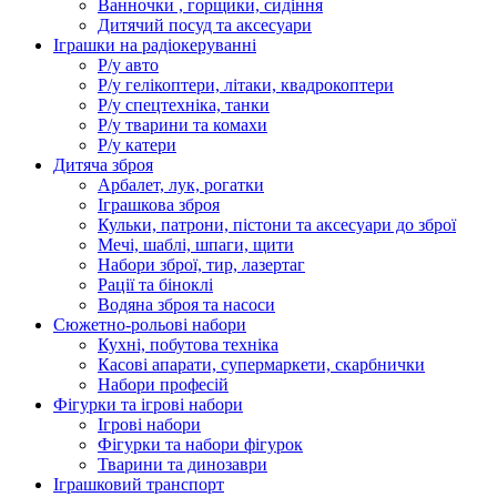
Ванночки , горщики, сидіння
Дитячий посуд та аксесуари
Іграшки на радіокеруванні
Р/у авто
Р/у гелікоптери, літаки, квадрокоптери
Р/у спецтехніка, танки
Р/у тварини та комахи
Р/у катери
Дитяча зброя
Арбалет, лук, рогатки
Іграшкова зброя
Кульки, патрони, пістони та аксесуари до зброї
Мечі, шаблі, шпаги, щити
Набори зброї, тир, лазертаг
Рації та біноклі
Водяна зброя та насоси
Сюжетно-рольові набори
Кухні, побутова техніка
Касові апарати, супермаркети, скарбнички
Набори професій
Фігурки та ігрові набори
Ігрові набори
Фігурки та набори фігурок
Тварини та динозаври
Іграшковий транспорт