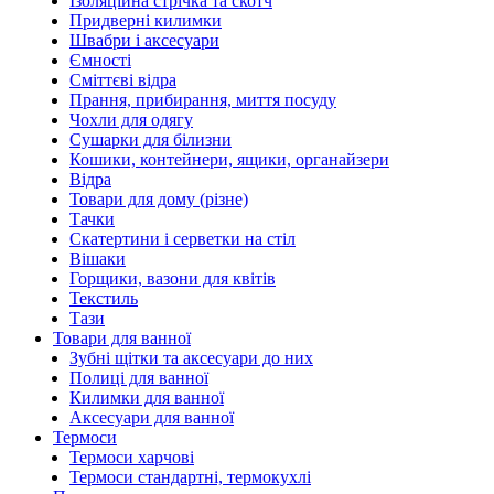
Ізоляційна стрічка та скотч
Придверні килимки
Швабри і аксесуари
Ємності
Сміттєві відра
Прання, прибирання, миття посуду
Чохли для одягу
Сушарки для білизни
Кошики, контейнери, ящики, органайзери
Відра
Товари для дому (різне)
Тачки
Скатертини і серветки на стіл
Вішаки
Горщики, вазони для квітів
Текстиль
Тази
Товари для ванної
Зубні щітки та аксесуари до них
Полиці для ванної
Килимки для ванної
Аксесуари для ванної
Термоси
Термоси харчові
Термоси стандартні, термокухлі