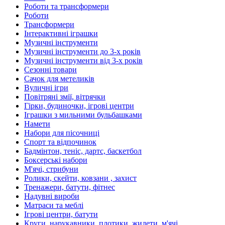
Роботи та трансформери
Роботи
Трансформери
Інтерактивні іграшки
Музичні інструменти
Музичні інструменти до 3-х років
Музичні інструменти від 3-х років
Сезонні товари
Сачок для метеликів
Вуличні ігри
Повітряні змії, вітрячки
Гірки, будиночки, ігрові центри
Іграшки з мильними бульбашками
Намети
Набори для пісочниці
Спорт та відпочинок
Бадмінтон, теніс, дартс, баскетбол
Боксерські набори
М'ячі, стрибуни
Ролики, скейти, ковзани , захист
Тренажери, батути, фітнес
Надувні вироби
Матраси та меблі
Ігрові центри, батути
Круги, нарукавники, плотики, жилети, м'ячі