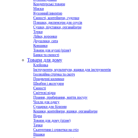
Кондитерські товари
Миски
Кухонний інвентар
Ємності, контейнери, судочки
Пляшки, диспенсери для соусів
Сушки, підставки, органайзери
Терки
Лійки, воронки
Друшляки, сита
Ковшики
Товари для кухні (різне)
Банки та ємності
Товари для дому
Клейонка
Інструменти, мультитули, ящики для інструментів
Ізоляційна стрічка та скотч
Придверні килимки
Швабри і аксесуари
Ємності
Сміттєві відра
Прання, прибирання, миття посуду
Чохли для одягу
Сушарки для білизни
Кошики, контейнери, ящики, органайзери
Відра
Товари для дому (різне)
Тачки
Скатертини і серветки на стіл
Вішаки