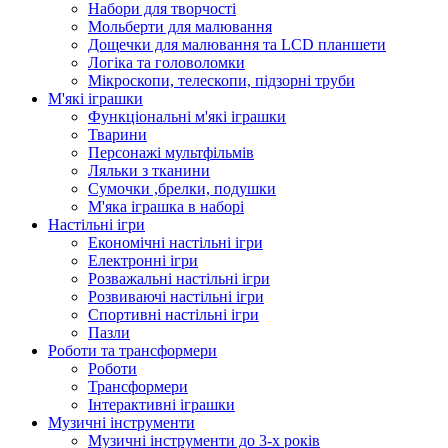
Набори для творчості
Мольберти для малювання
Дощечки для малювання та LCD планшети
Логіка та головоломки
Мікроскопи, телескопи, підзорні труби
М'які іграшки
Функціональні м'які іграшки
Тварини
Персонажі мультфільмів
Ляльки з тканини
Сумочки ,брелки, подушки
М'яка іграшка в наборі
Настільні ігри
Економічні настільні ігри
Електронні ігри
Розважальні настільні ігри
Розвиваючі настільні ігри
Спортивні настільні ігри
Пазли
Роботи та трансформери
Роботи
Трансформери
Інтерактивні іграшки
Музичні інструменти
Музичні інструменти до 3-х років