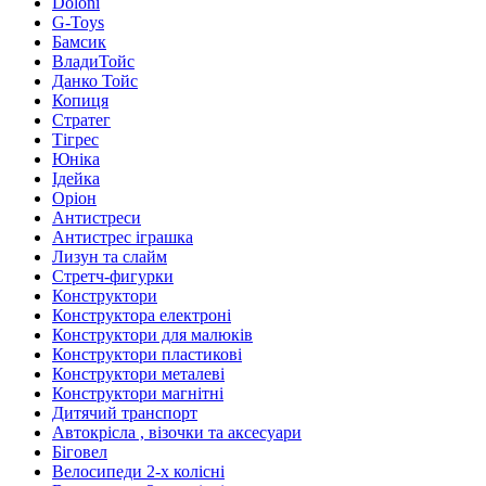
Doloni
G-Toys
Бамсик
ВладиТойс
Данко Тойс
Копиця
Стратег
Тігрес
Юніка
Ідейка
Оріон
Антистреси
Антистрес іграшка
Лизун та слайм
Стретч-фигурки
Конструктори
Конструктора електроні
Конструктори для малюків
Конструктори пластикові
Конструктори металеві
Конструктори магнітні
Дитячий транспорт
Автокрісла , візочки та аксесуари
Біговел
Велосипеди 2-х колісні