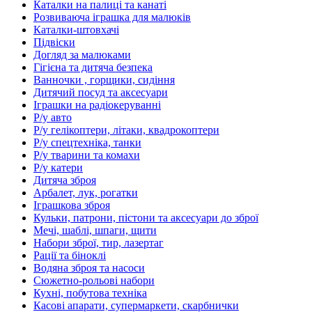
Каталки на палиці та канаті
Розвиваюча іграшка для малюків
Каталки-штовхачі
Підвіски
Догляд за малюками
Гігієна та дитяча безпека
Ванночки , горщики, сидіння
Дитячий посуд та аксесуари
Іграшки на радіокеруванні
Р/у авто
Р/у гелікоптери, літаки, квадрокоптери
Р/у спецтехніка, танки
Р/у тварини та комахи
Р/у катери
Дитяча зброя
Арбалет, лук, рогатки
Іграшкова зброя
Кульки, патрони, пістони та аксесуари до зброї
Мечі, шаблі, шпаги, щити
Набори зброї, тир, лазертаг
Рації та біноклі
Водяна зброя та насоси
Сюжетно-рольові набори
Кухні, побутова техніка
Касові апарати, супермаркети, скарбнички