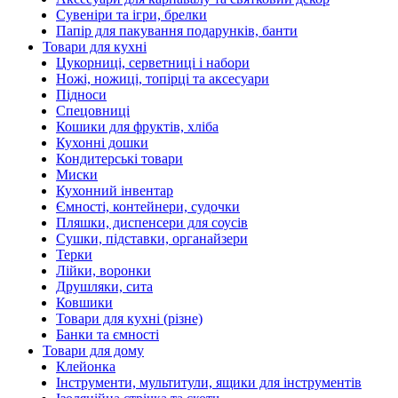
Сувеніри та ігри, брелки
Папір для пакування подарунків, банти
Товари для кухні
Цукорниці, серветниці і набори
Ножі, ножиці, топірці та аксесуари
Підноси
Спецовниці
Кошики для фруктів, хліба
Кухонні дошки
Кондитерські товари
Миски
Кухонний інвентар
Ємності, контейнери, судочки
Пляшки, диспенсери для соусів
Сушки, підставки, органайзери
Терки
Лійки, воронки
Друшляки, сита
Ковшики
Товари для кухні (різне)
Банки та ємності
Товари для дому
Клейонка
Інструменти, мультитули, ящики для інструментів