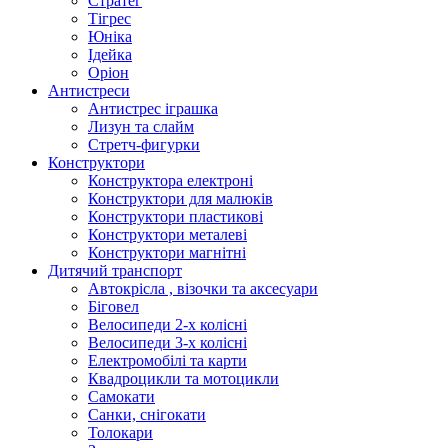
Стратег
Тігрес
Юніка
Ідейка
Оріон
Антистреси
Антистрес іграшка
Лизун та слайм
Стретч-фигурки
Конструктори
Конструктора електроні
Конструктори для малюків
Конструктори пластикові
Конструктори металеві
Конструктори магнітні
Дитячий транспорт
Автокрісла , візочки та аксесуари
Біговел
Велосипеди 2-х колісні
Велосипеди 3-х колісні
Електромобілі та карти
Квадроцикли та мотоцикли
Самокати
Санки, снігокати
Толокари