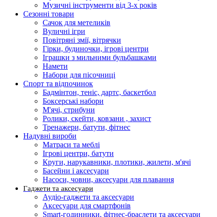
Музичні інструменти від 3-х років
Сезонні товари
Сачок для метеликів
Вуличні ігри
Повітряні змії, вітрячки
Гірки, будиночки, ігрові центри
Іграшки з мильними бульбашками
Намети
Набори для пісочниці
Спорт та відпочинок
Бадмінтон, теніс, дартс, баскетбол
Боксерські набори
М'ячі, стрибуни
Ролики, скейти, ковзани , захист
Тренажери, батути, фітнес
Надувні вироби
Матраси та меблі
Ігрові центри, батути
Круги, нарукавники, плотики, жилети, м'ячі
Басейни і аксесуари
Насоси, човни, аксесуари для плавання
Гаджети та аксесуари
Аудіо-гаджети та аксесуари
Аксесуари для смартфонів
Smart-годинники, фітнес-браслети та аксесуари