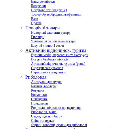
Електрочайники
Батарейки
Побутова техніка (різне)
Тостери/бутербродниці/вафельниці
Ваги
Праска
Новорічні товари
Новорічні елементи декору
Гірлянди
Ялинкові іграшки та аксесуари
Штучні ялинки і сосни
Активний відпочинок, туризм
Вуличні меблі, парасольки та аксесуари
Все для барбекю, пікніків
Активний відпочинок, туризм (різне)
Окуляри сонцезахисні
Парасольки і дощовики
Риболовля
Аксесуари для вудок
Блешня, воблера
Котушки
Кормушки
Оснащення
Прикормки
Род-поди і підставки під вудилища
Риболовля (різне)
Садки, підсаки, багри
Спінінги, вудки
Ящики, коробки, сумки для риболовлі