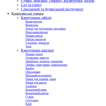
Сумки, рюкзаки, гаманці, косметички, валізи
Сад та город
Слюсарний та будівельний інструмент
Канцелярські товари
Канцтовари офісні
Калькулятори
Коректори
Лотки для документів і підставки
Ножі канцелярські
Ножиці офісні
Офісне приладдя
Степлери, дироколи
Теки
Канцтовари шкільні
Ножиці дитячі
Готовальні, циркулі
Ланчбокси, термоси, пляшечки
Лінійки, трикутники, транспортири
Крейда
Обкладинки
Шкільний асортимент
Папки для зошитів, праці
Папки для школи
Альбоми
Кольоровий папір
Кольоровий картон
Гумки
Стругачки
Клей