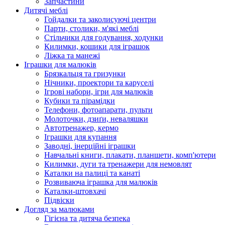
Запчастини
Дитячі меблі
Гойдалки та заколисуючі центри
Парти, столики, м'які меблі
Стільчики для годування, ходунки
Килимки, кошики для іграшок
Ліжка та манежі
Іграшки для малюків
Брязкальця та гризунки
Нічники, проектори та каруселі
Ігрові набори, ігри для малюків
Кубики та пірамідки
Телефони, фотоапарати, пульти
Молоточки, дзиґи, неваляшки
Автотренажер, кермо
Іграшки для купання
Заводні, інерційні іграшки
Навчальні книги, плакати, планшети, комп'ютери
Килимки, дуги та тренажери для немовлят
Каталки на палиці та канаті
Розвиваюча іграшка для малюків
Каталки-штовхачі
Підвіски
Догляд за малюками
Гігієна та дитяча безпека