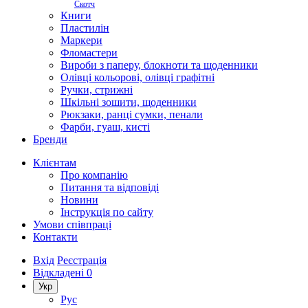
Скотч
Книги
Пластилін
Маркери
Фломастери
Вироби з паперу, блокноти та щоденники
Олівці кольорові, олівці графітні
Ручки, стрижні
Шкільні зошити, щоденники
Рюкзаки, ранці сумки, пенали
Фарби, гуаш, кисті
Бренди
Клієнтам
Про компанію
Питання та відповіді
Новини
Інструкція по сайту
Умови співпраці
Контакти
Вхід
Реєстрація
Відкладені
0
Укр
Рус