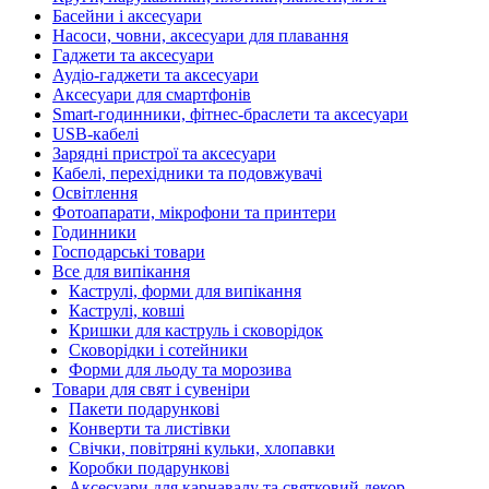
Басейни і аксесуари
Насоси, човни, аксесуари для плавання
Гаджети та аксесуари
Аудіо-гаджети та аксесуари
Аксесуари для смартфонів
Smart-годинники, фітнес-браслети та аксесуари
USB-кабелі
Зарядні пристрої та аксесуари
Кабелі, перехідники та подовжувачі
Освітлення
Фотоапарати, мікрофони та принтери
Годинники
Господарські товари
Все для випікання
Каструлі, форми для випікання
Каструлі, ковші
Кришки для каструль і сковорідок
Сковорідки і сотейники
Форми для льоду та морозива
Товари для свят і сувеніри
Пакети подарункові
Конверти та листівки
Свічки, повітряні кульки, хлопавки
Коробки подарункові
Аксесуари для карнавалу та святковий декор