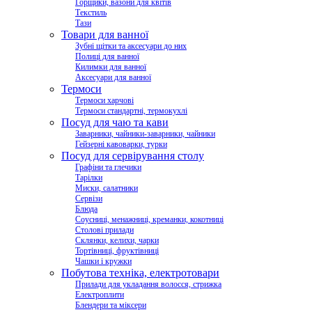
Горщики, вазони для квітів
Текстиль
Тази
Товари для ванної
Зубні щітки та аксесуари до них
Полиці для ванної
Килимки для ванної
Аксесуари для ванної
Термоси
Термоси харчові
Термоси стандартні, термокухлі
Посуд для чаю та кави
Заварники, чайники-заварники, чайники
Гейзерні кавоварки, турки
Посуд для сервірування столу
Графіни та глечики
Тарілки
Миски, салатники
Сервізи
Блюда
Соусниці, менажниці, креманки, кокотниці
Столові прилади
Склянки, келихи, чарки
Тортівниці, фруктівниці
Чашки і кружки
Побутова техніка, електротовари
Прилади для укладання волосся, стрижка
Електроплити
Блендери та міксери