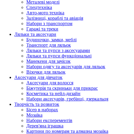
Металеві моделі
Спецтехніка
Авто-мото техніка
Залізниці, кораблі та авіація
Набори з транспортом
Гаражі та треки
Ляльки та аксесуари
Будиночки, замки, меблі
Транспорт для ляльок
Ляльки та пупси з аксесуарами
Ляльки та пупси функціональні
Манекени для зачісок
Набори одягу та аксесуарів для ляльок
Візочки для ляльок
Аксесуари для дівчаток
Аксесуари для волосся
Біжутерія та скриньки для прикрас
Косметика та нейл-дизайн
Набори аксесуарів, гребінці, дзеркальця
Творчість та розвиток
Бісер в наборах
Мозаїка
Набори експерементів
Дерев'яна іграшка
Картини по номерам та алмазна мозаїка