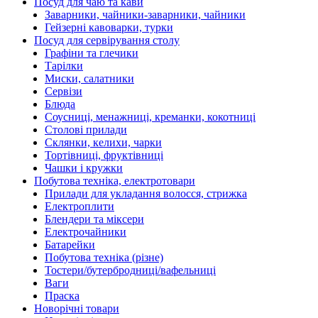
Посуд для чаю та кави
Заварники, чайники-заварники, чайники
Гейзерні кавоварки, турки
Посуд для сервірування столу
Графіни та глечики
Тарілки
Миски, салатники
Сервізи
Блюда
Соусниці, менажниці, креманки, кокотниці
Столові прилади
Склянки, келихи, чарки
Тортівниці, фруктівниці
Чашки і кружки
Побутова техніка, електротовари
Прилади для укладання волосся, стрижка
Електроплити
Блендери та міксери
Електрочайники
Батарейки
Побутова техніка (різне)
Тостери/бутербродниці/вафельниці
Ваги
Праска
Новорічні товари