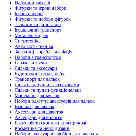
Набори професій
Фігурки та ігрові набори
Ігрові набори
Фігурки та набори фігурок
Тварини та динозаври
Іграшковий транспорт
Металеві моделі
Спецтехніка
Авто-мото техніка
Залізниці, кораблі та авіація
Набори з транспортом
Гаражі та треки
Ляльки та аксесуари
Будиночки, замки, меблі
Транспорт для ляльок
Ляльки та пупси з аксесуарами
Ляльки та пупси функціональні
Манекени для зачісок
Набори одягу та аксесуарів для ляльок
Візочки для ляльок
Аксесуари для дівчаток
Аксесуари для волосся
Біжутерія та скриньки для прикрас
Косметика та нейл-дизайн
Набори аксесуарів, гребінці, дзеркальця