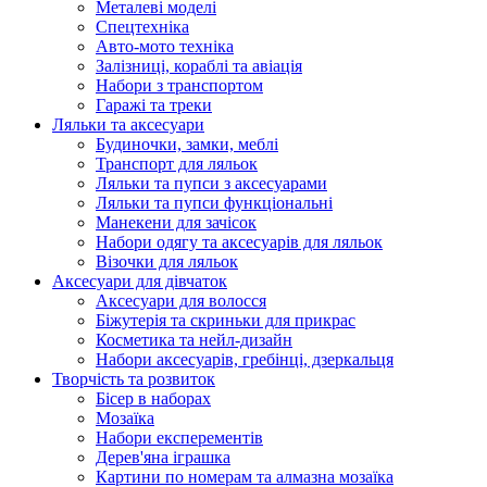
Металеві моделі
Спецтехніка
Авто-мото техніка
Залізниці, кораблі та авіація
Набори з транспортом
Гаражі та треки
Ляльки та аксесуари
Будиночки, замки, меблі
Транспорт для ляльок
Ляльки та пупси з аксесуарами
Ляльки та пупси функціональні
Манекени для зачісок
Набори одягу та аксесуарів для ляльок
Візочки для ляльок
Аксесуари для дівчаток
Аксесуари для волосся
Біжутерія та скриньки для прикрас
Косметика та нейл-дизайн
Набори аксесуарів, гребінці, дзеркальця
Творчість та розвиток
Бісер в наборах
Мозаїка
Набори експерементів
Дерев'яна іграшка
Картини по номерам та алмазна мозаїка