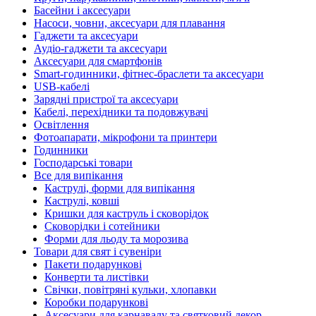
Басейни і аксесуари
Насоси, човни, аксесуари для плавання
Гаджети та аксесуари
Аудіо-гаджети та аксесуари
Аксесуари для смартфонів
Smart-годинники, фітнес-браслети та аксесуари
USB-кабелі
Зарядні пристрої та аксесуари
Кабелі, перехідники та подовжувачі
Освітлення
Фотоапарати, мікрофони та принтери
Годинники
Господарські товари
Все для випікання
Каструлі, форми для випікання
Каструлі, ковші
Кришки для каструль і сковорідок
Сковорідки і сотейники
Форми для льоду та морозива
Товари для свят і сувеніри
Пакети подарункові
Конверти та листівки
Свічки, повітряні кульки, хлопавки
Коробки подарункові
Аксесуари для карнавалу та святковий декор