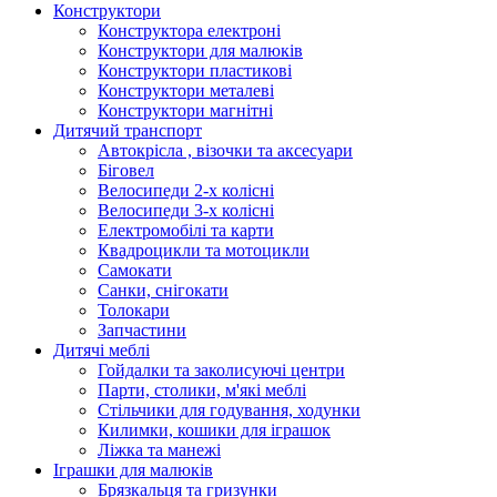
Конструктори
Конструктора електроні
Конструктори для малюків
Конструктори пластикові
Конструктори металеві
Конструктори магнітні
Дитячий транспорт
Автокрісла , візочки та аксесуари
Біговел
Велосипеди 2-х колісні
Велосипеди 3-х колісні
Електромобілі та карти
Квадроцикли та мотоцикли
Самокати
Санки, снігокати
Толокари
Запчастини
Дитячі меблі
Гойдалки та заколисуючі центри
Парти, столики, м'які меблі
Стільчики для годування, ходунки
Килимки, кошики для іграшок
Ліжка та манежі
Іграшки для малюків
Брязкальця та гризунки