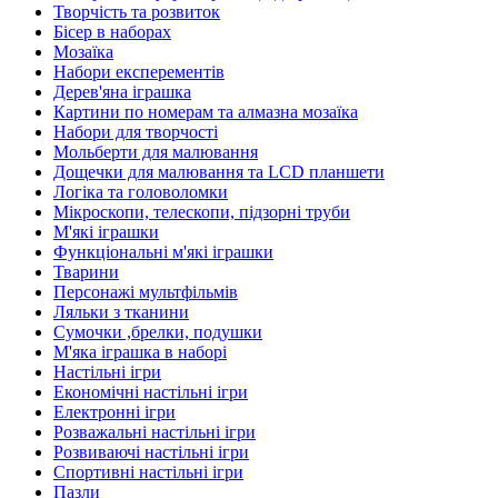
Творчість та розвиток
Бісер в наборах
Мозаїка
Набори експерементів
Дерев'яна іграшка
Картини по номерам та алмазна мозаїка
Набори для творчості
Мольберти для малювання
Дощечки для малювання та LCD планшети
Логіка та головоломки
Мікроскопи, телескопи, підзорні труби
М'які іграшки
Функціональні м'які іграшки
Тварини
Персонажі мультфільмів
Ляльки з тканини
Сумочки ,брелки, подушки
М'яка іграшка в наборі
Настільні ігри
Економічні настільні ігри
Електронні ігри
Розважальні настільні ігри
Розвиваючі настільні ігри
Спортивні настільні ігри
Пазли