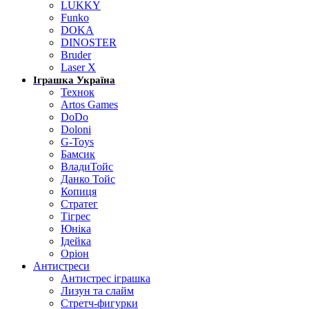
LUKKY
Funko
DOKA
DINOSTER
Bruder
Laser X
Іграшка Україна
Технок
Artos Games
DoDo
Doloni
G-Toys
Бамсик
ВладиТойс
Данко Тойс
Копиця
Стратег
Тігрес
Юніка
Ідейка
Оріон
Антистреси
Антистрес іграшка
Лизун та слайм
Стретч-фигурки