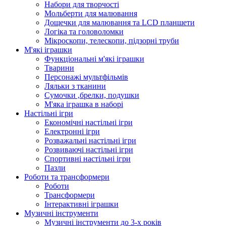
Набори для творчості
Мольберти для малювання
Дощечки для малювання та LCD планшети
Логіка та головоломки
Мікроскопи, телескопи, підзорні труби
М'які іграшки
Функціональні м'які іграшки
Тварини
Персонажі мультфільмів
Ляльки з тканини
Сумочки ,брелки, подушки
М'яка іграшка в наборі
Настільні ігри
Економічні настільні ігри
Електронні ігри
Розважальні настільні ігри
Розвиваючі настільні ігри
Спортивні настільні ігри
Пазли
Роботи та трансформери
Роботи
Трансформери
Інтерактивні іграшки
Музичні інструменти
Музичні інструменти до 3-х років