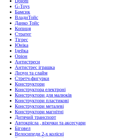
Doloni
G-Toys
Бамсик
ВладиТойс
Данко Тойс
Копиця
Стратег
Тігрес
Юніка
Ідейка
Оріон
Антистреси
Антистрес іграшка
Лизун та слайм
Стретч-фигурки
Конструктори
Конструктора електроні
Конструктори для малюків
Конструктори пластикові
Конструктори металеві
Конструктори магнітні
Дитячий транспорт
Автокрісла , візочки та аксесуари
Біговел
Велосипеди 2-х колісні