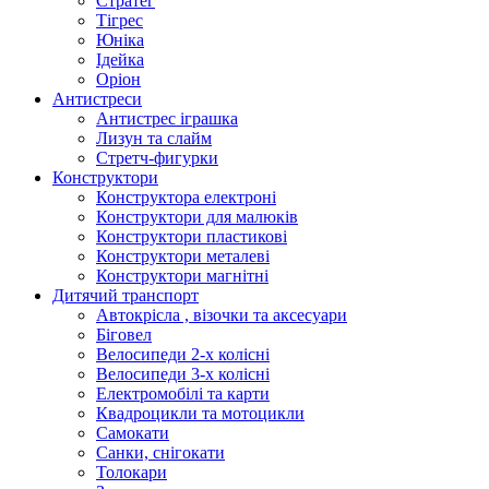
Стратег
Тігрес
Юніка
Ідейка
Оріон
Антистреси
Антистрес іграшка
Лизун та слайм
Стретч-фигурки
Конструктори
Конструктора електроні
Конструктори для малюків
Конструктори пластикові
Конструктори металеві
Конструктори магнітні
Дитячий транспорт
Автокрісла , візочки та аксесуари
Біговел
Велосипеди 2-х колісні
Велосипеди 3-х колісні
Електромобілі та карти
Квадроцикли та мотоцикли
Самокати
Санки, снігокати
Толокари