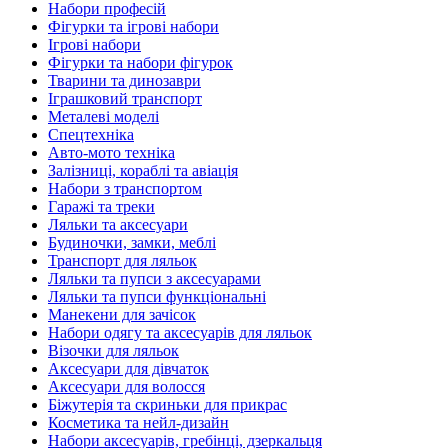
Набори професій
Фігурки та ігрові набори
Ігрові набори
Фігурки та набори фігурок
Тварини та динозаври
Іграшковий транспорт
Металеві моделі
Спецтехніка
Авто-мото техніка
Залізниці, кораблі та авіація
Набори з транспортом
Гаражі та треки
Ляльки та аксесуари
Будиночки, замки, меблі
Транспорт для ляльок
Ляльки та пупси з аксесуарами
Ляльки та пупси функціональні
Манекени для зачісок
Набори одягу та аксесуарів для ляльок
Візочки для ляльок
Аксесуари для дівчаток
Аксесуари для волосся
Біжутерія та скриньки для прикрас
Косметика та нейл-дизайн
Набори аксесуарів, гребінці, дзеркальця