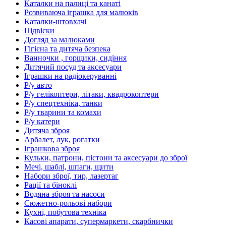
Каталки на палиці та канаті
Розвиваюча іграшка для малюків
Каталки-штовхачі
Підвіски
Догляд за малюками
Гігієна та дитяча безпека
Ванночки , горщики, сидіння
Дитячий посуд та аксесуари
Іграшки на радіокеруванні
Р/у авто
Р/у гелікоптери, літаки, квадрокоптери
Р/у спецтехніка, танки
Р/у тварини та комахи
Р/у катери
Дитяча зброя
Арбалет, лук, рогатки
Іграшкова зброя
Кульки, патрони, пістони та аксесуари до зброї
Мечі, шаблі, шпаги, щити
Набори зброї, тир, лазертаг
Рації та біноклі
Водяна зброя та насоси
Сюжетно-рольові набори
Кухні, побутова техніка
Касові апарати, супермаркети, скарбнички