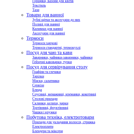
Горщики, вазони для квітів
Текстиль
Тази
Товари для ванної
Зубні щітки та аксесуари до них
Полиці для ванної
Килимки для ванної
Аксесуари для ванної
Термоси
Термоси харчові
Термоси стандартні, термокухлі
Посуд для чаю та кави
Заварники, чайники-заварники, чайники
Гейзерні кавоварки, турки
Посуд для сервірування столу
Графіни та глечики
Тарілки
Миски, салатники
Сервізи
Блюда
Соусниці, менажниці, креманки, кокотниці
Столові прилади
Склянки, келихи, чарки
Тортівниці, фруктівниці
Чашки і кружки
Побутова техніка, електротовари
Прилади для укладання волосся, стрижка
Електроплити
Блендери та міксери