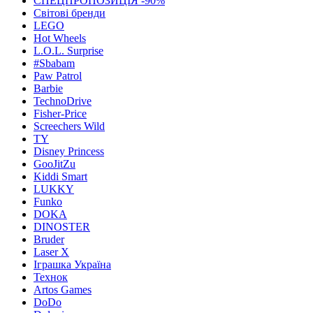
СПЕЦПРОПОЗИЦІЯ -90%
Світові бренди
LEGO
Hot Wheels
L.O.L. Surprise
#Sbabam
Paw Patrol
Barbie
TechnoDrive
Fisher-Price
Screechers Wild
TY
Disney Princess
GooJitZu
Kiddi Smart
LUKKY
Funko
DOKA
DINOSTER
Bruder
Laser X
Іграшка Україна
Технок
Artos Games
DoDo