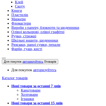
Клей
Скотч
Книги
Пластилін
Маркери
Фломастери
Вироби з паперу, блокноти та щоденники
Олівці кольорові, олівці графітні
Ручки, стрижні
Шкільні зошити, щоденники
Рюкзаки, ранці сумки, пенали
Фарби, гуаш, кисті
Для покупок
авторизуйтесь
0
товарів
Для покупок
авторизуйтесь
Каталог товарів
Нові товари за останнi 7 днiв
Канцтовари
Хозтовари
Іграшки
Нові товари за останнi 15 днiв