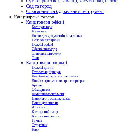
Сумки, рюкзаки, гаманці, косметички, валізи
Сад та город
Слюсарний та будівельний інструмент
Канцелярські товари
Канцтовари офісні
Калькулятори
Коректори
Лотки для документів і підставки
Ножі канцелярські
Ножиці офісні
Офісне приладдя
Степлери, дироколи
Теки
Канцтовари шкільні
Ножиці дитячі
Готовальні, циркулі
Ланчбокси, термоси, пляшечки
Лінійки, трикутники, транспортири
Крейда
Обкладинки
Шкільний асортимент
Папки для зошитів, праці
Папки для школи
Альбоми
Кольоровий папір
Кольоровий картон
Гумки
Стругачки
Клей