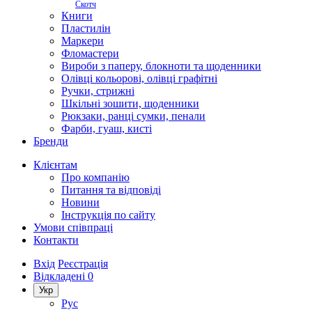
Скотч
Книги
Пластилін
Маркери
Фломастери
Вироби з паперу, блокноти та щоденники
Олівці кольорові, олівці графітні
Ручки, стрижні
Шкільні зошити, щоденники
Рюкзаки, ранці сумки, пенали
Фарби, гуаш, кисті
Бренди
Клієнтам
Про компанію
Питання та відповіді
Новини
Інструкція по сайту
Умови співпраці
Контакти
Вхід
Реєстрація
Відкладені
0
Укр
Рус