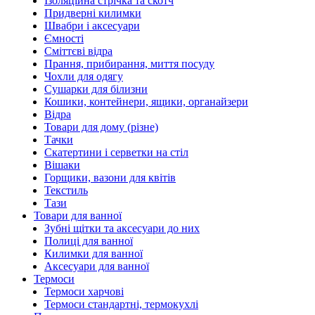
Ізоляційна стрічка та скотч
Придверні килимки
Швабри і аксесуари
Ємності
Сміттєві відра
Прання, прибирання, миття посуду
Чохли для одягу
Сушарки для білизни
Кошики, контейнери, ящики, органайзери
Відра
Товари для дому (різне)
Тачки
Скатертини і серветки на стіл
Вішаки
Горщики, вазони для квітів
Текстиль
Тази
Товари для ванної
Зубні щітки та аксесуари до них
Полиці для ванної
Килимки для ванної
Аксесуари для ванної
Термоси
Термоси харчові
Термоси стандартні, термокухлі