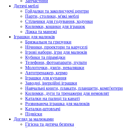
Запчастини
Дитячі меблі
Гойдалки та заколисуючі центри
Парти, столики, м'які меблі
Стільчики для годування, ходунки
Килимки, кошики для іграшок
Ліжка та манежі
Іграшки для малюків
Брязкальця та гризунки
Нічники, проектори та каруселі
Ігрові набори, ігри для малюків
Кубики та пірамідки
Телефони, фотоапарати, пульти
Молоточки, дзиґи, неваляшки
Автотренажер, кермо
Іграшки для купання
Заводні, інерційні іграшки
Навчальні книги, плакати, планшети, комп'ютери
Килимки, дуги та тренажери для немовлят
Каталки на палиці та канаті
Розвиваюча іграшка для малюків
Каталки-штовхачі
Підвіски
Догляд за малюками
Гігієна та дитяча безпека