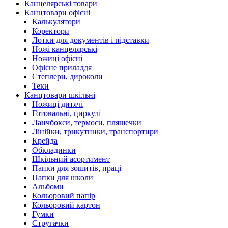
Канцелярські товари
Канцтовари офісні
Калькулятори
Коректори
Лотки для документів і підставки
Ножі канцелярські
Ножиці офісні
Офісне приладдя
Степлери, дироколи
Теки
Канцтовари шкільні
Ножиці дитячі
Готовальні, циркулі
Ланчбокси, термоси, пляшечки
Лінійки, трикутники, транспортири
Крейда
Обкладинки
Шкільний асортимент
Папки для зошитів, праці
Папки для школи
Альбоми
Кольоровий папір
Кольоровий картон
Гумки
Стругачки