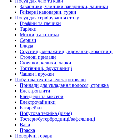
Посуд для чаю та кави
Заварники, чайники-заварники, чайники
Гейзерні кавоварки, турки
Посуд для сервірування столу
Графіни та глечики
Тарілки
Миски, салатники
Сервізи
Блюда
Соусниці, менажниці, креманки, кокотниці
Столові прилади
Склянки, келихи, чарки
Тортівниці, фруктівниці
Чашки і кружки
Побутова техніка, електротовари
Прилади для укладання волосся, стрижка
Електроплити
Блендери та міксери
Електрочайники
Батарейки
Побутова техніка (різне)
Тостери/бутербродниці/вафельниці
Ваги
Праска
Новорічні товари