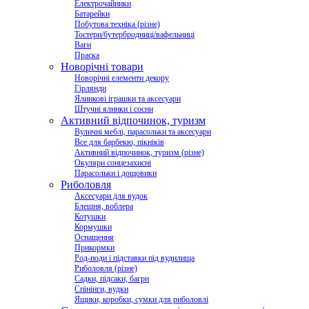
Електрочайники
Батарейки
Побутова техніка (різне)
Тостери/бутербродниці/вафельниці
Ваги
Праска
Новорічні товари
Новорічні елементи декору
Гірлянди
Ялинкові іграшки та аксесуари
Штучні ялинки і сосни
Активний відпочинок, туризм
Вуличні меблі, парасольки та аксесуари
Все для барбекю, пікніків
Активний відпочинок, туризм (різне)
Окуляри сонцезахисні
Парасольки і дощовики
Риболовля
Аксесуари для вудок
Блешня, воблера
Котушки
Кормушки
Оснащення
Прикормки
Род-поди і підставки під вудилища
Риболовля (різне)
Садки, підсаки, багри
Спінінги, вудки
Ящики, коробки, сумки для риболовлі