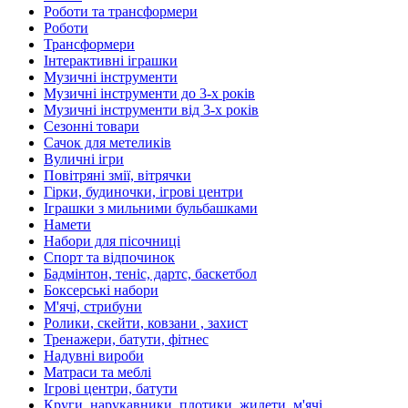
Роботи та трансформери
Роботи
Трансформери
Інтерактивні іграшки
Музичні інструменти
Музичні інструменти до 3-х років
Музичні інструменти від 3-х років
Сезонні товари
Сачок для метеликів
Вуличні ігри
Повітряні змії, вітрячки
Гірки, будиночки, ігрові центри
Іграшки з мильними бульбашками
Намети
Набори для пісочниці
Спорт та відпочинок
Бадмінтон, теніс, дартс, баскетбол
Боксерські набори
М'ячі, стрибуни
Ролики, скейти, ковзани , захист
Тренажери, батути, фітнес
Надувні вироби
Матраси та меблі
Ігрові центри, батути
Круги, нарукавники, плотики, жилети, м'ячі