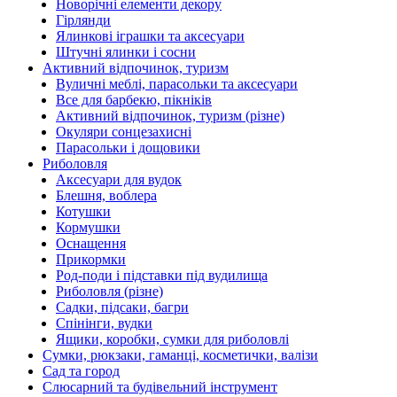
Новорічні елементи декору
Гірлянди
Ялинкові іграшки та аксесуари
Штучні ялинки і сосни
Активний відпочинок, туризм
Вуличні меблі, парасольки та аксесуари
Все для барбекю, пікніків
Активний відпочинок, туризм (різне)
Окуляри сонцезахисні
Парасольки і дощовики
Риболовля
Аксесуари для вудок
Блешня, воблера
Котушки
Кормушки
Оснащення
Прикормки
Род-поди і підставки під вудилища
Риболовля (різне)
Садки, підсаки, багри
Спінінги, вудки
Ящики, коробки, сумки для риболовлі
Сумки, рюкзаки, гаманці, косметички, валізи
Сад та город
Слюсарний та будівельний інструмент