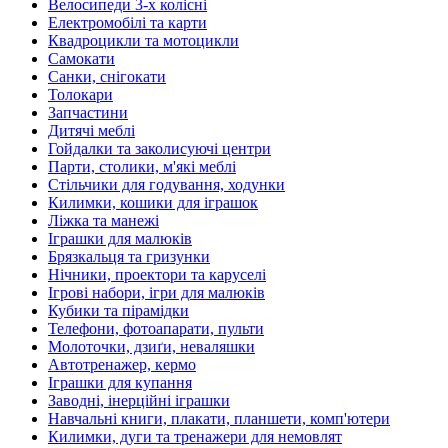
Велосипеди 3-х колісні
Електромобілі та карти
Квадроцикли та мотоцикли
Самокати
Санки, снігокати
Толокари
Запчастини
Дитячі меблі
Гойдалки та заколисуючі центри
Парти, столики, м'які меблі
Стільчики для годування, ходунки
Килимки, кошики для іграшок
Ліжка та манежі
Іграшки для малюків
Брязкальця та гризунки
Нічники, проектори та каруселі
Ігрові набори, ігри для малюків
Кубики та пірамідки
Телефони, фотоапарати, пульти
Молоточки, дзиґи, неваляшки
Автотренажер, кермо
Іграшки для купання
Заводні, інерційні іграшки
Навчальні книги, плакати, планшети, комп'ютери
Килимки, дуги та тренажери для немовлят