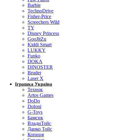
Barbie
TechnoDrive
Fisher-Price
Screechers Wild
TY
Disney Princess
GooJitZu
Kiddi Smart
LUKKY
Funko
DOKA
DINOSTER
Bruder
Laser X
Іграшка Україна
Технок
Artos Games
DoDo
Doloni
G-Toys
Бамсик
ВладиТойс
Данко Тойс
Копиця