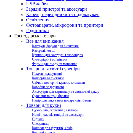
USB-кабелі
Зарядні пристрої та аксесуари
Кабелі, перехідники та подовжувачі
Освітлення
Фотоапарати, мікрофони та принтери
Годинники
Господарські товари
Все для випікання
Каструлі, форми для випікання
Каструлі, ковші
Кришки для каструль і сковорідок
Сковорідки і сотейники
Форми для льоду та морозива
Товари для свят і сувеніри
Пакети подарункові
Конверти та листівки
Свічки, повітряні кульки, хлопавки
Коробки подарункові
Аксесуари для карнавалу та святковий декор
Сувеніри та ігри, брелки
Папір для пакування подарунків, банти
Товари для кухні
Цукорниці, серветниці і набори
Ножі, ножиці, топірці та аксесуари
Підноси
Спецовниці
Кошики для фруктів, хліба
Кухонні дошки