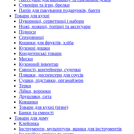
Сувеніри та ігри, брелки
Папір для пакування подарунків, банти
Товари для кухні
Цукорниці, серветниці і набори
Ножі, ножиці, топірці та аксесуари
Підноси
Спецовниці
Кошики для фруктів, хліба
Кухонні дошки
Кондитерські товари
Миски
Кухонний інвентар
Ємності, контейнери, судочки
Пляшки, диспенсери для соусів
Сушки, підставки, органайзери
Терки
Лійки, воронки
Друшляки, сита
Ковшики
Товари для кухні (різне)
Банки та ємності
Товари для дому
Клейонка
Інструменти, мультитули, ящики для інструментів