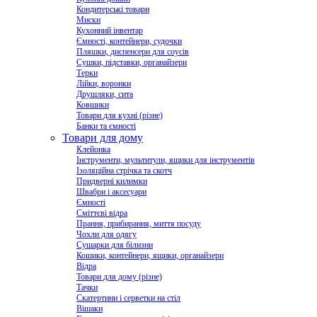
Кондитерські товари
Миски
Кухонний інвентар
Ємності, контейнери, судочки
Пляшки, диспенсери для соусів
Сушки, підставки, органайзери
Терки
Лійки, воронки
Друшляки, сита
Ковшики
Товари для кухні (різне)
Банки та ємності
Товари для дому
Клейонка
Інструменти, мультитули, ящики для інструментів
Ізоляційна стрічка та скотч
Придверні килимки
Швабри і аксесуари
Ємності
Сміттєві відра
Прання, прибирання, миття посуду
Чохли для одягу
Сушарки для білизни
Кошики, контейнери, ящики, органайзери
Відра
Товари для дому (різне)
Тачки
Скатертини і серветки на стіл
Вішаки