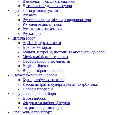
Ванночки , горщики, сидіння
Дитячий посуд та аксесуари
Іграшки на радіокеруванні
Р/у авто
Р/у гелікоптери, літаки, квадрокоптери
Р/у спецтехніка, танки
Р/у тварини та комахи
Р/у катери
Дитяча зброя
Арбалет, лук, рогатки
Іграшкова зброя
Кульки, патрони, пістони та аксесуари до зброї
Мечі, шаблі, шпаги, щити
Набори зброї, тир, лазертаг
Рації та біноклі
Водяна зброя та насоси
Сюжетно-рольові набори
Кухні, побутова техніка
Касові апарати, супермаркети, скарбнички
Набори професій
Фігурки та ігрові набори
Ігрові набори
Фігурки та набори фігурок
Тварини та динозаври
Іграшковий транспорт