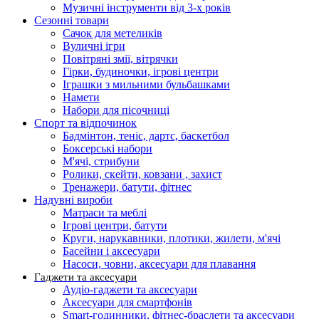
Музичні інструменти від 3-х років
Сезонні товари
Сачок для метеликів
Вуличні ігри
Повітряні змії, вітрячки
Гірки, будиночки, ігрові центри
Іграшки з мильними бульбашками
Намети
Набори для пісочниці
Спорт та відпочинок
Бадмінтон, теніс, дартс, баскетбол
Боксерські набори
М'ячі, стрибуни
Ролики, скейти, ковзани , захист
Тренажери, батути, фітнес
Надувні вироби
Матраси та меблі
Ігрові центри, батути
Круги, нарукавники, плотики, жилети, м'ячі
Басейни і аксесуари
Насоси, човни, аксесуари для плавання
Гаджети та аксесуари
Аудіо-гаджети та аксесуари
Аксесуари для смартфонів
Smart-годинники, фітнес-браслети та аксесуари