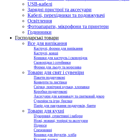
USB-кабелі
Зарядні пристрої та аксесуари
Кабелі, перехідники та подовжувачі
Освітлення
Фотоапарати, мікрофони та принтери
Годинники
Господарські товари
Все для випікання
Каструлі, форми для випікання
Каструлі, ковші
Кришки для каструль і сковорідок
Сковорідки і сотейники
Форми для льоду та морозива
Товари для свят і сувеніри
Пакети подарункові
Конверти та листівки
Свічки, повітряні кульки, хлопавки
Коробки подарункові
Аксесуари для карнавалу та святковий декор
Сувеніри та ігри, брелки
Папір для пакування подарунків, банти
Товари для кухні
Цукорниці, серветниці і набори
Ножі, ножиці, топірці та аксесуари
Підноси
Спецовниці
Кошики для фруктів, хліба
Кухонні дошки