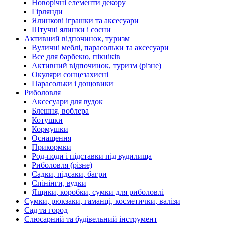
Новорічні елементи декору
Гірлянди
Ялинкові іграшки та аксесуари
Штучні ялинки і сосни
Активний відпочинок, туризм
Вуличні меблі, парасольки та аксесуари
Все для барбекю, пікніків
Активний відпочинок, туризм (різне)
Окуляри сонцезахисні
Парасольки і дощовики
Риболовля
Аксесуари для вудок
Блешня, воблера
Котушки
Кормушки
Оснащення
Прикормки
Род-поди і підставки під вудилища
Риболовля (різне)
Садки, підсаки, багри
Спінінги, вудки
Ящики, коробки, сумки для риболовлі
Сумки, рюкзаки, гаманці, косметички, валізи
Сад та город
Слюсарний та будівельний інструмент