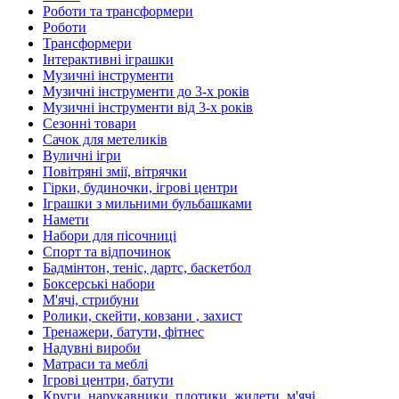
Роботи та трансформери
Роботи
Трансформери
Інтерактивні іграшки
Музичні інструменти
Музичні інструменти до 3-х років
Музичні інструменти від 3-х років
Сезонні товари
Сачок для метеликів
Вуличні ігри
Повітряні змії, вітрячки
Гірки, будиночки, ігрові центри
Іграшки з мильними бульбашками
Намети
Набори для пісочниці
Спорт та відпочинок
Бадмінтон, теніс, дартс, баскетбол
Боксерські набори
М'ячі, стрибуни
Ролики, скейти, ковзани , захист
Тренажери, батути, фітнес
Надувні вироби
Матраси та меблі
Ігрові центри, батути
Круги, нарукавники, плотики, жилети, м'ячі