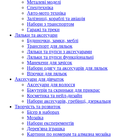
Металеві моделі
Спецтехніка
Авто-мото техніка
Залізниці, кораблі та авіація
Набори з транспортом
Гаражі та треки
Ляльки та аксесуари
Будиночки, замки, меблі
Транспорт для ляльок
Ляльки та пупси з аксесуарами
Ляльки та пупси функціональні
Манекени для зачісок
Набори одягу та аксесуарів для ляльок
Візочки для ляльок
Аксесуари для дівчаток
Аксесуари для волосся
Біжутерія та скриньки для прикрас
Косметика та нейл-дизайн
Набори аксесуарів, гребінці, дзеркальця
Творчість та розвиток
Бісер в наборах
Мозаїка
Набори експерементів
Дерев'яна іграшка
Картини по номерам та алмазна мозаїка