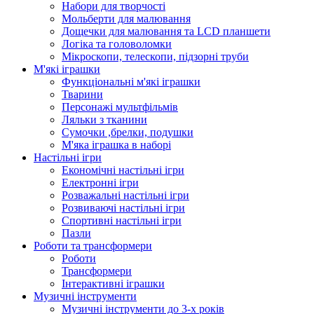
Набори для творчості
Мольберти для малювання
Дощечки для малювання та LCD планшети
Логіка та головоломки
Мікроскопи, телескопи, підзорні труби
М'які іграшки
Функціональні м'які іграшки
Тварини
Персонажі мультфільмів
Ляльки з тканини
Сумочки ,брелки, подушки
М'яка іграшка в наборі
Настільні ігри
Економічні настільні ігри
Електронні ігри
Розважальні настільні ігри
Розвиваючі настільні ігри
Спортивні настільні ігри
Пазли
Роботи та трансформери
Роботи
Трансформери
Інтерактивні іграшки
Музичні інструменти
Музичні інструменти до 3-х років