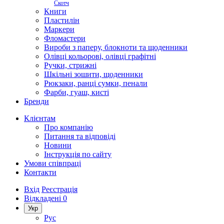
Скотч
Книги
Пластилін
Маркери
Фломастери
Вироби з паперу, блокноти та щоденники
Олівці кольорові, олівці графітні
Ручки, стрижні
Шкільні зошити, щоденники
Рюкзаки, ранці сумки, пенали
Фарби, гуаш, кисті
Бренди
Клієнтам
Про компанію
Питання та відповіді
Новини
Інструкція по сайту
Умови співпраці
Контакти
Вхід
Реєстрація
Відкладені
0
Укр
Рус