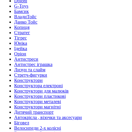
Doloni
G-Toys
Бамсик
ВладиТойс
Данко Тойс
Копиця
Стратег
Тігрес
Юніка
Ідейка
Оріон
Антистреси
Антистрес іграшка
Лизун та слайм
Стретч-фигурки
Конструктори
Конструктора електроні
Конструктори для малюків
Конструктори пластикові
Конструктори металеві
Конструктори магнітні
Дитячий транспорт
Автокрісла , візочки та аксесуари
Біговел
Велосипеди 2-х колісні