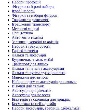
Набори професій
Фігурки та ігрові набори
Ігрові набори
Фігурки та набори фігурок
Тварини та динозаври
Іграшковий транспорт
Металеві моделі
Спецтехніка
Авто-мото техніка
Залізниці, кораблі та авіація
Набори з транспортом
Гаражі та треки
Ляльки та аксесуари
Будиночки, замки, меблі
Транспорт для ляльок
Ляльки та пупси з аксесуарами
Ляльки та пупси функціональні
Манекени для зачісок
Набори одягу та аксесуарів для ляльок
Візочки для ляльок
Аксесуари для дівчаток
Аксесуари для волосся
Біжутерія та скриньки для прикрас
Косметика та нейл-дизайн
Набори аксесуарів, гребінці, дзеркальця