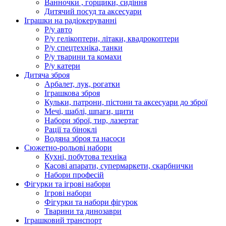
Ванночки , горщики, сидіння
Дитячий посуд та аксесуари
Іграшки на радіокеруванні
Р/у авто
Р/у гелікоптери, літаки, квадрокоптери
Р/у спецтехніка, танки
Р/у тварини та комахи
Р/у катери
Дитяча зброя
Арбалет, лук, рогатки
Іграшкова зброя
Кульки, патрони, пістони та аксесуари до зброї
Мечі, шаблі, шпаги, щити
Набори зброї, тир, лазертаг
Рації та біноклі
Водяна зброя та насоси
Сюжетно-рольові набори
Кухні, побутова техніка
Касові апарати, супермаркети, скарбнички
Набори професій
Фігурки та ігрові набори
Ігрові набори
Фігурки та набори фігурок
Тварини та динозаври
Іграшковий транспорт