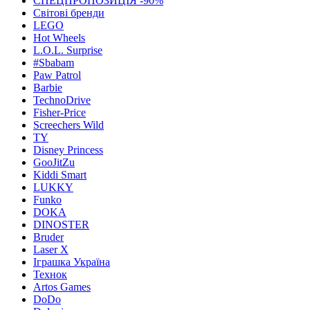
СПЕЦПРОПОЗИЦІЯ -90%
Світові бренди
LEGO
Hot Wheels
L.O.L. Surprise
#Sbabam
Paw Patrol
Barbie
TechnoDrive
Fisher-Price
Screechers Wild
TY
Disney Princess
GooJitZu
Kiddi Smart
LUKKY
Funko
DOKA
DINOSTER
Bruder
Laser X
Іграшка Україна
Технок
Artos Games
DoDo