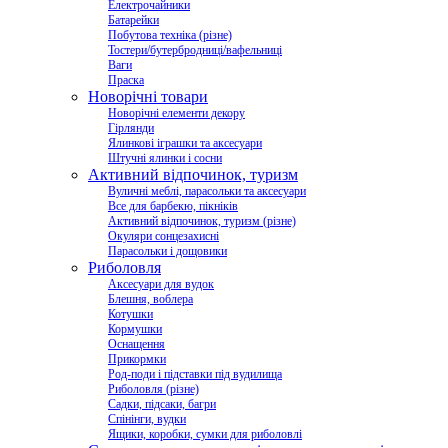
Електрочайники
Батарейки
Побутова техніка (різне)
Тостери/бутербродниці/вафельниці
Ваги
Праска
Новорічні товари
Новорічні елементи декору
Гірлянди
Ялинкові іграшки та аксесуари
Штучні ялинки і сосни
Активний відпочинок, туризм
Вуличні меблі, парасольки та аксесуари
Все для барбекю, пікніків
Активний відпочинок, туризм (різне)
Окуляри сонцезахисні
Парасольки і дощовики
Риболовля
Аксесуари для вудок
Блешня, воблера
Котушки
Кормушки
Оснащення
Прикормки
Род-поди і підставки під вудилища
Риболовля (різне)
Садки, підсаки, багри
Спінінги, вудки
Ящики, коробки, сумки для риболовлі