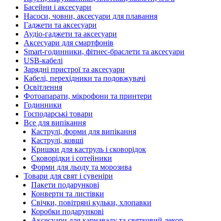
Басейни і аксесуари
Насоси, човни, аксесуари для плавання
Гаджети та аксесуари
Аудіо-гаджети та аксесуари
Аксесуари для смартфонів
Smart-годинники, фітнес-браслети та аксесуари
USB-кабелі
Зарядні пристрої та аксесуари
Кабелі, перехідники та подовжувачі
Освітлення
Фотоапарати, мікрофони та принтери
Годинники
Господарські товари
Все для випікання
Каструлі, форми для випікання
Каструлі, ковші
Кришки для каструль і сковорідок
Сковорідки і сотейники
Форми для льоду та морозива
Товари для свят і сувеніри
Пакети подарункові
Конверти та листівки
Свічки, повітряні кульки, хлопавки
Коробки подарункові
Аксесуари для карнавалу та святковий декор