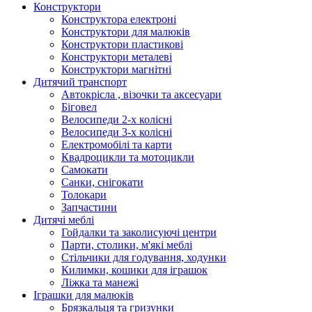
Конструктори
Конструктора електроні
Конструктори для малюків
Конструктори пластикові
Конструктори металеві
Конструктори магнітні
Дитячий транспорт
Автокрісла , візочки та аксесуари
Біговел
Велосипеди 2-х колісні
Велосипеди 3-х колісні
Електромобілі та карти
Квадроцикли та мотоцикли
Самокати
Санки, снігокати
Толокари
Запчастини
Дитячі меблі
Гойдалки та заколисуючі центри
Парти, столики, м'які меблі
Стільчики для годування, ходунки
Килимки, кошики для іграшок
Ліжка та манежі
Іграшки для малюків
Брязкальця та гризунки