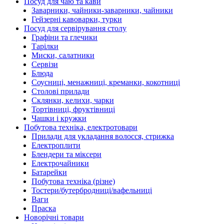
Посуд для чаю та кави
Заварники, чайники-заварники, чайники
Гейзерні кавоварки, турки
Посуд для сервірування столу
Графіни та глечики
Тарілки
Миски, салатники
Сервізи
Блюда
Соусниці, менажниці, креманки, кокотниці
Столові прилади
Склянки, келихи, чарки
Тортівниці, фруктівниці
Чашки і кружки
Побутова техніка, електротовари
Прилади для укладання волосся, стрижка
Електроплити
Блендери та міксери
Електрочайники
Батарейки
Побутова техніка (різне)
Тостери/бутербродниці/вафельниці
Ваги
Праска
Новорічні товари