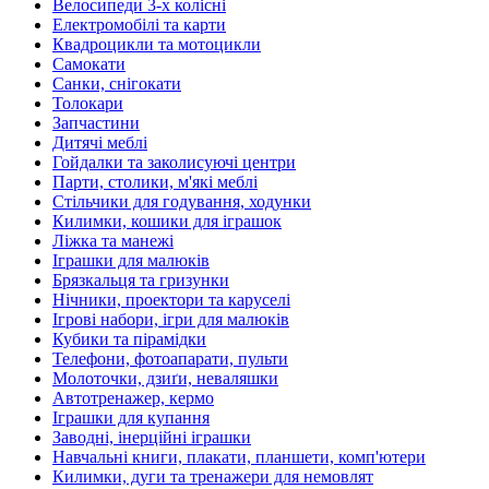
Велосипеди 3-х колісні
Електромобілі та карти
Квадроцикли та мотоцикли
Самокати
Санки, снігокати
Толокари
Запчастини
Дитячі меблі
Гойдалки та заколисуючі центри
Парти, столики, м'які меблі
Стільчики для годування, ходунки
Килимки, кошики для іграшок
Ліжка та манежі
Іграшки для малюків
Брязкальця та гризунки
Нічники, проектори та каруселі
Ігрові набори, ігри для малюків
Кубики та пірамідки
Телефони, фотоапарати, пульти
Молоточки, дзиґи, неваляшки
Автотренажер, кермо
Іграшки для купання
Заводні, інерційні іграшки
Навчальні книги, плакати, планшети, комп'ютери
Килимки, дуги та тренажери для немовлят