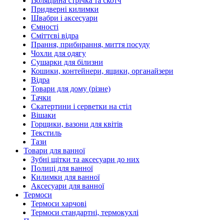
Ізоляційна стрічка та скотч
Придверні килимки
Швабри і аксесуари
Ємності
Сміттєві відра
Прання, прибирання, миття посуду
Чохли для одягу
Сушарки для білизни
Кошики, контейнери, ящики, органайзери
Відра
Товари для дому (різне)
Тачки
Скатертини і серветки на стіл
Вішаки
Горщики, вазони для квітів
Текстиль
Тази
Товари для ванної
Зубні щітки та аксесуари до них
Полиці для ванної
Килимки для ванної
Аксесуари для ванної
Термоси
Термоси харчові
Термоси стандартні, термокухлі