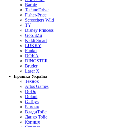
Barbie
TechnoDrive
Fisher-Price
Screechers Wild
TY
Disney Princess
GooJitZu
Kiddi Smart
LUKKY
Funko
DOKA
DINOSTER
Bruder
Laser X
Іграшка Україна
Технок
Artos Games
DoDo
Doloni
G-Toys
Бамсик
ВладиТойс
Данко Тойс
Копиця