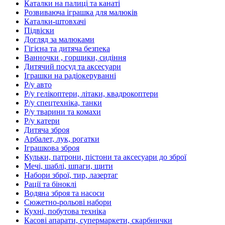
Каталки на палиці та канаті
Розвиваюча іграшка для малюків
Каталки-штовхачі
Підвіски
Догляд за малюками
Гігієна та дитяча безпека
Ванночки , горщики, сидіння
Дитячий посуд та аксесуари
Іграшки на радіокеруванні
Р/у авто
Р/у гелікоптери, літаки, квадрокоптери
Р/у спецтехніка, танки
Р/у тварини та комахи
Р/у катери
Дитяча зброя
Арбалет, лук, рогатки
Іграшкова зброя
Кульки, патрони, пістони та аксесуари до зброї
Мечі, шаблі, шпаги, щити
Набори зброї, тир, лазертаг
Рації та біноклі
Водяна зброя та насоси
Сюжетно-рольові набори
Кухні, побутова техніка
Касові апарати, супермаркети, скарбнички