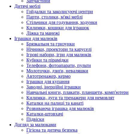
Запчастини
Дитячі меблі
Гойдалки та заколисуючі центри
Парти, столики, м'які меблі
Стільчики для годування, ходунки
Килимки, кошики для іграшок
Ліжка та манежі
Іграшки для малюків
Брязкальця та гризунки
Нічники, проектори та каруселі
Ігрові набори, ігри для малюків
Кубики та пірамідки
Телефони, фотоапарати, пульти
Молоточки, дзиґи, неваляшки
Автотренажер, кермо
Іграшки для купання
Заводні, інерційні іграшки
Навчальні книги, плакати, планшети, комп'ютери
Килимки, дуги та тренажери для немовлят
Каталки на палиці та канаті
Розвиваюча іграшка для малюків
Каталки-штовхачі
Підвіски
Догляд за малюками
Гігієна та дитяча безпека