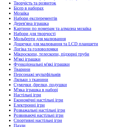
Творчість та розвиток
Бісер в наборах
Мозаїка
Набори експерементів
Дерев'яна іграшка
Картини по номерам та алмазна мозаїка
Набори для творчості
Мольберти для малювання
Дощечки для малювання та LCD планшети
Логіка та головоломки
Мікроскопи, телескопи, підзорні труби
М'які іграшки
Функціональні м'які іграшки
Тварини
Персонажі мультфільмів
Ляльки з тканини
Сумочки ,брелки, подушки
М'яка іграшка в наборі
Настільні ігри
Економічні настільні ігри
Електронні ігри
Розважальні настільні ігри
Розвиваючі настільні ігри
Спортивні настільні ігри
Пазли