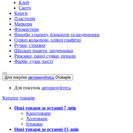
Клей
Скотч
Книги
Пластилін
Маркери
Фломастери
Вироби з паперу, блокноти та щоденники
Олівці кольорові, олівці графітні
Ручки, стрижні
Шкільні зошити, щоденники
Рюкзаки, ранці сумки, пенали
Фарби, гуаш, кисті
Для покупок
авторизуйтесь
0
товарів
Для покупок
авторизуйтесь
Каталог товарів
Нові товари за останнi 7 днiв
Канцтовари
Хозтовари
Іграшки
Нові товари за останнi 15 днiв