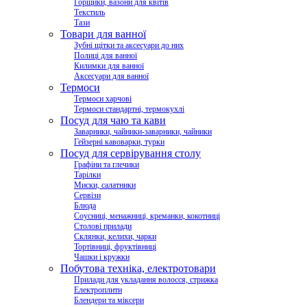
Горщики, вазони для квітів
Текстиль
Тази
Товари для ванної
Зубні щітки та аксесуари до них
Полиці для ванної
Килимки для ванної
Аксесуари для ванної
Термоси
Термоси харчові
Термоси стандартні, термокухлі
Посуд для чаю та кави
Заварники, чайники-заварники, чайники
Гейзерні кавоварки, турки
Посуд для сервірування столу
Графіни та глечики
Тарілки
Миски, салатники
Сервізи
Блюда
Соусниці, менажниці, креманки, кокотниці
Столові прилади
Склянки, келихи, чарки
Тортівниці, фруктівниці
Чашки і кружки
Побутова техніка, електротовари
Прилади для укладання волосся, стрижка
Електроплити
Блендери та міксери