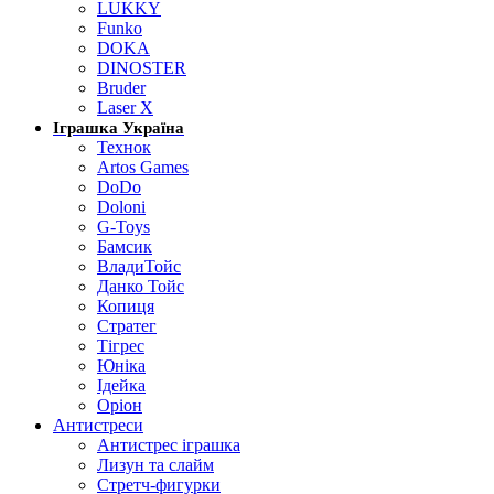
LUKKY
Funko
DOKA
DINOSTER
Bruder
Laser X
Іграшка Україна
Технок
Artos Games
DoDo
Doloni
G-Toys
Бамсик
ВладиТойс
Данко Тойс
Копиця
Стратег
Тігрес
Юніка
Ідейка
Оріон
Антистреси
Антистрес іграшка
Лизун та слайм
Стретч-фигурки