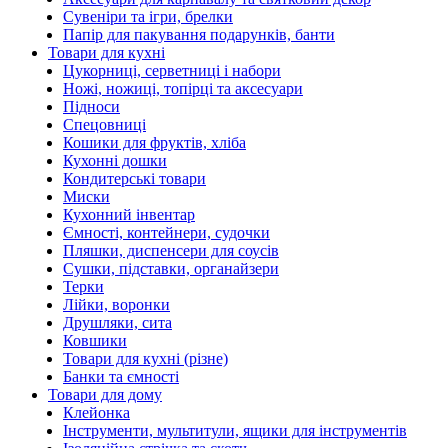
Сувеніри та ігри, брелки
Папір для пакування подарунків, банти
Товари для кухні
Цукорниці, серветниці і набори
Ножі, ножиці, топірці та аксесуари
Підноси
Спецовниці
Кошики для фруктів, хліба
Кухонні дошки
Кондитерські товари
Миски
Кухонний інвентар
Ємності, контейнери, судочки
Пляшки, диспенсери для соусів
Сушки, підставки, органайзери
Терки
Лійки, воронки
Друшляки, сита
Ковшики
Товари для кухні (різне)
Банки та ємності
Товари для дому
Клейонка
Інструменти, мультитули, ящики для інструментів