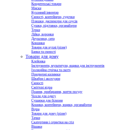
Кондитерські товари
Миски
Кухонний інвентар
Ємності, контейнери, судочки
Пляшки, диспенсери для соусів
Сушки, підставки, органайзери
Терки
Лійки, воронки
Друшляки, сита
Ковшики
Товари для кухні (різне)
Банки та ємності
Товари для дому
Клейонка
Інструменти, мультитули, ящики для інструментів
Ізоляційна стрічка та скотч
Придверні килимки
Швабри і аксесуари
Ємності
Сміттєві відра
Прання, прибирання, миття посуду
Чохли для одягу
Сушарки для білизни
Кошики, контейнери, ящики, органайзери
Відра
Товари для дому (різне)
Тачки
Скатертини і серветки на стіл
Вішаки