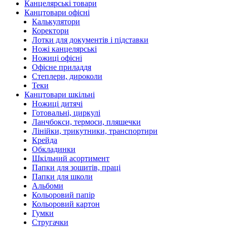
Канцелярські товари
Канцтовари офісні
Калькулятори
Коректори
Лотки для документів і підставки
Ножі канцелярські
Ножиці офісні
Офісне приладдя
Степлери, дироколи
Теки
Канцтовари шкільні
Ножиці дитячі
Готовальні, циркулі
Ланчбокси, термоси, пляшечки
Лінійки, трикутники, транспортири
Крейда
Обкладинки
Шкільний асортимент
Папки для зошитів, праці
Папки для школи
Альбоми
Кольоровий папір
Кольоровий картон
Гумки
Стругачки