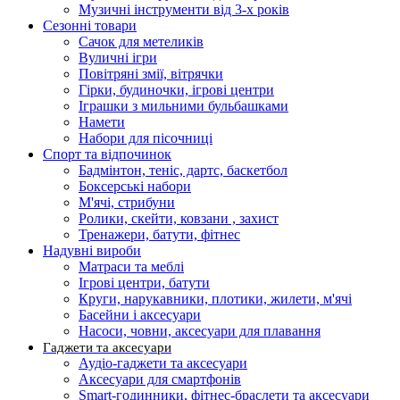
Музичні інструменти від 3-х років
Сезонні товари
Сачок для метеликів
Вуличні ігри
Повітряні змії, вітрячки
Гірки, будиночки, ігрові центри
Іграшки з мильними бульбашками
Намети
Набори для пісочниці
Спорт та відпочинок
Бадмінтон, теніс, дартс, баскетбол
Боксерські набори
М'ячі, стрибуни
Ролики, скейти, ковзани , захист
Тренажери, батути, фітнес
Надувні вироби
Матраси та меблі
Ігрові центри, батути
Круги, нарукавники, плотики, жилети, м'ячі
Басейни і аксесуари
Насоси, човни, аксесуари для плавання
Гаджети та аксесуари
Аудіо-гаджети та аксесуари
Аксесуари для смартфонів
Smart-годинники, фітнес-браслети та аксесуари