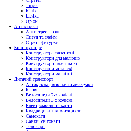
Стратег
Тігрес
Юніка
Ідейка
Оріон
Антистреси
Антистрес іграшка
Лизун та слайм
Стретч-фигурки
Конструктори
Конструктора електроні
Конструктори для малюків
Конструктори пластикові
Конструктори металеві
Конструктори магнітні
Дитячий транспорт
Автокрісла , візочки та аксесуари
Біговел
Велосипеди 2-х колісні
Велосипеди 3-х колісні
Електромобілі та карти
Квадроцикли та мотоцикли
Самокати
Санки, снігокати
Толокари