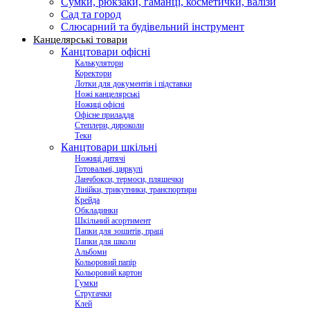
Сумки, рюкзаки, гаманці, косметички, валізи
Сад та город
Слюсарний та будівельний інструмент
Канцелярські товари
Канцтовари офісні
Калькулятори
Коректори
Лотки для документів і підставки
Ножі канцелярські
Ножиці офісні
Офісне приладдя
Степлери, дироколи
Теки
Канцтовари шкільні
Ножиці дитячі
Готовальні, циркулі
Ланчбокси, термоси, пляшечки
Лінійки, трикутники, транспортири
Крейда
Обкладинки
Шкільний асортимент
Папки для зошитів, праці
Папки для школи
Альбоми
Кольоровий папір
Кольоровий картон
Гумки
Стругачки
Клей