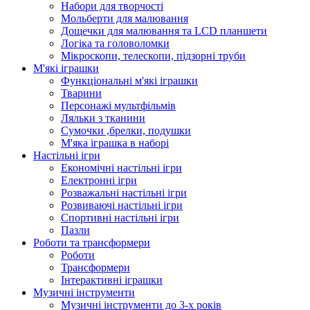
Набори для творчості
Мольберти для малювання
Дощечки для малювання та LCD планшети
Логіка та головоломки
Мікроскопи, телескопи, підзорні труби
М'які іграшки
Функціональні м'які іграшки
Тварини
Персонажі мультфільмів
Ляльки з тканини
Сумочки ,брелки, подушки
М'яка іграшка в наборі
Настільні ігри
Економічні настільні ігри
Електронні ігри
Розважальні настільні ігри
Розвиваючі настільні ігри
Спортивні настільні ігри
Пазли
Роботи та трансформери
Роботи
Трансформери
Інтерактивні іграшки
Музичні інструменти
Музичні інструменти до 3-х років