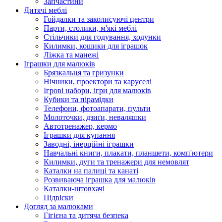
Запчастини
Дитячі меблі
Гойдалки та заколисуючі центри
Парти, столики, м'які меблі
Стільчики для годування, ходунки
Килимки, кошики для іграшок
Ліжка та манежі
Іграшки для малюків
Брязкальця та гризунки
Нічники, проектори та каруселі
Ігрові набори, ігри для малюків
Кубики та пірамідки
Телефони, фотоапарати, пульти
Молоточки, дзиґи, неваляшки
Автотренажер, кермо
Іграшки для купання
Заводні, інерційні іграшки
Навчальні книги, плакати, планшети, комп'ютери
Килимки, дуги та тренажери для немовлят
Каталки на палиці та канаті
Розвиваюча іграшка для малюків
Каталки-штовхачі
Підвіски
Догляд за малюками
Гігієна та дитяча безпека