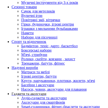
Музичні інструменти від 3-х років
Сезонні товари
Сачок для метеликів
Вуличні ігри
Повітряні змії, вітрячки
Гірки, будиночки, ігрові центри
Іграшки з мильними бульбашками
Намети
Набори для пісочниці
Спорт та відпочинок
Бадмінтон, теніс, дартс, баскетбол
Боксерські набори
М'ячі, стрибуни
Ролики, скейти, ковзани , захист
Тренажери, батути, фітнес
Надувні вироби
Матраси та меблі
Ігрові центри, батути
Круги, нарукавники, плотики, жилети, м'ячі
Басейни і аксесуари
Насоси, човни, аксесуари для плавання
Гаджети та аксесуари
Аудіо-гаджети та аксесуари
Аксесуари для смартфонів
Smart-годинники, фітнес-браслети та аксесуари