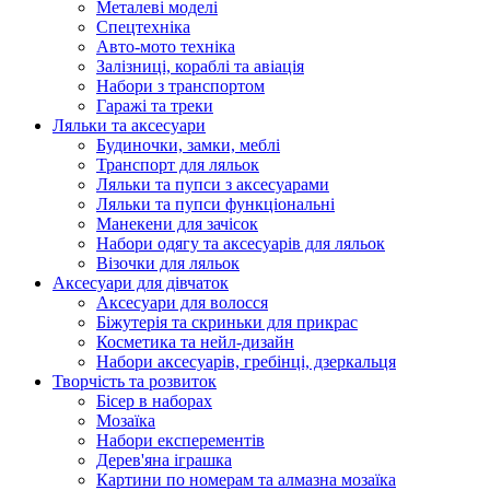
Металеві моделі
Спецтехніка
Авто-мото техніка
Залізниці, кораблі та авіація
Набори з транспортом
Гаражі та треки
Ляльки та аксесуари
Будиночки, замки, меблі
Транспорт для ляльок
Ляльки та пупси з аксесуарами
Ляльки та пупси функціональні
Манекени для зачісок
Набори одягу та аксесуарів для ляльок
Візочки для ляльок
Аксесуари для дівчаток
Аксесуари для волосся
Біжутерія та скриньки для прикрас
Косметика та нейл-дизайн
Набори аксесуарів, гребінці, дзеркальця
Творчість та розвиток
Бісер в наборах
Мозаїка
Набори експерементів
Дерев'яна іграшка
Картини по номерам та алмазна мозаїка