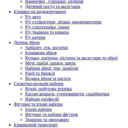
Ванночки , горщики, сидіння
Дитячий посуд та аксесуари
Іграшки на радіокеруванні
Р/у авто
Р/у гелікоптери, літаки, квадрокоптери
Р/у спецтехніка, танки
Р/у тварини та комахи
Р/у катери
Дитяча зброя
Арбалет, лук, рогатки
Іграшкова зброя
Кульки, патрони, пістони та аксесуари до зброї
Мечі, шаблі, шпаги, щити
Набори зброї, тир, лазертаг
Рації та біноклі
Водяна зброя та насоси
Сюжетно-рольові набори
Кухні, побутова техніка
Касові апарати, супермаркети, скарбнички
Набори професій
Фігурки та ігрові набори
Ігрові набори
Фігурки та набори фігурок
Тварини та динозаври
Іграшковий транспорт