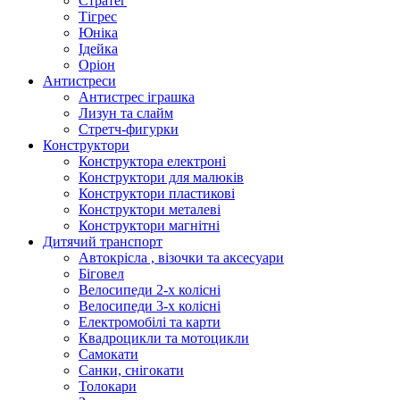
Стратег
Тігрес
Юніка
Ідейка
Оріон
Антистреси
Антистрес іграшка
Лизун та слайм
Стретч-фигурки
Конструктори
Конструктора електроні
Конструктори для малюків
Конструктори пластикові
Конструктори металеві
Конструктори магнітні
Дитячий транспорт
Автокрісла , візочки та аксесуари
Біговел
Велосипеди 2-х колісні
Велосипеди 3-х колісні
Електромобілі та карти
Квадроцикли та мотоцикли
Самокати
Санки, снігокати
Толокари