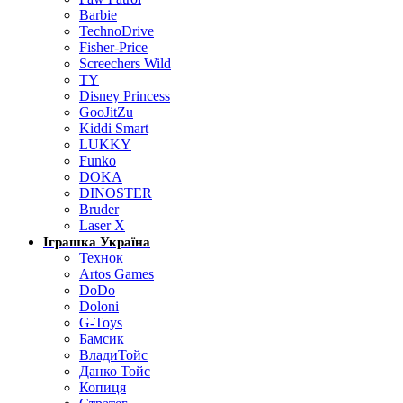
Barbie
TechnoDrive
Fisher-Price
Screechers Wild
TY
Disney Princess
GooJitZu
Kiddi Smart
LUKKY
Funko
DOKA
DINOSTER
Bruder
Laser X
Іграшка Україна
Технок
Artos Games
DoDo
Doloni
G-Toys
Бамсик
ВладиТойс
Данко Тойс
Копиця