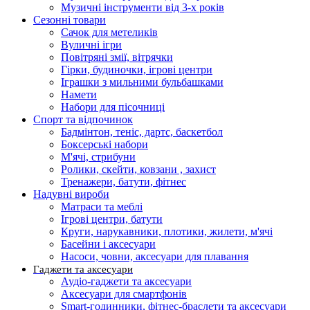
Музичні інструменти від 3-х років
Сезонні товари
Сачок для метеликів
Вуличні ігри
Повітряні змії, вітрячки
Гірки, будиночки, ігрові центри
Іграшки з мильними бульбашками
Намети
Набори для пісочниці
Спорт та відпочинок
Бадмінтон, теніс, дартс, баскетбол
Боксерські набори
М'ячі, стрибуни
Ролики, скейти, ковзани , захист
Тренажери, батути, фітнес
Надувні вироби
Матраси та меблі
Ігрові центри, батути
Круги, нарукавники, плотики, жилети, м'ячі
Басейни і аксесуари
Насоси, човни, аксесуари для плавання
Гаджети та аксесуари
Аудіо-гаджети та аксесуари
Аксесуари для смартфонів
Smart-годинники, фітнес-браслети та аксесуари