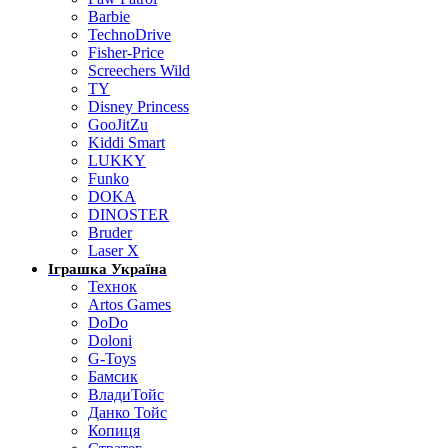
Barbie
TechnoDrive
Fisher-Price
Screechers Wild
TY
Disney Princess
GooJitZu
Kiddi Smart
LUKKY
Funko
DOKA
DINOSTER
Bruder
Laser X
Іграшка Україна
Технок
Artos Games
DoDo
Doloni
G-Toys
Бамсик
ВладиТойс
Данко Тойс
Копиця