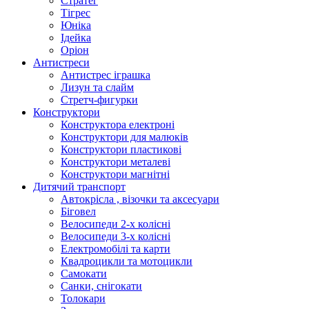
Стратег
Тігрес
Юніка
Ідейка
Оріон
Антистреси
Антистрес іграшка
Лизун та слайм
Стретч-фигурки
Конструктори
Конструктора електроні
Конструктори для малюків
Конструктори пластикові
Конструктори металеві
Конструктори магнітні
Дитячий транспорт
Автокрісла , візочки та аксесуари
Біговел
Велосипеди 2-х колісні
Велосипеди 3-х колісні
Електромобілі та карти
Квадроцикли та мотоцикли
Самокати
Санки, снігокати
Толокари