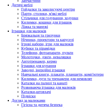
Запчастини
Дитячі меблі
Гойдалки та заколисуючі центри
Парти, столики, м'які меблі
Стільчики для годування, ходунки
Килимки, кошики для іграшок
Ліжка та манежі
Іграшки для малюків
Брязкальця та гризунки
Нічники, проектори та каруселі
Ігрові набори, ігри для малюків
Кубики та пірамідки
Телефони, фотоапарати, пульти
Молоточки, дзиґи, неваляшки
Автотренажер, кермо
Іграшки для купання
Заводні, інерційні іграшки
Навчальні книги, плакати, планшети, комп'ютери
Килимки, дуги та тренажери для немовлят
Каталки на палиці та канаті
Розвиваюча іграшка для малюків
Каталки-штовхачі
Підвіски
Догляд за малюками
Гігієна та дитяча безпека