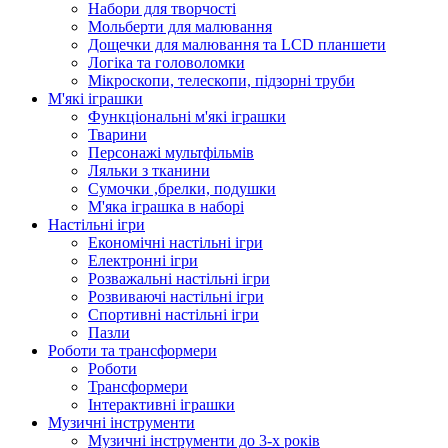
Набори для творчості
Мольберти для малювання
Дощечки для малювання та LCD планшети
Логіка та головоломки
Мікроскопи, телескопи, підзорні труби
М'які іграшки
Функціональні м'які іграшки
Тварини
Персонажі мультфільмів
Ляльки з тканини
Сумочки ,брелки, подушки
М'яка іграшка в наборі
Настільні ігри
Економічні настільні ігри
Електронні ігри
Розважальні настільні ігри
Розвиваючі настільні ігри
Спортивні настільні ігри
Пазли
Роботи та трансформери
Роботи
Трансформери
Інтерактивні іграшки
Музичні інструменти
Музичні інструменти до 3-х років