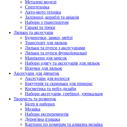
Металеві моделі
Спецтехніка
Авто-мото техніка
Залізниці, кораблі та авіація
Набори з транспортом
Гаражі та треки
Ляльки та аксесуари
Будиночки, замки, меблі
Транспорт для ляльок
Ляльки та пупси з аксесуарами
Ляльки та пупси функціональні
Манекени для зачісок
Набори одягу та аксесуарів для ляльок
Візочки для ляльок
Аксесуари для дівчаток
Аксесуари для волосся
Біжутерія та скриньки для прикрас
Косметика та нейл-дизайн
Набори аксесуарів, гребінці, дзеркальця
Творчість та розвиток
Бісер в наборах
Мозаїка
Набори експерементів
Дерев'яна іграшка
Картини по номерам та алмазна мозаїка