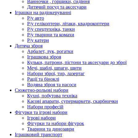
Ванночки , горщики, сидіння
Дитячий посуд та аксесуари
Іграшки на радіокеруванні
Р/у авто
Р/у гелікоптери, літаки, квадрокоптери
Р/у спецтехніка, танки
Р/у тварини та комахи
Р/у катери
Дитяча зброя
Арбалет, лук, рогатки
Іграшкова зброя
Кульки, патрони, пістони та аксесуари до зброї
Мечі, шаблі, шпаги, щити
Набори зброї, тир, лазертаг
Рації та біноклі
Водяна зброя та насоси
Сюжетно-рольові набори
Кухні, побутова техніка
Касові апарати, супермаркети, скарбнички
Набори професій
Фігурки та ігрові набори
Ігрові набори
Фігурки та набори фігурок
Тварини та динозаври
Іграшковий транспорт