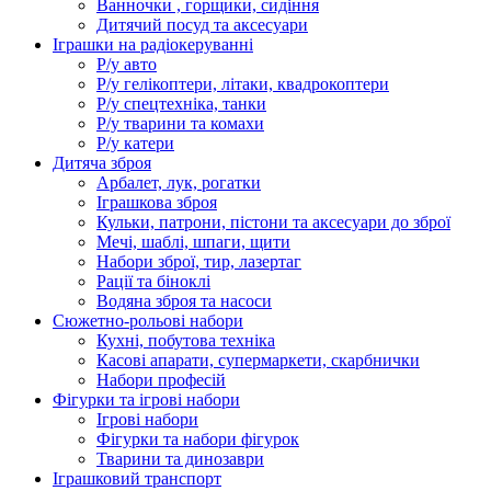
Ванночки , горщики, сидіння
Дитячий посуд та аксесуари
Іграшки на радіокеруванні
Р/у авто
Р/у гелікоптери, літаки, квадрокоптери
Р/у спецтехніка, танки
Р/у тварини та комахи
Р/у катери
Дитяча зброя
Арбалет, лук, рогатки
Іграшкова зброя
Кульки, патрони, пістони та аксесуари до зброї
Мечі, шаблі, шпаги, щити
Набори зброї, тир, лазертаг
Рації та біноклі
Водяна зброя та насоси
Сюжетно-рольові набори
Кухні, побутова техніка
Касові апарати, супермаркети, скарбнички
Набори професій
Фігурки та ігрові набори
Ігрові набори
Фігурки та набори фігурок
Тварини та динозаври
Іграшковий транспорт