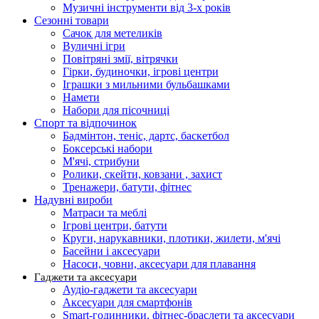
Музичні інструменти від 3-х років
Сезонні товари
Сачок для метеликів
Вуличні ігри
Повітряні змії, вітрячки
Гірки, будиночки, ігрові центри
Іграшки з мильними бульбашками
Намети
Набори для пісочниці
Спорт та відпочинок
Бадмінтон, теніс, дартс, баскетбол
Боксерські набори
М'ячі, стрибуни
Ролики, скейти, ковзани , захист
Тренажери, батути, фітнес
Надувні вироби
Матраси та меблі
Ігрові центри, батути
Круги, нарукавники, плотики, жилети, м'ячі
Басейни і аксесуари
Насоси, човни, аксесуари для плавання
Гаджети та аксесуари
Аудіо-гаджети та аксесуари
Аксесуари для смартфонів
Smart-годинники, фітнес-браслети та аксесуари