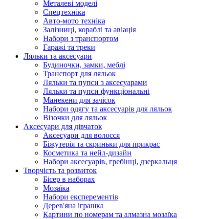
Металеві моделі
Спецтехніка
Авто-мото техніка
Залізниці, кораблі та авіація
Набори з транспортом
Гаражі та треки
Ляльки та аксесуари
Будиночки, замки, меблі
Транспорт для ляльок
Ляльки та пупси з аксесуарами
Ляльки та пупси функціональні
Манекени для зачісок
Набори одягу та аксесуарів для ляльок
Візочки для ляльок
Аксесуари для дівчаток
Аксесуари для волосся
Біжутерія та скриньки для прикрас
Косметика та нейл-дизайн
Набори аксесуарів, гребінці, дзеркальця
Творчість та розвиток
Бісер в наборах
Мозаїка
Набори експерементів
Дерев'яна іграшка
Картини по номерам та алмазна мозаїка