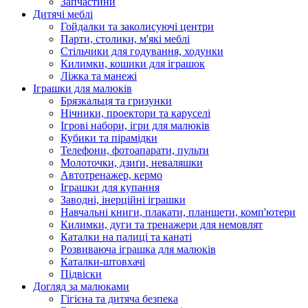
Запчастини
Дитячі меблі
Гойдалки та заколисуючі центри
Парти, столики, м'які меблі
Стільчики для годування, ходунки
Килимки, кошики для іграшок
Ліжка та манежі
Іграшки для малюків
Брязкальця та гризунки
Нічники, проектори та каруселі
Ігрові набори, ігри для малюків
Кубики та пірамідки
Телефони, фотоапарати, пульти
Молоточки, дзиґи, неваляшки
Автотренажер, кермо
Іграшки для купання
Заводні, інерційні іграшки
Навчальні книги, плакати, планшети, комп'ютери
Килимки, дуги та тренажери для немовлят
Каталки на палиці та канаті
Розвиваюча іграшка для малюків
Каталки-штовхачі
Підвіски
Догляд за малюками
Гігієна та дитяча безпека