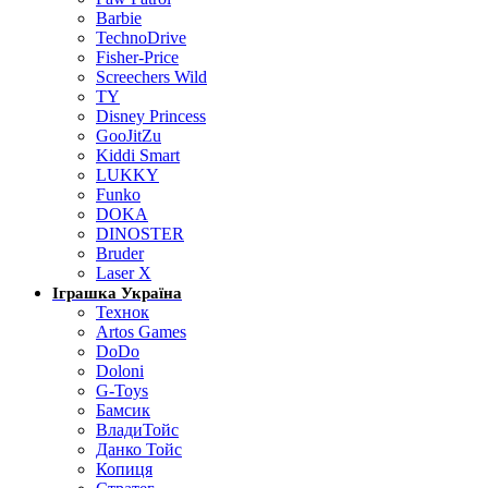
Barbie
TechnoDrive
Fisher-Price
Screechers Wild
TY
Disney Princess
GooJitZu
Kiddi Smart
LUKKY
Funko
DOKA
DINOSTER
Bruder
Laser X
Іграшка Україна
Технок
Artos Games
DoDo
Doloni
G-Toys
Бамсик
ВладиТойс
Данко Тойс
Копиця