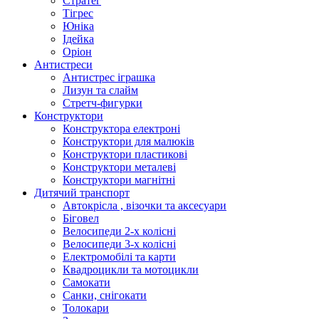
Стратег
Тігрес
Юніка
Ідейка
Оріон
Антистреси
Антистрес іграшка
Лизун та слайм
Стретч-фигурки
Конструктори
Конструктора електроні
Конструктори для малюків
Конструктори пластикові
Конструктори металеві
Конструктори магнітні
Дитячий транспорт
Автокрісла , візочки та аксесуари
Біговел
Велосипеди 2-х колісні
Велосипеди 3-х колісні
Електромобілі та карти
Квадроцикли та мотоцикли
Самокати
Санки, снігокати
Толокари