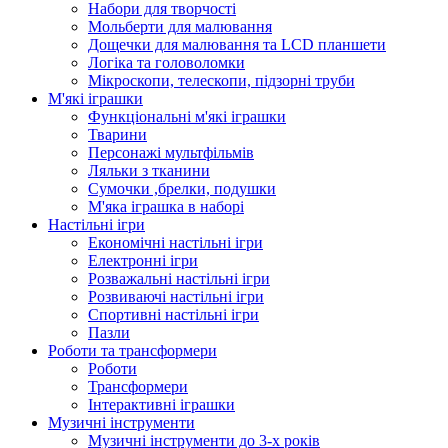
Набори для творчості
Мольберти для малювання
Дощечки для малювання та LCD планшети
Логіка та головоломки
Мікроскопи, телескопи, підзорні труби
М'які іграшки
Функціональні м'які іграшки
Тварини
Персонажі мультфільмів
Ляльки з тканини
Сумочки ,брелки, подушки
М'яка іграшка в наборі
Настільні ігри
Економічні настільні ігри
Електронні ігри
Розважальні настільні ігри
Розвиваючі настільні ігри
Спортивні настільні ігри
Пазли
Роботи та трансформери
Роботи
Трансформери
Інтерактивні іграшки
Музичні інструменти
Музичні інструменти до 3-х років