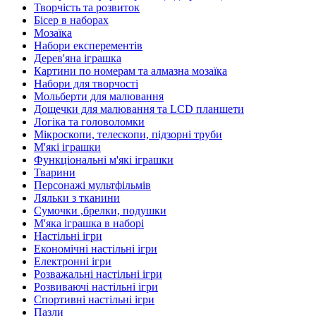
Творчість та розвиток
Бісер в наборах
Мозаїка
Набори експерементів
Дерев'яна іграшка
Картини по номерам та алмазна мозаїка
Набори для творчості
Мольберти для малювання
Дощечки для малювання та LCD планшети
Логіка та головоломки
Мікроскопи, телескопи, підзорні труби
М'які іграшки
Функціональні м'які іграшки
Тварини
Персонажі мультфільмів
Ляльки з тканини
Сумочки ,брелки, подушки
М'яка іграшка в наборі
Настільні ігри
Економічні настільні ігри
Електронні ігри
Розважальні настільні ігри
Розвиваючі настільні ігри
Спортивні настільні ігри
Пазли