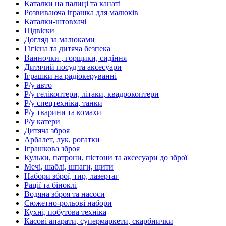
Каталки на палиці та канаті
Розвиваюча іграшка для малюків
Каталки-штовхачі
Підвіски
Догляд за малюками
Гігієна та дитяча безпека
Ванночки , горщики, сидіння
Дитячий посуд та аксесуари
Іграшки на радіокеруванні
Р/у авто
Р/у гелікоптери, літаки, квадрокоптери
Р/у спецтехніка, танки
Р/у тварини та комахи
Р/у катери
Дитяча зброя
Арбалет, лук, рогатки
Іграшкова зброя
Кульки, патрони, пістони та аксесуари до зброї
Мечі, шаблі, шпаги, щити
Набори зброї, тир, лазертаг
Рації та біноклі
Водяна зброя та насоси
Сюжетно-рольові набори
Кухні, побутова техніка
Касові апарати, супермаркети, скарбнички