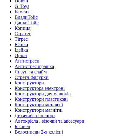
Doloni
G-Toys
Бамсик
ВладиТойс
Данко Тойс
Копиця
Стратег
Тігрес
Юніка
Ідейка
Оріон
Антистреси
Антистрес іграшка
Лизун та слайм
Стретч-фигурки
Конструктори
Конструктора електроні
Конструктори для малюків
Конструктори пластикові
Конструктори металеві
Конструктори магнітні
Дитячий транспорт
Автокрісла , візочки та аксесуари
Біговел
Велосипеди 2-х колісні