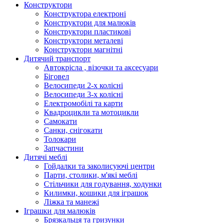
Конструктори
Конструктора електроні
Конструктори для малюків
Конструктори пластикові
Конструктори металеві
Конструктори магнітні
Дитячий транспорт
Автокрісла , візочки та аксесуари
Біговел
Велосипеди 2-х колісні
Велосипеди 3-х колісні
Електромобілі та карти
Квадроцикли та мотоцикли
Самокати
Санки, снігокати
Толокари
Запчастини
Дитячі меблі
Гойдалки та заколисуючі центри
Парти, столики, м'які меблі
Стільчики для годування, ходунки
Килимки, кошики для іграшок
Ліжка та манежі
Іграшки для малюків
Брязкальця та гризунки