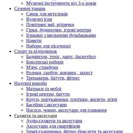
Музичні інструменти від 3-х років
Сезонні товари
Сачок для метеликів
Вуличні ігри
Повітряні змії, вітрячки
Гірки, будиночки, ігрові центри
Іграшки з мильними бульбашками
Намети
Набори для пісочниці
Спорт та відпочинок
Бадмінтон, теніс, дартс, баскетбол
Боксерські набори
М'ячі, стрибуни
Ролики, скейти, ковзани , захист
Тренажери, батути, фітнес
Надувні вироби
Матраси та меблі
Ігрові центри, батути
Круги, нарукавники, плотики, жилети, м'ячі
Басейни і аксесуари
Насоси, човни, аксесуари для плавання
Гаджети та аксесуари
Аудіо-гаджети та аксесуари
Аксесуари для смартфонів
Smart-годинники, фітнес-браслети та аксесуари