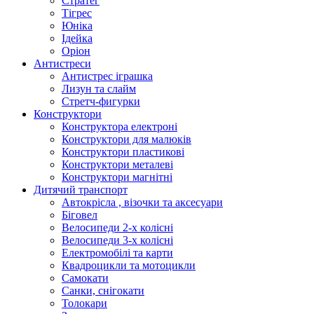
Стратег
Тігрес
Юніка
Ідейка
Оріон
Антистреси
Антистрес іграшка
Лизун та слайм
Стретч-фигурки
Конструктори
Конструктора електроні
Конструктори для малюків
Конструктори пластикові
Конструктори металеві
Конструктори магнітні
Дитячий транспорт
Автокрісла , візочки та аксесуари
Біговел
Велосипеди 2-х колісні
Велосипеди 3-х колісні
Електромобілі та карти
Квадроцикли та мотоцикли
Самокати
Санки, снігокати
Толокари