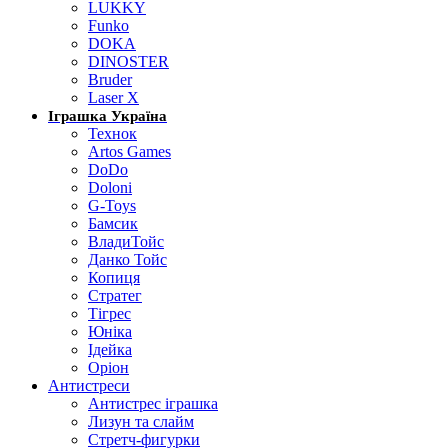
LUKKY
Funko
DOKA
DINOSTER
Bruder
Laser X
Іграшка Україна
Технок
Artos Games
DoDo
Doloni
G-Toys
Бамсик
ВладиТойс
Данко Тойс
Копиця
Стратег
Тігрес
Юніка
Ідейка
Оріон
Антистреси
Антистрес іграшка
Лизун та слайм
Стретч-фигурки