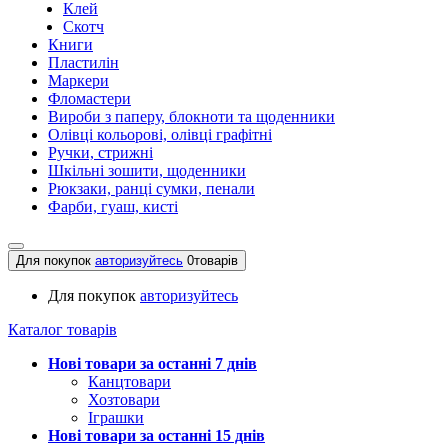
Клей
Скотч
Книги
Пластилін
Маркери
Фломастери
Вироби з паперу, блокноти та щоденники
Олівці кольорові, олівці графітні
Ручки, стрижні
Шкільні зошити, щоденники
Рюкзаки, ранці сумки, пенали
Фарби, гуаш, кисті
Для покупок
авторизуйтесь
0
товарів
Для покупок
авторизуйтесь
Каталог товарів
Нові товари за останнi 7 днiв
Канцтовари
Хозтовари
Іграшки
Нові товари за останнi 15 днiв