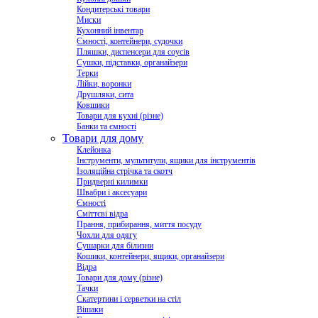
Кондитерські товари
Миски
Кухонний інвентар
Ємності, контейнери, судочки
Пляшки, диспенсери для соусів
Сушки, підставки, органайзери
Терки
Лійки, воронки
Друшляки, сита
Ковшики
Товари для кухні (різне)
Банки та ємності
Товари для дому
Клейонка
Інструменти, мультитули, ящики для інструментів
Ізоляційна стрічка та скотч
Придверні килимки
Швабри і аксесуари
Ємності
Сміттєві відра
Прання, прибирання, миття посуду
Чохли для одягу
Сушарки для білизни
Кошики, контейнери, ящики, органайзери
Відра
Товари для дому (різне)
Тачки
Скатертини і серветки на стіл
Вішаки