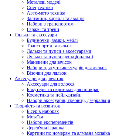
Металеві моделі
Спецтехніка
Авто-мото техніка
Залізниці, кораблі та авіація
Набори з транспортом
Гаражі та треки
Ляльки та аксесуари
Будиночки, замки, меблі
Транспорт для ляльок
Ляльки та пупси з аксесуарами
Ляльки та пупси функціональні
Манекени для зачісок
Набори одягу та аксесуарів для ляльок
Візочки для ляльок
Аксесуари для дівчаток
Аксесуари для волосся
Біжутерія та скриньки для прикрас
Косметика та нейл-дизайн
Набори аксесуарів, гребінці, дзеркальця
Творчість та розвиток
Бісер в наборах
Мозаїка
Набори експерементів
Дерев'яна іграшка
Картини по номерам та алмазна мозаїка