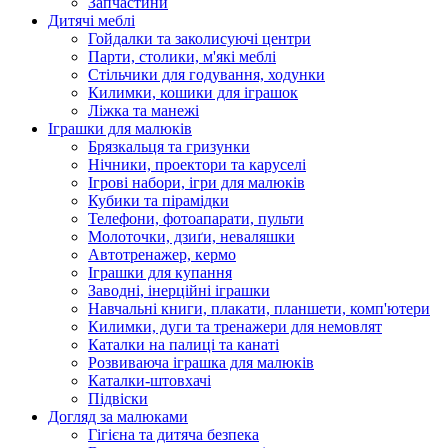
Запчастини
Дитячі меблі
Гойдалки та заколисуючі центри
Парти, столики, м'які меблі
Стільчики для годування, ходунки
Килимки, кошики для іграшок
Ліжка та манежі
Іграшки для малюків
Брязкальця та гризунки
Нічники, проектори та каруселі
Ігрові набори, ігри для малюків
Кубики та пірамідки
Телефони, фотоапарати, пульти
Молоточки, дзиґи, неваляшки
Автотренажер, кермо
Іграшки для купання
Заводні, інерційні іграшки
Навчальні книги, плакати, планшети, комп'ютери
Килимки, дуги та тренажери для немовлят
Каталки на палиці та канаті
Розвиваюча іграшка для малюків
Каталки-штовхачі
Підвіски
Догляд за малюками
Гігієна та дитяча безпека