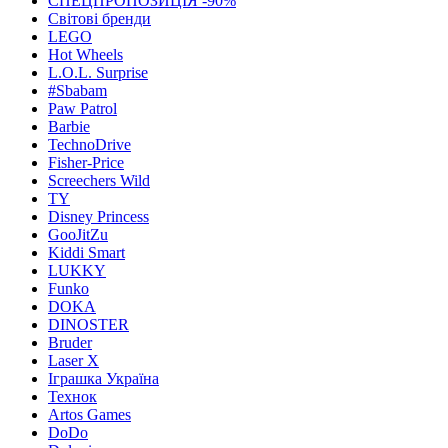
СПЕЦПРОПОЗИЦІЯ -90%
Світові бренди
LEGO
Hot Wheels
L.O.L. Surprise
#Sbabam
Paw Patrol
Barbie
TechnoDrive
Fisher-Price
Screechers Wild
TY
Disney Princess
GooJitZu
Kiddi Smart
LUKKY
Funko
DOKA
DINOSTER
Bruder
Laser X
Іграшка Україна
Технок
Artos Games
DoDo