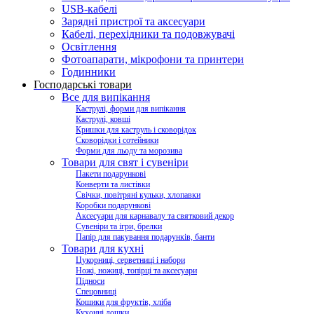
USB-кабелі
Зарядні пристрої та аксесуари
Кабелі, перехідники та подовжувачі
Освітлення
Фотоапарати, мікрофони та принтери
Годинники
Господарські товари
Все для випікання
Каструлі, форми для випікання
Каструлі, ковші
Кришки для каструль і сковорідок
Сковорідки і сотейники
Форми для льоду та морозива
Товари для свят і сувеніри
Пакети подарункові
Конверти та листівки
Свічки, повітряні кульки, хлопавки
Коробки подарункові
Аксесуари для карнавалу та святковий декор
Сувеніри та ігри, брелки
Папір для пакування подарунків, банти
Товари для кухні
Цукорниці, серветниці і набори
Ножі, ножиці, топірці та аксесуари
Підноси
Спецовниці
Кошики для фруктів, хліба
Кухонні дошки