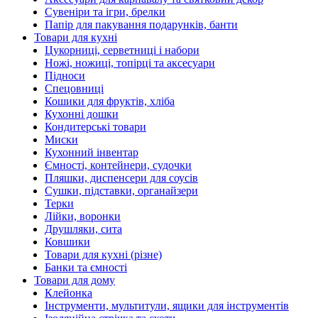
Сувеніри та ігри, брелки
Папір для пакування подарунків, банти
Товари для кухні
Цукорниці, серветниці і набори
Ножі, ножиці, топірці та аксесуари
Підноси
Спецовниці
Кошики для фруктів, хліба
Кухонні дошки
Кондитерські товари
Миски
Кухонний інвентар
Ємності, контейнери, судочки
Пляшки, диспенсери для соусів
Сушки, підставки, органайзери
Терки
Лійки, воронки
Друшляки, сита
Ковшики
Товари для кухні (різне)
Банки та ємності
Товари для дому
Клейонка
Інструменти, мультитули, ящики для інструментів