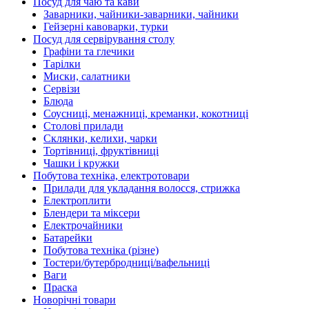
Посуд для чаю та кави
Заварники, чайники-заварники, чайники
Гейзерні кавоварки, турки
Посуд для сервірування столу
Графіни та глечики
Тарілки
Миски, салатники
Сервізи
Блюда
Соусниці, менажниці, креманки, кокотниці
Столові прилади
Склянки, келихи, чарки
Тортівниці, фруктівниці
Чашки і кружки
Побутова техніка, електротовари
Прилади для укладання волосся, стрижка
Електроплити
Блендери та міксери
Електрочайники
Батарейки
Побутова техніка (різне)
Тостери/бутербродниці/вафельниці
Ваги
Праска
Новорічні товари