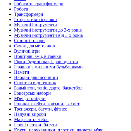
Роботи та трансформери
Роботи
Трансформери
Інтерактивні іграшки
Музичні інструменти
Музичні інструменти до 3-х років
Музичні інструменти від 3-х років
Сезонні товари
Сачок для метеликів
Вуличні ігри
Повітряні змії, вітрячки
Гірки, будиночки, ігрові центри
Іграшки з мильними бульбашками
Намети
Набори для пісочниці
Спорт та відпочинок
Бадмінтон, теніс, дартс, баскетбол
Боксерські набори
М'ячі, стрибуни
Ролики, скейти, ковзани , захист
Тренажери, батути, фітнес
Надувні вироби
Матраси та меблі
Ігрові центри, батути
Круги, нарукавники, плотики, жилети, м'ячі