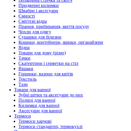
Ізоляційна стрічка та скотч
Придверні килимки
Швабри і аксесуари
Ємності
Сміттєві відра
Прання, прибирання, миття посуду
Чохли для одягу
Сушарки для білизни
Кошики, контейнери, ящики, органайзери
Відра
Товари для дому (різне)
Тачки
Скатертини і серветки на стіл
Вішаки
Горщики, вазони для квітів
Текстиль
Тази
Товари для ванної
Зубні щітки та аксесуари до них
Полиці для ванної
Килимки для ванної
Аксесуари для ванної
Термоси
Термоси харчові
Термоси стандартні, термокухлі