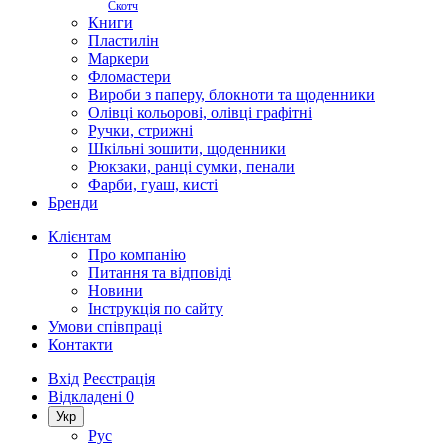
Скотч
Книги
Пластилін
Маркери
Фломастери
Вироби з паперу, блокноти та щоденники
Олівці кольорові, олівці графітні
Ручки, стрижні
Шкільні зошити, щоденники
Рюкзаки, ранці сумки, пенали
Фарби, гуаш, кисті
Бренди
Клієнтам
Про компанію
Питання та відповіді
Новини
Інструкція по сайту
Умови співпраці
Контакти
Вхід
Реєстрація
Відкладені
0
Укр
Рус