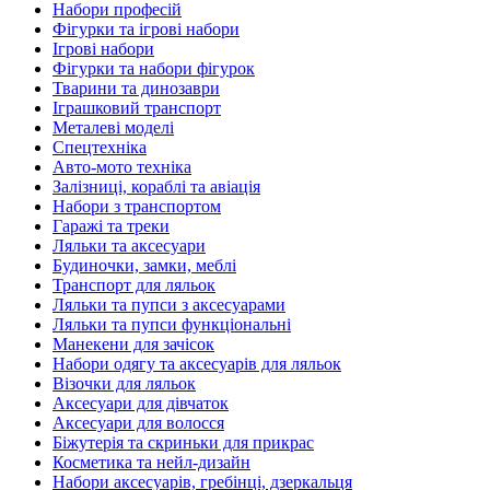
Набори професій
Фігурки та ігрові набори
Ігрові набори
Фігурки та набори фігурок
Тварини та динозаври
Іграшковий транспорт
Металеві моделі
Спецтехніка
Авто-мото техніка
Залізниці, кораблі та авіація
Набори з транспортом
Гаражі та треки
Ляльки та аксесуари
Будиночки, замки, меблі
Транспорт для ляльок
Ляльки та пупси з аксесуарами
Ляльки та пупси функціональні
Манекени для зачісок
Набори одягу та аксесуарів для ляльок
Візочки для ляльок
Аксесуари для дівчаток
Аксесуари для волосся
Біжутерія та скриньки для прикрас
Косметика та нейл-дизайн
Набори аксесуарів, гребінці, дзеркальця