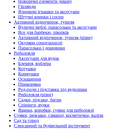
Новорічні елементи декору
Гірлянди
Ялинкові іграшки та аксесуари
Штучні ялинки і сосни
Активний відпочинок, туризм
Вуличні меблі, парасольки та аксесуари
Все для барбекю, пікніків
Активний відпочинок, туризм (різне)
Окуляри сонцезахисні
Парасольки і дощовики
Риболовля
Аксесуари для вудок
Блешня, воблера
Котушки
Кормушки
Оснащення
Прикормки
Род-поди і підставки під вудилища
Риболовля (різне)
Садки, підсаки, багри
Спінінги, вудки
Ящики, коробки, сумки для риболовлі
Сумки, рюкзаки, гаманці, косметички, валізи
Сад та город
Слюсарний та будівельний інструмент