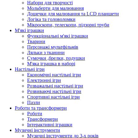
Набори для творчості
Мольберти для малювання
Дощечки для малювання та LCD планшети
Логіка та головоломки
Мікроскопи, телескопи, підзорні труби
М'які іграшки
Функціональні м'які іграшки
Тварини
Персонажі мультфільмів
Ляльки з тканини
Сумочки ,брелки, подушки
М'яка іграшка в наборі
Настільні ігри
Економічні настільні ігри
Електронні ігри
Розважальні настільні ігри
Розвиваючі настільні ігри
Спортивні настільні ігри
Пазли
Роботи та трансформери
Роботи
Трансформери
Інтерактивні іграшки
Музичні інструменти
Музичні інструменти до 3-х років