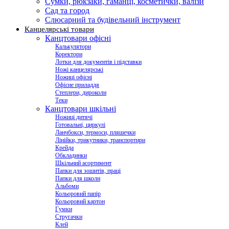
Сумки, рюкзаки, гаманці, косметички, валізи
Сад та город
Слюсарний та будівельний інструмент
Канцелярські товари
Канцтовари офісні
Калькулятори
Коректори
Лотки для документів і підставки
Ножі канцелярські
Ножиці офісні
Офісне приладдя
Степлери, дироколи
Теки
Канцтовари шкільні
Ножиці дитячі
Готовальні, циркулі
Ланчбокси, термоси, пляшечки
Лінійки, трикутники, транспортири
Крейда
Обкладинки
Шкільний асортимент
Папки для зошитів, праці
Папки для школи
Альбоми
Кольоровий папір
Кольоровий картон
Гумки
Стругачки
Клей