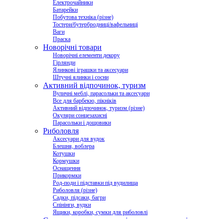
Електрочайники
Батарейки
Побутова техніка (різне)
Тостери/бутербродниці/вафельниці
Ваги
Праска
Новорічні товари
Новорічні елементи декору
Гірлянди
Ялинкові іграшки та аксесуари
Штучні ялинки і сосни
Активний відпочинок, туризм
Вуличні меблі, парасольки та аксесуари
Все для барбекю, пікніків
Активний відпочинок, туризм (різне)
Окуляри сонцезахисні
Парасольки і дощовики
Риболовля
Аксесуари для вудок
Блешня, воблера
Котушки
Кормушки
Оснащення
Прикормки
Род-поди і підставки під вудилища
Риболовля (різне)
Садки, підсаки, багри
Спінінги, вудки
Ящики, коробки, сумки для риболовлі