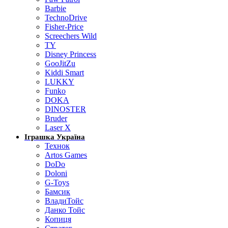
Barbie
TechnoDrive
Fisher-Price
Screechers Wild
TY
Disney Princess
GooJitZu
Kiddi Smart
LUKKY
Funko
DOKA
DINOSTER
Bruder
Laser X
Іграшка Україна
Технок
Artos Games
DoDo
Doloni
G-Toys
Бамсик
ВладиТойс
Данко Тойс
Копиця