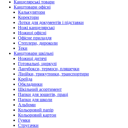
Канцелярські товари
Канцтовари офісні
Калькулятори
Коректори
Лотки для документів і підставки
Ножі канцелярські
Ножиці офісні
Офісне приладдя
Степлери, дироколи
Теки
Канцтовари шкільні
Ножиці дитячі
Готовальні, циркулі
Ланчбокси, термоси, пляшечки
Лінійки, трикутники, транспортири
Крейда
Обкладинки
Шкільний асортимент
Папки для зошитів, праці
Папки для школи
Альбоми
Кольоровий папір
Кольоровий картон
Гумки
Стругачки