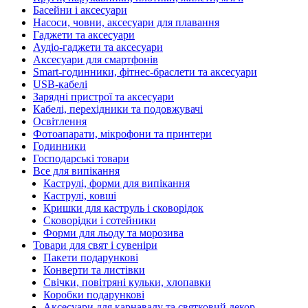
Басейни і аксесуари
Насоси, човни, аксесуари для плавання
Гаджети та аксесуари
Аудіо-гаджети та аксесуари
Аксесуари для смартфонів
Smart-годинники, фітнес-браслети та аксесуари
USB-кабелі
Зарядні пристрої та аксесуари
Кабелі, перехідники та подовжувачі
Освітлення
Фотоапарати, мікрофони та принтери
Годинники
Господарські товари
Все для випікання
Каструлі, форми для випікання
Каструлі, ковші
Кришки для каструль і сковорідок
Сковорідки і сотейники
Форми для льоду та морозива
Товари для свят і сувеніри
Пакети подарункові
Конверти та листівки
Свічки, повітряні кульки, хлопавки
Коробки подарункові
Аксесуари для карнавалу та святковий декор