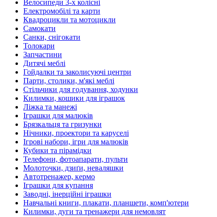
Велосипеди 3-х колісні
Електромобілі та карти
Квадроцикли та мотоцикли
Самокати
Санки, снігокати
Толокари
Запчастини
Дитячі меблі
Гойдалки та заколисуючі центри
Парти, столики, м'які меблі
Стільчики для годування, ходунки
Килимки, кошики для іграшок
Ліжка та манежі
Іграшки для малюків
Брязкальця та гризунки
Нічники, проектори та каруселі
Ігрові набори, ігри для малюків
Кубики та пірамідки
Телефони, фотоапарати, пульти
Молоточки, дзиґи, неваляшки
Автотренажер, кермо
Іграшки для купання
Заводні, інерційні іграшки
Навчальні книги, плакати, планшети, комп'ютери
Килимки, дуги та тренажери для немовлят