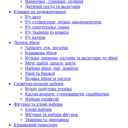
Ванночки , горщики, сидіння
Дитячий посуд та аксесуари
Іграшки на радіокеруванні
Р/у авто
Р/у гелікоптери, літаки, квадрокоптери
Р/у спецтехніка, танки
Р/у тварини та комахи
Р/у катери
Дитяча зброя
Арбалет, лук, рогатки
Іграшкова зброя
Кульки, патрони, пістони та аксесуари до зброї
Мечі, шаблі, шпаги, щити
Набори зброї, тир, лазертаг
Рації та біноклі
Водяна зброя та насоси
Сюжетно-рольові набори
Кухні, побутова техніка
Касові апарати, супермаркети, скарбнички
Набори професій
Фігурки та ігрові набори
Ігрові набори
Фігурки та набори фігурок
Тварини та динозаври
Іграшковий транспорт