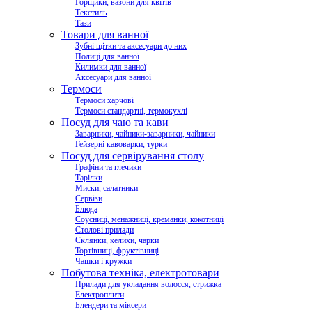
Горщики, вазони для квітів
Текстиль
Тази
Товари для ванної
Зубні щітки та аксесуари до них
Полиці для ванної
Килимки для ванної
Аксесуари для ванної
Термоси
Термоси харчові
Термоси стандартні, термокухлі
Посуд для чаю та кави
Заварники, чайники-заварники, чайники
Гейзерні кавоварки, турки
Посуд для сервірування столу
Графіни та глечики
Тарілки
Миски, салатники
Сервізи
Блюда
Соусниці, менажниці, креманки, кокотниці
Столові прилади
Склянки, келихи, чарки
Тортівниці, фруктівниці
Чашки і кружки
Побутова техніка, електротовари
Прилади для укладання волосся, стрижка
Електроплити
Блендери та міксери