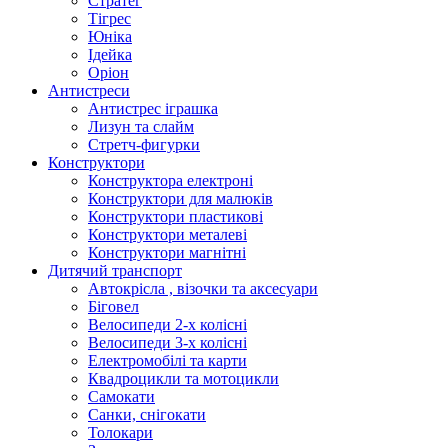
Стратег
Тігрес
Юніка
Ідейка
Оріон
Антистреси
Антистрес іграшка
Лизун та слайм
Стретч-фигурки
Конструктори
Конструктора електроні
Конструктори для малюків
Конструктори пластикові
Конструктори металеві
Конструктори магнітні
Дитячий транспорт
Автокрісла , візочки та аксесуари
Біговел
Велосипеди 2-х колісні
Велосипеди 3-х колісні
Електромобілі та карти
Квадроцикли та мотоцикли
Самокати
Санки, снігокати
Толокари