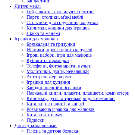
Запчастини
Дитячі меблі
Гойдалки та заколисуючі центри
Парти, столики, м'які меблі
Стільчики для годування, ходунки
Килимки, кошики для іграшок
Ліжка та манежі
Іграшки для малюків
Брязкальця та гризунки
Нічники, проектори та каруселі
Ігрові набори, ігри для малюків
Кубики та пірамідки
Телефони, фотоапарати, пульти
Молоточки, дзиґи, неваляшки
Автотренажер, кермо
Іграшки для купання
Заводні, інерційні іграшки
Навчальні книги, плакати, планшети, комп'ютери
Килимки, дуги та тренажери для немовлят
Каталки на палиці та канаті
Розвиваюча іграшка для малюків
Каталки-штовхачі
Підвіски
Догляд за малюками
Гігієна та дитяча безпека