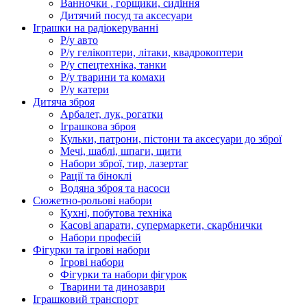
Ванночки , горщики, сидіння
Дитячий посуд та аксесуари
Іграшки на радіокеруванні
Р/у авто
Р/у гелікоптери, літаки, квадрокоптери
Р/у спецтехніка, танки
Р/у тварини та комахи
Р/у катери
Дитяча зброя
Арбалет, лук, рогатки
Іграшкова зброя
Кульки, патрони, пістони та аксесуари до зброї
Мечі, шаблі, шпаги, щити
Набори зброї, тир, лазертаг
Рації та біноклі
Водяна зброя та насоси
Сюжетно-рольові набори
Кухні, побутова техніка
Касові апарати, супермаркети, скарбнички
Набори професій
Фігурки та ігрові набори
Ігрові набори
Фігурки та набори фігурок
Тварини та динозаври
Іграшковий транспорт