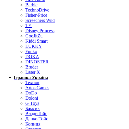
Barbie
TechnoDrive
Fisher-Price
Screechers Wild
TY
Disney Princess
GooJitZu
Kiddi Smart
LUKKY
Funko
DOKA
DINOSTER
Bruder
Laser X
Іграшка Україна
Технок
Artos Games
DoDo
Doloni
G-Toys
Бамсик
ВладиТойс
Данко Тойс
Копиця