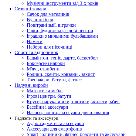
Музичні інструменти від 3-х років
Сезонні товари
Сачок для метеликів
Вуличні ігри
Повітряні змії, вітрячки
Гірки, будиночки, ігрові центри
Іграшки з мильними бульбашками
Намети
Набори для пісочниці
Спорт та відпочинок
Бадмінтон, теніс, дартс, баскетбол
Боксерські набори
М'ячі, стрибуни
Ролики, скейти, ковзани , захист
Тренажери, батути, фітнес
Надувні вироби
Матраси та меблі
Ігрові центри, батути
Круги, нарукавники, плотики, жилети, м'ячі
Басейни і аксесуари
Насоси, човни, аксесуари для плавання
Гаджети та аксесуари
Аудіо-гаджети та аксесуари
Аксесуари для смартфонів
Smart-годинники, фітнес-браслети та аксесуари