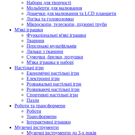
Набори для творчості
Мольберти для малювання
Дощечки для малювання та LCD планшети
Логіка та головоломки
Мікроскопи, телескопи, підзорні труби
М'які іграшки
Функціональні м'які іграшки
Тварини
Персонажі мультфільмів
Ляльки з тканини
Сумочки ,брелки, подушки
М'яка іграшка в наборі
Настільні ігри
Економічні настільні ігри
Електронні ігри
Розважальні настільні ігри
Розвиваючі настільні ігри
Спортивні настільні ігри
Пазли
Роботи та трансформери
Роботи
Трансформери
Інтерактивні іграшки
Музичні інструменти
Музичні інструменти до 3-х років