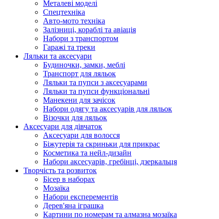
Металеві моделі
Спецтехніка
Авто-мото техніка
Залізниці, кораблі та авіація
Набори з транспортом
Гаражі та треки
Ляльки та аксесуари
Будиночки, замки, меблі
Транспорт для ляльок
Ляльки та пупси з аксесуарами
Ляльки та пупси функціональні
Манекени для зачісок
Набори одягу та аксесуарів для ляльок
Візочки для ляльок
Аксесуари для дівчаток
Аксесуари для волосся
Біжутерія та скриньки для прикрас
Косметика та нейл-дизайн
Набори аксесуарів, гребінці, дзеркальця
Творчість та розвиток
Бісер в наборах
Мозаїка
Набори експерементів
Дерев'яна іграшка
Картини по номерам та алмазна мозаїка