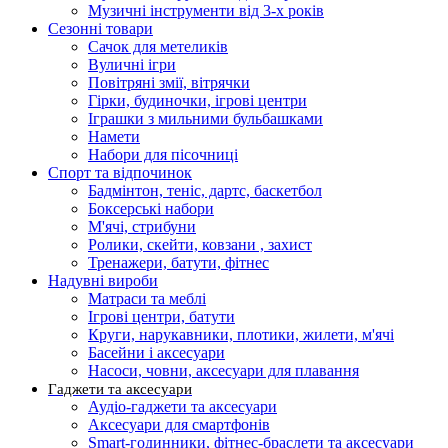
Музичні інструменти від 3-х років
Сезонні товари
Сачок для метеликів
Вуличні ігри
Повітряні змії, вітрячки
Гірки, будиночки, ігрові центри
Іграшки з мильними бульбашками
Намети
Набори для пісочниці
Спорт та відпочинок
Бадмінтон, теніс, дартс, баскетбол
Боксерські набори
М'ячі, стрибуни
Ролики, скейти, ковзани , захист
Тренажери, батути, фітнес
Надувні вироби
Матраси та меблі
Ігрові центри, батути
Круги, нарукавники, плотики, жилети, м'ячі
Басейни і аксесуари
Насоси, човни, аксесуари для плавання
Гаджети та аксесуари
Аудіо-гаджети та аксесуари
Аксесуари для смартфонів
Smart-годинники, фітнес-браслети та аксесуари