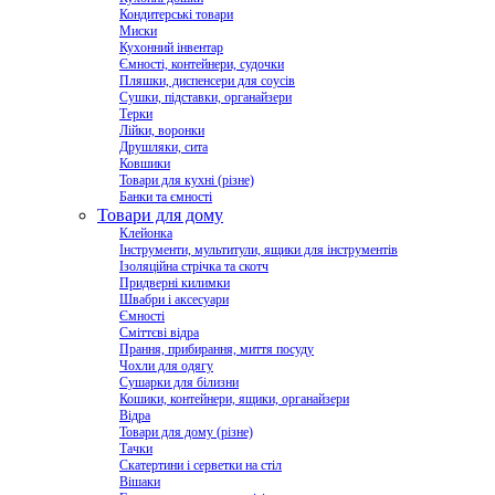
Кондитерські товари
Миски
Кухонний інвентар
Ємності, контейнери, судочки
Пляшки, диспенсери для соусів
Сушки, підставки, органайзери
Терки
Лійки, воронки
Друшляки, сита
Ковшики
Товари для кухні (різне)
Банки та ємності
Товари для дому
Клейонка
Інструменти, мультитули, ящики для інструментів
Ізоляційна стрічка та скотч
Придверні килимки
Швабри і аксесуари
Ємності
Сміттєві відра
Прання, прибирання, миття посуду
Чохли для одягу
Сушарки для білизни
Кошики, контейнери, ящики, органайзери
Відра
Товари для дому (різне)
Тачки
Скатертини і серветки на стіл
Вішаки