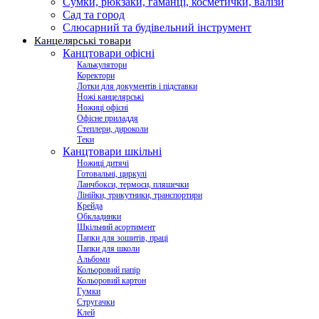
Сумки, рюкзаки, гаманці, косметички, валізи
Сад та город
Слюсарний та будівельний інструмент
Канцелярські товари
Канцтовари офісні
Калькулятори
Коректори
Лотки для документів і підставки
Ножі канцелярські
Ножиці офісні
Офісне приладдя
Степлери, дироколи
Теки
Канцтовари шкільні
Ножиці дитячі
Готовальні, циркулі
Ланчбокси, термоси, пляшечки
Лінійки, трикутники, транспортири
Крейда
Обкладинки
Шкільний асортимент
Папки для зошитів, праці
Папки для школи
Альбоми
Кольоровий папір
Кольоровий картон
Гумки
Стругачки
Клей