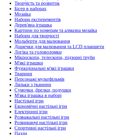
Творчість та розвиток
Бісер в наборах
Мозаїка
Набори експерементів
Дерев'яна іграшка
Картини по номерам та алмазна мозаїка
Набори для творчості
Мольберти для малювання
Дощечки для малювання та LCD планшети
Логіка та головоломки
Мікроскопи, телескопи, підзорні труби
М'які іграшки
Функціональні м'які іграшки
Тварини
Персонажі мультфільмів
Ляльки з тканини
Сумочки ,брелки, подушки
М'яка іграшка в наборі
Настільні ігри
Економічні настільні ігри
Електронні ігри
Розважальні настільні ігри
Розвиваючі настільні ігри
Спортивні настільні ігри
Пазли