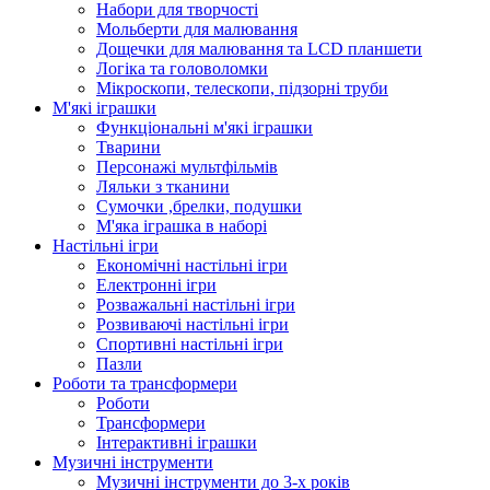
Набори для творчості
Мольберти для малювання
Дощечки для малювання та LCD планшети
Логіка та головоломки
Мікроскопи, телескопи, підзорні труби
М'які іграшки
Функціональні м'які іграшки
Тварини
Персонажі мультфільмів
Ляльки з тканини
Сумочки ,брелки, подушки
М'яка іграшка в наборі
Настільні ігри
Економічні настільні ігри
Електронні ігри
Розважальні настільні ігри
Розвиваючі настільні ігри
Спортивні настільні ігри
Пазли
Роботи та трансформери
Роботи
Трансформери
Інтерактивні іграшки
Музичні інструменти
Музичні інструменти до 3-х років