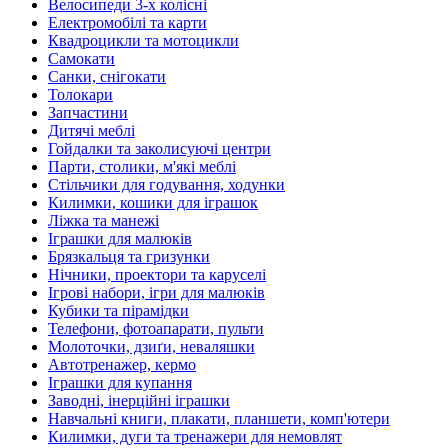
Велосипеди 3-х колісні
Електромобілі та карти
Квадроцикли та мотоцикли
Самокати
Санки, снігокати
Толокари
Запчастини
Дитячі меблі
Гойдалки та заколисуючі центри
Парти, столики, м'які меблі
Стільчики для годування, ходунки
Килимки, кошики для іграшок
Ліжка та манежі
Іграшки для малюків
Брязкальця та гризунки
Нічники, проектори та каруселі
Ігрові набори, ігри для малюків
Кубики та пірамідки
Телефони, фотоапарати, пульти
Молоточки, дзиґи, неваляшки
Автотренажер, кермо
Іграшки для купання
Заводні, інерційні іграшки
Навчальні книги, плакати, планшети, комп'ютери
Килимки, дуги та тренажери для немовлят