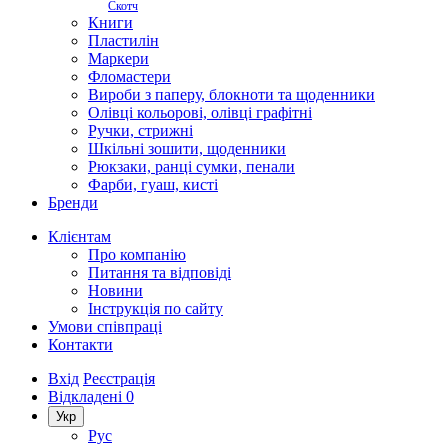
Скотч
Книги
Пластилін
Маркери
Фломастери
Вироби з паперу, блокноти та щоденники
Олівці кольорові, олівці графітні
Ручки, стрижні
Шкільні зошити, щоденники
Рюкзаки, ранці сумки, пенали
Фарби, гуаш, кисті
Бренди
Клієнтам
Про компанію
Питання та відповіді
Новини
Інструкція по сайту
Умови співпраці
Контакти
Вхід
Реєстрація
Відкладені
0
Укр
Рус