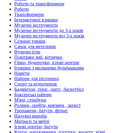
Роботи та трансформери
Роботи
Трансформери
Інтерактивні іграшки
Музичні інструменти
Музичні інструменти до 3-х років
Музичні інструменти від 3-х років
Сезонні товари
Сачок для метеликів
Вуличні ігри
Повітряні змії, вітрячки
Гірки, будиночки, ігрові центри
Іграшки з мильними бульбашками
Намети
Набори для пісочниці
Спорт та відпочинок
Бадмінтон, теніс, дартс, баскетбол
Боксерські набори
М'ячі, стрибуни
Ролики, скейти, ковзани , захист
Тренажери, батути, фітнес
Надувні вироби
Матраси та меблі
Ігрові центри, батути
Круги, нарукавники, плотики, жилети, м'ячі