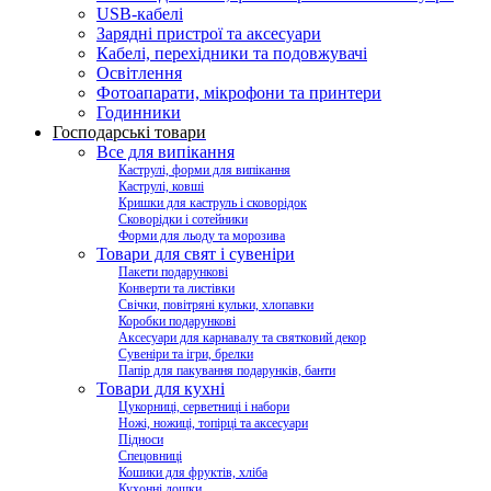
USB-кабелі
Зарядні пристрої та аксесуари
Кабелі, перехідники та подовжувачі
Освітлення
Фотоапарати, мікрофони та принтери
Годинники
Господарські товари
Все для випікання
Каструлі, форми для випікання
Каструлі, ковші
Кришки для каструль і сковорідок
Сковорідки і сотейники
Форми для льоду та морозива
Товари для свят і сувеніри
Пакети подарункові
Конверти та листівки
Свічки, повітряні кульки, хлопавки
Коробки подарункові
Аксесуари для карнавалу та святковий декор
Сувеніри та ігри, брелки
Папір для пакування подарунків, банти
Товари для кухні
Цукорниці, серветниці і набори
Ножі, ножиці, топірці та аксесуари
Підноси
Спецовниці
Кошики для фруктів, хліба
Кухонні дошки