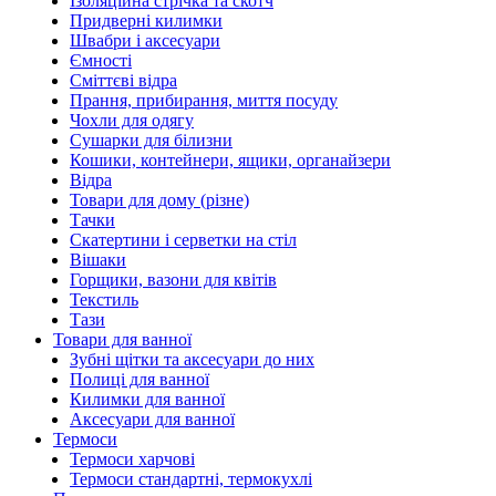
Ізоляційна стрічка та скотч
Придверні килимки
Швабри і аксесуари
Ємності
Сміттєві відра
Прання, прибирання, миття посуду
Чохли для одягу
Сушарки для білизни
Кошики, контейнери, ящики, органайзери
Відра
Товари для дому (різне)
Тачки
Скатертини і серветки на стіл
Вішаки
Горщики, вазони для квітів
Текстиль
Тази
Товари для ванної
Зубні щітки та аксесуари до них
Полиці для ванної
Килимки для ванної
Аксесуари для ванної
Термоси
Термоси харчові
Термоси стандартні, термокухлі