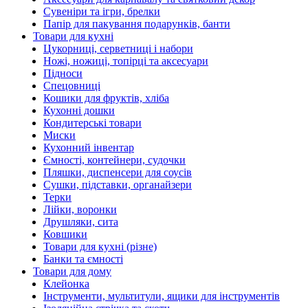
Сувеніри та ігри, брелки
Папір для пакування подарунків, банти
Товари для кухні
Цукорниці, серветниці і набори
Ножі, ножиці, топірці та аксесуари
Підноси
Спецовниці
Кошики для фруктів, хліба
Кухонні дошки
Кондитерські товари
Миски
Кухонний інвентар
Ємності, контейнери, судочки
Пляшки, диспенсери для соусів
Сушки, підставки, органайзери
Терки
Лійки, воронки
Друшляки, сита
Ковшики
Товари для кухні (різне)
Банки та ємності
Товари для дому
Клейонка
Інструменти, мультитули, ящики для інструментів