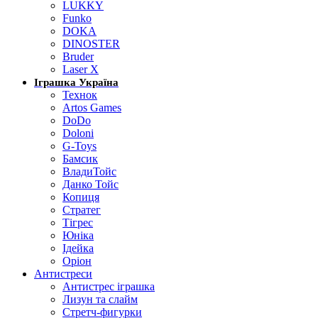
LUKKY
Funko
DOKA
DINOSTER
Bruder
Laser X
Іграшка Україна
Технок
Artos Games
DoDo
Doloni
G-Toys
Бамсик
ВладиТойс
Данко Тойс
Копиця
Стратег
Тігрес
Юніка
Ідейка
Оріон
Антистреси
Антистрес іграшка
Лизун та слайм
Стретч-фигурки