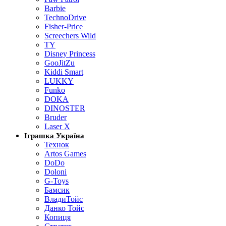
Barbie
TechnoDrive
Fisher-Price
Screechers Wild
TY
Disney Princess
GooJitZu
Kiddi Smart
LUKKY
Funko
DOKA
DINOSTER
Bruder
Laser X
Іграшка Україна
Технок
Artos Games
DoDo
Doloni
G-Toys
Бамсик
ВладиТойс
Данко Тойс
Копиця