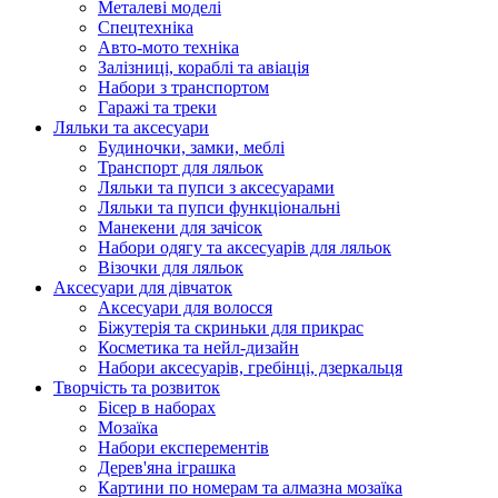
Металеві моделі
Спецтехніка
Авто-мото техніка
Залізниці, кораблі та авіація
Набори з транспортом
Гаражі та треки
Ляльки та аксесуари
Будиночки, замки, меблі
Транспорт для ляльок
Ляльки та пупси з аксесуарами
Ляльки та пупси функціональні
Манекени для зачісок
Набори одягу та аксесуарів для ляльок
Візочки для ляльок
Аксесуари для дівчаток
Аксесуари для волосся
Біжутерія та скриньки для прикрас
Косметика та нейл-дизайн
Набори аксесуарів, гребінці, дзеркальця
Творчість та розвиток
Бісер в наборах
Мозаїка
Набори експерементів
Дерев'яна іграшка
Картини по номерам та алмазна мозаїка