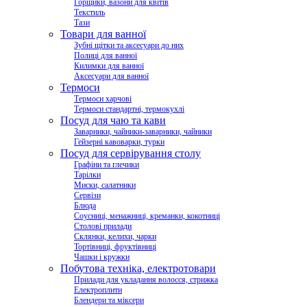
Горщики, вазони для квітів
Текстиль
Тази
Товари для ванної
Зубні щітки та аксесуари до них
Полиці для ванної
Килимки для ванної
Аксесуари для ванної
Термоси
Термоси харчові
Термоси стандартні, термокухлі
Посуд для чаю та кави
Заварники, чайники-заварники, чайники
Гейзерні кавоварки, турки
Посуд для сервірування столу
Графіни та глечики
Тарілки
Миски, салатники
Сервізи
Блюда
Соусниці, менажниці, креманки, кокотниці
Столові прилади
Склянки, келихи, чарки
Тортівниці, фруктівниці
Чашки і кружки
Побутова техніка, електротовари
Прилади для укладання волосся, стрижка
Електроплити
Блендери та міксери