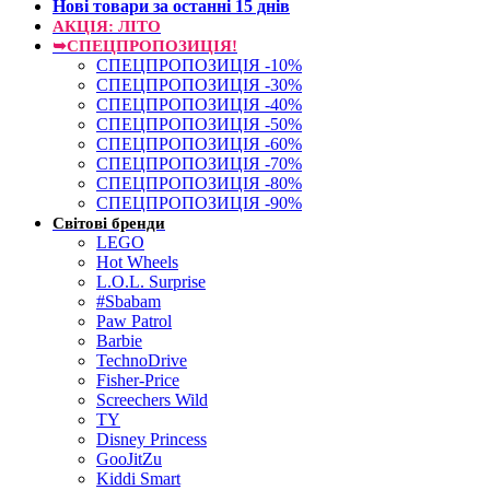
Нові товари за останнi 15 днiв
АКЦІЯ: ЛІТО
➥СПЕЦПРОПОЗИЦІЯ!
СПЕЦПРОПОЗИЦІЯ -10%
СПЕЦПРОПОЗИЦІЯ -30%
СПЕЦПРОПОЗИЦІЯ -40%
СПЕЦПРОПОЗИЦІЯ -50%
СПЕЦПРОПОЗИЦІЯ -60%
СПЕЦПРОПОЗИЦІЯ -70%
СПЕЦПРОПОЗИЦІЯ -80%
СПЕЦПРОПОЗИЦІЯ -90%
Світові бренди
LEGO
Hot Wheels
L.O.L. Surprise
#Sbabam
Paw Patrol
Barbie
TechnoDrive
Fisher-Price
Screechers Wild
TY
Disney Princess
GooJitZu
Kiddi Smart