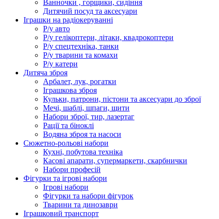
Ванночки , горщики, сидіння
Дитячий посуд та аксесуари
Іграшки на радіокеруванні
Р/у авто
Р/у гелікоптери, літаки, квадрокоптери
Р/у спецтехніка, танки
Р/у тварини та комахи
Р/у катери
Дитяча зброя
Арбалет, лук, рогатки
Іграшкова зброя
Кульки, патрони, пістони та аксесуари до зброї
Мечі, шаблі, шпаги, щити
Набори зброї, тир, лазертаг
Рації та біноклі
Водяна зброя та насоси
Сюжетно-рольові набори
Кухні, побутова техніка
Касові апарати, супермаркети, скарбнички
Набори професій
Фігурки та ігрові набори
Ігрові набори
Фігурки та набори фігурок
Тварини та динозаври
Іграшковий транспорт