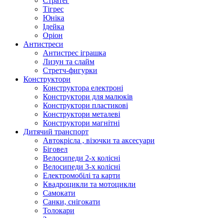
Стратег
Тігрес
Юніка
Ідейка
Оріон
Антистреси
Антистрес іграшка
Лизун та слайм
Стретч-фигурки
Конструктори
Конструктора електроні
Конструктори для малюків
Конструктори пластикові
Конструктори металеві
Конструктори магнітні
Дитячий транспорт
Автокрісла , візочки та аксесуари
Біговел
Велосипеди 2-х колісні
Велосипеди 3-х колісні
Електромобілі та карти
Квадроцикли та мотоцикли
Самокати
Санки, снігокати
Толокари