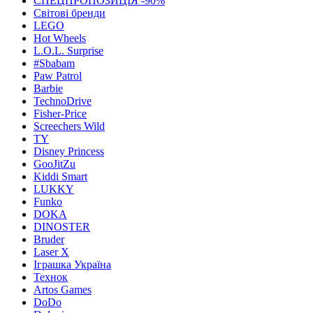
СПЕЦПРОПОЗИЦІЯ -90%
Світові бренди
LEGO
Hot Wheels
L.O.L. Surprise
#Sbabam
Paw Patrol
Barbie
TechnoDrive
Fisher-Price
Screechers Wild
TY
Disney Princess
GooJitZu
Kiddi Smart
LUKKY
Funko
DOKA
DINOSTER
Bruder
Laser X
Іграшка Україна
Технок
Artos Games
DoDo