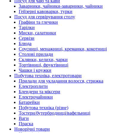
Посуд для чаю та кави
Заварники, чайники-заварники, чайники
Гейзерні кавоварки, турки
Посуд для сервірування столу
Графіни та глечики
Тарілки
Миски, салатники
Сервізи
Блюда
Соусниці, менажниці, креманки, кокотниці
Столові прилади
Склянки, келихи, чарки
Тортівниці, фруктівниці
Чашки і кружки
Побутова техніка, електротовари
Прилади для укладання волосся, стрижка
Електроплити
Блендери та міксери
Електрочайники
Батарейки
Побутова техніка (різне)
Тостери/бутербродниці/вафельниці
Ваги
Праска
Новорічні товари