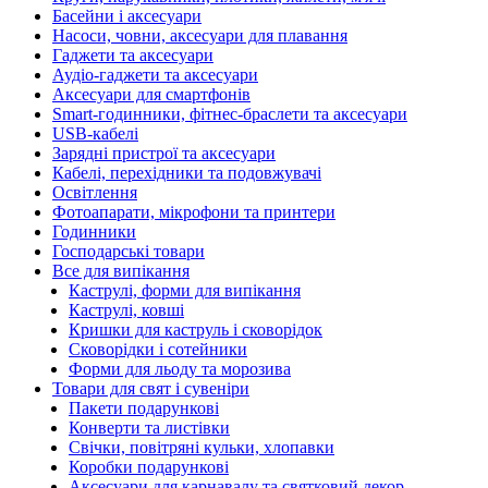
Басейни і аксесуари
Насоси, човни, аксесуари для плавання
Гаджети та аксесуари
Аудіо-гаджети та аксесуари
Аксесуари для смартфонів
Smart-годинники, фітнес-браслети та аксесуари
USB-кабелі
Зарядні пристрої та аксесуари
Кабелі, перехідники та подовжувачі
Освітлення
Фотоапарати, мікрофони та принтери
Годинники
Господарські товари
Все для випікання
Каструлі, форми для випікання
Каструлі, ковші
Кришки для каструль і сковорідок
Сковорідки і сотейники
Форми для льоду та морозива
Товари для свят і сувеніри
Пакети подарункові
Конверти та листівки
Свічки, повітряні кульки, хлопавки
Коробки подарункові
Аксесуари для карнавалу та святковий декор