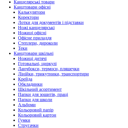
Канцелярські товари
Канцтовари офісні
Калькулятори
Коректори
Лотки для документів і підставки
Ножі канцелярські
Ножиці офісні
Офісне приладдя
Степлери, дироколи
Теки
Канцтовари шкільні
Ножиці дитячі
Готовальні, циркулі
Ланчбокси, термоси, пляшечки
Лінійки, трикутники, транспортири
Крейда
Обкладинки
Шкільний асортимент
Папки для зошитів, праці
Папки для школи
Альбоми
Кольоровий папір
Кольоровий картон
Гумки
Стругачки