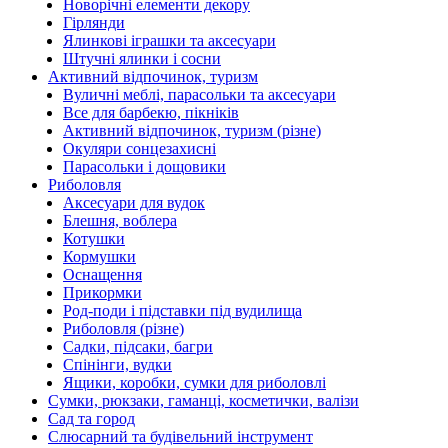
Новорічні елементи декору
Гірлянди
Ялинкові іграшки та аксесуари
Штучні ялинки і сосни
Активний відпочинок, туризм
Вуличні меблі, парасольки та аксесуари
Все для барбекю, пікніків
Активний відпочинок, туризм (різне)
Окуляри сонцезахисні
Парасольки і дощовики
Риболовля
Аксесуари для вудок
Блешня, воблера
Котушки
Кормушки
Оснащення
Прикормки
Род-поди і підставки під вудилища
Риболовля (різне)
Садки, підсаки, багри
Спінінги, вудки
Ящики, коробки, сумки для риболовлі
Сумки, рюкзаки, гаманці, косметички, валізи
Сад та город
Слюсарний та будівельний інструмент