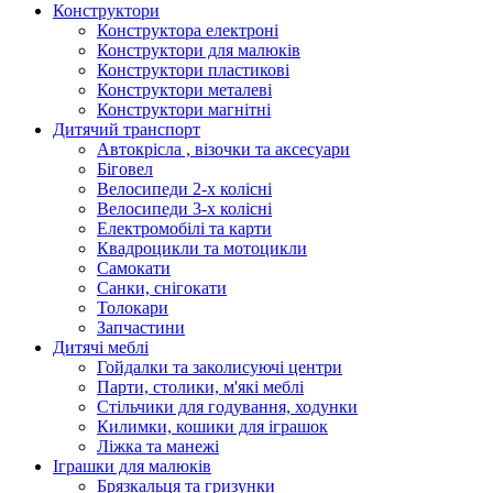
Конструктори
Конструктора електроні
Конструктори для малюків
Конструктори пластикові
Конструктори металеві
Конструктори магнітні
Дитячий транспорт
Автокрісла , візочки та аксесуари
Біговел
Велосипеди 2-х колісні
Велосипеди 3-х колісні
Електромобілі та карти
Квадроцикли та мотоцикли
Самокати
Санки, снігокати
Толокари
Запчастини
Дитячі меблі
Гойдалки та заколисуючі центри
Парти, столики, м'які меблі
Стільчики для годування, ходунки
Килимки, кошики для іграшок
Ліжка та манежі
Іграшки для малюків
Брязкальця та гризунки