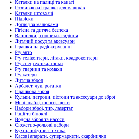
Каталки на палиці та канаті
Розвиваюча іграшка для малюків
Каталки-штовхачі
Підвіски
Догляд за малюками
Гігієна та дитяча безпека
Ванночки , горщики, сидіння
Дитячий посуд та аксесуари
Іграшки на радіокеруванні
Р/у авто
Р/у гелікоптери, літаки, квадрокоптери
Р/у спецтехніка, танки
Р/у тварини та комахи
Р/у катери
Дитяча зброя
Арбалет, лук, рогатки
Іграшкова зброя
Кульки, патрони, пістони та аксесуари до зброї
Мечі, шаблі, шпаги, щити
Набори зброї, тир, лазертаг
Рації та біноклі
Водяна зброя та насоси
Сюжетно-рольові набори
Кухні, побутова техніка
Касові апарати, супермаркети, скарбнички