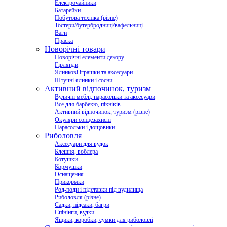
Електрочайники
Батарейки
Побутова техніка (різне)
Тостери/бутербродниці/вафельниці
Ваги
Праска
Новорічні товари
Новорічні елементи декору
Гірлянди
Ялинкові іграшки та аксесуари
Штучні ялинки і сосни
Активний відпочинок, туризм
Вуличні меблі, парасольки та аксесуари
Все для барбекю, пікніків
Активний відпочинок, туризм (різне)
Окуляри сонцезахисні
Парасольки і дощовики
Риболовля
Аксесуари для вудок
Блешня, воблера
Котушки
Кормушки
Оснащення
Прикормки
Род-поди і підставки під вудилища
Риболовля (різне)
Садки, підсаки, багри
Спінінги, вудки
Ящики, коробки, сумки для риболовлі