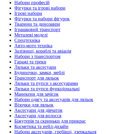
Набори професій
Фігурки та ігрові набори
Ігрові набори
Фігурки та набори фігурок
Тварини та динозаври
Іграшковий транспорт
Металеві моделі
Спецтехніка
Авто-мото техніка
Залізниці, кораблі та авіація
Набори з транспортом
Гаражі та треки
Ляльки та аксесуари
Будиночки, замки, меблі
Транспорт для ляльок
Ляльки та пупси з аксесуарами
Ляльки та пупси функціональні
Манекени для зачісок
Набори одягу та аксесуарів для ляльок
Візочки для ляльок
Аксесуари для дівчаток
Аксесуари для волосся
Біжутерія та скриньки для прикрас
Косметика та нейл-дизайн
Набори аксесуарів, гребінці, дзеркальця