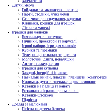
Запчастини
Дитячі меблі
Гойдалки та заколисуючі центри
Парти, столики, м'які меблі
Стільчики для годування, ходунки
Килимки, кошики для іграшок
Ліжка та манежі
Іграшки для малюків
Брязкальця та гризунки
Нічники, проектори та каруселі
Ігрові набори, ігри для малюків
Кубики та пірамідки
Телефони, фотоапарати, пульти
Молоточки, дзиґи, неваляшки
Автотренажер, кермо
Іграшки для купання
Заводні, інерційні іграшки
Навчальні книги, плакати, планшети, комп'ютери
Килимки, дуги та тренажери для немовлят
Каталки на палиці та канаті
Розвиваюча іграшка для малюків
Каталки-штовхачі
Підвіски
Догляд за малюками
Гігієна та дитяча безпека