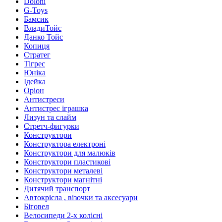
Doloni
G-Toys
Бамсик
ВладиТойс
Данко Тойс
Копиця
Стратег
Тігрес
Юніка
Ідейка
Оріон
Антистреси
Антистрес іграшка
Лизун та слайм
Стретч-фигурки
Конструктори
Конструктора електроні
Конструктори для малюків
Конструктори пластикові
Конструктори металеві
Конструктори магнітні
Дитячий транспорт
Автокрісла , візочки та аксесуари
Біговел
Велосипеди 2-х колісні