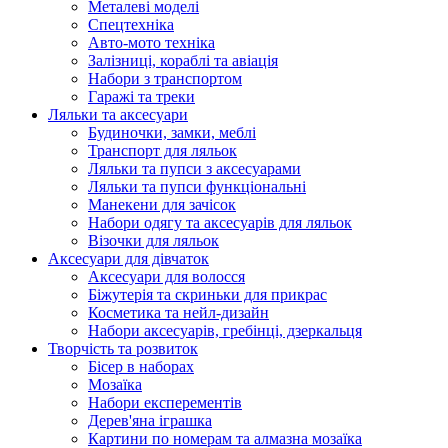
Металеві моделі
Спецтехніка
Авто-мото техніка
Залізниці, кораблі та авіація
Набори з транспортом
Гаражі та треки
Ляльки та аксесуари
Будиночки, замки, меблі
Транспорт для ляльок
Ляльки та пупси з аксесуарами
Ляльки та пупси функціональні
Манекени для зачісок
Набори одягу та аксесуарів для ляльок
Візочки для ляльок
Аксесуари для дівчаток
Аксесуари для волосся
Біжутерія та скриньки для прикрас
Косметика та нейл-дизайн
Набори аксесуарів, гребінці, дзеркальця
Творчість та розвиток
Бісер в наборах
Мозаїка
Набори експерементів
Дерев'яна іграшка
Картини по номерам та алмазна мозаїка