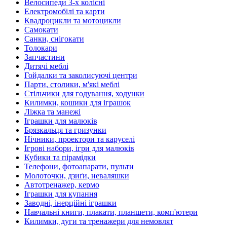
Велосипеди 3-х колісні
Електромобілі та карти
Квадроцикли та мотоцикли
Самокати
Санки, снігокати
Толокари
Запчастини
Дитячі меблі
Гойдалки та заколисуючі центри
Парти, столики, м'які меблі
Стільчики для годування, ходунки
Килимки, кошики для іграшок
Ліжка та манежі
Іграшки для малюків
Брязкальця та гризунки
Нічники, проектори та каруселі
Ігрові набори, ігри для малюків
Кубики та пірамідки
Телефони, фотоапарати, пульти
Молоточки, дзиґи, неваляшки
Автотренажер, кермо
Іграшки для купання
Заводні, інерційні іграшки
Навчальні книги, плакати, планшети, комп'ютери
Килимки, дуги та тренажери для немовлят