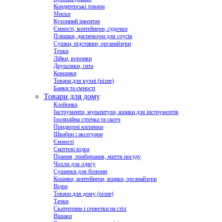
Кондитерські товари
Миски
Кухонний інвентар
Ємності, контейнери, судочки
Пляшки, диспенсери для соусів
Сушки, підставки, органайзери
Терки
Лійки, воронки
Друшляки, сита
Ковшики
Товари для кухні (різне)
Банки та ємності
Товари для дому
Клейонка
Інструменти, мультитули, ящики для інструментів
Ізоляційна стрічка та скотч
Придверні килимки
Швабри і аксесуари
Ємності
Сміттєві відра
Прання, прибирання, миття посуду
Чохли для одягу
Сушарки для білизни
Кошики, контейнери, ящики, органайзери
Відра
Товари для дому (різне)
Тачки
Скатертини і серветки на стіл
Вішаки