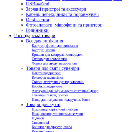
USB-кабелі
Зарядні пристрої та аксесуари
Кабелі, перехідники та подовжувачі
Освітлення
Фотоапарати, мікрофони та принтери
Годинники
Господарські товари
Все для випікання
Каструлі, форми для випікання
Каструлі, ковші
Кришки для каструль і сковорідок
Сковорідки і сотейники
Форми для льоду та морозива
Товари для свят і сувеніри
Пакети подарункові
Конверти та листівки
Свічки, повітряні кульки, хлопавки
Коробки подарункові
Аксесуари для карнавалу та святковий декор
Сувеніри та ігри, брелки
Папір для пакування подарунків, банти
Товари для кухні
Цукорниці, серветниці і набори
Ножі, ножиці, топірці та аксесуари
Підноси
Спецовниці
Кошики для фруктів, хліба
Кухонні дошки