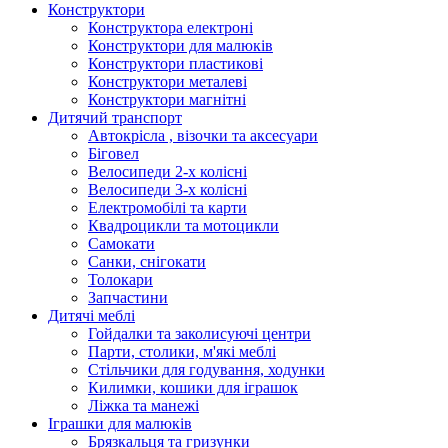
Конструктори
Конструктора електроні
Конструктори для малюків
Конструктори пластикові
Конструктори металеві
Конструктори магнітні
Дитячий транспорт
Автокрісла , візочки та аксесуари
Біговел
Велосипеди 2-х колісні
Велосипеди 3-х колісні
Електромобілі та карти
Квадроцикли та мотоцикли
Самокати
Санки, снігокати
Толокари
Запчастини
Дитячі меблі
Гойдалки та заколисуючі центри
Парти, столики, м'які меблі
Стільчики для годування, ходунки
Килимки, кошики для іграшок
Ліжка та манежі
Іграшки для малюків
Брязкальця та гризунки