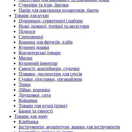
Сувеніри та ігри, брелки
Папір для пакування подарунків, банти
Товари для кухні
Цукорниці, серветниці і набори
Ножі, ножиці, топірці та аксесуари
Підноси
Спецовниці
Кошики для фруктів, хліба
Кухонні дошки
Кондитерські товари
Миски
Кухонний інвентар
Ємності, контейнери, судочки
Пляшки, диспенсери для соусів
Сушки, підставки, органайзери
Терки
Лійки, воронки
Друшляки, сита
Ковшики
Товари для кухні (різне)
Банки та ємності
Товари для дому
Клейонка
Інструменти, мультитули, ящики для інструментів