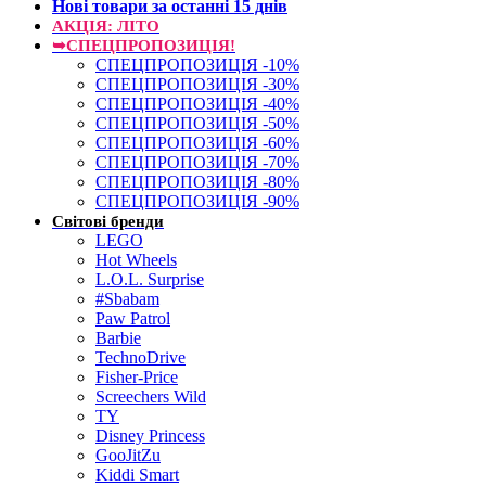
Нові товари за останнi 15 днiв
АКЦІЯ: ЛІТО
➥СПЕЦПРОПОЗИЦІЯ!
СПЕЦПРОПОЗИЦІЯ -10%
СПЕЦПРОПОЗИЦІЯ -30%
СПЕЦПРОПОЗИЦІЯ -40%
СПЕЦПРОПОЗИЦІЯ -50%
СПЕЦПРОПОЗИЦІЯ -60%
СПЕЦПРОПОЗИЦІЯ -70%
СПЕЦПРОПОЗИЦІЯ -80%
СПЕЦПРОПОЗИЦІЯ -90%
Світові бренди
LEGO
Hot Wheels
L.O.L. Surprise
#Sbabam
Paw Patrol
Barbie
TechnoDrive
Fisher-Price
Screechers Wild
TY
Disney Princess
GooJitZu
Kiddi Smart