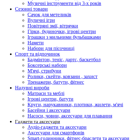
Музичні інструменти від 3-х років
Сезонні товари
Сачок для метеликів
Вуличні ігри
Повітряні змії, вітрячки
Гірки, будиночки, ігрові центри
Іграшки з мильними бульбашками
Намети
Набори для пісочниці
Спорт та відпочинок
Бадмінтон, теніс, дартс, баскетбол
Боксерські набори
М'ячі, стрибуни
Ролики, скейти, ковзани , захист
Тренажери, батути, фітнес
Надувні вироби
Матраси та меблі
Ігрові центри, батути
Круги, нарукавники, плотики, жилети, м'ячі
Басейни і аксесуари
Насоси, човни, аксесуари для плавання
Гаджети та аксесуари
Аудіо-гаджети та аксесуари
Аксесуари для смартфонів
Smart-годинники, фітнес-браслети та аксесуари