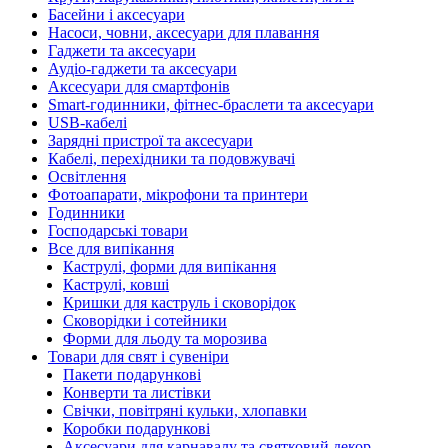
Басейни і аксесуари
Насоси, човни, аксесуари для плавання
Гаджети та аксесуари
Аудіо-гаджети та аксесуари
Аксесуари для смартфонів
Smart-годинники, фітнес-браслети та аксесуари
USB-кабелі
Зарядні пристрої та аксесуари
Кабелі, перехідники та подовжувачі
Освітлення
Фотоапарати, мікрофони та принтери
Годинники
Господарські товари
Все для випікання
Каструлі, форми для випікання
Каструлі, ковші
Кришки для каструль і сковорідок
Сковорідки і сотейники
Форми для льоду та морозива
Товари для свят і сувеніри
Пакети подарункові
Конверти та листівки
Свічки, повітряні кульки, хлопавки
Коробки подарункові
Аксесуари для карнавалу та святковий декор