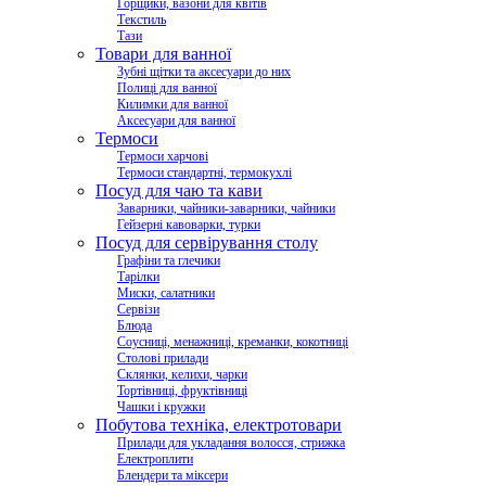
Горщики, вазони для квітів
Текстиль
Тази
Товари для ванної
Зубні щітки та аксесуари до них
Полиці для ванної
Килимки для ванної
Аксесуари для ванної
Термоси
Термоси харчові
Термоси стандартні, термокухлі
Посуд для чаю та кави
Заварники, чайники-заварники, чайники
Гейзерні кавоварки, турки
Посуд для сервірування столу
Графіни та глечики
Тарілки
Миски, салатники
Сервізи
Блюда
Соусниці, менажниці, креманки, кокотниці
Столові прилади
Склянки, келихи, чарки
Тортівниці, фруктівниці
Чашки і кружки
Побутова техніка, електротовари
Прилади для укладання волосся, стрижка
Електроплити
Блендери та міксери