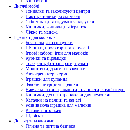
Запчастини
Дитячі меблі
Гойдалки та заколисуючі центри
Парти, столики, м'які меблі
Стільчики для годування, ходунки
Килимки, кошики для іграшок
Ліжка та манежі
Іграшки для малюків
Брязкальця та гризунки
Нічники, проектори та каруселі
Ігрові набори, ігри для малюків
Кубики та пірамідки
Телефони, фотоапарати, пульти
Молоточки, дзиґи, неваляшки
Автотренажер, кермо
Іграшки для купання
Заводні, інерційні іграшки
Навчальні книги, плакати, планшети, комп'ютери
Килимки, дуги та тренажери для немовлят
Каталки на палиці та канаті
Розвиваюча іграшка для малюків
Каталки-штовхачі
Підвіски
Догляд за малюками
Гігієна та дитяча безпека