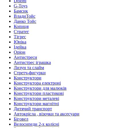
Doloni
G-Toys
Бамсик
ВладиТойс
Данко Тойс
Копиця
Стратег
Тігрес
Юніка
Ідейка
Оріон
Антистреси
Антистрес іграшка
Лизун та слайм
Стретч-фигурки
Конструктори
Конструктора електроні
Конструктори для малюків
Конструктори пластикові
Конструктори металеві
Конструктори магнітні
Дитячий транспорт
Автокрісла , візочки та аксесуари
Біговел
Велосипеди 2-х колісні