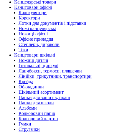
Канцелярські товари
Канцтовари офісні
Калькулятори
Коректори
Лотки для документів і підставки
Ножі канцелярські
Ножиці офісні
Офісне приладдя
Степлери, дироколи
Теки
Канцтовари шкільні
Ножиці дитячі
Готовальні, циркулі
Ланчбокси, термоси, пляшечки
Лінійки, трикутники, транспортири
Крейда
Обкладинки
Шкільний асортимент
Папки для зошитів, праці
Папки для школи
Альбоми
Кольоровий папір
Кольоровий картон
Гумки
Стругачки