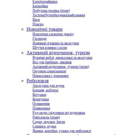
Електрочайники
Батарейки
Побутова техніка (різне)
Тостери/бутербродниці/вафельниці
Ваги
Праска
Новорічні товари
Новорічні елементи декору
Гірлянди
Ялинкові іграшки та аксесуари
Штучні ялинки і сосни
Активний відпочинок, туризм
Вуличні меблі, парасольки та аксесуари
Все для барбекю, пікніків
Активний відпочинок, туризм (різне)
Окуляри сонцезахисні
Парасольки і дощовики
Риболовля
Аксесуари для вудок
Блешня, воблера
Котушки
Кормушки
Оснащення
Прикормки
Род-поди і підставки під вудилища
Риболовля (різне)
Садки, підсаки, багри
Спінінги, вудки
Ящики, коробки, сумки для риболовлі