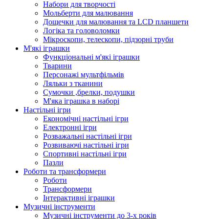
Набори для творчості
Мольберти для малювання
Дощечки для малювання та LCD планшети
Логіка та головоломки
Мікроскопи, телескопи, підзорні труби
М'які іграшки
Функціональні м'які іграшки
Тварини
Персонажі мультфільмів
Ляльки з тканини
Сумочки ,брелки, подушки
М'яка іграшка в наборі
Настільні ігри
Економічні настільні ігри
Електронні ігри
Розважальні настільні ігри
Розвиваючі настільні ігри
Спортивні настільні ігри
Пазли
Роботи та трансформери
Роботи
Трансформери
Інтерактивні іграшки
Музичні інструменти
Музичні інструменти до 3-х років