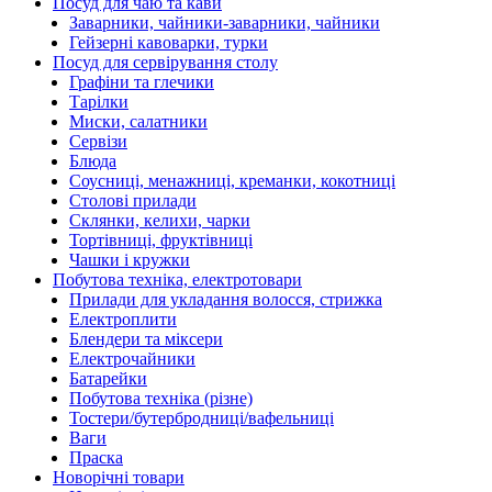
Посуд для чаю та кави
Заварники, чайники-заварники, чайники
Гейзерні кавоварки, турки
Посуд для сервірування столу
Графіни та глечики
Тарілки
Миски, салатники
Сервізи
Блюда
Соусниці, менажниці, креманки, кокотниці
Столові прилади
Склянки, келихи, чарки
Тортівниці, фруктівниці
Чашки і кружки
Побутова техніка, електротовари
Прилади для укладання волосся, стрижка
Електроплити
Блендери та міксери
Електрочайники
Батарейки
Побутова техніка (різне)
Тостери/бутербродниці/вафельниці
Ваги
Праска
Новорічні товари