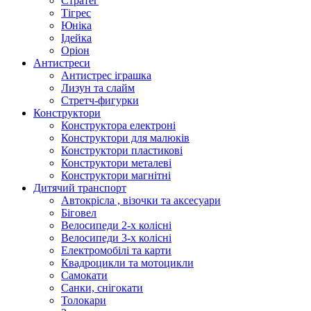
Стратег
Тігрес
Юніка
Ідейка
Оріон
Антистреси
Антистрес іграшка
Лизун та слайм
Стретч-фигурки
Конструктори
Конструктора електроні
Конструктори для малюків
Конструктори пластикові
Конструктори металеві
Конструктори магнітні
Дитячий транспорт
Автокрісла , візочки та аксесуари
Біговел
Велосипеди 2-х колісні
Велосипеди 3-х колісні
Електромобілі та карти
Квадроцикли та мотоцикли
Самокати
Санки, снігокати
Толокари