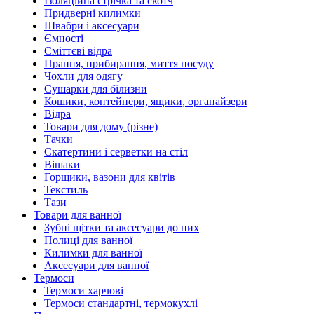
Ізоляційна стрічка та скотч
Придверні килимки
Швабри і аксесуари
Ємності
Сміттєві відра
Прання, прибирання, миття посуду
Чохли для одягу
Сушарки для білизни
Кошики, контейнери, ящики, органайзери
Відра
Товари для дому (різне)
Тачки
Скатертини і серветки на стіл
Вішаки
Горщики, вазони для квітів
Текстиль
Тази
Товари для ванної
Зубні щітки та аксесуари до них
Полиці для ванної
Килимки для ванної
Аксесуари для ванної
Термоси
Термоси харчові
Термоси стандартні, термокухлі