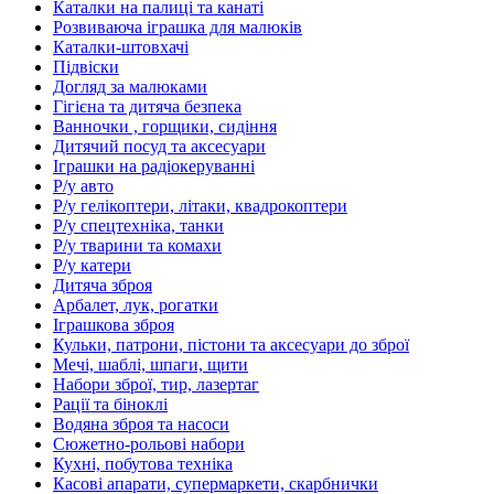
Каталки на палиці та канаті
Розвиваюча іграшка для малюків
Каталки-штовхачі
Підвіски
Догляд за малюками
Гігієна та дитяча безпека
Ванночки , горщики, сидіння
Дитячий посуд та аксесуари
Іграшки на радіокеруванні
Р/у авто
Р/у гелікоптери, літаки, квадрокоптери
Р/у спецтехніка, танки
Р/у тварини та комахи
Р/у катери
Дитяча зброя
Арбалет, лук, рогатки
Іграшкова зброя
Кульки, патрони, пістони та аксесуари до зброї
Мечі, шаблі, шпаги, щити
Набори зброї, тир, лазертаг
Рації та біноклі
Водяна зброя та насоси
Сюжетно-рольові набори
Кухні, побутова техніка
Касові апарати, супермаркети, скарбнички