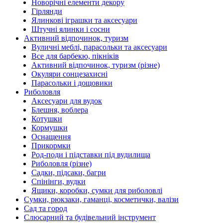
Новорічні елементи декору
Гірлянди
Ялинкові іграшки та аксесуари
Штучні ялинки і сосни
Активний відпочинок, туризм
Вуличні меблі, парасольки та аксесуари
Все для барбекю, пікніків
Активний відпочинок, туризм (різне)
Окуляри сонцезахисні
Парасольки і дощовики
Риболовля
Аксесуари для вудок
Блешня, воблера
Котушки
Кормушки
Оснащення
Прикормки
Род-поди і підставки під вудилища
Риболовля (різне)
Садки, підсаки, багри
Спінінги, вудки
Ящики, коробки, сумки для риболовлі
Сумки, рюкзаки, гаманці, косметички, валізи
Сад та город
Слюсарний та будівельний інструмент