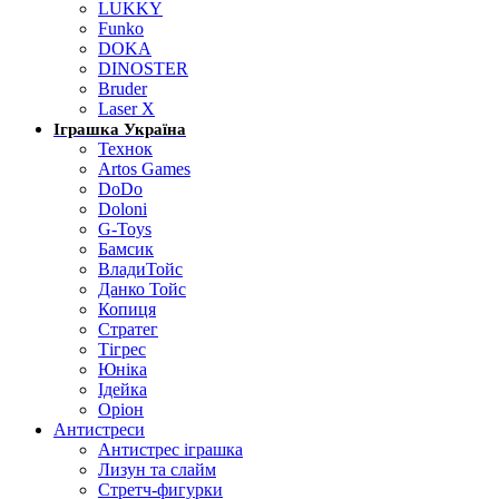
LUKKY
Funko
DOKA
DINOSTER
Bruder
Laser X
Іграшка Україна
Технок
Artos Games
DoDo
Doloni
G-Toys
Бамсик
ВладиТойс
Данко Тойс
Копиця
Стратег
Тігрес
Юніка
Ідейка
Оріон
Антистреси
Антистрес іграшка
Лизун та слайм
Стретч-фигурки