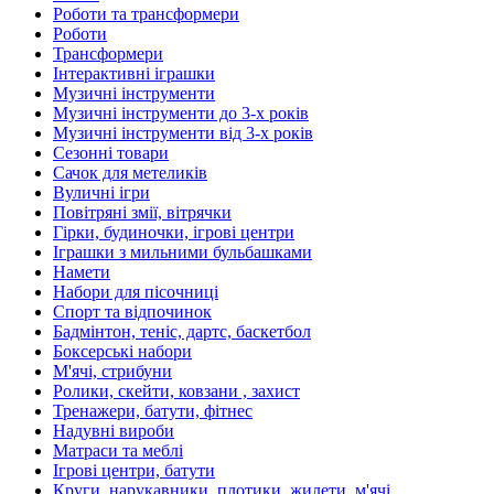
Роботи та трансформери
Роботи
Трансформери
Інтерактивні іграшки
Музичні інструменти
Музичні інструменти до 3-х років
Музичні інструменти від 3-х років
Сезонні товари
Сачок для метеликів
Вуличні ігри
Повітряні змії, вітрячки
Гірки, будиночки, ігрові центри
Іграшки з мильними бульбашками
Намети
Набори для пісочниці
Спорт та відпочинок
Бадмінтон, теніс, дартс, баскетбол
Боксерські набори
М'ячі, стрибуни
Ролики, скейти, ковзани , захист
Тренажери, батути, фітнес
Надувні вироби
Матраси та меблі
Ігрові центри, батути
Круги, нарукавники, плотики, жилети, м'ячі