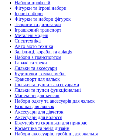
Набори професій
Фігурки та ігрові набори
Ігрові набори
Фігурки та набори фігурок
Тварини та динозаври
Іграшковий транспорт
Металеві моделі
Спецтехніка
Авто-мото техніка
Залізниці, кораблі та авіація
Набори з транспортом
Гаражі та треки
Ляльки та аксесуари
Будиночки, замки, меблі
Транспорт для ляльок
Ляльки та пупси з аксесуарами
Ляльки та пупси функціональні
Манекени для зачісок
Набори одягу та аксесуарів для ляльок
Візочки для ляльок
Аксесуари для дівчаток
Аксесуари для волосся
Біжутерія та скриньки для прикрас
Косметика та нейл-дизайн
Набори аксесуарів, гребінці, дзеркальця