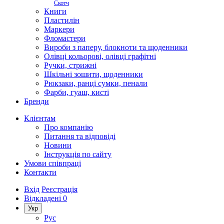
Скотч
Книги
Пластилін
Маркери
Фломастери
Вироби з паперу, блокноти та щоденники
Олівці кольорові, олівці графітні
Ручки, стрижні
Шкільні зошити, щоденники
Рюкзаки, ранці сумки, пенали
Фарби, гуаш, кисті
Бренди
Клієнтам
Про компанію
Питання та відповіді
Новини
Інструкція по сайту
Умови співпраці
Контакти
Вхід
Реєстрація
Відкладені
0
Укр
Рус