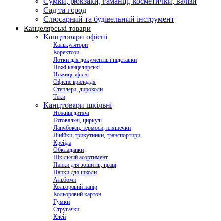
Сумки, рюкзаки, гаманці, косметички, валізи
Сад та город
Слюсарний та будівельний інструмент
Канцелярські товари
Канцтовари офісні
Калькулятори
Коректори
Лотки для документів і підставки
Ножі канцелярські
Ножиці офісні
Офісне приладдя
Степлери, дироколи
Теки
Канцтовари шкільні
Ножиці дитячі
Готовальні, циркулі
Ланчбокси, термоси, пляшечки
Лінійки, трикутники, транспортири
Крейда
Обкладинки
Шкільний асортимент
Папки для зошитів, праці
Папки для школи
Альбоми
Кольоровий папір
Кольоровий картон
Гумки
Стругачки
Клей