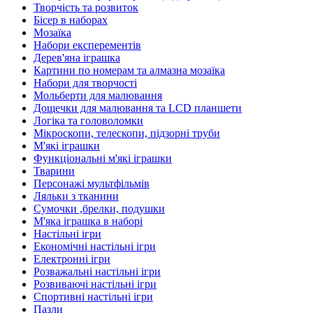
Творчість та розвиток
Бісер в наборах
Мозаїка
Набори експерементів
Дерев'яна іграшка
Картини по номерам та алмазна мозаїка
Набори для творчості
Мольберти для малювання
Дощечки для малювання та LCD планшети
Логіка та головоломки
Мікроскопи, телескопи, підзорні труби
М'які іграшки
Функціональні м'які іграшки
Тварини
Персонажі мультфільмів
Ляльки з тканини
Сумочки ,брелки, подушки
М'яка іграшка в наборі
Настільні ігри
Економічні настільні ігри
Електронні ігри
Розважальні настільні ігри
Розвиваючі настільні ігри
Спортивні настільні ігри
Пазли