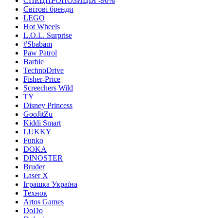
СПЕЦПРОПОЗИЦІЯ -90%
Світові бренди
LEGO
Hot Wheels
L.O.L. Surprise
#Sbabam
Paw Patrol
Barbie
TechnoDrive
Fisher-Price
Screechers Wild
TY
Disney Princess
GooJitZu
Kiddi Smart
LUKKY
Funko
DOKA
DINOSTER
Bruder
Laser X
Іграшка Україна
Технок
Artos Games
DoDo