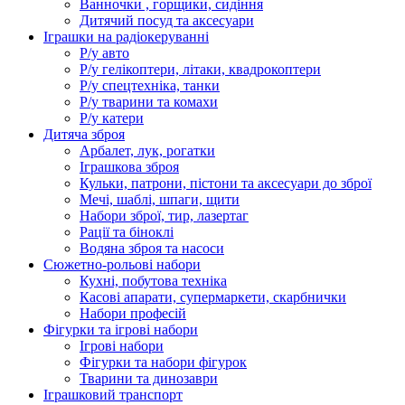
Ванночки , горщики, сидіння
Дитячий посуд та аксесуари
Іграшки на радіокеруванні
Р/у авто
Р/у гелікоптери, літаки, квадрокоптери
Р/у спецтехніка, танки
Р/у тварини та комахи
Р/у катери
Дитяча зброя
Арбалет, лук, рогатки
Іграшкова зброя
Кульки, патрони, пістони та аксесуари до зброї
Мечі, шаблі, шпаги, щити
Набори зброї, тир, лазертаг
Рації та біноклі
Водяна зброя та насоси
Сюжетно-рольові набори
Кухні, побутова техніка
Касові апарати, супермаркети, скарбнички
Набори професій
Фігурки та ігрові набори
Ігрові набори
Фігурки та набори фігурок
Тварини та динозаври
Іграшковий транспорт