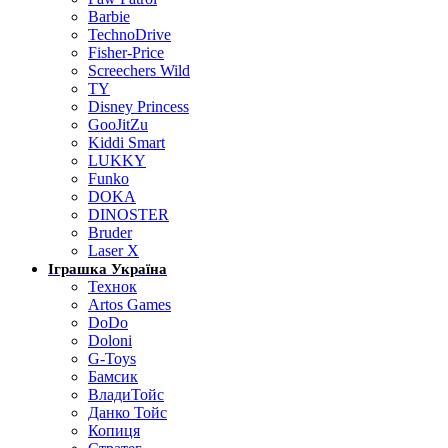
Barbie
TechnoDrive
Fisher-Price
Screechers Wild
TY
Disney Princess
GooJitZu
Kiddi Smart
LUKKY
Funko
DOKA
DINOSTER
Bruder
Laser X
Іграшка Україна
Технок
Artos Games
DoDo
Doloni
G-Toys
Бамсик
ВладиТойс
Данко Тойс
Копиця