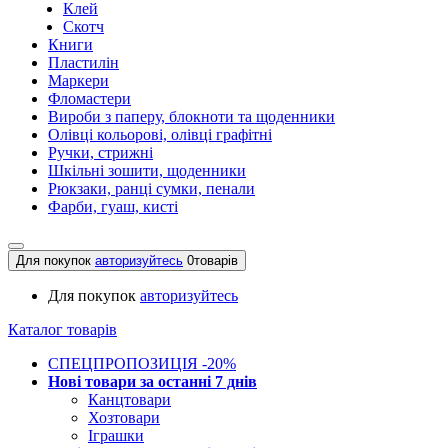
Клей
Скотч
Книги
Пластилін
Маркери
Фломастери
Вироби з паперу, блокноти та щоденники
Олівці кольорові, олівці графітні
Ручки, стрижні
Шкільні зошити, щоденники
Рюкзаки, ранці сумки, пенали
Фарби, гуаш, кисті
Для покупок
авторизуйтесь
0
товарів
Для покупок
авторизуйтесь
Каталог товарів
СПЕЦПРОПОЗИЦІЯ -20%
Нові товари за останнi 7 днiв
Канцтовари
Хозтовари
Іграшки