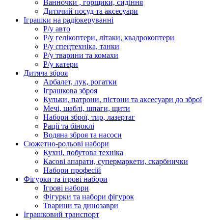
Ванночки , горщики, сидіння
Дитячий посуд та аксесуари
Іграшки на радіокеруванні
Р/у авто
Р/у гелікоптери, літаки, квадрокоптери
Р/у спецтехніка, танки
Р/у тварини та комахи
Р/у катери
Дитяча зброя
Арбалет, лук, рогатки
Іграшкова зброя
Кульки, патрони, пістони та аксесуари до зброї
Мечі, шаблі, шпаги, щити
Набори зброї, тир, лазертаг
Рації та біноклі
Водяна зброя та насоси
Сюжетно-рольові набори
Кухні, побутова техніка
Касові апарати, супермаркети, скарбнички
Набори професій
Фігурки та ігрові набори
Ігрові набори
Фігурки та набори фігурок
Тварини та динозаври
Іграшковий транспорт