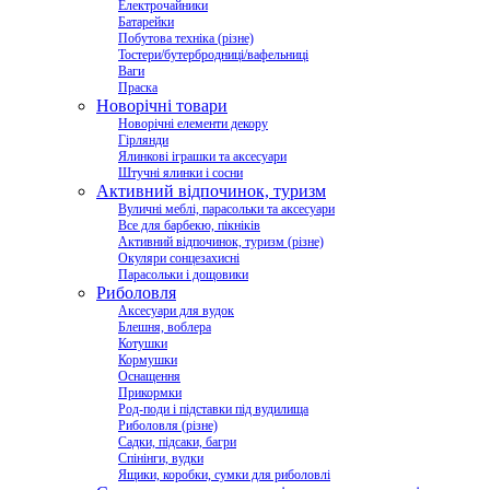
Електрочайники
Батарейки
Побутова техніка (різне)
Тостери/бутербродниці/вафельниці
Ваги
Праска
Новорічні товари
Новорічні елементи декору
Гірлянди
Ялинкові іграшки та аксесуари
Штучні ялинки і сосни
Активний відпочинок, туризм
Вуличні меблі, парасольки та аксесуари
Все для барбекю, пікніків
Активний відпочинок, туризм (різне)
Окуляри сонцезахисні
Парасольки і дощовики
Риболовля
Аксесуари для вудок
Блешня, воблера
Котушки
Кормушки
Оснащення
Прикормки
Род-поди і підставки під вудилища
Риболовля (різне)
Садки, підсаки, багри
Спінінги, вудки
Ящики, коробки, сумки для риболовлі