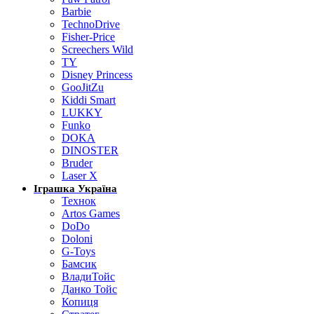
Barbie
TechnoDrive
Fisher-Price
Screechers Wild
TY
Disney Princess
GooJitZu
Kiddi Smart
LUKKY
Funko
DOKA
DINOSTER
Bruder
Laser X
Іграшка Україна
Технок
Artos Games
DoDo
Doloni
G-Toys
Бамсик
ВладиТойс
Данко Тойс
Копиця