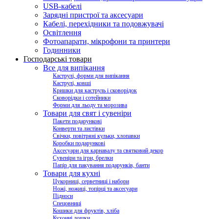
USB-кабелі
Зарядні пристрої та аксесуари
Кабелі, перехідники та подовжувачі
Освітлення
Фотоапарати, мікрофони та принтери
Годинники
Господарські товари
Все для випікання
Каструлі, форми для випікання
Каструлі, ковші
Кришки для каструль і сковорідок
Сковорідки і сотейники
Форми для льоду та морозива
Товари для свят і сувеніри
Пакети подарункові
Конверти та листівки
Свічки, повітряні кульки, хлопавки
Коробки подарункові
Аксесуари для карнавалу та святковий декор
Сувеніри та ігри, брелки
Папір для пакування подарунків, банти
Товари для кухні
Цукорниці, серветниці і набори
Ножі, ножиці, топірці та аксесуари
Підноси
Спецовниці
Кошики для фруктів, хліба
Кухонні дошки