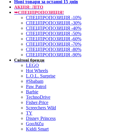
Нові товари за останнi 15 днiв
АКЦІЯ: ЛІТО
➥СПЕЦПРОПОЗИЦІЯ!
СПЕЦПРОПОЗИЦІЯ -10%
СПЕЦПРОПОЗИЦІЯ -30%
СПЕЦПРОПОЗИЦІЯ -40%
СПЕЦПРОПОЗИЦІЯ -50%
СПЕЦПРОПОЗИЦІЯ -60%
СПЕЦПРОПОЗИЦІЯ -70%
СПЕЦПРОПОЗИЦІЯ -80%
СПЕЦПРОПОЗИЦІЯ -90%
Світові бренди
LEGO
Hot Wheels
L.O.L. Surprise
#Sbabam
Paw Patrol
Barbie
TechnoDrive
Fisher-Price
Screechers Wild
TY
Disney Princess
GooJitZu
Kiddi Smart