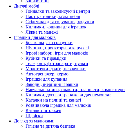
Запчастини
Дитячі меблі
Гойдалки та заколисуючі центри
Парти, столики, м'які меблі
Стільчики для годування, ходунки
Килимки, кошики для іграшок
Ліжка та манежі
Іграшки для малюків
Брязкальця та гризунки
Нічники, проектори та каруселі
Ігрові набори, ігри для малюків
Кубики та пірамідки
Телефони, фотоапарати, пульти
Молоточки, дзиґи, неваляшки
Автотренажер, кермо
Іграшки для купання
Заводні, інерційні іграшки
Навчальні книги, плакати, планшети, комп'ютери
Килимки, дуги та тренажери для немовлят
Каталки на палиці та канаті
Розвиваюча іграшка для малюків
Каталки-штовхачі
Підвіски
Догляд за малюками
Гігієна та дитяча безпека