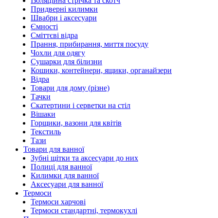
Ізоляційна стрічка та скотч
Придверні килимки
Швабри і аксесуари
Ємності
Сміттєві відра
Прання, прибирання, миття посуду
Чохли для одягу
Сушарки для білизни
Кошики, контейнери, ящики, органайзери
Відра
Товари для дому (різне)
Тачки
Скатертини і серветки на стіл
Вішаки
Горщики, вазони для квітів
Текстиль
Тази
Товари для ванної
Зубні щітки та аксесуари до них
Полиці для ванної
Килимки для ванної
Аксесуари для ванної
Термоси
Термоси харчові
Термоси стандартні, термокухлі