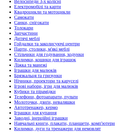
Велосипеди 3-х колісні
Електромобілі та карти
Квадроцикли та мотоцикли
Самокати
Санки, снігокати
Толокари
Запчастини
Дитячі меблі
Гойдалки та заколисуючі центри
Парти, столики, м'які меблі
Стільчики для годування, ходунки
Килимки, кошики для іграшок
Ліжка та манежі
Іграшки для малюків
Брязкальця та гризунки
Нічники, проектори та каруселі
Ігрові набори, ігри для малюків
Кубики та пірамідки
Телефони, фотоапарати, пульти
Молоточки, дзиґи, неваляшки
Автотренажер, кермо
Іграшки для купання
Заводні, інерційні іграшки
Навчальні книги, плакати, планшети, комп'ютери
Килимки, дуги та тренажери для немовлят