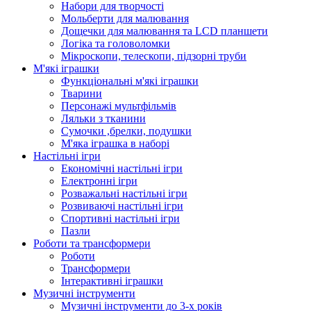
Набори для творчості
Мольберти для малювання
Дощечки для малювання та LCD планшети
Логіка та головоломки
Мікроскопи, телескопи, підзорні труби
М'які іграшки
Функціональні м'які іграшки
Тварини
Персонажі мультфільмів
Ляльки з тканини
Сумочки ,брелки, подушки
М'яка іграшка в наборі
Настільні ігри
Економічні настільні ігри
Електронні ігри
Розважальні настільні ігри
Розвиваючі настільні ігри
Спортивні настільні ігри
Пазли
Роботи та трансформери
Роботи
Трансформери
Інтерактивні іграшки
Музичні інструменти
Музичні інструменти до 3-х років