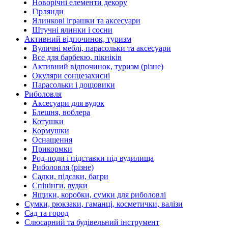
Новорічні елементи декору
Гірлянди
Ялинкові іграшки та аксесуари
Штучні ялинки і сосни
Активний відпочинок, туризм
Вуличні меблі, парасольки та аксесуари
Все для барбекю, пікніків
Активний відпочинок, туризм (різне)
Окуляри сонцезахисні
Парасольки і дощовики
Риболовля
Аксесуари для вудок
Блешня, воблера
Котушки
Кормушки
Оснащення
Прикормки
Род-поди і підставки під вудилища
Риболовля (різне)
Садки, підсаки, багри
Спінінги, вудки
Ящики, коробки, сумки для риболовлі
Сумки, рюкзаки, гаманці, косметички, валізи
Сад та город
Слюсарний та будівельний інструмент