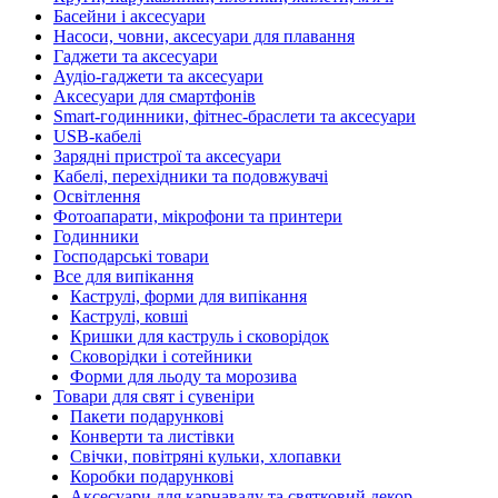
Басейни і аксесуари
Насоси, човни, аксесуари для плавання
Гаджети та аксесуари
Аудіо-гаджети та аксесуари
Аксесуари для смартфонів
Smart-годинники, фітнес-браслети та аксесуари
USB-кабелі
Зарядні пристрої та аксесуари
Кабелі, перехідники та подовжувачі
Освітлення
Фотоапарати, мікрофони та принтери
Годинники
Господарські товари
Все для випікання
Каструлі, форми для випікання
Каструлі, ковші
Кришки для каструль і сковорідок
Сковорідки і сотейники
Форми для льоду та морозива
Товари для свят і сувеніри
Пакети подарункові
Конверти та листівки
Свічки, повітряні кульки, хлопавки
Коробки подарункові
Аксесуари для карнавалу та святковий декор