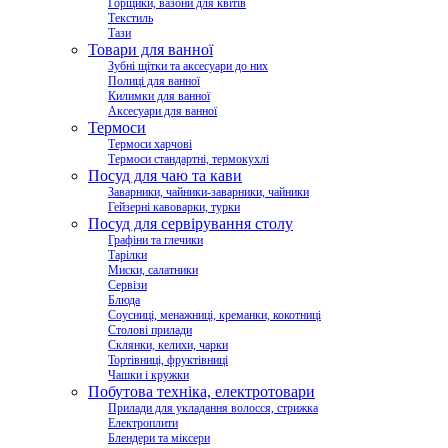
Горщики, вазони для квітів
Текстиль
Тази
Товари для ванної
Зубні щітки та аксесуари до них
Полиці для ванної
Килимки для ванної
Аксесуари для ванної
Термоси
Термоси харчові
Термоси стандартні, термокухлі
Посуд для чаю та кави
Заварники, чайники-заварники, чайники
Гейзерні кавоварки, турки
Посуд для сервірування столу
Графіни та глечики
Тарілки
Миски, салатники
Сервізи
Блюда
Соусниці, менажниці, креманки, кокотниці
Столові прилади
Склянки, келихи, чарки
Тортівниці, фруктівниці
Чашки і кружки
Побутова техніка, електротовари
Прилади для укладання волосся, стрижка
Електроплити
Блендери та міксери