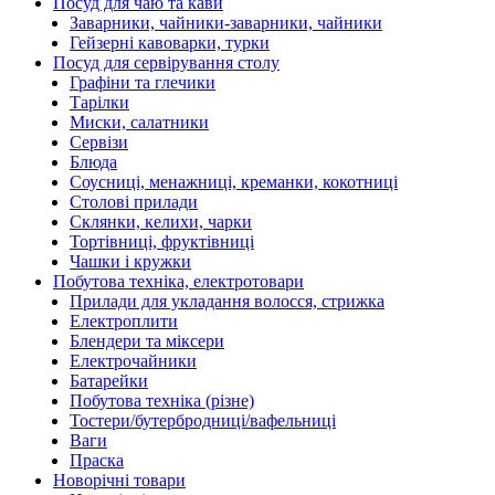
Посуд для чаю та кави
Заварники, чайники-заварники, чайники
Гейзерні кавоварки, турки
Посуд для сервірування столу
Графіни та глечики
Тарілки
Миски, салатники
Сервізи
Блюда
Соусниці, менажниці, креманки, кокотниці
Столові прилади
Склянки, келихи, чарки
Тортівниці, фруктівниці
Чашки і кружки
Побутова техніка, електротовари
Прилади для укладання волосся, стрижка
Електроплити
Блендери та міксери
Електрочайники
Батарейки
Побутова техніка (різне)
Тостери/бутербродниці/вафельниці
Ваги
Праска
Новорічні товари