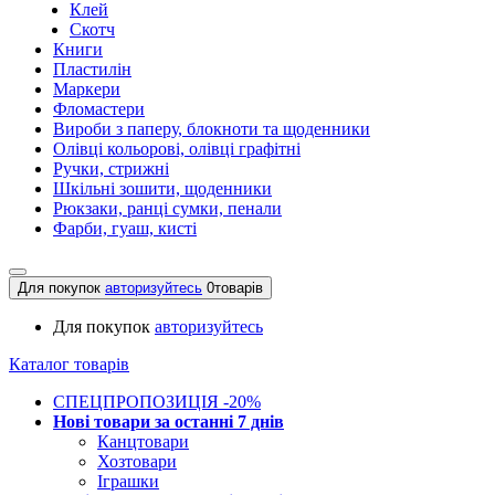
Клей
Скотч
Книги
Пластилін
Маркери
Фломастери
Вироби з паперу, блокноти та щоденники
Олівці кольорові, олівці графітні
Ручки, стрижні
Шкільні зошити, щоденники
Рюкзаки, ранці сумки, пенали
Фарби, гуаш, кисті
Для покупок
авторизуйтесь
0
товарів
Для покупок
авторизуйтесь
Каталог товарів
СПЕЦПРОПОЗИЦІЯ -20%
Нові товари за останнi 7 днiв
Канцтовари
Хозтовари
Іграшки