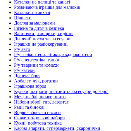
Каталки на палиці та канаті
Розвиваюча іграшка для малюків
Каталки-штовхачі
Підвіски
Догляд за малюками
Гігієна та дитяча безпека
Ванночки , горщики, сидіння
Дитячий посуд та аксесуари
Іграшки на радіокеруванні
Р/у авто
Р/у гелікоптери, літаки, квадрокоптери
Р/у спецтехніка, танки
Р/у тварини та комахи
Р/у катери
Дитяча зброя
Арбалет, лук, рогатки
Іграшкова зброя
Кульки, патрони, пістони та аксесуари до зброї
Мечі, шаблі, шпаги, щити
Набори зброї, тир, лазертаг
Рації та біноклі
Водяна зброя та насоси
Сюжетно-рольові набори
Кухні, побутова техніка
Касові апарати, супермаркети, скарбнички