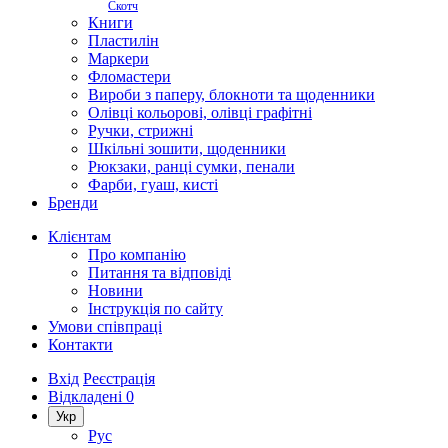
Скотч
Книги
Пластилін
Маркери
Фломастери
Вироби з паперу, блокноти та щоденники
Олівці кольорові, олівці графітні
Ручки, стрижні
Шкільні зошити, щоденники
Рюкзаки, ранці сумки, пенали
Фарби, гуаш, кисті
Бренди
Клієнтам
Про компанію
Питання та відповіді
Новини
Інструкція по сайту
Умови співпраці
Контакти
Вхід
Реєстрація
Відкладені
0
Укр
Рус