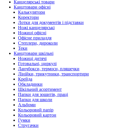
Канцелярські товари
Канцтовари офісні
Калькулятори
Коректори
Лотки для документів і підставки
Ножі канцелярські
Ножиці офісні
Офісне приладдя
Степлери, дироколи
Теки
Канцтовари шкільні
Ножиці дитячі
Готовальні, циркулі
Ланчбокси, термоси, пляшечки
Лінійки, трикутники, транспортири
Крейда
Обкладинки
Шкільний асортимент
Папки для зошитів, праці
Папки для школи
Альбоми
Кольоровий папір
Кольоровий картон
Гумки
Стругачки