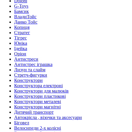
Doloni
G-Toys
Бамсик
ВладиТойс
Данко Тойс
Копиця
Стратег
Тігрес
Юніка
Ідейка
Оріон
Антистреси
Антистрес іграшка
Лизун та слайм
Стретч-фигурки
Конструктори
Конструктора електроні
Конструктори для малюків
Конструктори пластикові
Конструктори металеві
Конструктори магнітні
Дитячий транспорт
Автокрісла , візочки та аксесуари
Біговел
Велосипеди 2-х колісні