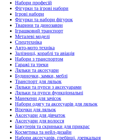
Набори професій
Фігурки та ігрові набори
Ігрові набори
Фігурки та набори фігурок
Тварини та динозаври
Іграшковий транспорт
Металеві моделі
Спецтехніка
Авто-мото техніка
Залізниці, кораблі та авіація
Набори з транспортом
Гаражі та треки
Ляльки та аксесуари
Будиночки, замки, меблі
Транспорт для ляльок
Ляльки та пупси з аксесуарами
Ляльки та пупси функціональні
Манекени для зачісок
Набори одягу та аксесуарів для ляльок
Візочки для ляльок
Аксесуари для дівчаток
Аксесуари для волосся
Біжутерія та скриньки для прикрас
Косметика та нейл-дизайн
Набори аксесуарів, гребінці, дзеркальця