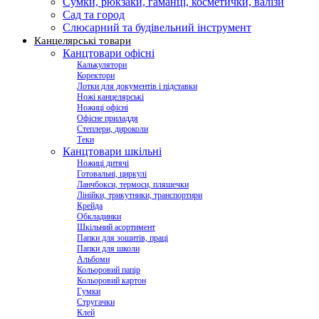
Сумки, рюкзаки, гаманці, косметички, валізи
Сад та город
Слюсарний та будівельний інструмент
Канцелярські товари
Канцтовари офісні
Калькулятори
Коректори
Лотки для документів і підставки
Ножі канцелярські
Ножиці офісні
Офісне приладдя
Степлери, дироколи
Теки
Канцтовари шкільні
Ножиці дитячі
Готовальні, циркулі
Ланчбокси, термоси, пляшечки
Лінійки, трикутники, транспортири
Крейда
Обкладинки
Шкільний асортимент
Папки для зошитів, праці
Папки для школи
Альбоми
Кольоровий папір
Кольоровий картон
Гумки
Стругачки
Клей