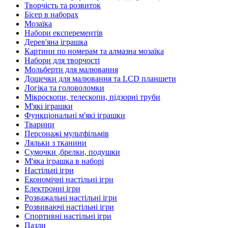
Творчість та розвиток
Бісер в наборах
Мозаїка
Набори експерементів
Дерев'яна іграшка
Картини по номерам та алмазна мозаїка
Набори для творчості
Мольберти для малювання
Дощечки для малювання та LCD планшети
Логіка та головоломки
Мікроскопи, телескопи, підзорні труби
М'які іграшки
Функціональні м'які іграшки
Тварини
Персонажі мультфільмів
Ляльки з тканини
Сумочки ,брелки, подушки
М'яка іграшка в наборі
Настільні ігри
Економічні настільні ігри
Електронні ігри
Розважальні настільні ігри
Розвиваючі настільні ігри
Спортивні настільні ігри
Пазли