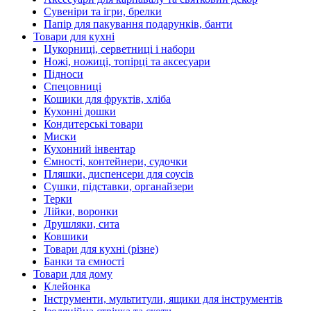
Сувеніри та ігри, брелки
Папір для пакування подарунків, банти
Товари для кухні
Цукорниці, серветниці і набори
Ножі, ножиці, топірці та аксесуари
Підноси
Спецовниці
Кошики для фруктів, хліба
Кухонні дошки
Кондитерські товари
Миски
Кухонний інвентар
Ємності, контейнери, судочки
Пляшки, диспенсери для соусів
Сушки, підставки, органайзери
Терки
Лійки, воронки
Друшляки, сита
Ковшики
Товари для кухні (різне)
Банки та ємності
Товари для дому
Клейонка
Інструменти, мультитули, ящики для інструментів