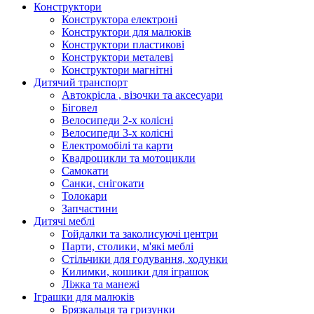
Конструктори
Конструктора електроні
Конструктори для малюків
Конструктори пластикові
Конструктори металеві
Конструктори магнітні
Дитячий транспорт
Автокрісла , візочки та аксесуари
Біговел
Велосипеди 2-х колісні
Велосипеди 3-х колісні
Електромобілі та карти
Квадроцикли та мотоцикли
Самокати
Санки, снігокати
Толокари
Запчастини
Дитячі меблі
Гойдалки та заколисуючі центри
Парти, столики, м'які меблі
Стільчики для годування, ходунки
Килимки, кошики для іграшок
Ліжка та манежі
Іграшки для малюків
Брязкальця та гризунки