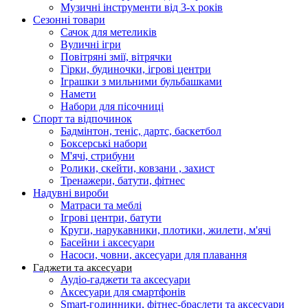
Музичні інструменти від 3-х років
Сезонні товари
Сачок для метеликів
Вуличні ігри
Повітряні змії, вітрячки
Гірки, будиночки, ігрові центри
Іграшки з мильними бульбашками
Намети
Набори для пісочниці
Спорт та відпочинок
Бадмінтон, теніс, дартс, баскетбол
Боксерські набори
М'ячі, стрибуни
Ролики, скейти, ковзани , захист
Тренажери, батути, фітнес
Надувні вироби
Матраси та меблі
Ігрові центри, батути
Круги, нарукавники, плотики, жилети, м'ячі
Басейни і аксесуари
Насоси, човни, аксесуари для плавання
Гаджети та аксесуари
Аудіо-гаджети та аксесуари
Аксесуари для смартфонів
Smart-годинники, фітнес-браслети та аксесуари