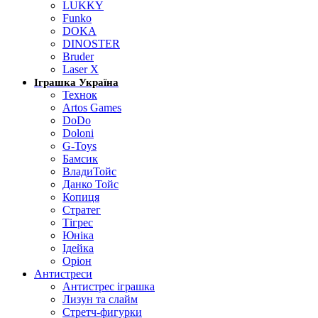
LUKKY
Funko
DOKA
DINOSTER
Bruder
Laser X
Іграшка Україна
Технок
Artos Games
DoDo
Doloni
G-Toys
Бамсик
ВладиТойс
Данко Тойс
Копиця
Стратег
Тігрес
Юніка
Ідейка
Оріон
Антистреси
Антистрес іграшка
Лизун та слайм
Стретч-фигурки