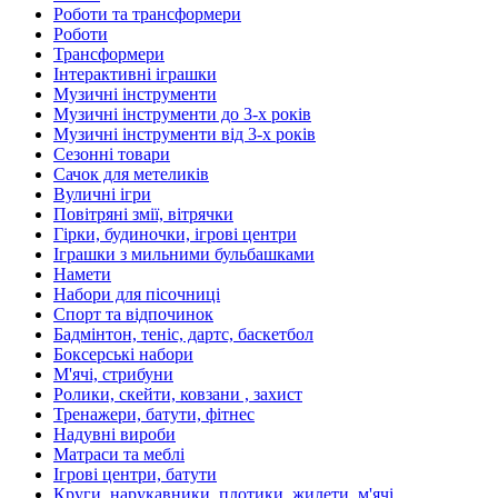
Роботи та трансформери
Роботи
Трансформери
Інтерактивні іграшки
Музичні інструменти
Музичні інструменти до 3-х років
Музичні інструменти від 3-х років
Сезонні товари
Сачок для метеликів
Вуличні ігри
Повітряні змії, вітрячки
Гірки, будиночки, ігрові центри
Іграшки з мильними бульбашками
Намети
Набори для пісочниці
Спорт та відпочинок
Бадмінтон, теніс, дартс, баскетбол
Боксерські набори
М'ячі, стрибуни
Ролики, скейти, ковзани , захист
Тренажери, батути, фітнес
Надувні вироби
Матраси та меблі
Ігрові центри, батути
Круги, нарукавники, плотики, жилети, м'ячі