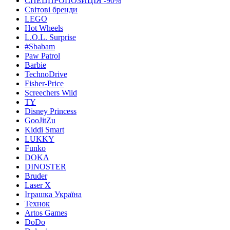
СПЕЦПРОПОЗИЦІЯ -90%
Світові бренди
LEGO
Hot Wheels
L.O.L. Surprise
#Sbabam
Paw Patrol
Barbie
TechnoDrive
Fisher-Price
Screechers Wild
TY
Disney Princess
GooJitZu
Kiddi Smart
LUKKY
Funko
DOKA
DINOSTER
Bruder
Laser X
Іграшка Україна
Технок
Artos Games
DoDo