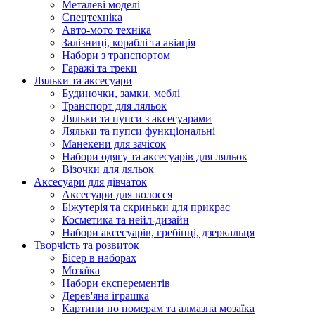
Металеві моделі
Спецтехніка
Авто-мото техніка
Залізниці, кораблі та авіація
Набори з транспортом
Гаражі та треки
Ляльки та аксесуари
Будиночки, замки, меблі
Транспорт для ляльок
Ляльки та пупси з аксесуарами
Ляльки та пупси функціональні
Манекени для зачісок
Набори одягу та аксесуарів для ляльок
Візочки для ляльок
Аксесуари для дівчаток
Аксесуари для волосся
Біжутерія та скриньки для прикрас
Косметика та нейл-дизайн
Набори аксесуарів, гребінці, дзеркальця
Творчість та розвиток
Бісер в наборах
Мозаїка
Набори експерементів
Дерев'яна іграшка
Картини по номерам та алмазна мозаїка