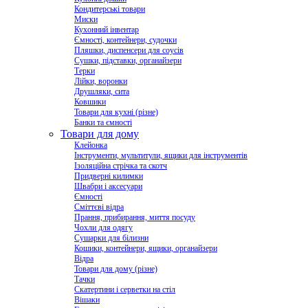
Кондитерські товари
Миски
Кухонний інвентар
Ємності, контейнери, судочки
Пляшки, диспенсери для соусів
Сушки, підставки, органайзери
Терки
Лійки, воронки
Друшляки, сита
Ковшики
Товари для кухні (різне)
Банки та ємності
Товари для дому
Клейонка
Інструменти, мультитули, ящики для інструментів
Ізоляційна стрічка та скотч
Придверні килимки
Швабри і аксесуари
Ємності
Сміттєві відра
Прання, прибирання, миття посуду
Чохли для одягу
Сушарки для білизни
Кошики, контейнери, ящики, органайзери
Відра
Товари для дому (різне)
Тачки
Скатертини і серветки на стіл
Вішаки