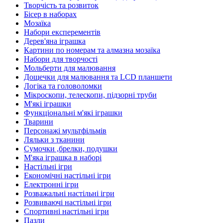
Творчість та розвиток
Бісер в наборах
Мозаїка
Набори експерементів
Дерев'яна іграшка
Картини по номерам та алмазна мозаїка
Набори для творчості
Мольберти для малювання
Дощечки для малювання та LCD планшети
Логіка та головоломки
Мікроскопи, телескопи, підзорні труби
М'які іграшки
Функціональні м'які іграшки
Тварини
Персонажі мультфільмів
Ляльки з тканини
Сумочки ,брелки, подушки
М'яка іграшка в наборі
Настільні ігри
Економічні настільні ігри
Електронні ігри
Розважальні настільні ігри
Розвиваючі настільні ігри
Спортивні настільні ігри
Пазли