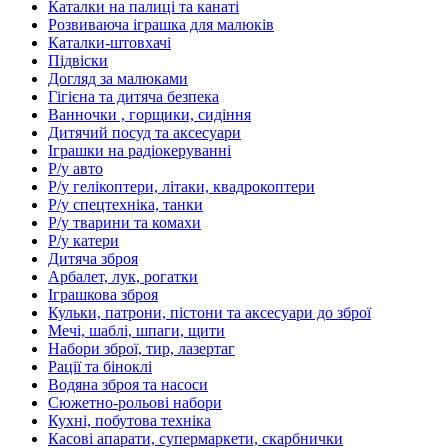
Каталки на палиці та канаті
Розвиваюча іграшка для малюків
Каталки-штовхачі
Підвіски
Догляд за малюками
Гігієна та дитяча безпека
Ванночки , горщики, сидіння
Дитячий посуд та аксесуари
Іграшки на радіокеруванні
Р/у авто
Р/у гелікоптери, літаки, квадрокоптери
Р/у спецтехніка, танки
Р/у тварини та комахи
Р/у катери
Дитяча зброя
Арбалет, лук, рогатки
Іграшкова зброя
Кульки, патрони, пістони та аксесуари до зброї
Мечі, шаблі, шпаги, щити
Набори зброї, тир, лазертаг
Рації та біноклі
Водяна зброя та насоси
Сюжетно-рольові набори
Кухні, побутова техніка
Касові апарати, супермаркети, скарбнички