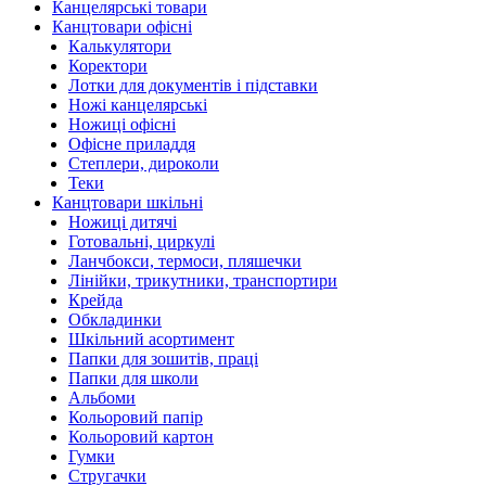
Канцелярські товари
Канцтовари офісні
Калькулятори
Коректори
Лотки для документів і підставки
Ножі канцелярські
Ножиці офісні
Офісне приладдя
Степлери, дироколи
Теки
Канцтовари шкільні
Ножиці дитячі
Готовальні, циркулі
Ланчбокси, термоси, пляшечки
Лінійки, трикутники, транспортири
Крейда
Обкладинки
Шкільний асортимент
Папки для зошитів, праці
Папки для школи
Альбоми
Кольоровий папір
Кольоровий картон
Гумки
Стругачки