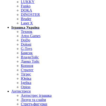
LUKKY
Funko
DOKA
DINOSTER
Bruder
Laser X
Іграшка Україна
Технок
Artos Games
DoDo
Doloni
G-Toys
Бамсик
ВладиТойс
Данко Тойс
Копиця
Стратег
Тігрес
Юніка
Ідейка
Оріон
Антистреси
Антистрес іграшка
Лизун та слайм
Стретч-фигурки