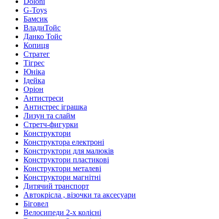
Doloni
G-Toys
Бамсик
ВладиТойс
Данко Тойс
Копиця
Стратег
Тігрес
Юніка
Ідейка
Оріон
Антистреси
Антистрес іграшка
Лизун та слайм
Стретч-фигурки
Конструктори
Конструктора електроні
Конструктори для малюків
Конструктори пластикові
Конструктори металеві
Конструктори магнітні
Дитячий транспорт
Автокрісла , візочки та аксесуари
Біговел
Велосипеди 2-х колісні