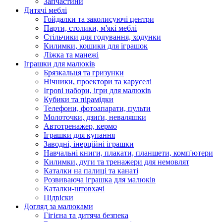
Запчастини
Дитячі меблі
Гойдалки та заколисуючі центри
Парти, столики, м'які меблі
Стільчики для годування, ходунки
Килимки, кошики для іграшок
Ліжка та манежі
Іграшки для малюків
Брязкальця та гризунки
Нічники, проектори та каруселі
Ігрові набори, ігри для малюків
Кубики та пірамідки
Телефони, фотоапарати, пульти
Молоточки, дзиґи, неваляшки
Автотренажер, кермо
Іграшки для купання
Заводні, інерційні іграшки
Навчальні книги, плакати, планшети, комп'ютери
Килимки, дуги та тренажери для немовлят
Каталки на палиці та канаті
Розвиваюча іграшка для малюків
Каталки-штовхачі
Підвіски
Догляд за малюками
Гігієна та дитяча безпека