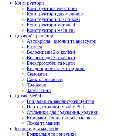
Конструктори
Конструктора електроні
Конструктори для малюків
Конструктори пластикові
Конструктори металеві
Конструктори магнітні
Дитячий транспорт
Автокрісла , візочки та аксесуари
Біговел
Велосипеди 2-х колісні
Велосипеди 3-х колісні
Електромобілі та карти
Квадроцикли та мотоцикли
Самокати
Санки, снігокати
Толокари
Запчастини
Дитячі меблі
Гойдалки та заколисуючі центри
Парти, столики, м'які меблі
Стільчики для годування, ходунки
Килимки, кошики для іграшок
Ліжка та манежі
Іграшки для малюків
Брязкальця та гризунки