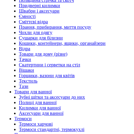
Ізоляційна стрічка та скотч
Придверні килимки
Швабри і аксесуари
Ємності
Сміттєві відра
Прання, прибирання, миття посуду
Чохли для одягу
Сушарки для білизни
Кошики, контейнери, ящики, органайзери
Відра
Товари для дому (різне)
Тачки
Скатертини і серветки на стіл
Вішаки
Горщики, вазони для квітів
Текстиль
Тази
Товари для ванної
Зубні щітки та аксесуари до них
Полиці для ванної
Килимки для ванної
Аксесуари для ванної
Термоси
Термоси харчові
Термоси стандартні, термокухлі