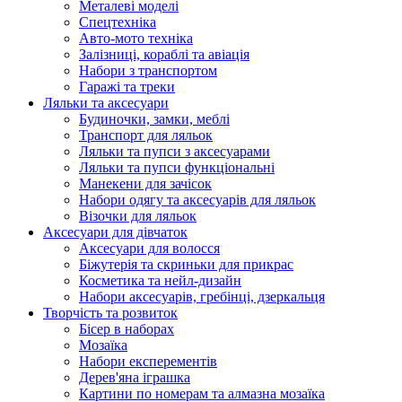
Металеві моделі
Спецтехніка
Авто-мото техніка
Залізниці, кораблі та авіація
Набори з транспортом
Гаражі та треки
Ляльки та аксесуари
Будиночки, замки, меблі
Транспорт для ляльок
Ляльки та пупси з аксесуарами
Ляльки та пупси функціональні
Манекени для зачісок
Набори одягу та аксесуарів для ляльок
Візочки для ляльок
Аксесуари для дівчаток
Аксесуари для волосся
Біжутерія та скриньки для прикрас
Косметика та нейл-дизайн
Набори аксесуарів, гребінці, дзеркальця
Творчість та розвиток
Бісер в наборах
Мозаїка
Набори експерементів
Дерев'яна іграшка
Картини по номерам та алмазна мозаїка