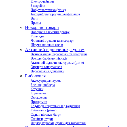
Електрочайники
Батарейки
Побутова техніка (різне)
Тостери/бутербродниці/вафельниці
Ваги
Праска
Новорічні товари
Новорічні елементи декору
Гірлянди
Ялинкові іграшки та аксесуари
Штучні ялинки і сосни
Активний відпочинок, туризм
Вуличні меблі, парасольки та аксесуари
Все для барбекю, пікніків
Активний відпочинок, туризм (різне)
Окуляри сонцезахисні
Парасольки і дощовики
Риболовля
Аксесуари для вудок
Блешня, воблера
Котушки
Кормушки
Оснащення
Прикормки
Род-поди і підставки під вудилища
Риболовля (різне)
Садки, підсаки, багри
Спінінги, вудки
Ящики, коробки, сумки для риболовлі