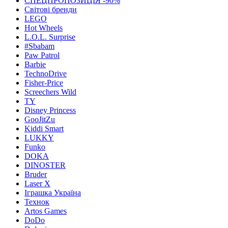
СПЕЦПРОПОЗИЦІЯ -90%
Світові бренди
LEGO
Hot Wheels
L.O.L. Surprise
#Sbabam
Paw Patrol
Barbie
TechnoDrive
Fisher-Price
Screechers Wild
TY
Disney Princess
GooJitZu
Kiddi Smart
LUKKY
Funko
DOKA
DINOSTER
Bruder
Laser X
Іграшка Україна
Технок
Artos Games
DoDo