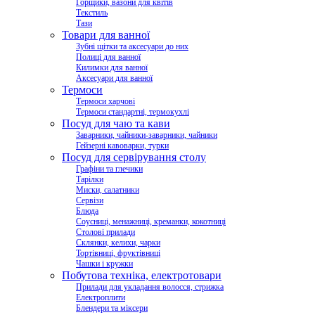
Горщики, вазони для квітів
Текстиль
Тази
Товари для ванної
Зубні щітки та аксесуари до них
Полиці для ванної
Килимки для ванної
Аксесуари для ванної
Термоси
Термоси харчові
Термоси стандартні, термокухлі
Посуд для чаю та кави
Заварники, чайники-заварники, чайники
Гейзерні кавоварки, турки
Посуд для сервірування столу
Графіни та глечики
Тарілки
Миски, салатники
Сервізи
Блюда
Соусниці, менажниці, креманки, кокотниці
Столові прилади
Склянки, келихи, чарки
Тортівниці, фруктівниці
Чашки і кружки
Побутова техніка, електротовари
Прилади для укладання волосся, стрижка
Електроплити
Блендери та міксери