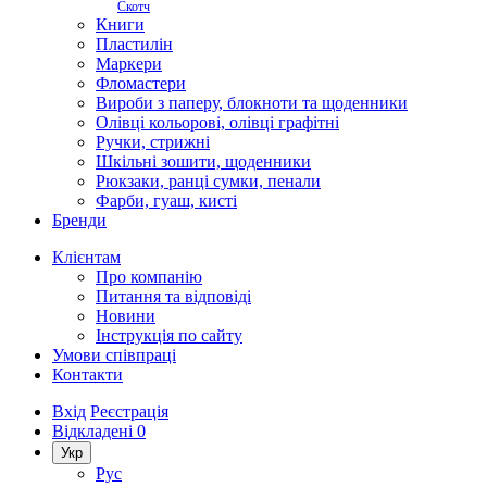
Скотч
Книги
Пластилін
Маркери
Фломастери
Вироби з паперу, блокноти та щоденники
Олівці кольорові, олівці графітні
Ручки, стрижні
Шкільні зошити, щоденники
Рюкзаки, ранці сумки, пенали
Фарби, гуаш, кисті
Бренди
Клієнтам
Про компанію
Питання та відповіді
Новини
Інструкція по сайту
Умови співпраці
Контакти
Вхід
Реєстрація
Відкладені
0
Укр
Рус