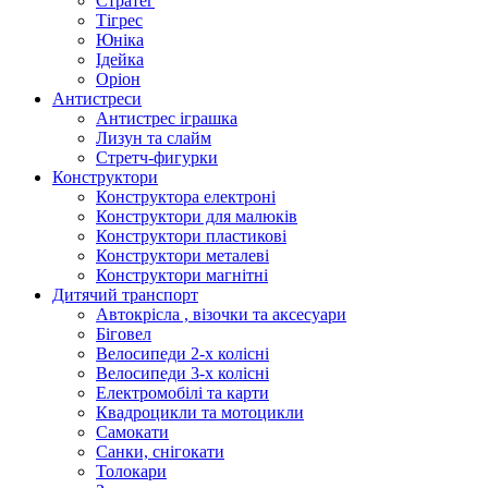
Стратег
Тігрес
Юніка
Ідейка
Оріон
Антистреси
Антистрес іграшка
Лизун та слайм
Стретч-фигурки
Конструктори
Конструктора електроні
Конструктори для малюків
Конструктори пластикові
Конструктори металеві
Конструктори магнітні
Дитячий транспорт
Автокрісла , візочки та аксесуари
Біговел
Велосипеди 2-х колісні
Велосипеди 3-х колісні
Електромобілі та карти
Квадроцикли та мотоцикли
Самокати
Санки, снігокати
Толокари