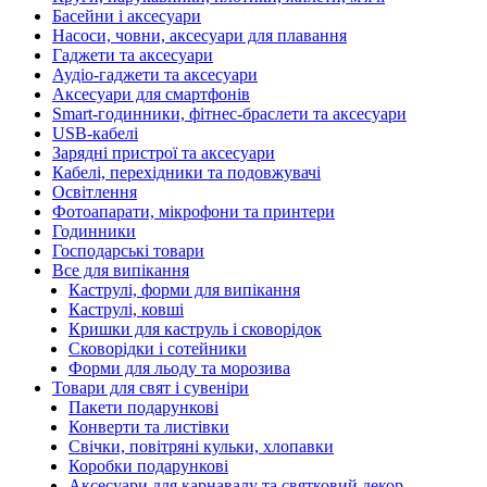
Басейни і аксесуари
Насоси, човни, аксесуари для плавання
Гаджети та аксесуари
Аудіо-гаджети та аксесуари
Аксесуари для смартфонів
Smart-годинники, фітнес-браслети та аксесуари
USB-кабелі
Зарядні пристрої та аксесуари
Кабелі, перехідники та подовжувачі
Освітлення
Фотоапарати, мікрофони та принтери
Годинники
Господарські товари
Все для випікання
Каструлі, форми для випікання
Каструлі, ковші
Кришки для каструль і сковорідок
Сковорідки і сотейники
Форми для льоду та морозива
Товари для свят і сувеніри
Пакети подарункові
Конверти та листівки
Свічки, повітряні кульки, хлопавки
Коробки подарункові
Аксесуари для карнавалу та святковий декор