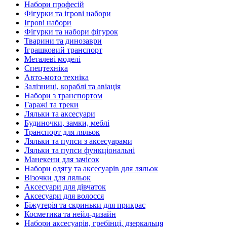
Набори професій
Фігурки та ігрові набори
Ігрові набори
Фігурки та набори фігурок
Тварини та динозаври
Іграшковий транспорт
Металеві моделі
Спецтехніка
Авто-мото техніка
Залізниці, кораблі та авіація
Набори з транспортом
Гаражі та треки
Ляльки та аксесуари
Будиночки, замки, меблі
Транспорт для ляльок
Ляльки та пупси з аксесуарами
Ляльки та пупси функціональні
Манекени для зачісок
Набори одягу та аксесуарів для ляльок
Візочки для ляльок
Аксесуари для дівчаток
Аксесуари для волосся
Біжутерія та скриньки для прикрас
Косметика та нейл-дизайн
Набори аксесуарів, гребінці, дзеркальця