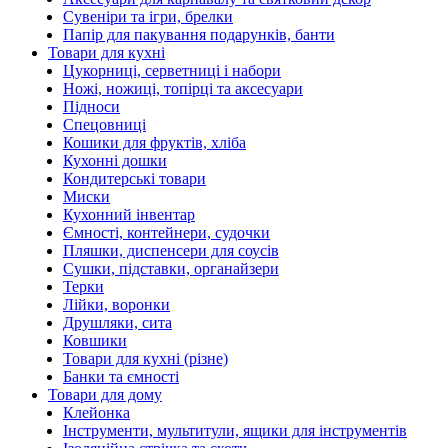
Сувеніри та ігри, брелки
Папір для пакування подарунків, банти
Товари для кухні
Цукорниці, серветниці і набори
Ножі, ножиці, топірці та аксесуари
Підноси
Спецовниці
Кошики для фруктів, хліба
Кухонні дошки
Кондитерські товари
Миски
Кухонний інвентар
Ємності, контейнери, судочки
Пляшки, диспенсери для соусів
Сушки, підставки, органайзери
Терки
Лійки, воронки
Друшляки, сита
Ковшики
Товари для кухні (різне)
Банки та ємності
Товари для дому
Клейонка
Інструменти, мультитули, ящики для інструментів