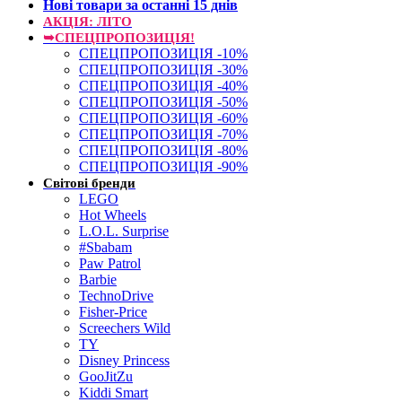
Нові товари за останнi 15 днiв
АКЦІЯ: ЛІТО
➥СПЕЦПРОПОЗИЦІЯ!
СПЕЦПРОПОЗИЦІЯ -10%
СПЕЦПРОПОЗИЦІЯ -30%
СПЕЦПРОПОЗИЦІЯ -40%
СПЕЦПРОПОЗИЦІЯ -50%
СПЕЦПРОПОЗИЦІЯ -60%
СПЕЦПРОПОЗИЦІЯ -70%
СПЕЦПРОПОЗИЦІЯ -80%
СПЕЦПРОПОЗИЦІЯ -90%
Світові бренди
LEGO
Hot Wheels
L.O.L. Surprise
#Sbabam
Paw Patrol
Barbie
TechnoDrive
Fisher-Price
Screechers Wild
TY
Disney Princess
GooJitZu
Kiddi Smart