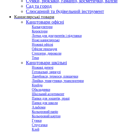
Сумки, рюкзаки, гаманці, косметички, валізи
Сад та город
Слюсарний та будівельний інструмент
Канцелярські товари
Канцтовари офісні
Калькулятори
Коректори
Лотки для документів і підставки
Ножі канцелярські
Ножиці офісні
Офісне приладдя
Степлери, дироколи
Теки
Канцтовари шкільні
Ножиці дитячі
Готовальні, циркулі
Ланчбокси, термоси, пляшечки
Лінійки, трикутники, транспортири
Крейда
Обкладинки
Шкільний асортимент
Папки для зошитів, праці
Папки для школи
Альбоми
Кольоровий папір
Кольоровий картон
Гумки
Стругачки
Клей