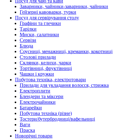
Посуд для чаю та кави
Заварники, чайники-заварники, чайники
Гейзерні кавоварки, турки
Посуд для сервірування столу
Графіни та глечики
Тарілки
Миски, салатники
Сервізи
Блюда
Соусниці, менажниці, креманки, кокотниці
Столові прилади
Склянки, келихи, чарки
Тортівниці, фруктівниці
Чашки і кружки
Побутова техніка, електротовари
Прилади для укладання волосся, стрижка
Електроплити
Блендери та міксери
Електрочайники
Батарейки
Побутова техніка (різне)
Тостери/бутербродниці/вафельниці
Ваги
Праска
Новорічні товари