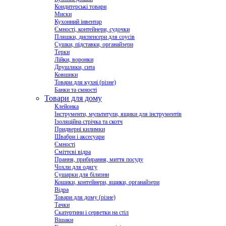
Кондитерські товари
Миски
Кухонний інвентар
Ємності, контейнери, судочки
Пляшки, диспенсери для соусів
Сушки, підставки, органайзери
Терки
Лійки, воронки
Друшляки, сита
Ковшики
Товари для кухні (різне)
Банки та ємності
Товари для дому
Клейонка
Інструменти, мультитули, ящики для інструментів
Ізоляційна стрічка та скотч
Придверні килимки
Швабри і аксесуари
Ємності
Сміттєві відра
Прання, прибирання, миття посуду
Чохли для одягу
Сушарки для білизни
Кошики, контейнери, ящики, органайзери
Відра
Товари для дому (різне)
Тачки
Скатертини і серветки на стіл
Вішаки