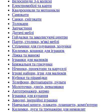
Велосипеди 3-х колісні
Електромобілі та карти
Квадроцикли та мотоцикли
Самокати
Санки, снігокати
Толокари
Запчастини
Дитячі меблі
Гойдалки та заколисуючі центри
Парти, столики, м'які меблі
Стільчики для годування, ходунки
Килимки, кошики для іграшок
Ліжка та манежі
Іграшки для малюків
Брязкальця та гризунки
Нічники, проектори та каруселі
Ігрові набори, ігри для малюків
Кубики та пірамідки
Телефони, фотоапарати, пульти
Молоточки, дзиґи, неваляшки
Автотренажер, кермо
Іграшки для купання
Заводні, інерційні іграшки
Навчальні книги, плакати, планшети, комп'ютери
Килимки, дуги та тренажери для немовлят