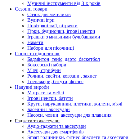
Музичні інструменти від 3-х років
Сезонні товари
Сачок для метеликів
Вуличні ігри
Повітряні змії, вітрячки
Гірки, будиночки, ігрові центри
Іграшки з мильними бульбашками
Намети
Набори для пісочниці
Спорт та відпочинок
Бадмінтон, теніс, дартс, баскетбол
Боксерські набори
М'ячі, стрибуни
Ролики, скейти, ковзани , захист
Тренажери, батути, фітнес
Надувні вироби
Матраси та меблі
Ігрові центри, батути
Круги, нарукавники, плотики, жилети, м'ячі
Басейни і аксесуари
Насоси, човни, аксесуари для плавання
Гаджети та аксесуари
Аудіо-гаджети та аксесуари
Аксесуари для смартфонів
Smart-годинники, фітнес-браслети та аксесуари