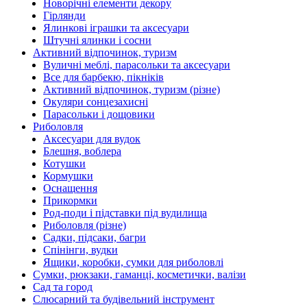
Новорічні елементи декору
Гірлянди
Ялинкові іграшки та аксесуари
Штучні ялинки і сосни
Активний відпочинок, туризм
Вуличні меблі, парасольки та аксесуари
Все для барбекю, пікніків
Активний відпочинок, туризм (різне)
Окуляри сонцезахисні
Парасольки і дощовики
Риболовля
Аксесуари для вудок
Блешня, воблера
Котушки
Кормушки
Оснащення
Прикормки
Род-поди і підставки під вудилища
Риболовля (різне)
Садки, підсаки, багри
Спінінги, вудки
Ящики, коробки, сумки для риболовлі
Сумки, рюкзаки, гаманці, косметички, валізи
Сад та город
Слюсарний та будівельний інструмент