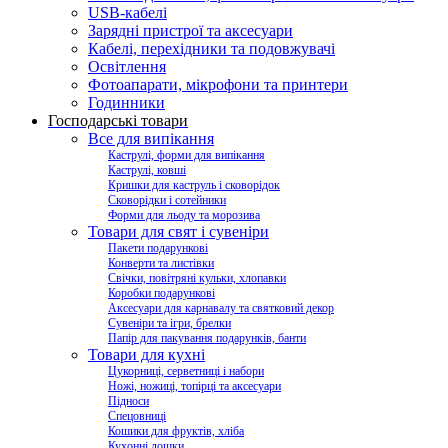
USB-кабелі
Зарядні пристрої та аксесуари
Кабелі, перехідники та подовжувачі
Освітлення
Фотоапарати, мікрофони та принтери
Годинники
Господарські товари
Все для випікання
Каструлі, форми для випікання
Каструлі, ковші
Кришки для каструль і сковорідок
Сковорідки і сотейники
Форми для льоду та морозива
Товари для свят і сувеніри
Пакети подарункові
Конверти та листівки
Свічки, повітряні кульки, хлопавки
Коробки подарункові
Аксесуари для карнавалу та святковий декор
Сувеніри та ігри, брелки
Папір для пакування подарунків, банти
Товари для кухні
Цукорниці, серветниці і набори
Ножі, ножиці, топірці та аксесуари
Підноси
Спецовниці
Кошики для фруктів, хліба
Кухонні дошки