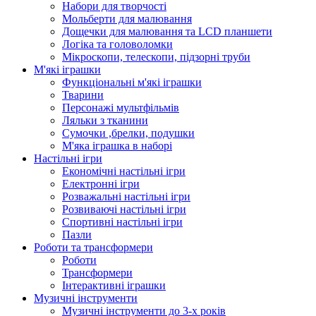
Набори для творчості
Мольберти для малювання
Дощечки для малювання та LCD планшети
Логіка та головоломки
Мікроскопи, телескопи, підзорні труби
М'які іграшки
Функціональні м'які іграшки
Тварини
Персонажі мультфільмів
Ляльки з тканини
Сумочки ,брелки, подушки
М'яка іграшка в наборі
Настільні ігри
Економічні настільні ігри
Електронні ігри
Розважальні настільні ігри
Розвиваючі настільні ігри
Спортивні настільні ігри
Пазли
Роботи та трансформери
Роботи
Трансформери
Інтерактивні іграшки
Музичні інструменти
Музичні інструменти до 3-х років