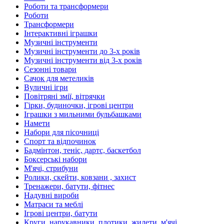
Роботи та трансформери
Роботи
Трансформери
Інтерактивні іграшки
Музичні інструменти
Музичні інструменти до 3-х років
Музичні інструменти від 3-х років
Сезонні товари
Сачок для метеликів
Вуличні ігри
Повітряні змії, вітрячки
Гірки, будиночки, ігрові центри
Іграшки з мильними бульбашками
Намети
Набори для пісочниці
Спорт та відпочинок
Бадмінтон, теніс, дартс, баскетбол
Боксерські набори
М'ячі, стрибуни
Ролики, скейти, ковзани , захист
Тренажери, батути, фітнес
Надувні вироби
Матраси та меблі
Ігрові центри, батути
Круги, нарукавники, плотики, жилети, м'ячі