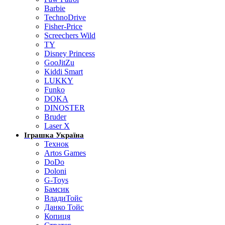
Barbie
TechnoDrive
Fisher-Price
Screechers Wild
TY
Disney Princess
GooJitZu
Kiddi Smart
LUKKY
Funko
DOKA
DINOSTER
Bruder
Laser X
Іграшка Україна
Технок
Artos Games
DoDo
Doloni
G-Toys
Бамсик
ВладиТойс
Данко Тойс
Копиця