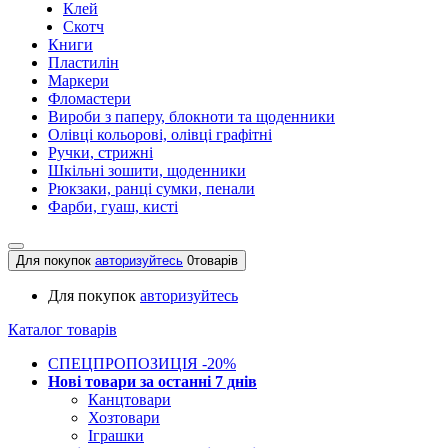
Клей
Скотч
Книги
Пластилін
Маркери
Фломастери
Вироби з паперу, блокноти та щоденники
Олівці кольорові, олівці графітні
Ручки, стрижні
Шкільні зошити, щоденники
Рюкзаки, ранці сумки, пенали
Фарби, гуаш, кисті
Для покупок
авторизуйтесь
0
товарів
Для покупок
авторизуйтесь
Каталог товарів
СПЕЦПРОПОЗИЦІЯ -20%
Нові товари за останнi 7 днiв
Канцтовари
Хозтовари
Іграшки