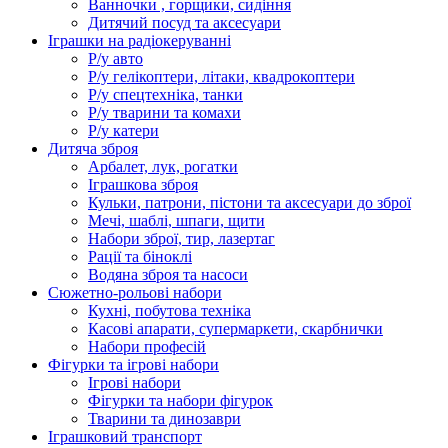
Ванночки , горщики, сидіння
Дитячий посуд та аксесуари
Іграшки на радіокеруванні
Р/у авто
Р/у гелікоптери, літаки, квадрокоптери
Р/у спецтехніка, танки
Р/у тварини та комахи
Р/у катери
Дитяча зброя
Арбалет, лук, рогатки
Іграшкова зброя
Кульки, патрони, пістони та аксесуари до зброї
Мечі, шаблі, шпаги, щити
Набори зброї, тир, лазертаг
Рації та біноклі
Водяна зброя та насоси
Сюжетно-рольові набори
Кухні, побутова техніка
Касові апарати, супермаркети, скарбнички
Набори професій
Фігурки та ігрові набори
Ігрові набори
Фігурки та набори фігурок
Тварини та динозаври
Іграшковий транспорт