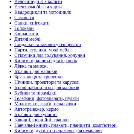
Велосипеди 3-х колісні
Електромобілі та карти
Квадроцикли та мотоцикли
Самокати
Санки, снігокати
Толокари
Запчастини
Дитячі меблі
Гойдалки та заколисуючі центри
Парти, столики, м'які меблі
Стільчики для годування, ходунки
Килимки, кошики для іграшок
Ліжка та манежі
Іграшки для малюків
Брязкальця та гризунки
Нічники, проектори та каруселі
Ігрові набори, ігри для малюків
Кубики та пірамідки
Телефони, фотоапарати, пульти
Молоточки, дзиґи, неваляшки
Автотренажер, кермо
Іграшки для купання
Заводні, інерційні іграшки
Навчальні книги, плакати, планшети, комп'ютери
Килимки, дуги та тренажери для немовлят