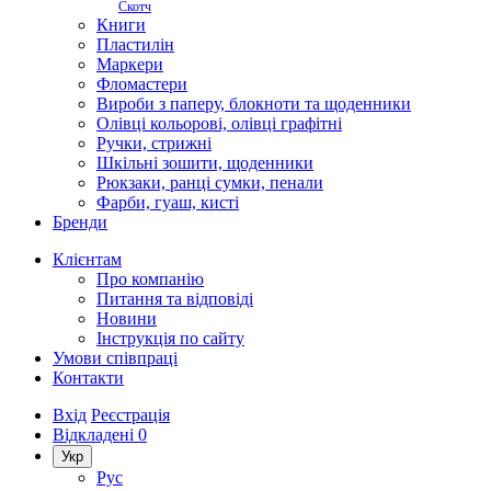
Скотч
Книги
Пластилін
Маркери
Фломастери
Вироби з паперу, блокноти та щоденники
Олівці кольорові, олівці графітні
Ручки, стрижні
Шкільні зошити, щоденники
Рюкзаки, ранці сумки, пенали
Фарби, гуаш, кисті
Бренди
Клієнтам
Про компанію
Питання та відповіді
Новини
Інструкція по сайту
Умови співпраці
Контакти
Вхід
Реєстрація
Відкладені
0
Укр
Рус