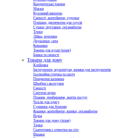
Кондитерські товари
Миски
Кухонний інвентар
Ємності, контейнери, судочки
Пляшки, диспенсери для соусів
Сушки, підставки, органайзери
Терки
Лійки, воронки
Друшляки, сита
Ковшики
Товари для кухні (різне)
Банки та ємності
Товари для дому
Клейонка
Інструменти, мультитули, ящики для інструментів
Ізоляційна стрічка та скотч
Придверні килимки
Швабри і аксесуари
Ємності
Сміттєві відра
Прання, прибирання, миття посуду
Чохли для одягу
Сушарки для білизни
Кошики, контейнери, ящики, органайзери
Відра
Товари для дому (різне)
Тачки
Скатертини і серветки на стіл
Вішаки