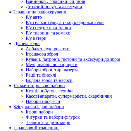
Ванночки , горщики, сидіння
Дитячий посуд та аксесуари
Іграшки на радіокеруванні
Р/у авто
Р/у гелікоптери, літаки, квадрокоптери
Р/у спецтехніка, танки
Р/у тварини та комахи
Р/у катери
Дитяча зброя
Арбалет, лук, рогатки
Іграшкова зброя
Кульки, патрони, пістони та аксесуари до зброї
Мечі, шаблі, шпаги, щити
Набори зброї, тир, лазертаг
Рації та біноклі
Водяна зброя та насоси
Сюжетно-рольові набори
Кухні, побутова техніка
Касові апарати, супермаркети, скарбнички
Набори професій
Фігурки та ігрові набори
Ігрові набори
Фігурки та набори фігурок
Тварини та динозаври
Іграшковий транспорт