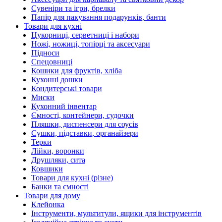
Сувеніри та ігри, брелки
Папір для пакування подарунків, банти
Товари для кухні
Цукорниці, серветниці і набори
Ножі, ножиці, топірці та аксесуари
Підноси
Спецовниці
Кошики для фруктів, хліба
Кухонні дошки
Кондитерські товари
Миски
Кухонний інвентар
Ємності, контейнери, судочки
Пляшки, диспенсери для соусів
Сушки, підставки, органайзери
Терки
Лійки, воронки
Друшляки, сита
Ковшики
Товари для кухні (різне)
Банки та ємності
Товари для дому
Клейонка
Інструменти, мультитули, ящики для інструментів