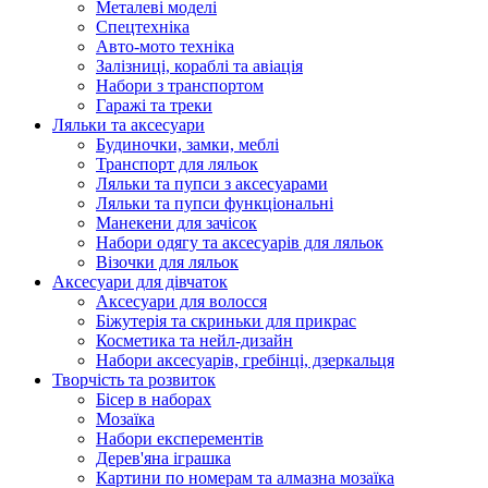
Металеві моделі
Спецтехніка
Авто-мото техніка
Залізниці, кораблі та авіація
Набори з транспортом
Гаражі та треки
Ляльки та аксесуари
Будиночки, замки, меблі
Транспорт для ляльок
Ляльки та пупси з аксесуарами
Ляльки та пупси функціональні
Манекени для зачісок
Набори одягу та аксесуарів для ляльок
Візочки для ляльок
Аксесуари для дівчаток
Аксесуари для волосся
Біжутерія та скриньки для прикрас
Косметика та нейл-дизайн
Набори аксесуарів, гребінці, дзеркальця
Творчість та розвиток
Бісер в наборах
Мозаїка
Набори експерементів
Дерев'яна іграшка
Картини по номерам та алмазна мозаїка