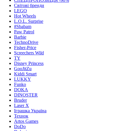
СПЕЦПРОПОЗИЦІЯ -90%
Світові бренди
LEGO
Hot Wheels
L.O.L. Surprise
#Sbabam
Paw Patrol
Barbie
TechnoDrive
Fisher-Price
Screechers Wild
TY
Disney Princess
GooJitZu
Kiddi Smart
LUKKY
Funko
DOKA
DINOSTER
Bruder
Laser X
Іграшка Україна
Технок
Artos Games
DoDo