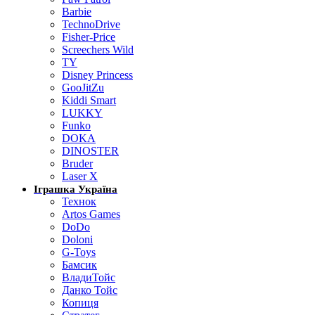
Barbie
TechnoDrive
Fisher-Price
Screechers Wild
TY
Disney Princess
GooJitZu
Kiddi Smart
LUKKY
Funko
DOKA
DINOSTER
Bruder
Laser X
Іграшка Україна
Технок
Artos Games
DoDo
Doloni
G-Toys
Бамсик
ВладиТойс
Данко Тойс
Копиця