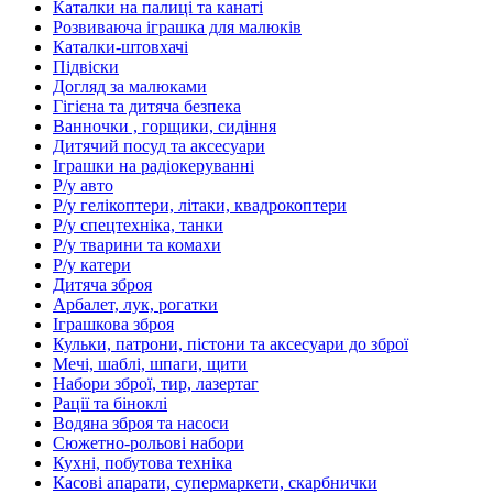
Каталки на палиці та канаті
Розвиваюча іграшка для малюків
Каталки-штовхачі
Підвіски
Догляд за малюками
Гігієна та дитяча безпека
Ванночки , горщики, сидіння
Дитячий посуд та аксесуари
Іграшки на радіокеруванні
Р/у авто
Р/у гелікоптери, літаки, квадрокоптери
Р/у спецтехніка, танки
Р/у тварини та комахи
Р/у катери
Дитяча зброя
Арбалет, лук, рогатки
Іграшкова зброя
Кульки, патрони, пістони та аксесуари до зброї
Мечі, шаблі, шпаги, щити
Набори зброї, тир, лазертаг
Рації та біноклі
Водяна зброя та насоси
Сюжетно-рольові набори
Кухні, побутова техніка
Касові апарати, супермаркети, скарбнички