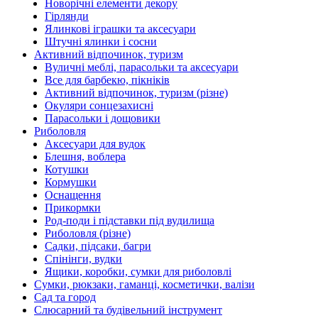
Новорічні елементи декору
Гірлянди
Ялинкові іграшки та аксесуари
Штучні ялинки і сосни
Активний відпочинок, туризм
Вуличні меблі, парасольки та аксесуари
Все для барбекю, пікніків
Активний відпочинок, туризм (різне)
Окуляри сонцезахисні
Парасольки і дощовики
Риболовля
Аксесуари для вудок
Блешня, воблера
Котушки
Кормушки
Оснащення
Прикормки
Род-поди і підставки під вудилища
Риболовля (різне)
Садки, підсаки, багри
Спінінги, вудки
Ящики, коробки, сумки для риболовлі
Сумки, рюкзаки, гаманці, косметички, валізи
Сад та город
Слюсарний та будівельний інструмент