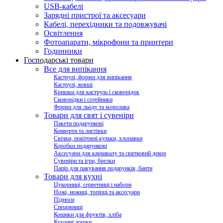
USB-кабелі
Зарядні пристрої та аксесуари
Кабелі, перехідники та подовжувачі
Освітлення
Фотоапарати, мікрофони та принтери
Годинники
Господарські товари
Все для випікання
Каструлі, форми для випікання
Каструлі, ковші
Кришки для каструль і сковорідок
Сковорідки і сотейники
Форми для льоду та морозива
Товари для свят і сувеніри
Пакети подарункові
Конверти та листівки
Свічки, повітряні кульки, хлопавки
Коробки подарункові
Аксесуари для карнавалу та святковий декор
Сувеніри та ігри, брелки
Папір для пакування подарунків, банти
Товари для кухні
Цукорниці, серветниці і набори
Ножі, ножиці, топірці та аксесуари
Підноси
Спецовниці
Кошики для фруктів, хліба
Кухонні дошки