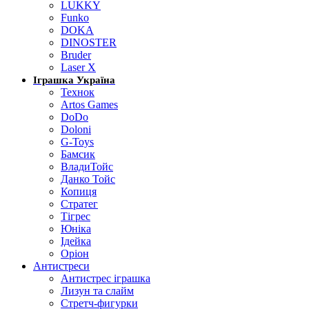
LUKKY
Funko
DOKA
DINOSTER
Bruder
Laser X
Іграшка Україна
Технок
Artos Games
DoDo
Doloni
G-Toys
Бамсик
ВладиТойс
Данко Тойс
Копиця
Стратег
Тігрес
Юніка
Ідейка
Оріон
Антистреси
Антистрес іграшка
Лизун та слайм
Стретч-фигурки