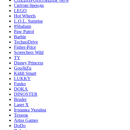
СПЕЦПРОПОЗИЦІЯ -90%
Світові бренди
LEGO
Hot Wheels
L.O.L. Surprise
#Sbabam
Paw Patrol
Barbie
TechnoDrive
Fisher-Price
Screechers Wild
TY
Disney Princess
GooJitZu
Kiddi Smart
LUKKY
Funko
DOKA
DINOSTER
Bruder
Laser X
Іграшка Україна
Технок
Artos Games
DoDo