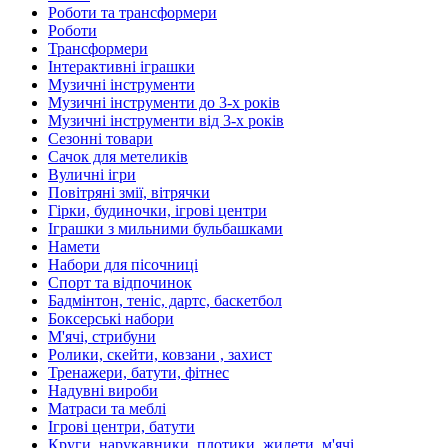
Роботи та трансформери
Роботи
Трансформери
Інтерактивні іграшки
Музичні інструменти
Музичні інструменти до 3-х років
Музичні інструменти від 3-х років
Сезонні товари
Сачок для метеликів
Вуличні ігри
Повітряні змії, вітрячки
Гірки, будиночки, ігрові центри
Іграшки з мильними бульбашками
Намети
Набори для пісочниці
Спорт та відпочинок
Бадмінтон, теніс, дартс, баскетбол
Боксерські набори
М'ячі, стрибуни
Ролики, скейти, ковзани , захист
Тренажери, батути, фітнес
Надувні вироби
Матраси та меблі
Ігрові центри, батути
Круги, нарукавники, плотики, жилети, м'ячі