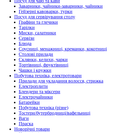
Посуд для чаю та кави
Заварники, чайники-заварники, чайники
Гейзерні кавоварки, турки
Посуд для сервірування столу
Графіни та глечики
Тарілки
Миски, салатники
Сервізи
Блюда
Соусниці, менажниці, креманки, кокотниці
Столові прилади
Склянки, келихи, чарки
Тортівниці, фруктівниці
Чашки і кружки
Побутова техніка, електротовари
Прилади для укладання волосся, стрижка
Електроплити
Блендери та міксери
Електрочайники
Батарейки
Побутова техніка (різне)
Тостери/бутербродниці/вафельниці
Ваги
Праска
Новорічні товари