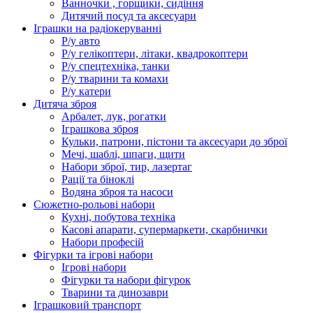
Ванночки , горщики, сидіння
Дитячий посуд та аксесуари
Іграшки на радіокеруванні
Р/у авто
Р/у гелікоптери, літаки, квадрокоптери
Р/у спецтехніка, танки
Р/у тварини та комахи
Р/у катери
Дитяча зброя
Арбалет, лук, рогатки
Іграшкова зброя
Кульки, патрони, пістони та аксесуари до зброї
Мечі, шаблі, шпаги, щити
Набори зброї, тир, лазертаг
Рації та біноклі
Водяна зброя та насоси
Сюжетно-рольові набори
Кухні, побутова техніка
Касові апарати, супермаркети, скарбнички
Набори професій
Фігурки та ігрові набори
Ігрові набори
Фігурки та набори фігурок
Тварини та динозаври
Іграшковий транспорт