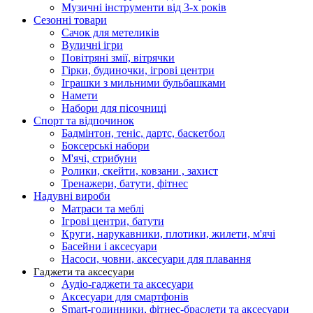
Музичні інструменти від 3-х років
Сезонні товари
Сачок для метеликів
Вуличні ігри
Повітряні змії, вітрячки
Гірки, будиночки, ігрові центри
Іграшки з мильними бульбашками
Намети
Набори для пісочниці
Спорт та відпочинок
Бадмінтон, теніс, дартс, баскетбол
Боксерські набори
М'ячі, стрибуни
Ролики, скейти, ковзани , захист
Тренажери, батути, фітнес
Надувні вироби
Матраси та меблі
Ігрові центри, батути
Круги, нарукавники, плотики, жилети, м'ячі
Басейни і аксесуари
Насоси, човни, аксесуари для плавання
Гаджети та аксесуари
Аудіо-гаджети та аксесуари
Аксесуари для смартфонів
Smart-годинники, фітнес-браслети та аксесуари