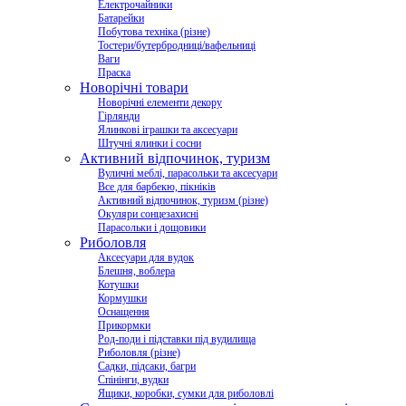
Електрочайники
Батарейки
Побутова техніка (різне)
Тостери/бутербродниці/вафельниці
Ваги
Праска
Новорічні товари
Новорічні елементи декору
Гірлянди
Ялинкові іграшки та аксесуари
Штучні ялинки і сосни
Активний відпочинок, туризм
Вуличні меблі, парасольки та аксесуари
Все для барбекю, пікніків
Активний відпочинок, туризм (різне)
Окуляри сонцезахисні
Парасольки і дощовики
Риболовля
Аксесуари для вудок
Блешня, воблера
Котушки
Кормушки
Оснащення
Прикормки
Род-поди і підставки під вудилища
Риболовля (різне)
Садки, підсаки, багри
Спінінги, вудки
Ящики, коробки, сумки для риболовлі