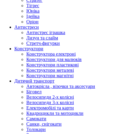
Стратег
Тігрес
Юніка
Ідейка
Оріон
Антистреси
Антистрес іграшка
Лизун та слайм
Стретч-фигурки
Конструктори
Конструктора електроні
Конструктори для малюків
Конструктори пластикові
Конструктори металеві
Конструктори магнітні
Дитячий транспорт
Автокрісла , візочки та аксесуари
Біговел
Велосипеди 2-х колісні
Велосипеди 3-х колісні
Електромобілі та карти
Квадроцикли та мотоцикли
Самокати
Санки, снігокати
Толокари