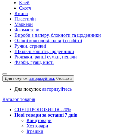
Клей
Скотч
Книги
Пластилін
Маркери
Фломастери
Вироби з паперу, блокноти та щоденники
Олівці кольорові, олівці графітні
Ручки, стрижні
Шкільні зошити, щоденники
Рюкзаки, ранці сумки, пенали
Фарби, гуаш, кисті
Для покупок
авторизуйтесь
0
товарів
Для покупок
авторизуйтесь
Каталог товарів
СПЕЦПРОПОЗИЦІЯ -20%
Нові товари за останнi 7 днiв
Канцтовари
Хозтовари
Іграшки