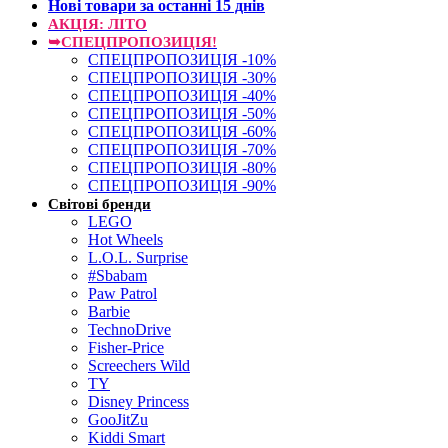
Нові товари за останнi 15 днiв
АКЦІЯ: ЛІТО
➥СПЕЦПРОПОЗИЦІЯ!
СПЕЦПРОПОЗИЦІЯ -10%
СПЕЦПРОПОЗИЦІЯ -30%
СПЕЦПРОПОЗИЦІЯ -40%
СПЕЦПРОПОЗИЦІЯ -50%
СПЕЦПРОПОЗИЦІЯ -60%
СПЕЦПРОПОЗИЦІЯ -70%
СПЕЦПРОПОЗИЦІЯ -80%
СПЕЦПРОПОЗИЦІЯ -90%
Світові бренди
LEGO
Hot Wheels
L.O.L. Surprise
#Sbabam
Paw Patrol
Barbie
TechnoDrive
Fisher-Price
Screechers Wild
TY
Disney Princess
GooJitZu
Kiddi Smart