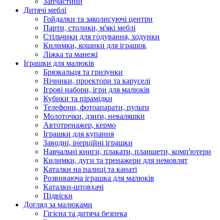
Запчастини
Дитячі меблі
Гойдалки та заколисуючі центри
Парти, столики, м'які меблі
Стільчики для годування, ходунки
Килимки, кошики для іграшок
Ліжка та манежі
Іграшки для малюків
Брязкальця та гризунки
Нічники, проектори та каруселі
Ігрові набори, ігри для малюків
Кубики та пірамідки
Телефони, фотоапарати, пульти
Молоточки, дзиґи, неваляшки
Автотренажер, кермо
Іграшки для купання
Заводні, інерційні іграшки
Навчальні книги, плакати, планшети, комп'ютери
Килимки, дуги та тренажери для немовлят
Каталки на палиці та канаті
Розвиваюча іграшка для малюків
Каталки-штовхачі
Підвіски
Догляд за малюками
Гігієна та дитяча безпека