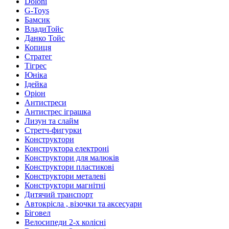
Doloni
G-Toys
Бамсик
ВладиТойс
Данко Тойс
Копиця
Стратег
Тігрес
Юніка
Ідейка
Оріон
Антистреси
Антистрес іграшка
Лизун та слайм
Стретч-фигурки
Конструктори
Конструктора електроні
Конструктори для малюків
Конструктори пластикові
Конструктори металеві
Конструктори магнітні
Дитячий транспорт
Автокрісла , візочки та аксесуари
Біговел
Велосипеди 2-х колісні