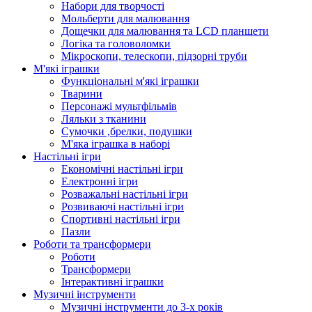
Набори для творчості
Мольберти для малювання
Дощечки для малювання та LCD планшети
Логіка та головоломки
Мікроскопи, телескопи, підзорні труби
М'які іграшки
Функціональні м'які іграшки
Тварини
Персонажі мультфільмів
Ляльки з тканини
Сумочки ,брелки, подушки
М'яка іграшка в наборі
Настільні ігри
Економічні настільні ігри
Електронні ігри
Розважальні настільні ігри
Розвиваючі настільні ігри
Спортивні настільні ігри
Пазли
Роботи та трансформери
Роботи
Трансформери
Інтерактивні іграшки
Музичні інструменти
Музичні інструменти до 3-х років