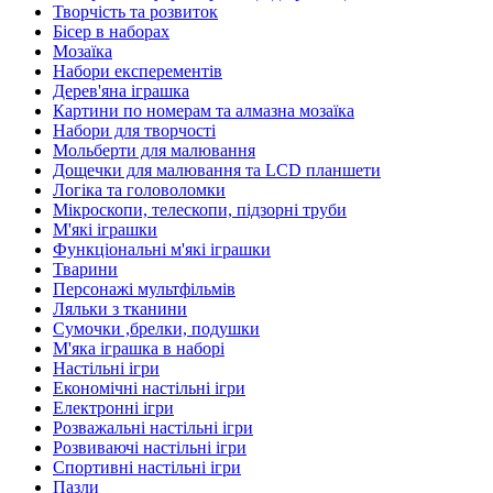
Творчість та розвиток
Бісер в наборах
Мозаїка
Набори експерементів
Дерев'яна іграшка
Картини по номерам та алмазна мозаїка
Набори для творчості
Мольберти для малювання
Дощечки для малювання та LCD планшети
Логіка та головоломки
Мікроскопи, телескопи, підзорні труби
М'які іграшки
Функціональні м'які іграшки
Тварини
Персонажі мультфільмів
Ляльки з тканини
Сумочки ,брелки, подушки
М'яка іграшка в наборі
Настільні ігри
Економічні настільні ігри
Електронні ігри
Розважальні настільні ігри
Розвиваючі настільні ігри
Спортивні настільні ігри
Пазли