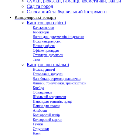
Сумки, рюкзаки, гаманці, косметички, валізи
Сад та город
Слюсарний та будівельний інструмент
Канцелярські товари
Канцтовари офісні
Калькулятори
Коректори
Лотки для документів і підставки
Ножі канцелярські
Ножиці офісні
Офісне приладдя
Степлери, дироколи
Теки
Канцтовари шкільні
Ножиці дитячі
Готовальні, циркулі
Ланчбокси, термоси, пляшечки
Лінійки, трикутники, транспортири
Крейда
Обкладинки
Шкільний асортимент
Папки для зошитів, праці
Папки для школи
Альбоми
Кольоровий папір
Кольоровий картон
Гумки
Стругачки
Клей