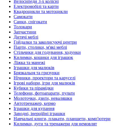
Велосипеди 3-х колісні
Електромобілі та карти
Квадроцикли та мотоцикли
Самокати
Санки, снігокати
Толокари
Запчастини
Дитячі меблі
Гойдалки та заколисуючі центри
Парти, столики, м'які меблі
Стільчики для годування, ходунки
Килимки, кошики для іграшок
Ліжка та манежі
Іграшки для малюків
Брязкальця та гризунки
Нічники, проектори та каруселі
Ігрові набори, ігри для малюків
Кубики та пірамідки
Телефони, фотоапарати, пульти
Молоточки, дзиґи, неваляшки
Автотренажер, кермо
Іграшки для купання
Заводні, інерційні іграшки
Навчальні книги, плакати, планшети, комп'ютери
Килимки, дуги та тренажери для немовлят