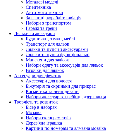
Металеві моделі
Спецтехніка
Авто-мото техніка
Залізниці, кораблі та авіація
Набори з транспортом
Гаражі та треки
Ляльки та аксесуари
Будиночки, замки, меблі
Транспорт для ляльок
Ляльки та пупси з аксесуарами
Ляльки та пупси функціональні
Манекени для зачісок
Набори одягу та аксесуарів для ляльок
Візочки для ляльок
Аксесуари для дівчаток
Аксесуари для волосся
Біжутерія та скриньки для прикрас
Косметика та нейл-дизайн
Набори аксесуарів, гребінці, дзеркальця
Творчість та розвиток
Бісер в наборах
Мозаїка
Набори експерементів
Дерев'яна іграшка
Картини по номерам та алмазна мозаїка