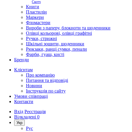
Скотч
Книги
Пластилін
Маркери
Фломастери
Вироби з паперу, блокноти та щоденники
Олівці кольорові, олівці графітні
Ручки, стрижні
Шкільні зошити, щоденники
Рюкзаки, ранці сумки, пенали
Фарби, гуаш, кисті
Бренди
Клієнтам
Про компанію
Питання та відповіді
Новини
Інструкція по сайту
Умови співпраці
Контакти
Вхід
Реєстрація
Відкладені
0
Укр
Рус