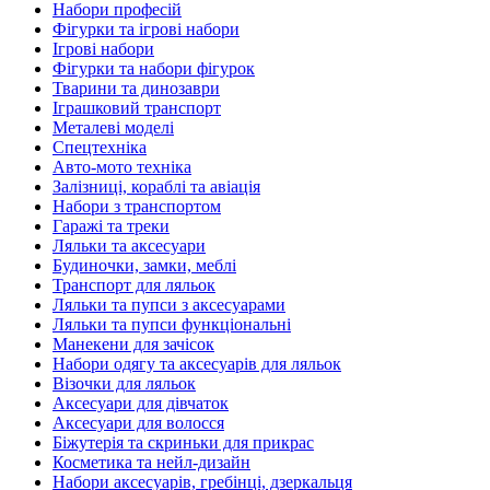
Набори професій
Фігурки та ігрові набори
Ігрові набори
Фігурки та набори фігурок
Тварини та динозаври
Іграшковий транспорт
Металеві моделі
Спецтехніка
Авто-мото техніка
Залізниці, кораблі та авіація
Набори з транспортом
Гаражі та треки
Ляльки та аксесуари
Будиночки, замки, меблі
Транспорт для ляльок
Ляльки та пупси з аксесуарами
Ляльки та пупси функціональні
Манекени для зачісок
Набори одягу та аксесуарів для ляльок
Візочки для ляльок
Аксесуари для дівчаток
Аксесуари для волосся
Біжутерія та скриньки для прикрас
Косметика та нейл-дизайн
Набори аксесуарів, гребінці, дзеркальця