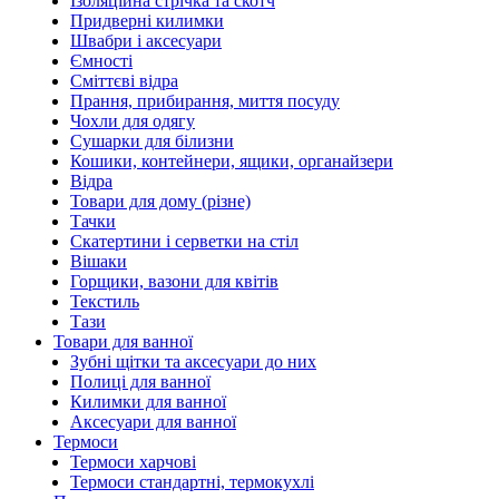
Ізоляційна стрічка та скотч
Придверні килимки
Швабри і аксесуари
Ємності
Сміттєві відра
Прання, прибирання, миття посуду
Чохли для одягу
Сушарки для білизни
Кошики, контейнери, ящики, органайзери
Відра
Товари для дому (різне)
Тачки
Скатертини і серветки на стіл
Вішаки
Горщики, вазони для квітів
Текстиль
Тази
Товари для ванної
Зубні щітки та аксесуари до них
Полиці для ванної
Килимки для ванної
Аксесуари для ванної
Термоси
Термоси харчові
Термоси стандартні, термокухлі