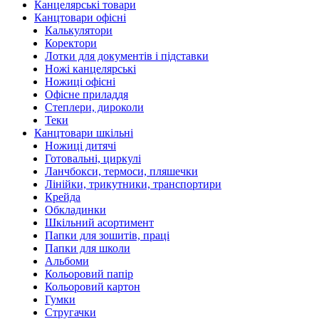
Канцелярські товари
Канцтовари офісні
Калькулятори
Коректори
Лотки для документів і підставки
Ножі канцелярські
Ножиці офісні
Офісне приладдя
Степлери, дироколи
Теки
Канцтовари шкільні
Ножиці дитячі
Готовальні, циркулі
Ланчбокси, термоси, пляшечки
Лінійки, трикутники, транспортири
Крейда
Обкладинки
Шкільний асортимент
Папки для зошитів, праці
Папки для школи
Альбоми
Кольоровий папір
Кольоровий картон
Гумки
Стругачки