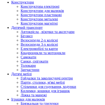
Конструктори
Конструктора електроні
Конструктори для малюків
Конструктори пластикові
Конструктори металеві
Конструктори магнітні
Дитячий транспорт
Автокрісла , візочки та аксесуари
Біговел
Велосипеди 2-х колісні
Велосипеди 3-х колісні
Електромобілі та карти
Квадроцикли та мотоцикли
Самокати
Санки, снігокати
Толокари
Запчастини
Дитячі меблі
Гойдалки та заколисуючі центри
Парти, столики, м'які меблі
Стільчики для годування, ходунки
Килимки, кошики для іграшок
Ліжка та манежі
Іграшки для малюків
Брязкальця та гризунки