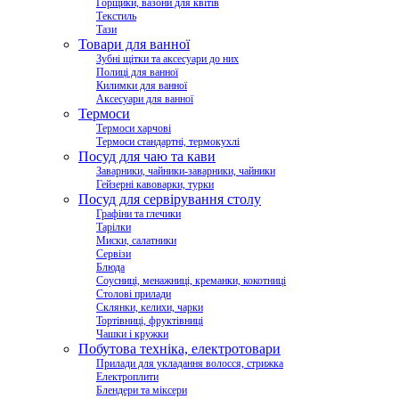
Горщики, вазони для квітів
Текстиль
Тази
Товари для ванної
Зубні щітки та аксесуари до них
Полиці для ванної
Килимки для ванної
Аксесуари для ванної
Термоси
Термоси харчові
Термоси стандартні, термокухлі
Посуд для чаю та кави
Заварники, чайники-заварники, чайники
Гейзерні кавоварки, турки
Посуд для сервірування столу
Графіни та глечики
Тарілки
Миски, салатники
Сервізи
Блюда
Соусниці, менажниці, креманки, кокотниці
Столові прилади
Склянки, келихи, чарки
Тортівниці, фруктівниці
Чашки і кружки
Побутова техніка, електротовари
Прилади для укладання волосся, стрижка
Електроплити
Блендери та міксери