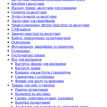
Басейни і аксесуари
Насоси, човни, аксесуари для плавання
Гаджети та аксесуари
Аудіо-гаджети та аксесуари
Аксесуари для смартфонів
Smart-годинники, фітнес-браслети та аксесуари
USB-кабелі
Зарядні пристрої та аксесуари
Кабелі, перехідники та подовжувачі
Освітлення
Фотоапарати, мікрофони та принтери
Годинники
Господарські товари
Все для випікання
Каструлі, форми для випікання
Каструлі, ковші
Кришки для каструль і сковорідок
Сковорідки і сотейники
Форми для льоду та морозива
Товари для свят і сувеніри
Пакети подарункові
Конверти та листівки
Свічки, повітряні кульки, хлопавки
Коробки подарункові
Аксесуари для карнавалу та святковий декор