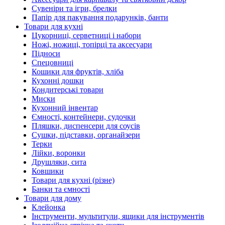
Сувеніри та ігри, брелки
Папір для пакування подарунків, банти
Товари для кухні
Цукорниці, серветниці і набори
Ножі, ножиці, топірці та аксесуари
Підноси
Спецовниці
Кошики для фруктів, хліба
Кухонні дошки
Кондитерські товари
Миски
Кухонний інвентар
Ємності, контейнери, судочки
Пляшки, диспенсери для соусів
Сушки, підставки, органайзери
Терки
Лійки, воронки
Друшляки, сита
Ковшики
Товари для кухні (різне)
Банки та ємності
Товари для дому
Клейонка
Інструменти, мультитули, ящики для інструментів