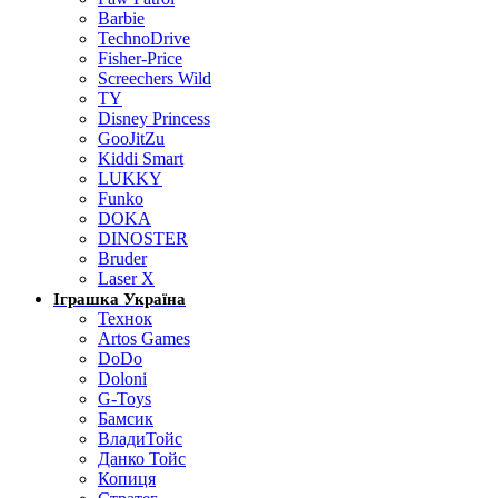
Barbie
TechnoDrive
Fisher-Price
Screechers Wild
TY
Disney Princess
GooJitZu
Kiddi Smart
LUKKY
Funko
DOKA
DINOSTER
Bruder
Laser X
Іграшка Україна
Технок
Artos Games
DoDo
Doloni
G-Toys
Бамсик
ВладиТойс
Данко Тойс
Копиця