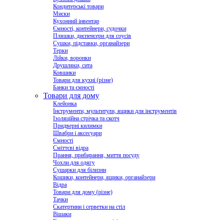
Кондитерські товари
Миски
Кухонний інвентар
Ємності, контейнери, судочки
Пляшки, диспенсери для соусів
Сушки, підставки, органайзери
Терки
Лійки, воронки
Друшляки, сита
Ковшики
Товари для кухні (різне)
Банки та ємності
Товари для дому
Клейонка
Інструменти, мультитули, ящики для інструментів
Ізоляційна стрічка та скотч
Придверні килимки
Швабри і аксесуари
Ємності
Сміттєві відра
Прання, прибирання, миття посуду
Чохли для одягу
Сушарки для білизни
Кошики, контейнери, ящики, органайзери
Відра
Товари для дому (різне)
Тачки
Скатертини і серветки на стіл
Вішаки