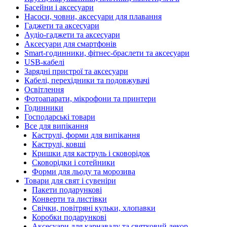
Басейни і аксесуари
Насоси, човни, аксесуари для плавання
Гаджети та аксесуари
Аудіо-гаджети та аксесуари
Аксесуари для смартфонів
Smart-годинники, фітнес-браслети та аксесуари
USB-кабелі
Зарядні пристрої та аксесуари
Кабелі, перехідники та подовжувачі
Освітлення
Фотоапарати, мікрофони та принтери
Годинники
Господарські товари
Все для випікання
Каструлі, форми для випікання
Каструлі, ковші
Кришки для каструль і сковорідок
Сковорідки і сотейники
Форми для льоду та морозива
Товари для свят і сувеніри
Пакети подарункові
Конверти та листівки
Свічки, повітряні кульки, хлопавки
Коробки подарункові
Аксесуари для карнавалу та святковий декор