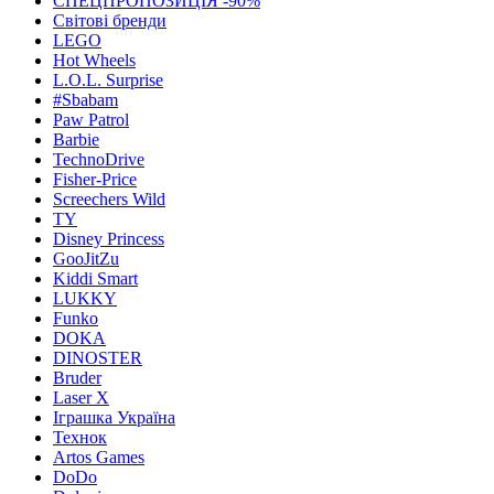
СПЕЦПРОПОЗИЦІЯ -90%
Світові бренди
LEGO
Hot Wheels
L.O.L. Surprise
#Sbabam
Paw Patrol
Barbie
TechnoDrive
Fisher-Price
Screechers Wild
TY
Disney Princess
GooJitZu
Kiddi Smart
LUKKY
Funko
DOKA
DINOSTER
Bruder
Laser X
Іграшка Україна
Технок
Artos Games
DoDo