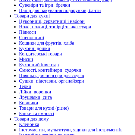
Сувеніри та ігри, брелки
Папір для пакування подарунків, банти
Товари для кухні
Цукорниці, серветниці і набори
Ножі, ножиці, топірці та аксесуари
Підноси
Спецовниці
Кошики для фруктів, хліба
Кухонні дошки
Кондитерські товари
Миски
Кухонний інвентар
Ємності, контейнери, судочки
Пляшки, диспенсери для соусів
Сушки, підставки, органайзери
Терки
Лійки, воронки
Друшляки, сита
Ковшики
Товари для кухні (різне)
Банки та ємності
Товари для дому
Клейонка
Інструменти, мультитули, ящики для інструментів