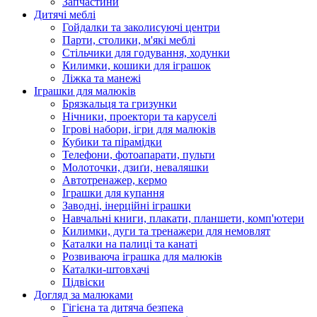
Запчастини
Дитячі меблі
Гойдалки та заколисуючі центри
Парти, столики, м'які меблі
Стільчики для годування, ходунки
Килимки, кошики для іграшок
Ліжка та манежі
Іграшки для малюків
Брязкальця та гризунки
Нічники, проектори та каруселі
Ігрові набори, ігри для малюків
Кубики та пірамідки
Телефони, фотоапарати, пульти
Молоточки, дзиґи, неваляшки
Автотренажер, кермо
Іграшки для купання
Заводні, інерційні іграшки
Навчальні книги, плакати, планшети, комп'ютери
Килимки, дуги та тренажери для немовлят
Каталки на палиці та канаті
Розвиваюча іграшка для малюків
Каталки-штовхачі
Підвіски
Догляд за малюками
Гігієна та дитяча безпека