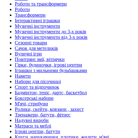
Роботи та трансформери
Роботи
Трансформери
Інтерактивні іграшки
Музичні інструменти
Музичні інструменти до 3-х років
Музичні інструменти від 3-х років
Сезонні товари
Сачок для метеликів
Вуличні ігри
Повітряні змії, вітрячки
Гірки, будиночки, ігрові центри
Іграшки з мильними бульбашками
Намети
Набори для пісочниці
Спорт та відпочинок
Бадмінтон, теніс, дартс, баскетбол
Боксерські набори
М'ячі, стрибуни
Ролики, скейти, ковзани , захист
Тренажери, батути, фітнес
Надувні вироби
Матраси та меблі
Ігрові центри, батути
Круги, нарукавники, плотики, жилети, м'ячі