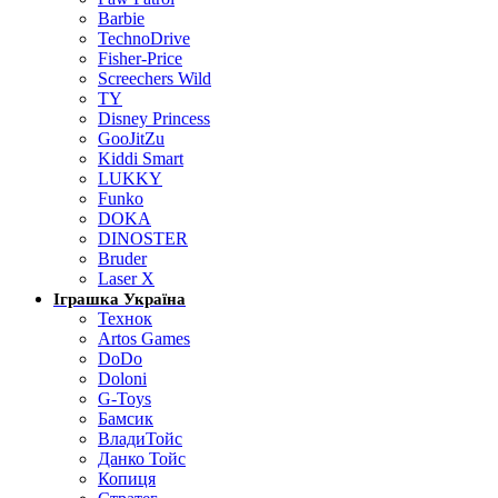
Barbie
TechnoDrive
Fisher-Price
Screechers Wild
TY
Disney Princess
GooJitZu
Kiddi Smart
LUKKY
Funko
DOKA
DINOSTER
Bruder
Laser X
Іграшка Україна
Технок
Artos Games
DoDo
Doloni
G-Toys
Бамсик
ВладиТойс
Данко Тойс
Копиця