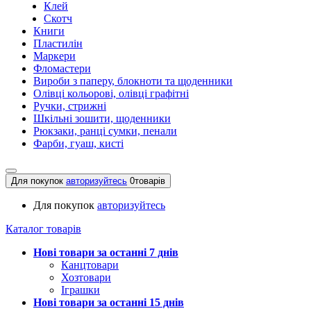
Клей
Скотч
Книги
Пластилін
Маркери
Фломастери
Вироби з паперу, блокноти та щоденники
Олівці кольорові, олівці графітні
Ручки, стрижні
Шкільні зошити, щоденники
Рюкзаки, ранці сумки, пенали
Фарби, гуаш, кисті
Для покупок
авторизуйтесь
0
товарів
Для покупок
авторизуйтесь
Каталог товарів
Нові товари за останнi 7 днiв
Канцтовари
Хозтовари
Іграшки
Нові товари за останнi 15 днiв