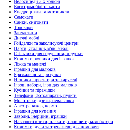
Велосипеди 3-х колісні
Електромобілі та карти
Квадроцикли та мотоцикли
Самокати
Санки, снігокати
Толокари
Запчастини
Дитячі меблі
Гойдалки та заколисуючі центри
Парти, столики, м'які меблі
Стільчики для годування, ходунки
Килимки, кошики для іграшок
Ліжка та манежі
Іграшки для малюків
Брязкальця та гризунки
Нічники, проектори та каруселі
Ігрові набори, ігри для малюків
Кубики та пірамідки
Телефони, фотоапарати, пульти
Молоточки, дзиґи, неваляшки
Автотренажер, кермо
Іграшки для купання
Заводні, інерційні іграшки
Навчальні книги, плакати, планшети, комп'ютери
Килимки, дуги та тренажери для немовлят