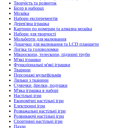
Творчість та розвиток
Бісер в наборах
Мозаїка
Набори експерементів
Дерев'яна іграшка
Картини по номерам та алмазна мозаїка
Набори для творчості
Мольберти для малювання
Дощечки для малювання та LCD планшети
Логіка та головоломки
Мікроскопи, телескопи, підзорні труби
М'які іграшки
Функціональні м'які іграшки
Тварини
Персонажі мультфільмів
Ляльки з тканини
Сумочки ,брелки, подушки
М'яка іграшка в наборі
Настільні ігри
Економічні настільні ігри
Електронні ігри
Розважальні настільні ігри
Розвиваючі настільні ігри
Спортивні настільні ігри
Пазли