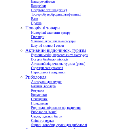
Електрочайники
Батарейки
Побутова техніка (різне)
Тостери/бутербродниці/вафельниці
Ваги
Праска
Новорічні товари
Новорічні елементи декору
Гірлянди
Ялинкові іграшки та аксесуари
Штучні ялинки і сосни
Активний відпочинок, туризм
Вуличні меблі, парасольки та аксесуари
Все для барбекю, пікніків
Активний відпочинок, туризм (різне)
Окуляри сонцезахисні
Парасольки і дощовики
Риболовля
Аксесуари для вудок
Блешня, воблера
Котушки
Кормушки
Оснащення
Прикормки
Род-поди і підставки під вудилища
Риболовля (різне)
Садки, підсаки, багри
Спінінги, вудки
Ящики, коробки, сумки для риболовлі