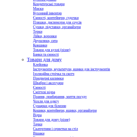
Кондитерські товари
Миски
Кухонний інвентар
Ємності, контейнери, судочки
Пляшки, диспенсери для соусів
Сушки, підставки, органайзери
Терки
Лійки, воронки
Друшляки, сита
Ковшики
Товари для кухні (різне)
Банки та ємності
Товари для дому
Клейонка
Інструменти, мультитули, ящики для інструментів
Ізоляційна стрічка та скотч
Придверні килимки
Швабри і аксесуари
Ємності
Сміттєві відра
Прання, прибирання, миття посуду
Чохли для одягу
Сушарки для білизни
Кошики, контейнери, ящики, органайзери
Відра
Товари для дому (різне)
Тачки
Скатертини і серветки на стіл
Вішаки