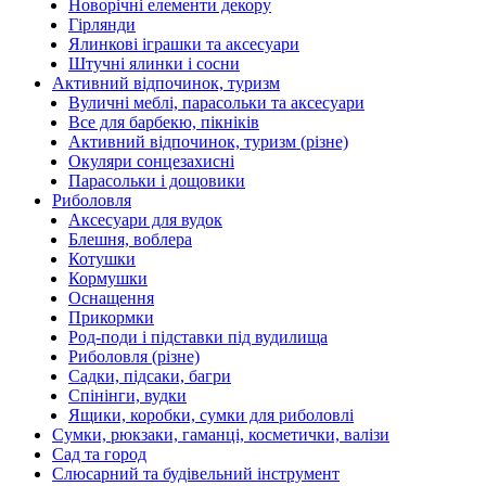
Новорічні елементи декору
Гірлянди
Ялинкові іграшки та аксесуари
Штучні ялинки і сосни
Активний відпочинок, туризм
Вуличні меблі, парасольки та аксесуари
Все для барбекю, пікніків
Активний відпочинок, туризм (різне)
Окуляри сонцезахисні
Парасольки і дощовики
Риболовля
Аксесуари для вудок
Блешня, воблера
Котушки
Кормушки
Оснащення
Прикормки
Род-поди і підставки під вудилища
Риболовля (різне)
Садки, підсаки, багри
Спінінги, вудки
Ящики, коробки, сумки для риболовлі
Сумки, рюкзаки, гаманці, косметички, валізи
Сад та город
Слюсарний та будівельний інструмент