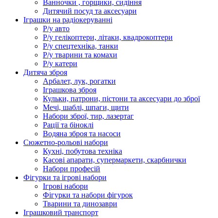
Ванночки , горщики, сидіння
Дитячий посуд та аксесуари
Іграшки на радіокеруванні
Р/у авто
Р/у гелікоптери, літаки, квадрокоптери
Р/у спецтехніка, танки
Р/у тварини та комахи
Р/у катери
Дитяча зброя
Арбалет, лук, рогатки
Іграшкова зброя
Кульки, патрони, пістони та аксесуари до зброї
Мечі, шаблі, шпаги, щити
Набори зброї, тир, лазертаг
Рації та біноклі
Водяна зброя та насоси
Сюжетно-рольові набори
Кухні, побутова техніка
Касові апарати, супермаркети, скарбнички
Набори професій
Фігурки та ігрові набори
Ігрові набори
Фігурки та набори фігурок
Тварини та динозаври
Іграшковий транспорт