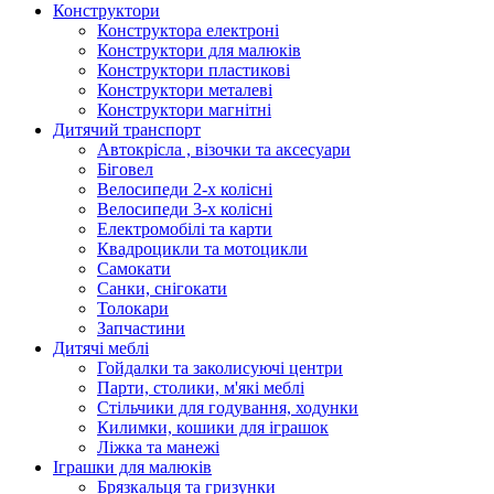
Конструктори
Конструктора електроні
Конструктори для малюків
Конструктори пластикові
Конструктори металеві
Конструктори магнітні
Дитячий транспорт
Автокрісла , візочки та аксесуари
Біговел
Велосипеди 2-х колісні
Велосипеди 3-х колісні
Електромобілі та карти
Квадроцикли та мотоцикли
Самокати
Санки, снігокати
Толокари
Запчастини
Дитячі меблі
Гойдалки та заколисуючі центри
Парти, столики, м'які меблі
Стільчики для годування, ходунки
Килимки, кошики для іграшок
Ліжка та манежі
Іграшки для малюків
Брязкальця та гризунки