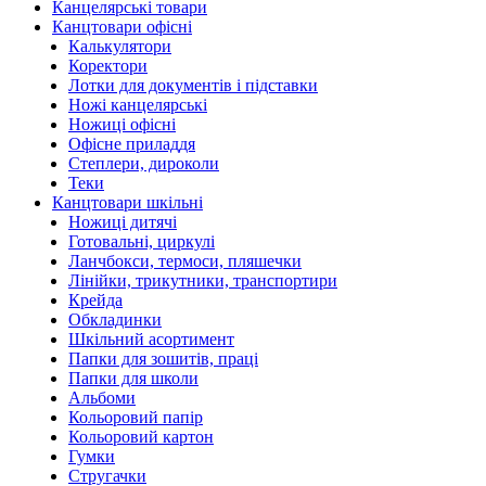
Канцелярські товари
Канцтовари офісні
Калькулятори
Коректори
Лотки для документів і підставки
Ножі канцелярські
Ножиці офісні
Офісне приладдя
Степлери, дироколи
Теки
Канцтовари шкільні
Ножиці дитячі
Готовальні, циркулі
Ланчбокси, термоси, пляшечки
Лінійки, трикутники, транспортири
Крейда
Обкладинки
Шкільний асортимент
Папки для зошитів, праці
Папки для школи
Альбоми
Кольоровий папір
Кольоровий картон
Гумки
Стругачки