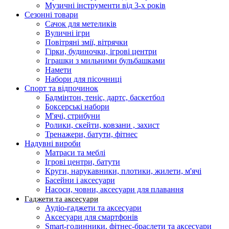
Музичні інструменти від 3-х років
Сезонні товари
Сачок для метеликів
Вуличні ігри
Повітряні змії, вітрячки
Гірки, будиночки, ігрові центри
Іграшки з мильними бульбашками
Намети
Набори для пісочниці
Спорт та відпочинок
Бадмінтон, теніс, дартс, баскетбол
Боксерські набори
М'ячі, стрибуни
Ролики, скейти, ковзани , захист
Тренажери, батути, фітнес
Надувні вироби
Матраси та меблі
Ігрові центри, батути
Круги, нарукавники, плотики, жилети, м'ячі
Басейни і аксесуари
Насоси, човни, аксесуари для плавання
Гаджети та аксесуари
Аудіо-гаджети та аксесуари
Аксесуари для смартфонів
Smart-годинники, фітнес-браслети та аксесуари