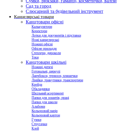
Сумки, рюкзаки, гаманці, косметички, валізи
Сад та город
Слюсарний та будівельний інструмент
Канцелярські товари
Канцтовари офісні
Калькулятори
Коректори
Лотки для документів і підставки
Ножі канцелярські
Ножиці офісні
Офісне приладдя
Степлери, дироколи
Теки
Канцтовари шкільні
Ножиці дитячі
Готовальні, циркулі
Ланчбокси, термоси, пляшечки
Лінійки, трикутники, транспортири
Крейда
Обкладинки
Шкільний асортимент
Папки для зошитів, праці
Папки для школи
Альбоми
Кольоровий папір
Кольоровий картон
Гумки
Стругачки
Клей