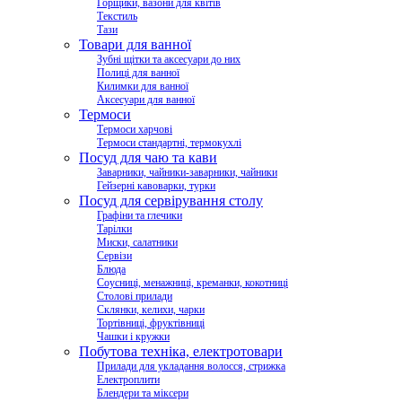
Горщики, вазони для квітів
Текстиль
Тази
Товари для ванної
Зубні щітки та аксесуари до них
Полиці для ванної
Килимки для ванної
Аксесуари для ванної
Термоси
Термоси харчові
Термоси стандартні, термокухлі
Посуд для чаю та кави
Заварники, чайники-заварники, чайники
Гейзерні кавоварки, турки
Посуд для сервірування столу
Графіни та глечики
Тарілки
Миски, салатники
Сервізи
Блюда
Соусниці, менажниці, креманки, кокотниці
Столові прилади
Склянки, келихи, чарки
Тортівниці, фруктівниці
Чашки і кружки
Побутова техніка, електротовари
Прилади для укладання волосся, стрижка
Електроплити
Блендери та міксери