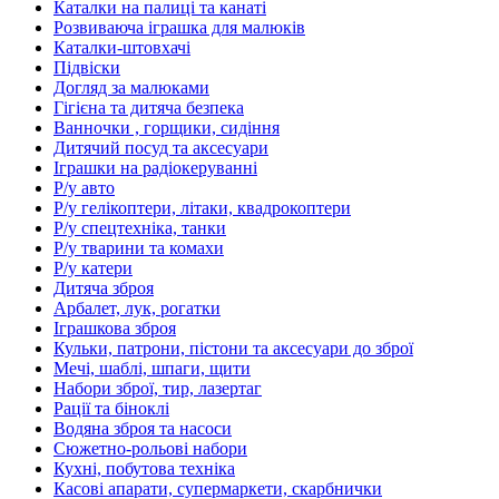
Каталки на палиці та канаті
Розвиваюча іграшка для малюків
Каталки-штовхачі
Підвіски
Догляд за малюками
Гігієна та дитяча безпека
Ванночки , горщики, сидіння
Дитячий посуд та аксесуари
Іграшки на радіокеруванні
Р/у авто
Р/у гелікоптери, літаки, квадрокоптери
Р/у спецтехніка, танки
Р/у тварини та комахи
Р/у катери
Дитяча зброя
Арбалет, лук, рогатки
Іграшкова зброя
Кульки, патрони, пістони та аксесуари до зброї
Мечі, шаблі, шпаги, щити
Набори зброї, тир, лазертаг
Рації та біноклі
Водяна зброя та насоси
Сюжетно-рольові набори
Кухні, побутова техніка
Касові апарати, супермаркети, скарбнички