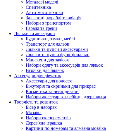
Металеві моделі
Спецтехніка
Авто-мото техніка
Залізниці, кораблі та авіація
Набори з транспортом
Гаражі та треки
Ляльки та аксесуари
Будиночки, замки, меблі
Транспорт для ляльок
Ляльки та пупси з аксесуарами
Ляльки та пупси функціональні
Манекени для зачісок
Набори одягу та аксесуарів для ляльок
Візочки для ляльок
Аксесуари для дівчаток
Аксесуари для волосся
Біжутерія та скриньки для прикрас
Косметика та нейл-дизайн
Набори аксесуарів, гребінці, дзеркальця
Творчість та розвиток
Бісер в наборах
Мозаїка
Набори експерементів
Дерев'яна іграшка
Картини по номерам та алмазна мозаїка