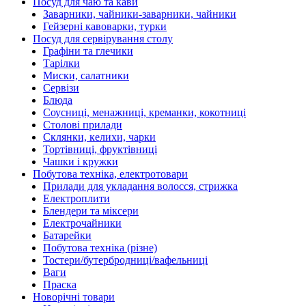
Посуд для чаю та кави
Заварники, чайники-заварники, чайники
Гейзерні кавоварки, турки
Посуд для сервірування столу
Графіни та глечики
Тарілки
Миски, салатники
Сервізи
Блюда
Соусниці, менажниці, креманки, кокотниці
Столові прилади
Склянки, келихи, чарки
Тортівниці, фруктівниці
Чашки і кружки
Побутова техніка, електротовари
Прилади для укладання волосся, стрижка
Електроплити
Блендери та міксери
Електрочайники
Батарейки
Побутова техніка (різне)
Тостери/бутербродниці/вафельниці
Ваги
Праска
Новорічні товари