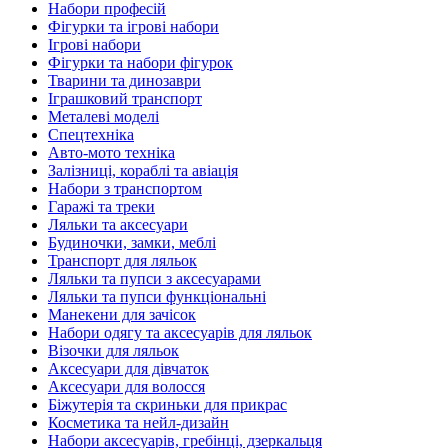
Набори професій
Фігурки та ігрові набори
Ігрові набори
Фігурки та набори фігурок
Тварини та динозаври
Іграшковий транспорт
Металеві моделі
Спецтехніка
Авто-мото техніка
Залізниці, кораблі та авіація
Набори з транспортом
Гаражі та треки
Ляльки та аксесуари
Будиночки, замки, меблі
Транспорт для ляльок
Ляльки та пупси з аксесуарами
Ляльки та пупси функціональні
Манекени для зачісок
Набори одягу та аксесуарів для ляльок
Візочки для ляльок
Аксесуари для дівчаток
Аксесуари для волосся
Біжутерія та скриньки для прикрас
Косметика та нейл-дизайн
Набори аксесуарів, гребінці, дзеркальця