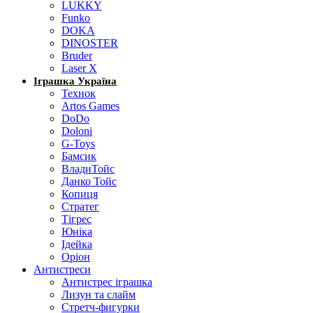
LUKKY
Funko
DOKA
DINOSTER
Bruder
Laser X
Іграшка Україна
Технок
Artos Games
DoDo
Doloni
G-Toys
Бамсик
ВладиТойс
Данко Тойс
Копиця
Стратег
Тігрес
Юніка
Ідейка
Оріон
Антистреси
Антистрес іграшка
Лизун та слайм
Стретч-фигурки