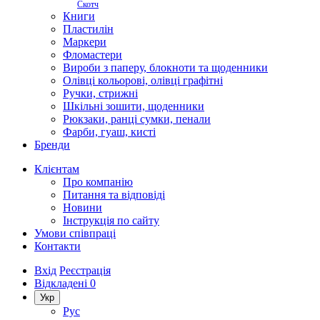
Скотч
Книги
Пластилін
Маркери
Фломастери
Вироби з паперу, блокноти та щоденники
Олівці кольорові, олівці графітні
Ручки, стрижні
Шкільні зошити, щоденники
Рюкзаки, ранці сумки, пенали
Фарби, гуаш, кисті
Бренди
Клієнтам
Про компанію
Питання та відповіді
Новини
Інструкція по сайту
Умови співпраці
Контакти
Вхід
Реєстрація
Відкладені
0
Укр
Рус