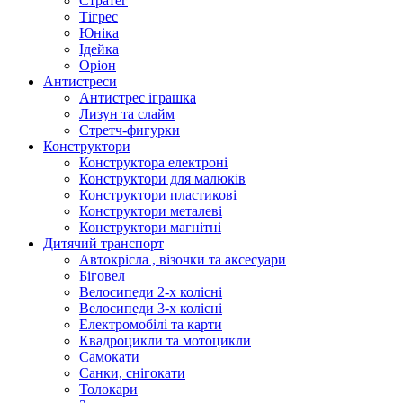
Стратег
Тігрес
Юніка
Ідейка
Оріон
Антистреси
Антистрес іграшка
Лизун та слайм
Стретч-фигурки
Конструктори
Конструктора електроні
Конструктори для малюків
Конструктори пластикові
Конструктори металеві
Конструктори магнітні
Дитячий транспорт
Автокрісла , візочки та аксесуари
Біговел
Велосипеди 2-х колісні
Велосипеди 3-х колісні
Електромобілі та карти
Квадроцикли та мотоцикли
Самокати
Санки, снігокати
Толокари