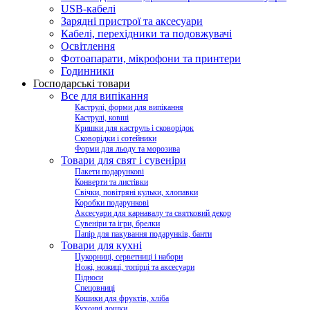
USB-кабелі
Зарядні пристрої та аксесуари
Кабелі, перехідники та подовжувачі
Освітлення
Фотоапарати, мікрофони та принтери
Годинники
Господарські товари
Все для випікання
Каструлі, форми для випікання
Каструлі, ковші
Кришки для каструль і сковорідок
Сковорідки і сотейники
Форми для льоду та морозива
Товари для свят і сувеніри
Пакети подарункові
Конверти та листівки
Свічки, повітряні кульки, хлопавки
Коробки подарункові
Аксесуари для карнавалу та святковий декор
Сувеніри та ігри, брелки
Папір для пакування подарунків, банти
Товари для кухні
Цукорниці, серветниці і набори
Ножі, ножиці, топірці та аксесуари
Підноси
Спецовниці
Кошики для фруктів, хліба
Кухонні дошки