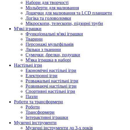
Набори для творчості
Мольберти для малювання
Дощечки для малювання та LCD планшети
Логіка та головоломки
Мікроскопи, телескопи, підзорні труби
М'які іграшки
Функціональні м'які іграшки
Тварини
Персонажі мультфільмів
Ляльки з тканини
Сумочки ,брелки, подушки
М'яка іграшка в наборі
Настільні ігри
Економічні настільні ігри
Електронні ігри
Розважальні настільні ігри
Розвиваючі настільні ігри
Спортивні настільні ігри
Пазли
Роботи та трансформери
Роботи
Трансформери
Інтерактивні іграшки
Музичні інструменти
Музичні інструменти до 3-х років