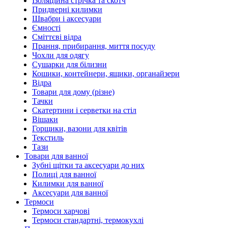
Ізоляційна стрічка та скотч
Придверні килимки
Швабри і аксесуари
Ємності
Сміттєві відра
Прання, прибирання, миття посуду
Чохли для одягу
Сушарки для білизни
Кошики, контейнери, ящики, органайзери
Відра
Товари для дому (різне)
Тачки
Скатертини і серветки на стіл
Вішаки
Горщики, вазони для квітів
Текстиль
Тази
Товари для ванної
Зубні щітки та аксесуари до них
Полиці для ванної
Килимки для ванної
Аксесуари для ванної
Термоси
Термоси харчові
Термоси стандартні, термокухлі