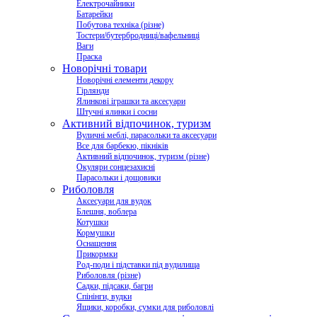
Електрочайники
Батарейки
Побутова техніка (різне)
Тостери/бутербродниці/вафельниці
Ваги
Праска
Новорічні товари
Новорічні елементи декору
Гірлянди
Ялинкові іграшки та аксесуари
Штучні ялинки і сосни
Активний відпочинок, туризм
Вуличні меблі, парасольки та аксесуари
Все для барбекю, пікніків
Активний відпочинок, туризм (різне)
Окуляри сонцезахисні
Парасольки і дощовики
Риболовля
Аксесуари для вудок
Блешня, воблера
Котушки
Кормушки
Оснащення
Прикормки
Род-поди і підставки під вудилища
Риболовля (різне)
Садки, підсаки, багри
Спінінги, вудки
Ящики, коробки, сумки для риболовлі