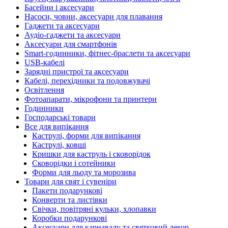
Басейни і аксесуари
Насоси, човни, аксесуари для плавання
Гаджети та аксесуари
Аудіо-гаджети та аксесуари
Аксесуари для смартфонів
Smart-годинники, фітнес-браслети та аксесуари
USB-кабелі
Зарядні пристрої та аксесуари
Кабелі, перехідники та подовжувачі
Освітлення
Фотоапарати, мікрофони та принтери
Годинники
Господарські товари
Все для випікання
Каструлі, форми для випікання
Каструлі, ковші
Кришки для каструль і сковорідок
Сковорідки і сотейники
Форми для льоду та морозива
Товари для свят і сувеніри
Пакети подарункові
Конверти та листівки
Свічки, повітряні кульки, хлопавки
Коробки подарункові
Аксесуари для карнавалу та святковий декор