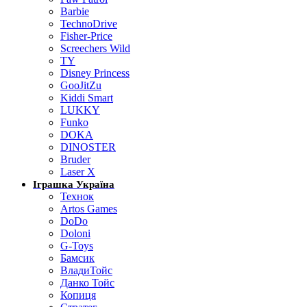
Barbie
TechnoDrive
Fisher-Price
Screechers Wild
TY
Disney Princess
GooJitZu
Kiddi Smart
LUKKY
Funko
DOKA
DINOSTER
Bruder
Laser X
Іграшка Україна
Технок
Artos Games
DoDo
Doloni
G-Toys
Бамсик
ВладиТойс
Данко Тойс
Копиця