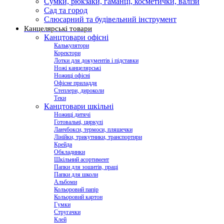
Сумки, рюкзаки, гаманці, косметички, валізи
Сад та город
Слюсарний та будівельний інструмент
Канцелярські товари
Канцтовари офісні
Калькулятори
Коректори
Лотки для документів і підставки
Ножі канцелярські
Ножиці офісні
Офісне приладдя
Степлери, дироколи
Теки
Канцтовари шкільні
Ножиці дитячі
Готовальні, циркулі
Ланчбокси, термоси, пляшечки
Лінійки, трикутники, транспортири
Крейда
Обкладинки
Шкільний асортимент
Папки для зошитів, праці
Папки для школи
Альбоми
Кольоровий папір
Кольоровий картон
Гумки
Стругачки
Клей