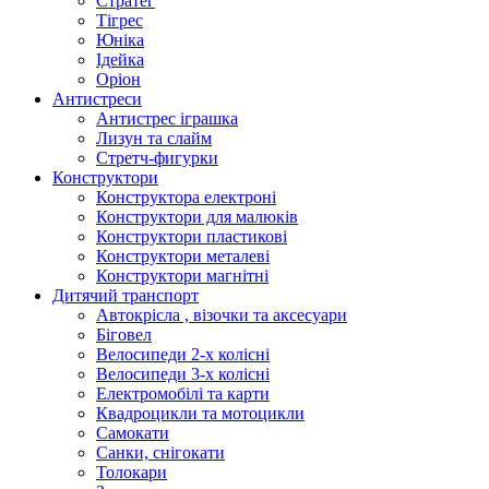
Стратег
Тігрес
Юніка
Ідейка
Оріон
Антистреси
Антистрес іграшка
Лизун та слайм
Стретч-фигурки
Конструктори
Конструктора електроні
Конструктори для малюків
Конструктори пластикові
Конструктори металеві
Конструктори магнітні
Дитячий транспорт
Автокрісла , візочки та аксесуари
Біговел
Велосипеди 2-х колісні
Велосипеди 3-х колісні
Електромобілі та карти
Квадроцикли та мотоцикли
Самокати
Санки, снігокати
Толокари