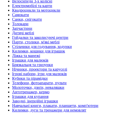
Велосипеди 3-х колісні
Електромобілі та карти
Квадроцикли та мотоцикли
Самокати
Санки, снігокати
Толокари
Запчастини
Дитячі меблі
Гойдалки та заколисуючі центри
Парти, столики, м'які меблі
Стільчики для годування, ходунки
Килимки, кошики для іграшок
Ліжка та манежі
Іграшки для малюків
Брязкальця та гризунки
Нічники, проектори та каруселі
Ігрові набори, ігри для малюків
Кубики та пірамідки
Телефони, фотоапарати, пульти
Молоточки, дзиґи, неваляшки
Автотренажер, кермо
Іграшки для купання
Заводні, інерційні іграшки
Навчальні книги, плакати, планшети, комп'ютери
Килимки, дуги та тренажери для немовлят