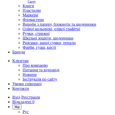
Скотч
Книги
Пластилін
Маркери
Фломастери
Вироби з паперу, блокноти та щоденники
Олівці кольорові, олівці графітні
Ручки, стрижні
Шкільні зошити, щоденники
Рюкзаки, ранці сумки, пенали
Фарби, гуаш, кисті
Бренди
Клієнтам
Про компанію
Питання та відповіді
Новини
Інструкція по сайту
Умови співпраці
Контакти
Вхід
Реєстрація
Відкладені
0
Укр
Рус