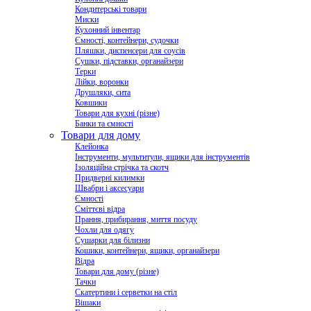
Кондитерські товари
Миски
Кухонний інвентар
Ємності, контейнери, судочки
Пляшки, диспенсери для соусів
Сушки, підставки, органайзери
Терки
Лійки, воронки
Друшляки, сита
Ковшики
Товари для кухні (різне)
Банки та ємності
Товари для дому
Клейонка
Інструменти, мультитули, ящики для інструментів
Ізоляційна стрічка та скотч
Придверні килимки
Швабри і аксесуари
Ємності
Сміттєві відра
Прання, прибирання, миття посуду
Чохли для одягу
Сушарки для білизни
Кошики, контейнери, ящики, органайзери
Відра
Товари для дому (різне)
Тачки
Скатертини і серветки на стіл
Вішаки