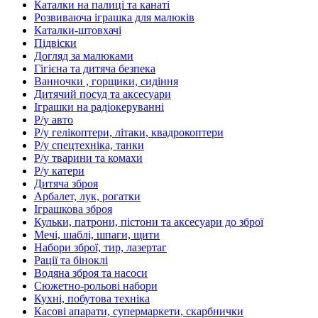
Каталки на палиці та канаті
Розвиваюча іграшка для малюків
Каталки-штовхачі
Підвіски
Догляд за малюками
Гігієна та дитяча безпека
Ванночки , горщики, сидіння
Дитячий посуд та аксесуари
Іграшки на радіокеруванні
Р/у авто
Р/у гелікоптери, літаки, квадрокоптери
Р/у спецтехніка, танки
Р/у тварини та комахи
Р/у катери
Дитяча зброя
Арбалет, лук, рогатки
Іграшкова зброя
Кульки, патрони, пістони та аксесуари до зброї
Мечі, шаблі, шпаги, щити
Набори зброї, тир, лазертаг
Рації та біноклі
Водяна зброя та насоси
Сюжетно-рольові набори
Кухні, побутова техніка
Касові апарати, супермаркети, скарбнички