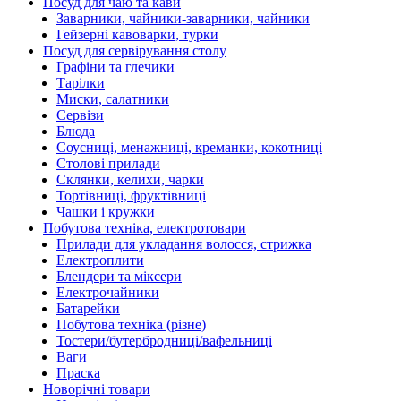
Посуд для чаю та кави
Заварники, чайники-заварники, чайники
Гейзерні кавоварки, турки
Посуд для сервірування столу
Графіни та глечики
Тарілки
Миски, салатники
Сервізи
Блюда
Соусниці, менажниці, креманки, кокотниці
Столові прилади
Склянки, келихи, чарки
Тортівниці, фруктівниці
Чашки і кружки
Побутова техніка, електротовари
Прилади для укладання волосся, стрижка
Електроплити
Блендери та міксери
Електрочайники
Батарейки
Побутова техніка (різне)
Тостери/бутербродниці/вафельниці
Ваги
Праска
Новорічні товари