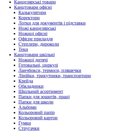
Канцелярські товари
Канцтовари офісні
Калькулятори
Коректори
Лотки для документів і підставки
Ножі канцелярські
Ножиці офісні
Офісне приладдя
Степлери, дироколи
Теки
Канцтовари шкільні
Ножиці дитячі
Готовальні, циркулі
Ланчбокси, термоси, пляшечки
Лінійки, трикутники, транспортири
Крейда
Обкладинки
Шкільний асортимент
Папки для зошитів, праці
Папки для школи
Альбоми
Кольоровий папір
Кольоровий картон
Гумки
Стругачки