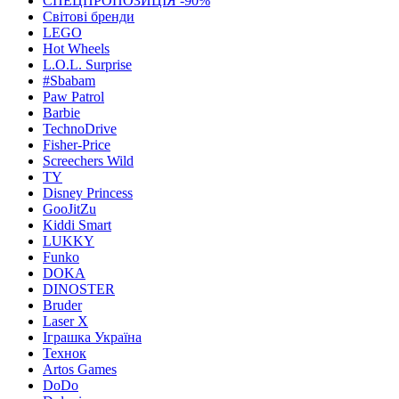
СПЕЦПРОПОЗИЦІЯ -90%
Світові бренди
LEGO
Hot Wheels
L.O.L. Surprise
#Sbabam
Paw Patrol
Barbie
TechnoDrive
Fisher-Price
Screechers Wild
TY
Disney Princess
GooJitZu
Kiddi Smart
LUKKY
Funko
DOKA
DINOSTER
Bruder
Laser X
Іграшка Україна
Технок
Artos Games
DoDo