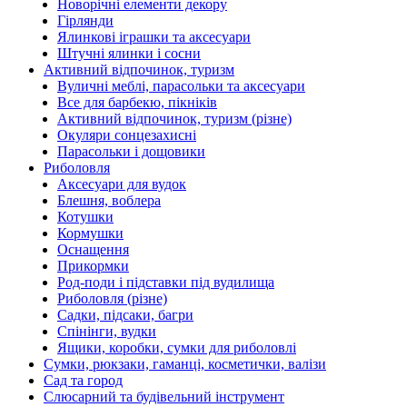
Новорічні елементи декору
Гірлянди
Ялинкові іграшки та аксесуари
Штучні ялинки і сосни
Активний відпочинок, туризм
Вуличні меблі, парасольки та аксесуари
Все для барбекю, пікніків
Активний відпочинок, туризм (різне)
Окуляри сонцезахисні
Парасольки і дощовики
Риболовля
Аксесуари для вудок
Блешня, воблера
Котушки
Кормушки
Оснащення
Прикормки
Род-поди і підставки під вудилища
Риболовля (різне)
Садки, підсаки, багри
Спінінги, вудки
Ящики, коробки, сумки для риболовлі
Сумки, рюкзаки, гаманці, косметички, валізи
Сад та город
Слюсарний та будівельний інструмент