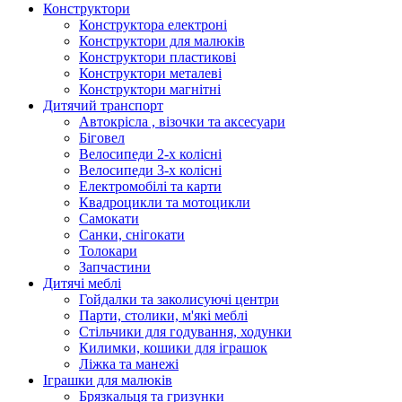
Конструктори
Конструктора електроні
Конструктори для малюків
Конструктори пластикові
Конструктори металеві
Конструктори магнітні
Дитячий транспорт
Автокрісла , візочки та аксесуари
Біговел
Велосипеди 2-х колісні
Велосипеди 3-х колісні
Електромобілі та карти
Квадроцикли та мотоцикли
Самокати
Санки, снігокати
Толокари
Запчастини
Дитячі меблі
Гойдалки та заколисуючі центри
Парти, столики, м'які меблі
Стільчики для годування, ходунки
Килимки, кошики для іграшок
Ліжка та манежі
Іграшки для малюків
Брязкальця та гризунки