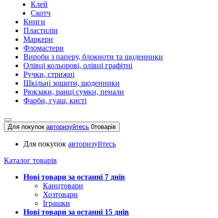
Клей
Скотч
Книги
Пластилін
Маркери
Фломастери
Вироби з паперу, блокноти та щоденники
Олівці кольорові, олівці графітні
Ручки, стрижні
Шкільні зошити, щоденники
Рюкзаки, ранці сумки, пенали
Фарби, гуаш, кисті
Для покупок
авторизуйтесь
0
товарів
Для покупок
авторизуйтесь
Каталог товарів
Нові товари за останнi 7 днiв
Канцтовари
Хозтовари
Іграшки
Нові товари за останнi 15 днiв