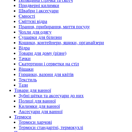
Ізоляційна стрічка та скотч
Придверні килимки
Швабри і аксесуари
Ємності
Сміттєві відра
Прання, прибирання, миття посуду
Чохли для одягу
Сушарки для білизни
Кошики, контейнери, ящики, органайзери
Відра
Товари для дому (різне)
Тачки
Скатертини і серветки на стіл
Вішаки
Горщики, вазони для квітів
Текстиль
Тази
Товари для ванної
Зубні щітки та аксесуари до них
Полиці для ванної
Килимки для ванної
Аксесуари для ванної
Термоси
Термоси харчові
Термоси стандартні, термокухлі