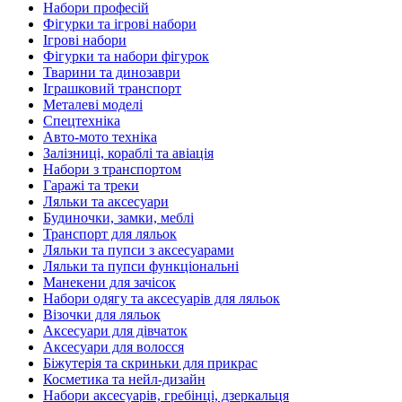
Набори професій
Фігурки та ігрові набори
Ігрові набори
Фігурки та набори фігурок
Тварини та динозаври
Іграшковий транспорт
Металеві моделі
Спецтехніка
Авто-мото техніка
Залізниці, кораблі та авіація
Набори з транспортом
Гаражі та треки
Ляльки та аксесуари
Будиночки, замки, меблі
Транспорт для ляльок
Ляльки та пупси з аксесуарами
Ляльки та пупси функціональні
Манекени для зачісок
Набори одягу та аксесуарів для ляльок
Візочки для ляльок
Аксесуари для дівчаток
Аксесуари для волосся
Біжутерія та скриньки для прикрас
Косметика та нейл-дизайн
Набори аксесуарів, гребінці, дзеркальця