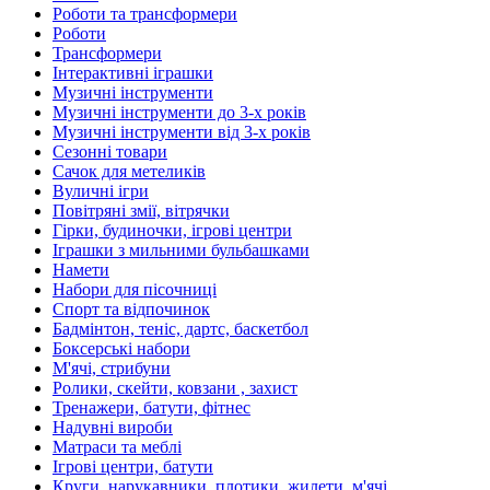
Роботи та трансформери
Роботи
Трансформери
Інтерактивні іграшки
Музичні інструменти
Музичні інструменти до 3-х років
Музичні інструменти від 3-х років
Сезонні товари
Сачок для метеликів
Вуличні ігри
Повітряні змії, вітрячки
Гірки, будиночки, ігрові центри
Іграшки з мильними бульбашками
Намети
Набори для пісочниці
Спорт та відпочинок
Бадмінтон, теніс, дартс, баскетбол
Боксерські набори
М'ячі, стрибуни
Ролики, скейти, ковзани , захист
Тренажери, батути, фітнес
Надувні вироби
Матраси та меблі
Ігрові центри, батути
Круги, нарукавники, плотики, жилети, м'ячі