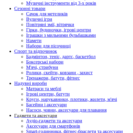
Музичні інструменти від 3-х років
Сезонні товари
Сачок для метеликів
Вуличні ігри
Повітряні змії, вітрячки
Гірки, будиночки, ігрові центри
Іграшки з мильними бульбашками
Намети
Набори для пісочниці
Спорт та відпочинок
Бадмінтон, теніс, дартс, баскетбол
Боксерські набори
М'ячі, стрибуни
Ролики, скейти, ковзани , захист
Тренажери, батути, фітнес
Надувні вироби
Матраси та меблі
Ігрові центри, батути
Круги, нарукавники, плотики, жилети, м'ячі
Басейни і аксесуари
Насоси, човни, аксесуари для плавання
Гаджети та аксесуари
Аудіо-гаджети та аксесуари
Аксесуари для смартфонів
Smart-годинники, фітнес-браслети та аксесуари