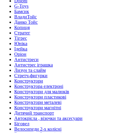
Doloni
G-Toys
Бамсик
ВладиТойс
Данко Тойс
Копиця
Стратег
Тігрес
Юніка
Ідейка
Оріон
Антистреси
Антистрес іграшка
Лизун та слайм
Стретч-фигурки
Конструктори
Конструктора електроні
Конструктори для малюків
Конструктори пластикові
Конструктори металеві
Конструктори магнітні
Дитячий транспорт
Автокрісла , візочки та аксесуари
Біговел
Велосипеди 2-х колісні