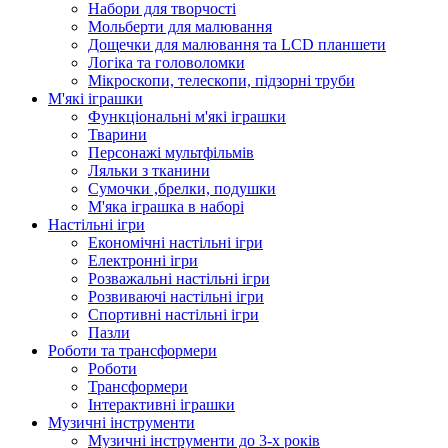
Набори для творчості
Мольберти для малювання
Дощечки для малювання та LCD планшети
Логіка та головоломки
Мікроскопи, телескопи, підзорні труби
М'які іграшки
Функціональні м'які іграшки
Тварини
Персонажі мультфільмів
Ляльки з тканини
Сумочки ,брелки, подушки
М'яка іграшка в наборі
Настільні ігри
Економічні настільні ігри
Електронні ігри
Розважальні настільні ігри
Розвиваючі настільні ігри
Спортивні настільні ігри
Пазли
Роботи та трансформери
Роботи
Трансформери
Інтерактивні іграшки
Музичні інструменти
Музичні інструменти до 3-х років