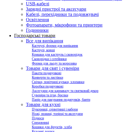
USB-кабелі
Зарядні пристрої та аксесуари
Кабелі, перехідники та подовжувачі
Освітлення
Фотоапарати, мікрофони та принтери
Годинники
Господарські товари
Все для випікання
Каструлі, форми для випікання
Каструлі, ковші
Кришки для каструль і сковорідок
Сковорідки і сотейники
Форми для льоду та морозива
Товари для свят і сувеніри
Пакети подарункові
Конверти та листівки
Свічки, повітряні кульки, хлопавки
Коробки подарункові
Аксесуари для карнавалу та святковий декор
Сувеніри та ігри, брелки
Папір для пакування подарунків, банти
Товари для кухні
Цукорниці, серветниці і набори
Ножі, ножиці, топірці та аксесуари
Підноси
Спецовниці
Кошики для фруктів, хліба
Кухонні дошки