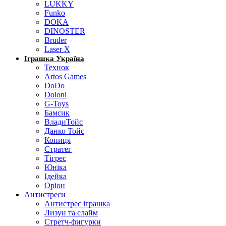
LUKKY
Funko
DOKA
DINOSTER
Bruder
Laser X
Іграшка Україна
Технок
Artos Games
DoDo
Doloni
G-Toys
Бамсик
ВладиТойс
Данко Тойс
Копиця
Стратег
Тігрес
Юніка
Ідейка
Оріон
Антистреси
Антистрес іграшка
Лизун та слайм
Стретч-фигурки