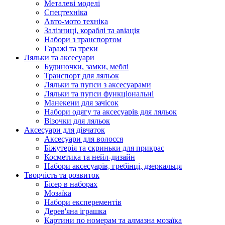
Металеві моделі
Спецтехніка
Авто-мото техніка
Залізниці, кораблі та авіація
Набори з транспортом
Гаражі та треки
Ляльки та аксесуари
Будиночки, замки, меблі
Транспорт для ляльок
Ляльки та пупси з аксесуарами
Ляльки та пупси функціональні
Манекени для зачісок
Набори одягу та аксесуарів для ляльок
Візочки для ляльок
Аксесуари для дівчаток
Аксесуари для волосся
Біжутерія та скриньки для прикрас
Косметика та нейл-дизайн
Набори аксесуарів, гребінці, дзеркальця
Творчість та розвиток
Бісер в наборах
Мозаїка
Набори експерементів
Дерев'яна іграшка
Картини по номерам та алмазна мозаїка