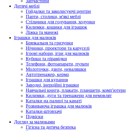
Запчастини
Дитячі меблі
Гойдалки та заколисуючі центри
Парти, столики, м'які меблі
Стільчики для годування, ходунки
Килимки, кошики для іграшок
Ліжка та манежі
Іграшки для малюків
Брязкальця та гризунки
Нічники, проектори та каруселі
Ігрові набори, ігри для малюків
Кубики та пірамідки
Телефони, фотоапарати, пульти
Молоточки, дзиґи, неваляшки
Автотренажер, кермо
Іграшки для купання
Заводні, інерційні іграшки
Навчальні книги, плакати, планшети, комп'ютери
Килимки, дуги та тренажери для немовлят
Каталки на палиці та канаті
Розвиваюча іграшка для малюків
Каталки-штовхачі
Підвіски
Догляд за малюками
Гігієна та дитяча безпека