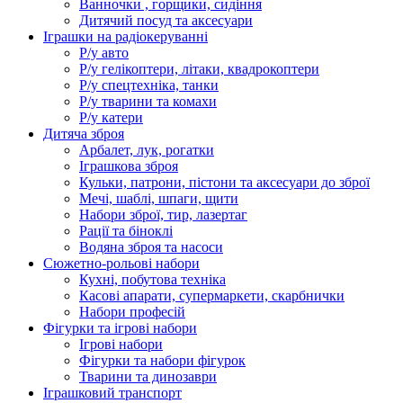
Ванночки , горщики, сидіння
Дитячий посуд та аксесуари
Іграшки на радіокеруванні
Р/у авто
Р/у гелікоптери, літаки, квадрокоптери
Р/у спецтехніка, танки
Р/у тварини та комахи
Р/у катери
Дитяча зброя
Арбалет, лук, рогатки
Іграшкова зброя
Кульки, патрони, пістони та аксесуари до зброї
Мечі, шаблі, шпаги, щити
Набори зброї, тир, лазертаг
Рації та біноклі
Водяна зброя та насоси
Сюжетно-рольові набори
Кухні, побутова техніка
Касові апарати, супермаркети, скарбнички
Набори професій
Фігурки та ігрові набори
Ігрові набори
Фігурки та набори фігурок
Тварини та динозаври
Іграшковий транспорт