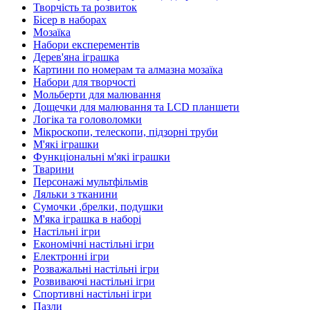
Творчість та розвиток
Бісер в наборах
Мозаїка
Набори експерементів
Дерев'яна іграшка
Картини по номерам та алмазна мозаїка
Набори для творчості
Мольберти для малювання
Дощечки для малювання та LCD планшети
Логіка та головоломки
Мікроскопи, телескопи, підзорні труби
М'які іграшки
Функціональні м'які іграшки
Тварини
Персонажі мультфільмів
Ляльки з тканини
Сумочки ,брелки, подушки
М'яка іграшка в наборі
Настільні ігри
Економічні настільні ігри
Електронні ігри
Розважальні настільні ігри
Розвиваючі настільні ігри
Спортивні настільні ігри
Пазли