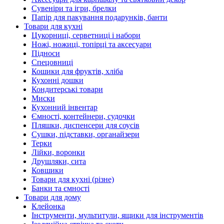
Сувеніри та ігри, брелки
Папір для пакування подарунків, банти
Товари для кухні
Цукорниці, серветниці і набори
Ножі, ножиці, топірці та аксесуари
Підноси
Спецовниці
Кошики для фруктів, хліба
Кухонні дошки
Кондитерські товари
Миски
Кухонний інвентар
Ємності, контейнери, судочки
Пляшки, диспенсери для соусів
Сушки, підставки, органайзери
Терки
Лійки, воронки
Друшляки, сита
Ковшики
Товари для кухні (різне)
Банки та ємності
Товари для дому
Клейонка
Інструменти, мультитули, ящики для інструментів