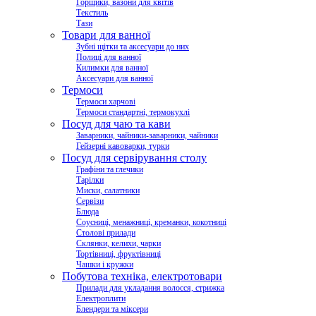
Горщики, вазони для квітів
Текстиль
Тази
Товари для ванної
Зубні щітки та аксесуари до них
Полиці для ванної
Килимки для ванної
Аксесуари для ванної
Термоси
Термоси харчові
Термоси стандартні, термокухлі
Посуд для чаю та кави
Заварники, чайники-заварники, чайники
Гейзерні кавоварки, турки
Посуд для сервірування столу
Графіни та глечики
Тарілки
Миски, салатники
Сервізи
Блюда
Соусниці, менажниці, креманки, кокотниці
Столові прилади
Склянки, келихи, чарки
Тортівниці, фруктівниці
Чашки і кружки
Побутова техніка, електротовари
Прилади для укладання волосся, стрижка
Електроплити
Блендери та міксери