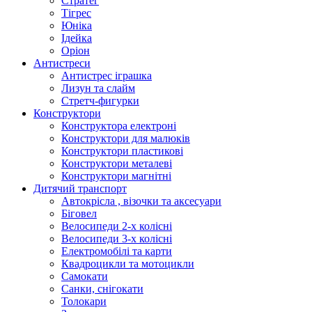
Стратег
Тігрес
Юніка
Ідейка
Оріон
Антистреси
Антистрес іграшка
Лизун та слайм
Стретч-фигурки
Конструктори
Конструктора електроні
Конструктори для малюків
Конструктори пластикові
Конструктори металеві
Конструктори магнітні
Дитячий транспорт
Автокрісла , візочки та аксесуари
Біговел
Велосипеди 2-х колісні
Велосипеди 3-х колісні
Електромобілі та карти
Квадроцикли та мотоцикли
Самокати
Санки, снігокати
Толокари