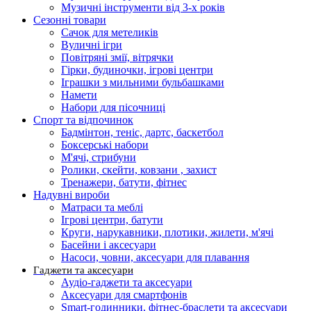
Музичні інструменти від 3-х років
Сезонні товари
Сачок для метеликів
Вуличні ігри
Повітряні змії, вітрячки
Гірки, будиночки, ігрові центри
Іграшки з мильними бульбашками
Намети
Набори для пісочниці
Спорт та відпочинок
Бадмінтон, теніс, дартс, баскетбол
Боксерські набори
М'ячі, стрибуни
Ролики, скейти, ковзани , захист
Тренажери, батути, фітнес
Надувні вироби
Матраси та меблі
Ігрові центри, батути
Круги, нарукавники, плотики, жилети, м'ячі
Басейни і аксесуари
Насоси, човни, аксесуари для плавання
Гаджети та аксесуари
Аудіо-гаджети та аксесуари
Аксесуари для смартфонів
Smart-годинники, фітнес-браслети та аксесуари