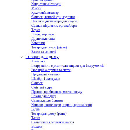
Кондитерські товари
Миски
Кухонний інвентар
Ємності, контейнери, судочки
Пляшки, диспенсери для соусів
Сушки, підставки, органайзери
Терки
Лійки, воронки
Друшляки, сита
Ковшики
Товари для кухні (різне)
Банки та ємності
Товари для дому
Клейонка
Інструменти, мультитули, ящики для інструментів
Ізоляційна стрічка та скотч
Придверні килимки
Швабри і аксесуари
Ємності
Сміттєві відра
Прання, прибирання, миття посуду
Чохли для одягу
Сушарки для білизни
Кошики, контейнери, ящики, органайзери
Відра
Товари для дому (різне)
Тачки
Скатертини і серветки на стіл
Вішаки