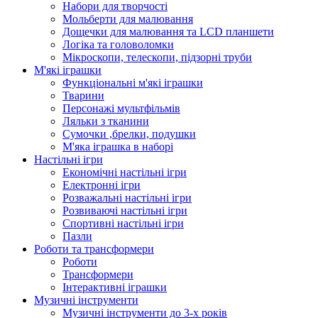
Набори для творчості
Мольберти для малювання
Дощечки для малювання та LCD планшети
Логіка та головоломки
Мікроскопи, телескопи, підзорні труби
М'які іграшки
Функціональні м'які іграшки
Тварини
Персонажі мультфільмів
Ляльки з тканини
Сумочки ,брелки, подушки
М'яка іграшка в наборі
Настільні ігри
Економічні настільні ігри
Електронні ігри
Розважальні настільні ігри
Розвиваючі настільні ігри
Спортивні настільні ігри
Пазли
Роботи та трансформери
Роботи
Трансформери
Інтерактивні іграшки
Музичні інструменти
Музичні інструменти до 3-х років