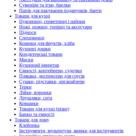
Сувеніри та ігри, брелки
Папір для пакування подарунків, банти
Товари для кухні
Цукорниці, серветниці і набори
Ножі, ножиці, топірці та аксесуари
Підноси
Спецовниці
Кошики для фруктів, хліба
Кухонні дошки
Кондитерські товари
Миски
Кухонний інвентар
Ємності, контейнери, судочки
Пляшки, диспенсери для соусів
Сушки, підставки, органайзери
Терки
Лійки, воронки
Друшляки, сита
Ковшики
Товари для кухні (різне)
Банки та ємності
Товари для дому
Клейонка
Інструменти, мультитули, ящики для інструментів