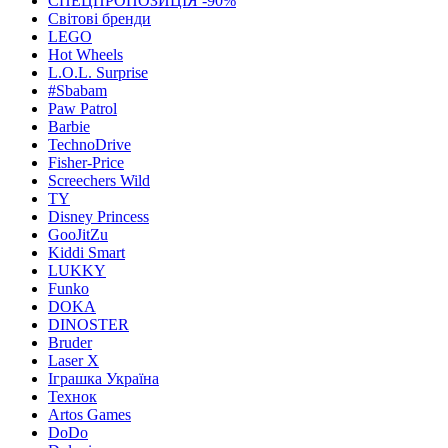
СПЕЦПРОПОЗИЦІЯ -90%
Світові бренди
LEGO
Hot Wheels
L.O.L. Surprise
#Sbabam
Paw Patrol
Barbie
TechnoDrive
Fisher-Price
Screechers Wild
TY
Disney Princess
GooJitZu
Kiddi Smart
LUKKY
Funko
DOKA
DINOSTER
Bruder
Laser X
Іграшка Україна
Технок
Artos Games
DoDo