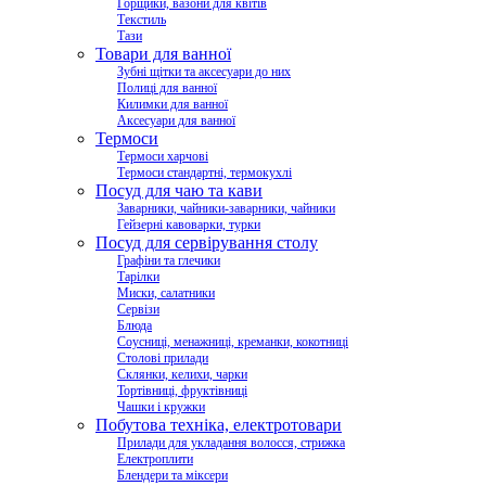
Горщики, вазони для квітів
Текстиль
Тази
Товари для ванної
Зубні щітки та аксесуари до них
Полиці для ванної
Килимки для ванної
Аксесуари для ванної
Термоси
Термоси харчові
Термоси стандартні, термокухлі
Посуд для чаю та кави
Заварники, чайники-заварники, чайники
Гейзерні кавоварки, турки
Посуд для сервірування столу
Графіни та глечики
Тарілки
Миски, салатники
Сервізи
Блюда
Соусниці, менажниці, креманки, кокотниці
Столові прилади
Склянки, келихи, чарки
Тортівниці, фруктівниці
Чашки і кружки
Побутова техніка, електротовари
Прилади для укладання волосся, стрижка
Електроплити
Блендери та міксери