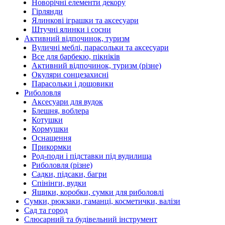
Новорічні елементи декору
Гірлянди
Ялинкові іграшки та аксесуари
Штучні ялинки і сосни
Активний відпочинок, туризм
Вуличні меблі, парасольки та аксесуари
Все для барбекю, пікніків
Активний відпочинок, туризм (різне)
Окуляри сонцезахисні
Парасольки і дощовики
Риболовля
Аксесуари для вудок
Блешня, воблера
Котушки
Кормушки
Оснащення
Прикормки
Род-поди і підставки під вудилища
Риболовля (різне)
Садки, підсаки, багри
Спінінги, вудки
Ящики, коробки, сумки для риболовлі
Сумки, рюкзаки, гаманці, косметички, валізи
Сад та город
Слюсарний та будівельний інструмент