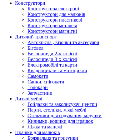
Конструктори
Конструктора електроні
Конструктори для малюків
Конструктори пластикові
Конструктори металеві
Конструктори магнітні
Дитячий транспорт
Автокрісла , візочки та аксесуари
Біговел
Велосипеди 2-х колісні
Велосипеди 3-х колісні
Електромобілі та карти
Квадроцикли та мотоцикли
Самокати
Санки, снігокати
Толокари
Запчастини
Дитячі меблі
Гойдалки та заколисуючі центри
Парти, столики, м'які меблі
Стільчики для годування, ходунки
Килимки, кошики для іграшок
Ліжка та манежі
Іграшки для малюків
Брязкальця та гризунки