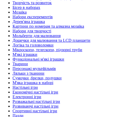
Творчість та розвиток
Бісер в наборах
Мозаїка
Набори експерементів
Дерев'яна іграшка
Картини по номерам та алмазна мозаїка
Набори для творчості
Мольберти для малювання
Дощечки для малювання та LCD планшети
Логіка та головоломки
Мікроскопи, телескопи, підзорні труби
М'які іграшки
Функціональні м'які іграшки
Тварини
Персонажі мультфільмів
Ляльки з тканини
Сумочки ,брелки, подушки
М'яка іграшка в наборі
Настільні ігри
Економічні настільні ігри
Електронні ігри
Розважальні настільні ігри
Розвиваючі настільні ігри
Спортивні настільні ігри
Пазли