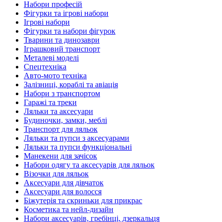
Набори професій
Фігурки та ігрові набори
Ігрові набори
Фігурки та набори фігурок
Тварини та динозаври
Іграшковий транспорт
Металеві моделі
Спецтехніка
Авто-мото техніка
Залізниці, кораблі та авіація
Набори з транспортом
Гаражі та треки
Ляльки та аксесуари
Будиночки, замки, меблі
Транспорт для ляльок
Ляльки та пупси з аксесуарами
Ляльки та пупси функціональні
Манекени для зачісок
Набори одягу та аксесуарів для ляльок
Візочки для ляльок
Аксесуари для дівчаток
Аксесуари для волосся
Біжутерія та скриньки для прикрас
Косметика та нейл-дизайн
Набори аксесуарів, гребінці, дзеркальця