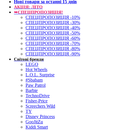
Нові товари за останнi 15 днiв
АКЦІЯ: ЛІТО
➥СПЕЦПРОПОЗИЦІЯ!
СПЕЦПРОПОЗИЦІЯ -10%
СПЕЦПРОПОЗИЦІЯ -30%
СПЕЦПРОПОЗИЦІЯ -40%
СПЕЦПРОПОЗИЦІЯ -50%
СПЕЦПРОПОЗИЦІЯ -60%
СПЕЦПРОПОЗИЦІЯ -70%
СПЕЦПРОПОЗИЦІЯ -80%
СПЕЦПРОПОЗИЦІЯ -90%
Світові бренди
LEGO
Hot Wheels
L.O.L. Surprise
#Sbabam
Paw Patrol
Barbie
TechnoDrive
Fisher-Price
Screechers Wild
TY
Disney Princess
GooJitZu
Kiddi Smart