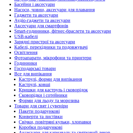
Басейни і аксесуари
Насоси, човни, аксесуари для плавання
Гаджети та аксесуари
Аудіо-гаджети та аксесуари
Аксесуари для смартфонів
Smart-годинники, фітнес-браслети та аксесуари
USB-кабелі
Зарядні пристрої та аксесуари
Кабелі, перехідники та подовжувачі
Освітлення
Фотоапарати, мікрофони та принтери
Годинники
Господарські товари
Все для випікання
Каструлі, форми для випікання
Каструлі, ковші
Кришки для каструль і сковорідок
Сковорідки і сотейники
Форми для льоду та морозива
Товари для свят і сувеніри
Пакети подарункові
Конверти та листівки
Свічки, повітряні кульки, хлопавки
Коробки подарункові
Аксесуари для карнавалу та святковий декор