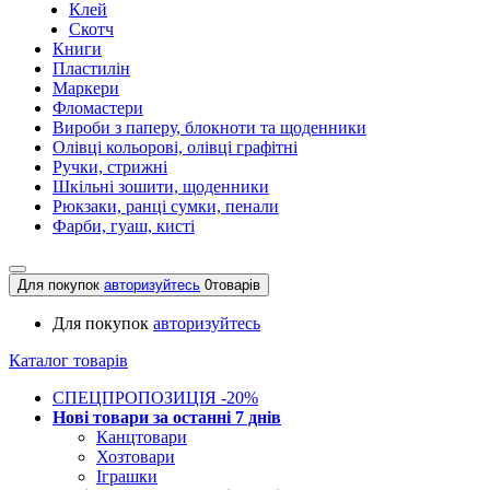
Клей
Скотч
Книги
Пластилін
Маркери
Фломастери
Вироби з паперу, блокноти та щоденники
Олівці кольорові, олівці графітні
Ручки, стрижні
Шкільні зошити, щоденники
Рюкзаки, ранці сумки, пенали
Фарби, гуаш, кисті
Для покупок
авторизуйтесь
0
товарів
Для покупок
авторизуйтесь
Каталог товарів
СПЕЦПРОПОЗИЦІЯ -20%
Нові товари за останнi 7 днiв
Канцтовари
Хозтовари
Іграшки