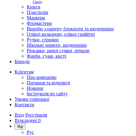
Скотч
Книги
Пластилін
Маркери
Фломастери
Вироби з паперу, блокноти та щоденники
Олівці кольорові, олівці графітні
Ручки, стрижні
Шкільні зошити, щоденники
Рюкзаки, ранці сумки, пенали
Фарби, гуаш, кисті
Бренди
Клієнтам
Про компанію
Питання та відповіді
Новини
Інструкція по сайту
Умови співпраці
Контакти
Вхід
Реєстрація
Відкладені
0
Укр
Рус