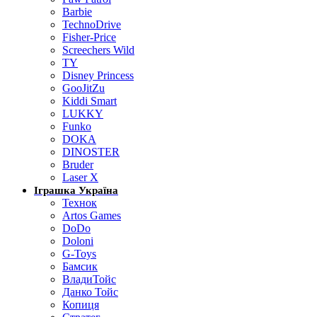
Barbie
TechnoDrive
Fisher-Price
Screechers Wild
TY
Disney Princess
GooJitZu
Kiddi Smart
LUKKY
Funko
DOKA
DINOSTER
Bruder
Laser X
Іграшка Україна
Технок
Artos Games
DoDo
Doloni
G-Toys
Бамсик
ВладиТойс
Данко Тойс
Копиця