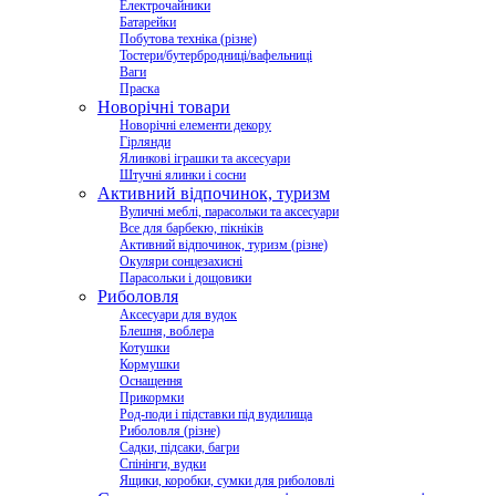
Електрочайники
Батарейки
Побутова техніка (різне)
Тостери/бутербродниці/вафельниці
Ваги
Праска
Новорічні товари
Новорічні елементи декору
Гірлянди
Ялинкові іграшки та аксесуари
Штучні ялинки і сосни
Активний відпочинок, туризм
Вуличні меблі, парасольки та аксесуари
Все для барбекю, пікніків
Активний відпочинок, туризм (різне)
Окуляри сонцезахисні
Парасольки і дощовики
Риболовля
Аксесуари для вудок
Блешня, воблера
Котушки
Кормушки
Оснащення
Прикормки
Род-поди і підставки під вудилища
Риболовля (різне)
Садки, підсаки, багри
Спінінги, вудки
Ящики, коробки, сумки для риболовлі