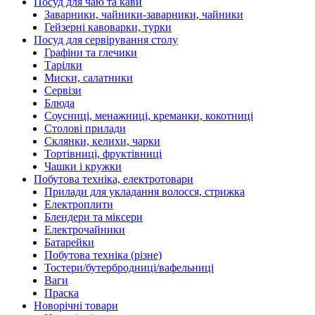
Посуд для чаю та кави
Заварники, чайники-заварники, чайники
Гейзерні кавоварки, турки
Посуд для сервірування столу
Графіни та глечики
Тарілки
Миски, салатники
Сервізи
Блюда
Соусниці, менажниці, креманки, кокотниці
Столові прилади
Склянки, келихи, чарки
Тортівниці, фруктівниці
Чашки і кружки
Побутова техніка, електротовари
Прилади для укладання волосся, стрижка
Електроплити
Блендери та міксери
Електрочайники
Батарейки
Побутова техніка (різне)
Тостери/бутербродниці/вафельниці
Ваги
Праска
Новорічні товари