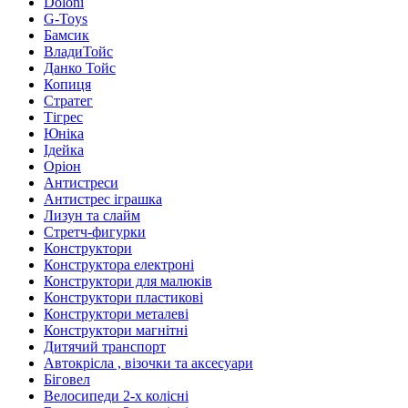
Doloni
G-Toys
Бамсик
ВладиТойс
Данко Тойс
Копиця
Стратег
Тігрес
Юніка
Ідейка
Оріон
Антистреси
Антистрес іграшка
Лизун та слайм
Стретч-фигурки
Конструктори
Конструктора електроні
Конструктори для малюків
Конструктори пластикові
Конструктори металеві
Конструктори магнітні
Дитячий транспорт
Автокрісла , візочки та аксесуари
Біговел
Велосипеди 2-х колісні