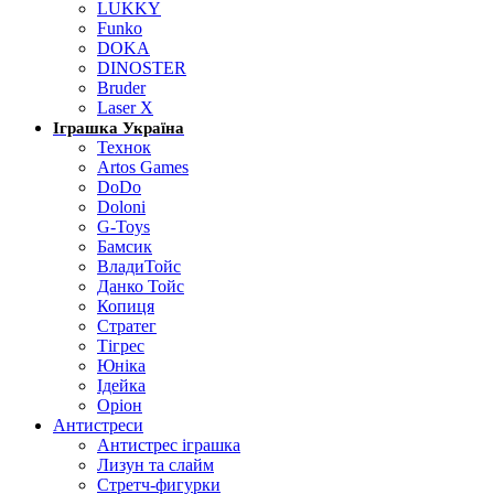
LUKKY
Funko
DOKA
DINOSTER
Bruder
Laser X
Іграшка Україна
Технок
Artos Games
DoDo
Doloni
G-Toys
Бамсик
ВладиТойс
Данко Тойс
Копиця
Стратег
Тігрес
Юніка
Ідейка
Оріон
Антистреси
Антистрес іграшка
Лизун та слайм
Стретч-фигурки