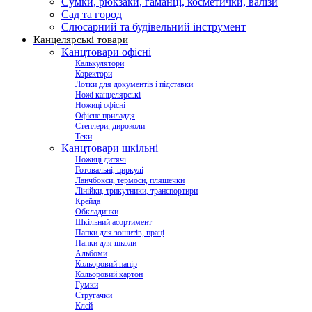
Сумки, рюкзаки, гаманці, косметички, валізи
Сад та город
Слюсарний та будівельний інструмент
Канцелярські товари
Канцтовари офісні
Калькулятори
Коректори
Лотки для документів і підставки
Ножі канцелярські
Ножиці офісні
Офісне приладдя
Степлери, дироколи
Теки
Канцтовари шкільні
Ножиці дитячі
Готовальні, циркулі
Ланчбокси, термоси, пляшечки
Лінійки, трикутники, транспортири
Крейда
Обкладинки
Шкільний асортимент
Папки для зошитів, праці
Папки для школи
Альбоми
Кольоровий папір
Кольоровий картон
Гумки
Стругачки
Клей