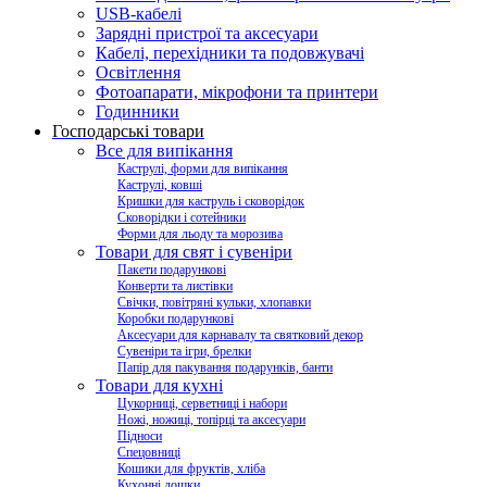
USB-кабелі
Зарядні пристрої та аксесуари
Кабелі, перехідники та подовжувачі
Освітлення
Фотоапарати, мікрофони та принтери
Годинники
Господарські товари
Все для випікання
Каструлі, форми для випікання
Каструлі, ковші
Кришки для каструль і сковорідок
Сковорідки і сотейники
Форми для льоду та морозива
Товари для свят і сувеніри
Пакети подарункові
Конверти та листівки
Свічки, повітряні кульки, хлопавки
Коробки подарункові
Аксесуари для карнавалу та святковий декор
Сувеніри та ігри, брелки
Папір для пакування подарунків, банти
Товари для кухні
Цукорниці, серветниці і набори
Ножі, ножиці, топірці та аксесуари
Підноси
Спецовниці
Кошики для фруктів, хліба
Кухонні дошки