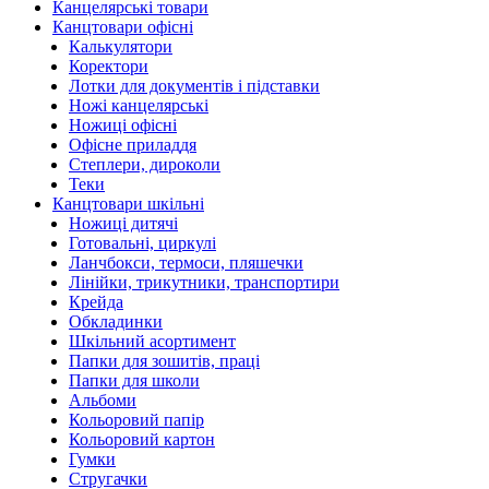
Канцелярські товари
Канцтовари офісні
Калькулятори
Коректори
Лотки для документів і підставки
Ножі канцелярські
Ножиці офісні
Офісне приладдя
Степлери, дироколи
Теки
Канцтовари шкільні
Ножиці дитячі
Готовальні, циркулі
Ланчбокси, термоси, пляшечки
Лінійки, трикутники, транспортири
Крейда
Обкладинки
Шкільний асортимент
Папки для зошитів, праці
Папки для школи
Альбоми
Кольоровий папір
Кольоровий картон
Гумки
Стругачки