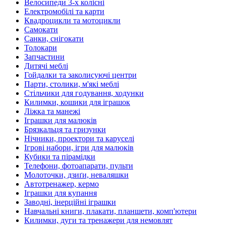
Велосипеди 3-х колісні
Електромобілі та карти
Квадроцикли та мотоцикли
Самокати
Санки, снігокати
Толокари
Запчастини
Дитячі меблі
Гойдалки та заколисуючі центри
Парти, столики, м'які меблі
Стільчики для годування, ходунки
Килимки, кошики для іграшок
Ліжка та манежі
Іграшки для малюків
Брязкальця та гризунки
Нічники, проектори та каруселі
Ігрові набори, ігри для малюків
Кубики та пірамідки
Телефони, фотоапарати, пульти
Молоточки, дзиґи, неваляшки
Автотренажер, кермо
Іграшки для купання
Заводні, інерційні іграшки
Навчальні книги, плакати, планшети, комп'ютери
Килимки, дуги та тренажери для немовлят