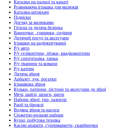
Каталки на палиці та канаті
Розвиваюча іграшка для малюків
Каталки-штовхачі
Підвіски
Догляд за малюками
Гігієна та дитяча безпека
Ванночки , горщики, сидіння
Дитячий посуд та аксесуари
Іграшки на радіокеруванні
Р/у авто
Р/у гелікоптери, літаки, квадрокоптери
Р/у спецтехніка, танки
Р/у тварини та комахи
Р/у катери
Дитяча зброя
Арбалет, лук, рогатки
Іграшкова зброя
Кульки, патрони, пістони та аксесуари до зброї
Мечі, шаблі, шпаги, щити
Набори зброї, тир, лазертаг
Рації та біноклі
Водяна зброя та насоси
Сюжетно-рольові набори
Кухні, побутова техніка
Касові апарати, супермаркети, скарбнички