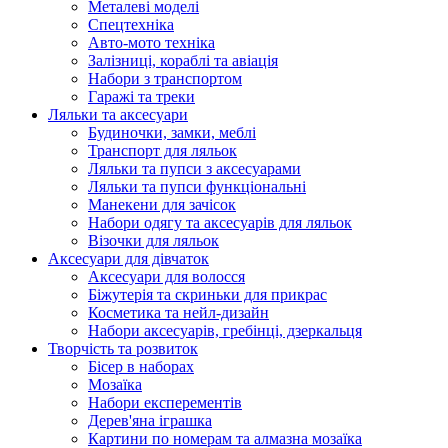
Металеві моделі
Спецтехніка
Авто-мото техніка
Залізниці, кораблі та авіація
Набори з транспортом
Гаражі та треки
Ляльки та аксесуари
Будиночки, замки, меблі
Транспорт для ляльок
Ляльки та пупси з аксесуарами
Ляльки та пупси функціональні
Манекени для зачісок
Набори одягу та аксесуарів для ляльок
Візочки для ляльок
Аксесуари для дівчаток
Аксесуари для волосся
Біжутерія та скриньки для прикрас
Косметика та нейл-дизайн
Набори аксесуарів, гребінці, дзеркальця
Творчість та розвиток
Бісер в наборах
Мозаїка
Набори експерементів
Дерев'яна іграшка
Картини по номерам та алмазна мозаїка