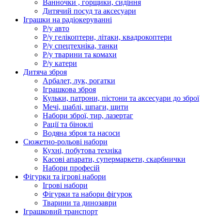
Ванночки , горщики, сидіння
Дитячий посуд та аксесуари
Іграшки на радіокеруванні
Р/у авто
Р/у гелікоптери, літаки, квадрокоптери
Р/у спецтехніка, танки
Р/у тварини та комахи
Р/у катери
Дитяча зброя
Арбалет, лук, рогатки
Іграшкова зброя
Кульки, патрони, пістони та аксесуари до зброї
Мечі, шаблі, шпаги, щити
Набори зброї, тир, лазертаг
Рації та біноклі
Водяна зброя та насоси
Сюжетно-рольові набори
Кухні, побутова техніка
Касові апарати, супермаркети, скарбнички
Набори професій
Фігурки та ігрові набори
Ігрові набори
Фігурки та набори фігурок
Тварини та динозаври
Іграшковий транспорт