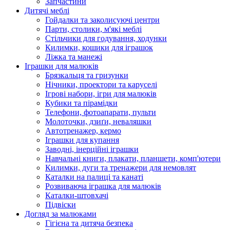
Запчастини
Дитячі меблі
Гойдалки та заколисуючі центри
Парти, столики, м'які меблі
Стільчики для годування, ходунки
Килимки, кошики для іграшок
Ліжка та манежі
Іграшки для малюків
Брязкальця та гризунки
Нічники, проектори та каруселі
Ігрові набори, ігри для малюків
Кубики та пірамідки
Телефони, фотоапарати, пульти
Молоточки, дзиґи, неваляшки
Автотренажер, кермо
Іграшки для купання
Заводні, інерційні іграшки
Навчальні книги, плакати, планшети, комп'ютери
Килимки, дуги та тренажери для немовлят
Каталки на палиці та канаті
Розвиваюча іграшка для малюків
Каталки-штовхачі
Підвіски
Догляд за малюками
Гігієна та дитяча безпека