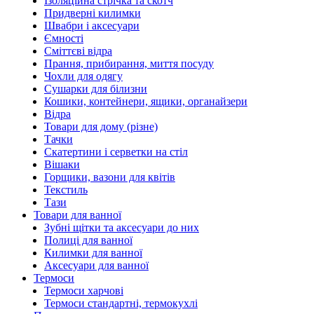
Ізоляційна стрічка та скотч
Придверні килимки
Швабри і аксесуари
Ємності
Сміттєві відра
Прання, прибирання, миття посуду
Чохли для одягу
Сушарки для білизни
Кошики, контейнери, ящики, органайзери
Відра
Товари для дому (різне)
Тачки
Скатертини і серветки на стіл
Вішаки
Горщики, вазони для квітів
Текстиль
Тази
Товари для ванної
Зубні щітки та аксесуари до них
Полиці для ванної
Килимки для ванної
Аксесуари для ванної
Термоси
Термоси харчові
Термоси стандартні, термокухлі