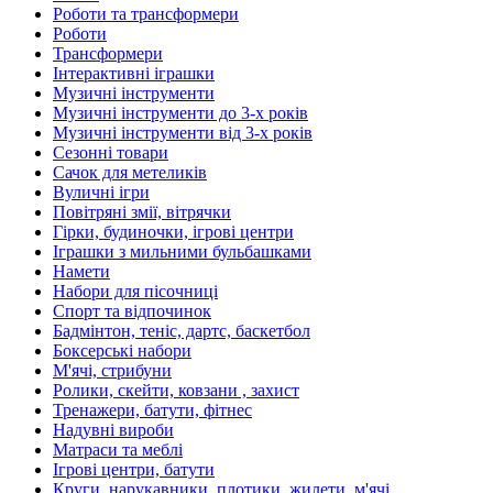
Роботи та трансформери
Роботи
Трансформери
Інтерактивні іграшки
Музичні інструменти
Музичні інструменти до 3-х років
Музичні інструменти від 3-х років
Сезонні товари
Сачок для метеликів
Вуличні ігри
Повітряні змії, вітрячки
Гірки, будиночки, ігрові центри
Іграшки з мильними бульбашками
Намети
Набори для пісочниці
Спорт та відпочинок
Бадмінтон, теніс, дартс, баскетбол
Боксерські набори
М'ячі, стрибуни
Ролики, скейти, ковзани , захист
Тренажери, батути, фітнес
Надувні вироби
Матраси та меблі
Ігрові центри, батути
Круги, нарукавники, плотики, жилети, м'ячі