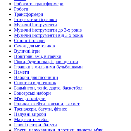
Роботи та трансформери
Роботи
Трансформери
Інтерактивні іграшки
Музичні інструменти
Музичні інструменти до 3-х років
Музичні інструменти від 3-х років
Сезонні товари
Сачок для метеликів
Вуличні ігри
Повітряні змії, вітрячки
Гірки, будиночки, ігрові центри
Іграшки з мильними бульбашками
Намети
Набори для пісочниці
Спорт та відпочинок
Бадмінтон, теніс, дартс, баскетбол
Боксерські набори
М'ячі, стрибуни
Ролики, скейти, ковзани , захист
Тренажери, батути, фітнес
Надувні вироби
Матраси та меблі
Ігрові центри, батути
Круги, нарукавники, плотики, жилети, м'ячі