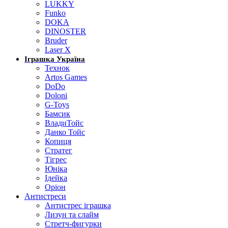
LUKKY
Funko
DOKA
DINOSTER
Bruder
Laser X
Іграшка Україна
Технок
Artos Games
DoDo
Doloni
G-Toys
Бамсик
ВладиТойс
Данко Тойс
Копиця
Стратег
Тігрес
Юніка
Ідейка
Оріон
Антистреси
Антистрес іграшка
Лизун та слайм
Стретч-фигурки