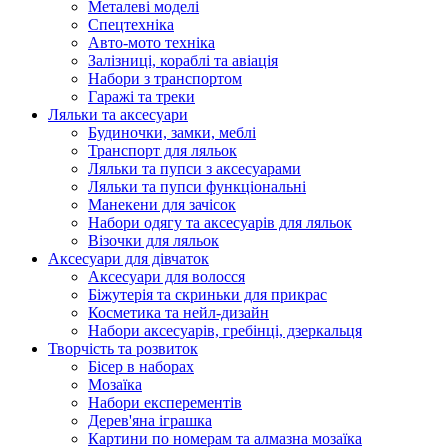
Металеві моделі
Спецтехніка
Авто-мото техніка
Залізниці, кораблі та авіація
Набори з транспортом
Гаражі та треки
Ляльки та аксесуари
Будиночки, замки, меблі
Транспорт для ляльок
Ляльки та пупси з аксесуарами
Ляльки та пупси функціональні
Манекени для зачісок
Набори одягу та аксесуарів для ляльок
Візочки для ляльок
Аксесуари для дівчаток
Аксесуари для волосся
Біжутерія та скриньки для прикрас
Косметика та нейл-дизайн
Набори аксесуарів, гребінці, дзеркальця
Творчість та розвиток
Бісер в наборах
Мозаїка
Набори експерементів
Дерев'яна іграшка
Картини по номерам та алмазна мозаїка