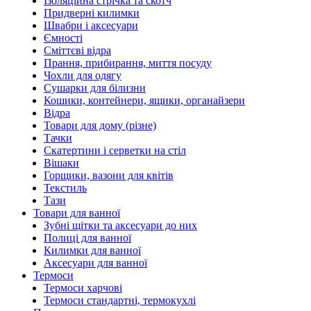
Ізоляційна стрічка та скотч
Придверні килимки
Швабри і аксесуари
Ємності
Сміттєві відра
Прання, прибирання, миття посуду
Чохли для одягу
Сушарки для білизни
Кошики, контейнери, ящики, органайзери
Відра
Товари для дому (різне)
Тачки
Скатертини і серветки на стіл
Вішаки
Горщики, вазони для квітів
Текстиль
Тази
Товари для ванної
Зубні щітки та аксесуари до них
Полиці для ванної
Килимки для ванної
Аксесуари для ванної
Термоси
Термоси харчові
Термоси стандартні, термокухлі