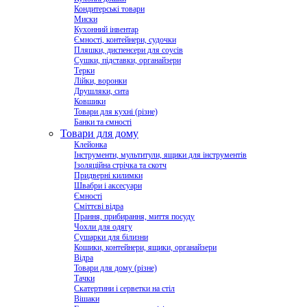
Кондитерські товари
Миски
Кухонний інвентар
Ємності, контейнери, судочки
Пляшки, диспенсери для соусів
Сушки, підставки, органайзери
Терки
Лійки, воронки
Друшляки, сита
Ковшики
Товари для кухні (різне)
Банки та ємності
Товари для дому
Клейонка
Інструменти, мультитули, ящики для інструментів
Ізоляційна стрічка та скотч
Придверні килимки
Швабри і аксесуари
Ємності
Сміттєві відра
Прання, прибирання, миття посуду
Чохли для одягу
Сушарки для білизни
Кошики, контейнери, ящики, органайзери
Відра
Товари для дому (різне)
Тачки
Скатертини і серветки на стіл
Вішаки