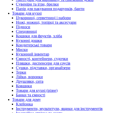
Сувеніри та ігри, брелки
Папір для пакування подарунків, банти
Товари для кухні
Цукорниці, серветниці і набори
Ножі, ножиці, топірці та аксесуари
Підноси
Спецовниці
Кошики для фруктів, хліба
Кухонні дошки
Кондитерські товари
Миски
Кухонний інвентар
Ємності, контейнери, судочки
Пляшки, диспенсери для соусів
Сушки, підставки, органайзери
Терки
Лійки, воронки
Друшляки, сита
Ковшики
Товари для кухні (різне)
Банки та ємності
Товари для дому
Клейонка
Інструменти, мультитули, ящики для інструментів