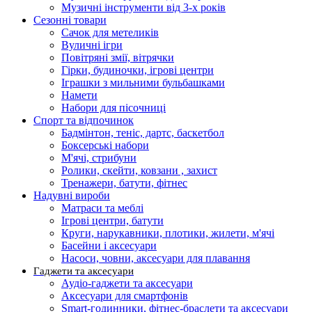
Музичні інструменти від 3-х років
Сезонні товари
Сачок для метеликів
Вуличні ігри
Повітряні змії, вітрячки
Гірки, будиночки, ігрові центри
Іграшки з мильними бульбашками
Намети
Набори для пісочниці
Спорт та відпочинок
Бадмінтон, теніс, дартс, баскетбол
Боксерські набори
М'ячі, стрибуни
Ролики, скейти, ковзани , захист
Тренажери, батути, фітнес
Надувні вироби
Матраси та меблі
Ігрові центри, батути
Круги, нарукавники, плотики, жилети, м'ячі
Басейни і аксесуари
Насоси, човни, аксесуари для плавання
Гаджети та аксесуари
Аудіо-гаджети та аксесуари
Аксесуари для смартфонів
Smart-годинники, фітнес-браслети та аксесуари