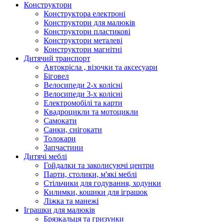
Конструктори
Конструктора електроні
Конструктори для малюків
Конструктори пластикові
Конструктори металеві
Конструктори магнітні
Дитячий транспорт
Автокрісла , візочки та аксесуари
Біговел
Велосипеди 2-х колісні
Велосипеди 3-х колісні
Електромобілі та карти
Квадроцикли та мотоцикли
Самокати
Санки, снігокати
Толокари
Запчастини
Дитячі меблі
Гойдалки та заколисуючі центри
Парти, столики, м'які меблі
Стільчики для годування, ходунки
Килимки, кошики для іграшок
Ліжка та манежі
Іграшки для малюків
Брязкальця та гризунки