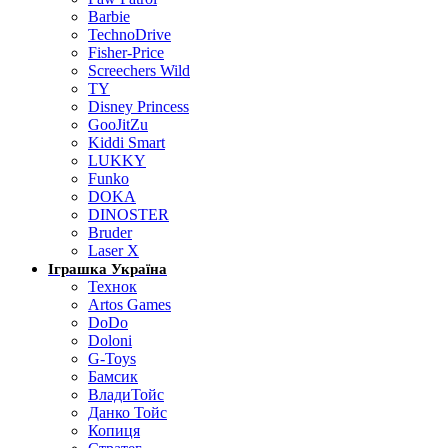
Barbie
TechnoDrive
Fisher-Price
Screechers Wild
TY
Disney Princess
GooJitZu
Kiddi Smart
LUKKY
Funko
DOKA
DINOSTER
Bruder
Laser X
Іграшка Україна
Технок
Artos Games
DoDo
Doloni
G-Toys
Бамсик
ВладиТойс
Данко Тойс
Копиця