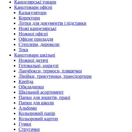
Канцелярські товари
Канцтовари офісні
Калькулятори
Коректори
Лотки для документів і підставки
Ножі канцелярські
Ножиці офісні
Офісне приладдя
Степлери, дироколи
Теки
Канцтовари шкільні
Ножиці дитячі
Готовальні, циркулі
Ланчбокси, термоси, пляшечки
Лінійки, трикутники, транспортири
Крейда
Обкладинки
Шкільний асортимент
Папки для зошитів, праці
Папки для школи
Альбоми
Кольоровий папір
Кольоровий картон
Гумки
Стругачки