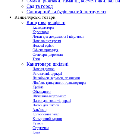
Сумки, рюкзаки, гаманці, косметички, валізи
Сад та город
Слюсарний та будівельний інструмент
Канцелярські товари
Канцтовари офісні
Калькулятори
Коректори
Лотки для документів і підставки
Ножі канцелярські
Ножиці офісні
Офісне приладдя
Степлери, дироколи
Теки
Канцтовари шкільні
Ножиці дитячі
Готовальні, циркулі
Ланчбокси, термоси, пляшечки
Лінійки, трикутники, транспортири
Крейда
Обкладинки
Шкільний асортимент
Папки для зошитів, праці
Папки для школи
Альбоми
Кольоровий папір
Кольоровий картон
Гумки
Стругачки
Клей