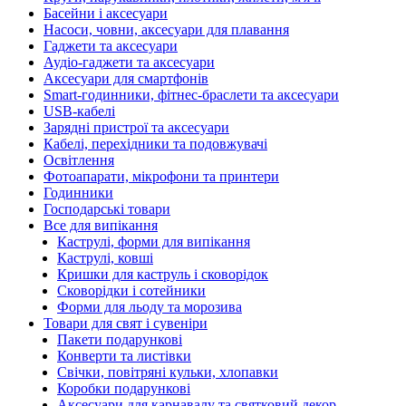
Басейни і аксесуари
Насоси, човни, аксесуари для плавання
Гаджети та аксесуари
Аудіо-гаджети та аксесуари
Аксесуари для смартфонів
Smart-годинники, фітнес-браслети та аксесуари
USB-кабелі
Зарядні пристрої та аксесуари
Кабелі, перехідники та подовжувачі
Освітлення
Фотоапарати, мікрофони та принтери
Годинники
Господарські товари
Все для випікання
Каструлі, форми для випікання
Каструлі, ковші
Кришки для каструль і сковорідок
Сковорідки і сотейники
Форми для льоду та морозива
Товари для свят і сувеніри
Пакети подарункові
Конверти та листівки
Свічки, повітряні кульки, хлопавки
Коробки подарункові
Аксесуари для карнавалу та святковий декор