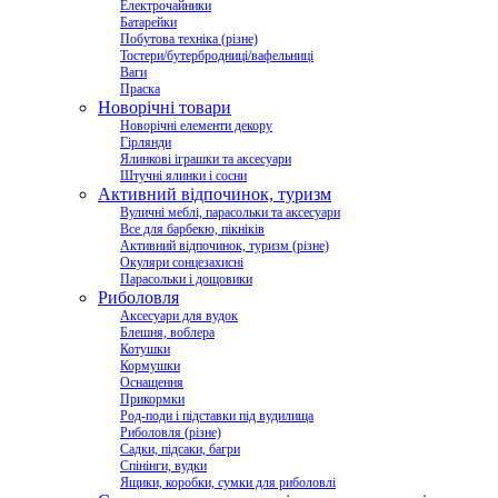
Електрочайники
Батарейки
Побутова техніка (різне)
Тостери/бутербродниці/вафельниці
Ваги
Праска
Новорічні товари
Новорічні елементи декору
Гірлянди
Ялинкові іграшки та аксесуари
Штучні ялинки і сосни
Активний відпочинок, туризм
Вуличні меблі, парасольки та аксесуари
Все для барбекю, пікніків
Активний відпочинок, туризм (різне)
Окуляри сонцезахисні
Парасольки і дощовики
Риболовля
Аксесуари для вудок
Блешня, воблера
Котушки
Кормушки
Оснащення
Прикормки
Род-поди і підставки під вудилища
Риболовля (різне)
Садки, підсаки, багри
Спінінги, вудки
Ящики, коробки, сумки для риболовлі