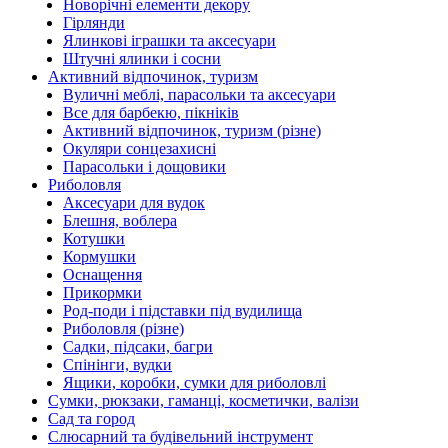
Новорічні елементи декору
Гірлянди
Ялинкові іграшки та аксесуари
Штучні ялинки і сосни
Активний відпочинок, туризм
Вуличні меблі, парасольки та аксесуари
Все для барбекю, пікніків
Активний відпочинок, туризм (різне)
Окуляри сонцезахисні
Парасольки і дощовики
Риболовля
Аксесуари для вудок
Блешня, воблера
Котушки
Кормушки
Оснащення
Прикормки
Род-поди і підставки під вудилища
Риболовля (різне)
Садки, підсаки, багри
Спінінги, вудки
Ящики, коробки, сумки для риболовлі
Сумки, рюкзаки, гаманці, косметички, валізи
Сад та город
Слюсарний та будівельний інструмент