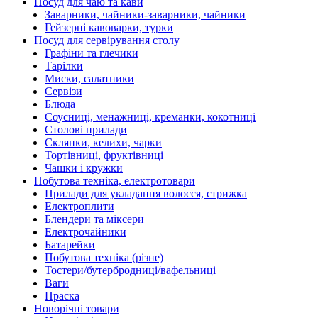
Посуд для чаю та кави
Заварники, чайники-заварники, чайники
Гейзерні кавоварки, турки
Посуд для сервірування столу
Графіни та глечики
Тарілки
Миски, салатники
Сервізи
Блюда
Соусниці, менажниці, креманки, кокотниці
Столові прилади
Склянки, келихи, чарки
Тортівниці, фруктівниці
Чашки і кружки
Побутова техніка, електротовари
Прилади для укладання волосся, стрижка
Електроплити
Блендери та міксери
Електрочайники
Батарейки
Побутова техніка (різне)
Тостери/бутербродниці/вафельниці
Ваги
Праска
Новорічні товари