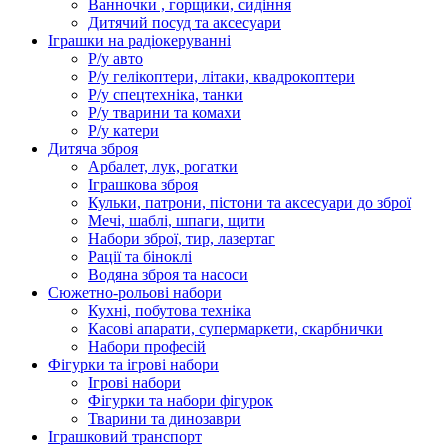
Ванночки , горщики, сидіння
Дитячий посуд та аксесуари
Іграшки на радіокеруванні
Р/у авто
Р/у гелікоптери, літаки, квадрокоптери
Р/у спецтехніка, танки
Р/у тварини та комахи
Р/у катери
Дитяча зброя
Арбалет, лук, рогатки
Іграшкова зброя
Кульки, патрони, пістони та аксесуари до зброї
Мечі, шаблі, шпаги, щити
Набори зброї, тир, лазертаг
Рації та біноклі
Водяна зброя та насоси
Сюжетно-рольові набори
Кухні, побутова техніка
Касові апарати, супермаркети, скарбнички
Набори професій
Фігурки та ігрові набори
Ігрові набори
Фігурки та набори фігурок
Тварини та динозаври
Іграшковий транспорт