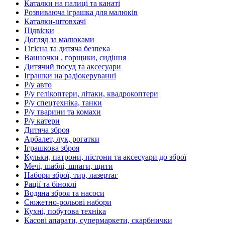
Каталки на палиці та канаті
Розвиваюча іграшка для малюків
Каталки-штовхачі
Підвіски
Догляд за малюками
Гігієна та дитяча безпека
Ванночки , горщики, сидіння
Дитячий посуд та аксесуари
Іграшки на радіокеруванні
Р/у авто
Р/у гелікоптери, літаки, квадрокоптери
Р/у спецтехніка, танки
Р/у тварини та комахи
Р/у катери
Дитяча зброя
Арбалет, лук, рогатки
Іграшкова зброя
Кульки, патрони, пістони та аксесуари до зброї
Мечі, шаблі, шпаги, щити
Набори зброї, тир, лазертаг
Рації та біноклі
Водяна зброя та насоси
Сюжетно-рольові набори
Кухні, побутова техніка
Касові апарати, супермаркети, скарбнички