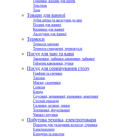
Горщики, вазони для квітів
Текстиль
Тази
Товари для ванної
Зубні щітки та аксесуари до них
Полиці для ванної
Килимки для ванної
Аксесуари для ванної
Термоси
Термоси харчові
Термоси стандартні, термокухлі
Посуд для чаю та кави
Заварники, чайники-заварники, чайники
Гейзерні кавоварки, турки
Посуд для сервірування столу
Графіни та глечики
Тарілки
Миски, салатники
Сервізи
Блюда
Соусниці, менажниці, креманки, кокотниці
Столові прилади
Склянки, келихи, чарки
Тортівниці, фруктівниці
Чашки і кружки
Побутова техніка, електротовари
Прилади для укладання волосся, стрижка
Електроплити
Блендери та міксери