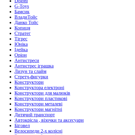
Doloni
G-Toys
Бамсик
ВладиТойс
Данко Тойс
Копиця
Стратег
Тігрес
Юніка
Ідейка
Оріон
Антистреси
Антистрес іграшка
Лизун та слайм
Стретч-фигурки
Конструктори
Конструктора електроні
Конструктори для малюків
Конструктори пластикові
Конструктори металеві
Конструктори магнітні
Дитячий транспорт
Автокрісла , візочки та аксесуари
Біговел
Велосипеди 2-х колісні