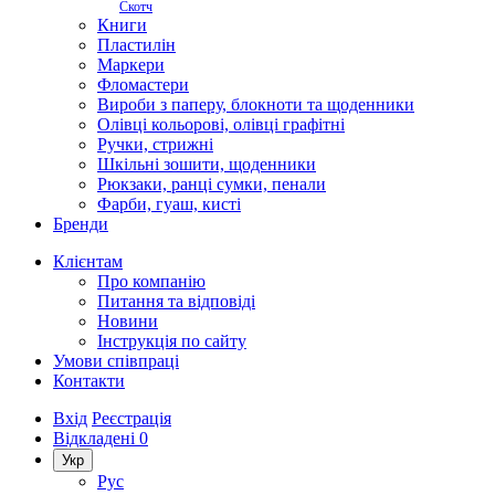
Скотч
Книги
Пластилін
Маркери
Фломастери
Вироби з паперу, блокноти та щоденники
Олівці кольорові, олівці графітні
Ручки, стрижні
Шкільні зошити, щоденники
Рюкзаки, ранці сумки, пенали
Фарби, гуаш, кисті
Бренди
Клієнтам
Про компанію
Питання та відповіді
Новини
Інструкція по сайту
Умови співпраці
Контакти
Вхід
Реєстрація
Відкладені
0
Укр
Рус