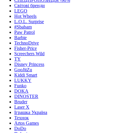
СПЕЦПРОПОЗИЦІЯ -90%
Світові бренди
LEGO
Hot Wheels
L.O.L. Surprise
#Sbabam
Paw Patrol
Barbie
TechnoDrive
Fisher-Price
Screechers Wild
TY
Disney Princess
GooJitZu
Kiddi Smart
LUKKY
Funko
DOKA
DINOSTER
Bruder
Laser X
Іграшка Україна
Технок
Artos Games
DoDo