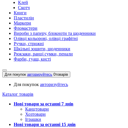
Клей
Скотч
Книги
Пластилін
Маркери
Фломастери
Вироби з паперу, блокноти та щоденники
Олівці кольорові, олівці графітні
Ручки, стрижні
Шкільні зошити, щоденники
Рюкзаки, ранці сумки, пенали
Фарби, гуаш, кисті
Для покупок
авторизуйтесь
0
товарів
Для покупок
авторизуйтесь
Каталог товарів
Нові товари за останнi 7 днiв
Канцтовари
Хозтовари
Іграшки
Нові товари за останнi 15 днiв