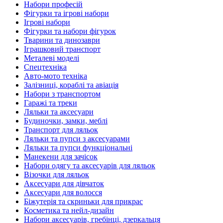
Набори професій
Фігурки та ігрові набори
Ігрові набори
Фігурки та набори фігурок
Тварини та динозаври
Іграшковий транспорт
Металеві моделі
Спецтехніка
Авто-мото техніка
Залізниці, кораблі та авіація
Набори з транспортом
Гаражі та треки
Ляльки та аксесуари
Будиночки, замки, меблі
Транспорт для ляльок
Ляльки та пупси з аксесуарами
Ляльки та пупси функціональні
Манекени для зачісок
Набори одягу та аксесуарів для ляльок
Візочки для ляльок
Аксесуари для дівчаток
Аксесуари для волосся
Біжутерія та скриньки для прикрас
Косметика та нейл-дизайн
Набори аксесуарів, гребінці, дзеркальця