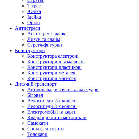
Стратег
Тігрес
Юніка
Ідейка
Оріон
Антистреси
Антистрес іграшка
Лизун та слайм
Стретч-фигурки
Конструктори
Конструктора електроні
Конструктори для малюків
Конструктори пластикові
Конструктори металеві
Конструктори магнітні
Дитячий транспорт
Автокрісла , візочки та аксесуари
Біговел
Велосипеди 2-х колісні
Велосипеди 3-х колісні
Електромобілі та карти
Квадроцикли та мотоцикли
Самокати
Санки, снігокати
Толокари