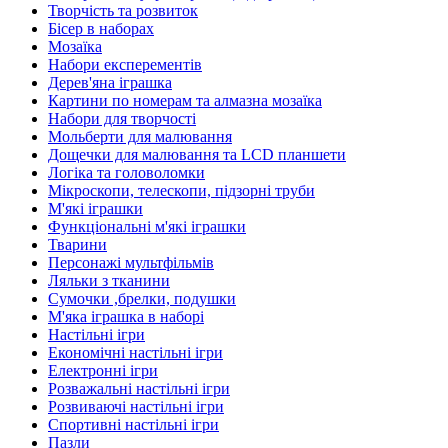
Творчість та розвиток
Бісер в наборах
Мозаїка
Набори експерементів
Дерев'яна іграшка
Картини по номерам та алмазна мозаїка
Набори для творчості
Мольберти для малювання
Дощечки для малювання та LCD планшети
Логіка та головоломки
Мікроскопи, телескопи, підзорні труби
М'які іграшки
Функціональні м'які іграшки
Тварини
Персонажі мультфільмів
Ляльки з тканини
Сумочки ,брелки, подушки
М'яка іграшка в наборі
Настільні ігри
Економічні настільні ігри
Електронні ігри
Розважальні настільні ігри
Розвиваючі настільні ігри
Спортивні настільні ігри
Пазли