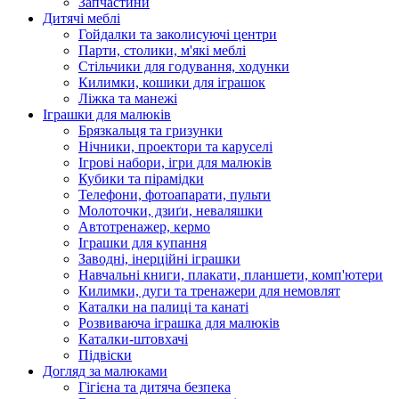
Запчастини
Дитячі меблі
Гойдалки та заколисуючі центри
Парти, столики, м'які меблі
Стільчики для годування, ходунки
Килимки, кошики для іграшок
Ліжка та манежі
Іграшки для малюків
Брязкальця та гризунки
Нічники, проектори та каруселі
Ігрові набори, ігри для малюків
Кубики та пірамідки
Телефони, фотоапарати, пульти
Молоточки, дзиґи, неваляшки
Автотренажер, кермо
Іграшки для купання
Заводні, інерційні іграшки
Навчальні книги, плакати, планшети, комп'ютери
Килимки, дуги та тренажери для немовлят
Каталки на палиці та канаті
Розвиваюча іграшка для малюків
Каталки-штовхачі
Підвіски
Догляд за малюками
Гігієна та дитяча безпека