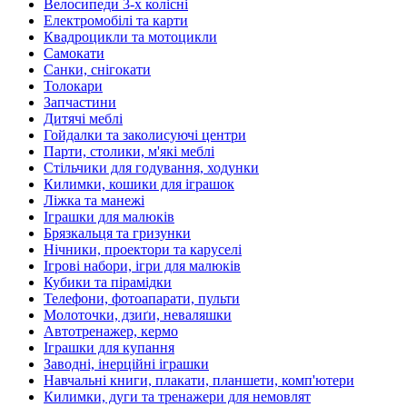
Велосипеди 3-х колісні
Електромобілі та карти
Квадроцикли та мотоцикли
Самокати
Санки, снігокати
Толокари
Запчастини
Дитячі меблі
Гойдалки та заколисуючі центри
Парти, столики, м'які меблі
Стільчики для годування, ходунки
Килимки, кошики для іграшок
Ліжка та манежі
Іграшки для малюків
Брязкальця та гризунки
Нічники, проектори та каруселі
Ігрові набори, ігри для малюків
Кубики та пірамідки
Телефони, фотоапарати, пульти
Молоточки, дзиґи, неваляшки
Автотренажер, кермо
Іграшки для купання
Заводні, інерційні іграшки
Навчальні книги, плакати, планшети, комп'ютери
Килимки, дуги та тренажери для немовлят