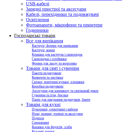
USB-кабелі
Зарядні пристрої та аксесуари
Кабелі, перехідники та подовжувачі
Освітлення
Фотоапарати, мікрофони та принтери
Годинники
Господарські товари
Все для випікання
Каструлі, форми для випікання
Каструлі, ковші
Кришки для каструль і сковорідок
Сковорідки і сотейники
Форми для льоду та морозива
Товари для свят і сувеніри
Пакети подарункові
Конверти та листівки
Свічки, повітряні кульки, хлопавки
Коробки подарункові
Аксесуари для карнавалу та святковий декор
Сувеніри та ігри, брелки
Папір для пакування подарунків, банти
Товари для кухні
Цукорниці, серветниці і набори
Ножі, ножиці, топірці та аксесуари
Підноси
Спецовниці
Кошики для фруктів, хліба
Кухонні дошки