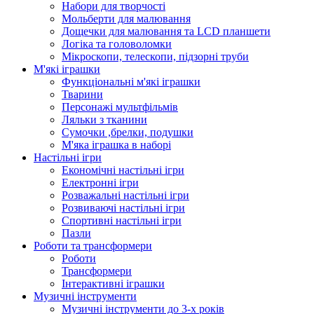
Набори для творчості
Мольберти для малювання
Дощечки для малювання та LCD планшети
Логіка та головоломки
Мікроскопи, телескопи, підзорні труби
М'які іграшки
Функціональні м'які іграшки
Тварини
Персонажі мультфільмів
Ляльки з тканини
Сумочки ,брелки, подушки
М'яка іграшка в наборі
Настільні ігри
Економічні настільні ігри
Електронні ігри
Розважальні настільні ігри
Розвиваючі настільні ігри
Спортивні настільні ігри
Пазли
Роботи та трансформери
Роботи
Трансформери
Інтерактивні іграшки
Музичні інструменти
Музичні інструменти до 3-х років