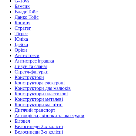
G-Toys
Бамсик
ВладиТойс
Данко Тойс
Копиця
Стратег
Тігрес
Юніка
Ідейка
Оріон
Антистреси
Антистрес іграшка
Лизун та слайм
Стретч-фигурки
Конструктори
Конструктора електроні
Конструктори для малюків
Конструктори пластикові
Конструктори металеві
Конструктори магнітні
Дитячий транспорт
Автокрісла , візочки та аксесуари
Біговел
Велосипеди 2-х колісні
Велосипеди 3-х колісні