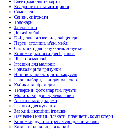
Електромобілі та карти
Квадроцикли та мотоцикли
Самокати
Санки, снігокати
Толокари
Запчастини
Дитячі меблі
Гойдалки та заколисуючі центри
Парти, столики, м'які меблі
Стільчики для годування, ходунки
Килимки, кошики для іграшок
Ліжка та манежі
Іграшки для малюків
Брязкальця та гризунки
Нічники, проектори та каруселі
Ігрові набори, ігри для малюків
Кубики та пірамідки
Телефони, фотоапарати, пульти
Молоточки, дзиґи, неваляшки
Автотренажер, кермо
Іграшки для купання
Заводні, інерційні іграшки
Навчальні книги, плакати, планшети, комп'ютери
Килимки, дуги та тренажери для немовлят
Каталки на палиці та канаті