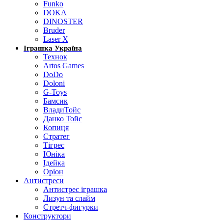
Funko
DOKA
DINOSTER
Bruder
Laser X
Іграшка Україна
Технок
Artos Games
DoDo
Doloni
G-Toys
Бамсик
ВладиТойс
Данко Тойс
Копиця
Стратег
Тігрес
Юніка
Ідейка
Оріон
Антистреси
Антистрес іграшка
Лизун та слайм
Стретч-фигурки
Конструктори