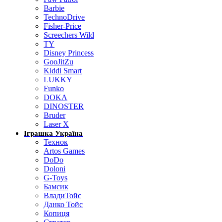
Barbie
TechnoDrive
Fisher-Price
Screechers Wild
TY
Disney Princess
GooJitZu
Kiddi Smart
LUKKY
Funko
DOKA
DINOSTER
Bruder
Laser X
Іграшка Україна
Технок
Artos Games
DoDo
Doloni
G-Toys
Бамсик
ВладиТойс
Данко Тойс
Копиця