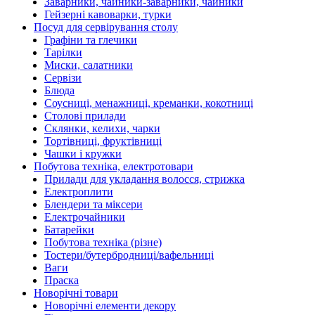
Заварники, чайники-заварники, чайники
Гейзерні кавоварки, турки
Посуд для сервірування столу
Графіни та глечики
Тарілки
Миски, салатники
Сервізи
Блюда
Соусниці, менажниці, креманки, кокотниці
Столові прилади
Склянки, келихи, чарки
Тортівниці, фруктівниці
Чашки і кружки
Побутова техніка, електротовари
Прилади для укладання волосся, стрижка
Електроплити
Блендери та міксери
Електрочайники
Батарейки
Побутова техніка (різне)
Тостери/бутербродниці/вафельниці
Ваги
Праска
Новорічні товари
Новорічні елементи декору