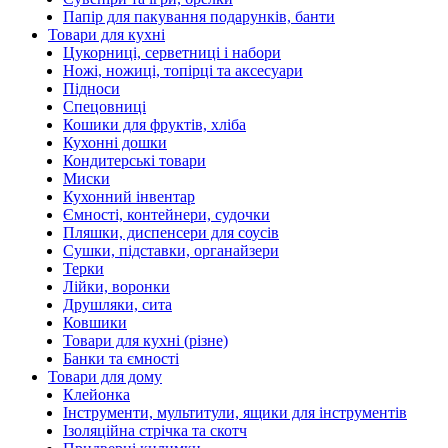
Папір для пакування подарунків, банти
Товари для кухні
Цукорниці, серветниці і набори
Ножі, ножиці, топірці та аксесуари
Підноси
Спецовниці
Кошики для фруктів, хліба
Кухонні дошки
Кондитерські товари
Миски
Кухонний інвентар
Ємності, контейнери, судочки
Пляшки, диспенсери для соусів
Сушки, підставки, органайзери
Терки
Лійки, воронки
Друшляки, сита
Ковшики
Товари для кухні (різне)
Банки та ємності
Товари для дому
Клейонка
Інструменти, мультитули, ящики для інструментів
Ізоляційна стрічка та скотч