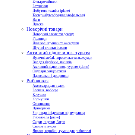
Електрочайники
Батарейки
Побутова техніка (різне)
Тостери/бутербродниці/вафельниці
Ваги
Праска
Новорічні товари
Новорічні елементи декору
Гірлянди
Ялинкові іграшки та аксесуари
Штучні ялинки і сосни
Активний відпочинок, туризм
Вуличні меблі, парасольки та аксесуари
Все для барбекю, пікніків
Активний відпочинок, туризм (різне)
Окуляри сонцезахисні
Парасольки і дощовики
Риболовля
Аксесуари для вудок
Блешня, воблера
Котушки
Кормушки
Оснащення
Прикормки
Род-поди і підставки під вудилища
Риболовля (різне)
Садки, підсаки, багри
Спінінги, вудки
Ящики, коробки, сумки для риболовлі