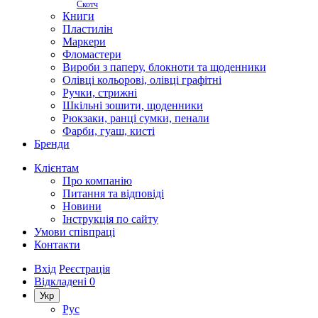
Скотч
Книги
Пластилін
Маркери
Фломастери
Вироби з паперу, блокноти та щоденники
Олівці кольорові, олівці графітні
Ручки, стрижні
Шкільні зошити, щоденники
Рюкзаки, ранці сумки, пенали
Фарби, гуаш, кисті
Бренди
Клієнтам
Про компанію
Питання та відповіді
Новини
Інструкція по сайту
Умови співпраці
Контакти
Вхід
Реєстрація
Відкладені
0
Укр
Рус