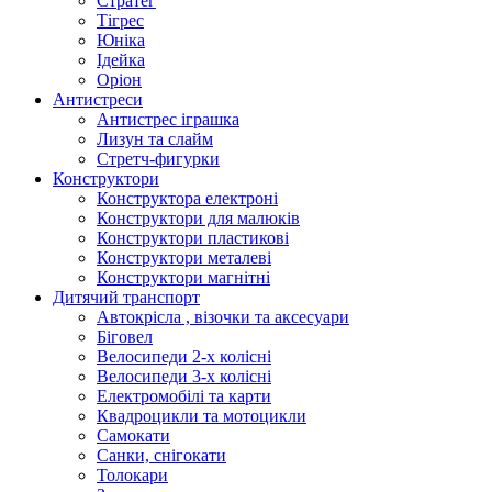
Стратег
Тігрес
Юніка
Ідейка
Оріон
Антистреси
Антистрес іграшка
Лизун та слайм
Стретч-фигурки
Конструктори
Конструктора електроні
Конструктори для малюків
Конструктори пластикові
Конструктори металеві
Конструктори магнітні
Дитячий транспорт
Автокрісла , візочки та аксесуари
Біговел
Велосипеди 2-х колісні
Велосипеди 3-х колісні
Електромобілі та карти
Квадроцикли та мотоцикли
Самокати
Санки, снігокати
Толокари