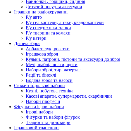
Ванночки , горщики, сидіння
Дитячий посуд та аксесуари
Іграшки на радіокеруванні
Р/у авто
Р/у гелікоптери, літаки, квадрокоптери
Р/у спецтехніка, танки
Р/у тварини та комахи
Р/у катери
Дитяча зброя
Арбалет, лук, рогатки
Іграшкова зброя
Кульки, патрони, пістони та аксесуари до зброї
Мечі, шаблі, шпаги, щити
Набори зброї, тир, лазертаг
Рації та біноклі
Водяна зброя та насоси
Сюжетно-рольові набори
Кухні, побутова техніка
Касові апарати, супермаркети, скарбнички
Набори професій
Фігурки та ігрові набори
Ігрові набори
Фігурки та набори фігурок
Тварини та динозаври
Іграшковий транспорт