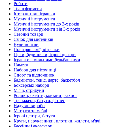
Роботи
Трансформери
Інтерактивні іграшки
Музичні інструменти
Музичні інструменти до 3-х років
Музичні інструменти від 3-х років
Сезонні товари
Сачок для метеликів
Вуличні ігри
Повітряні змії, вітрячки
Гірки, будиночки, ігрові центри
Іграшки з мильними бульбашками
Намети
Набори для пісочниці
Спорт та відпочинок
Бадмінтон, теніс, дартс, баскетбол
Боксерські набори
М'ячі, стрибуни
Ролики, скейти, ковзани , захист
Тренажери, батути, фітнес
Надувні вироби
Матраси та меблі
Ігрові центри, батути
Круги, нарукавники, плотики, жилети, м'ячі
Басейни і аксесуари