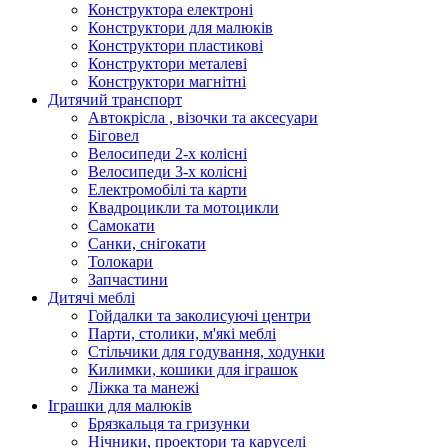
Конструктора електроні
Конструктори для малюків
Конструктори пластикові
Конструктори металеві
Конструктори магнітні
Дитячий транспорт
Автокрісла , візочки та аксесуари
Біговел
Велосипеди 2-х колісні
Велосипеди 3-х колісні
Електромобілі та карти
Квадроцикли та мотоцикли
Самокати
Санки, снігокати
Толокари
Запчастини
Дитячі меблі
Гойдалки та заколисуючі центри
Парти, столики, м'які меблі
Стільчики для годування, ходунки
Килимки, кошики для іграшок
Ліжка та манежі
Іграшки для малюків
Брязкальця та гризунки
Нічники, проектори та каруселі