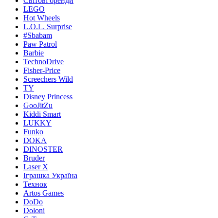
Світові бренди
LEGO
Hot Wheels
L.O.L. Surprise
#Sbabam
Paw Patrol
Barbie
TechnoDrive
Fisher-Price
Screechers Wild
TY
Disney Princess
GooJitZu
Kiddi Smart
LUKKY
Funko
DOKA
DINOSTER
Bruder
Laser X
Іграшка Україна
Технок
Artos Games
DoDo
Doloni