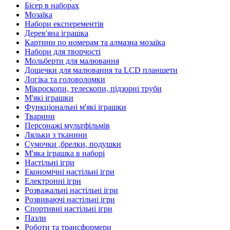
Бісер в наборах
Мозаїка
Набори експерементів
Дерев'яна іграшка
Картини по номерам та алмазна мозаїка
Набори для творчості
Мольберти для малювання
Дощечки для малювання та LCD планшети
Логіка та головоломки
Мікроскопи, телескопи, підзорні труби
М'які іграшки
Функціональні м'які іграшки
Тварини
Персонажі мультфільмів
Ляльки з тканини
Сумочки ,брелки, подушки
М'яка іграшка в наборі
Настільні ігри
Економічні настільні ігри
Електронні ігри
Розважальні настільні ігри
Розвиваючі настільні ігри
Спортивні настільні ігри
Пазли
Роботи та трансформери