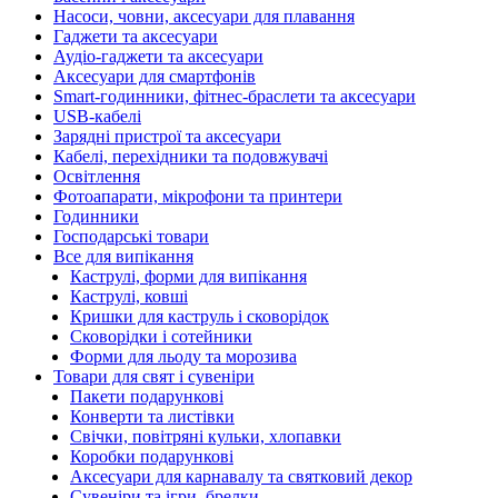
Насоси, човни, аксесуари для плавання
Гаджети та аксесуари
Аудіо-гаджети та аксесуари
Аксесуари для смартфонів
Smart-годинники, фітнес-браслети та аксесуари
USB-кабелі
Зарядні пристрої та аксесуари
Кабелі, перехідники та подовжувачі
Освітлення
Фотоапарати, мікрофони та принтери
Годинники
Господарські товари
Все для випікання
Каструлі, форми для випікання
Каструлі, ковші
Кришки для каструль і сковорідок
Сковорідки і сотейники
Форми для льоду та морозива
Товари для свят і сувеніри
Пакети подарункові
Конверти та листівки
Свічки, повітряні кульки, хлопавки
Коробки подарункові
Аксесуари для карнавалу та святковий декор
Сувеніри та ігри, брелки