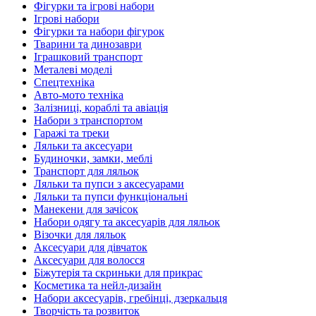
Фігурки та ігрові набори
Ігрові набори
Фігурки та набори фігурок
Тварини та динозаври
Іграшковий транспорт
Металеві моделі
Спецтехніка
Авто-мото техніка
Залізниці, кораблі та авіація
Набори з транспортом
Гаражі та треки
Ляльки та аксесуари
Будиночки, замки, меблі
Транспорт для ляльок
Ляльки та пупси з аксесуарами
Ляльки та пупси функціональні
Манекени для зачісок
Набори одягу та аксесуарів для ляльок
Візочки для ляльок
Аксесуари для дівчаток
Аксесуари для волосся
Біжутерія та скриньки для прикрас
Косметика та нейл-дизайн
Набори аксесуарів, гребінці, дзеркальця
Творчість та розвиток