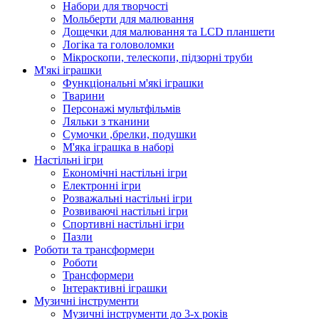
Набори для творчості
Мольберти для малювання
Дощечки для малювання та LCD планшети
Логіка та головоломки
Мікроскопи, телескопи, підзорні труби
М'які іграшки
Функціональні м'які іграшки
Тварини
Персонажі мультфільмів
Ляльки з тканини
Сумочки ,брелки, подушки
М'яка іграшка в наборі
Настільні ігри
Економічні настільні ігри
Електронні ігри
Розважальні настільні ігри
Розвиваючі настільні ігри
Спортивні настільні ігри
Пазли
Роботи та трансформери
Роботи
Трансформери
Інтерактивні іграшки
Музичні інструменти
Музичні інструменти до 3-х років