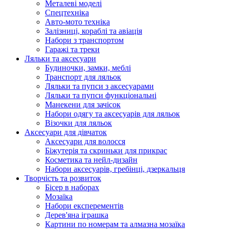
Металеві моделі
Спецтехніка
Авто-мото техніка
Залізниці, кораблі та авіація
Набори з транспортом
Гаражі та треки
Ляльки та аксесуари
Будиночки, замки, меблі
Транспорт для ляльок
Ляльки та пупси з аксесуарами
Ляльки та пупси функціональні
Манекени для зачісок
Набори одягу та аксесуарів для ляльок
Візочки для ляльок
Аксесуари для дівчаток
Аксесуари для волосся
Біжутерія та скриньки для прикрас
Косметика та нейл-дизайн
Набори аксесуарів, гребінці, дзеркальця
Творчість та розвиток
Бісер в наборах
Мозаїка
Набори експерементів
Дерев'яна іграшка
Картини по номерам та алмазна мозаїка