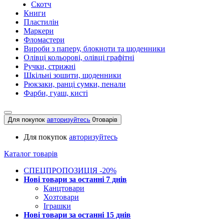
Скотч
Книги
Пластилін
Маркери
Фломастери
Вироби з паперу, блокноти та щоденники
Олівці кольорові, олівці графітні
Ручки, стрижні
Шкільні зошити, щоденники
Рюкзаки, ранці сумки, пенали
Фарби, гуаш, кисті
Для покупок
авторизуйтесь
0
товарів
Для покупок
авторизуйтесь
Каталог товарів
СПЕЦПРОПОЗИЦІЯ -20%
Нові товари за останнi 7 днiв
Канцтовари
Хозтовари
Іграшки
Нові товари за останнi 15 днiв