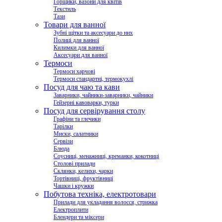
Горщики, вазони для квітів
Текстиль
Тази
Товари для ванної
Зубні щітки та аксесуари до них
Полиці для ванної
Килимки для ванної
Аксесуари для ванної
Термоси
Термоси харчові
Термоси стандартні, термокухлі
Посуд для чаю та кави
Заварники, чайники-заварники, чайники
Гейзерні кавоварки, турки
Посуд для сервірування столу
Графіни та глечики
Тарілки
Миски, салатники
Сервізи
Блюда
Соусниці, менажниці, креманки, кокотниці
Столові прилади
Склянки, келихи, чарки
Тортівниці, фруктівниці
Чашки і кружки
Побутова техніка, електротовари
Прилади для укладання волосся, стрижка
Електроплити
Блендери та міксери