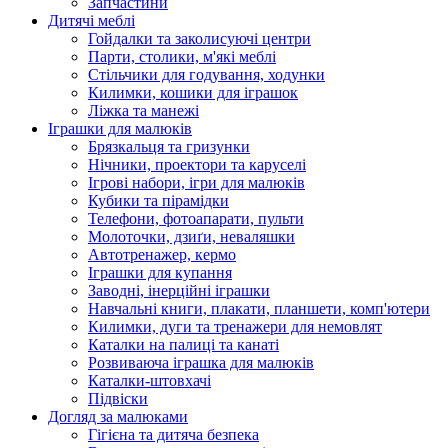
Запчастини
Дитячі меблі
Гойдалки та заколисуючі центри
Парти, столики, м'які меблі
Стільчики для годування, ходунки
Килимки, кошики для іграшок
Ліжка та манежі
Іграшки для малюків
Брязкальця та гризунки
Нічники, проектори та каруселі
Ігрові набори, ігри для малюків
Кубики та пірамідки
Телефони, фотоапарати, пульти
Молоточки, дзиґи, неваляшки
Автотренажер, кермо
Іграшки для купання
Заводні, інерційні іграшки
Навчальні книги, плакати, планшети, комп'ютери
Килимки, дуги та тренажери для немовлят
Каталки на палиці та канаті
Розвиваюча іграшка для малюків
Каталки-штовхачі
Підвіски
Догляд за малюками
Гігієна та дитяча безпека