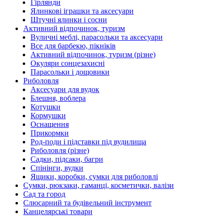
Гірлянди
Ялинкові іграшки та аксесуари
Штучні ялинки і сосни
Активний відпочинок, туризм
Вуличні меблі, парасольки та аксесуари
Все для барбекю, пікніків
Активний відпочинок, туризм (різне)
Окуляри сонцезахисні
Парасольки і дощовики
Риболовля
Аксесуари для вудок
Блешня, воблера
Котушки
Кормушки
Оснащення
Прикормки
Род-поди і підставки під вудилища
Риболовля (різне)
Садки, підсаки, багри
Спінінги, вудки
Ящики, коробки, сумки для риболовлі
Сумки, рюкзаки, гаманці, косметички, валізи
Сад та город
Слюсарний та будівельний інструмент
Канцелярські товари