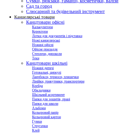
Сумки, рюкзаки, гаманці, косметички, валізи
Сад та город
Слюсарний та будівельний інструмент
Канцелярські товари
Канцтовари офісні
Калькулятори
Коректори
Лотки для документів і підставки
Ножі канцелярські
Ножиці офісні
Офісне приладдя
Степлери, дироколи
Теки
Канцтовари шкільні
Ножиці дитячі
Готовальні, циркулі
Ланчбокси, термоси, пляшечки
Лінійки, трикутники, транспортири
Крейда
Обкладинки
Шкільний асортимент
Папки для зошитів, праці
Папки для школи
Альбоми
Кольоровий папір
Кольоровий картон
Гумки
Стругачки
Клей