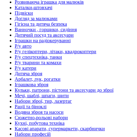
Розвиваюча іграшка для малюків
Каталки-штовхачі
Підвіски
Догляд за малюками
Гігієна та дитяча безпека
Ванночки , горщики, сидіння
Дитячий посуд та аксесуари
Іграшки на радіокеруванні
Р/у авто
Р/у гелікоптери, літаки, квадрокоптери
Р/у спецтехніка, танки
Р/у тварини та комахи
Р/у катери
Дитяча зброя
Арбалет, лук, рогатки
Іграшкова зброя
Кульки, патрони, пістони та аксесуари до зброї
Мечі, шаблі, шпаги, щити
Набори зброї, тир, лазертаг
Рації та біноклі
Водяна зброя та насоси
Сюжетно-рольові набори
Кухні, побутова техніка
Касові апарати, супермаркети, скарбнички
Набори професій