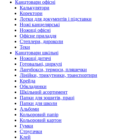
Канцтовари офісні
Калькулятори
Коректори
Лотки для документів і підставки
Ножі канцелярські
Ножиці офісні
Офісне приладдя
Степлери, дироколи
Теки
Канцтовари шкільні
Ножиці дитячі
Готовальні, циркулі
Ланчбокси, термоси, пляшечки
Лінійки, трикутники, транспортири
Крейда
Обкладинки
Шкільний асортимент
Папки для зошитів, праці
Папки для школи
Альбоми
Кольоровий папір
Кольоровий картон
Гумки
Стругачки
Клей