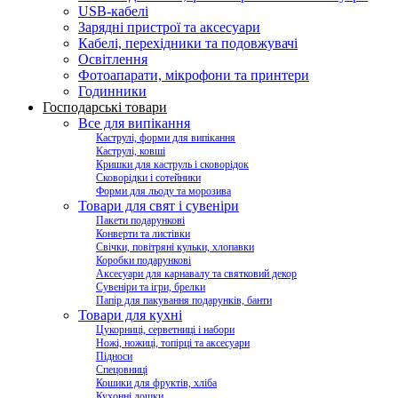
USB-кабелі
Зарядні пристрої та аксесуари
Кабелі, перехідники та подовжувачі
Освітлення
Фотоапарати, мікрофони та принтери
Годинники
Господарські товари
Все для випікання
Каструлі, форми для випікання
Каструлі, ковші
Кришки для каструль і сковорідок
Сковорідки і сотейники
Форми для льоду та морозива
Товари для свят і сувеніри
Пакети подарункові
Конверти та листівки
Свічки, повітряні кульки, хлопавки
Коробки подарункові
Аксесуари для карнавалу та святковий декор
Сувеніри та ігри, брелки
Папір для пакування подарунків, банти
Товари для кухні
Цукорниці, серветниці і набори
Ножі, ножиці, топірці та аксесуари
Підноси
Спецовниці
Кошики для фруктів, хліба
Кухонні дошки