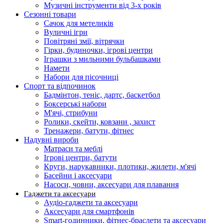
Музичні інструменти від 3-х років
Сезонні товари
Сачок для метеликів
Вуличні ігри
Повітряні змії, вітрячки
Гірки, будиночки, ігрові центри
Іграшки з мильними бульбашками
Намети
Набори для пісочниці
Спорт та відпочинок
Бадмінтон, теніс, дартс, баскетбол
Боксерські набори
М'ячі, стрибуни
Ролики, скейти, ковзани , захист
Тренажери, батути, фітнес
Надувні вироби
Матраси та меблі
Ігрові центри, батути
Круги, нарукавники, плотики, жилети, м'ячі
Басейни і аксесуари
Насоси, човни, аксесуари для плавання
Гаджети та аксесуари
Аудіо-гаджети та аксесуари
Аксесуари для смартфонів
Smart-годинники, фітнес-браслети та аксесуари