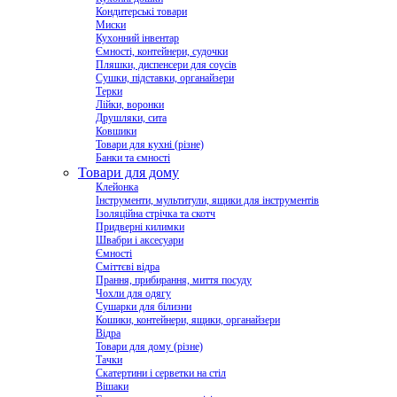
Кондитерські товари
Миски
Кухонний інвентар
Ємності, контейнери, судочки
Пляшки, диспенсери для соусів
Сушки, підставки, органайзери
Терки
Лійки, воронки
Друшляки, сита
Ковшики
Товари для кухні (різне)
Банки та ємності
Товари для дому
Клейонка
Інструменти, мультитули, ящики для інструментів
Ізоляційна стрічка та скотч
Придверні килимки
Швабри і аксесуари
Ємності
Сміттєві відра
Прання, прибирання, миття посуду
Чохли для одягу
Сушарки для білизни
Кошики, контейнери, ящики, органайзери
Відра
Товари для дому (різне)
Тачки
Скатертини і серветки на стіл
Вішаки