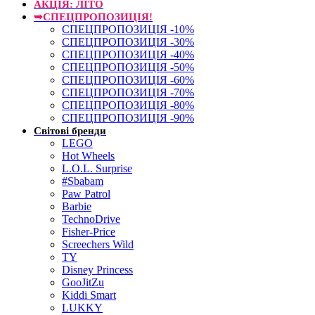
АКЦІЯ: ЛІТО
➥СПЕЦПРОПОЗИЦІЯ!
СПЕЦПРОПОЗИЦІЯ -10%
СПЕЦПРОПОЗИЦІЯ -30%
СПЕЦПРОПОЗИЦІЯ -40%
СПЕЦПРОПОЗИЦІЯ -50%
СПЕЦПРОПОЗИЦІЯ -60%
СПЕЦПРОПОЗИЦІЯ -70%
СПЕЦПРОПОЗИЦІЯ -80%
СПЕЦПРОПОЗИЦІЯ -90%
Світові бренди
LEGO
Hot Wheels
L.O.L. Surprise
#Sbabam
Paw Patrol
Barbie
TechnoDrive
Fisher-Price
Screechers Wild
TY
Disney Princess
GooJitZu
Kiddi Smart
LUKKY