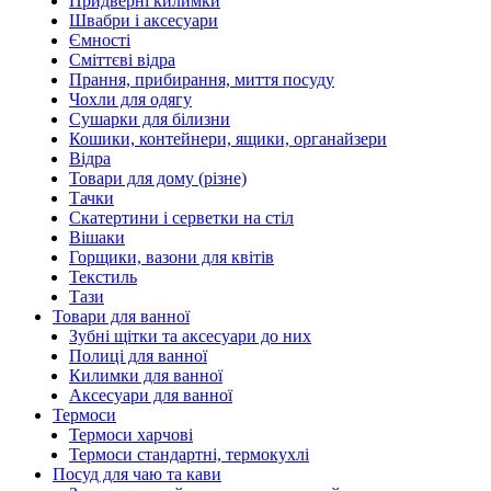
Придверні килимки
Швабри і аксесуари
Ємності
Сміттєві відра
Прання, прибирання, миття посуду
Чохли для одягу
Сушарки для білизни
Кошики, контейнери, ящики, органайзери
Відра
Товари для дому (різне)
Тачки
Скатертини і серветки на стіл
Вішаки
Горщики, вазони для квітів
Текстиль
Тази
Товари для ванної
Зубні щітки та аксесуари до них
Полиці для ванної
Килимки для ванної
Аксесуари для ванної
Термоси
Термоси харчові
Термоси стандартні, термокухлі
Посуд для чаю та кави