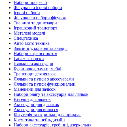
Набори професій
Фігурки та ігрові набори
Ігрові набори
Фігурки та набори фігурок
Тварини та динозаври
Іграшковий транспорт
Металеві моделі
Спецтехніка
Авто-мото техніка
Залізниці, кораблі та авіація
Набори з транспортом
Гаражі та треки
Ляльки та аксесуари
Будиночки, замки, меблі
Транспорт для ляльок
Ляльки та пупси з аксесуарами
Ляльки та пупси функціональні
Манекени для зачісок
Набори одягу та аксесуарів для ляльок
Візочки для ляльок
Аксесуари для дівчаток
Аксесуари для волосся
Біжутерія та скриньки для прикрас
Косметика та нейл-дизайн
Набори аксесуарів, гребінці, дзеркальця