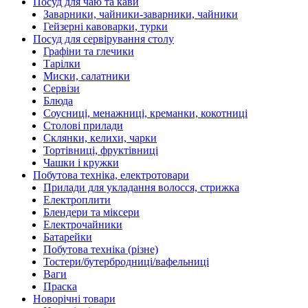
Посуд для чаю та кави
Заварники, чайники-заварники, чайники
Гейзерні кавоварки, турки
Посуд для сервірування столу
Графіни та глечики
Тарілки
Миски, салатники
Сервізи
Блюда
Соусниці, менажниці, креманки, кокотниці
Столові прилади
Склянки, келихи, чарки
Тортівниці, фруктівниці
Чашки і кружки
Побутова техніка, електротовари
Прилади для укладання волосся, стрижка
Електроплити
Блендери та міксери
Електрочайники
Батарейки
Побутова техніка (різне)
Тостери/бутербродниці/вафельниці
Ваги
Праска
Новорічні товари