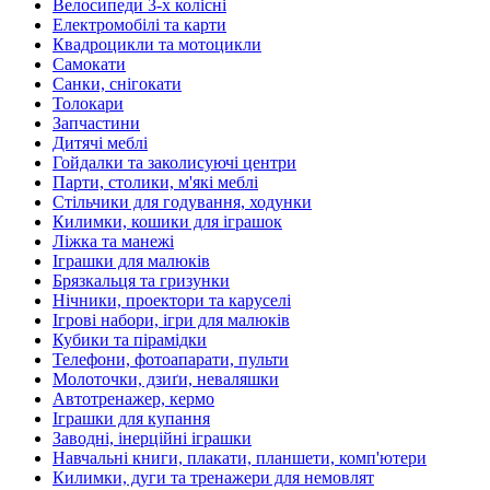
Велосипеди 3-х колісні
Електромобілі та карти
Квадроцикли та мотоцикли
Самокати
Санки, снігокати
Толокари
Запчастини
Дитячі меблі
Гойдалки та заколисуючі центри
Парти, столики, м'які меблі
Стільчики для годування, ходунки
Килимки, кошики для іграшок
Ліжка та манежі
Іграшки для малюків
Брязкальця та гризунки
Нічники, проектори та каруселі
Ігрові набори, ігри для малюків
Кубики та пірамідки
Телефони, фотоапарати, пульти
Молоточки, дзиґи, неваляшки
Автотренажер, кермо
Іграшки для купання
Заводні, інерційні іграшки
Навчальні книги, плакати, планшети, комп'ютери
Килимки, дуги та тренажери для немовлят