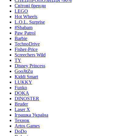
СПЕЦПРОПОЗИЦІЯ -90%
Світові бренди
LEGO
Hot Wheels
L.O.L. Surprise
#Sbabam
Paw Patrol
Barbie
TechnoDrive
Fisher-Price
Screechers Wild
TY
Disney Princess
GooJitZu
Kiddi Smart
LUKKY
Funko
DOKA
DINOSTER
Bruder
Laser X
Іграшка Україна
Технок
Artos Games
DoDo