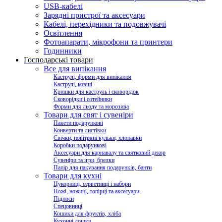
USB-кабелі
Зарядні пристрої та аксесуари
Кабелі, перехідники та подовжувачі
Освітлення
Фотоапарати, мікрофони та принтери
Годинники
Господарські товари
Все для випікання
Каструлі, форми для випікання
Каструлі, ковші
Кришки для каструль і сковорідок
Сковорідки і сотейники
Форми для льоду та морозива
Товари для свят і сувеніри
Пакети подарункові
Конверти та листівки
Свічки, повітряні кульки, хлопавки
Коробки подарункові
Аксесуари для карнавалу та святковий декор
Сувеніри та ігри, брелки
Папір для пакування подарунків, банти
Товари для кухні
Цукорниці, серветниці і набори
Ножі, ножиці, топірці та аксесуари
Підноси
Спецовниці
Кошики для фруктів, хліба
Кухонні дошки