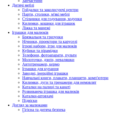
Запчастини
Дитячі меблі
Гойдалки та заколисуючі центри
Парти, столики, м'які меблі
Стільчики для годування, ходунки
Килимки, кошики для іграшок
Ліжка та манежі
Іграшки для малюків
Брязкальця та гризунки
Нічники, проектори та каруселі
Ігрові набори, ігри для малюків
Кубики та пірамідки
Телефони, фотоапарати, пульти
Молоточки, дзиґи, неваляшки
Автотренажер, кермо
Іграшки для купання
Заводні, інерційні іграшки
Навчальні книги, плакати, планшети, комп'ютери
Килимки, дуги та тренажери для немовлят
Каталки на палиці та канаті
Розвиваюча іграшка для малюків
Каталки-штовхачі
Підвіски
Догляд за малюками
Гігієна та дитяча безпека