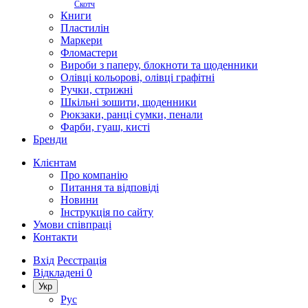
Скотч
Книги
Пластилін
Маркери
Фломастери
Вироби з паперу, блокноти та щоденники
Олівці кольорові, олівці графітні
Ручки, стрижні
Шкільні зошити, щоденники
Рюкзаки, ранці сумки, пенали
Фарби, гуаш, кисті
Бренди
Клієнтам
Про компанію
Питання та відповіді
Новини
Інструкція по сайту
Умови співпраці
Контакти
Вхід
Реєстрація
Відкладені
0
Укр
Рус