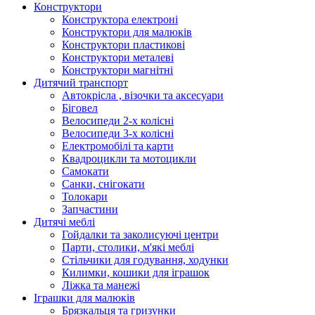
Конструктори
Конструктора електроні
Конструктори для малюків
Конструктори пластикові
Конструктори металеві
Конструктори магнітні
Дитячий транспорт
Автокрісла , візочки та аксесуари
Біговел
Велосипеди 2-х колісні
Велосипеди 3-х колісні
Електромобілі та карти
Квадроцикли та мотоцикли
Самокати
Санки, снігокати
Толокари
Запчастини
Дитячі меблі
Гойдалки та заколисуючі центри
Парти, столики, м'які меблі
Стільчики для годування, ходунки
Килимки, кошики для іграшок
Ліжка та манежі
Іграшки для малюків
Брязкальця та гризунки