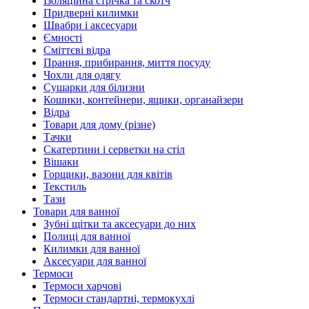
Ізоляційна стрічка та скотч
Придверні килимки
Швабри і аксесуари
Ємності
Сміттєві відра
Прання, прибирання, миття посуду
Чохли для одягу
Сушарки для білизни
Кошики, контейнери, ящики, органайзери
Відра
Товари для дому (різне)
Тачки
Скатертини і серветки на стіл
Вішаки
Горщики, вазони для квітів
Текстиль
Тази
Товари для ванної
Зубні щітки та аксесуари до них
Полиці для ванної
Килимки для ванної
Аксесуари для ванної
Термоси
Термоси харчові
Термоси стандартні, термокухлі