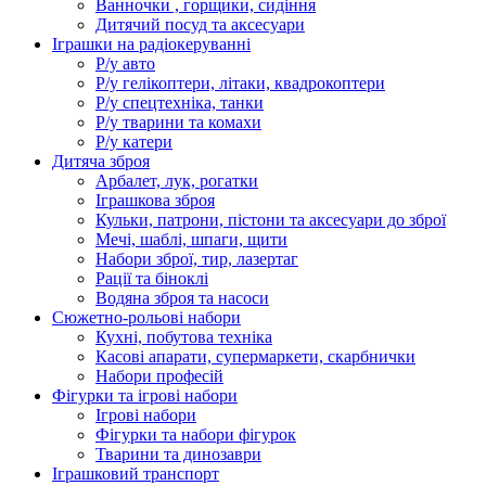
Ванночки , горщики, сидіння
Дитячий посуд та аксесуари
Іграшки на радіокеруванні
Р/у авто
Р/у гелікоптери, літаки, квадрокоптери
Р/у спецтехніка, танки
Р/у тварини та комахи
Р/у катери
Дитяча зброя
Арбалет, лук, рогатки
Іграшкова зброя
Кульки, патрони, пістони та аксесуари до зброї
Мечі, шаблі, шпаги, щити
Набори зброї, тир, лазертаг
Рації та біноклі
Водяна зброя та насоси
Сюжетно-рольові набори
Кухні, побутова техніка
Касові апарати, супермаркети, скарбнички
Набори професій
Фігурки та ігрові набори
Ігрові набори
Фігурки та набори фігурок
Тварини та динозаври
Іграшковий транспорт