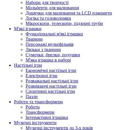
Набори для творчості
Мольберти для малювання
Дощечки для малювання та LCD планшети
Логіка та головоломки
Мікроскопи, телескопи, підзорні труби
М'які іграшки
Функціональні м'які іграшки
Тварини
Персонажі мультфільмів
Ляльки з тканини
Сумочки ,брелки, подушки
М'яка іграшка в наборі
Настільні ігри
Економічні настільні ігри
Електронні ігри
Розважальні настільні ігри
Розвиваючі настільні ігри
Спортивні настільні ігри
Пазли
Роботи та трансформери
Роботи
Трансформери
Інтерактивні іграшки
Музичні інструменти
Музичні інструменти до 3-х років