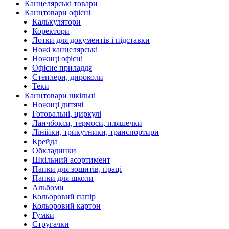
Канцелярські товари
Канцтовари офісні
Калькулятори
Коректори
Лотки для документів і підставки
Ножі канцелярські
Ножиці офісні
Офісне приладдя
Степлери, дироколи
Теки
Канцтовари шкільні
Ножиці дитячі
Готовальні, циркулі
Ланчбокси, термоси, пляшечки
Лінійки, трикутники, транспортири
Крейда
Обкладинки
Шкільний асортимент
Папки для зошитів, праці
Папки для школи
Альбоми
Кольоровий папір
Кольоровий картон
Гумки
Стругачки