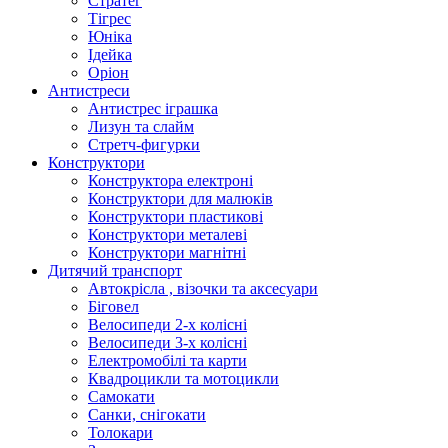
Стратег
Тігрес
Юніка
Ідейка
Оріон
Антистреси
Антистрес іграшка
Лизун та слайм
Стретч-фигурки
Конструктори
Конструктора електроні
Конструктори для малюків
Конструктори пластикові
Конструктори металеві
Конструктори магнітні
Дитячий транспорт
Автокрісла , візочки та аксесуари
Біговел
Велосипеди 2-х колісні
Велосипеди 3-х колісні
Електромобілі та карти
Квадроцикли та мотоцикли
Самокати
Санки, снігокати
Толокари