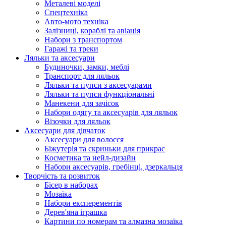
Металеві моделі
Спецтехніка
Авто-мото техніка
Залізниці, кораблі та авіація
Набори з транспортом
Гаражі та треки
Ляльки та аксесуари
Будиночки, замки, меблі
Транспорт для ляльок
Ляльки та пупси з аксесуарами
Ляльки та пупси функціональні
Манекени для зачісок
Набори одягу та аксесуарів для ляльок
Візочки для ляльок
Аксесуари для дівчаток
Аксесуари для волосся
Біжутерія та скриньки для прикрас
Косметика та нейл-дизайн
Набори аксесуарів, гребінці, дзеркальця
Творчість та розвиток
Бісер в наборах
Мозаїка
Набори експерементів
Дерев'яна іграшка
Картини по номерам та алмазна мозаїка