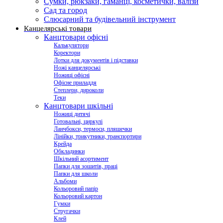
Сумки, рюкзаки, гаманці, косметички, валізи
Сад та город
Слюсарний та будівельний інструмент
Канцелярські товари
Канцтовари офісні
Калькулятори
Коректори
Лотки для документів і підставки
Ножі канцелярські
Ножиці офісні
Офісне приладдя
Степлери, дироколи
Теки
Канцтовари шкільні
Ножиці дитячі
Готовальні, циркулі
Ланчбокси, термоси, пляшечки
Лінійки, трикутники, транспортири
Крейда
Обкладинки
Шкільний асортимент
Папки для зошитів, праці
Папки для школи
Альбоми
Кольоровий папір
Кольоровий картон
Гумки
Стругачки
Клей