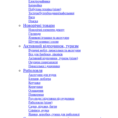
Електрочайники
Батарейки
Побутова техніка (різне)
Тостери/бутербродниці/вафельниці
Ваги
Праска
Новорічні товари
Новорічні елементи декору
Гірлянди
Ялинкові іграшки та аксесуари
Штучні ялинки і сосни
Активний відпочинок, туризм
Вуличні меблі, парасольки та аксесуари
Все для барбекю, пікніків
Активний відпочинок, туризм (різне)
Окуляри сонцезахисні
Парасольки і дощовики
Риболовля
Аксесуари для вудок
Блешня, воблера
Котушки
Кормушки
Оснащення
Прикормки
Род-поди і підставки під вудилища
Риболовля (різне)
Садки, підсаки, багри
Спінінги, вудки
Ящики, коробки, сумки для риболовлі