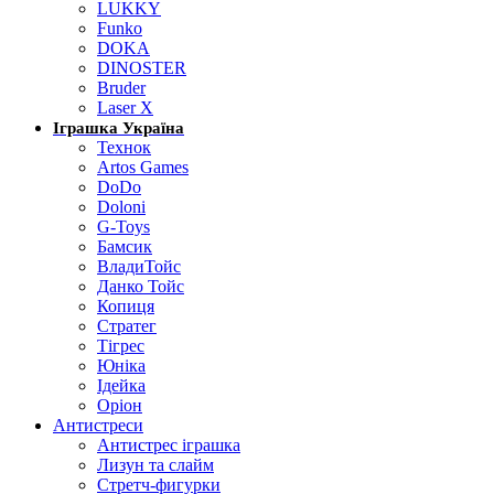
LUKKY
Funko
DOKA
DINOSTER
Bruder
Laser X
Іграшка Україна
Технок
Artos Games
DoDo
Doloni
G-Toys
Бамсик
ВладиТойс
Данко Тойс
Копиця
Стратег
Тігрес
Юніка
Ідейка
Оріон
Антистреси
Антистрес іграшка
Лизун та слайм
Стретч-фигурки