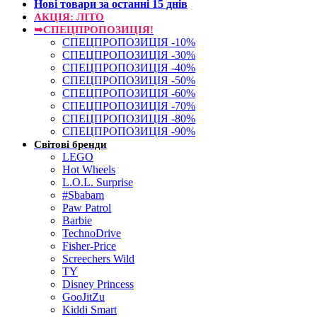
Нові товари за останнi 15 днiв
АКЦІЯ: ЛІТО
➥СПЕЦПРОПОЗИЦІЯ!
СПЕЦПРОПОЗИЦІЯ -10%
СПЕЦПРОПОЗИЦІЯ -30%
СПЕЦПРОПОЗИЦІЯ -40%
СПЕЦПРОПОЗИЦІЯ -50%
СПЕЦПРОПОЗИЦІЯ -60%
СПЕЦПРОПОЗИЦІЯ -70%
СПЕЦПРОПОЗИЦІЯ -80%
СПЕЦПРОПОЗИЦІЯ -90%
Світові бренди
LEGO
Hot Wheels
L.O.L. Surprise
#Sbabam
Paw Patrol
Barbie
TechnoDrive
Fisher-Price
Screechers Wild
TY
Disney Princess
GooJitZu
Kiddi Smart