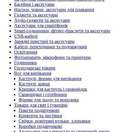
Басейни і аксесуари
Насоси, човни, аксесуари для плавання
Гаджети та аксесуари
Аудіо-гаджети та аксесуари
Аксесуари для смартфонів
Smart-годинники, фітнес-браслети та аксесуари
USB-кабелі
Зарядні пристрої та аксесуари
Кабелі, перехідники та подовжувачі
Освітлення
Фотоапарати, мікрофони та принтери
Годинники
Господарські товари
Все для випікання
Каструлі, форми для випікання
Каструлі, ковші
Кришки для каструль і сковорідок
Сковорідки і сотейники
Форми для льоду та морозива
Товари для свят і сувеніри
Пакети подарункові
Конверти та листівки
Свічки, повітряні кульки, хлопавки
Коробки подарункові
Аксесуари для карнавалу та святковий декор