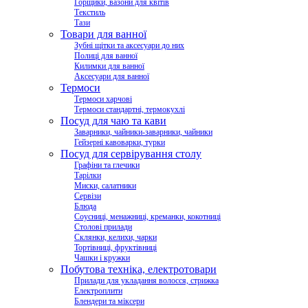
Горщики, вазони для квітів
Текстиль
Тази
Товари для ванної
Зубні щітки та аксесуари до них
Полиці для ванної
Килимки для ванної
Аксесуари для ванної
Термоси
Термоси харчові
Термоси стандартні, термокухлі
Посуд для чаю та кави
Заварники, чайники-заварники, чайники
Гейзерні кавоварки, турки
Посуд для сервірування столу
Графіни та глечики
Тарілки
Миски, салатники
Сервізи
Блюда
Соусниці, менажниці, креманки, кокотниці
Столові прилади
Склянки, келихи, чарки
Тортівниці, фруктівниці
Чашки і кружки
Побутова техніка, електротовари
Прилади для укладання волосся, стрижка
Електроплити
Блендери та міксери