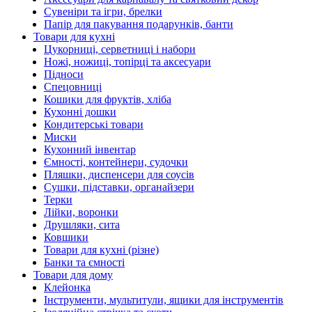
Сувеніри та ігри, брелки
Папір для пакування подарунків, банти
Товари для кухні
Цукорниці, серветниці і набори
Ножі, ножиці, топірці та аксесуари
Підноси
Спецовниці
Кошики для фруктів, хліба
Кухонні дошки
Кондитерські товари
Миски
Кухонний інвентар
Ємності, контейнери, судочки
Пляшки, диспенсери для соусів
Сушки, підставки, органайзери
Терки
Лійки, воронки
Друшляки, сита
Ковшики
Товари для кухні (різне)
Банки та ємності
Товари для дому
Клейонка
Інструменти, мультитули, ящики для інструментів