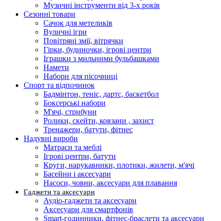
Музичні інструменти від 3-х років
Сезонні товари
Сачок для метеликів
Вуличні ігри
Повітряні змії, вітрячки
Гірки, будиночки, ігрові центри
Іграшки з мильними бульбашками
Намети
Набори для пісочниці
Спорт та відпочинок
Бадмінтон, теніс, дартс, баскетбол
Боксерські набори
М'ячі, стрибуни
Ролики, скейти, ковзани , захист
Тренажери, батути, фітнес
Надувні вироби
Матраси та меблі
Ігрові центри, батути
Круги, нарукавники, плотики, жилети, м'ячі
Басейни і аксесуари
Насоси, човни, аксесуари для плавання
Гаджети та аксесуари
Аудіо-гаджети та аксесуари
Аксесуари для смартфонів
Smart-годинники, фітнес-браслети та аксесуари