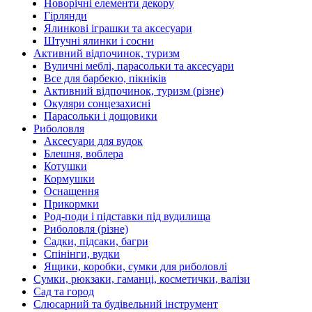
Новорічні елементи декору
Гірлянди
Ялинкові іграшки та аксесуари
Штучні ялинки і сосни
Активний відпочинок, туризм
Вуличні меблі, парасольки та аксесуари
Все для барбекю, пікніків
Активний відпочинок, туризм (різне)
Окуляри сонцезахисні
Парасольки і дощовики
Риболовля
Аксесуари для вудок
Блешня, воблера
Котушки
Кормушки
Оснащення
Прикормки
Род-поди і підставки під вудилища
Риболовля (різне)
Садки, підсаки, багри
Спінінги, вудки
Ящики, коробки, сумки для риболовлі
Сумки, рюкзаки, гаманці, косметички, валізи
Сад та город
Слюсарний та будівельний інструмент