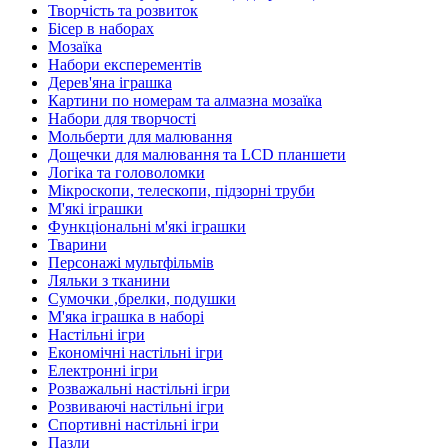
Творчість та розвиток
Бісер в наборах
Мозаїка
Набори експерементів
Дерев'яна іграшка
Картини по номерам та алмазна мозаїка
Набори для творчості
Мольберти для малювання
Дощечки для малювання та LCD планшети
Логіка та головоломки
Мікроскопи, телескопи, підзорні труби
М'які іграшки
Функціональні м'які іграшки
Тварини
Персонажі мультфільмів
Ляльки з тканини
Сумочки ,брелки, подушки
М'яка іграшка в наборі
Настільні ігри
Економічні настільні ігри
Електронні ігри
Розважальні настільні ігри
Розвиваючі настільні ігри
Спортивні настільні ігри
Пазли