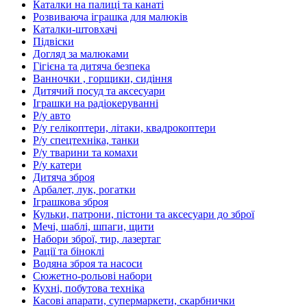
Каталки на палиці та канаті
Розвиваюча іграшка для малюків
Каталки-штовхачі
Підвіски
Догляд за малюками
Гігієна та дитяча безпека
Ванночки , горщики, сидіння
Дитячий посуд та аксесуари
Іграшки на радіокеруванні
Р/у авто
Р/у гелікоптери, літаки, квадрокоптери
Р/у спецтехніка, танки
Р/у тварини та комахи
Р/у катери
Дитяча зброя
Арбалет, лук, рогатки
Іграшкова зброя
Кульки, патрони, пістони та аксесуари до зброї
Мечі, шаблі, шпаги, щити
Набори зброї, тир, лазертаг
Рації та біноклі
Водяна зброя та насоси
Сюжетно-рольові набори
Кухні, побутова техніка
Касові апарати, супермаркети, скарбнички