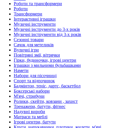
Роботи та трансформери
Роботи
Трансформери
Інтерактивні іграшки
Музичні інструменти
Музичні інструменти до 3-х років
Музичні інструменти від 3-х років
Сезонні товари
Сачок для метеликів
Вуличні ігри
Повітряні змії, вітрячки
Гірки, будиночки, ігрові центри
Іграшки з мильними бульбашками
Намети
Набори для пісочниці
Спорт та відпочинок
Бадмінтон, теніс, дартс, баскетбол
Боксерські набори
М'ячі, стрибуни
Ролики, скейти, ковзани , захист
Тренажери, батути, фітнес
Надувні вироби
Матраси та меблі
Ігрові центри, батути
Круги, нарукавники, плотики, жилети, м'ячі