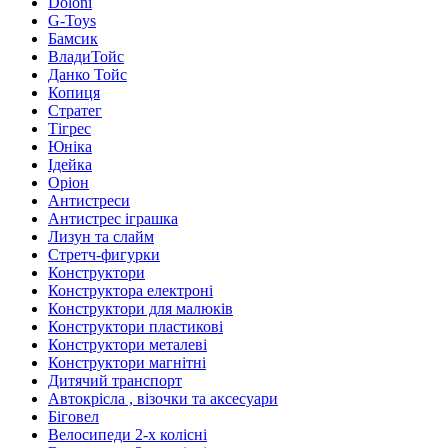
Doloni
G-Toys
Бамсик
ВладиТойс
Данко Тойс
Копиця
Стратег
Тігрес
Юніка
Ідейка
Оріон
Антистреси
Антистрес іграшка
Лизун та слайм
Стретч-фигурки
Конструктори
Конструктора електроні
Конструктори для малюків
Конструктори пластикові
Конструктори металеві
Конструктори магнітні
Дитячий транспорт
Автокрісла , візочки та аксесуари
Біговел
Велосипеди 2-х колісні