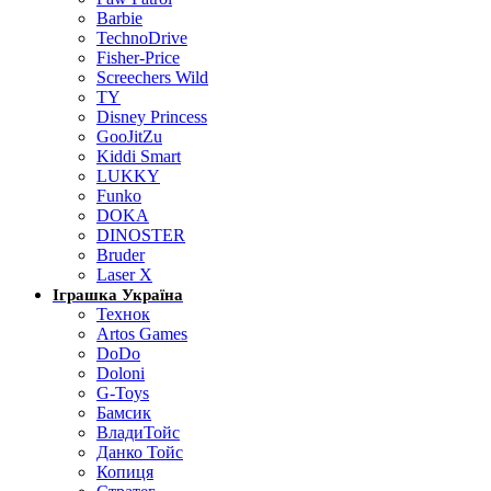
Barbie
TechnoDrive
Fisher-Price
Screechers Wild
TY
Disney Princess
GooJitZu
Kiddi Smart
LUKKY
Funko
DOKA
DINOSTER
Bruder
Laser X
Іграшка Україна
Технок
Artos Games
DoDo
Doloni
G-Toys
Бамсик
ВладиТойс
Данко Тойс
Копиця