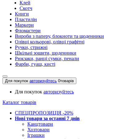
Клей
Скотч
Книги
Пластилін
Маркери
Фломастери
Вироби з паперу, блокноти та щоденники
Олівці кольорові, олівці графітні
Ручки, стрижні
Шкільні зошити, щоденники
Рюкзаки, ранці сумки, пенали
Фарби, гуаш, кисті
Для покупок
авторизуйтесь
0
товарів
Для покупок
авторизуйтесь
Каталог товарів
СПЕЦПРОПОЗИЦІЯ -20%
Нові товари за останнi 7 днiв
Канцтовари
Хозтовари
Іграшки