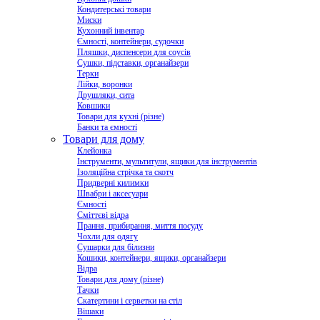
Кондитерські товари
Миски
Кухонний інвентар
Ємності, контейнери, судочки
Пляшки, диспенсери для соусів
Сушки, підставки, органайзери
Терки
Лійки, воронки
Друшляки, сита
Ковшики
Товари для кухні (різне)
Банки та ємності
Товари для дому
Клейонка
Інструменти, мультитули, ящики для інструментів
Ізоляційна стрічка та скотч
Придверні килимки
Швабри і аксесуари
Ємності
Сміттєві відра
Прання, прибирання, миття посуду
Чохли для одягу
Сушарки для білизни
Кошики, контейнери, ящики, органайзери
Відра
Товари для дому (різне)
Тачки
Скатертини і серветки на стіл
Вішаки