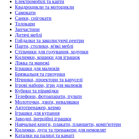
Електромобілі та карти
Квадроцикли та мотоцикли
Самокати
Санки, снігокати
Толокари
Запчастини
Дитячі меблі
Гойдалки та заколисуючі центри
Парти, столики, м'які меблі
Стільчики для годування, ходунки
Килимки, кошики для іграшок
Ліжка та манежі
Іграшки для малюків
Брязкальця та гризунки
Нічники, проектори та каруселі
Ігрові набори, ігри для малюків
Кубики та пірамідки
Телефони, фотоапарати, пульти
Молоточки, дзиґи, неваляшки
Автотренажер, кермо
Іграшки для купання
Заводні, інерційні іграшки
Навчальні книги, плакати, планшети, комп'ютери
Килимки, дуги та тренажери для немовлят
Каталки на палиці та канаті