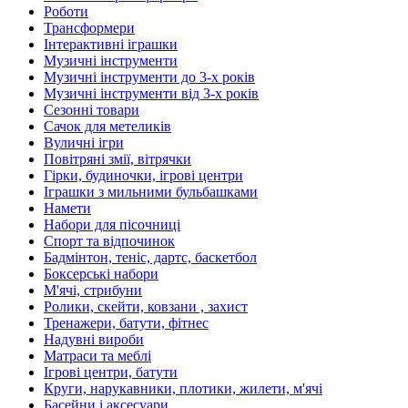
Роботи
Трансформери
Інтерактивні іграшки
Музичні інструменти
Музичні інструменти до 3-х років
Музичні інструменти від 3-х років
Сезонні товари
Сачок для метеликів
Вуличні ігри
Повітряні змії, вітрячки
Гірки, будиночки, ігрові центри
Іграшки з мильними бульбашками
Намети
Набори для пісочниці
Спорт та відпочинок
Бадмінтон, теніс, дартс, баскетбол
Боксерські набори
М'ячі, стрибуни
Ролики, скейти, ковзани , захист
Тренажери, батути, фітнес
Надувні вироби
Матраси та меблі
Ігрові центри, батути
Круги, нарукавники, плотики, жилети, м'ячі
Басейни і аксесуари