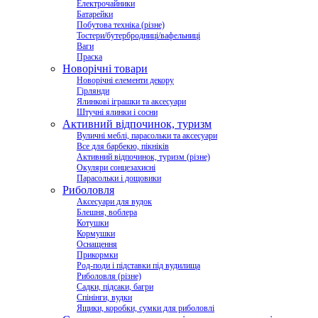
Електрочайники
Батарейки
Побутова техніка (різне)
Тостери/бутербродниці/вафельниці
Ваги
Праска
Новорічні товари
Новорічні елементи декору
Гірлянди
Ялинкові іграшки та аксесуари
Штучні ялинки і сосни
Активний відпочинок, туризм
Вуличні меблі, парасольки та аксесуари
Все для барбекю, пікніків
Активний відпочинок, туризм (різне)
Окуляри сонцезахисні
Парасольки і дощовики
Риболовля
Аксесуари для вудок
Блешня, воблера
Котушки
Кормушки
Оснащення
Прикормки
Род-поди і підставки під вудилища
Риболовля (різне)
Садки, підсаки, багри
Спінінги, вудки
Ящики, коробки, сумки для риболовлі