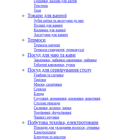
Горщики, вазони для квітів
Текстиль
Тази
Товари для ванної
Зубні щітки та аксесуари до них
Полиці для ванної
Килимки для ванної
Аксесуари для ванної
Термоси
Термоси харчові
Термоси стандартні, термокухлі
Посуд для чаю та кави
Заварники, чайники-заварники, чайники
Гейзерні кавоварки, турки
Посуд для сервірування столу
Графіни та глечики
Тарілки
Миски, салатники
Сервізи
Блюда
Соусниці, менажниці, креманки, кокотниці
Столові прилади
Склянки, келихи, чарки
Тортівниці, фруктівниці
Чашки і кружки
Побутова техніка, електротовари
Прилади для укладання волосся, стрижка
Електроплити
Блендери та міксери