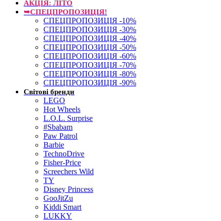
АКЦІЯ: ЛІТО
➥СПЕЦПРОПОЗИЦІЯ!
СПЕЦПРОПОЗИЦІЯ -10%
СПЕЦПРОПОЗИЦІЯ -30%
СПЕЦПРОПОЗИЦІЯ -40%
СПЕЦПРОПОЗИЦІЯ -50%
СПЕЦПРОПОЗИЦІЯ -60%
СПЕЦПРОПОЗИЦІЯ -70%
СПЕЦПРОПОЗИЦІЯ -80%
СПЕЦПРОПОЗИЦІЯ -90%
Світові бренди
LEGO
Hot Wheels
L.O.L. Surprise
#Sbabam
Paw Patrol
Barbie
TechnoDrive
Fisher-Price
Screechers Wild
TY
Disney Princess
GooJitZu
Kiddi Smart
LUKKY