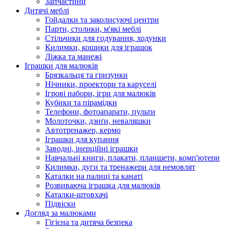
Запчастини
Дитячі меблі
Гойдалки та заколисуючі центри
Парти, столики, м'які меблі
Стільчики для годування, ходунки
Килимки, кошики для іграшок
Ліжка та манежі
Іграшки для малюків
Брязкальця та гризунки
Нічники, проектори та каруселі
Ігрові набори, ігри для малюків
Кубики та пірамідки
Телефони, фотоапарати, пульти
Молоточки, дзиґи, неваляшки
Автотренажер, кермо
Іграшки для купання
Заводні, інерційні іграшки
Навчальні книги, плакати, планшети, комп'ютери
Килимки, дуги та тренажери для немовлят
Каталки на палиці та канаті
Розвиваюча іграшка для малюків
Каталки-штовхачі
Підвіски
Догляд за малюками
Гігієна та дитяча безпека