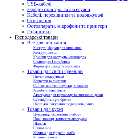
USB-кабелі
Зарядні пристрої та аксесуари
Кабелі, перехідники та подовжувачі
Освітлення
Фотоапарати, мікрофони та принтери
Годинники
Господарські товари
Все для випікання
Каструлі, форми для випікання
Каструлі, ковші
Кришки для каструль і сковорідок
Сковорідки і сотейники
Форми для льоду та морозива
Товари для свят і сувеніри
Пакети подарункові
Конверти та листівки
Свічки, повітряні кульки, хлопавки
Коробки подарункові
Аксесуари для карнавалу та святковий декор
Сувеніри та ігри, брелки
Папір для пакування подарунків, банти
Товари для кухні
Цукорниці, серветниці і набори
Ножі, ножиці, топірці та аксесуари
Підноси
Спецовниці
Кошики для фруктів, хліба
Кухонні дошки