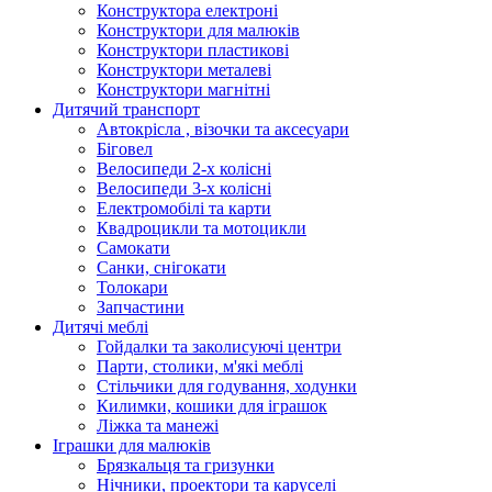
Конструктора електроні
Конструктори для малюків
Конструктори пластикові
Конструктори металеві
Конструктори магнітні
Дитячий транспорт
Автокрісла , візочки та аксесуари
Біговел
Велосипеди 2-х колісні
Велосипеди 3-х колісні
Електромобілі та карти
Квадроцикли та мотоцикли
Самокати
Санки, снігокати
Толокари
Запчастини
Дитячі меблі
Гойдалки та заколисуючі центри
Парти, столики, м'які меблі
Стільчики для годування, ходунки
Килимки, кошики для іграшок
Ліжка та манежі
Іграшки для малюків
Брязкальця та гризунки
Нічники, проектори та каруселі