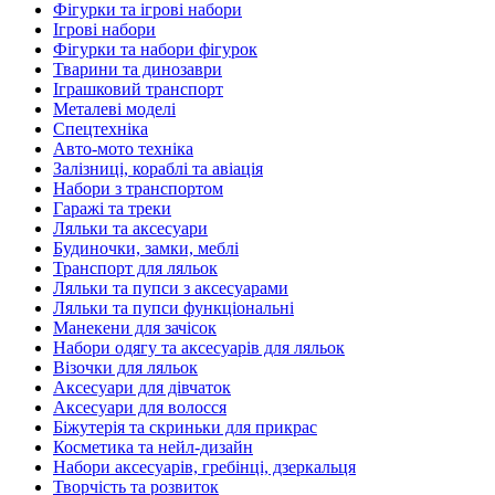
Фігурки та ігрові набори
Ігрові набори
Фігурки та набори фігурок
Тварини та динозаври
Іграшковий транспорт
Металеві моделі
Спецтехніка
Авто-мото техніка
Залізниці, кораблі та авіація
Набори з транспортом
Гаражі та треки
Ляльки та аксесуари
Будиночки, замки, меблі
Транспорт для ляльок
Ляльки та пупси з аксесуарами
Ляльки та пупси функціональні
Манекени для зачісок
Набори одягу та аксесуарів для ляльок
Візочки для ляльок
Аксесуари для дівчаток
Аксесуари для волосся
Біжутерія та скриньки для прикрас
Косметика та нейл-дизайн
Набори аксесуарів, гребінці, дзеркальця
Творчість та розвиток