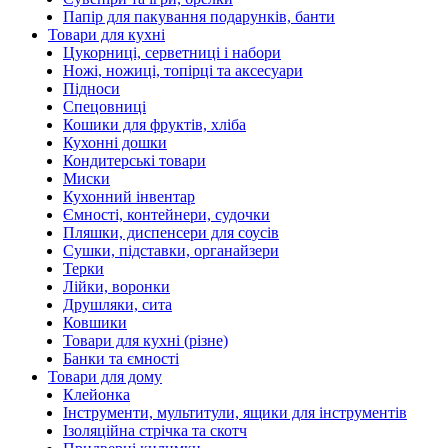
Папір для пакування подарунків, банти
Товари для кухні
Цукорниці, серветниці і набори
Ножі, ножиці, топірці та аксесуари
Підноси
Спецовниці
Кошики для фруктів, хліба
Кухонні дошки
Кондитерські товари
Миски
Кухонний інвентар
Ємності, контейнери, судочки
Пляшки, диспенсери для соусів
Сушки, підставки, органайзери
Терки
Лійки, воронки
Друшляки, сита
Ковшики
Товари для кухні (різне)
Банки та ємності
Товари для дому
Клейонка
Інструменти, мультитули, ящики для інструментів
Ізоляційна стрічка та скотч