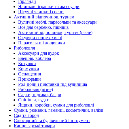
Гірлянди
Ялинкові іграшки та аксесуари
Штучні ялинки і сосни
Активний відпочинок, туризм
Вуличні меблі, парасольки та аксесуари
Все для барбекю, пікніків
Активний відпочинок, туризм (різне)
Окуляри сонцезахисні
Парасольки і дощовики
Риболовля
Аксесуари для вудок
Блешня, воблера
Котушки
Кормушки
Оснащення
Прикормки
Род-поди і підставки під вудилища
Риболовля (різне)
Садки, підсаки, багри
Спінінги, вудки
Ящики, коробки, сумки для риболовлі
Сумки, рюкзаки, гаманці, косметички, валізи
Сад та город
Слюсарний та будівельний інструмент
Канцелярські товари