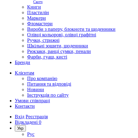
Скотч
Книги
Пластилін
Маркери
Фломастери
Вироби з паперу, блокноти та щоденники
Олівці кольорові, олівці графітні
Ручки, стрижні
Шкільні зошити, щоденники
Рюкзаки, ранці сумки, пенали
Фарби, гуаш, кисті
Бренди
Клієнтам
Про компанію
Питання та відповіді
Новини
Інструкція по сайту
Умови співпраці
Контакти
Вхід
Реєстрація
Відкладені
0
Укр
Рус