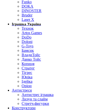
Funko
DOKA
DINOSTER
Bruder
Laser X
Іграшка Україна
Технок
Artos Games
DoDo
Doloni
G-Toys
Бамсик
ВладиТойс
Данко Тойс
Копиця
Стратег
Тігрес
Юніка
Ідейка
Оріон
Антистреси
Антистрес іграшка
Лизун та слайм
Стретч-фигурки
Конструктори