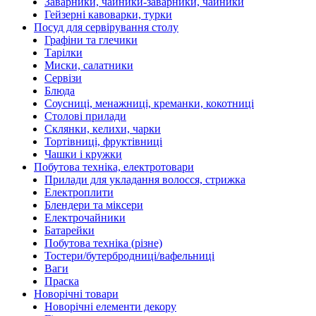
Заварники, чайники-заварники, чайники
Гейзерні кавоварки, турки
Посуд для сервірування столу
Графіни та глечики
Тарілки
Миски, салатники
Сервізи
Блюда
Соусниці, менажниці, креманки, кокотниці
Столові прилади
Склянки, келихи, чарки
Тортівниці, фруктівниці
Чашки і кружки
Побутова техніка, електротовари
Прилади для укладання волосся, стрижка
Електроплити
Блендери та міксери
Електрочайники
Батарейки
Побутова техніка (різне)
Тостери/бутербродниці/вафельниці
Ваги
Праска
Новорічні товари
Новорічні елементи декору