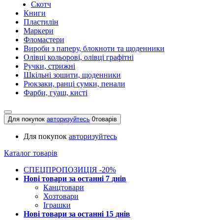
Скотч
Книги
Пластилін
Маркери
Фломастери
Вироби з паперу, блокноти та щоденники
Олівці кольорові, олівці графітні
Ручки, стрижні
Шкільні зошити, щоденники
Рюкзаки, ранці сумки, пенали
Фарби, гуаш, кисті
Для покупок
авторизуйтесь
0
товарів
Для покупок
авторизуйтесь
Каталог товарів
СПЕЦПРОПОЗИЦІЯ -20%
Нові товари за останнi 7 днiв
Канцтовари
Хозтовари
Іграшки
Нові товари за останнi 15 днiв