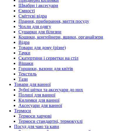
Придверні килимки
Швабри і аксесуари
Ємності
Сміттєві відра
Прання, прибирання, миття посуду
Чохли для одягу
Сушарки для білизни
Кошики, контейнери, ящики, органайзери
Відра
Товари для дому (різне)
Тачки
Скатертини і серветки на стіл
Вішаки
Горщики, вазони для квітів
Текстиль
Тази
Товари для ванної
Зубні щітки та аксесуари до них
Полиці для ванної
Килимки для ванної
Аксесуари для ванної
Термоси
Термоси харчові
Термоси стандартні, термокухлі
Посуд для чаю та кави