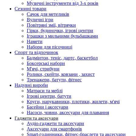
Музичні інструменти від 3-х років
Сезонні товари
Сачок для метеликів
Вуличні ігри
Повітряні змії, вітрячки
Гірки, будиночки, ігрові центри
Іграшки з мильними бульбашками
Намети
Набори для пісочниці
Спорт та відпочинок
Бадмінтон, теніс, дартс, баскетбол
Боксерські набори
М'ячі, стрибуни
Ролики, скейти, ковзани , захист
Тренажери, батути, фітнес
Надувні вироби
Матраси та меблі
Ігрові центри, батути
Круги, нарукавники, плотики, жилети, м'ячі
Басейни і аксесуари
Насоси, човни, аксесуари для плавання
Гаджети та аксесуари
Аудіо-гаджети та аксесуари
Аксесуари для смартфонів
Smart-годинники, фітнес-браслети та аксесуари