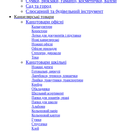
Сумки, рюкзаки, гаманці, косметички, валізи
Сад та город
Слюсарний та будівельний інструмент
Канцелярські товари
Канцтовари офісні
Калькулятори
Коректори
Лотки для документів і підставки
Ножі канцелярські
Ножиці офісні
Офісне приладдя
Степлери, дироколи
Теки
Канцтовари шкільні
Ножиці дитячі
Готовальні, циркулі
Ланчбокси, термоси, пляшечки
Лінійки, трикутники, транспортири
Крейда
Обкладинки
Шкільний асортимент
Папки для зошитів, праці
Папки для школи
Альбоми
Кольоровий папір
Кольоровий картон
Гумки
Стругачки
Клей