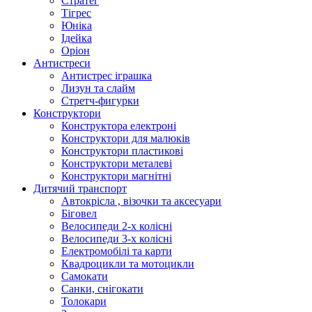
Стратег
Тігрес
Юніка
Ідейка
Оріон
Антистреси
Антистрес іграшка
Лизун та слайм
Стретч-фигурки
Конструктори
Конструктора електроні
Конструктори для малюків
Конструктори пластикові
Конструктори металеві
Конструктори магнітні
Дитячий транспорт
Автокрісла , візочки та аксесуари
Біговел
Велосипеди 2-х колісні
Велосипеди 3-х колісні
Електромобілі та карти
Квадроцикли та мотоцикли
Самокати
Санки, снігокати
Толокари