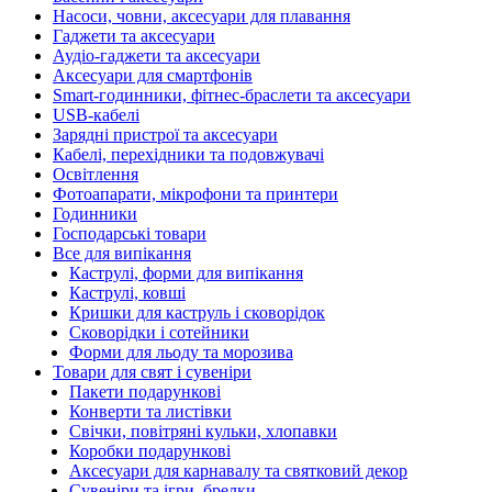
Насоси, човни, аксесуари для плавання
Гаджети та аксесуари
Аудіо-гаджети та аксесуари
Аксесуари для смартфонів
Smart-годинники, фітнес-браслети та аксесуари
USB-кабелі
Зарядні пристрої та аксесуари
Кабелі, перехідники та подовжувачі
Освітлення
Фотоапарати, мікрофони та принтери
Годинники
Господарські товари
Все для випікання
Каструлі, форми для випікання
Каструлі, ковші
Кришки для каструль і сковорідок
Сковорідки і сотейники
Форми для льоду та морозива
Товари для свят і сувеніри
Пакети подарункові
Конверти та листівки
Свічки, повітряні кульки, хлопавки
Коробки подарункові
Аксесуари для карнавалу та святковий декор
Сувеніри та ігри, брелки