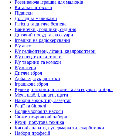
Розвиваюча іграшка для малюків
Каталки-штовхачі
Підвіски
Догляд за малюками
Гігієна та дитяча безпека
Ванночки , горщики, сидіння
Дитячий посуд та аксесуари
Іграшки на радіокеруванні
Р/у авто
Р/у гелікоптери, літаки, квадрокоптери
Р/у спецтехніка, танки
Р/у тварини та комахи
Р/у катери
Дитяча зброя
Арбалет, лук, рогатки
Іграшкова зброя
Кульки, патрони, пістони та аксесуари до зброї
Мечі, шаблі, шпаги, щити
Набори зброї, тир, лазертаг
Рації та біноклі
Водяна зброя та насоси
Сюжетно-рольові набори
Кухні, побутова техніка
Касові апарати, супермаркети, скарбнички
Набори професій