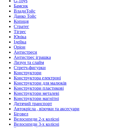
G-Toys
Бамсик
ВладиТойс
Данко Тойс
Копиця
Стратег
Тігрес
Юніка
Ідейка
Оріон
Антистреси
Антистрес іграшка
Лизун та слайм
Стретч-фигурки
Конструктори
Конструктора електроні
Конструктори для малюків
Конструктори пластикові
Конструктори металеві
Конструктори магнітні
Дитячий транспорт
Автокрісла , візочки та аксесуари
Біговел
Велосипеди 2-х колісні
Велосипеди 3-х колісні