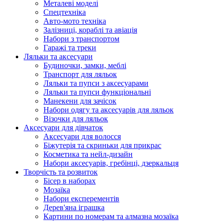
Металеві моделі
Спецтехніка
Авто-мото техніка
Залізниці, кораблі та авіація
Набори з транспортом
Гаражі та треки
Ляльки та аксесуари
Будиночки, замки, меблі
Транспорт для ляльок
Ляльки та пупси з аксесуарами
Ляльки та пупси функціональні
Манекени для зачісок
Набори одягу та аксесуарів для ляльок
Візочки для ляльок
Аксесуари для дівчаток
Аксесуари для волосся
Біжутерія та скриньки для прикрас
Косметика та нейл-дизайн
Набори аксесуарів, гребінці, дзеркальця
Творчість та розвиток
Бісер в наборах
Мозаїка
Набори експерементів
Дерев'яна іграшка
Картини по номерам та алмазна мозаїка