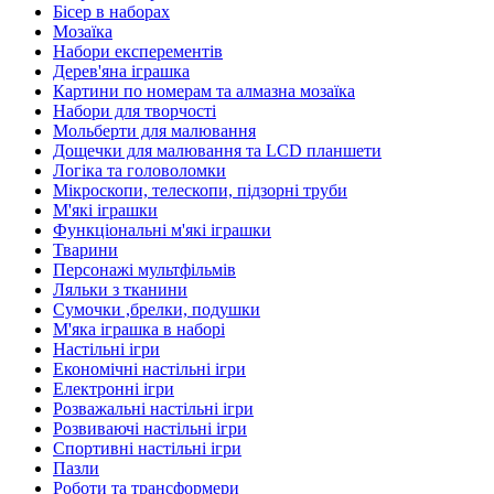
Бісер в наборах
Мозаїка
Набори експерементів
Дерев'яна іграшка
Картини по номерам та алмазна мозаїка
Набори для творчості
Мольберти для малювання
Дощечки для малювання та LCD планшети
Логіка та головоломки
Мікроскопи, телескопи, підзорні труби
М'які іграшки
Функціональні м'які іграшки
Тварини
Персонажі мультфільмів
Ляльки з тканини
Сумочки ,брелки, подушки
М'яка іграшка в наборі
Настільні ігри
Економічні настільні ігри
Електронні ігри
Розважальні настільні ігри
Розвиваючі настільні ігри
Спортивні настільні ігри
Пазли
Роботи та трансформери