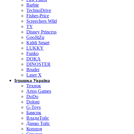
Barbie
TechnoDrive
Fisher-Price
Screechers Wild
TY
Disney Princess
GooJitZu
Kiddi Smart
LUKKY
Funko
DOKA
DINOSTER
Bruder
Laser X
Іграшка Україна
Технок
Artos Games
DoDo
Doloni
G-Toys
Бамсик
ВладиТойс
Данко Тойс
Копиця