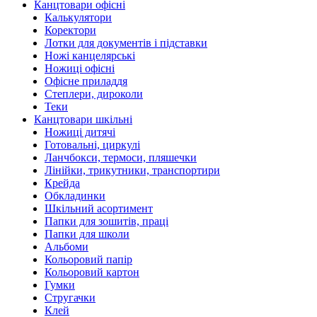
Канцтовари офісні
Калькулятори
Коректори
Лотки для документів і підставки
Ножі канцелярські
Ножиці офісні
Офісне приладдя
Степлери, дироколи
Теки
Канцтовари шкільні
Ножиці дитячі
Готовальні, циркулі
Ланчбокси, термоси, пляшечки
Лінійки, трикутники, транспортири
Крейда
Обкладинки
Шкільний асортимент
Папки для зошитів, праці
Папки для школи
Альбоми
Кольоровий папір
Кольоровий картон
Гумки
Стругачки
Клей