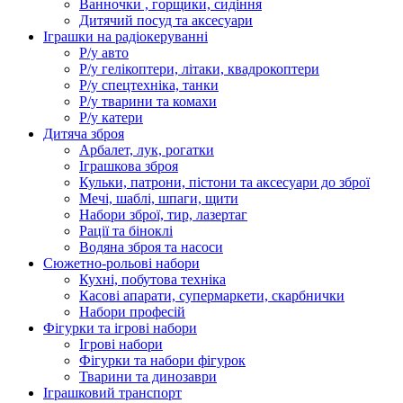
Ванночки , горщики, сидіння
Дитячий посуд та аксесуари
Іграшки на радіокеруванні
Р/у авто
Р/у гелікоптери, літаки, квадрокоптери
Р/у спецтехніка, танки
Р/у тварини та комахи
Р/у катери
Дитяча зброя
Арбалет, лук, рогатки
Іграшкова зброя
Кульки, патрони, пістони та аксесуари до зброї
Мечі, шаблі, шпаги, щити
Набори зброї, тир, лазертаг
Рації та біноклі
Водяна зброя та насоси
Сюжетно-рольові набори
Кухні, побутова техніка
Касові апарати, супермаркети, скарбнички
Набори професій
Фігурки та ігрові набори
Ігрові набори
Фігурки та набори фігурок
Тварини та динозаври
Іграшковий транспорт