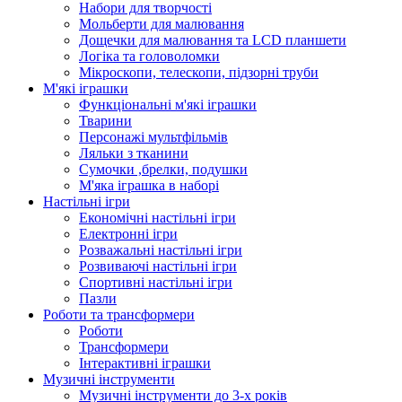
Набори для творчості
Мольберти для малювання
Дощечки для малювання та LCD планшети
Логіка та головоломки
Мікроскопи, телескопи, підзорні труби
М'які іграшки
Функціональні м'які іграшки
Тварини
Персонажі мультфільмів
Ляльки з тканини
Сумочки ,брелки, подушки
М'яка іграшка в наборі
Настільні ігри
Економічні настільні ігри
Електронні ігри
Розважальні настільні ігри
Розвиваючі настільні ігри
Спортивні настільні ігри
Пазли
Роботи та трансформери
Роботи
Трансформери
Інтерактивні іграшки
Музичні інструменти
Музичні інструменти до 3-х років