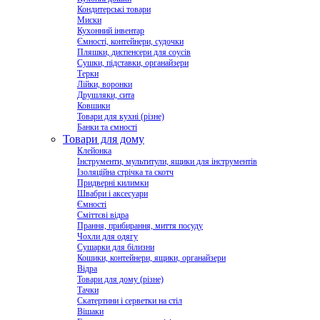
Кондитерські товари
Миски
Кухонний інвентар
Ємності, контейнери, судочки
Пляшки, диспенсери для соусів
Сушки, підставки, органайзери
Терки
Лійки, воронки
Друшляки, сита
Ковшики
Товари для кухні (різне)
Банки та ємності
Товари для дому
Клейонка
Інструменти, мультитули, ящики для інструментів
Ізоляційна стрічка та скотч
Придверні килимки
Швабри і аксесуари
Ємності
Сміттєві відра
Прання, прибирання, миття посуду
Чохли для одягу
Сушарки для білизни
Кошики, контейнери, ящики, органайзери
Відра
Товари для дому (різне)
Тачки
Скатертини і серветки на стіл
Вішаки