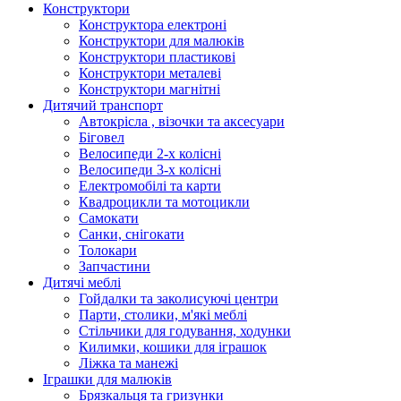
Конструктори
Конструктора електроні
Конструктори для малюків
Конструктори пластикові
Конструктори металеві
Конструктори магнітні
Дитячий транспорт
Автокрісла , візочки та аксесуари
Біговел
Велосипеди 2-х колісні
Велосипеди 3-х колісні
Електромобілі та карти
Квадроцикли та мотоцикли
Самокати
Санки, снігокати
Толокари
Запчастини
Дитячі меблі
Гойдалки та заколисуючі центри
Парти, столики, м'які меблі
Стільчики для годування, ходунки
Килимки, кошики для іграшок
Ліжка та манежі
Іграшки для малюків
Брязкальця та гризунки