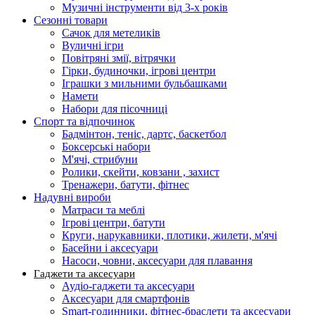
Музичні інструменти від 3-х років
Сезонні товари
Сачок для метеликів
Вуличні ігри
Повітряні змії, вітрячки
Гірки, будиночки, ігрові центри
Іграшки з мильними бульбашками
Намети
Набори для пісочниці
Спорт та відпочинок
Бадмінтон, теніс, дартс, баскетбол
Боксерські набори
М'ячі, стрибуни
Ролики, скейти, ковзани , захист
Тренажери, батути, фітнес
Надувні вироби
Матраси та меблі
Ігрові центри, батути
Круги, нарукавники, плотики, жилети, м'ячі
Басейни і аксесуари
Насоси, човни, аксесуари для плавання
Гаджети та аксесуари
Аудіо-гаджети та аксесуари
Аксесуари для смартфонів
Smart-годинники, фітнес-браслети та аксесуари