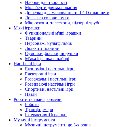
Набори для творчості
Мольберти для малювання
Дощечки для малювання та LCD планшети
Логіка та головоломки
Мікроскопи, телескопи, підзорні труби
М'які іграшки
Функціональні м'які іграшки
Тварини
Персонажі мультфільмів
Ляльки з тканини
Сумочки ,брелки, подушки
М'яка іграшка в наборі
Настільні ігри
Економічні настільні ігри
Електронні ігри
Розважальні настільні ігри
Розвиваючі настільні ігри
Спортивні настільні ігри
Пазли
Роботи та трансформери
Роботи
Трансформери
Інтерактивні іграшки
Музичні інструменти
Музичні інструменти до 3-х років