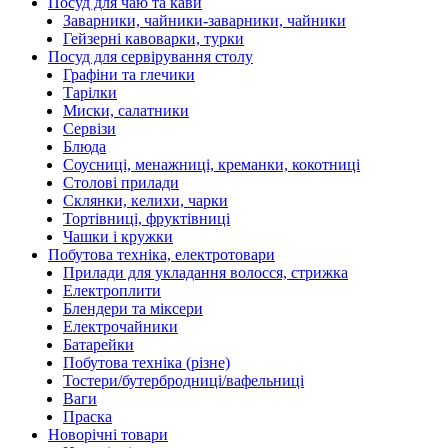
Посуд для чаю та кави
Заварники, чайники-заварники, чайники
Гейзерні кавоварки, турки
Посуд для сервірування столу
Графіни та глечики
Тарілки
Миски, салатники
Сервізи
Блюда
Соусниці, менажниці, креманки, кокотниці
Столові прилади
Склянки, келихи, чарки
Тортівниці, фруктівниці
Чашки і кружки
Побутова техніка, електротовари
Прилади для укладання волосся, стрижка
Електроплити
Блендери та міксери
Електрочайники
Батарейки
Побутова техніка (різне)
Тостери/бутербродниці/вафельниці
Ваги
Праска
Новорічні товари