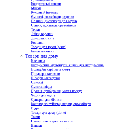
Кондитерські товари
Миски
Кухонний інвентар
Ємності, контейнери, судочки
Пляшки, диспенсери для соусів
Сушки, підставки, органайзери
Терки
Лійки, воронки
Друшляки, сита
Ковшики
Товари для кухні (різне)
Банки та ємності
Товари для дому
Клейонка
Інструменти, мультитули, ящики для інструментів
Ізоляційна стрічка та скотч
Придверні килимки
Швабри і аксесуари
Ємності
Сміттєві відра
Прання, прибирання, миття посуду
Чохли для одягу
Сушарки для білизни
Кошики, контейнери, ящики, органайзери
Відра
Товари для дому (різне)
Тачки
Скатертини і серветки на стіл
Вішаки