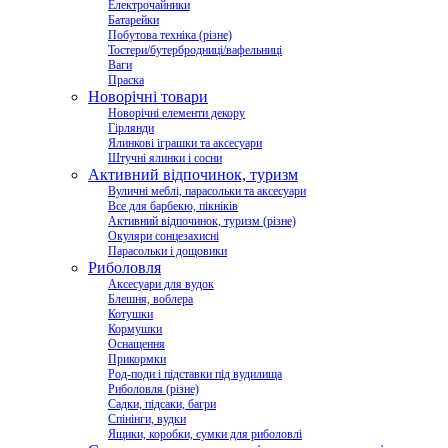
Електрочайники
Батарейки
Побутова техніка (різне)
Тостери/бутербродниці/вафельниці
Ваги
Праска
Новорічні товари
Новорічні елементи декору
Гірлянди
Ялинкові іграшки та аксесуари
Штучні ялинки і сосни
Активний відпочинок, туризм
Вуличні меблі, парасольки та аксесуари
Все для барбекю, пікніків
Активний відпочинок, туризм (різне)
Окуляри сонцезахисні
Парасольки і дощовики
Риболовля
Аксесуари для вудок
Блешня, воблера
Котушки
Кормушки
Оснащення
Прикормки
Род-поди і підставки під вудилища
Риболовля (різне)
Садки, підсаки, багри
Спінінги, вудки
Ящики, коробки, сумки для риболовлі