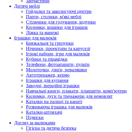
Запчастини
Дитячі меблі
Гойдалки та заколисуючі центри
Парти, столики, м'які меблі
Стільчики для годування, ходунки
Килимки, кошики для іграшок
Ліжка та манежі
Іграшки для малюків
Брязкальця та гризунки
Нічники, проектори та каруселі
Ігрові набори, ігри для малюків
Кубики та пірамідки
Телефони, фотоапарати, пульти
Молоточки, дзиґи, неваляшки
Автотренажер, кермо
Іграшки для купання
Заводні, інерційні іграшки
Навчальні книги, плакати, планшети, комп'ютери
Килимки, дуги та тренажери для немовлят
Каталки на палиці та канаті
Розвиваюча іграшка для малюків
Каталки-штовхачі
Підвіски
Догляд за малюками
Гігієна та дитяча безпека