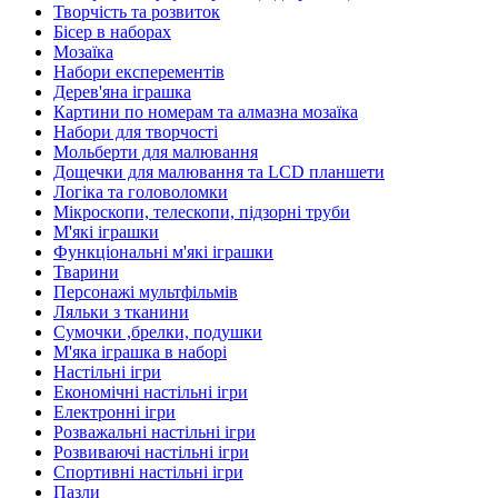
Творчість та розвиток
Бісер в наборах
Мозаїка
Набори експерементів
Дерев'яна іграшка
Картини по номерам та алмазна мозаїка
Набори для творчості
Мольберти для малювання
Дощечки для малювання та LCD планшети
Логіка та головоломки
Мікроскопи, телескопи, підзорні труби
М'які іграшки
Функціональні м'які іграшки
Тварини
Персонажі мультфільмів
Ляльки з тканини
Сумочки ,брелки, подушки
М'яка іграшка в наборі
Настільні ігри
Економічні настільні ігри
Електронні ігри
Розважальні настільні ігри
Розвиваючі настільні ігри
Спортивні настільні ігри
Пазли