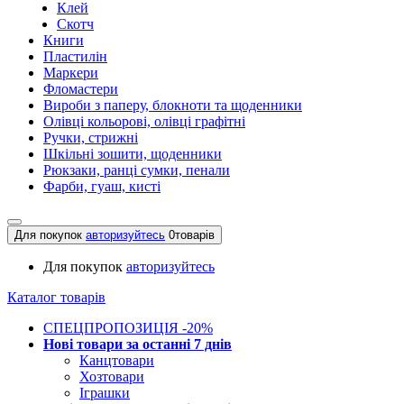
Клей
Скотч
Книги
Пластилін
Маркери
Фломастери
Вироби з паперу, блокноти та щоденники
Олівці кольорові, олівці графітні
Ручки, стрижні
Шкільні зошити, щоденники
Рюкзаки, ранці сумки, пенали
Фарби, гуаш, кисті
Для покупок
авторизуйтесь
0
товарів
Для покупок
авторизуйтесь
Каталог товарів
СПЕЦПРОПОЗИЦІЯ -20%
Нові товари за останнi 7 днiв
Канцтовари
Хозтовари
Іграшки