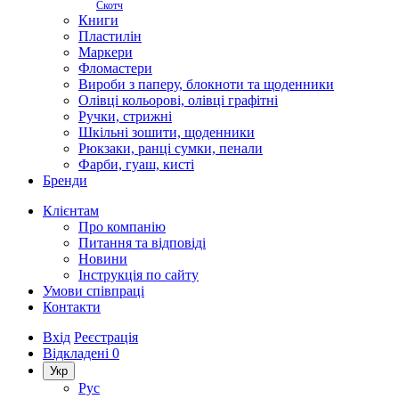
Скотч
Книги
Пластилін
Маркери
Фломастери
Вироби з паперу, блокноти та щоденники
Олівці кольорові, олівці графітні
Ручки, стрижні
Шкільні зошити, щоденники
Рюкзаки, ранці сумки, пенали
Фарби, гуаш, кисті
Бренди
Клієнтам
Про компанію
Питання та відповіді
Новини
Інструкція по сайту
Умови співпраці
Контакти
Вхід
Реєстрація
Відкладені
0
Укр
Рус