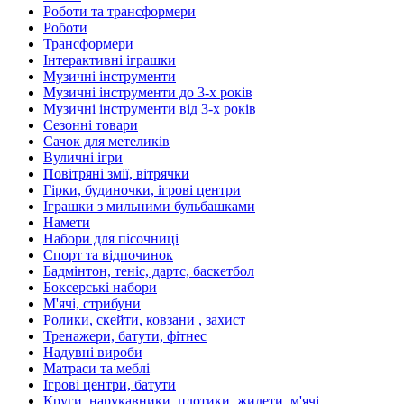
Роботи та трансформери
Роботи
Трансформери
Інтерактивні іграшки
Музичні інструменти
Музичні інструменти до 3-х років
Музичні інструменти від 3-х років
Сезонні товари
Сачок для метеликів
Вуличні ігри
Повітряні змії, вітрячки
Гірки, будиночки, ігрові центри
Іграшки з мильними бульбашками
Намети
Набори для пісочниці
Спорт та відпочинок
Бадмінтон, теніс, дартс, баскетбол
Боксерські набори
М'ячі, стрибуни
Ролики, скейти, ковзани , захист
Тренажери, батути, фітнес
Надувні вироби
Матраси та меблі
Ігрові центри, батути
Круги, нарукавники, плотики, жилети, м'ячі