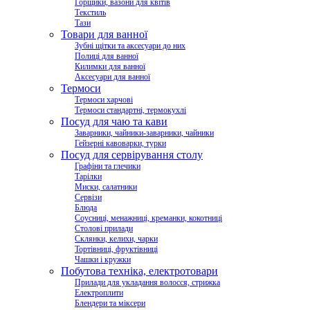
Горщики, вазони для квітів
Текстиль
Тази
Товари для ванної
Зубні щітки та аксесуари до них
Полиці для ванної
Килимки для ванної
Аксесуари для ванної
Термоси
Термоси харчові
Термоси стандартні, термокухлі
Посуд для чаю та кави
Заварники, чайники-заварники, чайники
Гейзерні кавоварки, турки
Посуд для сервірування столу
Графіни та глечики
Тарілки
Миски, салатники
Сервізи
Блюда
Соусниці, менажниці, креманки, кокотниці
Столові прилади
Склянки, келихи, чарки
Тортівниці, фруктівниці
Чашки і кружки
Побутова техніка, електротовари
Прилади для укладання волосся, стрижка
Електроплити
Блендери та міксери