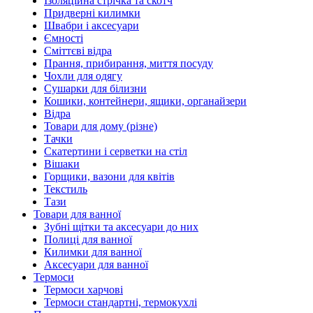
Ізоляційна стрічка та скотч
Придверні килимки
Швабри і аксесуари
Ємності
Сміттєві відра
Прання, прибирання, миття посуду
Чохли для одягу
Сушарки для білизни
Кошики, контейнери, ящики, органайзери
Відра
Товари для дому (різне)
Тачки
Скатертини і серветки на стіл
Вішаки
Горщики, вазони для квітів
Текстиль
Тази
Товари для ванної
Зубні щітки та аксесуари до них
Полиці для ванної
Килимки для ванної
Аксесуари для ванної
Термоси
Термоси харчові
Термоси стандартні, термокухлі