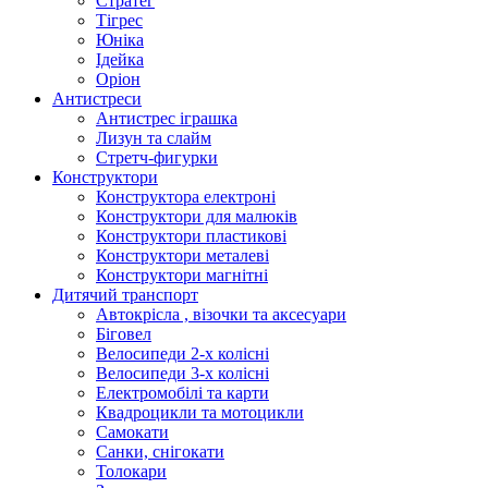
Стратег
Тігрес
Юніка
Ідейка
Оріон
Антистреси
Антистрес іграшка
Лизун та слайм
Стретч-фигурки
Конструктори
Конструктора електроні
Конструктори для малюків
Конструктори пластикові
Конструктори металеві
Конструктори магнітні
Дитячий транспорт
Автокрісла , візочки та аксесуари
Біговел
Велосипеди 2-х колісні
Велосипеди 3-х колісні
Електромобілі та карти
Квадроцикли та мотоцикли
Самокати
Санки, снігокати
Толокари