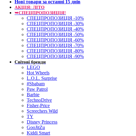
Нові товари за останнi 15 днiв
АКЦІЯ: ЛІТО
➥СПЕЦПРОПОЗИЦІЯ!
СПЕЦПРОПОЗИЦІЯ -10%
СПЕЦПРОПОЗИЦІЯ -30%
СПЕЦПРОПОЗИЦІЯ -40%
СПЕЦПРОПОЗИЦІЯ -50%
СПЕЦПРОПОЗИЦІЯ -60%
СПЕЦПРОПОЗИЦІЯ -70%
СПЕЦПРОПОЗИЦІЯ -80%
СПЕЦПРОПОЗИЦІЯ -90%
Світові бренди
LEGO
Hot Wheels
L.O.L. Surprise
#Sbabam
Paw Patrol
Barbie
TechnoDrive
Fisher-Price
Screechers Wild
TY
Disney Princess
GooJitZu
Kiddi Smart