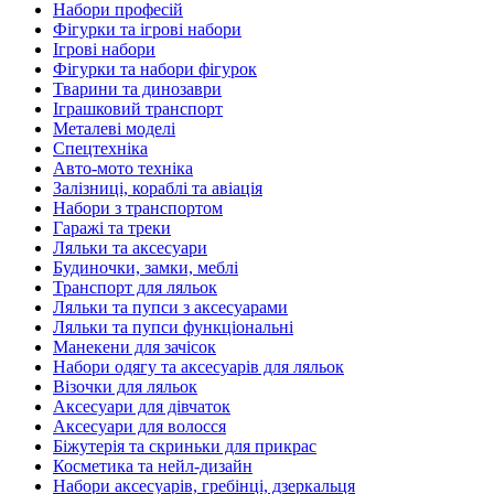
Набори професій
Фігурки та ігрові набори
Ігрові набори
Фігурки та набори фігурок
Тварини та динозаври
Іграшковий транспорт
Металеві моделі
Спецтехніка
Авто-мото техніка
Залізниці, кораблі та авіація
Набори з транспортом
Гаражі та треки
Ляльки та аксесуари
Будиночки, замки, меблі
Транспорт для ляльок
Ляльки та пупси з аксесуарами
Ляльки та пупси функціональні
Манекени для зачісок
Набори одягу та аксесуарів для ляльок
Візочки для ляльок
Аксесуари для дівчаток
Аксесуари для волосся
Біжутерія та скриньки для прикрас
Косметика та нейл-дизайн
Набори аксесуарів, гребінці, дзеркальця