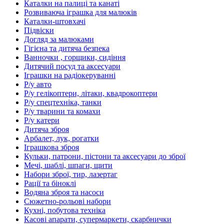
Каталки на палиці та канаті
Розвиваюча іграшка для малюків
Каталки-штовхачі
Підвіски
Догляд за малюками
Гігієна та дитяча безпека
Ванночки , горщики, сидіння
Дитячий посуд та аксесуари
Іграшки на радіокеруванні
Р/у авто
Р/у гелікоптери, літаки, квадрокоптери
Р/у спецтехніка, танки
Р/у тварини та комахи
Р/у катери
Дитяча зброя
Арбалет, лук, рогатки
Іграшкова зброя
Кульки, патрони, пістони та аксесуари до зброї
Мечі, шаблі, шпаги, щити
Набори зброї, тир, лазертаг
Рації та біноклі
Водяна зброя та насоси
Сюжетно-рольові набори
Кухні, побутова техніка
Касові апарати, супермаркети, скарбнички