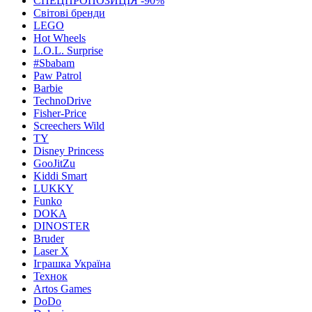
СПЕЦПРОПОЗИЦІЯ -90%
Світові бренди
LEGO
Hot Wheels
L.O.L. Surprise
#Sbabam
Paw Patrol
Barbie
TechnoDrive
Fisher-Price
Screechers Wild
TY
Disney Princess
GooJitZu
Kiddi Smart
LUKKY
Funko
DOKA
DINOSTER
Bruder
Laser X
Іграшка Україна
Технок
Artos Games
DoDo