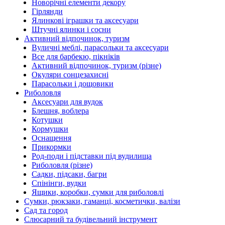
Новорічні елементи декору
Гірлянди
Ялинкові іграшки та аксесуари
Штучні ялинки і сосни
Активний відпочинок, туризм
Вуличні меблі, парасольки та аксесуари
Все для барбекю, пікніків
Активний відпочинок, туризм (різне)
Окуляри сонцезахисні
Парасольки і дощовики
Риболовля
Аксесуари для вудок
Блешня, воблера
Котушки
Кормушки
Оснащення
Прикормки
Род-поди і підставки під вудилища
Риболовля (різне)
Садки, підсаки, багри
Спінінги, вудки
Ящики, коробки, сумки для риболовлі
Сумки, рюкзаки, гаманці, косметички, валізи
Сад та город
Слюсарний та будівельний інструмент