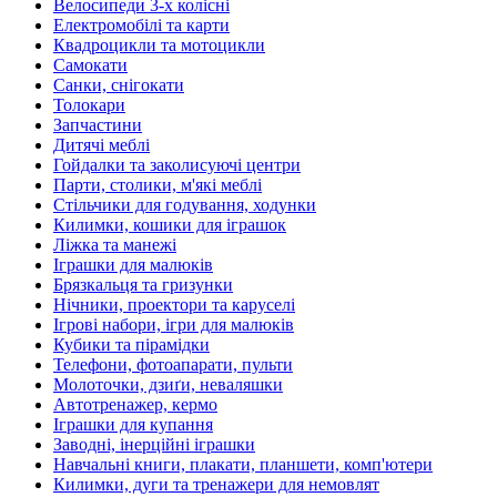
Велосипеди 3-х колісні
Електромобілі та карти
Квадроцикли та мотоцикли
Самокати
Санки, снігокати
Толокари
Запчастини
Дитячі меблі
Гойдалки та заколисуючі центри
Парти, столики, м'які меблі
Стільчики для годування, ходунки
Килимки, кошики для іграшок
Ліжка та манежі
Іграшки для малюків
Брязкальця та гризунки
Нічники, проектори та каруселі
Ігрові набори, ігри для малюків
Кубики та пірамідки
Телефони, фотоапарати, пульти
Молоточки, дзиґи, неваляшки
Автотренажер, кермо
Іграшки для купання
Заводні, інерційні іграшки
Навчальні книги, плакати, планшети, комп'ютери
Килимки, дуги та тренажери для немовлят