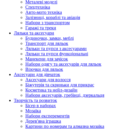
Металеві моделі
Спецтехніка
Авто-мото техніка
Залізниці, кораблі та авіація
Набори з транспортом
Гаражі та треки
Ляльки та аксесуари
Будиночки, замки, меблі
Транспорт для ляльок
Ляльки та пупси з аксесуарами
Ляльки та пупси функціональні
Манекени для зачісок
Набори одягу та аксесуарів для ляльок
Візочки для ляльок
Аксесуари для дівчаток
Аксесуари для волосся
Біжутерія та скриньки для прикрас
Косметика та нейл-дизайн
Набори аксесуарів, гребінці, дзеркальця
Творчість та розвиток
Бісер в наборах
Мозаїка
Набори експерементів
Дерев'яна іграшка
Картини по номерам та алмазна мозаїка