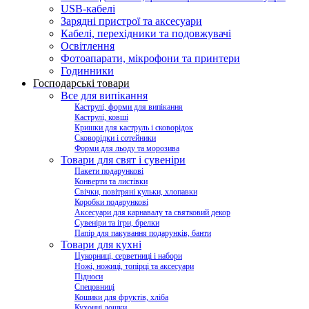
USB-кабелі
Зарядні пристрої та аксесуари
Кабелі, перехідники та подовжувачі
Освітлення
Фотоапарати, мікрофони та принтери
Годинники
Господарські товари
Все для випікання
Каструлі, форми для випікання
Каструлі, ковші
Кришки для каструль і сковорідок
Сковорідки і сотейники
Форми для льоду та морозива
Товари для свят і сувеніри
Пакети подарункові
Конверти та листівки
Свічки, повітряні кульки, хлопавки
Коробки подарункові
Аксесуари для карнавалу та святковий декор
Сувеніри та ігри, брелки
Папір для пакування подарунків, банти
Товари для кухні
Цукорниці, серветниці і набори
Ножі, ножиці, топірці та аксесуари
Підноси
Спецовниці
Кошики для фруктів, хліба
Кухонні дошки