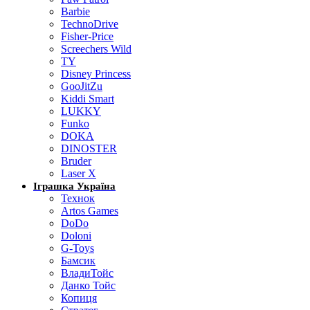
Barbie
TechnoDrive
Fisher-Price
Screechers Wild
TY
Disney Princess
GooJitZu
Kiddi Smart
LUKKY
Funko
DOKA
DINOSTER
Bruder
Laser X
Іграшка Україна
Технок
Artos Games
DoDo
Doloni
G-Toys
Бамсик
ВладиТойс
Данко Тойс
Копиця