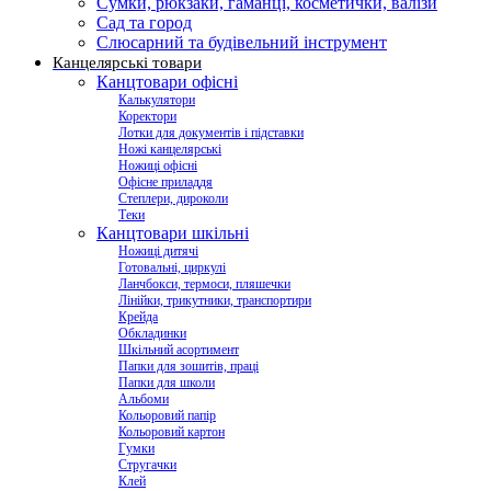
Сумки, рюкзаки, гаманці, косметички, валізи
Сад та город
Слюсарний та будівельний інструмент
Канцелярські товари
Канцтовари офісні
Калькулятори
Коректори
Лотки для документів і підставки
Ножі канцелярські
Ножиці офісні
Офісне приладдя
Степлери, дироколи
Теки
Канцтовари шкільні
Ножиці дитячі
Готовальні, циркулі
Ланчбокси, термоси, пляшечки
Лінійки, трикутники, транспортири
Крейда
Обкладинки
Шкільний асортимент
Папки для зошитів, праці
Папки для школи
Альбоми
Кольоровий папір
Кольоровий картон
Гумки
Стругачки
Клей