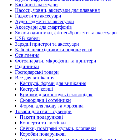
Басейни і аксесуари
Насоси, човни, аксесуари для плавання
Гаджети та аксесуари
Аудіо-гаджети та аксесуари
Аксесуари для смартфонів
Smart-годинники, фітнес-браслети та аксесуари
USB-кабелі
Зарядні пристрої та аксесуари
Кабелі, перехідники та подовжувачі
Освітлення
Фотоапарати, мікрофони та принтери
Годинники
Господарські товари
Все для випікання
Каструлі, форми для випікання
Каструлі, ковші
Кришки для каструль і сковорідок
Сковорідки і сотейники
Форми для льоду та морозива
Товари для свят і сувеніри
Пакети подарункові
Конверти та листівки
Свічки, повітряні кульки, хлопавки
Коробки подарункові
Аксесуари для карнавалу та святковий декор