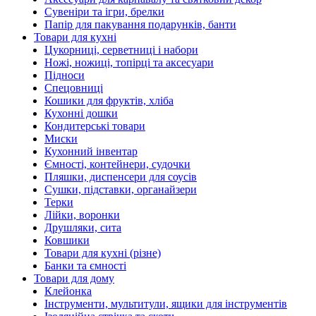
Сувеніри та ігри, брелки
Папір для пакування подарунків, банти
Товари для кухні
Цукорниці, серветниці і набори
Ножі, ножиці, топірці та аксесуари
Підноси
Спецовниці
Кошики для фруктів, хліба
Кухонні дошки
Кондитерські товари
Миски
Кухонний інвентар
Ємності, контейнери, судочки
Пляшки, диспенсери для соусів
Сушки, підставки, органайзери
Терки
Лійки, воронки
Друшляки, сита
Ковшики
Товари для кухні (різне)
Банки та ємності
Товари для дому
Клейонка
Інструменти, мультитули, ящики для інструментів