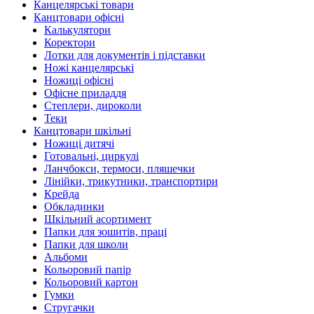
Канцелярські товари
Канцтовари офісні
Калькулятори
Коректори
Лотки для документів і підставки
Ножі канцелярські
Ножиці офісні
Офісне приладдя
Степлери, дироколи
Теки
Канцтовари шкільні
Ножиці дитячі
Готовальні, циркулі
Ланчбокси, термоси, пляшечки
Лінійки, трикутники, транспортири
Крейда
Обкладинки
Шкільний асортимент
Папки для зошитів, праці
Папки для школи
Альбоми
Кольоровий папір
Кольоровий картон
Гумки
Стругачки