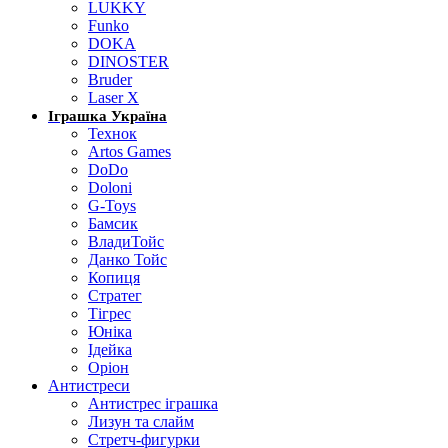
LUKKY
Funko
DOKA
DINOSTER
Bruder
Laser X
Іграшка Україна
Технок
Artos Games
DoDo
Doloni
G-Toys
Бамсик
ВладиТойс
Данко Тойс
Копиця
Стратег
Тігрес
Юніка
Ідейка
Оріон
Антистреси
Антистрес іграшка
Лизун та слайм
Стретч-фигурки