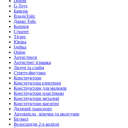
Doloni
G-Toys
Бамсик
ВладиТойс
Данко Тойс
Копиця
Стратег
Тігрес
Юніка
Ідейка
Оріон
Антистреси
Антистрес іграшка
Лизун та слайм
Стретч-фигурки
Конструктори
Конструктора електроні
Конструктори для малюків
Конструктори пластикові
Конструктори металеві
Конструктори магнітні
Дитячий транспорт
Автокрісла , візочки та аксесуари
Біговел
Велосипеди 2-х колісні