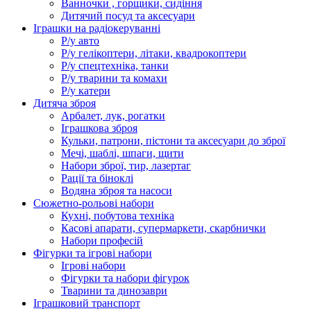
Ванночки , горщики, сидіння
Дитячий посуд та аксесуари
Іграшки на радіокеруванні
Р/у авто
Р/у гелікоптери, літаки, квадрокоптери
Р/у спецтехніка, танки
Р/у тварини та комахи
Р/у катери
Дитяча зброя
Арбалет, лук, рогатки
Іграшкова зброя
Кульки, патрони, пістони та аксесуари до зброї
Мечі, шаблі, шпаги, щити
Набори зброї, тир, лазертаг
Рації та біноклі
Водяна зброя та насоси
Сюжетно-рольові набори
Кухні, побутова техніка
Касові апарати, супермаркети, скарбнички
Набори професій
Фігурки та ігрові набори
Ігрові набори
Фігурки та набори фігурок
Тварини та динозаври
Іграшковий транспорт