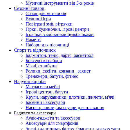
Музичні інструменти від 3-х років
Сезонні товари
Сачок для метеликів
Вуличні ігри
Повітряні змії, вітрячки
Гірки, будиночки, ігрові центри
Іграшки з мильними бульбашками
Намети
Набори для пісочниці
Спорт та відпочинок
Бадмінтон, теніс, дартс, баскетбол
Боксерські набори
М'ячі, стрибуни
Ролики, скейти, ковзани , захист
Тренажери, батути, фітнес
Надувні вироби
Матраси та меблі
Ігрові центри, батути
Круги, нарукавники, плотики, жилети, м'ячі
Басейни і аксесуари
Насоси, човни, аксесуари для плавання
Гаджети та аксесуари
Аудіо-гаджети та аксесуари
Аксесуари для смартфонів
Smart-годинники, фітнес-браслети та аксесуари