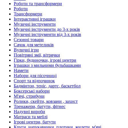
Роботи та трансформери
Роботи
Трансформери
Інтерактивні іграшки
Музичні інструменти
Музичні інструменти до 3-х років
Музичні інструменти від 3-х років
Сезонні товари
Сачок для метеликів
Вуличні ігри
Повітряні змії, вітрячки
Гірки, будиночки, ігрові центри
Іграшки з мильними бульбашками
Намети
Набори для пісочниці
Спорт та відпочинок
Бадмінтон, теніс, дартс, баскетбол
Боксерські набори
М'ячі, стрибуни
Ролики, скейти, ковзани , захист
Тренажери, батути, фітнес
Надувні вироби
Матраси та меблі
Ігрові центри, батути
Круги, нарукавники, плотики, жилети, м'ячі