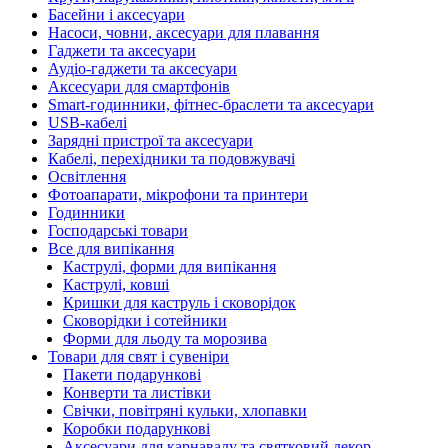
Басейни і аксесуари
Насоси, човни, аксесуари для плавання
Гаджети та аксесуари
Аудіо-гаджети та аксесуари
Аксесуари для смартфонів
Smart-годинники, фітнес-браслети та аксесуари
USB-кабелі
Зарядні пристрої та аксесуари
Кабелі, перехідники та подовжувачі
Освітлення
Фотоапарати, мікрофони та принтери
Годинники
Господарські товари
Все для випікання
Каструлі, форми для випікання
Каструлі, ковші
Кришки для каструль і сковорідок
Сковорідки і сотейники
Форми для льоду та морозива
Товари для свят і сувеніри
Пакети подарункові
Конверти та листівки
Свічки, повітряні кульки, хлопавки
Коробки подарункові
Аксесуари для карнавалу та святковий декор