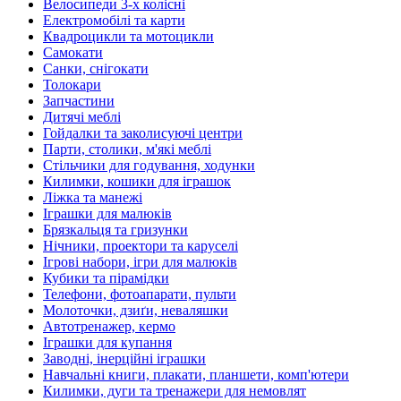
Велосипеди 3-х колісні
Електромобілі та карти
Квадроцикли та мотоцикли
Самокати
Санки, снігокати
Толокари
Запчастини
Дитячі меблі
Гойдалки та заколисуючі центри
Парти, столики, м'які меблі
Стільчики для годування, ходунки
Килимки, кошики для іграшок
Ліжка та манежі
Іграшки для малюків
Брязкальця та гризунки
Нічники, проектори та каруселі
Ігрові набори, ігри для малюків
Кубики та пірамідки
Телефони, фотоапарати, пульти
Молоточки, дзиґи, неваляшки
Автотренажер, кермо
Іграшки для купання
Заводні, інерційні іграшки
Навчальні книги, плакати, планшети, комп'ютери
Килимки, дуги та тренажери для немовлят