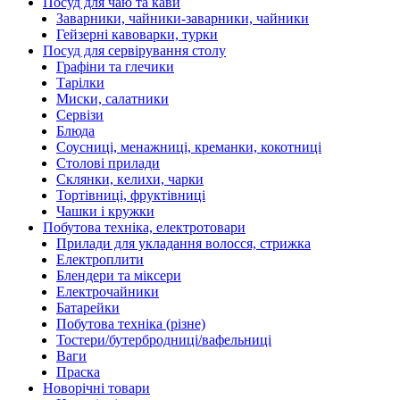
Посуд для чаю та кави
Заварники, чайники-заварники, чайники
Гейзерні кавоварки, турки
Посуд для сервірування столу
Графіни та глечики
Тарілки
Миски, салатники
Сервізи
Блюда
Соусниці, менажниці, креманки, кокотниці
Столові прилади
Склянки, келихи, чарки
Тортівниці, фруктівниці
Чашки і кружки
Побутова техніка, електротовари
Прилади для укладання волосся, стрижка
Електроплити
Блендери та міксери
Електрочайники
Батарейки
Побутова техніка (різне)
Тостери/бутербродниці/вафельниці
Ваги
Праска
Новорічні товари