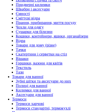
Ізоляційна стрічка та скотч
Придверні килимки
Швабри і аксесуари
Ємності
Сміттєві відра
Прання, прибирання, миття посуду
Чохли для одягу
Сушарки для білизни
Кошики, контейнери, ящики, органайзери
Відра
Товари для дому (різне)
Тачки
Скатертини і серветки на стіл
Вішаки
Горщики, вазони для квітів
Текстиль
Тази
Товари для ванної
Зубні щітки та аксесуари до них
Полиці для ванної
Килимки для ванної
Аксесуари для ванної
Термоси
Термоси харчові
Термоси стандартні, термокухлі