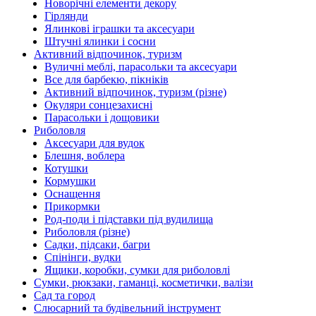
Новорічні елементи декору
Гірлянди
Ялинкові іграшки та аксесуари
Штучні ялинки і сосни
Активний відпочинок, туризм
Вуличні меблі, парасольки та аксесуари
Все для барбекю, пікніків
Активний відпочинок, туризм (різне)
Окуляри сонцезахисні
Парасольки і дощовики
Риболовля
Аксесуари для вудок
Блешня, воблера
Котушки
Кормушки
Оснащення
Прикормки
Род-поди і підставки під вудилища
Риболовля (різне)
Садки, підсаки, багри
Спінінги, вудки
Ящики, коробки, сумки для риболовлі
Сумки, рюкзаки, гаманці, косметички, валізи
Сад та город
Слюсарний та будівельний інструмент