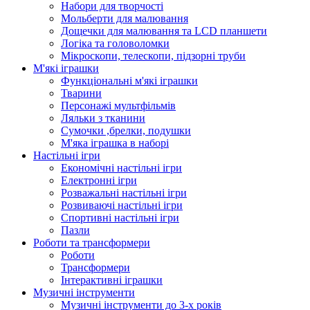
Набори для творчості
Мольберти для малювання
Дощечки для малювання та LCD планшети
Логіка та головоломки
Мікроскопи, телескопи, підзорні труби
М'які іграшки
Функціональні м'які іграшки
Тварини
Персонажі мультфільмів
Ляльки з тканини
Сумочки ,брелки, подушки
М'яка іграшка в наборі
Настільні ігри
Економічні настільні ігри
Електронні ігри
Розважальні настільні ігри
Розвиваючі настільні ігри
Спортивні настільні ігри
Пазли
Роботи та трансформери
Роботи
Трансформери
Інтерактивні іграшки
Музичні інструменти
Музичні інструменти до 3-х років