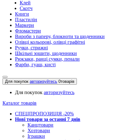
Клей
Скотч
Книги
Пластилін
Маркери
Фломастери
Вироби з паперу, блокноти та щоденники
Олівці кольорові, олівці графітні
Ручки, стрижні
Шкільні зошити, щоденники
Рюкзаки, ранці сумки, пенали
Фарби, гуаш, кисті
Для покупок
авторизуйтесь
0
товарів
Для покупок
авторизуйтесь
Каталог товарів
СПЕЦПРОПОЗИЦІЯ -20%
Нові товари за останнi 7 днiв
Канцтовари
Хозтовари
Іграшки