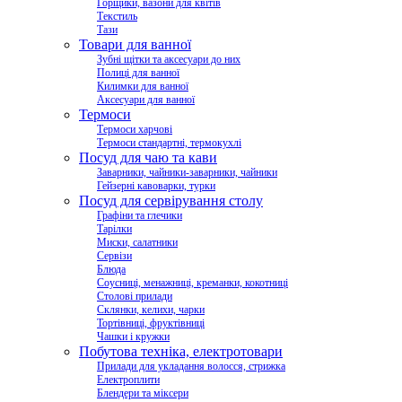
Горщики, вазони для квітів
Текстиль
Тази
Товари для ванної
Зубні щітки та аксесуари до них
Полиці для ванної
Килимки для ванної
Аксесуари для ванної
Термоси
Термоси харчові
Термоси стандартні, термокухлі
Посуд для чаю та кави
Заварники, чайники-заварники, чайники
Гейзерні кавоварки, турки
Посуд для сервірування столу
Графіни та глечики
Тарілки
Миски, салатники
Сервізи
Блюда
Соусниці, менажниці, креманки, кокотниці
Столові прилади
Склянки, келихи, чарки
Тортівниці, фруктівниці
Чашки і кружки
Побутова техніка, електротовари
Прилади для укладання волосся, стрижка
Електроплити
Блендери та міксери