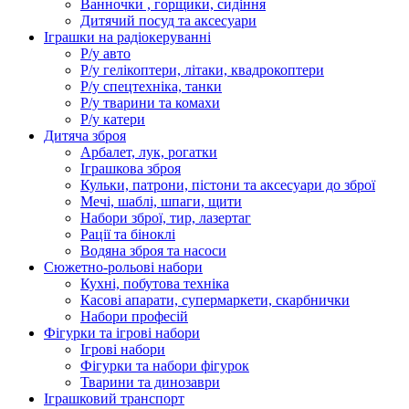
Ванночки , горщики, сидіння
Дитячий посуд та аксесуари
Іграшки на радіокеруванні
Р/у авто
Р/у гелікоптери, літаки, квадрокоптери
Р/у спецтехніка, танки
Р/у тварини та комахи
Р/у катери
Дитяча зброя
Арбалет, лук, рогатки
Іграшкова зброя
Кульки, патрони, пістони та аксесуари до зброї
Мечі, шаблі, шпаги, щити
Набори зброї, тир, лазертаг
Рації та біноклі
Водяна зброя та насоси
Сюжетно-рольові набори
Кухні, побутова техніка
Касові апарати, супермаркети, скарбнички
Набори професій
Фігурки та ігрові набори
Ігрові набори
Фігурки та набори фігурок
Тварини та динозаври
Іграшковий транспорт