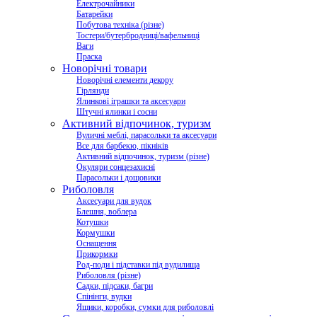
Електрочайники
Батарейки
Побутова техніка (різне)
Тостери/бутербродниці/вафельниці
Ваги
Праска
Новорічні товари
Новорічні елементи декору
Гірлянди
Ялинкові іграшки та аксесуари
Штучні ялинки і сосни
Активний відпочинок, туризм
Вуличні меблі, парасольки та аксесуари
Все для барбекю, пікніків
Активний відпочинок, туризм (різне)
Окуляри сонцезахисні
Парасольки і дощовики
Риболовля
Аксесуари для вудок
Блешня, воблера
Котушки
Кормушки
Оснащення
Прикормки
Род-поди і підставки під вудилища
Риболовля (різне)
Садки, підсаки, багри
Спінінги, вудки
Ящики, коробки, сумки для риболовлі