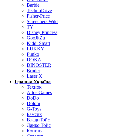
Barbie
TechnoDrive
Fisher-Price
Screechers Wild
TY
Disney Princess
GooJitZu
Kiddi Smart
LUKKY
Funko
DOKA
DINOSTER
Bruder
Laser X
Іграшка Україна
Технок
Artos Games
DoDo
Doloni
G-Toys
Бамсик
ВладиТойс
Данко Тойс
Копиця