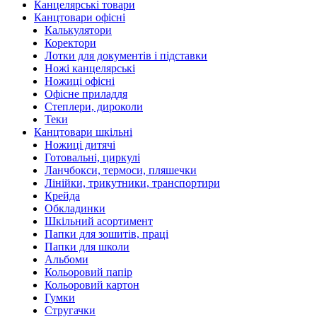
Канцелярські товари
Канцтовари офісні
Калькулятори
Коректори
Лотки для документів і підставки
Ножі канцелярські
Ножиці офісні
Офісне приладдя
Степлери, дироколи
Теки
Канцтовари шкільні
Ножиці дитячі
Готовальні, циркулі
Ланчбокси, термоси, пляшечки
Лінійки, трикутники, транспортири
Крейда
Обкладинки
Шкільний асортимент
Папки для зошитів, праці
Папки для школи
Альбоми
Кольоровий папір
Кольоровий картон
Гумки
Стругачки