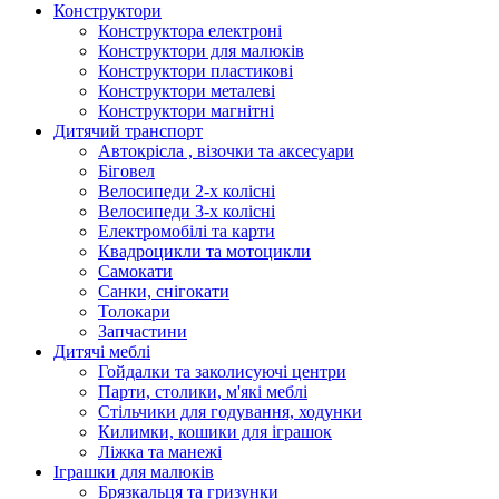
Конструктори
Конструктора електроні
Конструктори для малюків
Конструктори пластикові
Конструктори металеві
Конструктори магнітні
Дитячий транспорт
Автокрісла , візочки та аксесуари
Біговел
Велосипеди 2-х колісні
Велосипеди 3-х колісні
Електромобілі та карти
Квадроцикли та мотоцикли
Самокати
Санки, снігокати
Толокари
Запчастини
Дитячі меблі
Гойдалки та заколисуючі центри
Парти, столики, м'які меблі
Стільчики для годування, ходунки
Килимки, кошики для іграшок
Ліжка та манежі
Іграшки для малюків
Брязкальця та гризунки