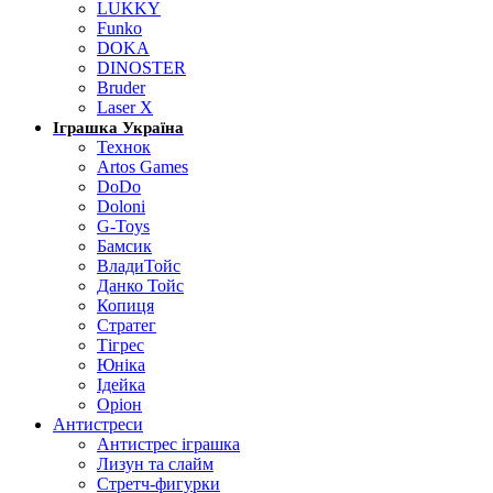
LUKKY
Funko
DOKA
DINOSTER
Bruder
Laser X
Іграшка Україна
Технок
Artos Games
DoDo
Doloni
G-Toys
Бамсик
ВладиТойс
Данко Тойс
Копиця
Стратег
Тігрес
Юніка
Ідейка
Оріон
Антистреси
Антистрес іграшка
Лизун та слайм
Стретч-фигурки