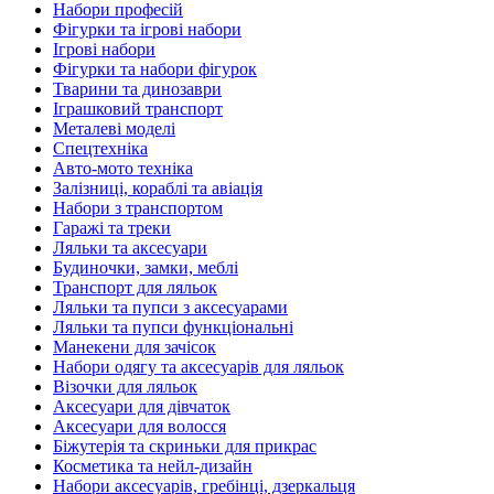
Набори професій
Фігурки та ігрові набори
Ігрові набори
Фігурки та набори фігурок
Тварини та динозаври
Іграшковий транспорт
Металеві моделі
Спецтехніка
Авто-мото техніка
Залізниці, кораблі та авіація
Набори з транспортом
Гаражі та треки
Ляльки та аксесуари
Будиночки, замки, меблі
Транспорт для ляльок
Ляльки та пупси з аксесуарами
Ляльки та пупси функціональні
Манекени для зачісок
Набори одягу та аксесуарів для ляльок
Візочки для ляльок
Аксесуари для дівчаток
Аксесуари для волосся
Біжутерія та скриньки для прикрас
Косметика та нейл-дизайн
Набори аксесуарів, гребінці, дзеркальця