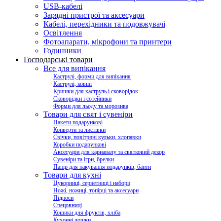
USB-кабелі
Зарядні пристрої та аксесуари
Кабелі, перехідники та подовжувачі
Освітлення
Фотоапарати, мікрофони та принтери
Годинники
Господарські товари
Все для випікання
Каструлі, форми для випікання
Каструлі, ковші
Кришки для каструль і сковорідок
Сковорідки і сотейники
Форми для льоду та морозива
Товари для свят і сувеніри
Пакети подарункові
Конверти та листівки
Свічки, повітряні кульки, хлопавки
Коробки подарункові
Аксесуари для карнавалу та святковий декор
Сувеніри та ігри, брелки
Папір для пакування подарунків, банти
Товари для кухні
Цукорниці, серветниці і набори
Ножі, ножиці, топірці та аксесуари
Підноси
Спецовниці
Кошики для фруктів, хліба
Кухонні дошки