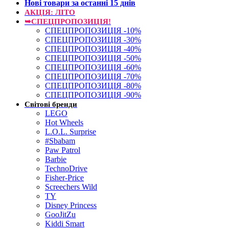
Нові товари за останнi 15 днiв
АКЦІЯ: ЛІТО
➥СПЕЦПРОПОЗИЦІЯ!
СПЕЦПРОПОЗИЦІЯ -10%
СПЕЦПРОПОЗИЦІЯ -30%
СПЕЦПРОПОЗИЦІЯ -40%
СПЕЦПРОПОЗИЦІЯ -50%
СПЕЦПРОПОЗИЦІЯ -60%
СПЕЦПРОПОЗИЦІЯ -70%
СПЕЦПРОПОЗИЦІЯ -80%
СПЕЦПРОПОЗИЦІЯ -90%
Світові бренди
LEGO
Hot Wheels
L.O.L. Surprise
#Sbabam
Paw Patrol
Barbie
TechnoDrive
Fisher-Price
Screechers Wild
TY
Disney Princess
GooJitZu
Kiddi Smart