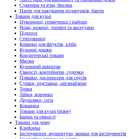
Сувеніри та ігри, брелки
Папір для пакування подарунків, банти
Товари для кухні
Цукорниці, серветниці і набори
Ножі, ножиці, топірці та аксесуари
Підноси
Спецовниці
Кошики для фруктів, хліба
Кухонні дошки
Кондитерські товари
Миски
Кухонний інвентар
Ємності, контейнери, судочки
Пляшки, диспенсери для соусів
Сушки, підставки, органайзери
Терки
Лійки, воронки
Друшляки, сита
Ковшики
Товари для кухні (різне)
Банки та ємності
Товари для дому
Клейонка
Інструменти, мультитули, ящики для інструментів