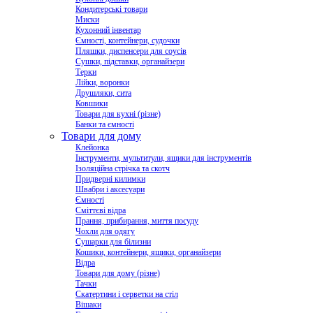
Кондитерські товари
Миски
Кухонний інвентар
Ємності, контейнери, судочки
Пляшки, диспенсери для соусів
Сушки, підставки, органайзери
Терки
Лійки, воронки
Друшляки, сита
Ковшики
Товари для кухні (різне)
Банки та ємності
Товари для дому
Клейонка
Інструменти, мультитули, ящики для інструментів
Ізоляційна стрічка та скотч
Придверні килимки
Швабри і аксесуари
Ємності
Сміттєві відра
Прання, прибирання, миття посуду
Чохли для одягу
Сушарки для білизни
Кошики, контейнери, ящики, органайзери
Відра
Товари для дому (різне)
Тачки
Скатертини і серветки на стіл
Вішаки