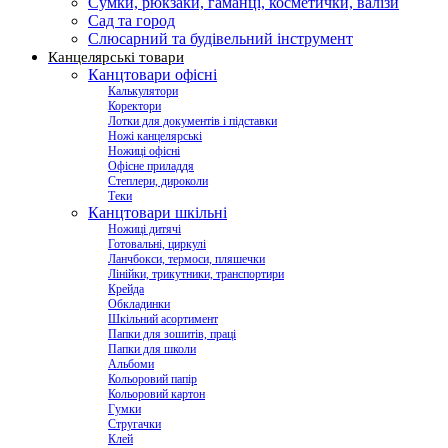
Сумки, рюкзаки, гаманці, косметички, валізи
Сад та город
Слюсарний та будівельний інструмент
Канцелярські товари
Канцтовари офісні
Калькулятори
Коректори
Лотки для документів і підставки
Ножі канцелярські
Ножиці офісні
Офісне приладдя
Степлери, дироколи
Теки
Канцтовари шкільні
Ножиці дитячі
Готовальні, циркулі
Ланчбокси, термоси, пляшечки
Лінійки, трикутники, транспортири
Крейда
Обкладинки
Шкільний асортимент
Папки для зошитів, праці
Папки для школи
Альбоми
Кольоровий папір
Кольоровий картон
Гумки
Стругачки
Клей