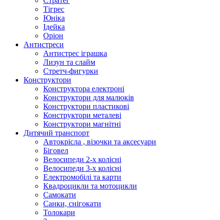
Стратег
Тігрес
Юніка
Ідейка
Оріон
Антистреси
Антистрес іграшка
Лизун та слайм
Стретч-фигурки
Конструктори
Конструктора електроні
Конструктори для малюків
Конструктори пластикові
Конструктори металеві
Конструктори магнітні
Дитячий транспорт
Автокрісла , візочки та аксесуари
Біговел
Велосипеди 2-х колісні
Велосипеди 3-х колісні
Електромобілі та карти
Квадроцикли та мотоцикли
Самокати
Санки, снігокати
Толокари