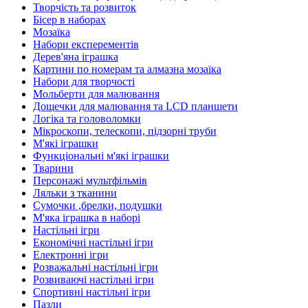
Творчість та розвиток
Бісер в наборах
Мозаїка
Набори експерементів
Дерев'яна іграшка
Картини по номерам та алмазна мозаїка
Набори для творчості
Мольберти для малювання
Дощечки для малювання та LCD планшети
Логіка та головоломки
Мікроскопи, телескопи, підзорні труби
М'які іграшки
Функціональні м'які іграшки
Тварини
Персонажі мультфільмів
Ляльки з тканини
Сумочки ,брелки, подушки
М'яка іграшка в наборі
Настільні ігри
Економічні настільні ігри
Електронні ігри
Розважальні настільні ігри
Розвиваючі настільні ігри
Спортивні настільні ігри
Пазли