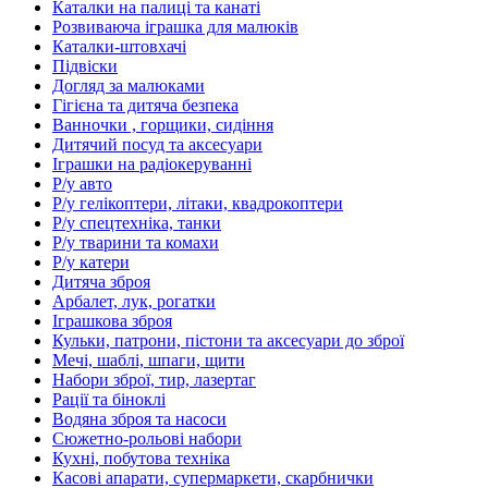
Каталки на палиці та канаті
Розвиваюча іграшка для малюків
Каталки-штовхачі
Підвіски
Догляд за малюками
Гігієна та дитяча безпека
Ванночки , горщики, сидіння
Дитячий посуд та аксесуари
Іграшки на радіокеруванні
Р/у авто
Р/у гелікоптери, літаки, квадрокоптери
Р/у спецтехніка, танки
Р/у тварини та комахи
Р/у катери
Дитяча зброя
Арбалет, лук, рогатки
Іграшкова зброя
Кульки, патрони, пістони та аксесуари до зброї
Мечі, шаблі, шпаги, щити
Набори зброї, тир, лазертаг
Рації та біноклі
Водяна зброя та насоси
Сюжетно-рольові набори
Кухні, побутова техніка
Касові апарати, супермаркети, скарбнички