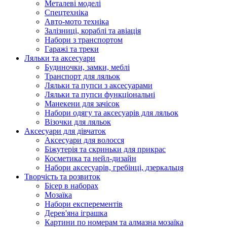
Металеві моделі
Спецтехніка
Авто-мото техніка
Залізниці, кораблі та авіація
Набори з транспортом
Гаражі та треки
Ляльки та аксесуари
Будиночки, замки, меблі
Транспорт для ляльок
Ляльки та пупси з аксесуарами
Ляльки та пупси функціональні
Манекени для зачісок
Набори одягу та аксесуарів для ляльок
Візочки для ляльок
Аксесуари для дівчаток
Аксесуари для волосся
Біжутерія та скриньки для прикрас
Косметика та нейл-дизайн
Набори аксесуарів, гребінці, дзеркальця
Творчість та розвиток
Бісер в наборах
Мозаїка
Набори експерементів
Дерев'яна іграшка
Картини по номерам та алмазна мозаїка