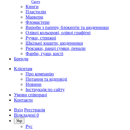
Скотч
Книги
Пластилін
Маркери
Фломастери
Вироби з паперу, блокноти та щоденники
Олівці кольорові, олівці графітні
Ручки, стрижні
Шкільні зошити, щоденники
Рюкзаки, ранці сумки, пенали
Фарби, гуаш, кисті
Бренди
Клієнтам
Про компанію
Питання та відповіді
Новини
Інструкція по сайту
Умови співпраці
Контакти
Вхід
Реєстрація
Відкладені
0
Укр
Рус