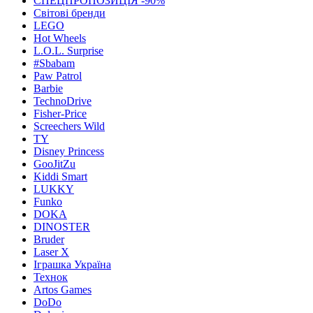
СПЕЦПРОПОЗИЦІЯ -90%
Світові бренди
LEGO
Hot Wheels
L.O.L. Surprise
#Sbabam
Paw Patrol
Barbie
TechnoDrive
Fisher-Price
Screechers Wild
TY
Disney Princess
GooJitZu
Kiddi Smart
LUKKY
Funko
DOKA
DINOSTER
Bruder
Laser X
Іграшка Україна
Технок
Artos Games
DoDo