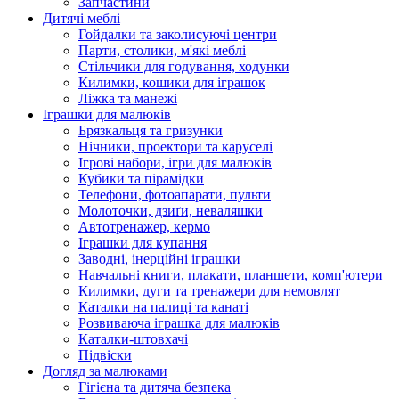
Запчастини
Дитячі меблі
Гойдалки та заколисуючі центри
Парти, столики, м'які меблі
Стільчики для годування, ходунки
Килимки, кошики для іграшок
Ліжка та манежі
Іграшки для малюків
Брязкальця та гризунки
Нічники, проектори та каруселі
Ігрові набори, ігри для малюків
Кубики та пірамідки
Телефони, фотоапарати, пульти
Молоточки, дзиґи, неваляшки
Автотренажер, кермо
Іграшки для купання
Заводні, інерційні іграшки
Навчальні книги, плакати, планшети, комп'ютери
Килимки, дуги та тренажери для немовлят
Каталки на палиці та канаті
Розвиваюча іграшка для малюків
Каталки-штовхачі
Підвіски
Догляд за малюками
Гігієна та дитяча безпека