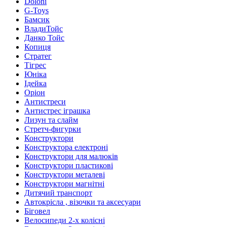
Doloni
G-Toys
Бамсик
ВладиТойс
Данко Тойс
Копиця
Стратег
Тігрес
Юніка
Ідейка
Оріон
Антистреси
Антистрес іграшка
Лизун та слайм
Стретч-фигурки
Конструктори
Конструктора електроні
Конструктори для малюків
Конструктори пластикові
Конструктори металеві
Конструктори магнітні
Дитячий транспорт
Автокрісла , візочки та аксесуари
Біговел
Велосипеди 2-х колісні